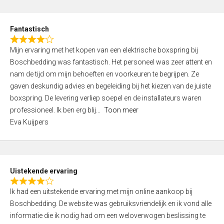
e
d
Fantastisch
5
R
,
Mijn ervaring met het kopen van een elektrische boxspring bij
a
0
Boschbedding was fantastisch. Het personeel was zeer attent en
t
o
nam de tijd om mijn behoeften en voorkeuren te begrijpen. Ze
e
u
gaven deskundig advies en begeleiding bij het kiezen van de juiste
d
t
boxspring. De levering verliep soepel en de installateurs waren
4
o
professioneel. Ik ben erg blij
Toon meer
,
f
Eva Kuijpers
0
5
o
u
t
Uistekende ervaring
o
R
f
Ik had een uitstekende ervaring met mijn online aankoop bij
a
5
Boschbedding. De website was gebruiksvriendelijk en ik vond alle
t
informatie die ik nodig had om een weloverwogen beslissing te
e