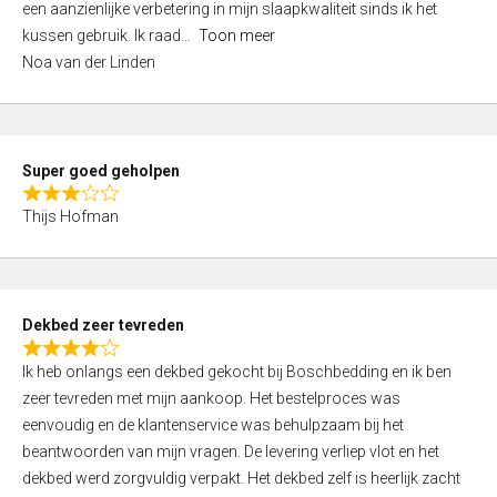
een aanzienlijke verbetering in mijn slaapkwaliteit sinds ik het
4
kussen gebruik. Ik raad
Toon meer
,
Noa van der Linden
0
o
u
t
Super goed geholpen
o
R
f
Thijs Hofman
a
5
t
e
d
Dekbed zeer tevreden
3
R
,
Ik heb onlangs een dekbed gekocht bij Boschbedding en ik ben
a
0
zeer tevreden met mijn aankoop. Het bestelproces was
t
o
eenvoudig en de klantenservice was behulpzaam bij het
e
u
beantwoorden van mijn vragen. De levering verliep vlot en het
d
t
dekbed werd zorgvuldig verpakt. Het dekbed zelf is heerlijk zacht
4