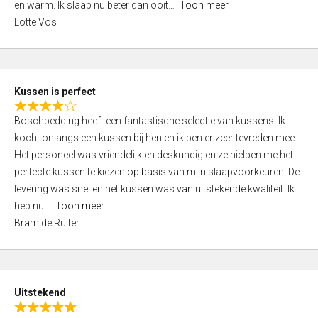
o
en warm. Ik slaap nu beter dan ooit
Toon meer
,
f
Lotte Vos
0
5
o
u
t
Kussen is perfect
o
R
f
Boschbedding heeft een fantastische selectie van kussens. Ik
a
5
kocht onlangs een kussen bij hen en ik ben er zeer tevreden mee.
t
Het personeel was vriendelijk en deskundig en ze hielpen me het
e
perfecte kussen te kiezen op basis van mijn slaapvoorkeuren. De
d
levering was snel en het kussen was van uitstekende kwaliteit. Ik
4
heb nu
Toon meer
,
Bram de Ruiter
0
o
u
t
Uitstekend
o
R
f