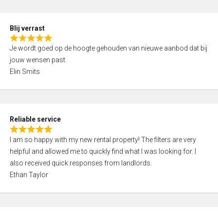
o
d
f
5
5
Blij verrast
,
R
0
Je wordt goed op de hoogte gehouden van nieuwe aanbod dat bij
a
o
jouw wensen past.
t
u
Elin Smits
e
t
d
o
5
f
,
5
Reliable service
0
R
o
I am so happy with my new rental property! The filters are very
a
u
helpful and allowed me to quickly find what I was looking for. I
t
t
also received quick responses from landlords.
e
o
Ethan Taylor
d
f
5
5
,
0