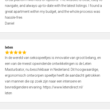
a
o
navigate, and always up-to-date with the latest listings. I found a
t
f
great apartment within my budget, and the whole process was
e
5
hassle-free.
d
Daniel
5
,
0
o
leten
u
R
t
In de wereld van seksspeeltjes is innovatie van groot belang, en
a
o
een van de meest opwindende ontwikkelingen is de Leten
t
f
Masturbator, nu beschikbaar in Nederland. Dit hoogwaardige,
e
5
ergonomisch ontworpen speeltje heeft de aandacht getrokken
d
van mannen die op zoek zijn naar een intensere en
5
bevredigendere ervaring. https://www.letendirect.nl/
,
leten
0
o
u