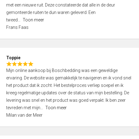
,
met een nieuwe ruit. Deze constateerde dat alle in de deur
0
gemonteerde ruiten te dun waren geleverd. Een
o
tweed
Toon meer
u
Frans Faas
t
o
f
5
Toppie
R
Mijn online aankoop bij Boschbedding was een geweldige
a
ervaring. De website was gemakkelijk te navigeren en ik vond snel
t
het product dat ik zocht. Het bestelproces verliep soepel en ik
e
kreeg regelmatige updates over de status van mijn bestelling. De
d
levering was snel en het product was goed verpakt. Ik ben zeer
5
tevreden met mijn
Toon meer
,
Milan van der Meer
0
o
u