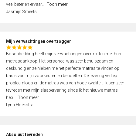
5
o
veel beter en ervaar
Toon meer
,
f
Jasmijn Smeets
0
5
o
u
t
Mijn verwachtingen overtroggen
o
R
f
Boschbedding heeft mijn verwachtingen overtroffen met hun
a
5
matrasaankoop. Het personeel was zeer behulpzaam en
t
deskundig en ze hielpen me het perfecte matras te vinden op
e
basis van mijn voorkeuren en behoeften. De levering verliep
d
probleemloos en de matras was van hoge kwaliteit. Ik ben zeer
5
tevreden met mijn slaapervaring sinds ik het nieuwe matras
,
heb
Toon meer
0
Lynn Hoekstra
o
u
t
o
Absoluut tevreden