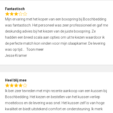
u
d
t
Fantastisch
4
o
R
,
f
Mijn ervaring met het kopen van een boxspring bij Boschbedding
a
0
5
was fantastisch. Het personeel was zeer professioneel en gaf me
t
o
deskundig advies bij het kiezen van de juiste boxspring. Ze
e
u
hadden een breed scala aan opties om uit te kiezen waardoor ik
d
t
de perfecte match kon vinden voor mijn slaapkamer. De levering
3
o
was op tijd
Toon meer
,
f
Jesse Kramer
0
5
o
u
t
Heel blij mee
o
R
f
Ik ben zeer tevreden met mijn recente aankoop van een kussen bij
a
5
Boschbedding. Het kiezen en bestellen van het kussen verliep
t
moeiteloos en de levering was snel. Het kussen zelf is van hoge
e
kwaliteit en biedt uitstekend comfort en ondersteuning. Ik merk
d