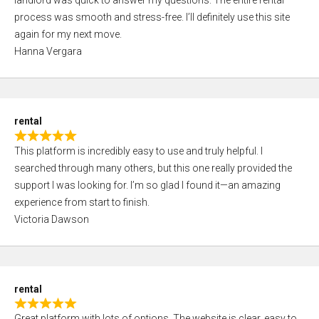
landlord was quick to answer my questions. The entire rental
e
o
process was smooth and stress-free. I’ll definitely use this site
d
f
again for my next move.
5
5
Hanna Vergara
,
0
o
u
rental
t
R
o
This platform is incredibly easy to use and truly helpful. I
a
f
searched through many others, but this one really provided the
t
5
support I was looking for. I’m so glad I found it—an amazing
e
experience from start to finish.
d
Victoria Dawson
5
,
0
o
rental
u
R
t
Great platform with lots of options. The website is clear, easy to