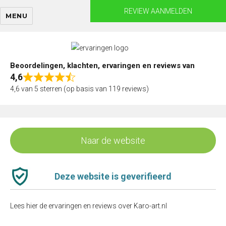
Skip
REVIEW AANMELDEN
MENU
to
content
Beoordelingen, klachten, ervaringen en reviews van
4,6
Rated
4,6 van 5 sterren (op basis van 119 reviews)
4,6
out
of
5
Naar de website
Deze website is geverifieerd
Lees hier de ervaringen en reviews over Karo-art.nl