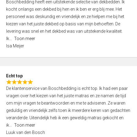
Boschbedding heeft een uitstekende selectie van dekbedden. Ik
a
5
kocht onlangs een dekbed bij hen en ik ben er erg blij mee. Het
t
personeel was deskundig en vriendelijk en ze hielpen me bij het
e
kiezen van het juiste dekbed op basis van mijn behoeften. De
d
levering was snel en het dekbed was van uitstekende kwaliteit.
5
Ik
Toon meer
,
Isa Meijer
0
o
u
t
Echt top
o
R
f
De klantenservice van Boschbedding is echt top. Ik had een paar
a
5
vragen over het kiezen van het juiste matras en ze namen de tijd
t
om mijn vragen te beantwoorden en me te adviseren. Ze waren
e
geduldig en vriendelijk zelfs toen ik meerdere keren van gedachten
d
veranderde. Uiteindelijk heb ik een geweldig matras gekocht en
5
ik
Toon meer
,
Luuk van den Bosch
0