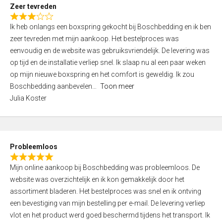
t
Zeer tevreden
o
R
f
Ik heb onlangs een boxspring gekocht bij Boschbedding en ik ben
a
5
zeer tevreden met mijn aankoop. Het bestelproces was
t
eenvoudig en de website was gebruiksvriendelijk. De levering was
e
op tijd en de installatie verliep snel. Ik slaap nu al een paar weken
d
op mijn nieuwe boxspring en het comfort is geweldig. Ik zou
3
Boschbedding aanbevelen
Toon meer
,
Julia Koster
0
o
u
t
Probleemloos
o
R
f
Mijn online aankoop bij Boschbedding was probleemloos. De
a
5
website was overzichtelijk en ik kon gemakkelijk door het
t
assortiment bladeren. Het bestelproces was snel en ik ontving
e
een bevestiging van mijn bestelling per e-mail. De levering verliep
d
vlot en het product werd goed beschermd tijdens het transport. Ik
5