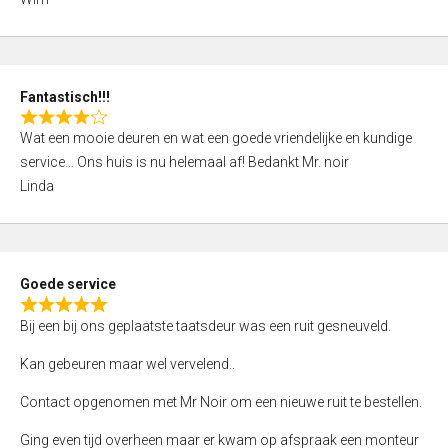
4
,
0
o
Fantastisch!!!
u
R
t
Wat een mooie deuren en wat een goede vriendelijke en kundige
a
o
service… Ons huis is nu helemaal af! Bedankt Mr. noir
t
f
Linda
e
5
d
4
,
Goede service
0
R
o
Bij een bij ons geplaatste taatsdeur was een ruit gesneuveld.
a
u
t
Kan gebeuren maar wel vervelend..
t
e
o
Contact opgenomen met Mr Noir om een nieuwe ruit te bestellen.
d
f
5
Ging even tijd overheen maar er kwam op afspraak een monteur
5