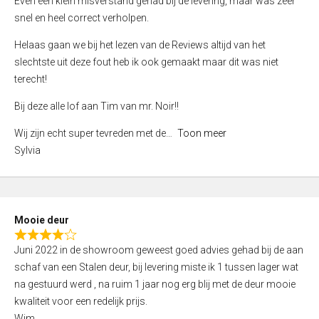
Even een klein misverstand gehad bij de levering, maar was zeer
5
a
snel en heel correct verholpen.
t
e
Helaas gaan we bij het lezen van de Reviews altijd van het
d
slechtste uit deze fout heb ik ook gemaakt maar dit was niet
4
terecht!
,
Bij deze alle lof aan Tim van mr. Noir!!
0
o
Wij zijn echt super tevreden met de
Toon meer
u
Sylvia
t
o
f
5
Mooie deur
R
Juni 2022 in de showroom geweest goed advies gehad bij de aan
a
schaf van een Stalen deur, bij levering miste ik 1 tussen lager wat
t
na gestuurd werd , na ruim 1 jaar nog erg blij met de deur mooie
e
kwaliteit voor een redelijk prijs.
d
Wim