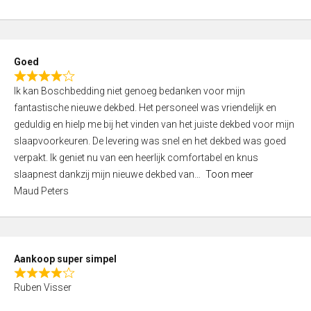
a
5
t
e
d
Goed
4
R
,
Ik kan Boschbedding niet genoeg bedanken voor mijn
a
0
fantastische nieuwe dekbed. Het personeel was vriendelijk en
t
o
geduldig en hielp me bij het vinden van het juiste dekbed voor mijn
e
u
slaapvoorkeuren. De levering was snel en het dekbed was goed
d
t
verpakt. Ik geniet nu van een heerlijk comfortabel en knus
4
o
slaapnest dankzij mijn nieuwe dekbed van
Toon meer
,
f
Maud Peters
0
5
o
u
t
Aankoop super simpel
o
R
f
Ruben Visser
a
5