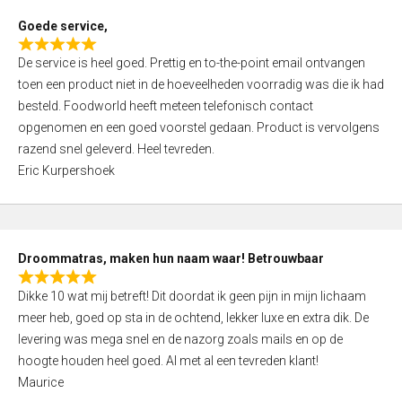
t
Goede service,
o
R
f
De service is heel goed. Prettig en to-the-point email ontvangen
a
5
toen een product niet in de hoeveelheden voorradig was die ik had
t
besteld. Foodworld heeft meteen telefonisch contact
e
opgenomen en een goed voorstel gedaan. Product is vervolgens
d
razend snel geleverd. Heel tevreden.
5
Eric Kurpershoek
,
0
o
u
Droommatras, maken hun naam waar! Betrouwbaar
t
R
o
Dikke 10 wat mij betreft! Dit doordat ik geen pijn in mijn lichaam
a
f
meer heb, goed op sta in de ochtend, lekker luxe en extra dik. De
t
5
levering was mega snel en de nazorg zoals mails en op de
e
hoogte houden heel goed. Al met al een tevreden klant!
d
Maurice
5