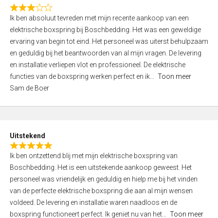
f
R
5
Ik ben absoluut tevreden met mijn recente aankoop van een
a
elektrische boxspring bij Boschbedding. Het was een geweldige
t
ervaring van begin tot eind. Het personeel was uiterst behulpzaam
e
en geduldig bij het beantwoorden van al mijn vragen. De levering
d
en installatie verliepen vlot en professioneel. De elektrische
3
functies van de boxspring werken perfect en ik
Toon meer
,
Sam de Boer
0
o
u
t
Uitstekend
o
R
f
Ik ben ontzettend blij met mijn elektrische boxspring van
a
5
Boschbedding. Het is een uitstekende aankoop geweest. Het
t
personeel was vriendelijk en geduldig en hielp me bij het vinden
e
van de perfecte elektrische boxspring die aan al mijn wensen
d
voldeed. De levering en installatie waren naadloos en de
5
boxspring functioneert perfect. Ik geniet nu van het
Toon meer