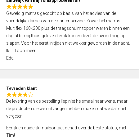
Eindelijk van mijn slaapprobleem af!
R
Geweldig matras gekocht op basis van het advies van de
a
vriendelijke dames van de klantenservice. Zowel het matras
t
Multiflex 160×200 plus de traagschuim topper waren binnen een
e
dag al bij mij thuis geleverd en ik kon er dezelfde avond nog op
d
slapen. Voor het eerst in tijden niet wakker geworden in de nacht.
5
Ik
Toon meer
,
Eda
0
o
u
t
Tevreden klant
o
R
f
De levering van de bestelling liep niet helemaal naar wens, maar
a
5
de producten die we ontvangen hebben maken dat we dat snel
t
vergeten.
e
d
Eerlijk en duidelijk mailcontact gehad over de bestelstatus, met
4
Tim!