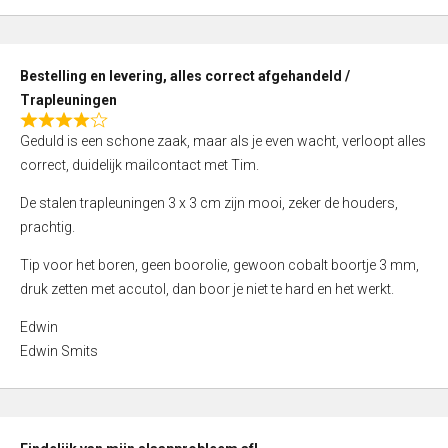
,
0
o
Bestelling en levering, alles correct afgehandeld /
u
Trapleuningen
t
R
o
Geduld is een schone zaak, maar als je even wacht, verloopt alles
a
f
correct, duidelijk mailcontact met Tim.
t
5
e
De stalen trapleuningen 3 x 3 cm zijn mooi, zeker de houders,
d
prachtig.
4
Tip voor het boren, geen boorolie, gewoon cobalt boortje 3 mm,
,
druk zetten met accutol, dan boor je niet te hard en het werkt.
0
o
Edwin
u
Edwin Smits
t
o
f
5