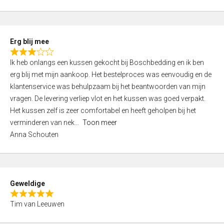
o
u
t
Erg blij mee
o
R
f
Ik heb onlangs een kussen gekocht bij Boschbedding en ik ben
a
5
erg blij met mijn aankoop. Het bestelproces was eenvoudig en de
t
klantenservice was behulpzaam bij het beantwoorden van mijn
e
vragen. De levering verliep vlot en het kussen was goed verpakt.
d
Het kussen zelf is zeer comfortabel en heeft geholpen bij het
3
verminderen van nek
Toon meer
,
Anna Schouten
0
o
u
t
Geweldige
o
R
f
Tim van Leeuwen
a
5
t