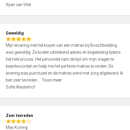
,
Ryan van Vliet
0
o
u
t
Geweldig
o
R
f
Mijn ervaring met het kopen van een matras bij Boschbedding
a
5
was geweldig. Ze boden uitstekend advies en begeleiding tijdens
t
het hele proces. Het personeel nam de tijd om mijn vragen te
e
beantwoorden en hielp me het perfecte matras te vinden. De
d
levering was punctueel en de matras werd met zorg afgeleverd. Ik
5
ben zeer tevreden
Toon meer
,
Sofie Westerhof
0
o
u
t
Zeer tevreden
o
R
f
Max Koning