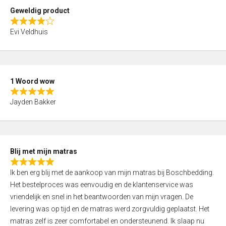
t
Geweldig product
o
R
f
Evi Veldhuis
a
5
t
e
d
1 Woord wow
4
R
,
Jayden Bakker
a
0
t
o
e
u
d
t
Blij met mijn matras
5
o
R
,
f
Ik ben erg blij met de aankoop van mijn matras bij Boschbedding.
a
0
5
Het bestelproces was eenvoudig en de klantenservice was
t
o
vriendelijk en snel in het beantwoorden van mijn vragen. De
e
u
levering was op tijd en de matras werd zorgvuldig geplaatst. Het
d
t
matras zelf is zeer comfortabel en ondersteunend. Ik slaap nu