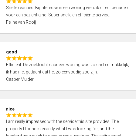
R
u
Snelle reacties. Bij interesse in een woning werd ik direct benaderd
a
t
voor een bezichtiging. Super snelle en efficiënte service.
t
o
Feline van Rooij
e
f
d
5
5
,
good
0
R
o
Efficiënt. De zoektocht naar een woning was zo snel en makkelijk,
a
u
ik had niet gedacht dat het zo eenvoudig zou zijn.
t
t
Casper Mulder
e
o
d
f
5
5
,
nice
0
R
o
I am really impressed with the service this site provides. The
a
u
property I found is exactly what I was looking for, and the
t
t