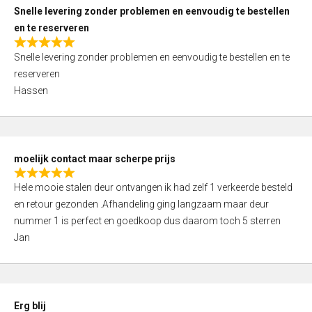
u
Snelle levering zonder problemen en eenvoudig te bestellen
t
en te reserveren
o
R
f
Snelle levering zonder problemen en eenvoudig te bestellen en te
a
5
reserveren
t
Hassen
e
d
5
,
moelijk contact maar scherpe prijs
0
R
o
Hele mooie stalen deur ontvangen ik had zelf 1 verkeerde besteld
a
u
en retour gezonden .Afhandeling ging langzaam maar deur
t
t
nummer 1 is perfect en goedkoop dus daarom toch 5 sterren
e
o
Jan
d
f
5
5
,
0
Erg blij