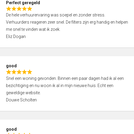
Perfect geregeld
o
R
u
De hele verhuurervaring was soepel en zonder stress.
a
t
Verhuurders reageren zeer snel. De filters zijn erg handig en helpen
t
o
me snel te vinden wat ik zoek.
e
f
Eliz Dogan
d
5
5
,
0
good
o
R
u
Snel een woning gevonden. Binnen een paar dagen had ik al een
a
t
bezichtiging en nu woon ik al in mijn nieuwe huis. Echt een
t
o
geweldige website.
e
f
Douwe Scholten
d
5
5
,
0
good
o