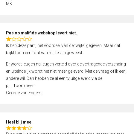
,
MK
0
o
u
t
Pas op malifide webshop levert niet.
o
R
Ik heb deze partij het voordeel van de twijfel gegeven. Maar dat
f
a
blijkt toch een fout van mij te zijn geweest.
5
t
e
Er wordt leugen na leugen verteld over de vertragende verzending
d
en uiteindelijk wordt het niet meer geleverd. Met de vraag of ik een
1
andere wil. Dan hebben ze al een tv uitgeleverd via de
,
p
Toon meer
0
George van Engers
o
u
t
o
Heel blij mee
f
R