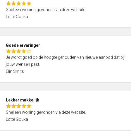
o
R
u
Snel een woning gevonden via deze website.
a
t
Lotte Gouka
t
o
e
f
d
5
5
Goede ervaringen
,
R
0
Je wordt goed op de hoogte gehouden van nieuwe aanbod dat bij
a
o
jouw wensen past.
t
u
Elin Smits
e
t
d
o
4
f
,
5
Lekker makkelijk
0
R
o
Snel een woning gevonden via deze website.
a
u
Lotte Gouka
t
t
e