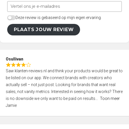
Deze review is gebaseerd op mijn eigen ervaring.
PLAATS JOUW REVIEW
Osullivan
R
Saw klanten-reviews.nl and think your products would be great to
a
be listed on our app. We connect brands with creators who
t
actually sell – not just post. Looking for brands that want real
e
sales, not vanity metrics. Interested in seeing how it works? There
d
is no downside we only want to be paid on results
Toon meer
4
Jamie
,
0
o