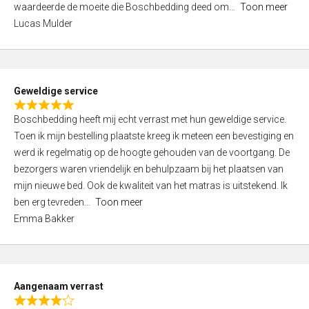
waardeerde de moeite die Boschbedding deed om
Toon meer
,
Lucas Mulder
0
o
u
t
Geweldige service
o
R
f
Boschbedding heeft mij echt verrast met hun geweldige service.
a
5
Toen ik mijn bestelling plaatste kreeg ik meteen een bevestiging en
t
werd ik regelmatig op de hoogte gehouden van de voortgang. De
e
bezorgers waren vriendelijk en behulpzaam bij het plaatsen van
d
mijn nieuwe bed. Ook de kwaliteit van het matras is uitstekend. Ik
5
ben erg tevreden
Toon meer
,
Emma Bakker
0
o
u
t
Aangenaam verrast
o
R