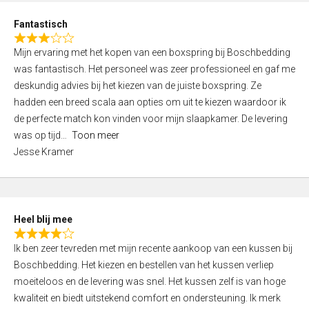
u
d
t
Fantastisch
4
o
R
,
f
Mijn ervaring met het kopen van een boxspring bij Boschbedding
a
0
5
was fantastisch. Het personeel was zeer professioneel en gaf me
t
o
deskundig advies bij het kiezen van de juiste boxspring. Ze
e
u
hadden een breed scala aan opties om uit te kiezen waardoor ik
d
t
de perfecte match kon vinden voor mijn slaapkamer. De levering
3
o
was op tijd
Toon meer
,
f
Jesse Kramer
0
5
o
u
t
Heel blij mee
o
R
f
Ik ben zeer tevreden met mijn recente aankoop van een kussen bij
a
5
Boschbedding. Het kiezen en bestellen van het kussen verliep
t
moeiteloos en de levering was snel. Het kussen zelf is van hoge
e
kwaliteit en biedt uitstekend comfort en ondersteuning. Ik merk
d