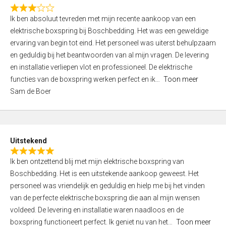
f
R
5
Ik ben absoluut tevreden met mijn recente aankoop van een
a
elektrische boxspring bij Boschbedding. Het was een geweldige
t
ervaring van begin tot eind. Het personeel was uiterst behulpzaam
e
en geduldig bij het beantwoorden van al mijn vragen. De levering
d
en installatie verliepen vlot en professioneel. De elektrische
3
functies van de boxspring werken perfect en ik
Toon meer
,
Sam de Boer
0
o
u
t
Uitstekend
o
R
f
Ik ben ontzettend blij met mijn elektrische boxspring van
a
5
Boschbedding. Het is een uitstekende aankoop geweest. Het
t
personeel was vriendelijk en geduldig en hielp me bij het vinden
e
van de perfecte elektrische boxspring die aan al mijn wensen
d
voldeed. De levering en installatie waren naadloos en de
5
boxspring functioneert perfect. Ik geniet nu van het
Toon meer