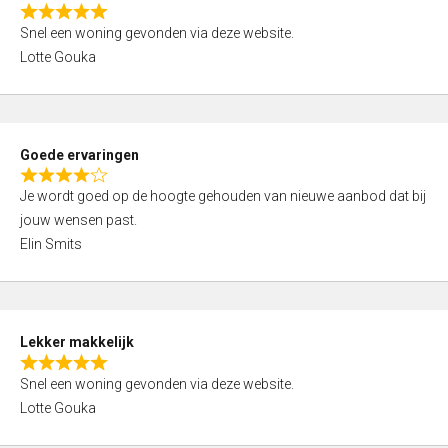
o
R
u
Snel een woning gevonden via deze website.
a
t
Lotte Gouka
t
o
e
f
d
5
5
Goede ervaringen
,
R
0
Je wordt goed op de hoogte gehouden van nieuwe aanbod dat bij
a
o
jouw wensen past.
t
u
Elin Smits
e
t
d
o
4
f
,
5
Lekker makkelijk
0
R
o
Snel een woning gevonden via deze website.
a
u
Lotte Gouka
t
t
e