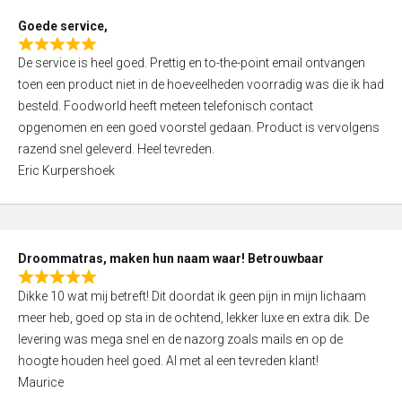
t
Goede service,
o
R
f
De service is heel goed. Prettig en to-the-point email ontvangen
a
5
toen een product niet in de hoeveelheden voorradig was die ik had
t
besteld. Foodworld heeft meteen telefonisch contact
e
opgenomen en een goed voorstel gedaan. Product is vervolgens
d
razend snel geleverd. Heel tevreden.
5
Eric Kurpershoek
,
0
o
u
Droommatras, maken hun naam waar! Betrouwbaar
t
R
o
Dikke 10 wat mij betreft! Dit doordat ik geen pijn in mijn lichaam
a
f
meer heb, goed op sta in de ochtend, lekker luxe en extra dik. De
t
5
levering was mega snel en de nazorg zoals mails en op de
e
hoogte houden heel goed. Al met al een tevreden klant!
d
Maurice
5