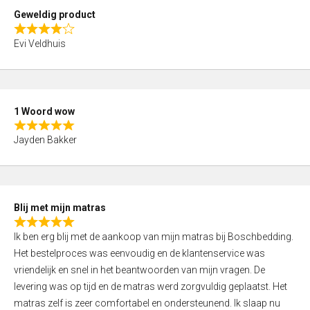
t
Geweldig product
o
R
f
Evi Veldhuis
a
5
t
e
d
1 Woord wow
4
R
,
Jayden Bakker
a
0
t
o
e
u
d
t
Blij met mijn matras
5
o
R
,
f
Ik ben erg blij met de aankoop van mijn matras bij Boschbedding.
a
0
5
Het bestelproces was eenvoudig en de klantenservice was
t
o
vriendelijk en snel in het beantwoorden van mijn vragen. De
e
u
levering was op tijd en de matras werd zorgvuldig geplaatst. Het
d
t
matras zelf is zeer comfortabel en ondersteunend. Ik slaap nu