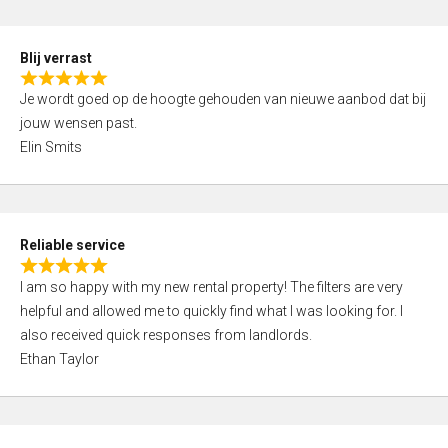
o
d
f
5
5
Blij verrast
,
R
0
Je wordt goed op de hoogte gehouden van nieuwe aanbod dat bij
a
o
jouw wensen past.
t
u
Elin Smits
e
t
d
o
5
f
,
5
Reliable service
0
R
o
I am so happy with my new rental property! The filters are very
a
u
helpful and allowed me to quickly find what I was looking for. I
t
t
also received quick responses from landlords.
e
o
Ethan Taylor
d
f
5
5
,
0