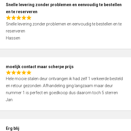
u
Snelle levering zonder problemen en eenvoudig te bestellen
t
en te reserveren
o
R
f
Snelle levering zonder problemen en eenvoudig te bestellen en te
a
5
reserveren
t
Hassen
e
d
5
,
moelijk contact maar scherpe prijs
0
R
o
Hele mooie stalen deur ontvangen ik had zelf 1 verkeerde besteld
a
u
en retour gezonden .Afhandeling ging langzaam maar deur
t
t
nummer 1 is perfect en goedkoop dus daarom toch 5 sterren
e
o
Jan
d
f
5
5
,
0
Erg blij