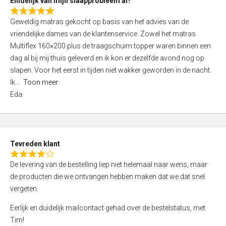
Eindelijk van mijn slaapprobleem af!
R
Geweldig matras gekocht op basis van het advies van de
a
vriendelijke dames van de klantenservice. Zowel het matras
t
Multiflex 160×200 plus de traagschuim topper waren binnen een
e
dag al bij mij thuis geleverd en ik kon er dezelfde avond nog op
d
slapen. Voor het eerst in tijden niet wakker geworden in de nacht.
5
Ik
Toon meer
,
Eda
0
o
u
t
Tevreden klant
o
R
f
De levering van de bestelling liep niet helemaal naar wens, maar
a
5
de producten die we ontvangen hebben maken dat we dat snel
t
vergeten.
e
d
Eerlijk en duidelijk mailcontact gehad over de bestelstatus, met
4
Tim!