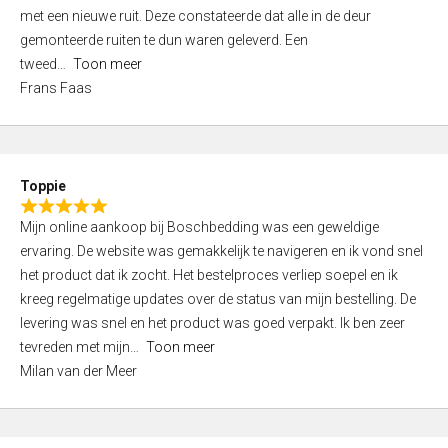
,
met een nieuwe ruit. Deze constateerde dat alle in de deur
0
gemonteerde ruiten te dun waren geleverd. Een
o
tweed
Toon meer
u
Frans Faas
t
o
f
5
Toppie
R
Mijn online aankoop bij Boschbedding was een geweldige
a
ervaring. De website was gemakkelijk te navigeren en ik vond snel
t
het product dat ik zocht. Het bestelproces verliep soepel en ik
e
kreeg regelmatige updates over de status van mijn bestelling. De
d
levering was snel en het product was goed verpakt. Ik ben zeer
5
tevreden met mijn
Toon meer
,
Milan van der Meer
0
o
u