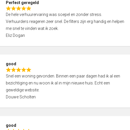
Perfect geregeld
o
R
u
De hele verhuurervaring was soepel en zonder stress.
a
t
Verhuurders reageren zeer snel. De filters zijn erg handig en helpen
t
o
me snel te vinden wat ik zoek.
e
f
Eliz Dogan
d
5
5
,
0
good
o
R
u
Snel een woning gevonden. Binnen een paar dagen had ik al een
a
t
bezichtiging en nu woon ik al in mijn nieuwe huis. Echt een
t
o
geweldige website.
e
f
Douwe Scholten
d
5
5
,
0
good
o