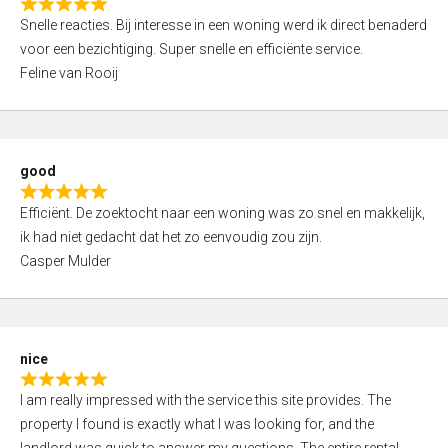
R
u
Snelle reacties. Bij interesse in een woning werd ik direct benaderd
a
t
voor een bezichtiging. Super snelle en efficiënte service.
t
o
Feline van Rooij
e
f
d
5
5
,
good
0
R
o
Efficiënt. De zoektocht naar een woning was zo snel en makkelijk,
a
u
ik had niet gedacht dat het zo eenvoudig zou zijn.
t
t
Casper Mulder
e
o
d
f
5
5
,
nice
0
R
o
I am really impressed with the service this site provides. The
a
u
property I found is exactly what I was looking for, and the
t
t