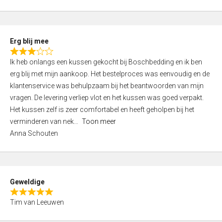
o
u
t
Erg blij mee
o
R
f
Ik heb onlangs een kussen gekocht bij Boschbedding en ik ben
a
5
erg blij met mijn aankoop. Het bestelproces was eenvoudig en de
t
klantenservice was behulpzaam bij het beantwoorden van mijn
e
vragen. De levering verliep vlot en het kussen was goed verpakt.
d
Het kussen zelf is zeer comfortabel en heeft geholpen bij het
3
verminderen van nek
Toon meer
,
Anna Schouten
0
o
u
t
Geweldige
o
R
f
Tim van Leeuwen
a
5
t