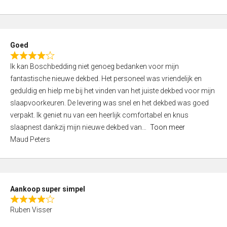
a
5
t
e
d
Goed
4
R
,
Ik kan Boschbedding niet genoeg bedanken voor mijn
a
0
fantastische nieuwe dekbed. Het personeel was vriendelijk en
t
o
geduldig en hielp me bij het vinden van het juiste dekbed voor mijn
e
u
slaapvoorkeuren. De levering was snel en het dekbed was goed
d
t
verpakt. Ik geniet nu van een heerlijk comfortabel en knus
4
o
slaapnest dankzij mijn nieuwe dekbed van
Toon meer
,
f
Maud Peters
0
5
o
u
t
Aankoop super simpel
o
R
f
Ruben Visser
a
5