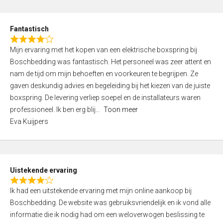
e
d
Fantastisch
5
R
,
Mijn ervaring met het kopen van een elektrische boxspring bij
a
0
Boschbedding was fantastisch. Het personeel was zeer attent en
t
o
nam de tijd om mijn behoeften en voorkeuren te begrijpen. Ze
e
u
gaven deskundig advies en begeleiding bij het kiezen van de juiste
d
t
boxspring. De levering verliep soepel en de installateurs waren
4
o
professioneel. Ik ben erg blij
Toon meer
,
f
Eva Kuijpers
0
5
o
u
t
Uistekende ervaring
o
R
f
Ik had een uitstekende ervaring met mijn online aankoop bij
a
5
Boschbedding. De website was gebruiksvriendelijk en ik vond alle
t
informatie die ik nodig had om een weloverwogen beslissing te
e