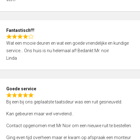
4
,
0
o
Fantastisch!!!
u
R
t
Wat een mooie deuren en wat een goede vriendelijke en kundige
a
o
service… Ons huis is nu helemaal af! Bedankt Mr. noir
t
f
Linda
e
5
d
4
,
Goede service
0
R
o
Bij een bij ons geplaatste taatsdeur was een ruit gesneuveld.
a
u
t
Kan gebeuren maar wel vervelend..
t
e
o
Contact opgenomen met Mr Noir om een nieuwe ruit te bestellen.
d
f
5
Ging even tijd overheen maar er kwam op afspraak een monteur
5