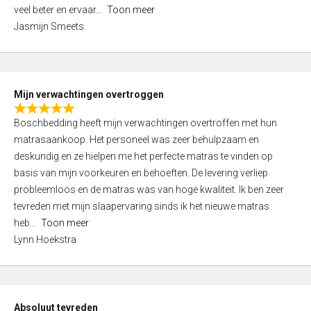
5
o
veel beter en ervaar
Toon meer
,
f
Jasmijn Smeets
0
5
o
u
t
Mijn verwachtingen overtroggen
o
R
f
Boschbedding heeft mijn verwachtingen overtroffen met hun
a
5
matrasaankoop. Het personeel was zeer behulpzaam en
t
deskundig en ze hielpen me het perfecte matras te vinden op
e
basis van mijn voorkeuren en behoeften. De levering verliep
d
probleemloos en de matras was van hoge kwaliteit. Ik ben zeer
5
tevreden met mijn slaapervaring sinds ik het nieuwe matras
,
heb
Toon meer
0
Lynn Hoekstra
o
u
t
o
Absoluut tevreden