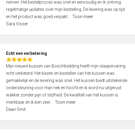
nemen. Het bestelproces was snel en eenvoudig en ik ontving
d
regelmatige updates over mijn bestelling. De levering was op tijd
4
en het product was goed verpakt
Toon meer
,
Sara Visser
0
o
u
t
Echt een verbetering
o
R
f
Mijn nieuwe kussen van Boschbedding heeft mijn slaapervaring
a
5
echt verbeterd. Het kiezen en bestellen van het kussen was
t
gemakkelijk en de levering was snel. Het kussen biedt uitstekende
e
ondersteuning voor mijn nek en hoofd en ik word nu uitgerust
d
wakker zonder pijn of stijfheid. De kwaliteit van het kussen is
5
merkbaar en ik ben zeer
Toon meer
,
Daan Smit
0
o
u