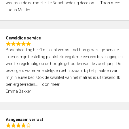
waardeerde de moeite die Boschbedding deed om
Toon meer
,
Lucas Mulder
0
o
u
t
Geweldige service
o
R
f
Boschbedding heeft mij echt verrast met hun geweldige service.
a
5
Toen ik mijn bestelling plaatste kreeg ik meteen een bevestiging en
t
werd ik regelmatig op de hoogte gehouden van de voortgang. De
e
bezorgers waren vriendelijk en behulpzaam bij het plaatsen van
d
mijn nieuwe bed. Ook de kwaliteit van het matras is uitstekend. Ik
5
ben erg tevreden
Toon meer
,
Emma Bakker
0
o
u
t
Aangenaam verrast
o
R