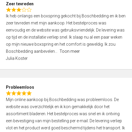
t
Zeer tevreden
o
R
f
Ik heb onlangs een boxspring gekocht bij Boschbedding en ik ben
a
5
zeer tevreden met mijn aankoop. Het bestelproces was
t
eenvoudig en de website was gebruiksvriendelijk. De levering was
e
op tijd en de installatie verliep snel. Ik slaap nu al een paar weken
d
op mijn nieuwe boxspring en het comfort is geweldig. Ik zou
3
Boschbedding aanbevelen
Toon meer
,
Julia Koster
0
o
u
t
Probleemloos
o
R
f
Mijn online aankoop bij Boschbedding was probleemloos. De
a
5
website was overzichtelijk en ik kon gemakkelijk door het
t
assortiment bladeren. Het bestelproces was snel en ik ontving
e
een bevestiging van mijn bestelling per e-mail. De levering verliep
d
vlot en het product werd goed beschermd tijdens het transport. Ik
5