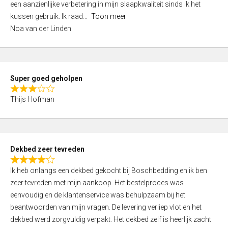
een aanzienlijke verbetering in mijn slaapkwaliteit sinds ik het
4
kussen gebruik. Ik raad
Toon meer
,
Noa van der Linden
0
o
u
t
Super goed geholpen
o
R
f
Thijs Hofman
a
5
t
e
d
Dekbed zeer tevreden
3
R
,
Ik heb onlangs een dekbed gekocht bij Boschbedding en ik ben
a
0
zeer tevreden met mijn aankoop. Het bestelproces was
t
o
eenvoudig en de klantenservice was behulpzaam bij het
e
u
beantwoorden van mijn vragen. De levering verliep vlot en het
d
t
dekbed werd zorgvuldig verpakt. Het dekbed zelf is heerlijk zacht
4