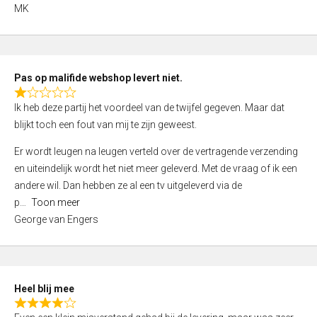
,
MK
0
o
u
t
Pas op malifide webshop levert niet.
o
R
Ik heb deze partij het voordeel van de twijfel gegeven. Maar dat
f
a
blijkt toch een fout van mij te zijn geweest.
5
t
e
Er wordt leugen na leugen verteld over de vertragende verzending
d
en uiteindelijk wordt het niet meer geleverd. Met de vraag of ik een
1
andere wil. Dan hebben ze al een tv uitgeleverd via de
,
p
Toon meer
0
George van Engers
o
u
t
o
Heel blij mee
f
R