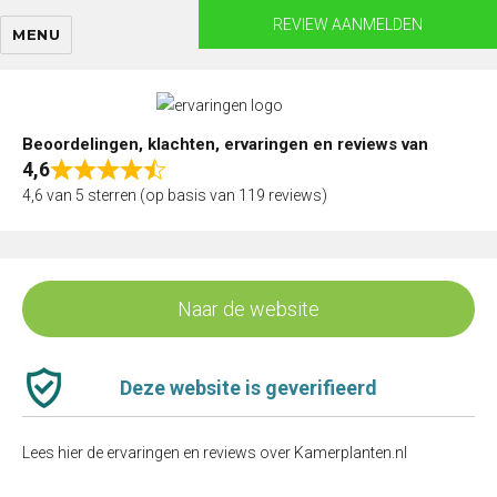
Skip
REVIEW AANMELDEN
MENU
to
content
Beoordelingen, klachten, ervaringen en reviews van
4,6
Rated
4,6 van 5 sterren (op basis van 119 reviews)
4,6
out
of
5
Naar de website
Deze website is geverifieerd
Lees hier de ervaringen en reviews over Kamerplanten.nl