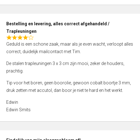
,
0
o
Bestelling en levering, alles correct afgehandeld /
u
Trapleuningen
t
R
o
Geduld is een schone zaak, maar als je even wacht, verloopt alles
a
f
correct, duidelijk mailcontact met Tim.
t
5
e
De stalen trapleuningen 3 x 3 cm zijn mooi, zeker de houders,
d
prachtig.
4
Tip voor het boren, geen boorolie, gewoon cobalt boortje 3 mm,
,
druk zetten met accutol, dan boor je niet te hard en het werkt.
0
o
Edwin
u
Edwin Smits
t
o
f
5