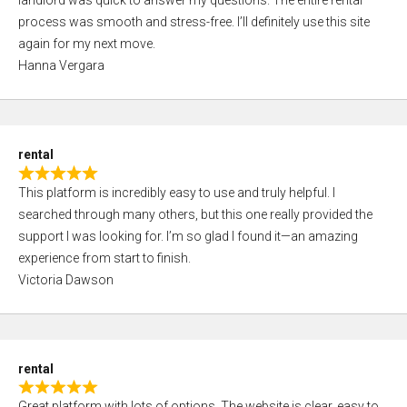
landlord was quick to answer my questions. The entire rental
e
o
process was smooth and stress-free. I’ll definitely use this site
d
f
again for my next move.
5
5
Hanna Vergara
,
0
o
u
rental
t
R
o
This platform is incredibly easy to use and truly helpful. I
a
f
searched through many others, but this one really provided the
t
5
support I was looking for. I’m so glad I found it—an amazing
e
experience from start to finish.
d
Victoria Dawson
5
,
0
o
rental
u
R
t
Great platform with lots of options. The website is clear, easy to