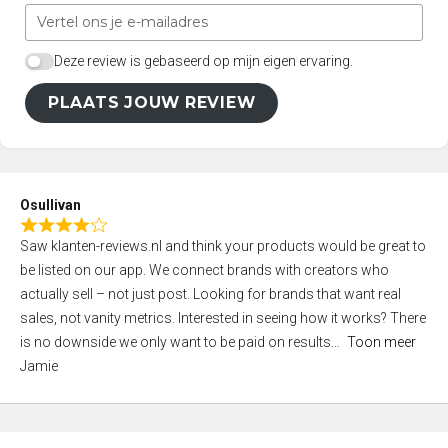
Deze review is gebaseerd op mijn eigen ervaring.
PLAATS JOUW REVIEW
Osullivan
R
Saw klanten-reviews.nl and think your products would be great to
a
be listed on our app. We connect brands with creators who
t
actually sell – not just post. Looking for brands that want real
e
sales, not vanity metrics. Interested in seeing how it works? There
d
is no downside we only want to be paid on results
Toon meer
4
Jamie
,
0
o