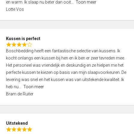
o
en warm. Ik slaap nu beter dan ooit
Toon meer
,
f
Lotte Vos
0
5
o
u
t
Kussen is perfect
o
R
f
Boschbedding heeft een fantastische selectie van kussens. Ik
a
5
kocht onlangs een kussen bij hen en ik ben er zeer tevreden mee.
t
Het personeel was vriendelijk en deskundig en ze hielpen me het
e
perfecte kussen te kiezen op basis van mijn slaapvoorkeuren. De
d
levering was snel en het kussen was van uitstekende kwaliteit. Ik
4
heb nu
Toon meer
,
Bram de Ruiter
0
o
u
t
Uitstekend
o
R
f