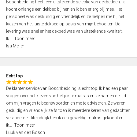
Boschbedding heeft een uitstekende selectie van dekbedden. Ik
a
5
kocht onlangs een dekbed bij hen en ik ben er erg blij mee. Het
t
personeel was deskundig en vriendelijk en ze hielpen me bij het
e
kiezen van het juiste dekbed op basis van mijn behoeften. De
d
levering was snel en het dekbed was van uitstekende kwaliteit.
5
Ik
Toon meer
,
Isa Meijer
0
o
u
t
Echt top
o
R
f
De klantenservice van Boschbedding is echt top. Ik had een paar
a
5
vragen over het kiezen van het juiste matras en ze namen de tijd
t
om mijn vragen te beantwoorden en me te adviseren. Ze waren
e
geduldig en vriendelijk zelfs toen ik meerdere keren van gedachten
d
veranderde. Uiteindelijk heb ik een geweldig matras gekocht en
5
ik
Toon meer
,
Luuk van den Bosch
0