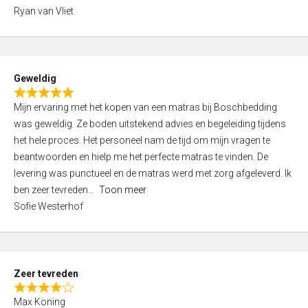
,
Ryan van Vliet
0
o
u
t
Geweldig
o
R
f
Mijn ervaring met het kopen van een matras bij Boschbedding
a
5
was geweldig. Ze boden uitstekend advies en begeleiding tijdens
t
het hele proces. Het personeel nam de tijd om mijn vragen te
e
beantwoorden en hielp me het perfecte matras te vinden. De
d
levering was punctueel en de matras werd met zorg afgeleverd. Ik
5
ben zeer tevreden
Toon meer
,
Sofie Westerhof
0
o
u
t
Zeer tevreden
o
R
f
Max Koning