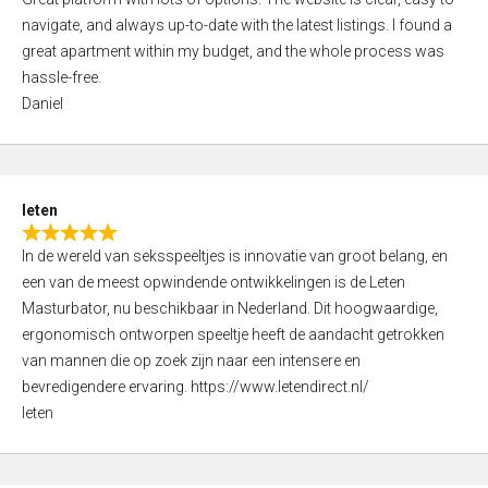
a
o
navigate, and always up-to-date with the latest listings. I found a
t
f
great apartment within my budget, and the whole process was
e
5
hassle-free.
d
Daniel
5
,
0
o
leten
u
R
t
In de wereld van seksspeeltjes is innovatie van groot belang, en
a
o
een van de meest opwindende ontwikkelingen is de Leten
t
f
Masturbator, nu beschikbaar in Nederland. Dit hoogwaardige,
e
5
ergonomisch ontworpen speeltje heeft de aandacht getrokken
d
van mannen die op zoek zijn naar een intensere en
5
bevredigendere ervaring. https://www.letendirect.nl/
,
leten
0
o
u