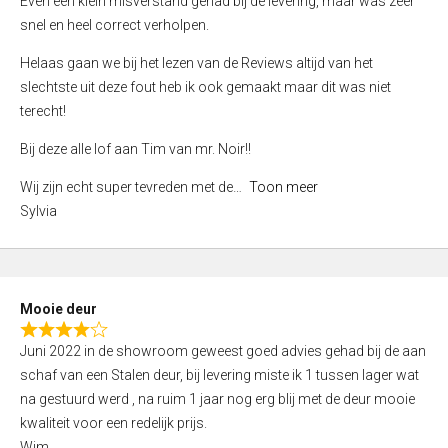
Even een klein misverstand gehad bij de levering, maar was zeer
5
a
snel en heel correct verholpen.
t
e
Helaas gaan we bij het lezen van de Reviews altijd van het
d
slechtste uit deze fout heb ik ook gemaakt maar dit was niet
4
terecht!
,
Bij deze alle lof aan Tim van mr. Noir!!
0
o
Wij zijn echt super tevreden met de
Toon meer
u
Sylvia
t
o
f
5
Mooie deur
R
Juni 2022 in de showroom geweest goed advies gehad bij de aan
a
schaf van een Stalen deur, bij levering miste ik 1 tussen lager wat
t
na gestuurd werd , na ruim 1 jaar nog erg blij met de deur mooie
e
kwaliteit voor een redelijk prijs.
d
Wim