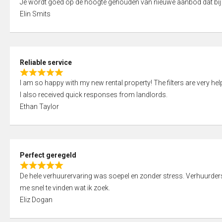
Je wordt goed op de hoogte gehouden van nieuwe aanbod dat bij
a
o
Elin Smits
t
u
e
t
d
o
5
f
Reliable service
,
5
R
0
I am so happy with my new rental property! The filters are very hel
a
o
I also received quick responses from landlords.
t
u
Ethan Taylor
e
t
d
o
5
f
,
5
Perfect geregeld
0
R
o
De hele verhuurervaring was soepel en zonder stress. Verhuurders r
a
u
me snel te vinden wat ik zoek.
t
t
Eliz Dogan
e
o
d
f