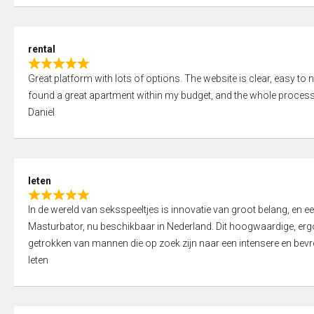
d
5
5
,
rental
0
R
o
Great platform with lots of options. The website is clear, easy to na
a
u
found a great apartment within my budget, and the whole process
t
t
Daniel
e
o
d
f
5
5
,
leten
0
R
o
In de wereld van seksspeeltjes is innovatie van groot belang, en 
a
u
Masturbator, nu beschikbaar in Nederland. Dit hoogwaardige, er
t
t
getrokken van mannen die op zoek zijn naar een intensere en bevre
e
o
leten
d
f
5
5
,