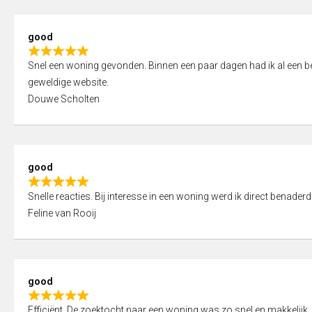
5
5
,
good
0
R
o
Snel een woning gevonden. Binnen een paar dagen had ik al een bez
a
u
geweldige website.
t
t
Douwe Scholten
e
o
d
f
5
5
,
good
0
R
o
Snelle reacties. Bij interesse in een woning werd ik direct benaderd
a
u
Feline van Rooij
t
t
e
o
d
f
5
5
good
,
R
0
Efficiënt. De zoektocht naar een woning was zo snel en makkelijk, 