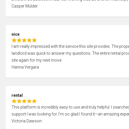
a
o
Casper Mulder
t
u
e
t
d
o
5
f
nice
,
5
R
0
I am really impressed with the service this site provides. The prope
a
o
landlord was quick to answer my questions. The entire rental proce
t
u
site again for my next move.
e
t
Hanna Vergara
d
o
5
f
,
5
0
rental
o
R
u
This platform is incredibly easy to use and truly helpful. I search
a
t
support I was looking for. I’m so glad I found it—an amazing exper
t
o
Victoria Dawson
e
f