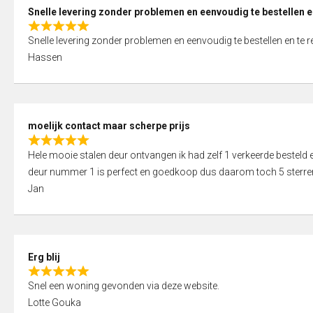
0
Snelle levering zonder problemen en eenvoudig te bestellen e
o
R
u
Snelle levering zonder problemen en eenvoudig te bestellen en te 
a
t
Hassen
t
o
e
f
d
5
5
moelijk contact maar scherpe prijs
,
R
0
Hele mooie stalen deur ontvangen ik had zelf 1 verkeerde bestel
a
o
deur nummer 1 is perfect en goedkoop dus daarom toch 5 sterre
t
u
Jan
e
t
d
o
5
f
,
5
Erg blij
0
R
o
Snel een woning gevonden via deze website.
a
u
Lotte Gouka
t