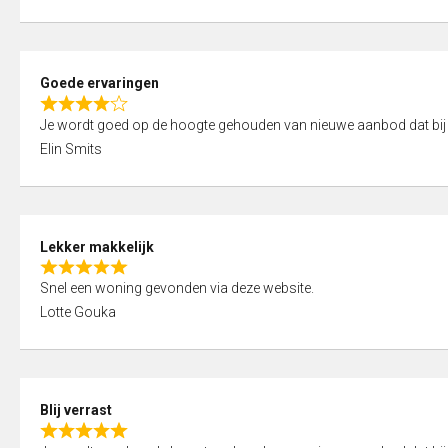
t
e
o
d
f
5
5
Goede ervaringen
,
R
0
Je wordt goed op de hoogte gehouden van nieuwe aanbod dat bij
a
o
Elin Smits
t
u
e
t
d
o
4
f
Lekker makkelijk
,
5
R
0
Snel een woning gevonden via deze website.
a
o
Lotte Gouka
t
u
e
t
d
o
5
f
Blij verrast
,
5
R
0