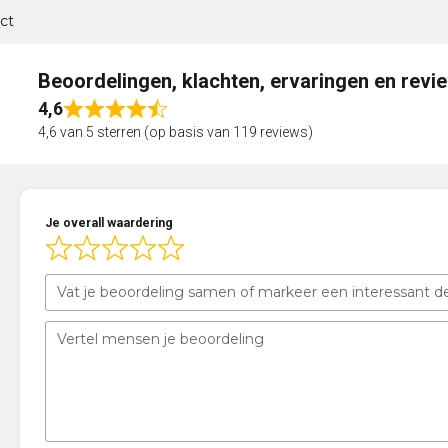
ct
Beoordelingen, klachten, ervaringen en revi
4,6
Rated
4,6 van 5 sterren (op basis van 119 reviews)
4,6
out
of
5
Je overall waardering