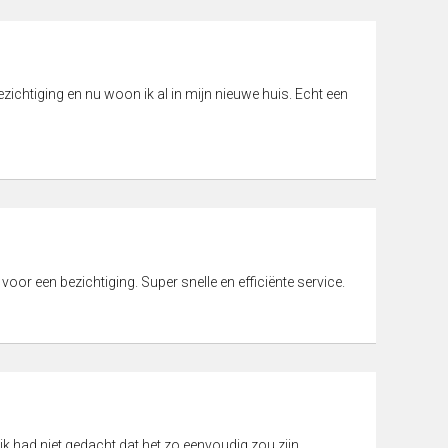
ichtiging en nu woon ik al in mijn nieuwe huis. Echt een
 voor een bezichtiging. Super snelle en efficiënte service.
ik had niet gedacht dat het zo eenvoudig zou zijn.