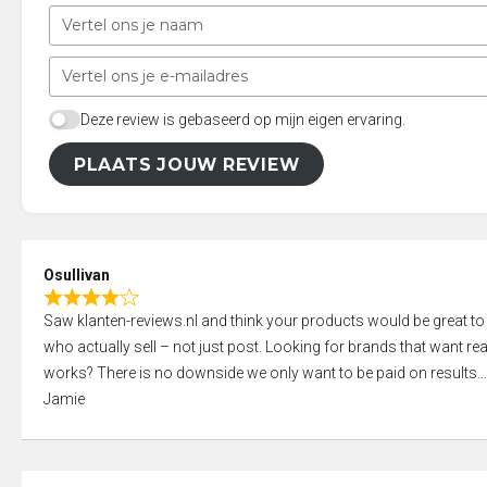
Deze review is gebaseerd op mijn eigen ervaring.
PLAATS JOUW REVIEW
Osullivan
R
Saw klanten-reviews.nl and think your products would be great to
a
who actually sell – not just post. Looking for brands that want real
t
works? There is no downside we only want to be paid on results
e
Jamie
d
4
,