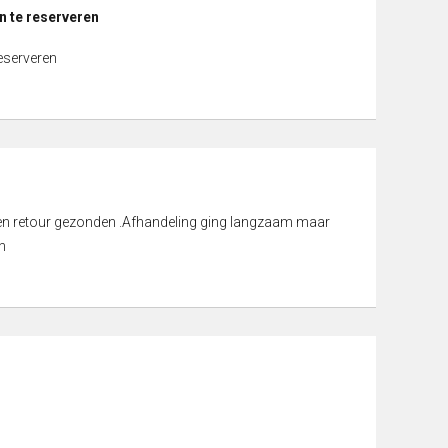
n te reserveren
reserveren
d en retour gezonden .Afhandeling ging langzaam maar
n