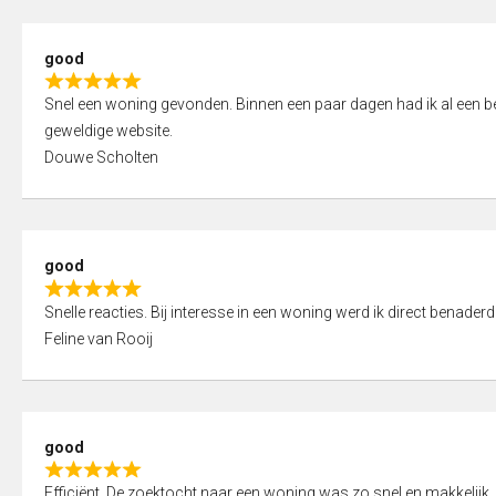
5
5
,
good
0
R
o
Snel een woning gevonden. Binnen een paar dagen had ik al een bez
a
u
geweldige website.
t
t
Douwe Scholten
e
o
d
f
5
5
,
good
0
R
o
Snelle reacties. Bij interesse in een woning werd ik direct benaderd
a
u
Feline van Rooij
t
t
e
o
d
f
5
5
good
,
R
0
Efficiënt. De zoektocht naar een woning was zo snel en makkelijk, 