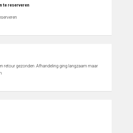
n te reserveren
reserveren
d en retour gezonden .Afhandeling ging langzaam maar
n