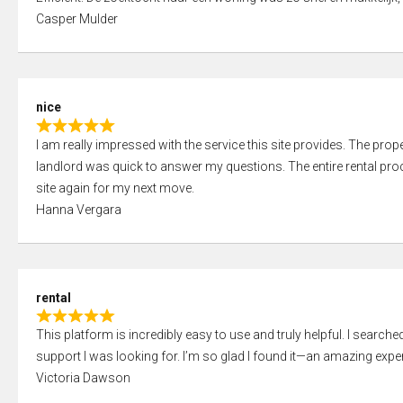
a
o
Casper Mulder
t
u
e
t
d
o
5
f
nice
,
5
R
0
I am really impressed with the service this site provides. The prope
a
o
landlord was quick to answer my questions. The entire rental proce
t
u
site again for my next move.
e
t
Hanna Vergara
d
o
5
f
,
5
0
rental
o
R
u
This platform is incredibly easy to use and truly helpful. I search
a
t
support I was looking for. I’m so glad I found it—an amazing exper
t
o
Victoria Dawson
e
f