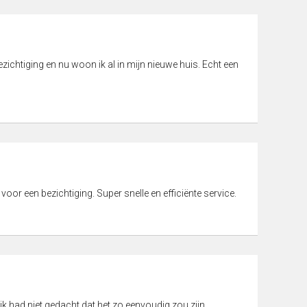
ichtiging en nu woon ik al in mijn nieuwe huis. Echt een
 voor een bezichtiging. Super snelle en efficiënte service.
ik had niet gedacht dat het zo eenvoudig zou zijn.