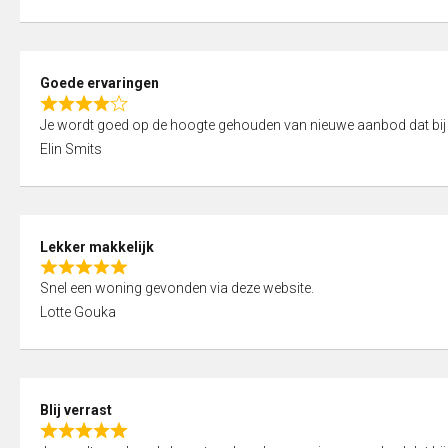
t
e
o
d
f
5
5
Goede ervaringen
,
R
0
Je wordt goed op de hoogte gehouden van nieuwe aanbod dat bij
a
o
Elin Smits
t
u
e
t
d
o
4
f
Lekker makkelijk
,
5
R
0
Snel een woning gevonden via deze website.
a
o
Lotte Gouka
t
u
e
t
d
o
5
f
Blij verrast
,
5
R
0