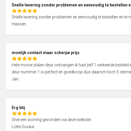
0
Snelle levering zonder problemen en eenvoudig te bestellen e
o
R
u
Snelle levering zonder problemen en eenvoudig te bestellen en te 
a
t
Hassen
t
o
e
f
d
5
5
moelijk contact maar scherpe prijs
,
R
0
Hele mooie stalen deur ontvangen ik had zelf 1 verkeerde bestel
a
o
deur nummer 1 is perfect en goedkoop dus daarom toch 5 sterre
t
u
Jan
e
t
d
o
5
f
,
5
Erg blij
0
R
o
Snel een woning gevonden via deze website.
a
u
Lotte Gouka
t