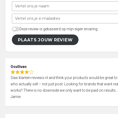
Deze review is gebaseerd op mijn eigen ervaring.
PLAATS JOUW REVIEW
Osullivan
R
Saw klanten-reviews.nl and think your products would be great to
a
who actually sell – not just post. Looking for brands that want real
t
works? There is no downside we only want to be paid on results
e
Jamie
d
4
,