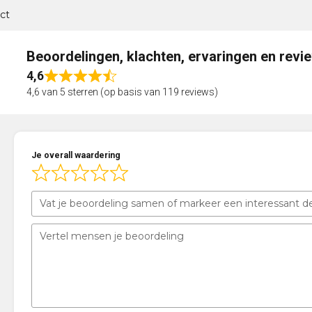
ct
Beoordelingen, klachten, ervaringen en revi
4,6
Rated
4,6 van 5 sterren (op basis van 119 reviews)
4,6
out
of
5
Je overall waardering