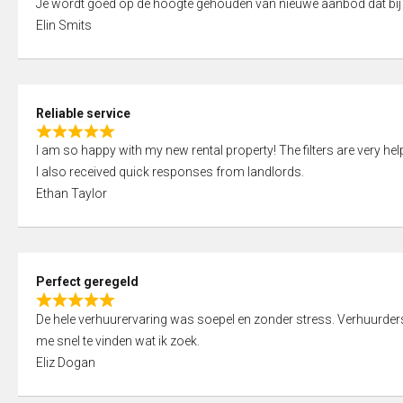
Je wordt goed op de hoogte gehouden van nieuwe aanbod dat bij
a
o
Elin Smits
t
u
e
t
d
o
5
f
Reliable service
,
5
R
0
I am so happy with my new rental property! The filters are very hel
a
o
I also received quick responses from landlords.
t
u
Ethan Taylor
e
t
d
o
5
f
,
5
Perfect geregeld
0
R
o
De hele verhuurervaring was soepel en zonder stress. Verhuurders r
a
u
me snel te vinden wat ik zoek.
t
t
Eliz Dogan
e
o
d
f