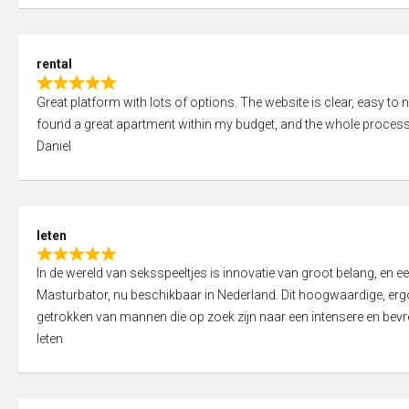
d
5
5
,
rental
0
R
o
Great platform with lots of options. The website is clear, easy to na
a
u
found a great apartment within my budget, and the whole process
t
t
Daniel
e
o
d
f
5
5
,
leten
0
R
o
In de wereld van seksspeeltjes is innovatie van groot belang, en 
a
u
Masturbator, nu beschikbaar in Nederland. Dit hoogwaardige, er
t
t
getrokken van mannen die op zoek zijn naar een intensere en bevre
e
o
leten
d
f
5
5
,