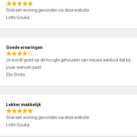
o
R
u
Snel een woning gevonden via deze website.
a
t
Lotte Gouka
t
o
e
f
d
5
5
Goede ervaringen
,
R
0
Je wordt goed op de hoogte gehouden van nieuwe aanbod dat bij
a
o
jouw wensen past.
t
u
Elin Smits
e
t
d
o
4
f
,
5
Lekker makkelijk
0
R
o
Snel een woning gevonden via deze website.
a
u
Lotte Gouka
t
t
e