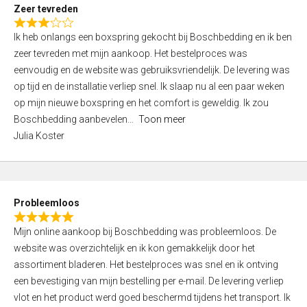
t
Zeer tevreden
o
R
f
Ik heb onlangs een boxspring gekocht bij Boschbedding en ik ben
a
5
zeer tevreden met mijn aankoop. Het bestelproces was
t
eenvoudig en de website was gebruiksvriendelijk. De levering was
e
op tijd en de installatie verliep snel. Ik slaap nu al een paar weken
d
op mijn nieuwe boxspring en het comfort is geweldig. Ik zou
3
Boschbedding aanbevelen
Toon meer
,
Julia Koster
0
o
u
t
Probleemloos
o
R
f
Mijn online aankoop bij Boschbedding was probleemloos. De
a
5
website was overzichtelijk en ik kon gemakkelijk door het
t
assortiment bladeren. Het bestelproces was snel en ik ontving
e
een bevestiging van mijn bestelling per e-mail. De levering verliep
d
vlot en het product werd goed beschermd tijdens het transport. Ik
5