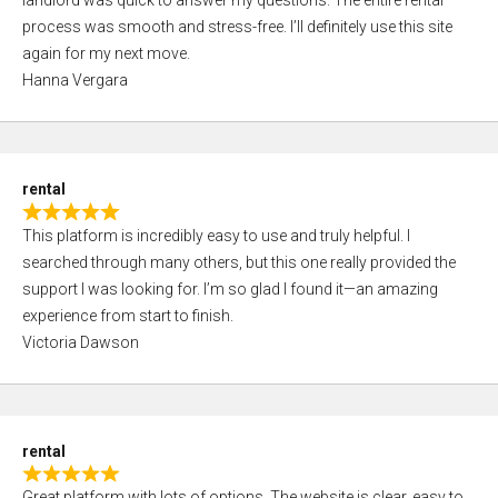
landlord was quick to answer my questions. The entire rental
e
o
process was smooth and stress-free. I’ll definitely use this site
d
f
again for my next move.
5
5
Hanna Vergara
,
0
o
u
rental
t
R
o
This platform is incredibly easy to use and truly helpful. I
a
f
searched through many others, but this one really provided the
t
5
support I was looking for. I’m so glad I found it—an amazing
e
experience from start to finish.
d
Victoria Dawson
5
,
0
o
rental
u
R
t
Great platform with lots of options. The website is clear, easy to