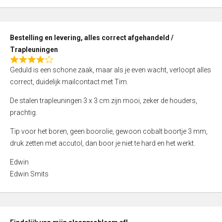
,
0
o
Bestelling en levering, alles correct afgehandeld /
u
Trapleuningen
t
R
o
Geduld is een schone zaak, maar als je even wacht, verloopt alles
a
f
correct, duidelijk mailcontact met Tim.
t
5
e
De stalen trapleuningen 3 x 3 cm zijn mooi, zeker de houders,
d
prachtig.
4
Tip voor het boren, geen boorolie, gewoon cobalt boortje 3 mm,
,
druk zetten met accutol, dan boor je niet te hard en het werkt.
0
o
Edwin
u
Edwin Smits
t
o
f
5