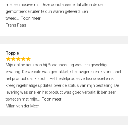
,
met een nieuwe ruit. Deze constateerde dat alle in de deur
0
gemonteerde ruiten te dun waren geleverd. Een
o
tweed
Toon meer
u
Frans Faas
t
o
f
5
Toppie
R
Mijn online aankoop bij Boschbedding was een geweldige
a
ervaring. De website was gemakkelijk te navigeren en ik vond snel
t
het product dat ik zocht. Het bestelproces verliep soepel en ik
e
kreeg regelmatige updates over de status van mijn bestelling. De
d
levering was snel en het product was goed verpakt. Ik ben zeer
5
tevreden met mijn
Toon meer
,
Milan van der Meer
0
o
u