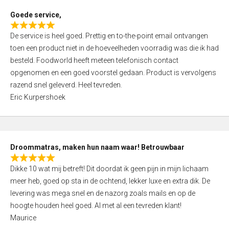
t
Goede service,
o
R
f
De service is heel goed. Prettig en to-the-point email ontvangen
a
5
toen een product niet in de hoeveelheden voorradig was die ik had
t
besteld. Foodworld heeft meteen telefonisch contact
e
opgenomen en een goed voorstel gedaan. Product is vervolgens
d
razend snel geleverd. Heel tevreden.
5
Eric Kurpershoek
,
0
o
u
Droommatras, maken hun naam waar! Betrouwbaar
t
R
o
Dikke 10 wat mij betreft! Dit doordat ik geen pijn in mijn lichaam
a
f
meer heb, goed op sta in de ochtend, lekker luxe en extra dik. De
t
5
levering was mega snel en de nazorg zoals mails en op de
e
hoogte houden heel goed. Al met al een tevreden klant!
d
Maurice
5