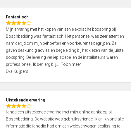
e
d
Fantastisch
5
R
,
Mijn ervaring met het kopen van een elektrische boxspring bij
a
0
Boschbedding was fantastisch. Het personeel was zeer attent en
t
o
nam de tijd om mijn behoeften en voorkeuren te begrijpen. Ze
e
u
gaven deskundig advies en begeleiding bij het kiezen van de juiste
d
t
boxspring. De levering verliep soepel en de installateurs waren
4
o
professioneel. Ik ben erg blij
Toon meer
,
f
Eva Kuijpers
0
5
o
u
t
Uistekende ervaring
o
R
f
Ik had een uitstekende ervaring met mijn online aankoop bij
a
5
Boschbedding. De website was gebruiksvriendelijk en ik vond alle
t
informatie die ik nodig had om een weloverwogen beslissing te
e