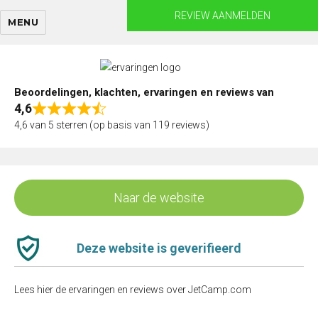
Skip
REVIEW AANMELDEN
MENU
to
content
Beoordelingen, klachten, ervaringen en reviews van
4,6
Rated
4,6 van 5 sterren (op basis van 119 reviews)
4,6
out
of
5
Naar de website
Deze website is geverifieerd
Lees hier de ervaringen en reviews over JetCamp.com