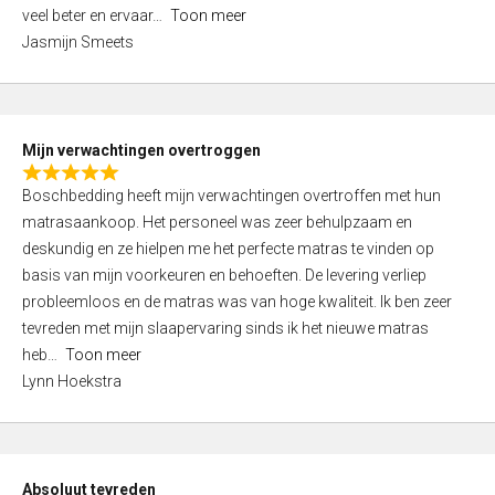
5
o
veel beter en ervaar
Toon meer
,
f
Jasmijn Smeets
0
5
o
u
t
Mijn verwachtingen overtroggen
o
R
f
Boschbedding heeft mijn verwachtingen overtroffen met hun
a
5
matrasaankoop. Het personeel was zeer behulpzaam en
t
deskundig en ze hielpen me het perfecte matras te vinden op
e
basis van mijn voorkeuren en behoeften. De levering verliep
d
probleemloos en de matras was van hoge kwaliteit. Ik ben zeer
5
tevreden met mijn slaapervaring sinds ik het nieuwe matras
,
heb
Toon meer
0
Lynn Hoekstra
o
u
t
o
Absoluut tevreden