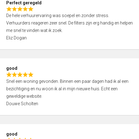
Perfect geregeld
o
R
u
De hele verhuurervaring was soepel en zonder stress.
a
t
Verhuurders reageren zeer snel. De filters zijn erg handig en helpen
t
o
me snel te vinden wat ik zoek.
e
f
Eliz Dogan
d
5
5
,
0
good
o
R
u
Snel een woning gevonden. Binnen een paar dagen had ik al een
a
t
bezichtiging en nu woon ik al in mijn nieuwe huis. Echt een
t
o
geweldige website.
e
f
Douwe Scholten
d
5
5
,
0
good
o