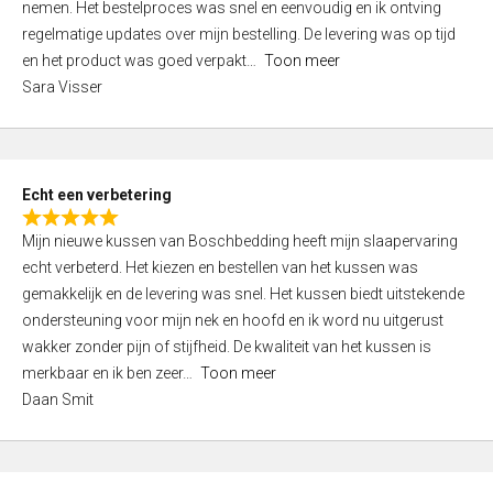
nemen. Het bestelproces was snel en eenvoudig en ik ontving
d
regelmatige updates over mijn bestelling. De levering was op tijd
4
en het product was goed verpakt
Toon meer
,
Sara Visser
0
o
u
t
Echt een verbetering
o
R
f
Mijn nieuwe kussen van Boschbedding heeft mijn slaapervaring
a
5
echt verbeterd. Het kiezen en bestellen van het kussen was
t
gemakkelijk en de levering was snel. Het kussen biedt uitstekende
e
ondersteuning voor mijn nek en hoofd en ik word nu uitgerust
d
wakker zonder pijn of stijfheid. De kwaliteit van het kussen is
5
merkbaar en ik ben zeer
Toon meer
,
Daan Smit
0
o
u