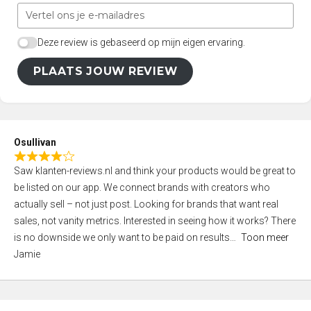
Deze review is gebaseerd op mijn eigen ervaring.
PLAATS JOUW REVIEW
Osullivan
R
Saw klanten-reviews.nl and think your products would be great to
a
be listed on our app. We connect brands with creators who
t
actually sell – not just post. Looking for brands that want real
e
sales, not vanity metrics. Interested in seeing how it works? There
d
is no downside we only want to be paid on results
Toon meer
4
Jamie
,
0
o