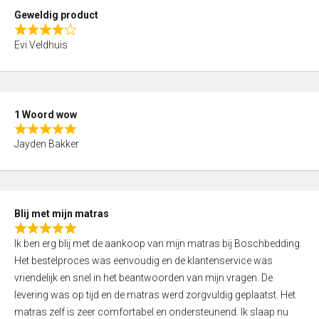
t
Geweldig product
o
R
f
Evi Veldhuis
a
5
t
e
d
1 Woord wow
4
R
,
Jayden Bakker
a
0
t
o
e
u
d
t
Blij met mijn matras
5
o
R
,
f
Ik ben erg blij met de aankoop van mijn matras bij Boschbedding.
a
0
5
Het bestelproces was eenvoudig en de klantenservice was
t
o
vriendelijk en snel in het beantwoorden van mijn vragen. De
e
u
levering was op tijd en de matras werd zorgvuldig geplaatst. Het
d
t
matras zelf is zeer comfortabel en ondersteunend. Ik slaap nu