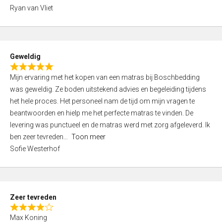
,
Ryan van Vliet
0
o
u
t
Geweldig
o
R
f
Mijn ervaring met het kopen van een matras bij Boschbedding
a
5
was geweldig. Ze boden uitstekend advies en begeleiding tijdens
t
het hele proces. Het personeel nam de tijd om mijn vragen te
e
beantwoorden en hielp me het perfecte matras te vinden. De
d
levering was punctueel en de matras werd met zorg afgeleverd. Ik
5
ben zeer tevreden
Toon meer
,
Sofie Westerhof
0
o
u
t
Zeer tevreden
o
R
f
Max Koning