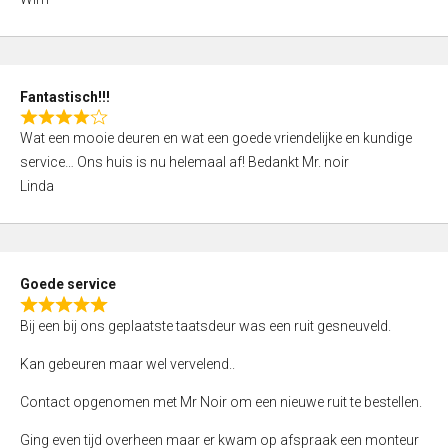
4
,
0
o
Fantastisch!!!
u
R
t
Wat een mooie deuren en wat een goede vriendelijke en kundige
a
o
service… Ons huis is nu helemaal af! Bedankt Mr. noir
t
f
Linda
e
5
d
4
,
Goede service
0
R
o
Bij een bij ons geplaatste taatsdeur was een ruit gesneuveld.
a
u
t
Kan gebeuren maar wel vervelend..
t
e
o
Contact opgenomen met Mr Noir om een nieuwe ruit te bestellen.
d
f
5
Ging even tijd overheen maar er kwam op afspraak een monteur
5