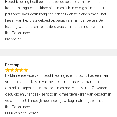
Boschbedding heeft een uitstekende selectie van dekbedden. Ik
a
5
kocht onlangs een dekbed bij hen en ik ben er erg blij mee. Het
t
personeel was deskundig en vriendelijk en ze hielpen me bij het
e
kiezen van het juiste dekbed op basis van mijn behoeften. De
d
levering was snel en het dekbed was van uitstekende kwaliteit.
5
Ik
Toon meer
,
Isa Meijer
0
o
u
t
Echt top
o
R
f
De klantenservice van Boschbedding is echt top. Ik had een paar
a
5
vragen over het kiezen van het juiste matras en ze namen de tijd
t
om mijn vragen te beantwoorden en me te adviseren. Ze waren
e
geduldig en vriendelijk zelfs toen ik meerdere keren van gedachten
d
veranderde. Uiteindelijk heb ik een geweldig matras gekocht en
5
ik
Toon meer
,
Luuk van den Bosch
0