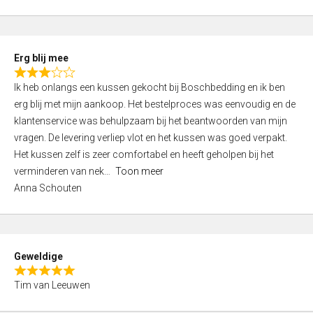
o
u
t
Erg blij mee
o
R
f
Ik heb onlangs een kussen gekocht bij Boschbedding en ik ben
a
5
erg blij met mijn aankoop. Het bestelproces was eenvoudig en de
t
klantenservice was behulpzaam bij het beantwoorden van mijn
e
vragen. De levering verliep vlot en het kussen was goed verpakt.
d
Het kussen zelf is zeer comfortabel en heeft geholpen bij het
3
verminderen van nek
Toon meer
,
Anna Schouten
0
o
u
t
Geweldige
o
R
f
Tim van Leeuwen
a
5
t