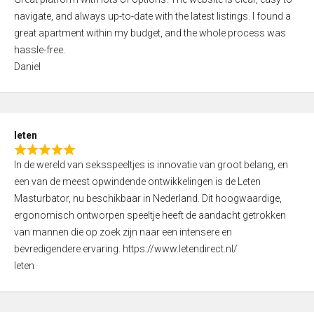
a
o
navigate, and always up-to-date with the latest listings. I found a
t
f
great apartment within my budget, and the whole process was
e
5
hassle-free.
d
Daniel
5
,
0
o
leten
u
R
t
In de wereld van seksspeeltjes is innovatie van groot belang, en
a
o
een van de meest opwindende ontwikkelingen is de Leten
t
f
Masturbator, nu beschikbaar in Nederland. Dit hoogwaardige,
e
5
ergonomisch ontworpen speeltje heeft de aandacht getrokken
d
van mannen die op zoek zijn naar een intensere en
5
bevredigendere ervaring. https://www.letendirect.nl/
,
leten
0
o
u