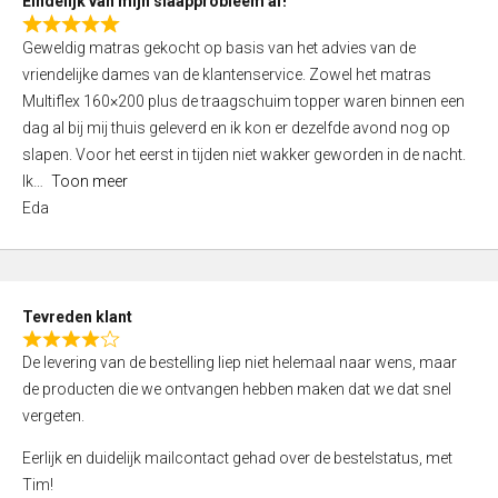
Eindelijk van mijn slaapprobleem af!
R
Geweldig matras gekocht op basis van het advies van de
a
vriendelijke dames van de klantenservice. Zowel het matras
t
Multiflex 160×200 plus de traagschuim topper waren binnen een
e
dag al bij mij thuis geleverd en ik kon er dezelfde avond nog op
d
slapen. Voor het eerst in tijden niet wakker geworden in de nacht.
5
Ik
Toon meer
,
Eda
0
o
u
t
Tevreden klant
o
R
f
De levering van de bestelling liep niet helemaal naar wens, maar
a
5
de producten die we ontvangen hebben maken dat we dat snel
t
vergeten.
e
d
Eerlijk en duidelijk mailcontact gehad over de bestelstatus, met
4
Tim!