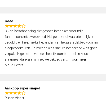
a
5
t
e
d
Goed
4
R
,
Ik kan Boschbedding niet genoeg bedanken voor mijn
a
0
fantastische nieuwe dekbed. Het personeel was vriendelijk en
t
o
geduldig en hielp me bij het vinden van het juiste dekbed voor mijn
e
u
slaapvoorkeuren. De levering was snel en het dekbed was goed
d
t
verpakt. Ik geniet nu van een heerlijk comfortabel en knus
4
o
slaapnest dankzij mijn nieuwe dekbed van
Toon meer
,
f
Maud Peters
0
5
o
u
t
Aankoop super simpel
o
R
f
Ruben Visser
a
5