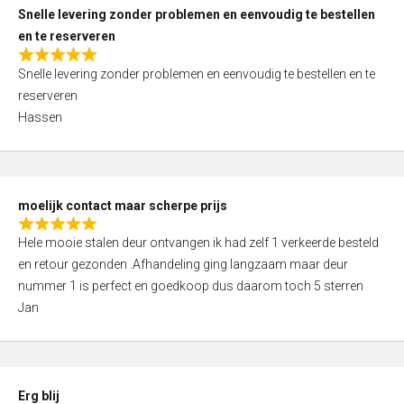
u
Snelle levering zonder problemen en eenvoudig te bestellen
t
en te reserveren
o
R
f
Snelle levering zonder problemen en eenvoudig te bestellen en te
a
5
reserveren
t
Hassen
e
d
5
,
moelijk contact maar scherpe prijs
0
R
o
Hele mooie stalen deur ontvangen ik had zelf 1 verkeerde besteld
a
u
en retour gezonden .Afhandeling ging langzaam maar deur
t
t
nummer 1 is perfect en goedkoop dus daarom toch 5 sterren
e
o
Jan
d
f
5
5
,
0
Erg blij