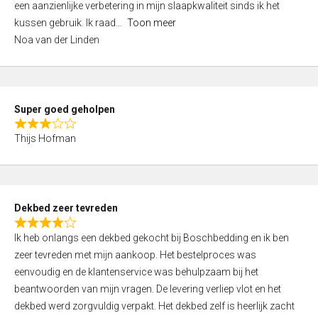
een aanzienlijke verbetering in mijn slaapkwaliteit sinds ik het
4
kussen gebruik. Ik raad
Toon meer
,
Noa van der Linden
0
o
u
t
Super goed geholpen
o
R
f
Thijs Hofman
a
5
t
e
d
Dekbed zeer tevreden
3
R
,
Ik heb onlangs een dekbed gekocht bij Boschbedding en ik ben
a
0
zeer tevreden met mijn aankoop. Het bestelproces was
t
o
eenvoudig en de klantenservice was behulpzaam bij het
e
u
beantwoorden van mijn vragen. De levering verliep vlot en het
d
t
dekbed werd zorgvuldig verpakt. Het dekbed zelf is heerlijk zacht
4