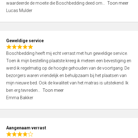
waardeerde de moeite die Boschbedding deed om
Toon meer
,
Lucas Mulder
0
o
u
t
Geweldige service
o
R
f
Boschbedding heeft mij echt verrast met hun geweldige service.
a
5
Toen ik mijn bestelling plaatste kreeg ik meteen een bevestiging en
t
werd ik regelmatig op de hoogte gehouden van de voortgang. De
e
bezorgers waren vriendelijk en behulpzaam bij het plaatsen van
d
mijn nieuwe bed. Ook de kwaliteit van het matras is uitstekend. Ik
5
ben erg tevreden
Toon meer
,
Emma Bakker
0
o
u
t
Aangenaam verrast
o
R