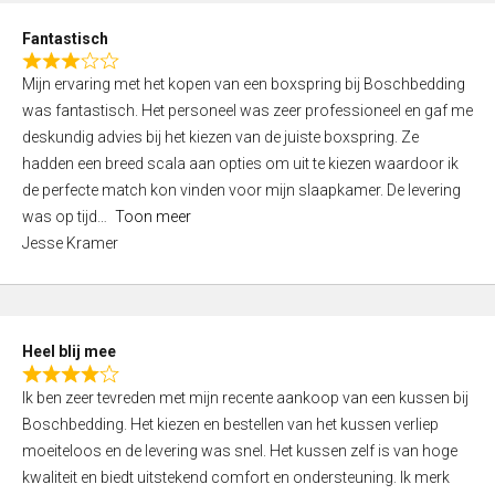
u
d
t
Fantastisch
4
o
R
,
f
Mijn ervaring met het kopen van een boxspring bij Boschbedding
a
0
5
was fantastisch. Het personeel was zeer professioneel en gaf me
t
o
deskundig advies bij het kiezen van de juiste boxspring. Ze
e
u
hadden een breed scala aan opties om uit te kiezen waardoor ik
d
t
de perfecte match kon vinden voor mijn slaapkamer. De levering
3
o
was op tijd
Toon meer
,
f
Jesse Kramer
0
5
o
u
t
Heel blij mee
o
R
f
Ik ben zeer tevreden met mijn recente aankoop van een kussen bij
a
5
Boschbedding. Het kiezen en bestellen van het kussen verliep
t
moeiteloos en de levering was snel. Het kussen zelf is van hoge
e
kwaliteit en biedt uitstekend comfort en ondersteuning. Ik merk
d