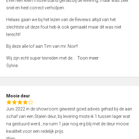
Even een klein misverstand gehad bij de levering, maar was zeer
5
a
snel en heel correct verholpen.
t
e
Helaas gaan we bij het lezen van de Reviews altijd van het
d
slechtste uit deze fout heb ik ook gemaakt maar dit was niet
4
terecht!
,
Bij deze alle lof aan Tim van mr. Noir!!
0
o
Wij zijn echt super tevreden met de
Toon meer
u
Sylvia
t
o
f
5
Mooie deur
R
Juni 2022 in de showroom geweest goed advies gehad bij de aan
a
schaf van een Stalen deur, bij levering miste ik 1 tussen lager wat
t
na gestuurd werd , na ruim 1 jaar nog erg blij met de deur mooie
e
kwaliteit voor een redelijk prijs.
d
Wim