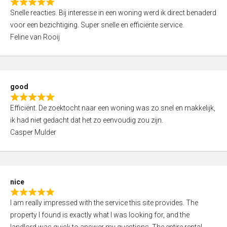
R
u
Snelle reacties. Bij interesse in een woning werd ik direct benaderd
a
t
voor een bezichtiging. Super snelle en efficiënte service.
t
o
Feline van Rooij
e
f
d
5
5
,
good
0
R
o
Efficiënt. De zoektocht naar een woning was zo snel en makkelijk,
a
u
ik had niet gedacht dat het zo eenvoudig zou zijn.
t
t
Casper Mulder
e
o
d
f
5
5
,
nice
0
R
o
I am really impressed with the service this site provides. The
a
u
property I found is exactly what I was looking for, and the
t
t