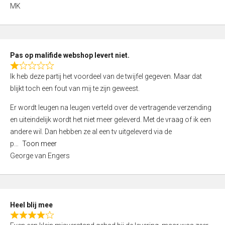
,
MK
0
o
u
t
Pas op malifide webshop levert niet.
o
R
Ik heb deze partij het voordeel van de twijfel gegeven. Maar dat
f
a
blijkt toch een fout van mij te zijn geweest.
5
t
e
Er wordt leugen na leugen verteld over de vertragende verzending
d
en uiteindelijk wordt het niet meer geleverd. Met de vraag of ik een
1
andere wil. Dan hebben ze al een tv uitgeleverd via de
,
p
Toon meer
0
George van Engers
o
u
t
o
Heel blij mee
f
R