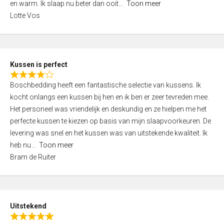
o
en warm. Ik slaap nu beter dan ooit
Toon meer
,
f
Lotte Vos
0
5
o
u
t
Kussen is perfect
o
R
f
Boschbedding heeft een fantastische selectie van kussens. Ik
a
5
kocht onlangs een kussen bij hen en ik ben er zeer tevreden mee.
t
Het personeel was vriendelijk en deskundig en ze hielpen me het
e
perfecte kussen te kiezen op basis van mijn slaapvoorkeuren. De
d
levering was snel en het kussen was van uitstekende kwaliteit. Ik
4
heb nu
Toon meer
,
Bram de Ruiter
0
o
u
t
Uitstekend
o
R
f