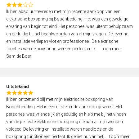
f
R
5
Ik ben absoluut tevreden met mijn recente aankoop van een
a
elektrische boxspring bij Boschbedding. Het was een geweldige
t
ervaring van begin tot eind. Het personeel was uiterst behulpzaam
e
en geduldig bij het beantwoorden van al mijn vragen. De levering
d
en installatie verliepen vlot en professioneel. De elektrische
3
functies van de boxspring werken perfect en ik
Toon meer
,
Sam de Boer
0
o
u
t
Uitstekend
o
R
f
Ik ben ontzettend blij met mijn elektrische boxspring van
a
5
Boschbedding. Het is een uitstekende aankoop geweest. Het
t
personeel was vriendelijk en geduldig en hielp me bij het vinden
e
van de perfecte elektrische boxspring die aan al mijn wensen
d
voldeed. De levering en installatie waren naadloos en de
5
boxspring functioneert perfect. Ik geniet nu van het
Toon meer