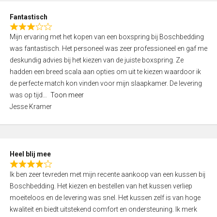
u
d
t
Fantastisch
4
o
R
,
f
Mijn ervaring met het kopen van een boxspring bij Boschbedding
a
0
5
was fantastisch. Het personeel was zeer professioneel en gaf me
t
o
deskundig advies bij het kiezen van de juiste boxspring. Ze
e
u
hadden een breed scala aan opties om uit te kiezen waardoor ik
d
t
de perfecte match kon vinden voor mijn slaapkamer. De levering
3
o
was op tijd
Toon meer
,
f
Jesse Kramer
0
5
o
u
t
Heel blij mee
o
R
f
Ik ben zeer tevreden met mijn recente aankoop van een kussen bij
a
5
Boschbedding. Het kiezen en bestellen van het kussen verliep
t
moeiteloos en de levering was snel. Het kussen zelf is van hoge
e
kwaliteit en biedt uitstekend comfort en ondersteuning. Ik merk
d