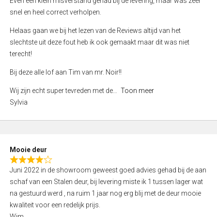
Even een klein misverstand gehad bij de levering, maar was zeer
5
a
snel en heel correct verholpen.
t
e
Helaas gaan we bij het lezen van de Reviews altijd van het
d
slechtste uit deze fout heb ik ook gemaakt maar dit was niet
4
terecht!
,
Bij deze alle lof aan Tim van mr. Noir!!
0
o
Wij zijn echt super tevreden met de
Toon meer
u
Sylvia
t
o
f
5
Mooie deur
R
Juni 2022 in de showroom geweest goed advies gehad bij de aan
a
schaf van een Stalen deur, bij levering miste ik 1 tussen lager wat
t
na gestuurd werd , na ruim 1 jaar nog erg blij met de deur mooie
e
kwaliteit voor een redelijk prijs.
d
Wim