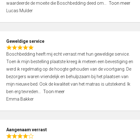
waardeerde de moeite die Boschbedding deed om
Toon meer
,
Lucas Mulder
0
o
u
t
Geweldige service
o
R
f
Boschbedding heeft mij echt verrast met hun geweldige service.
a
5
Toen ik mijn bestelling plaatste kreeg ik meteen een bevestiging en
t
werd ik regelmatig op de hoogte gehouden van de voortgang. De
e
bezorgers waren vriendelijk en behulpzaam bij het plaatsen van
d
mijn nieuwe bed. Ook de kwaliteit van het matras is uitstekend. Ik
5
ben erg tevreden
Toon meer
,
Emma Bakker
0
o
u
t
Aangenaam verrast
o
R