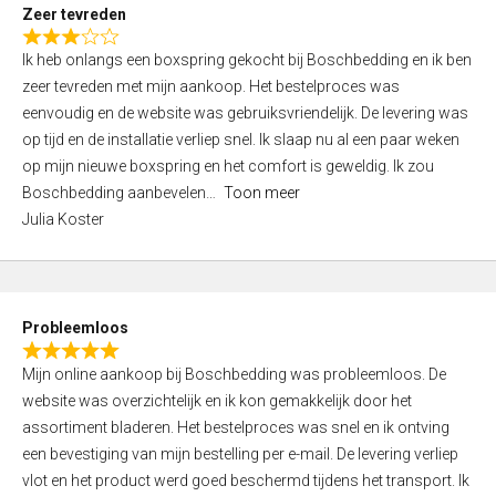
t
Zeer tevreden
o
R
f
Ik heb onlangs een boxspring gekocht bij Boschbedding en ik ben
a
5
zeer tevreden met mijn aankoop. Het bestelproces was
t
eenvoudig en de website was gebruiksvriendelijk. De levering was
e
op tijd en de installatie verliep snel. Ik slaap nu al een paar weken
d
op mijn nieuwe boxspring en het comfort is geweldig. Ik zou
3
Boschbedding aanbevelen
Toon meer
,
Julia Koster
0
o
u
t
Probleemloos
o
R
f
Mijn online aankoop bij Boschbedding was probleemloos. De
a
5
website was overzichtelijk en ik kon gemakkelijk door het
t
assortiment bladeren. Het bestelproces was snel en ik ontving
e
een bevestiging van mijn bestelling per e-mail. De levering verliep
d
vlot en het product werd goed beschermd tijdens het transport. Ik
5