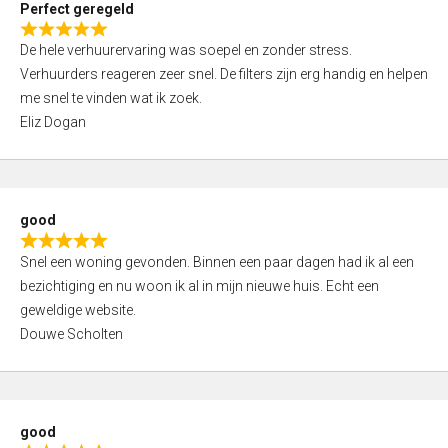
Perfect geregeld
o
R
u
De hele verhuurervaring was soepel en zonder stress.
a
t
Verhuurders reageren zeer snel. De filters zijn erg handig en helpen
t
o
me snel te vinden wat ik zoek.
e
f
Eliz Dogan
d
5
5
,
0
good
o
R
u
Snel een woning gevonden. Binnen een paar dagen had ik al een
a
t
bezichtiging en nu woon ik al in mijn nieuwe huis. Echt een
t
o
geweldige website.
e
f
Douwe Scholten
d
5
5
,
0
good
o