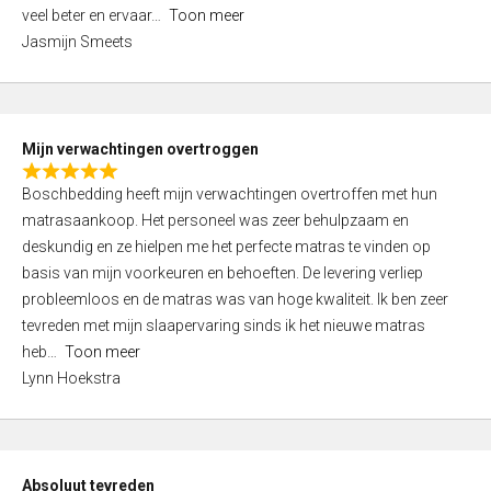
5
o
veel beter en ervaar
Toon meer
,
f
Jasmijn Smeets
0
5
o
u
t
Mijn verwachtingen overtroggen
o
R
f
Boschbedding heeft mijn verwachtingen overtroffen met hun
a
5
matrasaankoop. Het personeel was zeer behulpzaam en
t
deskundig en ze hielpen me het perfecte matras te vinden op
e
basis van mijn voorkeuren en behoeften. De levering verliep
d
probleemloos en de matras was van hoge kwaliteit. Ik ben zeer
5
tevreden met mijn slaapervaring sinds ik het nieuwe matras
,
heb
Toon meer
0
Lynn Hoekstra
o
u
t
o
Absoluut tevreden