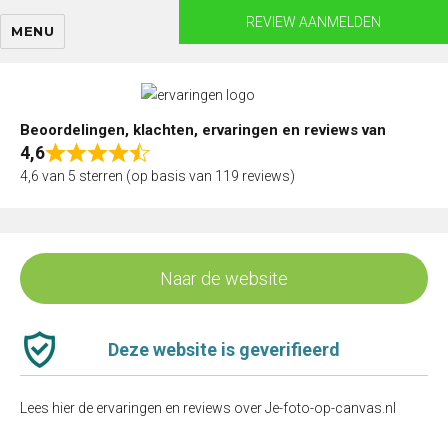
Skip
REVIEW AANMELDEN
MENU
to
content
Beoordelingen, klachten, ervaringen en reviews van
4,6
Rated
4,6 van 5 sterren (op basis van 119 reviews)
4,6
out
of
5
Naar de website
Deze website is geverifieerd
Lees hier de ervaringen en reviews over Je-foto-op-canvas.nl