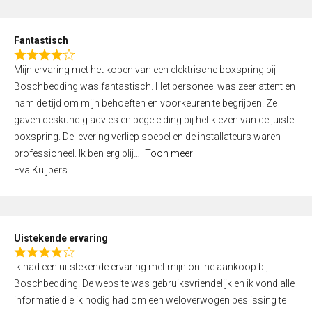
e
d
Fantastisch
5
R
,
Mijn ervaring met het kopen van een elektrische boxspring bij
a
0
Boschbedding was fantastisch. Het personeel was zeer attent en
t
o
nam de tijd om mijn behoeften en voorkeuren te begrijpen. Ze
e
u
gaven deskundig advies en begeleiding bij het kiezen van de juiste
d
t
boxspring. De levering verliep soepel en de installateurs waren
4
o
professioneel. Ik ben erg blij
Toon meer
,
f
Eva Kuijpers
0
5
o
u
t
Uistekende ervaring
o
R
f
Ik had een uitstekende ervaring met mijn online aankoop bij
a
5
Boschbedding. De website was gebruiksvriendelijk en ik vond alle
t
informatie die ik nodig had om een weloverwogen beslissing te
e