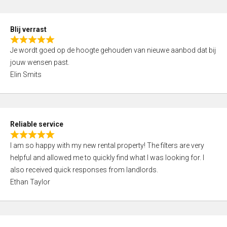
o
d
f
5
5
Blij verrast
,
R
0
Je wordt goed op de hoogte gehouden van nieuwe aanbod dat bij
a
o
jouw wensen past.
t
u
Elin Smits
e
t
d
o
5
f
,
5
Reliable service
0
R
o
I am so happy with my new rental property! The filters are very
a
u
helpful and allowed me to quickly find what I was looking for. I
t
t
also received quick responses from landlords.
e
o
Ethan Taylor
d
f
5
5
,
0