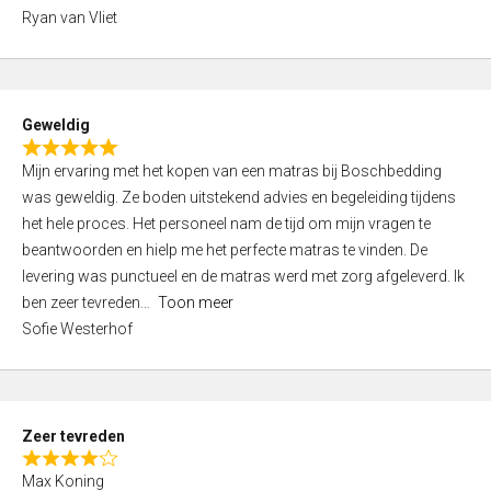
,
Ryan van Vliet
0
o
u
t
Geweldig
o
R
f
Mijn ervaring met het kopen van een matras bij Boschbedding
a
5
was geweldig. Ze boden uitstekend advies en begeleiding tijdens
t
het hele proces. Het personeel nam de tijd om mijn vragen te
e
beantwoorden en hielp me het perfecte matras te vinden. De
d
levering was punctueel en de matras werd met zorg afgeleverd. Ik
5
ben zeer tevreden
Toon meer
,
Sofie Westerhof
0
o
u
t
Zeer tevreden
o
R
f
Max Koning