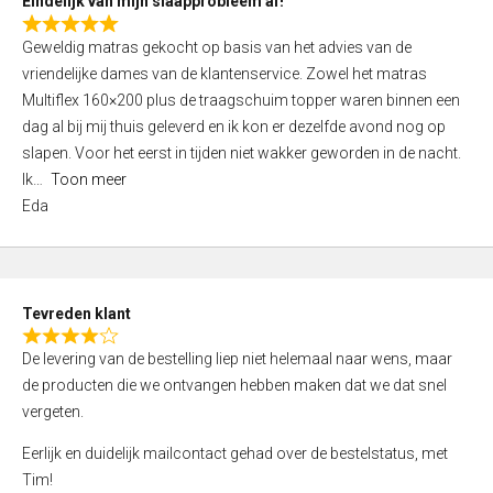
Eindelijk van mijn slaapprobleem af!
R
Geweldig matras gekocht op basis van het advies van de
a
vriendelijke dames van de klantenservice. Zowel het matras
t
Multiflex 160×200 plus de traagschuim topper waren binnen een
e
dag al bij mij thuis geleverd en ik kon er dezelfde avond nog op
d
slapen. Voor het eerst in tijden niet wakker geworden in de nacht.
5
Ik
Toon meer
,
Eda
0
o
u
t
Tevreden klant
o
R
f
De levering van de bestelling liep niet helemaal naar wens, maar
a
5
de producten die we ontvangen hebben maken dat we dat snel
t
vergeten.
e
d
Eerlijk en duidelijk mailcontact gehad over de bestelstatus, met
4
Tim!