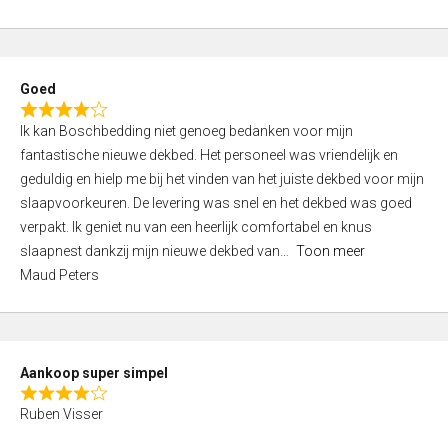
a
5
t
e
d
Goed
4
R
,
Ik kan Boschbedding niet genoeg bedanken voor mijn
a
0
fantastische nieuwe dekbed. Het personeel was vriendelijk en
t
o
geduldig en hielp me bij het vinden van het juiste dekbed voor mijn
e
u
slaapvoorkeuren. De levering was snel en het dekbed was goed
d
t
verpakt. Ik geniet nu van een heerlijk comfortabel en knus
4
o
slaapnest dankzij mijn nieuwe dekbed van
Toon meer
,
f
Maud Peters
0
5
o
u
t
Aankoop super simpel
o
R
f
Ruben Visser
a
5