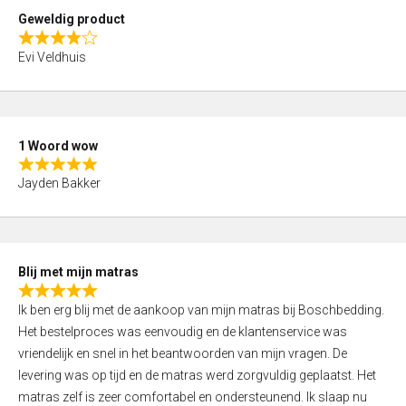
t
Geweldig product
o
R
f
Evi Veldhuis
a
5
t
e
d
1 Woord wow
4
R
,
Jayden Bakker
a
0
t
o
e
u
d
t
Blij met mijn matras
5
o
R
,
f
Ik ben erg blij met de aankoop van mijn matras bij Boschbedding.
a
0
5
Het bestelproces was eenvoudig en de klantenservice was
t
o
vriendelijk en snel in het beantwoorden van mijn vragen. De
e
u
levering was op tijd en de matras werd zorgvuldig geplaatst. Het
d
t
matras zelf is zeer comfortabel en ondersteunend. Ik slaap nu