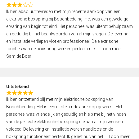
f
R
5
Ik ben absoluut tevreden met mijn recente aankoop van een
a
elektrische boxspring bij Boschbedding. Het was een geweldige
t
ervaring van begin tot eind. Het personeel was uiterst behulpzaam
e
en geduldig bij het beantwoorden van al mijn vragen. De levering
d
en installatie verliepen vlot en professioneel. De elektrische
3
functies van de boxspring werken perfect en ik
Toon meer
,
Sam de Boer
0
o
u
t
Uitstekend
o
R
f
Ik ben ontzettend blij met mijn elektrische boxspring van
a
5
Boschbedding. Het is een uitstekende aankoop geweest. Het
t
personeel was vriendelijk en geduldig en hielp me bij het vinden
e
van de perfecte elektrische boxspring die aan al mijn wensen
d
voldeed. De levering en installatie waren naadloos en de
5
boxspring functioneert perfect. Ik geniet nu van het
Toon meer