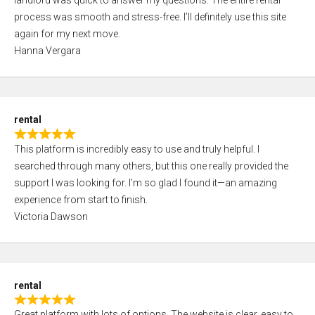
landlord was quick to answer my questions. The entire rental
e
o
process was smooth and stress-free. I’ll definitely use this site
d
f
again for my next move.
5
5
Hanna Vergara
,
0
o
u
rental
t
R
o
This platform is incredibly easy to use and truly helpful. I
a
f
searched through many others, but this one really provided the
t
5
support I was looking for. I’m so glad I found it—an amazing
e
experience from start to finish.
d
Victoria Dawson
5
,
0
o
rental
u
R
t
Great platform with lots of options. The website is clear, easy to