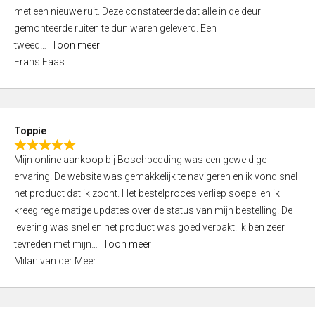
,
met een nieuwe ruit. Deze constateerde dat alle in de deur
0
gemonteerde ruiten te dun waren geleverd. Een
o
tweed
Toon meer
u
Frans Faas
t
o
f
5
Toppie
R
Mijn online aankoop bij Boschbedding was een geweldige
a
ervaring. De website was gemakkelijk te navigeren en ik vond snel
t
het product dat ik zocht. Het bestelproces verliep soepel en ik
e
kreeg regelmatige updates over de status van mijn bestelling. De
d
levering was snel en het product was goed verpakt. Ik ben zeer
5
tevreden met mijn
Toon meer
,
Milan van der Meer
0
o
u