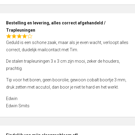
,
0
o
Bestelling en levering, alles correct afgehandeld /
u
Trapleuningen
t
R
o
Geduld is een schone zaak, maar als je even wacht, verloopt alles
a
f
correct, duidelijk mailcontact met Tim.
t
5
e
De stalen trapleuningen 3 x 3 cm zijn mooi, zeker de houders,
d
prachtig.
4
Tip voor het boren, geen boorolie, gewoon cobalt boortje 3 mm,
,
druk zetten met accutol, dan boor je niet te hard en het werkt.
0
o
Edwin
u
Edwin Smits
t
o
f
5