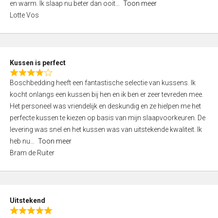
o
en warm. Ik slaap nu beter dan ooit
Toon meer
,
f
Lotte Vos
0
5
o
u
t
Kussen is perfect
o
R
f
Boschbedding heeft een fantastische selectie van kussens. Ik
a
5
kocht onlangs een kussen bij hen en ik ben er zeer tevreden mee.
t
Het personeel was vriendelijk en deskundig en ze hielpen me het
e
perfecte kussen te kiezen op basis van mijn slaapvoorkeuren. De
d
levering was snel en het kussen was van uitstekende kwaliteit. Ik
4
heb nu
Toon meer
,
Bram de Ruiter
0
o
u
t
Uitstekend
o
R
f