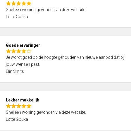
o
R
u
Snel een woning gevonden via deze website.
a
t
Lotte Gouka
t
o
e
f
d
5
5
Goede ervaringen
,
R
0
Je wordt goed op de hoogte gehouden van nieuwe aanbod dat bij
a
o
jouw wensen past.
t
u
Elin Smits
e
t
d
o
4
f
,
5
Lekker makkelijk
0
R
o
Snel een woning gevonden via deze website.
a
u
Lotte Gouka
t
t
e