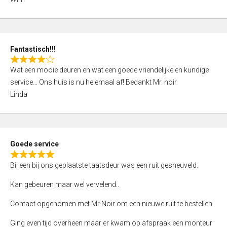
4
,
0
o
Fantastisch!!!
u
R
t
Wat een mooie deuren en wat een goede vriendelijke en kundige
a
o
service… Ons huis is nu helemaal af! Bedankt Mr. noir
t
f
Linda
e
5
d
4
,
Goede service
0
R
o
Bij een bij ons geplaatste taatsdeur was een ruit gesneuveld.
a
u
t
Kan gebeuren maar wel vervelend..
t
e
o
Contact opgenomen met Mr Noir om een nieuwe ruit te bestellen.
d
f
5
Ging even tijd overheen maar er kwam op afspraak een monteur
5