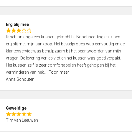
o
u
t
Erg blij mee
o
R
f
Ik heb onlangs een kussen gekocht bij Boschbedding en ik ben
a
5
erg blij met mijn aankoop. Het bestelproces was eenvoudig en de
t
klantenservice was behulpzaam bij het beantwoorden van mijn
e
vragen. De levering verliep vlot en het kussen was goed verpakt.
d
Het kussen zelf is zeer comfortabel en heeft geholpen bij het
3
verminderen van nek
Toon meer
,
Anna Schouten
0
o
u
t
Geweldige
o
R
f
Tim van Leeuwen
a
5
t