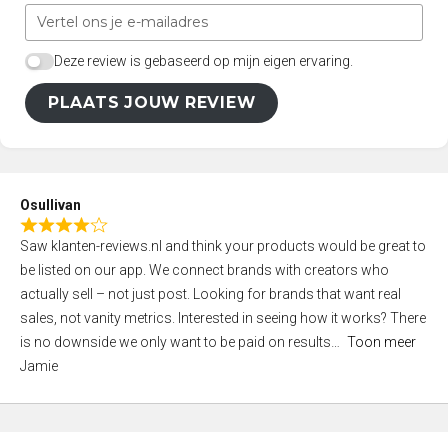
Deze review is gebaseerd op mijn eigen ervaring.
PLAATS JOUW REVIEW
Osullivan
R
Saw klanten-reviews.nl and think your products would be great to
a
be listed on our app. We connect brands with creators who
t
actually sell – not just post. Looking for brands that want real
e
sales, not vanity metrics. Interested in seeing how it works? There
d
is no downside we only want to be paid on results
Toon meer
4
Jamie
,
0
o