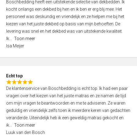
Boschbedding heeft een uitstekende selectie van dekbedden. Ik
a
5
kocht onlangs een dekbed bij hen en ik ben er erg blij mee. Het
t
personeel was deskundig en vriendelijk en ze hielpen me bij het
e
kiezen van het juiste dekbed op basis van mijn behoeften. De
d
levering was snel en het dekbed was van uitstekende kwaliteit.
5
Ik
Toon meer
,
Isa Meijer
0
o
u
t
Echt top
o
R
f
De klantenservice van Boschbedding is echt top. Ik had een paar
a
5
vragen over het kiezen van het juiste matras en ze namen de tijd
t
om mijn vragen te beantwoorden en me te adviseren. Ze waren
e
geduldig en vriendelijk zelfs toen ik meerdere keren van gedachten
d
veranderde. Uiteindelijk heb ik een geweldig matras gekocht en
5
ik
Toon meer
,
Luuk van den Bosch
0