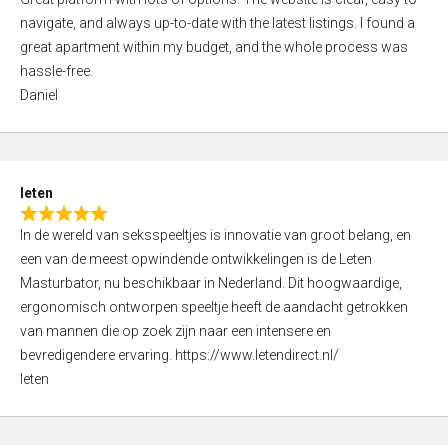
a
o
navigate, and always up-to-date with the latest listings. I found a
t
f
great apartment within my budget, and the whole process was
e
5
hassle-free.
d
Daniel
5
,
0
o
leten
u
R
t
In de wereld van seksspeeltjes is innovatie van groot belang, en
a
o
een van de meest opwindende ontwikkelingen is de Leten
t
f
Masturbator, nu beschikbaar in Nederland. Dit hoogwaardige,
e
5
ergonomisch ontworpen speeltje heeft de aandacht getrokken
d
van mannen die op zoek zijn naar een intensere en
5
bevredigendere ervaring. https://www.letendirect.nl/
,
leten
0
o
u