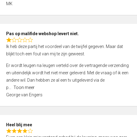
,
MK
0
o
u
t
Pas op malifide webshop levert niet.
o
R
Ik heb deze partij het voordeel van de twijfel gegeven. Maar dat
f
a
blijkt toch een fout van mij te zijn geweest.
5
t
e
Er wordt leugen na leugen verteld over de vertragende verzending
d
en uiteindelijk wordt het niet meer geleverd. Met de vraag of ik een
1
andere wil. Dan hebben ze al een tv uitgeleverd via de
,
p
Toon meer
0
George van Engers
o
u
t
o
Heel blij mee
f
R