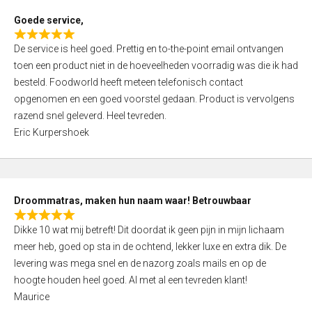
t
Goede service,
o
R
f
De service is heel goed. Prettig en to-the-point email ontvangen
a
5
toen een product niet in de hoeveelheden voorradig was die ik had
t
besteld. Foodworld heeft meteen telefonisch contact
e
opgenomen en een goed voorstel gedaan. Product is vervolgens
d
razend snel geleverd. Heel tevreden.
5
Eric Kurpershoek
,
0
o
u
Droommatras, maken hun naam waar! Betrouwbaar
t
R
o
Dikke 10 wat mij betreft! Dit doordat ik geen pijn in mijn lichaam
a
f
meer heb, goed op sta in de ochtend, lekker luxe en extra dik. De
t
5
levering was mega snel en de nazorg zoals mails en op de
e
hoogte houden heel goed. Al met al een tevreden klant!
d
Maurice
5