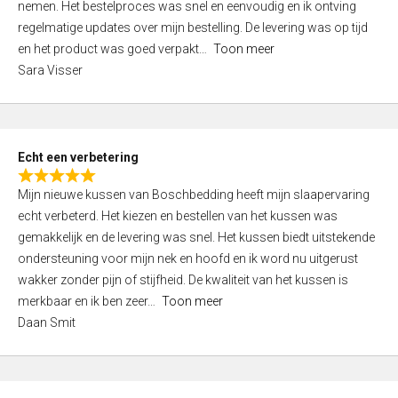
nemen. Het bestelproces was snel en eenvoudig en ik ontving
d
regelmatige updates over mijn bestelling. De levering was op tijd
4
en het product was goed verpakt
Toon meer
,
Sara Visser
0
o
u
t
Echt een verbetering
o
R
f
Mijn nieuwe kussen van Boschbedding heeft mijn slaapervaring
a
5
echt verbeterd. Het kiezen en bestellen van het kussen was
t
gemakkelijk en de levering was snel. Het kussen biedt uitstekende
e
ondersteuning voor mijn nek en hoofd en ik word nu uitgerust
d
wakker zonder pijn of stijfheid. De kwaliteit van het kussen is
5
merkbaar en ik ben zeer
Toon meer
,
Daan Smit
0
o
u