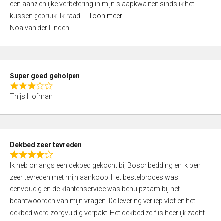
een aanzienlijke verbetering in mijn slaapkwaliteit sinds ik het
4
kussen gebruik. Ik raad
Toon meer
,
Noa van der Linden
0
o
u
t
Super goed geholpen
o
R
f
Thijs Hofman
a
5
t
e
d
Dekbed zeer tevreden
3
R
,
Ik heb onlangs een dekbed gekocht bij Boschbedding en ik ben
a
0
zeer tevreden met mijn aankoop. Het bestelproces was
t
o
eenvoudig en de klantenservice was behulpzaam bij het
e
u
beantwoorden van mijn vragen. De levering verliep vlot en het
d
t
dekbed werd zorgvuldig verpakt. Het dekbed zelf is heerlijk zacht
4