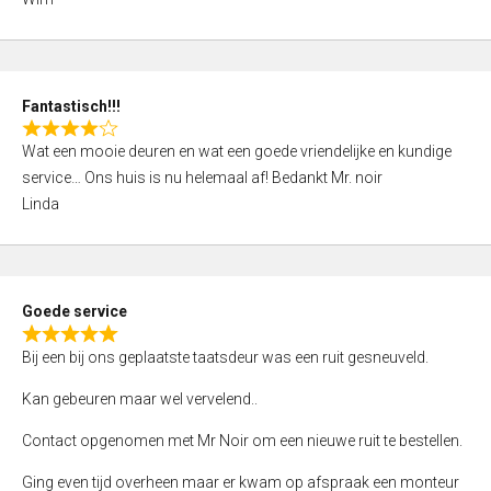
4
,
0
o
Fantastisch!!!
u
R
t
Wat een mooie deuren en wat een goede vriendelijke en kundige
a
o
service… Ons huis is nu helemaal af! Bedankt Mr. noir
t
f
Linda
e
5
d
4
,
Goede service
0
R
o
Bij een bij ons geplaatste taatsdeur was een ruit gesneuveld.
a
u
t
Kan gebeuren maar wel vervelend..
t
e
o
Contact opgenomen met Mr Noir om een nieuwe ruit te bestellen.
d
f
5
Ging even tijd overheen maar er kwam op afspraak een monteur
5