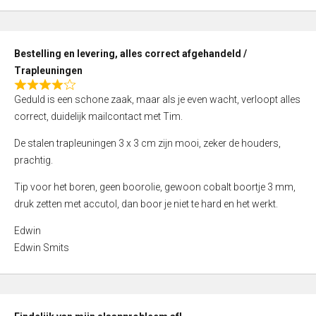
,
0
o
Bestelling en levering, alles correct afgehandeld /
u
Trapleuningen
t
R
o
Geduld is een schone zaak, maar als je even wacht, verloopt alles
a
f
correct, duidelijk mailcontact met Tim.
t
5
e
De stalen trapleuningen 3 x 3 cm zijn mooi, zeker de houders,
d
prachtig.
4
Tip voor het boren, geen boorolie, gewoon cobalt boortje 3 mm,
,
druk zetten met accutol, dan boor je niet te hard en het werkt.
0
o
Edwin
u
Edwin Smits
t
o
f
5