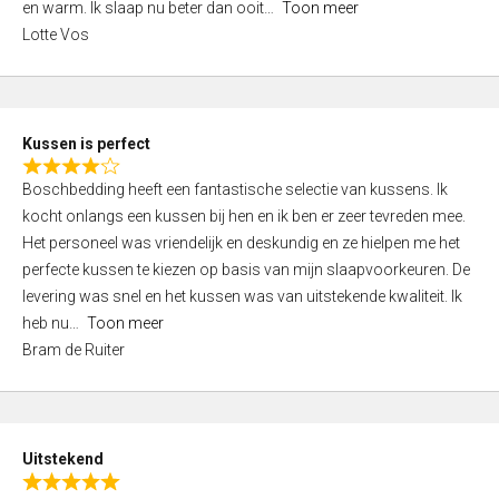
o
en warm. Ik slaap nu beter dan ooit
Toon meer
,
f
Lotte Vos
0
5
o
u
t
Kussen is perfect
o
R
f
Boschbedding heeft een fantastische selectie van kussens. Ik
a
5
kocht onlangs een kussen bij hen en ik ben er zeer tevreden mee.
t
Het personeel was vriendelijk en deskundig en ze hielpen me het
e
perfecte kussen te kiezen op basis van mijn slaapvoorkeuren. De
d
levering was snel en het kussen was van uitstekende kwaliteit. Ik
4
heb nu
Toon meer
,
Bram de Ruiter
0
o
u
t
Uitstekend
o
R
f