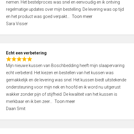
nemen. Het bestelproces was snel en eenvoudig en ik ontving
d
regelmatige updates over mijn bestelling. De levering was op tijd
4
en het product was goed verpakt
Toon meer
,
Sara Visser
0
o
u
t
Echt een verbetering
o
R
f
Mijn nieuwe kussen van Boschbedding heeft mijn slaapervaring
a
5
echt verbeterd. Het kiezen en bestellen van het kussen was
t
gemakkelijk en de levering was snel. Het kussen biedt uitstekende
e
ondersteuning voor mijn nek en hoofd en ik word nu uitgerust
d
wakker zonder pijn of stijfheid. De kwaliteit van het kussen is
5
merkbaar en ik ben zeer
Toon meer
,
Daan Smit
0
o
u