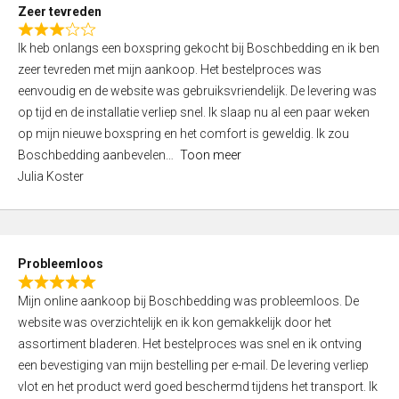
t
Zeer tevreden
o
R
f
Ik heb onlangs een boxspring gekocht bij Boschbedding en ik ben
a
5
zeer tevreden met mijn aankoop. Het bestelproces was
t
eenvoudig en de website was gebruiksvriendelijk. De levering was
e
op tijd en de installatie verliep snel. Ik slaap nu al een paar weken
d
op mijn nieuwe boxspring en het comfort is geweldig. Ik zou
3
Boschbedding aanbevelen
Toon meer
,
Julia Koster
0
o
u
t
Probleemloos
o
R
f
Mijn online aankoop bij Boschbedding was probleemloos. De
a
5
website was overzichtelijk en ik kon gemakkelijk door het
t
assortiment bladeren. Het bestelproces was snel en ik ontving
e
een bevestiging van mijn bestelling per e-mail. De levering verliep
d
vlot en het product werd goed beschermd tijdens het transport. Ik
5