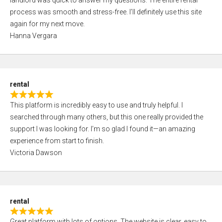
landlord was quick to answer my questions. The entire rental
e
o
process was smooth and stress-free. I’ll definitely use this site
d
f
again for my next move.
5
5
Hanna Vergara
,
0
o
u
rental
t
R
o
This platform is incredibly easy to use and truly helpful. I
a
f
searched through many others, but this one really provided the
t
5
support I was looking for. I’m so glad I found it—an amazing
e
experience from start to finish.
d
Victoria Dawson
5
,
0
o
rental
u
R
t
Great platform with lots of options. The website is clear, easy to