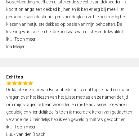
Boschbedding heeft een uitstekende selectie van dekbedden. Ik
a
5
kocht onlangs een dekbed bij hen en ik ben er erg blij mee. Het
t
personeel was deskundig en vriendelijk en ze hielpen me bij het
e
kiezen van het juiste dekbed op basis van mijn behoeften. De
d
levering was snel en het dekbed was van uitstekende kwaliteit.
5
Ik
Toon meer
,
Isa Meijer
0
o
u
t
Echt top
o
R
f
De klantenservice van Boschbedding is echt top. Ik had een paar
a
5
vragen over het kiezen van het juiste matras en ze namen de tijd
t
om mijn vragen te beantwoorden en me te adviseren. Ze waren
e
geduldig en vriendelijk zelfs toen ik meerdere keren van gedachten
d
veranderde. Uiteindelijk heb ik een geweldig matras gekocht en
5
ik
Toon meer
,
Luuk van den Bosch
0