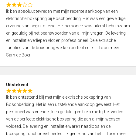
f
R
5
Ik ben absoluut tevreden met mijn recente aankoop van een
a
elektrische boxspring bij Boschbedding. Het was een geweldige
t
ervaring van begin tot eind. Het personeel was uiterst behulpzaam
e
en geduldig bij het beantwoorden van al mijn vragen. De levering
d
en installatie verliepen vlot en professioneel. De elektrische
3
functies van de boxspring werken perfect en ik
Toon meer
,
Sam de Boer
0
o
u
t
Uitstekend
o
R
f
Ik ben ontzettend blij met mijn elektrische boxspring van
a
5
Boschbedding. Het is een uitstekende aankoop geweest. Het
t
personeel was vriendelijk en geduldig en hielp me bij het vinden
e
van de perfecte elektrische boxspring die aan al mijn wensen
d
voldeed. De levering en installatie waren naadloos en de
5
boxspring functioneert perfect. Ik geniet nu van het
Toon meer