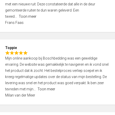
,
met een nieuwe ruit. Deze constateerde dat alle in de deur
0
gemonteerde ruiten te dun waren geleverd. Een
o
tweed
Toon meer
u
Frans Faas
t
o
f
5
Toppie
R
Mijn online aankoop bij Boschbedding was een geweldige
a
ervaring. De website was gemakkelijk te navigeren en ik vond snel
t
het product dat ik zocht. Het bestelproces verliep soepel en ik
e
kreeg regelmatige updates over de status van mijn bestelling. De
d
levering was snel en het product was goed verpakt. Ik ben zeer
5
tevreden met mijn
Toon meer
,
Milan van der Meer
0
o
u