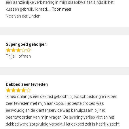
een aanzienlijke verbetering in mijn slaapkwaliteit sinds ik het
4
kussen gebruik. Ik raad
Toon meer
,
Noa van der Linden
0
o
u
t
Super goed geholpen
o
R
f
Thijs Hofman
a
5
t
e
d
Dekbed zeer tevreden
3
R
,
Ik heb onlangs een dekbed gekocht bij Boschbedding en ik ben
a
0
zeer tevreden met mijn aankoop. Het bestelproces was
t
o
eenvoudig en de klantenservice was behulpzaam bij het
e
u
beantwoorden van mijn vragen. De levering verliep vlot en het
d
t
dekbed werd zorgvuldig verpakt. Het dekbed zelf is heerlijk zacht
4