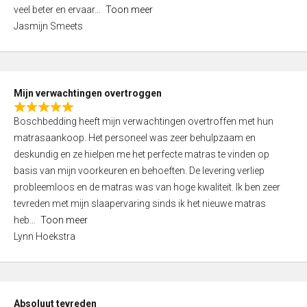
5
o
veel beter en ervaar
Toon meer
,
f
Jasmijn Smeets
0
5
o
u
t
Mijn verwachtingen overtroggen
o
R
f
Boschbedding heeft mijn verwachtingen overtroffen met hun
a
5
matrasaankoop. Het personeel was zeer behulpzaam en
t
deskundig en ze hielpen me het perfecte matras te vinden op
e
basis van mijn voorkeuren en behoeften. De levering verliep
d
probleemloos en de matras was van hoge kwaliteit. Ik ben zeer
5
tevreden met mijn slaapervaring sinds ik het nieuwe matras
,
heb
Toon meer
0
Lynn Hoekstra
o
u
t
o
Absoluut tevreden