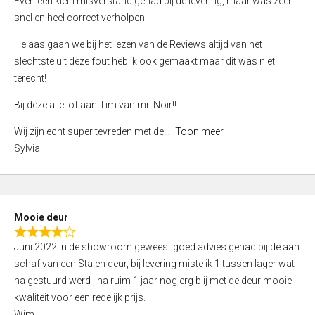
Even een klein misverstand gehad bij de levering, maar was zeer
5
a
snel en heel correct verholpen.
t
e
Helaas gaan we bij het lezen van de Reviews altijd van het
d
slechtste uit deze fout heb ik ook gemaakt maar dit was niet
4
terecht!
,
Bij deze alle lof aan Tim van mr. Noir!!
0
o
Wij zijn echt super tevreden met de
Toon meer
u
Sylvia
t
o
f
5
Mooie deur
R
Juni 2022 in de showroom geweest goed advies gehad bij de aan
a
schaf van een Stalen deur, bij levering miste ik 1 tussen lager wat
t
na gestuurd werd , na ruim 1 jaar nog erg blij met de deur mooie
e
kwaliteit voor een redelijk prijs.
d
Wim