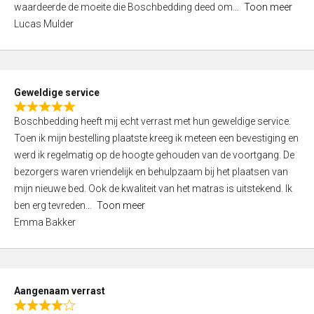
waardeerde de moeite die Boschbedding deed om
Toon meer
,
Lucas Mulder
0
o
u
t
Geweldige service
o
R
f
Boschbedding heeft mij echt verrast met hun geweldige service.
a
5
Toen ik mijn bestelling plaatste kreeg ik meteen een bevestiging en
t
werd ik regelmatig op de hoogte gehouden van de voortgang. De
e
bezorgers waren vriendelijk en behulpzaam bij het plaatsen van
d
mijn nieuwe bed. Ook de kwaliteit van het matras is uitstekend. Ik
5
ben erg tevreden
Toon meer
,
Emma Bakker
0
o
u
t
Aangenaam verrast
o
R