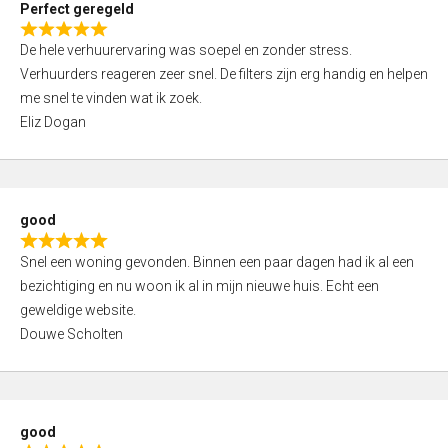
Perfect geregeld
o
R
u
De hele verhuurervaring was soepel en zonder stress.
a
t
Verhuurders reageren zeer snel. De filters zijn erg handig en helpen
t
o
me snel te vinden wat ik zoek.
e
f
Eliz Dogan
d
5
5
,
0
good
o
R
u
Snel een woning gevonden. Binnen een paar dagen had ik al een
a
t
bezichtiging en nu woon ik al in mijn nieuwe huis. Echt een
t
o
geweldige website.
e
f
Douwe Scholten
d
5
5
,
0
good
o