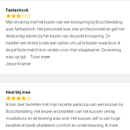
u
d
t
Fantastisch
4
o
R
,
f
Mijn ervaring met het kopen van een boxspring bij Boschbedding
a
0
5
was fantastisch. Het personeel was zeer professioneel en gaf me
t
o
deskundig advies bij het kiezen van de juiste boxspring. Ze
e
u
hadden een breed scala aan opties om uit te kiezen waardoor ik
d
t
de perfecte match kon vinden voor mijn slaapkamer. De levering
3
o
was op tijd
Toon meer
,
f
Jesse Kramer
0
5
o
u
t
Heel blij mee
o
R
f
Ik ben zeer tevreden met mijn recente aankoop van een kussen bij
a
5
Boschbedding. Het kiezen en bestellen van het kussen verliep
t
moeiteloos en de levering was snel. Het kussen zelf is van hoge
e
kwaliteit en biedt uitstekend comfort en ondersteuning. Ik merk
d