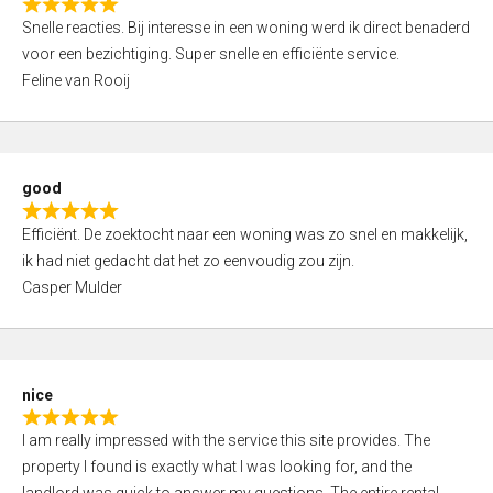
R
u
Snelle reacties. Bij interesse in een woning werd ik direct benaderd
a
t
voor een bezichtiging. Super snelle en efficiënte service.
t
o
Feline van Rooij
e
f
d
5
5
,
good
0
R
o
Efficiënt. De zoektocht naar een woning was zo snel en makkelijk,
a
u
ik had niet gedacht dat het zo eenvoudig zou zijn.
t
t
Casper Mulder
e
o
d
f
5
5
,
nice
0
R
o
I am really impressed with the service this site provides. The
a
u
property I found is exactly what I was looking for, and the
t
t