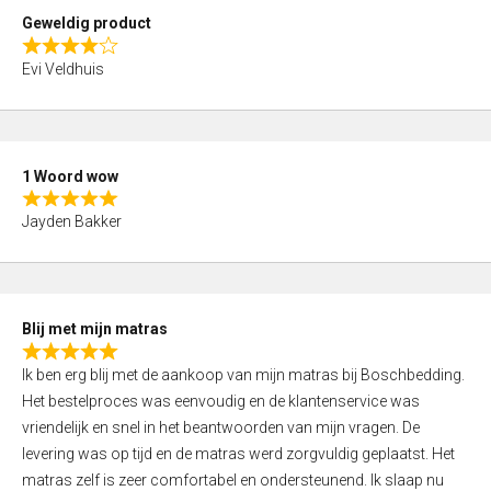
t
Geweldig product
o
R
f
Evi Veldhuis
a
5
t
e
d
1 Woord wow
4
R
,
Jayden Bakker
a
0
t
o
e
u
d
t
Blij met mijn matras
5
o
R
,
f
Ik ben erg blij met de aankoop van mijn matras bij Boschbedding.
a
0
5
Het bestelproces was eenvoudig en de klantenservice was
t
o
vriendelijk en snel in het beantwoorden van mijn vragen. De
e
u
levering was op tijd en de matras werd zorgvuldig geplaatst. Het
d
t
matras zelf is zeer comfortabel en ondersteunend. Ik slaap nu