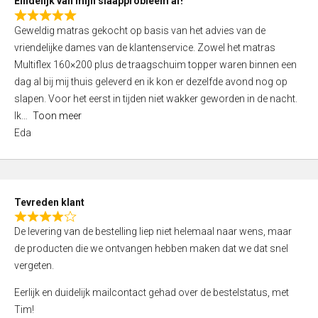
Eindelijk van mijn slaapprobleem af!
R
Geweldig matras gekocht op basis van het advies van de
a
vriendelijke dames van de klantenservice. Zowel het matras
t
Multiflex 160×200 plus de traagschuim topper waren binnen een
e
dag al bij mij thuis geleverd en ik kon er dezelfde avond nog op
d
slapen. Voor het eerst in tijden niet wakker geworden in de nacht.
5
Ik
Toon meer
,
Eda
0
o
u
t
Tevreden klant
o
R
f
De levering van de bestelling liep niet helemaal naar wens, maar
a
5
de producten die we ontvangen hebben maken dat we dat snel
t
vergeten.
e
d
Eerlijk en duidelijk mailcontact gehad over de bestelstatus, met
4
Tim!