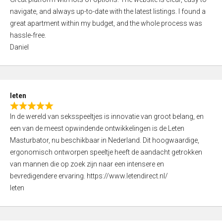
a
o
navigate, and always up-to-date with the latest listings. I found a
t
f
great apartment within my budget, and the whole process was
e
5
hassle-free.
d
Daniel
5
,
0
o
leten
u
R
t
In de wereld van seksspeeltjes is innovatie van groot belang, en
a
o
een van de meest opwindende ontwikkelingen is de Leten
t
f
Masturbator, nu beschikbaar in Nederland. Dit hoogwaardige,
e
5
ergonomisch ontworpen speeltje heeft de aandacht getrokken
d
van mannen die op zoek zijn naar een intensere en
5
bevredigendere ervaring. https://www.letendirect.nl/
,
leten
0
o
u