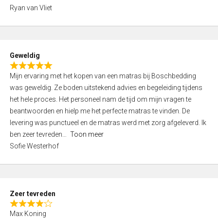
,
Ryan van Vliet
0
o
u
t
Geweldig
o
R
f
Mijn ervaring met het kopen van een matras bij Boschbedding
a
5
was geweldig. Ze boden uitstekend advies en begeleiding tijdens
t
het hele proces. Het personeel nam de tijd om mijn vragen te
e
beantwoorden en hielp me het perfecte matras te vinden. De
d
levering was punctueel en de matras werd met zorg afgeleverd. Ik
5
ben zeer tevreden
Toon meer
,
Sofie Westerhof
0
o
u
t
Zeer tevreden
o
R
f
Max Koning