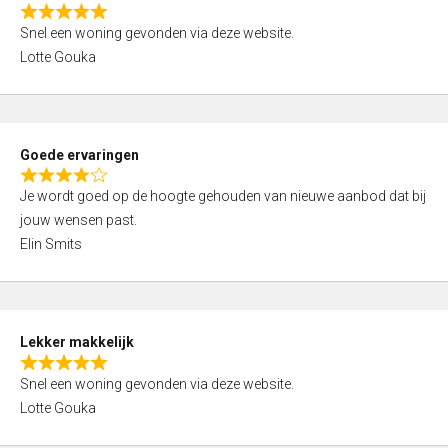
o
R
u
Snel een woning gevonden via deze website.
a
t
Lotte Gouka
t
o
e
f
d
5
5
Goede ervaringen
,
R
0
Je wordt goed op de hoogte gehouden van nieuwe aanbod dat bij
a
o
jouw wensen past.
t
u
Elin Smits
e
t
d
o
4
f
,
5
Lekker makkelijk
0
R
o
Snel een woning gevonden via deze website.
a
u
Lotte Gouka
t
t
e