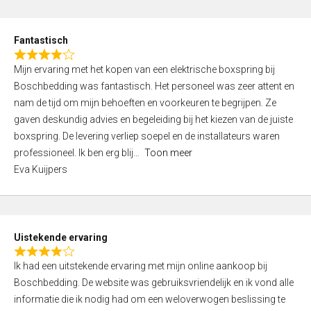
e
d
Fantastisch
5
R
,
Mijn ervaring met het kopen van een elektrische boxspring bij
a
0
Boschbedding was fantastisch. Het personeel was zeer attent en
t
o
nam de tijd om mijn behoeften en voorkeuren te begrijpen. Ze
e
u
gaven deskundig advies en begeleiding bij het kiezen van de juiste
d
t
boxspring. De levering verliep soepel en de installateurs waren
4
o
professioneel. Ik ben erg blij
Toon meer
,
f
Eva Kuijpers
0
5
o
u
t
Uistekende ervaring
o
R
f
Ik had een uitstekende ervaring met mijn online aankoop bij
a
5
Boschbedding. De website was gebruiksvriendelijk en ik vond alle
t
informatie die ik nodig had om een weloverwogen beslissing te
e