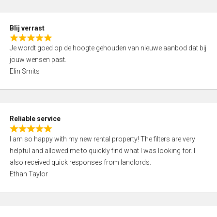
o
d
f
5
5
Blij verrast
,
R
0
Je wordt goed op de hoogte gehouden van nieuwe aanbod dat bij
a
o
jouw wensen past.
t
u
Elin Smits
e
t
d
o
5
f
,
5
Reliable service
0
R
o
I am so happy with my new rental property! The filters are very
a
u
helpful and allowed me to quickly find what I was looking for. I
t
t
also received quick responses from landlords.
e
o
Ethan Taylor
d
f
5
5
,
0