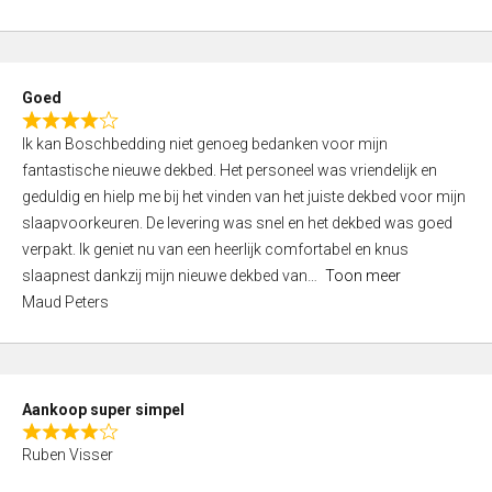
a
5
t
e
d
Goed
4
R
,
Ik kan Boschbedding niet genoeg bedanken voor mijn
a
0
fantastische nieuwe dekbed. Het personeel was vriendelijk en
t
o
geduldig en hielp me bij het vinden van het juiste dekbed voor mijn
e
u
slaapvoorkeuren. De levering was snel en het dekbed was goed
d
t
verpakt. Ik geniet nu van een heerlijk comfortabel en knus
4
o
slaapnest dankzij mijn nieuwe dekbed van
Toon meer
,
f
Maud Peters
0
5
o
u
t
Aankoop super simpel
o
R
f
Ruben Visser
a
5