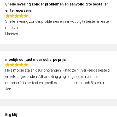
u
Snelle levering zonder problemen en eenvoudig te bestellen
t
en te reserveren
o
R
f
Snelle levering zonder problemen en eenvoudig te bestellen en te
a
5
reserveren
t
Hassen
e
d
5
,
moelijk contact maar scherpe prijs
0
R
o
Hele mooie stalen deur ontvangen ik had zelf 1 verkeerde besteld
a
u
en retour gezonden .Afhandeling ging langzaam maar deur
t
t
nummer 1 is perfect en goedkoop dus daarom toch 5 sterren
e
o
Jan
d
f
5
5
,
0
Erg blij