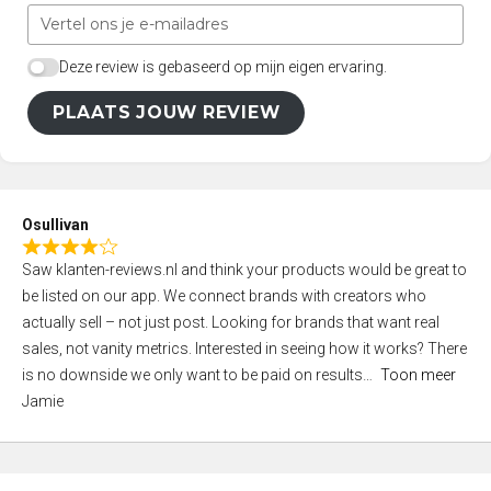
Deze review is gebaseerd op mijn eigen ervaring.
PLAATS JOUW REVIEW
Osullivan
R
Saw klanten-reviews.nl and think your products would be great to
a
be listed on our app. We connect brands with creators who
t
actually sell – not just post. Looking for brands that want real
e
sales, not vanity metrics. Interested in seeing how it works? There
d
is no downside we only want to be paid on results
Toon meer
4
Jamie
,
0
o