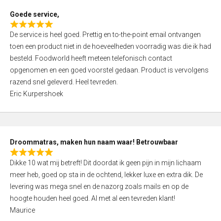
t
Goede service,
o
R
f
De service is heel goed. Prettig en to-the-point email ontvangen
a
5
toen een product niet in de hoeveelheden voorradig was die ik had
t
besteld. Foodworld heeft meteen telefonisch contact
e
opgenomen en een goed voorstel gedaan. Product is vervolgens
d
razend snel geleverd. Heel tevreden.
5
Eric Kurpershoek
,
0
o
u
Droommatras, maken hun naam waar! Betrouwbaar
t
R
o
Dikke 10 wat mij betreft! Dit doordat ik geen pijn in mijn lichaam
a
f
meer heb, goed op sta in de ochtend, lekker luxe en extra dik. De
t
5
levering was mega snel en de nazorg zoals mails en op de
e
hoogte houden heel goed. Al met al een tevreden klant!
d
Maurice
5