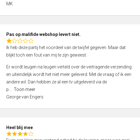
,
MK
0
o
u
t
Pas op malifide webshop levert niet.
o
R
Ik heb deze partij het voordeel van de twijfel gegeven. Maar dat
f
a
blijkt toch een fout van mij te zijn geweest.
5
t
e
Er wordt leugen na leugen verteld over de vertragende verzending
d
en uiteindelijk wordt het niet meer geleverd. Met de vraag of ik een
1
andere wil. Dan hebben ze al een tv uitgeleverd via de
,
p
Toon meer
0
George van Engers
o
u
t
o
Heel blij mee
f
R