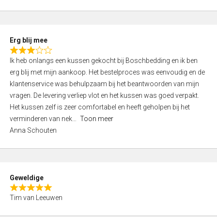
o
u
t
Erg blij mee
o
R
f
Ik heb onlangs een kussen gekocht bij Boschbedding en ik ben
a
5
erg blij met mijn aankoop. Het bestelproces was eenvoudig en de
t
klantenservice was behulpzaam bij het beantwoorden van mijn
e
vragen. De levering verliep vlot en het kussen was goed verpakt.
d
Het kussen zelf is zeer comfortabel en heeft geholpen bij het
3
verminderen van nek
Toon meer
,
Anna Schouten
0
o
u
t
Geweldige
o
R
f
Tim van Leeuwen
a
5
t