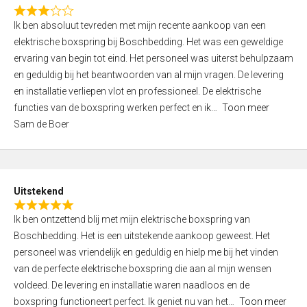
f
R
5
Ik ben absoluut tevreden met mijn recente aankoop van een
a
elektrische boxspring bij Boschbedding. Het was een geweldige
t
ervaring van begin tot eind. Het personeel was uiterst behulpzaam
e
en geduldig bij het beantwoorden van al mijn vragen. De levering
d
en installatie verliepen vlot en professioneel. De elektrische
3
functies van de boxspring werken perfect en ik
Toon meer
,
Sam de Boer
0
o
u
t
Uitstekend
o
R
f
Ik ben ontzettend blij met mijn elektrische boxspring van
a
5
Boschbedding. Het is een uitstekende aankoop geweest. Het
t
personeel was vriendelijk en geduldig en hielp me bij het vinden
e
van de perfecte elektrische boxspring die aan al mijn wensen
d
voldeed. De levering en installatie waren naadloos en de
5
boxspring functioneert perfect. Ik geniet nu van het
Toon meer