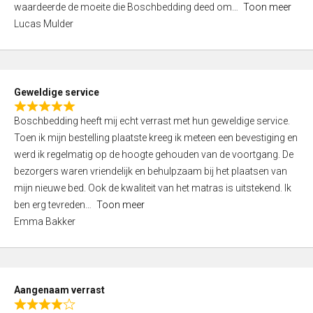
waardeerde de moeite die Boschbedding deed om
Toon meer
,
Lucas Mulder
0
o
u
t
Geweldige service
o
R
f
Boschbedding heeft mij echt verrast met hun geweldige service.
a
5
Toen ik mijn bestelling plaatste kreeg ik meteen een bevestiging en
t
werd ik regelmatig op de hoogte gehouden van de voortgang. De
e
bezorgers waren vriendelijk en behulpzaam bij het plaatsen van
d
mijn nieuwe bed. Ook de kwaliteit van het matras is uitstekend. Ik
5
ben erg tevreden
Toon meer
,
Emma Bakker
0
o
u
t
Aangenaam verrast
o
R