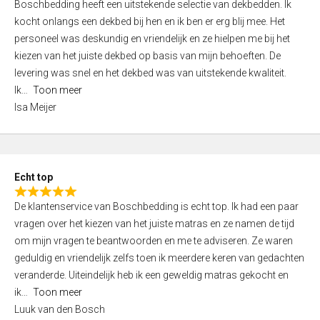
Boschbedding heeft een uitstekende selectie van dekbedden. Ik
a
5
kocht onlangs een dekbed bij hen en ik ben er erg blij mee. Het
t
personeel was deskundig en vriendelijk en ze hielpen me bij het
e
kiezen van het juiste dekbed op basis van mijn behoeften. De
d
levering was snel en het dekbed was van uitstekende kwaliteit.
5
Ik
Toon meer
,
Isa Meijer
0
o
u
t
Echt top
o
R
f
De klantenservice van Boschbedding is echt top. Ik had een paar
a
5
vragen over het kiezen van het juiste matras en ze namen de tijd
t
om mijn vragen te beantwoorden en me te adviseren. Ze waren
e
geduldig en vriendelijk zelfs toen ik meerdere keren van gedachten
d
veranderde. Uiteindelijk heb ik een geweldig matras gekocht en
5
ik
Toon meer
,
Luuk van den Bosch
0