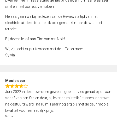
Even een klein misverstand gehad bij de levering, maar was zeer
5
a
snel en heel correct verholpen.
t
e
Helaas gaan we bij het lezen van de Reviews altijd van het
d
slechtste uit deze fout heb ik ook gemaakt maar dit was niet
4
terecht!
,
Bij deze alle lof aan Tim van mr. Noir!!
0
o
Wij zijn echt super tevreden met de
Toon meer
u
Sylvia
t
o
f
5
Mooie deur
R
Juni 2022 in de showroom geweest goed advies gehad bij de aan
a
schaf van een Stalen deur, bij levering miste ik 1 tussen lager wat
t
na gestuurd werd , na ruim 1 jaar nog erg blij met de deur mooie
e
kwaliteit voor een redelijk prijs.
d
Wim