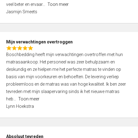
5
o
veel beter en ervaar
Toon meer
,
f
Jasmijn Smeets
0
5
o
u
t
Mijn verwachtingen overtroggen
o
R
f
Boschbedding heeft mijn verwachtingen overtroffen met hun
a
5
matrasaankoop. Het personeel was zeer behulpzaam en
t
deskundig en ze hielpen me het perfecte matras te vinden op
e
basis van mijn voorkeuren en behoeften. De levering verliep
d
probleemloos en de matras was van hoge kwaliteit. Ik ben zeer
5
tevreden met mijn slaapervaring sinds ik het nieuwe matras
,
heb
Toon meer
0
Lynn Hoekstra
o
u
t
o
Absoluut tevreden