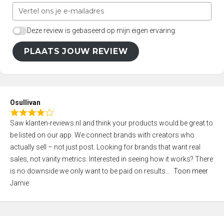
Deze review is gebaseerd op mijn eigen ervaring.
PLAATS JOUW REVIEW
Osullivan
R
Saw klanten-reviews.nl and think your products would be great to
a
be listed on our app. We connect brands with creators who
t
actually sell – not just post. Looking for brands that want real
e
sales, not vanity metrics. Interested in seeing how it works? There
d
is no downside we only want to be paid on results
Toon meer
4
Jamie
,
0
o