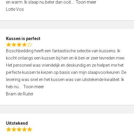
o
en warm. Ik slaap nu beter dan ooit
Toon meer
,
f
Lotte Vos
0
5
o
u
t
Kussen is perfect
o
R
f
Boschbedding heeft een fantastische selectie van kussens. Ik
a
5
kocht onlangs een kussen bij hen en ik ben er zeer tevreden mee.
t
Het personeel was vriendelijk en deskundig en ze hielpen me het
e
perfecte kussen te kiezen op basis van mijn slaapvoorkeuren. De
d
levering was snel en het kussen was van uitstekende kwaliteit. Ik
4
heb nu
Toon meer
,
Bram de Ruiter
0
o
u
t
Uitstekend
o
R
f