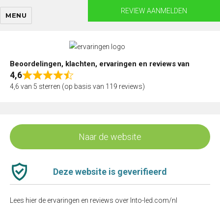
Skip
REVIEW AANMELDEN
MENU
to
content
Beoordelingen, klachten, ervaringen en reviews van
4,6
Rated
4,6 van 5 sterren (op basis van 119 reviews)
4,6
out
of
5
Naar de website
Deze website is geverifieerd
Lees hier de ervaringen en reviews over Into-led.com/nl