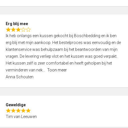
o
u
t
Erg blij mee
o
R
f
Ik heb onlangs een kussen gekocht bij Boschbedding en ik ben
a
5
erg blij met mijn aankoop. Het bestelproces was eenvoudig en de
t
klantenservice was behulpzaam bij het beantwoorden van mijn
e
vragen. De levering verliep vlot en het kussen was goed verpakt.
d
Het kussen zelf is zeer comfortabel en heeft geholpen bij het
3
verminderen van nek
Toon meer
,
Anna Schouten
0
o
u
t
Geweldige
o
R
f
Tim van Leeuwen
a
5
t