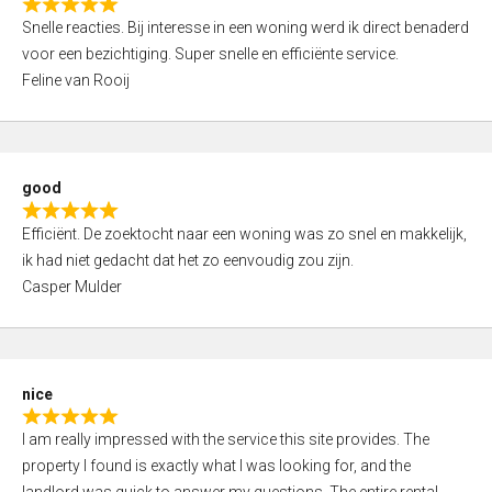
R
u
Snelle reacties. Bij interesse in een woning werd ik direct benaderd
a
t
voor een bezichtiging. Super snelle en efficiënte service.
t
o
Feline van Rooij
e
f
d
5
5
,
good
0
R
o
Efficiënt. De zoektocht naar een woning was zo snel en makkelijk,
a
u
ik had niet gedacht dat het zo eenvoudig zou zijn.
t
t
Casper Mulder
e
o
d
f
5
5
,
nice
0
R
o
I am really impressed with the service this site provides. The
a
u
property I found is exactly what I was looking for, and the
t
t