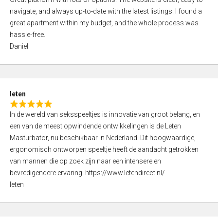
a
o
navigate, and always up-to-date with the latest listings. I found a
t
f
great apartment within my budget, and the whole process was
e
5
hassle-free.
d
Daniel
5
,
0
o
leten
u
R
t
In de wereld van seksspeeltjes is innovatie van groot belang, en
a
o
een van de meest opwindende ontwikkelingen is de Leten
t
f
Masturbator, nu beschikbaar in Nederland. Dit hoogwaardige,
e
5
ergonomisch ontworpen speeltje heeft de aandacht getrokken
d
van mannen die op zoek zijn naar een intensere en
5
bevredigendere ervaring. https://www.letendirect.nl/
,
leten
0
o
u