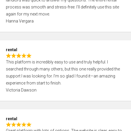
landlord was quick to answer my questions. The entire rental
e
o
process was smooth and stress-free. I’ll definitely use this site
d
f
again for my next move.
5
5
Hanna Vergara
,
0
o
u
rental
t
R
o
This platform is incredibly easy to use and truly helpful. I
a
f
searched through many others, but this one really provided the
t
5
support I was looking for. I’m so glad I found it—an amazing
e
experience from start to finish.
d
Victoria Dawson
5
,
0
o
rental
u
R
t
Great platform with lots of options. The website is clear, easy to