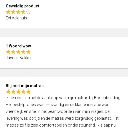
t
Geweldig product
o
R
f
Evi Veldhuis
a
5
t
e
d
1 Woord wow
4
R
,
Jayden Bakker
a
0
t
o
e
u
d
t
Blij met mijn matras
5
o
R
,
f
Ik ben erg blij met de aankoop van mijn matras bij Boschbedding.
a
0
5
Het bestelproces was eenvoudig en de klantenservice was
t
o
vriendelijk en snel in het beantwoorden van mijn vragen. De
e
u
levering was op tijd en de matras werd zorgvuldig geplaatst. Het
d
t
matras zelf is zeer comfortabel en ondersteunend. Ik slaap nu