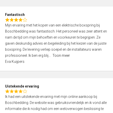
e
d
Fantastisch
5
R
,
Mijn ervaring met het kopen van een elektrische boxspring bij
a
0
Boschbedding was fantastisch. Het personeel was zeer attent en
t
o
nam de tijd om mijn behoeften en voorkeuren te begrijpen. Ze
e
u
gaven deskundig advies en begeleiding bij het kiezen van de juiste
d
t
boxspring. De levering verliep soepel en de installateurs waren
4
o
professioneel. Ik ben erg blij
Toon meer
,
f
Eva Kuijpers
0
5
o
u
t
Uistekende ervaring
o
R
f
Ik had een uitstekende ervaring met mijn online aankoop bij
a
5
Boschbedding. De website was gebruiksvriendelijk en ik vond alle
t
informatie die ik nodig had om een weloverwogen beslissing te
e