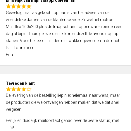
Eindelijk van mijn slaapprobleem af!
R
Geweldig matras gekocht op basis van het advies van de
a
vriendelijke dames van de klantenservice. Zowel het matras
t
Multiflex 160×200 plus de traagschuim topper waren binnen een
e
dag al bij mij thuis geleverd en ik kon er dezelfde avond nog op
d
slapen. Voor het eerst in tijden niet wakker geworden in de nacht.
5
Ik
Toon meer
,
Eda
0
o
u
t
Tevreden klant
o
R
f
De levering van de bestelling liep niet helemaal naar wens, maar
a
5
de producten die we ontvangen hebben maken dat we dat snel
t
vergeten.
e
d
Eerlijk en duidelijk mailcontact gehad over de bestelstatus, met
4
Tim!