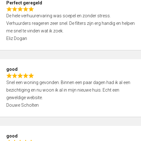
Perfect geregeld
o
R
u
De hele verhuurervaring was soepel en zonder stress.
a
t
Verhuurders reageren zeer snel. De filters zijn erg handig en helpen
t
o
me snel te vinden wat ik zoek.
e
f
Eliz Dogan
d
5
5
,
0
good
o
R
u
Snel een woning gevonden. Binnen een paar dagen had ik al een
a
t
bezichtiging en nu woon ik al in mijn nieuwe huis. Echt een
t
o
geweldige website.
e
f
Douwe Scholten
d
5
5
,
0
good
o