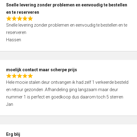
u
Snelle levering zonder problemen en eenvoudig te bestellen
t
en te reserveren
o
R
f
Snelle levering zonder problemen en eenvoudig te bestellen en te
a
5
reserveren
t
Hassen
e
d
5
,
moelijk contact maar scherpe prijs
0
R
o
Hele mooie stalen deur ontvangen ik had zelf 1 verkeerde besteld
a
u
en retour gezonden .Afhandeling ging langzaam maar deur
t
t
nummer 1 is perfect en goedkoop dus daarom toch 5 sterren
e
o
Jan
d
f
5
5
,
0
Erg blij