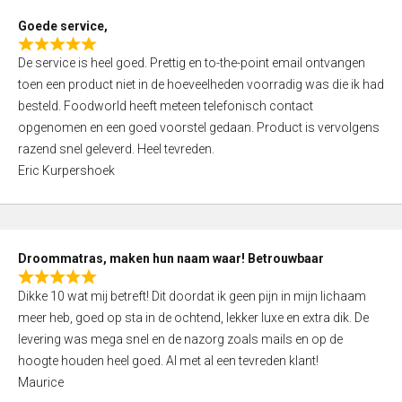
t
Goede service,
o
R
f
De service is heel goed. Prettig en to-the-point email ontvangen
a
5
toen een product niet in de hoeveelheden voorradig was die ik had
t
besteld. Foodworld heeft meteen telefonisch contact
e
opgenomen en een goed voorstel gedaan. Product is vervolgens
d
razend snel geleverd. Heel tevreden.
5
Eric Kurpershoek
,
0
o
u
Droommatras, maken hun naam waar! Betrouwbaar
t
R
o
Dikke 10 wat mij betreft! Dit doordat ik geen pijn in mijn lichaam
a
f
meer heb, goed op sta in de ochtend, lekker luxe en extra dik. De
t
5
levering was mega snel en de nazorg zoals mails en op de
e
hoogte houden heel goed. Al met al een tevreden klant!
d
Maurice
5