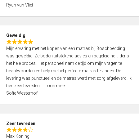
,
Ryan van Vliet
0
o
u
t
Geweldig
o
R
f
Mijn ervaring met het kopen van een matras bij Boschbedding
a
5
was geweldig. Ze boden uitstekend advies en begeleiding tijdens
t
het hele proces. Het personeel nam de tijd om mijn vragen te
e
beantwoorden en hielp me het perfecte matras te vinden. De
d
levering was punctueel en de matras werd met zorg afgeleverd. Ik
5
ben zeer tevreden
Toon meer
,
Sofie Westerhof
0
o
u
t
Zeer tevreden
o
R
f
Max Koning