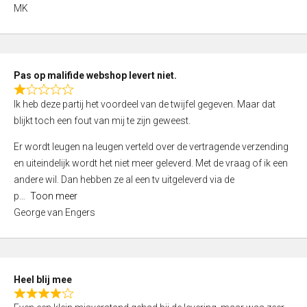
,
MK
0
o
u
t
Pas op malifide webshop levert niet.
o
R
Ik heb deze partij het voordeel van de twijfel gegeven. Maar dat
f
a
blijkt toch een fout van mij te zijn geweest.
5
t
e
Er wordt leugen na leugen verteld over de vertragende verzending
d
en uiteindelijk wordt het niet meer geleverd. Met de vraag of ik een
1
andere wil. Dan hebben ze al een tv uitgeleverd via de
,
p
Toon meer
0
George van Engers
o
u
t
o
Heel blij mee
f
R