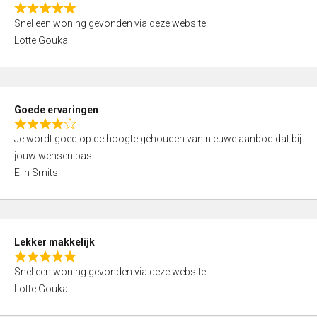
o
R
u
Snel een woning gevonden via deze website.
a
t
Lotte Gouka
t
o
e
f
d
5
5
Goede ervaringen
,
R
0
Je wordt goed op de hoogte gehouden van nieuwe aanbod dat bij
a
o
jouw wensen past.
t
u
Elin Smits
e
t
d
o
4
f
,
5
Lekker makkelijk
0
R
o
Snel een woning gevonden via deze website.
a
u
Lotte Gouka
t
t
e