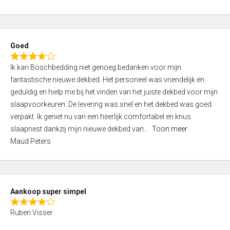
a
5
t
e
d
Goed
4
R
,
Ik kan Boschbedding niet genoeg bedanken voor mijn
a
0
fantastische nieuwe dekbed. Het personeel was vriendelijk en
t
o
geduldig en hielp me bij het vinden van het juiste dekbed voor mijn
e
u
slaapvoorkeuren. De levering was snel en het dekbed was goed
d
t
verpakt. Ik geniet nu van een heerlijk comfortabel en knus
4
o
slaapnest dankzij mijn nieuwe dekbed van
Toon meer
,
f
Maud Peters
0
5
o
u
t
Aankoop super simpel
o
R
f
Ruben Visser
a
5