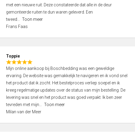
,
met een nieuwe ruit. Deze constateerde dat alle in de deur
0
gemonteerde ruiten te dun waren geleverd. Een
o
tweed
Toon meer
u
Frans Faas
t
o
f
5
Toppie
R
Mijn online aankoop bij Boschbedding was een geweldige
a
ervaring. De website was gemakkelijk te navigeren en ik vond snel
t
het product dat ik zocht. Het bestelproces verliep soepel en ik
e
kreeg regelmatige updates over de status van mijn bestelling. De
d
levering was snel en het product was goed verpakt. Ik ben zeer
5
tevreden met mijn
Toon meer
,
Milan van der Meer
0
o
u