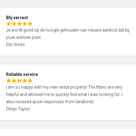
o
d
f
5
5
Blij verrast
,
R
0
Je wordt goed op de hoogte gehouden van nieuwe aanbod dat bij
a
o
jouw wensen past.
t
u
Elin Smits
e
t
d
o
5
f
,
5
Reliable service
0
R
o
I am so happy with my new rental property! The filters are very
a
u
helpful and allowed me to quickly find what I was looking for. I
t
t
also received quick responses from landlords.
e
o
Ethan Taylor
d
f
5
5
,
0