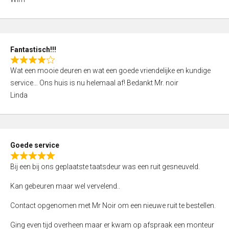
4
,
0
o
Fantastisch!!!
u
R
t
Wat een mooie deuren en wat een goede vriendelijke en kundige
a
o
service… Ons huis is nu helemaal af! Bedankt Mr. noir
t
f
Linda
e
5
d
4
,
Goede service
0
R
o
Bij een bij ons geplaatste taatsdeur was een ruit gesneuveld.
a
u
t
Kan gebeuren maar wel vervelend..
t
e
o
Contact opgenomen met Mr Noir om een nieuwe ruit te bestellen.
d
f
5
Ging even tijd overheen maar er kwam op afspraak een monteur
5