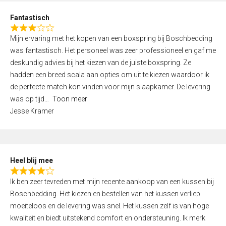
u
d
t
Fantastisch
4
o
R
,
f
Mijn ervaring met het kopen van een boxspring bij Boschbedding
a
0
5
was fantastisch. Het personeel was zeer professioneel en gaf me
t
o
deskundig advies bij het kiezen van de juiste boxspring. Ze
e
u
hadden een breed scala aan opties om uit te kiezen waardoor ik
d
t
de perfecte match kon vinden voor mijn slaapkamer. De levering
3
o
was op tijd
Toon meer
,
f
Jesse Kramer
0
5
o
u
t
Heel blij mee
o
R
f
Ik ben zeer tevreden met mijn recente aankoop van een kussen bij
a
5
Boschbedding. Het kiezen en bestellen van het kussen verliep
t
moeiteloos en de levering was snel. Het kussen zelf is van hoge
e
kwaliteit en biedt uitstekend comfort en ondersteuning. Ik merk
d