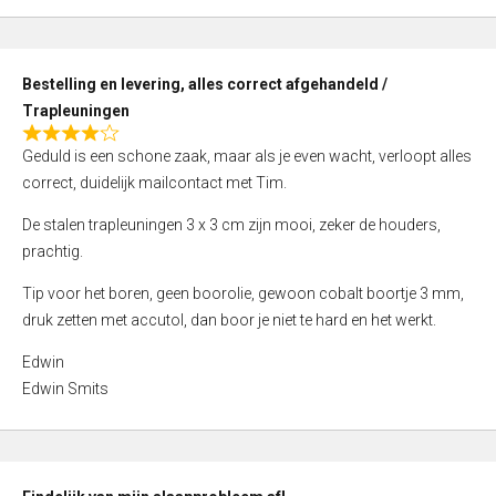
,
0
o
Bestelling en levering, alles correct afgehandeld /
u
Trapleuningen
t
R
o
Geduld is een schone zaak, maar als je even wacht, verloopt alles
a
f
correct, duidelijk mailcontact met Tim.
t
5
e
De stalen trapleuningen 3 x 3 cm zijn mooi, zeker de houders,
d
prachtig.
4
Tip voor het boren, geen boorolie, gewoon cobalt boortje 3 mm,
,
druk zetten met accutol, dan boor je niet te hard en het werkt.
0
o
Edwin
u
Edwin Smits
t
o
f
5