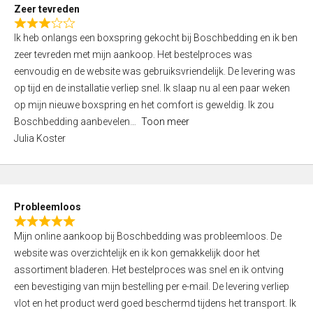
t
Zeer tevreden
o
R
f
Ik heb onlangs een boxspring gekocht bij Boschbedding en ik ben
a
5
zeer tevreden met mijn aankoop. Het bestelproces was
t
eenvoudig en de website was gebruiksvriendelijk. De levering was
e
op tijd en de installatie verliep snel. Ik slaap nu al een paar weken
d
op mijn nieuwe boxspring en het comfort is geweldig. Ik zou
3
Boschbedding aanbevelen
Toon meer
,
Julia Koster
0
o
u
t
Probleemloos
o
R
f
Mijn online aankoop bij Boschbedding was probleemloos. De
a
5
website was overzichtelijk en ik kon gemakkelijk door het
t
assortiment bladeren. Het bestelproces was snel en ik ontving
e
een bevestiging van mijn bestelling per e-mail. De levering verliep
d
vlot en het product werd goed beschermd tijdens het transport. Ik
5