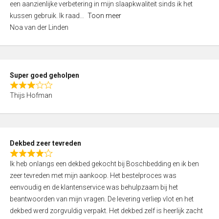
een aanzienlijke verbetering in mijn slaapkwaliteit sinds ik het
4
kussen gebruik. Ik raad
Toon meer
,
Noa van der Linden
0
o
u
t
Super goed geholpen
o
R
f
Thijs Hofman
a
5
t
e
d
Dekbed zeer tevreden
3
R
,
Ik heb onlangs een dekbed gekocht bij Boschbedding en ik ben
a
0
zeer tevreden met mijn aankoop. Het bestelproces was
t
o
eenvoudig en de klantenservice was behulpzaam bij het
e
u
beantwoorden van mijn vragen. De levering verliep vlot en het
d
t
dekbed werd zorgvuldig verpakt. Het dekbed zelf is heerlijk zacht
4