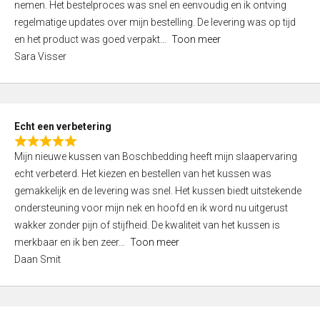
nemen. Het bestelproces was snel en eenvoudig en ik ontving
d
regelmatige updates over mijn bestelling. De levering was op tijd
4
en het product was goed verpakt
Toon meer
,
Sara Visser
0
o
u
t
Echt een verbetering
o
R
f
Mijn nieuwe kussen van Boschbedding heeft mijn slaapervaring
a
5
echt verbeterd. Het kiezen en bestellen van het kussen was
t
gemakkelijk en de levering was snel. Het kussen biedt uitstekende
e
ondersteuning voor mijn nek en hoofd en ik word nu uitgerust
d
wakker zonder pijn of stijfheid. De kwaliteit van het kussen is
5
merkbaar en ik ben zeer
Toon meer
,
Daan Smit
0
o
u