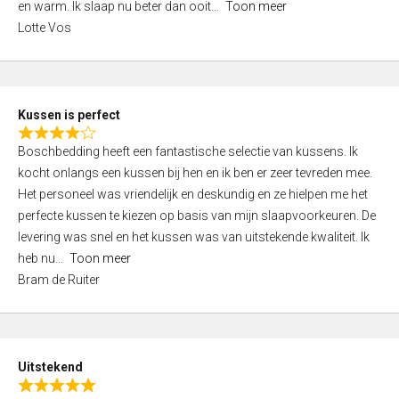
o
en warm. Ik slaap nu beter dan ooit
Toon meer
,
f
Lotte Vos
0
5
o
u
t
Kussen is perfect
o
R
f
Boschbedding heeft een fantastische selectie van kussens. Ik
a
5
kocht onlangs een kussen bij hen en ik ben er zeer tevreden mee.
t
Het personeel was vriendelijk en deskundig en ze hielpen me het
e
perfecte kussen te kiezen op basis van mijn slaapvoorkeuren. De
d
levering was snel en het kussen was van uitstekende kwaliteit. Ik
4
heb nu
Toon meer
,
Bram de Ruiter
0
o
u
t
Uitstekend
o
R
f