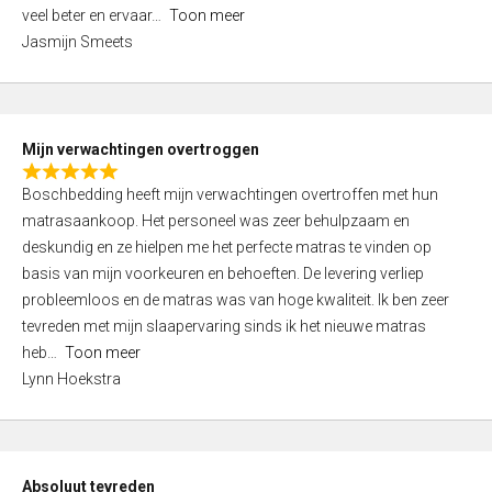
5
o
veel beter en ervaar
Toon meer
,
f
Jasmijn Smeets
0
5
o
u
t
Mijn verwachtingen overtroggen
o
R
f
Boschbedding heeft mijn verwachtingen overtroffen met hun
a
5
matrasaankoop. Het personeel was zeer behulpzaam en
t
deskundig en ze hielpen me het perfecte matras te vinden op
e
basis van mijn voorkeuren en behoeften. De levering verliep
d
probleemloos en de matras was van hoge kwaliteit. Ik ben zeer
5
tevreden met mijn slaapervaring sinds ik het nieuwe matras
,
heb
Toon meer
0
Lynn Hoekstra
o
u
t
o
Absoluut tevreden