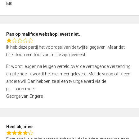
,
MK
0
o
u
t
Pas op malifide webshop levert niet.
o
R
Ik heb deze partij het voordeel van de twijfel gegeven. Maar dat
f
a
blijkt toch een fout van mij te zijn geweest.
5
t
e
Er wordt leugen na leugen verteld over de vertragende verzending
d
en uiteindelijk wordt het niet meer geleverd. Met de vraag of ik een
1
andere wil. Dan hebben ze al een tv uitgeleverd via de
,
p
Toon meer
0
George van Engers
o
u
t
o
Heel blij mee
f
R