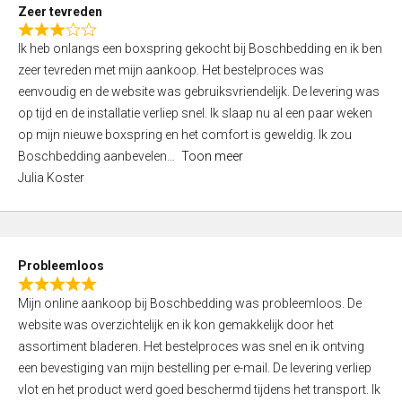
t
Zeer tevreden
o
R
f
Ik heb onlangs een boxspring gekocht bij Boschbedding en ik ben
a
5
zeer tevreden met mijn aankoop. Het bestelproces was
t
eenvoudig en de website was gebruiksvriendelijk. De levering was
e
op tijd en de installatie verliep snel. Ik slaap nu al een paar weken
d
op mijn nieuwe boxspring en het comfort is geweldig. Ik zou
3
Boschbedding aanbevelen
Toon meer
,
Julia Koster
0
o
u
t
Probleemloos
o
R
f
Mijn online aankoop bij Boschbedding was probleemloos. De
a
5
website was overzichtelijk en ik kon gemakkelijk door het
t
assortiment bladeren. Het bestelproces was snel en ik ontving
e
een bevestiging van mijn bestelling per e-mail. De levering verliep
d
vlot en het product werd goed beschermd tijdens het transport. Ik
5