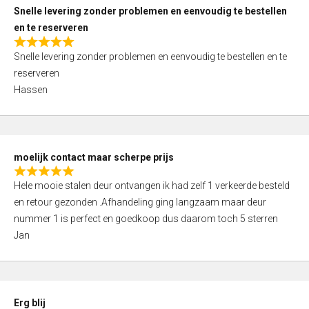
u
Snelle levering zonder problemen en eenvoudig te bestellen
t
en te reserveren
o
R
f
Snelle levering zonder problemen en eenvoudig te bestellen en te
a
5
reserveren
t
Hassen
e
d
5
,
moelijk contact maar scherpe prijs
0
R
o
Hele mooie stalen deur ontvangen ik had zelf 1 verkeerde besteld
a
u
en retour gezonden .Afhandeling ging langzaam maar deur
t
t
nummer 1 is perfect en goedkoop dus daarom toch 5 sterren
e
o
Jan
d
f
5
5
,
0
Erg blij