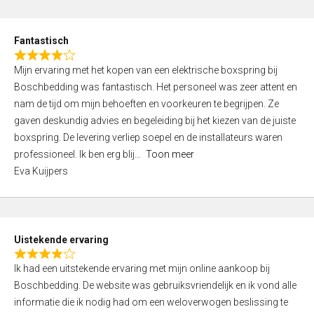
e
d
Fantastisch
5
R
,
Mijn ervaring met het kopen van een elektrische boxspring bij
a
0
Boschbedding was fantastisch. Het personeel was zeer attent en
t
o
nam de tijd om mijn behoeften en voorkeuren te begrijpen. Ze
e
u
gaven deskundig advies en begeleiding bij het kiezen van de juiste
d
t
boxspring. De levering verliep soepel en de installateurs waren
4
o
professioneel. Ik ben erg blij
Toon meer
,
f
Eva Kuijpers
0
5
o
u
t
Uistekende ervaring
o
R
f
Ik had een uitstekende ervaring met mijn online aankoop bij
a
5
Boschbedding. De website was gebruiksvriendelijk en ik vond alle
t
informatie die ik nodig had om een weloverwogen beslissing te
e