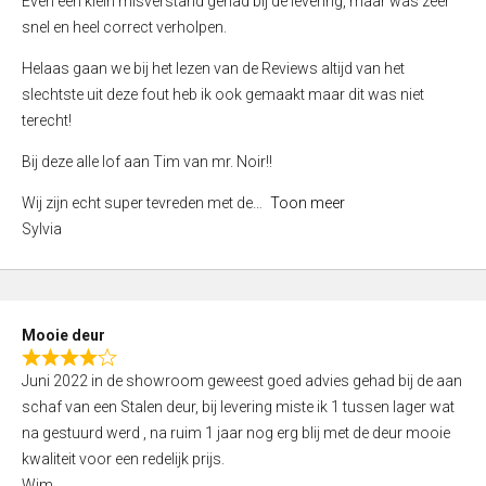
Even een klein misverstand gehad bij de levering, maar was zeer
5
a
snel en heel correct verholpen.
t
e
Helaas gaan we bij het lezen van de Reviews altijd van het
d
slechtste uit deze fout heb ik ook gemaakt maar dit was niet
4
terecht!
,
Bij deze alle lof aan Tim van mr. Noir!!
0
o
Wij zijn echt super tevreden met de
Toon meer
u
Sylvia
t
o
f
5
Mooie deur
R
Juni 2022 in de showroom geweest goed advies gehad bij de aan
a
schaf van een Stalen deur, bij levering miste ik 1 tussen lager wat
t
na gestuurd werd , na ruim 1 jaar nog erg blij met de deur mooie
e
kwaliteit voor een redelijk prijs.
d
Wim