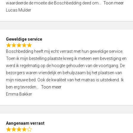
waardeerde de moeite die Boschbedding deed om
Toon meer
,
Lucas Mulder
0
o
u
t
Geweldige service
o
R
f
Boschbedding heeft mij echt verrast met hun geweldige service.
a
5
Toen ik mijn bestelling plaatste kreeg ik meteen een bevestiging en
t
werd ik regelmatig op de hoogte gehouden van de voortgang. De
e
bezorgers waren vriendelijk en behulpzaam bij het plaatsen van
d
mijn nieuwe bed. Ook de kwaliteit van het matras is uitstekend. Ik
5
ben erg tevreden
Toon meer
,
Emma Bakker
0
o
u
t
Aangenaam verrast
o
R