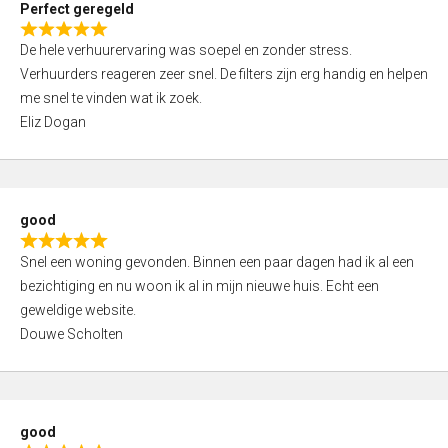
Perfect geregeld
o
R
u
De hele verhuurervaring was soepel en zonder stress.
a
t
Verhuurders reageren zeer snel. De filters zijn erg handig en helpen
t
o
me snel te vinden wat ik zoek.
e
f
Eliz Dogan
d
5
5
,
0
good
o
R
u
Snel een woning gevonden. Binnen een paar dagen had ik al een
a
t
bezichtiging en nu woon ik al in mijn nieuwe huis. Echt een
t
o
geweldige website.
e
f
Douwe Scholten
d
5
5
,
0
good
o