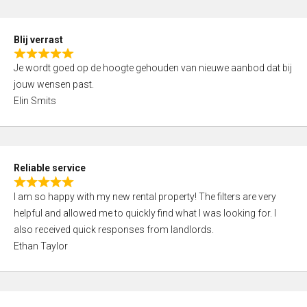
o
d
f
5
5
Blij verrast
,
R
0
Je wordt goed op de hoogte gehouden van nieuwe aanbod dat bij
a
o
jouw wensen past.
t
u
Elin Smits
e
t
d
o
5
f
,
5
Reliable service
0
R
o
I am so happy with my new rental property! The filters are very
a
u
helpful and allowed me to quickly find what I was looking for. I
t
t
also received quick responses from landlords.
e
o
Ethan Taylor
d
f
5
5
,
0