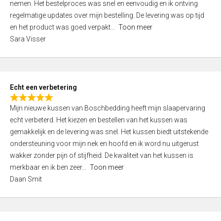
nemen. Het bestelproces was snel en eenvoudig en ik ontving
d
regelmatige updates over mijn bestelling. De levering was op tijd
4
en het product was goed verpakt
Toon meer
,
Sara Visser
0
o
u
t
Echt een verbetering
o
R
f
Mijn nieuwe kussen van Boschbedding heeft mijn slaapervaring
a
5
echt verbeterd. Het kiezen en bestellen van het kussen was
t
gemakkelijk en de levering was snel. Het kussen biedt uitstekende
e
ondersteuning voor mijn nek en hoofd en ik word nu uitgerust
d
wakker zonder pijn of stijfheid. De kwaliteit van het kussen is
5
merkbaar en ik ben zeer
Toon meer
,
Daan Smit
0
o
u