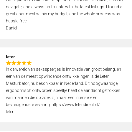
a
o
navigate, and always up-to-date with the latest listings. I found a
t
f
great apartment within my budget, and the whole process was
e
5
hassle-free.
d
Daniel
5
,
0
o
leten
u
R
t
In de wereld van seksspeeltjes is innovatie van groot belang, en
a
o
een van de meest opwindende ontwikkelingen is de Leten
t
f
Masturbator, nu beschikbaar in Nederland. Dit hoogwaardige,
e
5
ergonomisch ontworpen speeltje heeft de aandacht getrokken
d
van mannen die op zoek zijn naar een intensere en
5
bevredigendere ervaring. https://www.letendirect.nl/
,
leten
0
o
u