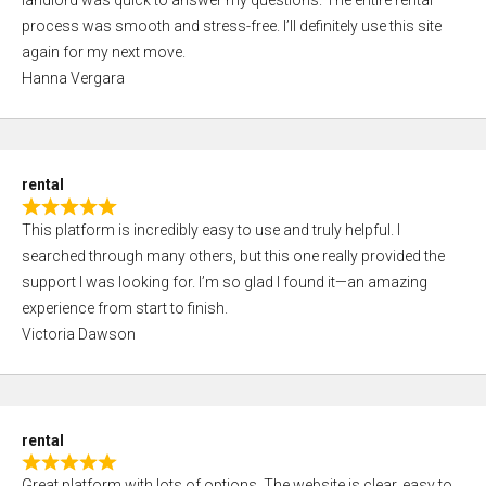
landlord was quick to answer my questions. The entire rental
e
o
process was smooth and stress-free. I’ll definitely use this site
d
f
again for my next move.
5
5
Hanna Vergara
,
0
o
u
rental
t
R
o
This platform is incredibly easy to use and truly helpful. I
a
f
searched through many others, but this one really provided the
t
5
support I was looking for. I’m so glad I found it—an amazing
e
experience from start to finish.
d
Victoria Dawson
5
,
0
o
rental
u
R
t
Great platform with lots of options. The website is clear, easy to