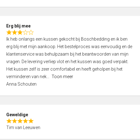
o
u
t
Erg blij mee
o
R
f
Ik heb onlangs een kussen gekocht bij Boschbedding en ik ben
a
5
erg blij met mijn aankoop. Het bestelproces was eenvoudig en de
t
klantenservice was behulpzaam bij het beantwoorden van mijn
e
vragen. De levering verliep vlot en het kussen was goed verpakt.
d
Het kussen zelf is zeer comfortabel en heeft geholpen bij het
3
verminderen van nek
Toon meer
,
Anna Schouten
0
o
u
t
Geweldige
o
R
f
Tim van Leeuwen
a
5
t