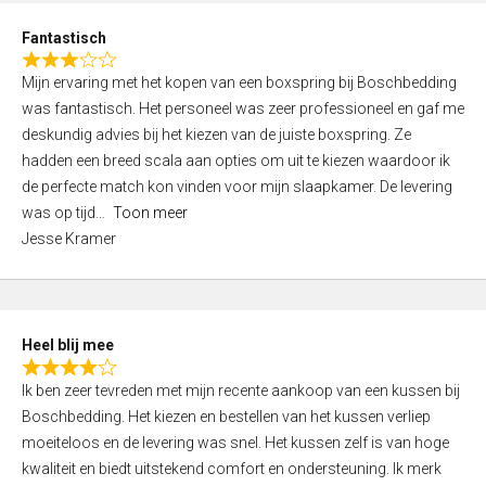
u
d
t
Fantastisch
4
o
R
,
f
Mijn ervaring met het kopen van een boxspring bij Boschbedding
a
0
5
was fantastisch. Het personeel was zeer professioneel en gaf me
t
o
deskundig advies bij het kiezen van de juiste boxspring. Ze
e
u
hadden een breed scala aan opties om uit te kiezen waardoor ik
d
t
de perfecte match kon vinden voor mijn slaapkamer. De levering
3
o
was op tijd
Toon meer
,
f
Jesse Kramer
0
5
o
u
t
Heel blij mee
o
R
f
Ik ben zeer tevreden met mijn recente aankoop van een kussen bij
a
5
Boschbedding. Het kiezen en bestellen van het kussen verliep
t
moeiteloos en de levering was snel. Het kussen zelf is van hoge
e
kwaliteit en biedt uitstekend comfort en ondersteuning. Ik merk
d