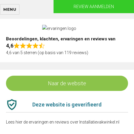
Skip
REVIEW AANMELDEN
MENU
to
content
Beoordelingen, klachten, ervaringen en reviews van
4,6
Rated
4,6 van 5 sterren (op basis van 119 reviews)
4,6
out
of
5
Naar de website
Deze website is geverifieerd
Lees hier de ervaringen en reviews over Installatievakwinkel.nl