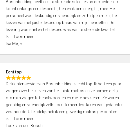
Boschbedding heeft een uitstekende selectie van dekbedden. Ik
a
5
kocht onlangs een dekbed bij hen en ik ben er erg blij mee. Het
t
personeel was deskundig en vriendelijk en ze hielpen me bij het
e
kiezen van het juiste dekbed op basis van mijn behoeften. De
d
levering was snel en het dekbed was van uitstekende kwaliteit.
5
Ik
Toon meer
,
Isa Meijer
0
o
u
t
Echt top
o
R
f
De klantenservice van Boschbedding is echt top. Ik had een paar
a
5
vragen over het kiezen van het juiste matras en ze namen de tijd
t
om mijn vragen te beantwoorden en me te adviseren. Ze waren
e
geduldig en vriendelijk zelfs toen ik meerdere keren van gedachten
d
veranderde. Uiteindelijk heb ik een geweldig matras gekocht en
5
ik
Toon meer
,
Luuk van den Bosch
0