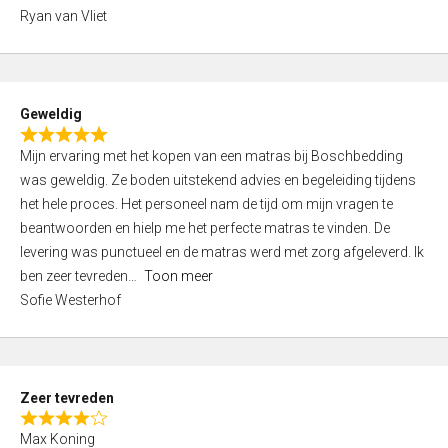
,
Ryan van Vliet
0
o
u
t
Geweldig
o
R
f
Mijn ervaring met het kopen van een matras bij Boschbedding
a
5
was geweldig. Ze boden uitstekend advies en begeleiding tijdens
t
het hele proces. Het personeel nam de tijd om mijn vragen te
e
beantwoorden en hielp me het perfecte matras te vinden. De
d
levering was punctueel en de matras werd met zorg afgeleverd. Ik
5
ben zeer tevreden
Toon meer
,
Sofie Westerhof
0
o
u
t
Zeer tevreden
o
R
f
Max Koning