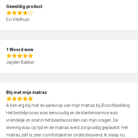
t
Geweldig product
o
R
f
Evi Veldhuis
a
5
t
e
d
1 Woord wow
4
R
,
Jayden Bakker
a
0
t
o
e
u
d
t
Blij met mijn matras
5
o
R
,
f
Ik ben erg blij met de aankoop van mijn matras bij Boschbedding.
a
0
5
Het bestelproces was eenvoudig en de klantenservice was
t
o
vriendelijk en snel in het beantwoorden van mijn vragen. De
e
u
levering was op tijd en de matras werd zorgvuldig geplaatst. Het
d
t
matras zelf is zeer comfortabel en ondersteunend. Ik slaap nu