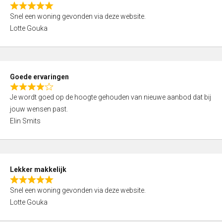
o
R
u
Snel een woning gevonden via deze website.
a
t
Lotte Gouka
t
o
e
f
d
5
5
Goede ervaringen
,
R
0
Je wordt goed op de hoogte gehouden van nieuwe aanbod dat bij
a
o
jouw wensen past.
t
u
Elin Smits
e
t
d
o
4
f
,
5
Lekker makkelijk
0
R
o
Snel een woning gevonden via deze website.
a
u
Lotte Gouka
t
t
e