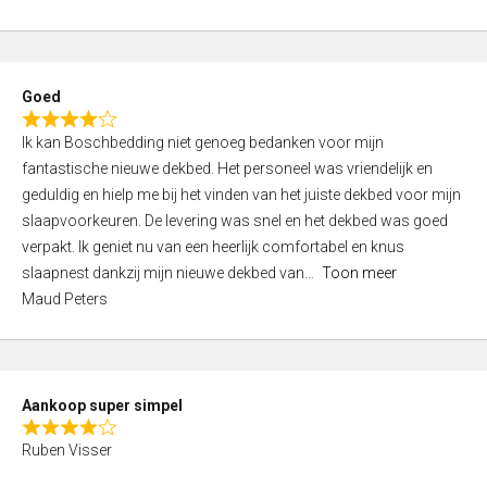
a
5
t
e
d
Goed
4
R
,
Ik kan Boschbedding niet genoeg bedanken voor mijn
a
0
fantastische nieuwe dekbed. Het personeel was vriendelijk en
t
o
geduldig en hielp me bij het vinden van het juiste dekbed voor mijn
e
u
slaapvoorkeuren. De levering was snel en het dekbed was goed
d
t
verpakt. Ik geniet nu van een heerlijk comfortabel en knus
4
o
slaapnest dankzij mijn nieuwe dekbed van
Toon meer
,
f
Maud Peters
0
5
o
u
t
Aankoop super simpel
o
R
f
Ruben Visser
a
5