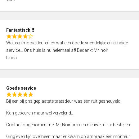
4
,
0
o
Fantastisch!!!
u
R
t
Wat een mooie deuren en wat een goede vriendelijke en kundige
a
o
service… Ons huis is nu helemaal af! Bedankt Mr. noir
t
f
Linda
e
5
d
4
,
Goede service
0
R
o
Bij een bij ons geplaatste taatsdeur was een ruit gesneuveld.
a
u
t
Kan gebeuren maar wel vervelend..
t
e
o
Contact opgenomen met Mr Noir om een nieuwe ruit te bestellen.
d
f
5
Ging even tijd overheen maar er kwam op afspraak een monteur
5