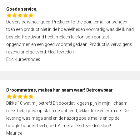
t
Goede service,
o
R
f
De service is heel goed. Prettig en to-the-point email ontvangen
a
5
toen een product niet in de hoeveelheden voorradig was die ik had
t
besteld. Foodworld heeft meteen telefonisch contact
e
opgenomen en een goed voorstel gedaan. Product is vervolgens
d
razend snel geleverd. Heel tevreden.
5
Eric Kurpershoek
,
0
o
u
Droommatras, maken hun naam waar! Betrouwbaar
t
R
o
Dikke 10 wat mij betreft! Dit doordat ik geen pijn in mijn lichaam
a
f
meer heb, goed op sta in de ochtend, lekker luxe en extra dik. De
t
5
levering was mega snel en de nazorg zoals mails en op de
e
hoogte houden heel goed. Al met al een tevreden klant!
d
Maurice
5