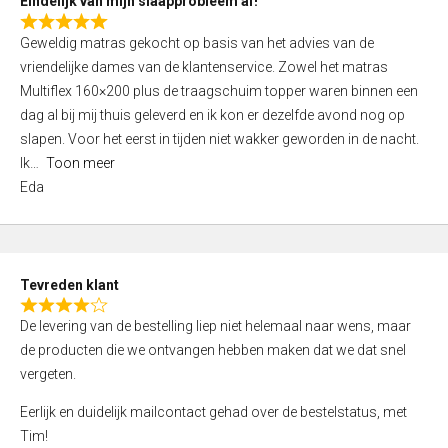
Eindelijk van mijn slaapprobleem af!
R
Geweldig matras gekocht op basis van het advies van de
a
vriendelijke dames van de klantenservice. Zowel het matras
t
Multiflex 160×200 plus de traagschuim topper waren binnen een
e
dag al bij mij thuis geleverd en ik kon er dezelfde avond nog op
d
slapen. Voor het eerst in tijden niet wakker geworden in de nacht.
5
Ik
Toon meer
,
Eda
0
o
u
t
Tevreden klant
o
R
f
De levering van de bestelling liep niet helemaal naar wens, maar
a
5
de producten die we ontvangen hebben maken dat we dat snel
t
vergeten.
e
d
Eerlijk en duidelijk mailcontact gehad over de bestelstatus, met
4
Tim!