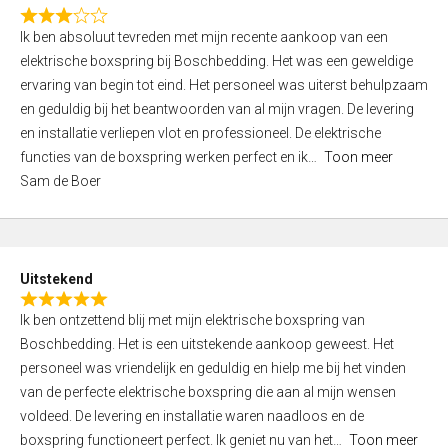
f
R
5
Ik ben absoluut tevreden met mijn recente aankoop van een
a
elektrische boxspring bij Boschbedding. Het was een geweldige
t
ervaring van begin tot eind. Het personeel was uiterst behulpzaam
e
en geduldig bij het beantwoorden van al mijn vragen. De levering
d
en installatie verliepen vlot en professioneel. De elektrische
3
functies van de boxspring werken perfect en ik
Toon meer
,
Sam de Boer
0
o
u
t
Uitstekend
o
R
f
Ik ben ontzettend blij met mijn elektrische boxspring van
a
5
Boschbedding. Het is een uitstekende aankoop geweest. Het
t
personeel was vriendelijk en geduldig en hielp me bij het vinden
e
van de perfecte elektrische boxspring die aan al mijn wensen
d
voldeed. De levering en installatie waren naadloos en de
5
boxspring functioneert perfect. Ik geniet nu van het
Toon meer