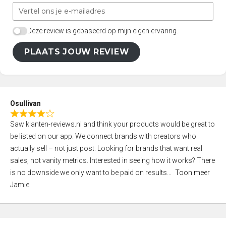
Deze review is gebaseerd op mijn eigen ervaring.
PLAATS JOUW REVIEW
Osullivan
R
Saw klanten-reviews.nl and think your products would be great to
a
be listed on our app. We connect brands with creators who
t
actually sell – not just post. Looking for brands that want real
e
sales, not vanity metrics. Interested in seeing how it works? There
d
is no downside we only want to be paid on results
Toon meer
4
Jamie
,
0
o