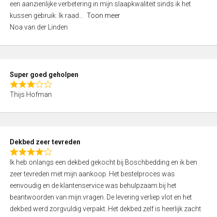
een aanzienlijke verbetering in mijn slaapkwaliteit sinds ik het
4
kussen gebruik. Ik raad
Toon meer
,
Noa van der Linden
0
o
u
t
Super goed geholpen
o
R
f
Thijs Hofman
a
5
t
e
d
Dekbed zeer tevreden
3
R
,
Ik heb onlangs een dekbed gekocht bij Boschbedding en ik ben
a
0
zeer tevreden met mijn aankoop. Het bestelproces was
t
o
eenvoudig en de klantenservice was behulpzaam bij het
e
u
beantwoorden van mijn vragen. De levering verliep vlot en het
d
t
dekbed werd zorgvuldig verpakt. Het dekbed zelf is heerlijk zacht
4