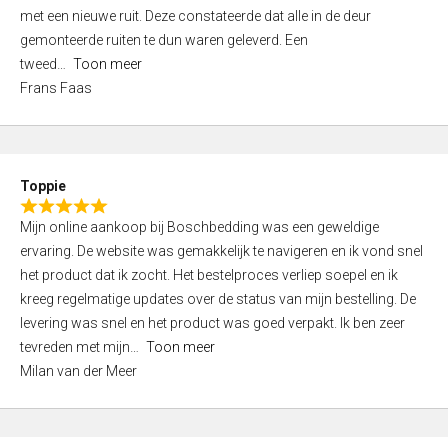
,
met een nieuwe ruit. Deze constateerde dat alle in de deur
0
gemonteerde ruiten te dun waren geleverd. Een
o
tweed
Toon meer
u
Frans Faas
t
o
f
5
Toppie
R
Mijn online aankoop bij Boschbedding was een geweldige
a
ervaring. De website was gemakkelijk te navigeren en ik vond snel
t
het product dat ik zocht. Het bestelproces verliep soepel en ik
e
kreeg regelmatige updates over de status van mijn bestelling. De
d
levering was snel en het product was goed verpakt. Ik ben zeer
5
tevreden met mijn
Toon meer
,
Milan van der Meer
0
o
u