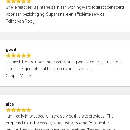
R
u
Snelle reacties. Bij interesse in een woning werd ik direct benaderd
a
t
voor een bezichtiging. Super snelle en efficiënte service.
t
o
Feline van Rooij
e
f
d
5
5
,
good
0
R
o
Efficiënt. De zoektocht naar een woning was zo snel en makkelijk,
a
u
ik had niet gedacht dat het zo eenvoudig zou zijn.
t
t
Casper Mulder
e
o
d
f
5
5
,
nice
0
R
o
I am really impressed with the service this site provides. The
a
u
property I found is exactly what I was looking for, and the
t
t