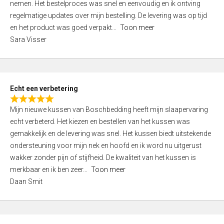
nemen. Het bestelproces was snel en eenvoudig en ik ontving
d
regelmatige updates over mijn bestelling. De levering was op tijd
4
en het product was goed verpakt
Toon meer
,
Sara Visser
0
o
u
t
Echt een verbetering
o
R
f
Mijn nieuwe kussen van Boschbedding heeft mijn slaapervaring
a
5
echt verbeterd. Het kiezen en bestellen van het kussen was
t
gemakkelijk en de levering was snel. Het kussen biedt uitstekende
e
ondersteuning voor mijn nek en hoofd en ik word nu uitgerust
d
wakker zonder pijn of stijfheid. De kwaliteit van het kussen is
5
merkbaar en ik ben zeer
Toon meer
,
Daan Smit
0
o
u