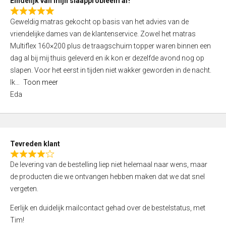
Eindelijk van mijn slaapprobleem af!
R
Geweldig matras gekocht op basis van het advies van de
a
vriendelijke dames van de klantenservice. Zowel het matras
t
Multiflex 160×200 plus de traagschuim topper waren binnen een
e
dag al bij mij thuis geleverd en ik kon er dezelfde avond nog op
d
slapen. Voor het eerst in tijden niet wakker geworden in de nacht.
5
Ik
Toon meer
,
Eda
0
o
u
t
Tevreden klant
o
R
f
De levering van de bestelling liep niet helemaal naar wens, maar
a
5
de producten die we ontvangen hebben maken dat we dat snel
t
vergeten.
e
d
Eerlijk en duidelijk mailcontact gehad over de bestelstatus, met
4
Tim!