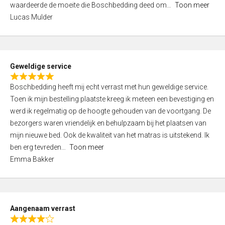
waardeerde de moeite die Boschbedding deed om
Toon meer
,
Lucas Mulder
0
o
u
t
Geweldige service
o
R
f
Boschbedding heeft mij echt verrast met hun geweldige service.
a
5
Toen ik mijn bestelling plaatste kreeg ik meteen een bevestiging en
t
werd ik regelmatig op de hoogte gehouden van de voortgang. De
e
bezorgers waren vriendelijk en behulpzaam bij het plaatsen van
d
mijn nieuwe bed. Ook de kwaliteit van het matras is uitstekend. Ik
5
ben erg tevreden
Toon meer
,
Emma Bakker
0
o
u
t
Aangenaam verrast
o
R