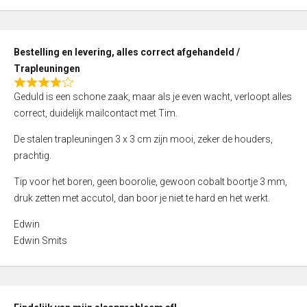
,
0
o
Bestelling en levering, alles correct afgehandeld /
u
Trapleuningen
t
R
o
Geduld is een schone zaak, maar als je even wacht, verloopt alles
a
f
correct, duidelijk mailcontact met Tim.
t
5
e
De stalen trapleuningen 3 x 3 cm zijn mooi, zeker de houders,
d
prachtig.
4
Tip voor het boren, geen boorolie, gewoon cobalt boortje 3 mm,
,
druk zetten met accutol, dan boor je niet te hard en het werkt.
0
o
Edwin
u
Edwin Smits
t
o
f
5