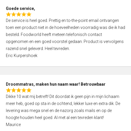
t
Goede service,
o
R
f
De service is heel goed. Prettig en to-the-point email ontvangen
a
5
toen een product niet in de hoeveelheden voorradig was die ik had
t
besteld. Foodworld heeft meteen telefonisch contact
e
opgenomen en een goed voorstel gedaan. Product is vervolgens
d
razend snel geleverd. Heel tevreden.
5
Eric Kurpershoek
,
0
o
u
Droommatras, maken hun naam waar! Betrouwbaar
t
R
o
Dikke 10 wat mij betreft! Dit doordat ik geen pijn in mijn lichaam
a
f
meer heb, goed op sta in de ochtend, lekker luxe en extra dik. De
t
5
levering was mega snel en de nazorg zoals mails en op de
e
hoogte houden heel goed. Al met al een tevreden klant!
d
Maurice
5