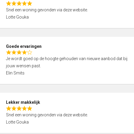
o
R
u
Snel een woning gevonden via deze website.
a
t
Lotte Gouka
t
o
e
f
d
5
5
Goede ervaringen
,
R
0
Je wordt goed op de hoogte gehouden van nieuwe aanbod dat bij
a
o
jouw wensen past.
t
u
Elin Smits
e
t
d
o
4
f
,
5
Lekker makkelijk
0
R
o
Snel een woning gevonden via deze website.
a
u
Lotte Gouka
t
t
e