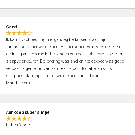
a
5
t
e
d
Goed
4
R
,
Ik kan Boschbedding niet genoeg bedanken voor mijn
a
0
fantastische nieuwe dekbed. Het personeel was vriendelijk en
t
o
geduldig en hielp me bij het vinden van het juiste dekbed voor mijn
e
u
slaapvoorkeuren. De levering was snel en het dekbed was goed
d
t
verpakt. Ik geniet nu van een heerlijk comfortabel en knus
4
o
slaapnest dankzij mijn nieuwe dekbed van
Toon meer
,
f
Maud Peters
0
5
o
u
t
Aankoop super simpel
o
R
f
Ruben Visser
a
5