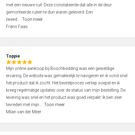
,
met een nieuwe ruit. Deze constateerde dat alle in de deur
0
gemonteerde ruiten te dun waren geleverd. Een
o
tweed
Toon meer
u
Frans Faas
t
o
f
5
Toppie
R
Mijn online aankoop bij Boschbedding was een geweldige
a
ervaring. De website was gemakkelijk te navigeren en ik vond snel
t
het product dat ik zocht. Het bestelproces verliep soepel en ik
e
kreeg regelmatige updates over de status van mijn bestelling. De
d
levering was snel en het product was goed verpakt. Ik ben zeer
5
tevreden met mijn
Toon meer
,
Milan van der Meer
0
o
u