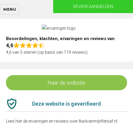
Skip
REVIEW AANMELDEN
MENU
to
content
Beoordelingen, klachten, ervaringen en reviews van
4,6
Rated
4,6 van 5 sterren (op basis van 119 reviews)
4,6
out
of
5
Naar de website
Deze website is geverifieerd
Lees hier de ervaringen en reviews over Ikwilvanmijnfietsaf.nl