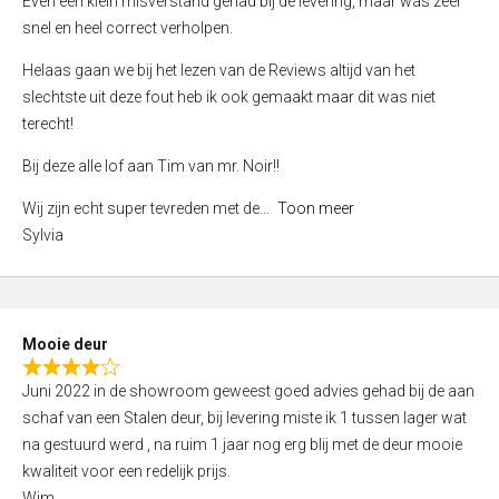
Even een klein misverstand gehad bij de levering, maar was zeer
5
a
snel en heel correct verholpen.
t
e
Helaas gaan we bij het lezen van de Reviews altijd van het
d
slechtste uit deze fout heb ik ook gemaakt maar dit was niet
4
terecht!
,
Bij deze alle lof aan Tim van mr. Noir!!
0
o
Wij zijn echt super tevreden met de
Toon meer
u
Sylvia
t
o
f
5
Mooie deur
R
Juni 2022 in de showroom geweest goed advies gehad bij de aan
a
schaf van een Stalen deur, bij levering miste ik 1 tussen lager wat
t
na gestuurd werd , na ruim 1 jaar nog erg blij met de deur mooie
e
kwaliteit voor een redelijk prijs.
d
Wim