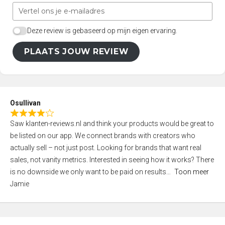
Deze review is gebaseerd op mijn eigen ervaring.
PLAATS JOUW REVIEW
Osullivan
R
Saw klanten-reviews.nl and think your products would be great to
a
be listed on our app. We connect brands with creators who
t
actually sell – not just post. Looking for brands that want real
e
sales, not vanity metrics. Interested in seeing how it works? There
d
is no downside we only want to be paid on results
Toon meer
4
Jamie
,
0
o