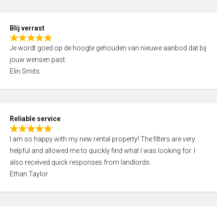
o
d
f
5
5
Blij verrast
,
R
0
Je wordt goed op de hoogte gehouden van nieuwe aanbod dat bij
a
o
jouw wensen past.
t
u
Elin Smits
e
t
d
o
5
f
,
5
Reliable service
0
R
o
I am so happy with my new rental property! The filters are very
a
u
helpful and allowed me to quickly find what I was looking for. I
t
t
also received quick responses from landlords.
e
o
Ethan Taylor
d
f
5
5
,
0