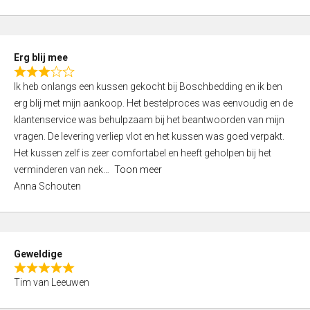
o
u
t
Erg blij mee
o
R
f
Ik heb onlangs een kussen gekocht bij Boschbedding en ik ben
a
5
erg blij met mijn aankoop. Het bestelproces was eenvoudig en de
t
klantenservice was behulpzaam bij het beantwoorden van mijn
e
vragen. De levering verliep vlot en het kussen was goed verpakt.
d
Het kussen zelf is zeer comfortabel en heeft geholpen bij het
3
verminderen van nek
Toon meer
,
Anna Schouten
0
o
u
t
Geweldige
o
R
f
Tim van Leeuwen
a
5
t