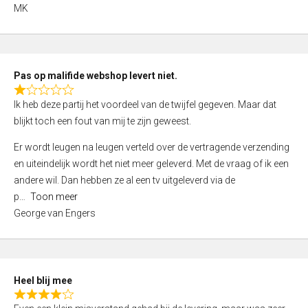
,
MK
0
o
u
t
Pas op malifide webshop levert niet.
o
R
Ik heb deze partij het voordeel van de twijfel gegeven. Maar dat
f
a
blijkt toch een fout van mij te zijn geweest.
5
t
e
Er wordt leugen na leugen verteld over de vertragende verzending
d
en uiteindelijk wordt het niet meer geleverd. Met de vraag of ik een
1
andere wil. Dan hebben ze al een tv uitgeleverd via de
,
p
Toon meer
0
George van Engers
o
u
t
o
Heel blij mee
f
R