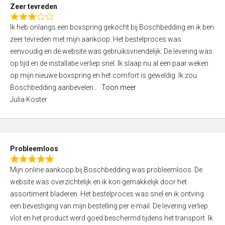
t
Zeer tevreden
o
R
f
Ik heb onlangs een boxspring gekocht bij Boschbedding en ik ben
a
5
zeer tevreden met mijn aankoop. Het bestelproces was
t
eenvoudig en de website was gebruiksvriendelijk. De levering was
e
op tijd en de installatie verliep snel. Ik slaap nu al een paar weken
d
op mijn nieuwe boxspring en het comfort is geweldig. Ik zou
3
Boschbedding aanbevelen
Toon meer
,
Julia Koster
0
o
u
t
Probleemloos
o
R
f
Mijn online aankoop bij Boschbedding was probleemloos. De
a
5
website was overzichtelijk en ik kon gemakkelijk door het
t
assortiment bladeren. Het bestelproces was snel en ik ontving
e
een bevestiging van mijn bestelling per e-mail. De levering verliep
d
vlot en het product werd goed beschermd tijdens het transport. Ik
5