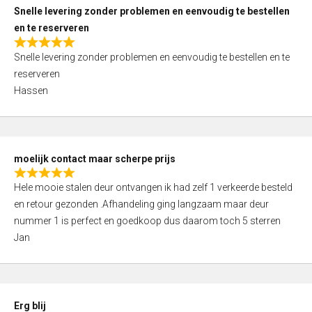
u
Snelle levering zonder problemen en eenvoudig te bestellen
t
en te reserveren
o
R
f
Snelle levering zonder problemen en eenvoudig te bestellen en te
a
5
reserveren
t
Hassen
e
d
5
,
moelijk contact maar scherpe prijs
0
R
o
Hele mooie stalen deur ontvangen ik had zelf 1 verkeerde besteld
a
u
en retour gezonden .Afhandeling ging langzaam maar deur
t
t
nummer 1 is perfect en goedkoop dus daarom toch 5 sterren
e
o
Jan
d
f
5
5
,
0
Erg blij