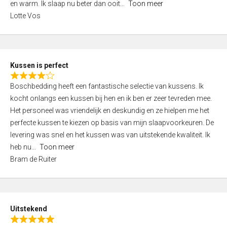
o
en warm. Ik slaap nu beter dan ooit
Toon meer
,
f
Lotte Vos
0
5
o
u
t
Kussen is perfect
o
R
f
Boschbedding heeft een fantastische selectie van kussens. Ik
a
5
kocht onlangs een kussen bij hen en ik ben er zeer tevreden mee.
t
Het personeel was vriendelijk en deskundig en ze hielpen me het
e
perfecte kussen te kiezen op basis van mijn slaapvoorkeuren. De
d
levering was snel en het kussen was van uitstekende kwaliteit. Ik
4
heb nu
Toon meer
,
Bram de Ruiter
0
o
u
t
Uitstekend
o
R
f