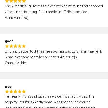
R
u
Snelle reacties. Bij interesse in een woning werd ik direct benaderd
a
t
voor een bezichtiging. Super snelle en efficiënte service.
t
o
Feline van Rooij
e
f
d
5
5
,
good
0
R
o
Efficiënt. De zoektocht naar een woning was zo snel en makkelijk,
a
u
ik had niet gedacht dat het zo eenvoudig zou zijn.
t
t
Casper Mulder
e
o
d
f
5
5
,
nice
0
R
o
I am really impressed with the service this site provides. The
a
u
property I found is exactly what I was looking for, and the
t
t