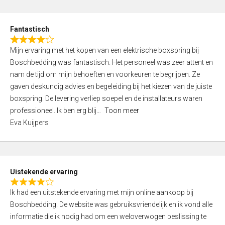
e
d
Fantastisch
5
R
,
Mijn ervaring met het kopen van een elektrische boxspring bij
a
0
Boschbedding was fantastisch. Het personeel was zeer attent en
t
o
nam de tijd om mijn behoeften en voorkeuren te begrijpen. Ze
e
u
gaven deskundig advies en begeleiding bij het kiezen van de juiste
d
t
boxspring. De levering verliep soepel en de installateurs waren
4
o
professioneel. Ik ben erg blij
Toon meer
,
f
Eva Kuijpers
0
5
o
u
t
Uistekende ervaring
o
R
f
Ik had een uitstekende ervaring met mijn online aankoop bij
a
5
Boschbedding. De website was gebruiksvriendelijk en ik vond alle
t
informatie die ik nodig had om een weloverwogen beslissing te
e