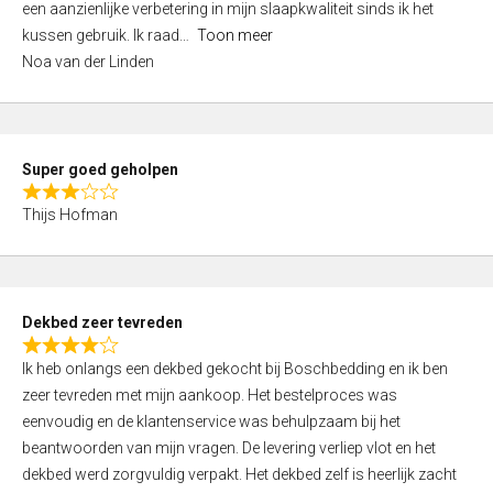
een aanzienlijke verbetering in mijn slaapkwaliteit sinds ik het
4
kussen gebruik. Ik raad
Toon meer
,
Noa van der Linden
0
o
u
t
Super goed geholpen
o
R
f
Thijs Hofman
a
5
t
e
d
Dekbed zeer tevreden
3
R
,
Ik heb onlangs een dekbed gekocht bij Boschbedding en ik ben
a
0
zeer tevreden met mijn aankoop. Het bestelproces was
t
o
eenvoudig en de klantenservice was behulpzaam bij het
e
u
beantwoorden van mijn vragen. De levering verliep vlot en het
d
t
dekbed werd zorgvuldig verpakt. Het dekbed zelf is heerlijk zacht
4