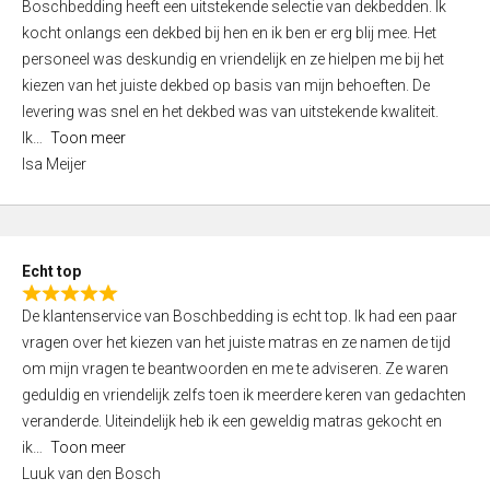
Boschbedding heeft een uitstekende selectie van dekbedden. Ik
a
5
kocht onlangs een dekbed bij hen en ik ben er erg blij mee. Het
t
personeel was deskundig en vriendelijk en ze hielpen me bij het
e
kiezen van het juiste dekbed op basis van mijn behoeften. De
d
levering was snel en het dekbed was van uitstekende kwaliteit.
5
Ik
Toon meer
,
Isa Meijer
0
o
u
t
Echt top
o
R
f
De klantenservice van Boschbedding is echt top. Ik had een paar
a
5
vragen over het kiezen van het juiste matras en ze namen de tijd
t
om mijn vragen te beantwoorden en me te adviseren. Ze waren
e
geduldig en vriendelijk zelfs toen ik meerdere keren van gedachten
d
veranderde. Uiteindelijk heb ik een geweldig matras gekocht en
5
ik
Toon meer
,
Luuk van den Bosch
0