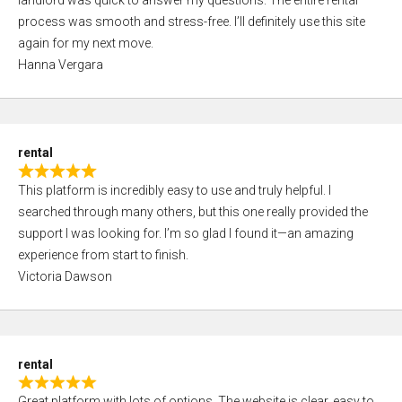
landlord was quick to answer my questions. The entire rental
e
o
process was smooth and stress-free. I’ll definitely use this site
d
f
again for my next move.
5
5
Hanna Vergara
,
0
o
u
rental
t
R
o
This platform is incredibly easy to use and truly helpful. I
a
f
searched through many others, but this one really provided the
t
5
support I was looking for. I’m so glad I found it—an amazing
e
experience from start to finish.
d
Victoria Dawson
5
,
0
o
rental
u
R
t
Great platform with lots of options. The website is clear, easy to