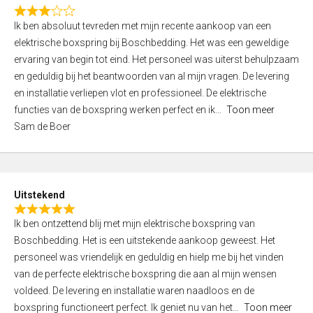
f
R
5
Ik ben absoluut tevreden met mijn recente aankoop van een
a
elektrische boxspring bij Boschbedding. Het was een geweldige
t
ervaring van begin tot eind. Het personeel was uiterst behulpzaam
e
en geduldig bij het beantwoorden van al mijn vragen. De levering
d
en installatie verliepen vlot en professioneel. De elektrische
3
functies van de boxspring werken perfect en ik
Toon meer
,
Sam de Boer
0
o
u
t
Uitstekend
o
R
f
Ik ben ontzettend blij met mijn elektrische boxspring van
a
5
Boschbedding. Het is een uitstekende aankoop geweest. Het
t
personeel was vriendelijk en geduldig en hielp me bij het vinden
e
van de perfecte elektrische boxspring die aan al mijn wensen
d
voldeed. De levering en installatie waren naadloos en de
5
boxspring functioneert perfect. Ik geniet nu van het
Toon meer