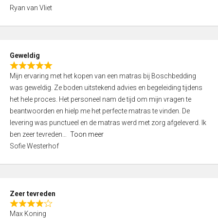
,
Ryan van Vliet
0
o
u
t
Geweldig
o
R
f
Mijn ervaring met het kopen van een matras bij Boschbedding
a
5
was geweldig. Ze boden uitstekend advies en begeleiding tijdens
t
het hele proces. Het personeel nam de tijd om mijn vragen te
e
beantwoorden en hielp me het perfecte matras te vinden. De
d
levering was punctueel en de matras werd met zorg afgeleverd. Ik
5
ben zeer tevreden
Toon meer
,
Sofie Westerhof
0
o
u
t
Zeer tevreden
o
R
f
Max Koning