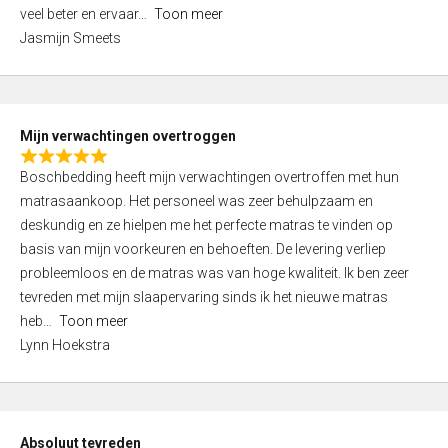
5
o
veel beter en ervaar
Toon meer
,
f
Jasmijn Smeets
0
5
o
u
t
Mijn verwachtingen overtroggen
o
R
f
Boschbedding heeft mijn verwachtingen overtroffen met hun
a
5
matrasaankoop. Het personeel was zeer behulpzaam en
t
deskundig en ze hielpen me het perfecte matras te vinden op
e
basis van mijn voorkeuren en behoeften. De levering verliep
d
probleemloos en de matras was van hoge kwaliteit. Ik ben zeer
5
tevreden met mijn slaapervaring sinds ik het nieuwe matras
,
heb
Toon meer
0
Lynn Hoekstra
o
u
t
o
Absoluut tevreden