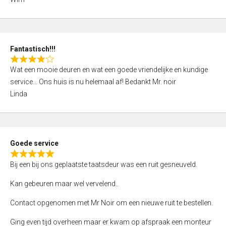
4
,
0
o
Fantastisch!!!
u
R
t
Wat een mooie deuren en wat een goede vriendelijke en kundige
a
o
service… Ons huis is nu helemaal af! Bedankt Mr. noir
t
f
Linda
e
5
d
4
,
Goede service
0
R
o
Bij een bij ons geplaatste taatsdeur was een ruit gesneuveld.
a
u
t
Kan gebeuren maar wel vervelend..
t
e
o
Contact opgenomen met Mr Noir om een nieuwe ruit te bestellen.
d
f
5
Ging even tijd overheen maar er kwam op afspraak een monteur
5