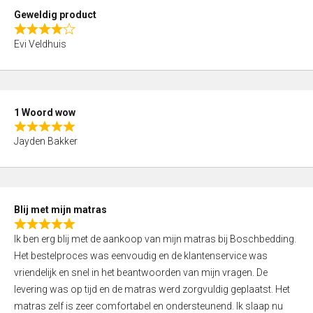
t
Geweldig product
o
R
f
Evi Veldhuis
a
5
t
e
d
1 Woord wow
4
R
,
Jayden Bakker
a
0
t
o
e
u
d
t
Blij met mijn matras
5
o
R
,
f
Ik ben erg blij met de aankoop van mijn matras bij Boschbedding.
a
0
5
Het bestelproces was eenvoudig en de klantenservice was
t
o
vriendelijk en snel in het beantwoorden van mijn vragen. De
e
u
levering was op tijd en de matras werd zorgvuldig geplaatst. Het
d
t
matras zelf is zeer comfortabel en ondersteunend. Ik slaap nu