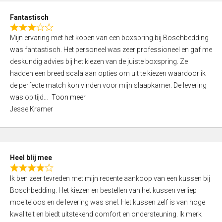
u
d
t
Fantastisch
4
o
R
,
f
Mijn ervaring met het kopen van een boxspring bij Boschbedding
a
0
5
was fantastisch. Het personeel was zeer professioneel en gaf me
t
o
deskundig advies bij het kiezen van de juiste boxspring. Ze
e
u
hadden een breed scala aan opties om uit te kiezen waardoor ik
d
t
de perfecte match kon vinden voor mijn slaapkamer. De levering
3
o
was op tijd
Toon meer
,
f
Jesse Kramer
0
5
o
u
t
Heel blij mee
o
R
f
Ik ben zeer tevreden met mijn recente aankoop van een kussen bij
a
5
Boschbedding. Het kiezen en bestellen van het kussen verliep
t
moeiteloos en de levering was snel. Het kussen zelf is van hoge
e
kwaliteit en biedt uitstekend comfort en ondersteuning. Ik merk
d