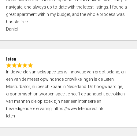
a
o
navigate, and always up-to-date with the latest listings. I found a
t
f
great apartment within my budget, and the whole process was
e
5
hassle-free.
d
Daniel
5
,
0
o
leten
u
R
t
In de wereld van seksspeeltjes is innovatie van groot belang, en
a
o
een van de meest opwindende ontwikkelingen is de Leten
t
f
Masturbator, nu beschikbaar in Nederland. Dit hoogwaardige,
e
5
ergonomisch ontworpen speeltje heeft de aandacht getrokken
d
van mannen die op zoek zijn naar een intensere en
5
bevredigendere ervaring. https://www.letendirect.nl/
,
leten
0
o
u