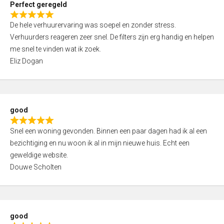
Perfect geregeld
o
R
u
De hele verhuurervaring was soepel en zonder stress.
a
t
Verhuurders reageren zeer snel. De filters zijn erg handig en helpen
t
o
me snel te vinden wat ik zoek.
e
f
Eliz Dogan
d
5
5
,
0
good
o
R
u
Snel een woning gevonden. Binnen een paar dagen had ik al een
a
t
bezichtiging en nu woon ik al in mijn nieuwe huis. Echt een
t
o
geweldige website.
e
f
Douwe Scholten
d
5
5
,
0
good
o