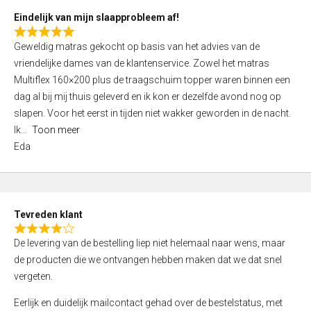
5
Eindelijk van mijn slaapprobleem af!
R
Geweldig matras gekocht op basis van het advies van de
a
vriendelijke dames van de klantenservice. Zowel het matras
t
Multiflex 160×200 plus de traagschuim topper waren binnen een
e
dag al bij mij thuis geleverd en ik kon er dezelfde avond nog op
d
slapen. Voor het eerst in tijden niet wakker geworden in de nacht.
5
Ik
Toon meer
,
Eda
0
o
u
t
Tevreden klant
o
R
f
De levering van de bestelling liep niet helemaal naar wens, maar
a
5
de producten die we ontvangen hebben maken dat we dat snel
t
vergeten.
e
d
Eerlijk en duidelijk mailcontact gehad over de bestelstatus, met