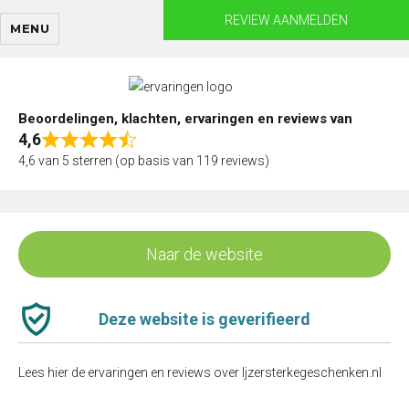
Skip
REVIEW AANMELDEN
MENU
to
content
Beoordelingen, klachten, ervaringen en reviews van
4,6
Rated
4,6 van 5 sterren (op basis van 119 reviews)
4,6
out
of
5
Naar de website
Deze website is geverifieerd
Lees hier de ervaringen en reviews over Ijzersterkegeschenken.nl