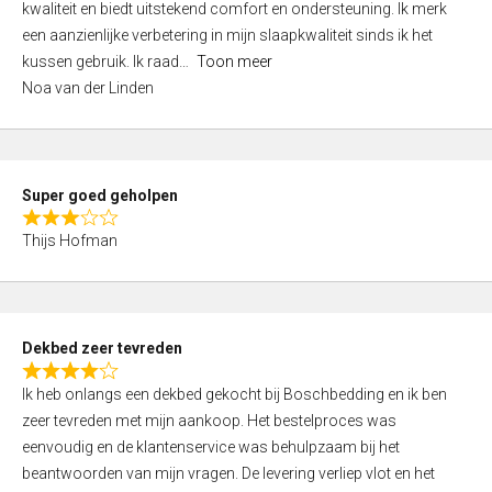
kwaliteit en biedt uitstekend comfort en ondersteuning. Ik merk
d
een aanzienlijke verbetering in mijn slaapkwaliteit sinds ik het
4
kussen gebruik. Ik raad
Toon meer
,
Noa van der Linden
0
o
u
t
Super goed geholpen
o
R
f
Thijs Hofman
a
5
t
e
d
Dekbed zeer tevreden
3
R
,
Ik heb onlangs een dekbed gekocht bij Boschbedding en ik ben
a
0
zeer tevreden met mijn aankoop. Het bestelproces was
t
o
eenvoudig en de klantenservice was behulpzaam bij het
e
u
beantwoorden van mijn vragen. De levering verliep vlot en het
d