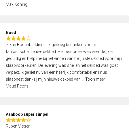
R
f
Max Koning
a
5
t
e
d
Goed
4
R
,
Ik kan Boschbedding niet genoeg bedanken voor mijn
a
0
fantastische nieuwe dekbed. Het personeel was vriendelijk en
t
o
geduldig en hielp me bij het vinden van het juiste dekbed voor mijn
e
u
slaapvoorkeuren. De levering was snel en het dekbed was goed
d
t
verpakt. Ik geniet nu van een heerlijk comfortabel en knus
4
o
slaapnest dankzij mijn nieuwe dekbed van
Toon meer
,
f
Maud Peters
0
5
o
u
t
Aankoop super simpel
o
R
f
Ruben Visser