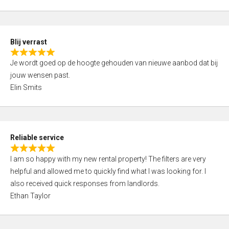
t
e
o
d
f
5
5
Blij verrast
,
R
0
Je wordt goed op de hoogte gehouden van nieuwe aanbod dat bij
a
o
jouw wensen past.
t
u
Elin Smits
e
t
d
o
5
f
,
5
Reliable service
0
R
o
I am so happy with my new rental property! The filters are very
a
u
helpful and allowed me to quickly find what I was looking for. I
t
t
also received quick responses from landlords.
e
o
Ethan Taylor
d
f
5
5
,