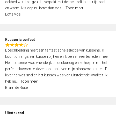
t
dekbed werd zorgvuldig verpakt. Het dekbed zelf is heerlijk zacht
4
o
en warm. Ik slaap nu beter dan ooit
Toon meer
,
f
Lotte Vos
0
5
o
u
t
Kussen is perfect
o
R
f
Boschbedding heeft een fantastische selectie van kussens. Ik
a
5
kocht onlangs een kussen bij hen en ik ben er zeer tevreden mee.
t
Het personeel was vriendelijk en deskundig en ze hielpen me het
e
perfecte kussen te kiezen op basis van mijn slaapvoorkeuren. De
d
levering was snel en het kussen was van uitstekende kwaliteit. Ik
4
heb nu
Toon meer
,
Bram de Ruiter
0
o
u
t
Uitstekend
o