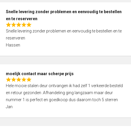
o
u
Snelle levering zonder problemen en eenvoudig te bestellen
t
en te reserveren
o
R
f
Snelle levering zonder problemen en eenvoudig te bestellen en te
a
5
reserveren
t
Hassen
e
d
5
,
moelijk contact maar scherpe prijs
0
R
o
Hele mooie stalen deur ontvangen ik had zelf 1 verkeerde besteld
a
u
en retour gezonden .Afhandeling ging langzaam maar deur
t
t
nummer 1 is perfect en goedkoop dus daarom toch 5 sterren
e
o
Jan
d
f
5
5
,