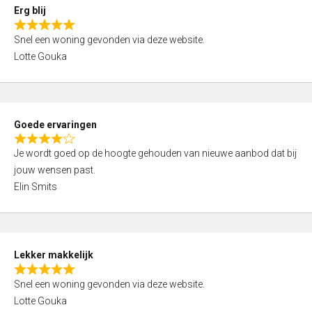
0
Erg blij
o
R
u
Snel een woning gevonden via deze website.
a
t
Lotte Gouka
t
o
e
f
d
5
5
Goede ervaringen
,
R
0
Je wordt goed op de hoogte gehouden van nieuwe aanbod dat bij
a
o
jouw wensen past.
t
u
Elin Smits
e
t
d
o
4
f
,
5
Lekker makkelijk
0
R
o
Snel een woning gevonden via deze website.
a
u
Lotte Gouka
t