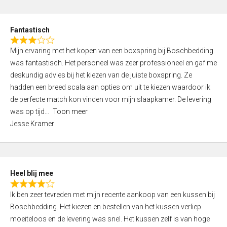
o
e
u
d
t
Fantastisch
4
o
R
,
f
Mijn ervaring met het kopen van een boxspring bij Boschbedding
a
0
5
was fantastisch. Het personeel was zeer professioneel en gaf me
t
o
deskundig advies bij het kiezen van de juiste boxspring. Ze
e
u
hadden een breed scala aan opties om uit te kiezen waardoor ik
d
t
de perfecte match kon vinden voor mijn slaapkamer. De levering
3
o
was op tijd
Toon meer
,
f
Jesse Kramer
0
5
o
u
t
Heel blij mee
o
R
f
Ik ben zeer tevreden met mijn recente aankoop van een kussen bij
a
5
Boschbedding. Het kiezen en bestellen van het kussen verliep
t
moeiteloos en de levering was snel. Het kussen zelf is van hoge
e