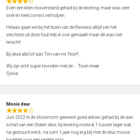
f
R
Even een klein misverstand gehad bij de levering, maar was zeer
5
a
snel en heel correct verholpen.
t
e
Helaas gaan we bij het lezen van de Reviews altijd van het
d
slechtste uit deze fout heb ik ook gemaakt maar dit was niet
4
terecht!
,
Bij deze alle lof aan Tim van mr. Noir!!
0
o
Wij zijn echt super tevreden met de
Toon meer
u
Sylvia
t
o
f
5
Mooie deur
R
Juni 2022 in de showroom geweest goed advies gehad bij de aan
a
schaf van een Stalen deur, bij levering miste ik 1 tussen lager wat
t
na gestuurd werd , na ruim 1 jaar nog erg blij met de deur mooie
e
kwaliteit voor een redelijk prijs.