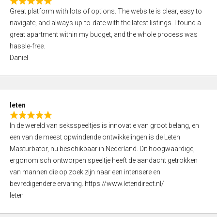
R
t
Great platform with lots of options. The website is clear, easy to
a
o
navigate, and always up-to-date with the latest listings. I found a
t
f
great apartment within my budget, and the whole process was
e
5
hassle-free.
d
Daniel
5
,
0
o
leten
u
R
t
In de wereld van seksspeeltjes is innovatie van groot belang, en
a
o
een van de meest opwindende ontwikkelingen is de Leten
t
f
Masturbator, nu beschikbaar in Nederland. Dit hoogwaardige,
e
5
ergonomisch ontworpen speeltje heeft de aandacht getrokken
d
van mannen die op zoek zijn naar een intensere en
5
bevredigendere ervaring. https://www.letendirect.nl/
,
leten
0
o