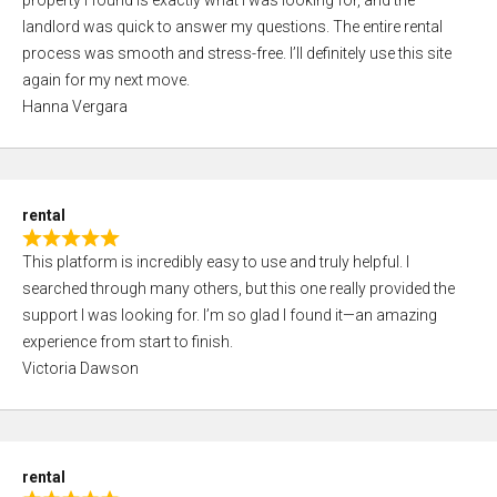
property I found is exactly what I was looking for, and the
t
t
landlord was quick to answer my questions. The entire rental
e
o
process was smooth and stress-free. I’ll definitely use this site
d
f
again for my next move.
5
5
Hanna Vergara
,
0
o
u
rental
t
R
o
This platform is incredibly easy to use and truly helpful. I
a
f
searched through many others, but this one really provided the
t
5
support I was looking for. I’m so glad I found it—an amazing
e
experience from start to finish.
d
Victoria Dawson
5
,
0
o
rental
u