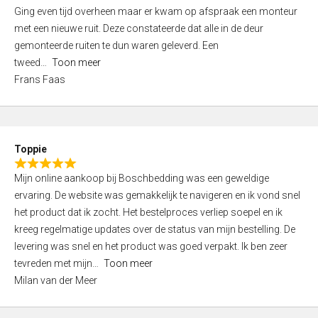
5
Ging even tijd overheen maar er kwam op afspraak een monteur
5
,
met een nieuwe ruit. Deze constateerde dat alle in de deur
0
gemonteerde ruiten te dun waren geleverd. Een
o
tweed
Toon meer
u
Frans Faas
t
o
f
5
Toppie
R
Mijn online aankoop bij Boschbedding was een geweldige
a
ervaring. De website was gemakkelijk te navigeren en ik vond snel
t
het product dat ik zocht. Het bestelproces verliep soepel en ik
e
kreeg regelmatige updates over de status van mijn bestelling. De
d
levering was snel en het product was goed verpakt. Ik ben zeer
5
tevreden met mijn
Toon meer
,
Milan van der Meer
0
o