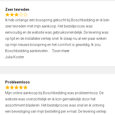
u
t
Zeer tevreden
o
R
f
Ik heb onlangs een boxspring gekocht bij Boschbedding en ik ben
a
5
zeer tevreden met mijn aankoop. Het bestelproces was
t
eenvoudig en de website was gebruiksvriendelijk. De levering was
e
op tijd en de installatie verliep snel. Ik slaap nu al een paar weken
d
op mijn nieuwe boxspring en het comfort is geweldig. Ik zou
3
Boschbedding aanbevelen
Toon meer
,
Julia Koster
0
o
u
t
Probleemloos
o
R
f
Mijn online aankoop bij Boschbedding was probleemloos. De
a
5
website was overzichtelijk en ik kon gemakkelijk door het
t
assortiment bladeren. Het bestelproces was snel en ik ontving
e
een bevestiging van mijn bestelling per e-mail. De levering verliep
d