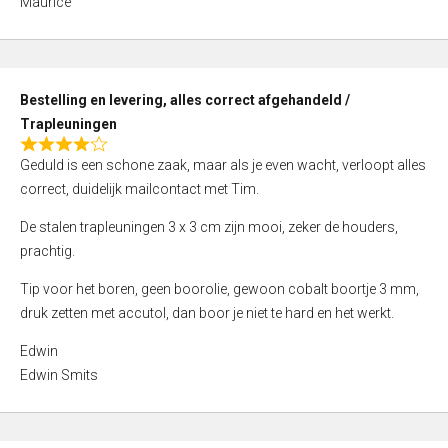
Maurice
5
,
0
o
Bestelling en levering, alles correct afgehandeld /
u
Trapleuningen
t
R
o
Geduld is een schone zaak, maar als je even wacht, verloopt alles
a
f
correct, duidelijk mailcontact met Tim.
t
5
e
De stalen trapleuningen 3 x 3 cm zijn mooi, zeker de houders,
d
prachtig.
4
Tip voor het boren, geen boorolie, gewoon cobalt boortje 3 mm,
,
druk zetten met accutol, dan boor je niet te hard en het werkt.
0
o
Edwin
u
Edwin Smits
t
o
f