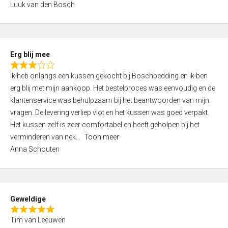
Luuk van den Bosch
0
o
u
t
Erg blij mee
o
R
f
Ik heb onlangs een kussen gekocht bij Boschbedding en ik ben
a
5
erg blij met mijn aankoop. Het bestelproces was eenvoudig en de
t
klantenservice was behulpzaam bij het beantwoorden van mijn
e
vragen. De levering verliep vlot en het kussen was goed verpakt.
d
Het kussen zelf is zeer comfortabel en heeft geholpen bij het
3
verminderen van nek
Toon meer
,
Anna Schouten
0
o
u
t
Geweldige
o
R
f
Tim van Leeuwen
a