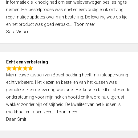
informatie die ik nodig had om een weloverwogen beslissing te
e
nemen. Het bestelproces was snel en eenvoudig en ik ontving
d
regelmatige updates over mijn bestelling. De levering was op tijd
4
en het product was goed verpakt
Toon meer
,
Sara Visser
0
o
u
t
Echt een verbetering
o
R
f
Mijn nieuwe kussen van Boschbedding heeft mijn slaapervaring
a
5
echt verbeterd. Het kiezen en bestellen van het kussen was
t
gemakkelijk en de levering was snel. Het kussen biedt uitstekende
e
ondersteuning voor mijn nek en hoofd en ik word nu uitgerust
d
wakker zonder pijn of stijfheid. De kwaliteit van het kussen is
5
merkbaar en ik ben zeer
Toon meer
,
Daan Smit
0
o