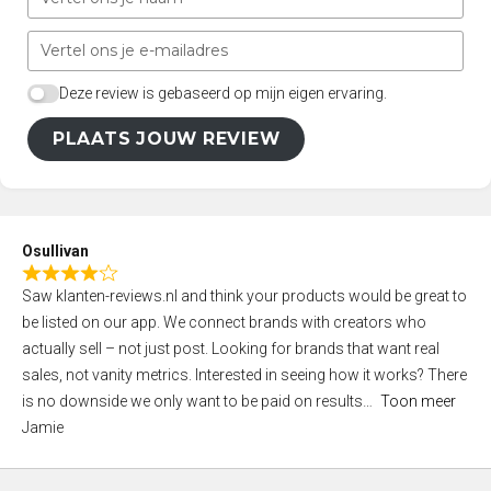
Deze review is gebaseerd op mijn eigen ervaring.
PLAATS JOUW REVIEW
Osullivan
R
Saw klanten-reviews.nl and think your products would be great to
a
be listed on our app. We connect brands with creators who
t
actually sell – not just post. Looking for brands that want real
e
sales, not vanity metrics. Interested in seeing how it works? There
d
is no downside we only want to be paid on results
Toon meer
4
Jamie
,
0