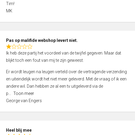
4
Tim!
,
MK
0
o
u
t
Pas op malifide webshop levert niet.
o
R
Ik heb deze partij het voordeel van de twijfel gegeven. Maar dat
f
a
blijkt toch een fout van mij te zijn geweest.
5
t
e
Er wordt leugen na leugen verteld over de vertragende verzending
d
en uiteindelijk wordt het niet meer geleverd. Met de vraag of ik een
1
andere wil. Dan hebben ze al een tv uitgeleverd via de
,
p
Toon meer
0
George van Engers
o
u
t
o
Heel blij mee