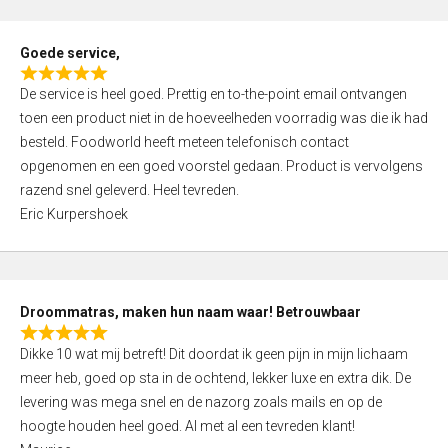
u
t
Goede service,
o
R
f
De service is heel goed. Prettig en to-the-point email ontvangen
a
5
toen een product niet in de hoeveelheden voorradig was die ik had
t
besteld. Foodworld heeft meteen telefonisch contact
e
opgenomen en een goed voorstel gedaan. Product is vervolgens
d
razend snel geleverd. Heel tevreden.
5
Eric Kurpershoek
,
0
o
u
Droommatras, maken hun naam waar! Betrouwbaar
t
R
o
Dikke 10 wat mij betreft! Dit doordat ik geen pijn in mijn lichaam
a
f
meer heb, goed op sta in de ochtend, lekker luxe en extra dik. De
t
5
levering was mega snel en de nazorg zoals mails en op de
e
hoogte houden heel goed. Al met al een tevreden klant!
d