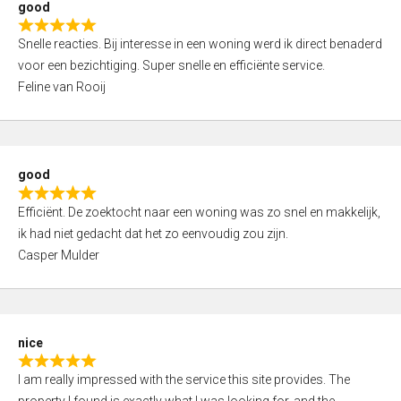
good
o
R
u
Snelle reacties. Bij interesse in een woning werd ik direct benaderd
a
t
voor een bezichtiging. Super snelle en efficiënte service.
t
o
Feline van Rooij
e
f
d
5
5
,
good
0
R
o
Efficiënt. De zoektocht naar een woning was zo snel en makkelijk,
a
u
ik had niet gedacht dat het zo eenvoudig zou zijn.
t
t
Casper Mulder
e
o
d
f
5
5
,
nice
0
R
o
I am really impressed with the service this site provides. The
a
u