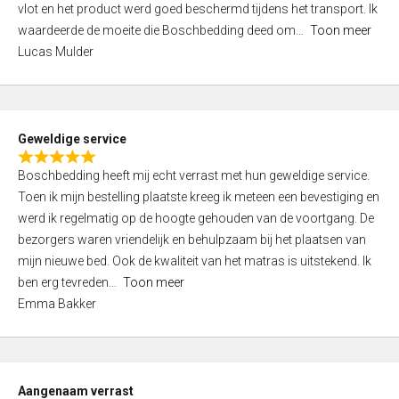
vlot en het product werd goed beschermd tijdens het transport. Ik
5
waardeerde de moeite die Boschbedding deed om
Toon meer
,
Lucas Mulder
0
o
u
t
Geweldige service
o
R
f
Boschbedding heeft mij echt verrast met hun geweldige service.
a
5
Toen ik mijn bestelling plaatste kreeg ik meteen een bevestiging en
t
werd ik regelmatig op de hoogte gehouden van de voortgang. De
e
bezorgers waren vriendelijk en behulpzaam bij het plaatsen van
d
mijn nieuwe bed. Ook de kwaliteit van het matras is uitstekend. Ik
5
ben erg tevreden
Toon meer
,
Emma Bakker
0
o
u
t
Aangenaam verrast