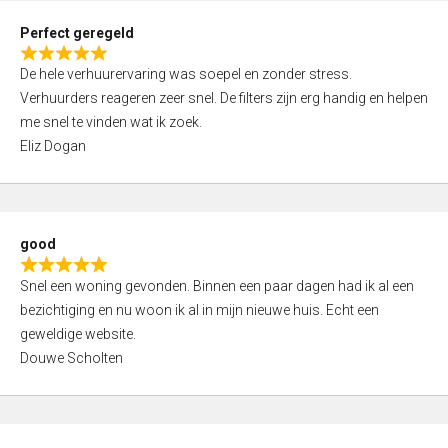
0
Perfect geregeld
o
R
u
De hele verhuurervaring was soepel en zonder stress.
a
t
Verhuurders reageren zeer snel. De filters zijn erg handig en helpen
t
o
me snel te vinden wat ik zoek.
e
f
Eliz Dogan
d
5
5
,
0
good
o
R
u
Snel een woning gevonden. Binnen een paar dagen had ik al een
a
t
bezichtiging en nu woon ik al in mijn nieuwe huis. Echt een
t
o
geweldige website.
e
f
Douwe Scholten
d
5
5
,
0