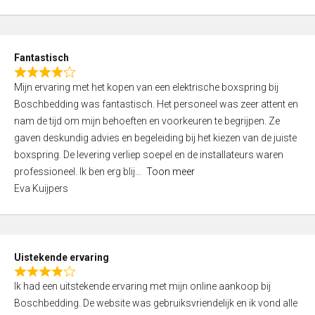
5
t
e
d
Fantastisch
5
R
,
Mijn ervaring met het kopen van een elektrische boxspring bij
a
0
Boschbedding was fantastisch. Het personeel was zeer attent en
t
o
nam de tijd om mijn behoeften en voorkeuren te begrijpen. Ze
e
u
gaven deskundig advies en begeleiding bij het kiezen van de juiste
d
t
boxspring. De levering verliep soepel en de installateurs waren
4
o
professioneel. Ik ben erg blij
Toon meer
,
f
Eva Kuijpers
0
5
o
u
t
Uistekende ervaring
o
R
f
Ik had een uitstekende ervaring met mijn online aankoop bij
a
5
Boschbedding. De website was gebruiksvriendelijk en ik vond alle
t