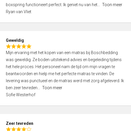
5
boxspring functioneert perfect. Ik geniet nu van het
Toon meer
,
Ryan van Vliet
0
o
u
t
Geweldig
o
R
f
Mijn ervaring met het kopen van een matras bij Boschbedding
a
5
was geweldig. Ze boden uitstekend advies en begeleiding tijdens
t
het hele proces. Het personeel nam de tijd om mijn vragen te
e
beantwoorden en hielp me het perfecte matras te vinden. De
d
levering was punctueel en de matras werd met zorg afgeleverd. Ik
5
ben zeer tevreden
Toon meer
,
Sofie Westerhof
0
o
u
t
Zeer tevreden
o