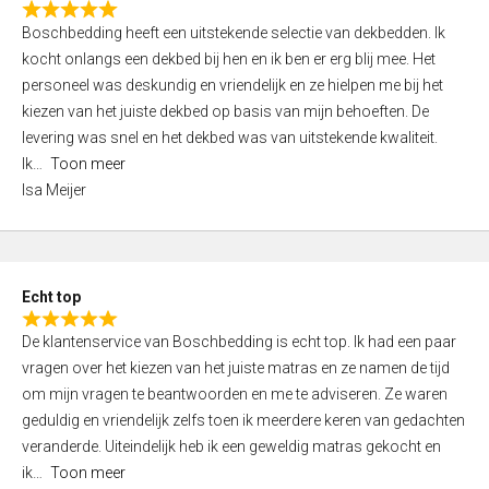
R
f
Boschbedding heeft een uitstekende selectie van dekbedden. Ik
a
5
kocht onlangs een dekbed bij hen en ik ben er erg blij mee. Het
t
personeel was deskundig en vriendelijk en ze hielpen me bij het
e
kiezen van het juiste dekbed op basis van mijn behoeften. De
d
levering was snel en het dekbed was van uitstekende kwaliteit.
5
Ik
Toon meer
,
Isa Meijer
0
o
u
t
Echt top
o
R
f
De klantenservice van Boschbedding is echt top. Ik had een paar
a
5
vragen over het kiezen van het juiste matras en ze namen de tijd
t
om mijn vragen te beantwoorden en me te adviseren. Ze waren
e
geduldig en vriendelijk zelfs toen ik meerdere keren van gedachten
d
veranderde. Uiteindelijk heb ik een geweldig matras gekocht en
5
ik
Toon meer
,