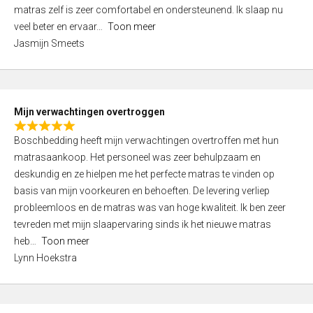
d
t
matras zelf is zeer comfortabel en ondersteunend. Ik slaap nu
5
o
veel beter en ervaar
Toon meer
,
f
Jasmijn Smeets
0
5
o
u
t
Mijn verwachtingen overtroggen
o
R
f
Boschbedding heeft mijn verwachtingen overtroffen met hun
a
5
matrasaankoop. Het personeel was zeer behulpzaam en
t
deskundig en ze hielpen me het perfecte matras te vinden op
e
basis van mijn voorkeuren en behoeften. De levering verliep
d
probleemloos en de matras was van hoge kwaliteit. Ik ben zeer
5
tevreden met mijn slaapervaring sinds ik het nieuwe matras
,
heb
Toon meer
0
Lynn Hoekstra
o
u
t