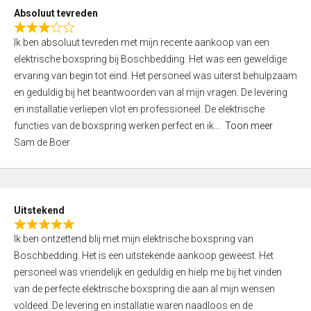
o
Absoluut tevreden
f
R
5
Ik ben absoluut tevreden met mijn recente aankoop van een
a
elektrische boxspring bij Boschbedding. Het was een geweldige
t
ervaring van begin tot eind. Het personeel was uiterst behulpzaam
e
en geduldig bij het beantwoorden van al mijn vragen. De levering
d
en installatie verliepen vlot en professioneel. De elektrische
3
functies van de boxspring werken perfect en ik
Toon meer
,
Sam de Boer
0
o
u
t
Uitstekend
o
R
f
Ik ben ontzettend blij met mijn elektrische boxspring van
a
5
Boschbedding. Het is een uitstekende aankoop geweest. Het
t
personeel was vriendelijk en geduldig en hielp me bij het vinden
e
van de perfecte elektrische boxspring die aan al mijn wensen
d
voldeed. De levering en installatie waren naadloos en de