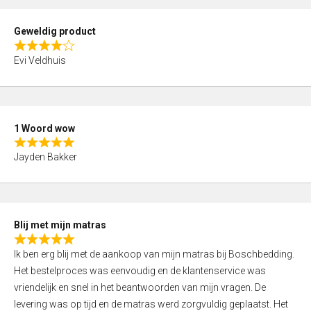
u
t
Geweldig product
o
R
f
Evi Veldhuis
a
5
t
e
d
1 Woord wow
4
R
,
Jayden Bakker
a
0
t
o
e
u
d
t
Blij met mijn matras
5
o
R
,
f
Ik ben erg blij met de aankoop van mijn matras bij Boschbedding.
a
0
5
Het bestelproces was eenvoudig en de klantenservice was
t
o
vriendelijk en snel in het beantwoorden van mijn vragen. De
e
u
levering was op tijd en de matras werd zorgvuldig geplaatst. Het