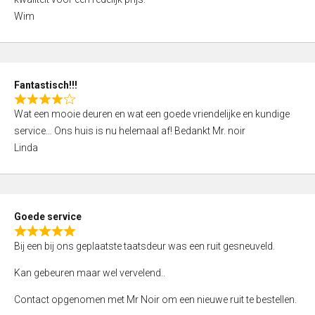
d
Wim
4
,
0
o
Fantastisch!!!
u
R
t
Wat een mooie deuren en wat een goede vriendelijke en kundige
a
o
service… Ons huis is nu helemaal af! Bedankt Mr. noir
t
f
Linda
e
5
d
4
,
Goede service
0
R
o
Bij een bij ons geplaatste taatsdeur was een ruit gesneuveld.
a
u
t
Kan gebeuren maar wel vervelend..
t
e
o
Contact opgenomen met Mr Noir om een nieuwe ruit te bestellen.
d
f