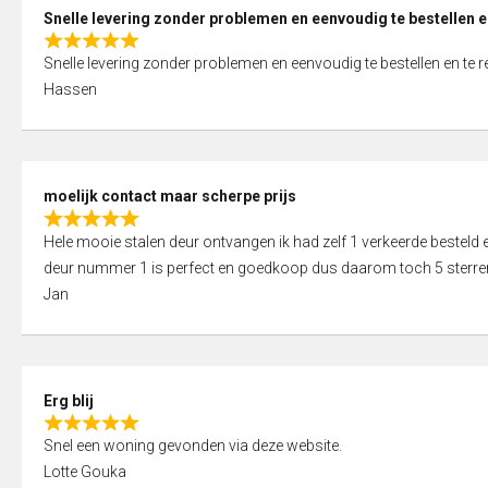
0
Snelle levering zonder problemen en eenvoudig te bestellen e
o
R
u
Snelle levering zonder problemen en eenvoudig te bestellen en te 
a
t
Hassen
t
o
e
f
d
5
5
moelijk contact maar scherpe prijs
,
R
0
Hele mooie stalen deur ontvangen ik had zelf 1 verkeerde bestel
a
o
deur nummer 1 is perfect en goedkoop dus daarom toch 5 sterre
t
u
Jan
e
t
d
o
5
f
,
5
Erg blij
0
R
o
Snel een woning gevonden via deze website.
a
u
Lotte Gouka
t