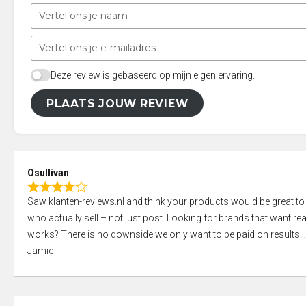
Deze review is gebaseerd op mijn eigen ervaring.
PLAATS JOUW REVIEW
Osullivan
R
Saw klanten-reviews.nl and think your products would be great to
a
who actually sell – not just post. Looking for brands that want real
t
works? There is no downside we only want to be paid on results
e
Jamie
d
4
,