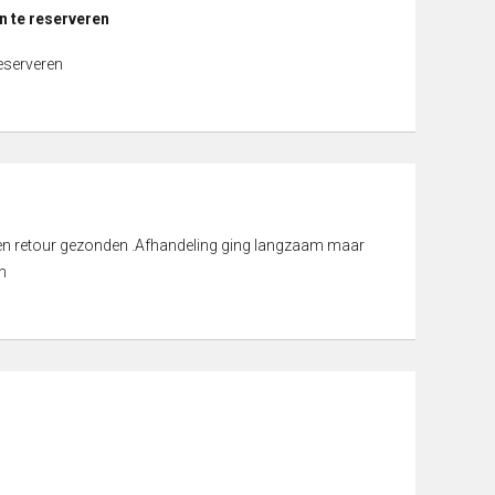
n te reserveren
reserveren
d en retour gezonden .Afhandeling ging langzaam maar
n