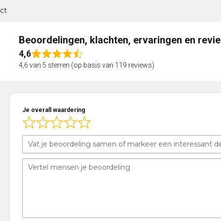
ct
Beoordelingen, klachten, ervaringen en revi
4,6
Rated
4,6 van 5 sterren (op basis van 119 reviews)
4,6
out
of
5
Je overall waardering