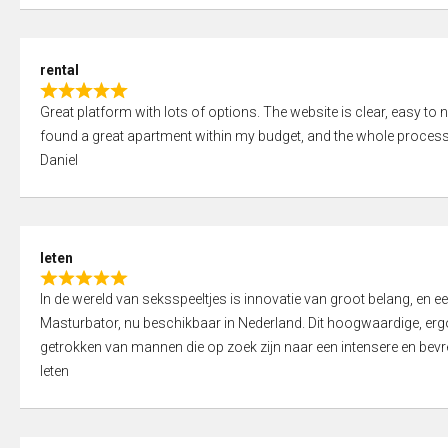
d
5
5
,
rental
0
R
o
Great platform with lots of options. The website is clear, easy to na
a
u
found a great apartment within my budget, and the whole process
t
t
Daniel
e
o
d
f
5
5
,
leten
0
R
o
In de wereld van seksspeeltjes is innovatie van groot belang, en 
a
u
Masturbator, nu beschikbaar in Nederland. Dit hoogwaardige, er
t
t
getrokken van mannen die op zoek zijn naar een intensere en bevre
e
o
leten
d
f
5
5
,