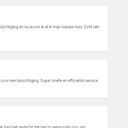
ichtiging en nu woon ik al in mijn nieuwe huis. Echt een
 voor een bezichtiging. Super snelle en efficiënte service.
ik had niet gedacht dat het zo eenvoudig zou zijn.