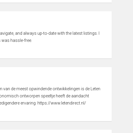
vigate, and always up-to-date with the latest listings. I
 was hassle-free.
een van de meest opwindende ontwikkelingen is de Leten
gonomisch ontworpen speeltje heeft de aandacht
digendere ervaring. https://www.letendirect.nl/