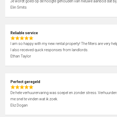
Je wordt goed op de hoogte gehouden van nieuwe aanbod dat bij
a
o
Elin Smits
t
u
e
t
d
o
5
f
Reliable service
,
5
R
0
I am so happy with my new rental property! The filters are very hel
a
o
I also received quick responses from landlords.
t
u
Ethan Taylor
e
t
d
o
5
f
,
5
Perfect geregeld
0
R
o
De hele verhuurervaring was soepel en zonder stress. Verhuurders r
a
u
me snel te vinden wat ik zoek.
t
t
Eliz Dogan
e
o
d
f