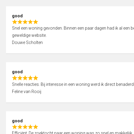
5
5
,
good
0
R
o
Snel een woning gevonden. Binnen een paar dagen had ik al een bez
a
u
geweldige website.
t
t
Douwe Scholten
e
o
d
f
5
5
,
good
0
R
o
Snelle reacties. Bij interesse in een woning werd ik direct benaderd
a
u
Feline van Rooij
t
t
e
o
d
f
5
5
good
,
R
0
Efficiënt. De zoektocht naar een woning was zo snel en makkelijk, 