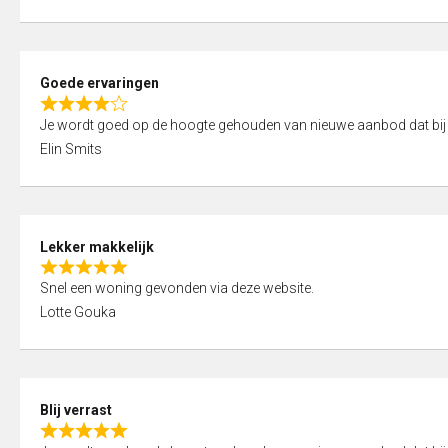
t
e
o
d
f
5
5
Goede ervaringen
,
R
0
Je wordt goed op de hoogte gehouden van nieuwe aanbod dat bij
a
o
Elin Smits
t
u
e
t
d
o
4
f
Lekker makkelijk
,
5
R
0
Snel een woning gevonden via deze website.
a
o
Lotte Gouka
t
u
e
t
d
o
5
f
Blij verrast
,
5
R
0