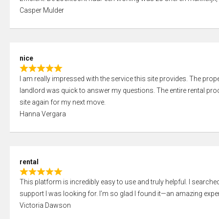
a
o
Casper Mulder
t
u
e
t
d
o
5
f
nice
,
5
R
0
I am really impressed with the service this site provides. The prope
a
o
landlord was quick to answer my questions. The entire rental proce
t
u
site again for my next move.
e
t
Hanna Vergara
d
o
5
f
,
5
0
rental
o
R
u
This platform is incredibly easy to use and truly helpful. I search
a
t
support I was looking for. I’m so glad I found it—an amazing exper
t
o
Victoria Dawson
e
f