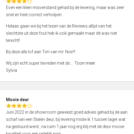
f
R
Even een klein misverstand gehad bij de levering, maar was zeer
5
a
snel en heel correct verholpen.
t
e
Helaas gaan we bij het lezen van de Reviews altijd van het
d
slechtste uit deze fout heb ik ook gemaakt maar dit was niet
4
terecht!
,
Bij deze alle lof aan Tim van mr. Noir!!
0
o
Wij zijn echt super tevreden met de
Toon meer
u
Sylvia
t
o
f
5
Mooie deur
R
Juni 2022 in de showroom geweest goed advies gehad bij de aan
a
schaf van een Stalen deur, bij levering miste ik 1 tussen lager wat
t
na gestuurd werd , na ruim 1 jaar nog erg blij met de deur mooie
e
kwaliteit voor een redelijk prijs.