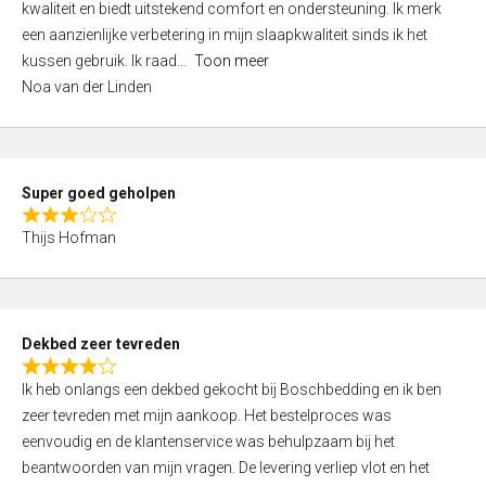
kwaliteit en biedt uitstekend comfort en ondersteuning. Ik merk
d
een aanzienlijke verbetering in mijn slaapkwaliteit sinds ik het
4
kussen gebruik. Ik raad
Toon meer
,
Noa van der Linden
0
o
u
t
Super goed geholpen
o
R
f
Thijs Hofman
a
5
t
e
d
Dekbed zeer tevreden
3
R
,
Ik heb onlangs een dekbed gekocht bij Boschbedding en ik ben
a
0
zeer tevreden met mijn aankoop. Het bestelproces was
t
o
eenvoudig en de klantenservice was behulpzaam bij het
e
u
beantwoorden van mijn vragen. De levering verliep vlot en het
d