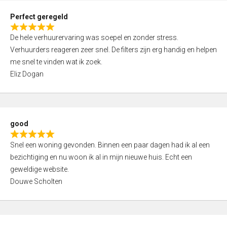
0
Perfect geregeld
o
R
u
De hele verhuurervaring was soepel en zonder stress.
a
t
Verhuurders reageren zeer snel. De filters zijn erg handig en helpen
t
o
me snel te vinden wat ik zoek.
e
f
Eliz Dogan
d
5
5
,
0
good
o
R
u
Snel een woning gevonden. Binnen een paar dagen had ik al een
a
t
bezichtiging en nu woon ik al in mijn nieuwe huis. Echt een
t
o
geweldige website.
e
f
Douwe Scholten
d
5
5
,
0