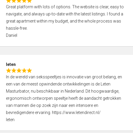
R
t
Great platform with lots of options. The website is clear, easy to
a
o
navigate, and always up-to-date with the latest listings. I found a
t
f
great apartment within my budget, and the whole process was
e
5
hassle-free.
d
Daniel
5
,
0
o
leten
u
R
t
In de wereld van seksspeeltjes is innovatie van groot belang, en
a
o
een van de meest opwindende ontwikkelingen is de Leten
t
f
Masturbator, nu beschikbaar in Nederland. Dit hoogwaardige,
e
5
ergonomisch ontworpen speeltje heeft de aandacht getrokken
d
van mannen die op zoek zijn naar een intensere en
5
bevredigendere ervaring. https://www.letendirect.nl/
,
leten
0
o