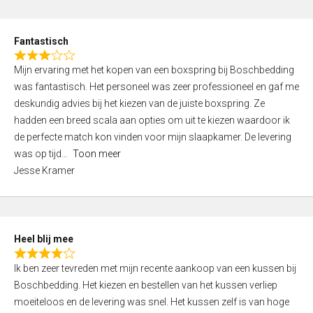
o
e
u
d
t
Fantastisch
4
o
R
,
f
Mijn ervaring met het kopen van een boxspring bij Boschbedding
a
0
5
was fantastisch. Het personeel was zeer professioneel en gaf me
t
o
deskundig advies bij het kiezen van de juiste boxspring. Ze
e
u
hadden een breed scala aan opties om uit te kiezen waardoor ik
d
t
de perfecte match kon vinden voor mijn slaapkamer. De levering
3
o
was op tijd
Toon meer
,
f
Jesse Kramer
0
5
o
u
t
Heel blij mee
o
R
f
Ik ben zeer tevreden met mijn recente aankoop van een kussen bij
a
5
Boschbedding. Het kiezen en bestellen van het kussen verliep
t
moeiteloos en de levering was snel. Het kussen zelf is van hoge
e