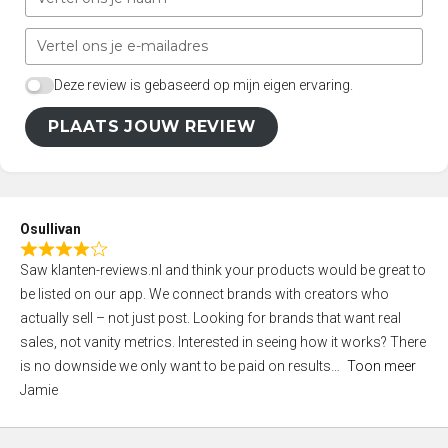
Deze review is gebaseerd op mijn eigen ervaring.
PLAATS JOUW REVIEW
Osullivan
R
Saw klanten-reviews.nl and think your products would be great to
a
be listed on our app. We connect brands with creators who
t
actually sell – not just post. Looking for brands that want real
e
sales, not vanity metrics. Interested in seeing how it works? There
d
is no downside we only want to be paid on results
Toon meer
4
Jamie
,
0