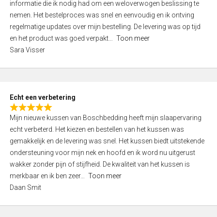
informatie die ik nodig had om een weloverwogen beslissing te
e
nemen. Het bestelproces was snel en eenvoudig en ik ontving
d
regelmatige updates over mijn bestelling. De levering was op tijd
4
en het product was goed verpakt
Toon meer
,
Sara Visser
0
o
u
t
Echt een verbetering
o
R
f
Mijn nieuwe kussen van Boschbedding heeft mijn slaapervaring
a
5
echt verbeterd. Het kiezen en bestellen van het kussen was
t
gemakkelijk en de levering was snel. Het kussen biedt uitstekende
e
ondersteuning voor mijn nek en hoofd en ik word nu uitgerust
d
wakker zonder pijn of stijfheid. De kwaliteit van het kussen is
5
merkbaar en ik ben zeer
Toon meer
,
Daan Smit
0
o