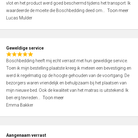
vlot en het product werd goed beschermd tijdens het transport. Ik
5
waardeerde de moeite die Boschbedding deed om
Toon meer
,
Lucas Mulder
0
o
u
t
Geweldige service
o
R
f
Boschbedding heeft mij echt verrast met hun geweldige service.
a
5
Toen ik mijn bestelling plaatste kreeg ik meteen een bevestiging en
t
werd ik regelmatig op de hoogte gehouden van de voortgang. De
e
bezorgers waren vriendelijk en behulpzaam bij het plaatsen van
d
mijn nieuwe bed. Ook de kwaliteit van het matras is uitstekend. Ik
5
ben erg tevreden
Toon meer
,
Emma Bakker
0
o
u
t
Aangenaam verrast