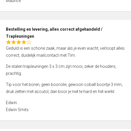
Maurice
5
,
0
o
Bestelling en levering, alles correct afgehandeld /
u
Trapleuningen
t
R
o
Geduld is een schone zaak, maar als je even wacht, verloopt alles
a
f
correct, duidelijk mailcontact met Tim.
t
5
e
De stalen trapleuningen 3 x 3 cm zijn mooi, zeker de houders,
d
prachtig.
4
Tip voor het boren, geen boorolie, gewoon cobalt boortje 3 mm,
,
druk zetten met accutol, dan boor je niet te hard en het werkt.
0
o
Edwin
u
Edwin Smits
t
o
f