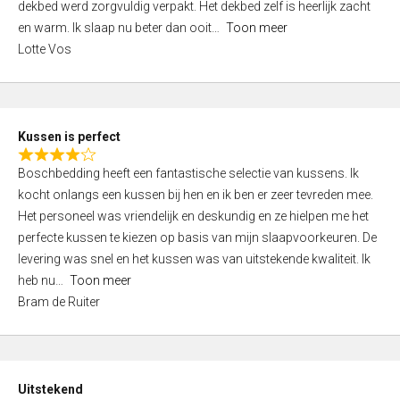
t
dekbed werd zorgvuldig verpakt. Het dekbed zelf is heerlijk zacht
4
o
en warm. Ik slaap nu beter dan ooit
Toon meer
,
f
Lotte Vos
0
5
o
u
t
Kussen is perfect
o
R
f
Boschbedding heeft een fantastische selectie van kussens. Ik
a
5
kocht onlangs een kussen bij hen en ik ben er zeer tevreden mee.
t
Het personeel was vriendelijk en deskundig en ze hielpen me het
e
perfecte kussen te kiezen op basis van mijn slaapvoorkeuren. De
d
levering was snel en het kussen was van uitstekende kwaliteit. Ik
4
heb nu
Toon meer
,
Bram de Ruiter
0
o
u
t
Uitstekend
o