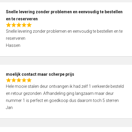
o
u
Snelle levering zonder problemen en eenvoudig te bestellen
t
en te reserveren
o
R
f
Snelle levering zonder problemen en eenvoudig te bestellen en te
a
5
reserveren
t
Hassen
e
d
5
,
moelijk contact maar scherpe prijs
0
R
o
Hele mooie stalen deur ontvangen ik had zelf 1 verkeerde besteld
a
u
en retour gezonden .Afhandeling ging langzaam maar deur
t
t
nummer 1 is perfect en goedkoop dus daarom toch 5 sterren
e
o
Jan
d
f
5
5
,