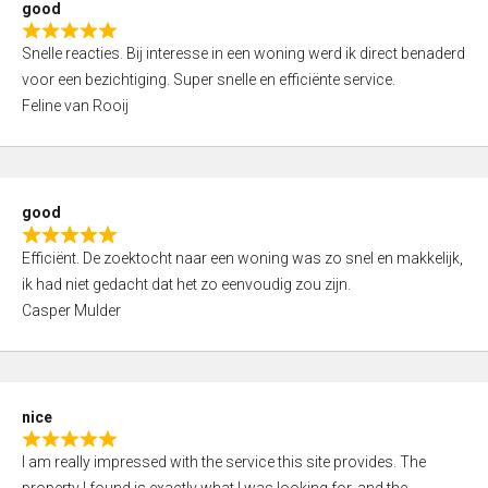
good
o
R
u
Snelle reacties. Bij interesse in een woning werd ik direct benaderd
a
t
voor een bezichtiging. Super snelle en efficiënte service.
t
o
Feline van Rooij
e
f
d
5
5
,
good
0
R
o
Efficiënt. De zoektocht naar een woning was zo snel en makkelijk,
a
u
ik had niet gedacht dat het zo eenvoudig zou zijn.
t
t
Casper Mulder
e
o
d
f
5
5
,
nice
0
R
o
I am really impressed with the service this site provides. The
a
u