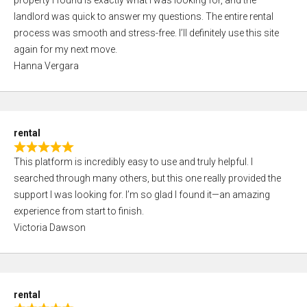
property I found is exactly what I was looking for, and the
t
t
landlord was quick to answer my questions. The entire rental
e
o
process was smooth and stress-free. I’ll definitely use this site
d
f
again for my next move.
5
5
Hanna Vergara
,
0
o
u
rental
t
R
o
This platform is incredibly easy to use and truly helpful. I
a
f
searched through many others, but this one really provided the
t
5
support I was looking for. I’m so glad I found it—an amazing
e
experience from start to finish.
d
Victoria Dawson
5
,
0
o
rental
u