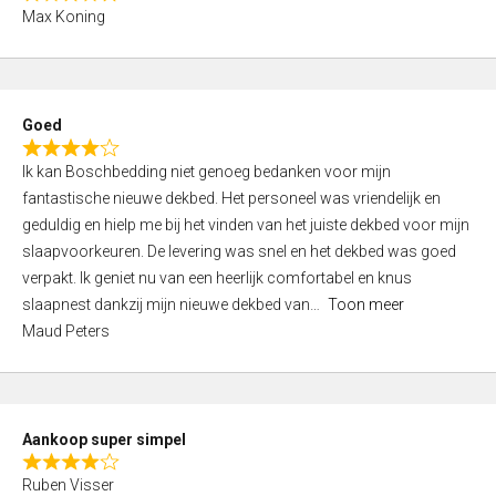
R
f
Max Koning
a
5
t
e
d
Goed
4
R
,
Ik kan Boschbedding niet genoeg bedanken voor mijn
a
0
fantastische nieuwe dekbed. Het personeel was vriendelijk en
t
o
geduldig en hielp me bij het vinden van het juiste dekbed voor mijn
e
u
slaapvoorkeuren. De levering was snel en het dekbed was goed
d
t
verpakt. Ik geniet nu van een heerlijk comfortabel en knus
4
o
slaapnest dankzij mijn nieuwe dekbed van
Toon meer
,
f
Maud Peters
0
5
o
u
t
Aankoop super simpel
o
R
f
Ruben Visser