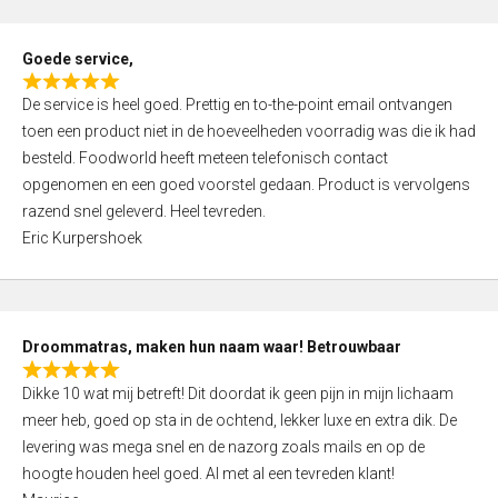
u
t
Goede service,
o
R
f
De service is heel goed. Prettig en to-the-point email ontvangen
a
5
toen een product niet in de hoeveelheden voorradig was die ik had
t
besteld. Foodworld heeft meteen telefonisch contact
e
opgenomen en een goed voorstel gedaan. Product is vervolgens
d
razend snel geleverd. Heel tevreden.
5
Eric Kurpershoek
,
0
o
u
Droommatras, maken hun naam waar! Betrouwbaar
t
R
o
Dikke 10 wat mij betreft! Dit doordat ik geen pijn in mijn lichaam
a
f
meer heb, goed op sta in de ochtend, lekker luxe en extra dik. De
t
5
levering was mega snel en de nazorg zoals mails en op de
e
hoogte houden heel goed. Al met al een tevreden klant!
d