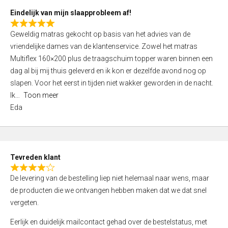
5
Eindelijk van mijn slaapprobleem af!
R
Geweldig matras gekocht op basis van het advies van de
a
vriendelijke dames van de klantenservice. Zowel het matras
t
Multiflex 160×200 plus de traagschuim topper waren binnen een
e
dag al bij mij thuis geleverd en ik kon er dezelfde avond nog op
d
slapen. Voor het eerst in tijden niet wakker geworden in de nacht.
5
Ik
Toon meer
,
Eda
0
o
u
t
Tevreden klant
o
R
f
De levering van de bestelling liep niet helemaal naar wens, maar
a
5
de producten die we ontvangen hebben maken dat we dat snel
t
vergeten.
e
d
Eerlijk en duidelijk mailcontact gehad over de bestelstatus, met