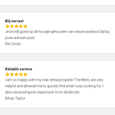
t
e
o
d
f
5
5
Blij verrast
,
R
0
Je wordt goed op de hoogte gehouden van nieuwe aanbod dat bij
a
o
jouw wensen past.
t
u
Elin Smits
e
t
d
o
5
f
,
5
Reliable service
0
R
o
I am so happy with my new rental property! The filters are very
a
u
helpful and allowed me to quickly find what I was looking for. I
t
t
also received quick responses from landlords.
e
o
Ethan Taylor
d
f
5
5
,