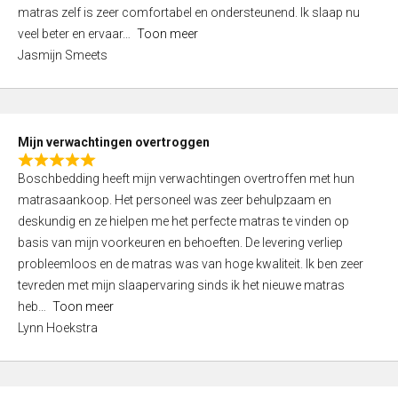
d
t
matras zelf is zeer comfortabel en ondersteunend. Ik slaap nu
5
o
veel beter en ervaar
Toon meer
,
f
Jasmijn Smeets
0
5
o
u
t
Mijn verwachtingen overtroggen
o
R
f
Boschbedding heeft mijn verwachtingen overtroffen met hun
a
5
matrasaankoop. Het personeel was zeer behulpzaam en
t
deskundig en ze hielpen me het perfecte matras te vinden op
e
basis van mijn voorkeuren en behoeften. De levering verliep
d
probleemloos en de matras was van hoge kwaliteit. Ik ben zeer
5
tevreden met mijn slaapervaring sinds ik het nieuwe matras
,
heb
Toon meer
0
Lynn Hoekstra
o
u
t