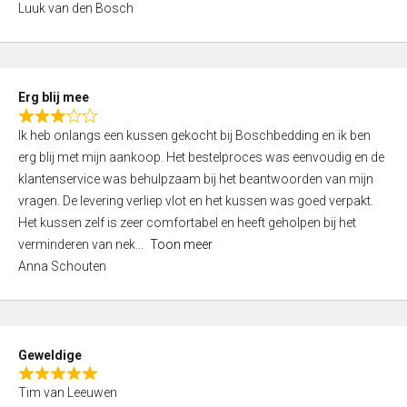
Luuk van den Bosch
0
o
u
t
Erg blij mee
o
R
f
Ik heb onlangs een kussen gekocht bij Boschbedding en ik ben
a
5
erg blij met mijn aankoop. Het bestelproces was eenvoudig en de
t
klantenservice was behulpzaam bij het beantwoorden van mijn
e
vragen. De levering verliep vlot en het kussen was goed verpakt.
d
Het kussen zelf is zeer comfortabel en heeft geholpen bij het
3
verminderen van nek
Toon meer
,
Anna Schouten
0
o
u
t
Geweldige
o
R
f
Tim van Leeuwen
a