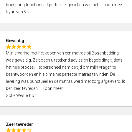
5
boxspring functioneert perfect. Ik geniet nu van het
Toon meer
,
Ryan van Vliet
0
o
u
t
Geweldig
o
R
f
Mijn ervaring met het kopen van een matras bij Boschbedding
a
5
was geweldig. Ze boden uitstekend advies en begeleiding tijdens
t
het hele proces. Het personeel nam de tijd om mijn vragen te
e
beantwoorden en hielp me het perfecte matras te vinden. De
d
levering was punctueel en de matras werd met zorg afgeleverd. Ik
5
ben zeer tevreden
Toon meer
,
Sofie Westerhof
0
o
u
t
Zeer tevreden
o