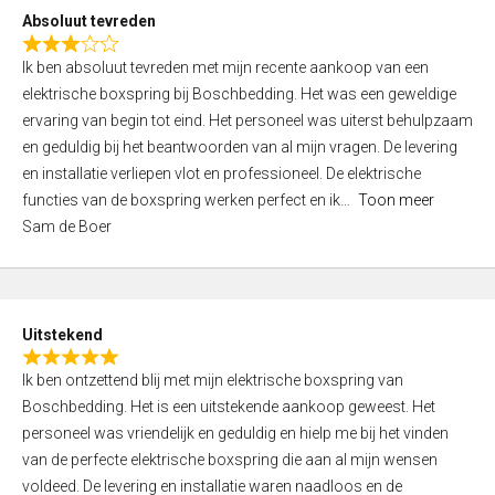
o
Absoluut tevreden
f
R
5
Ik ben absoluut tevreden met mijn recente aankoop van een
a
elektrische boxspring bij Boschbedding. Het was een geweldige
t
ervaring van begin tot eind. Het personeel was uiterst behulpzaam
e
en geduldig bij het beantwoorden van al mijn vragen. De levering
d
en installatie verliepen vlot en professioneel. De elektrische
3
functies van de boxspring werken perfect en ik
Toon meer
,
Sam de Boer
0
o
u
t
Uitstekend
o
R
f
Ik ben ontzettend blij met mijn elektrische boxspring van
a
5
Boschbedding. Het is een uitstekende aankoop geweest. Het
t
personeel was vriendelijk en geduldig en hielp me bij het vinden
e
van de perfecte elektrische boxspring die aan al mijn wensen
d
voldeed. De levering en installatie waren naadloos en de