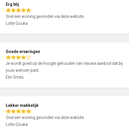
0
Erg blij
o
R
u
Snel een woning gevonden via deze website.
a
t
Lotte Gouka
t
o
e
f
d
5
5
Goede ervaringen
,
R
0
Je wordt goed op de hoogte gehouden van nieuwe aanbod dat bij
a
o
jouw wensen past.
t
u
Elin Smits
e
t
d
o
4
f
,
5
Lekker makkelijk
0
R
o
Snel een woning gevonden via deze website.
a
u
Lotte Gouka
t