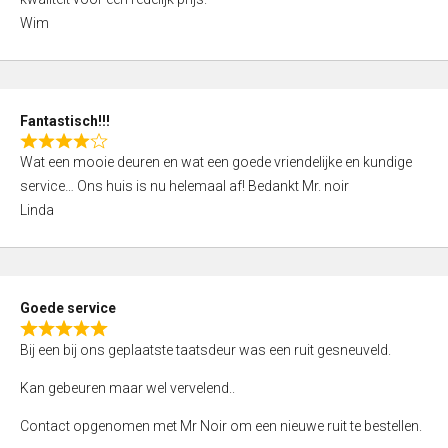
d
Wim
4
,
0
o
Fantastisch!!!
u
R
t
Wat een mooie deuren en wat een goede vriendelijke en kundige
a
o
service… Ons huis is nu helemaal af! Bedankt Mr. noir
t
f
Linda
e
5
d
4
,
Goede service
0
R
o
Bij een bij ons geplaatste taatsdeur was een ruit gesneuveld.
a
u
t
Kan gebeuren maar wel vervelend..
t
e
o
Contact opgenomen met Mr Noir om een nieuwe ruit te bestellen.
d
f