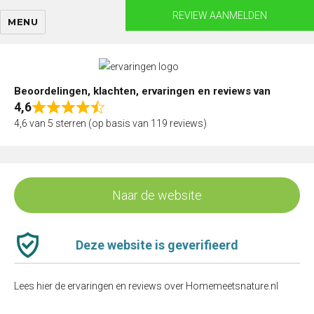
Skip
REVIEW AANMELDEN
MENU
to
content
Beoordelingen, klachten, ervaringen en reviews van
4,6
Rated
4,6 van 5 sterren (op basis van 119 reviews)
4,6
out
of
5
Naar de website
Deze website is geverifieerd
Lees hier de ervaringen en reviews over Homemeetsnature.nl