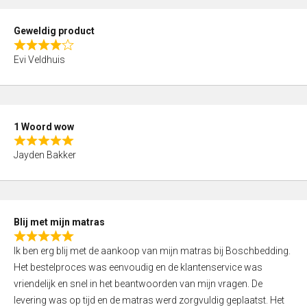
u
t
Geweldig product
o
R
f
Evi Veldhuis
a
5
t
e
d
1 Woord wow
4
R
,
Jayden Bakker
a
0
t
o
e
u
d
t
Blij met mijn matras
5
o
R
,
f
Ik ben erg blij met de aankoop van mijn matras bij Boschbedding.
a
0
5
Het bestelproces was eenvoudig en de klantenservice was
t
o
vriendelijk en snel in het beantwoorden van mijn vragen. De
e
u
levering was op tijd en de matras werd zorgvuldig geplaatst. Het