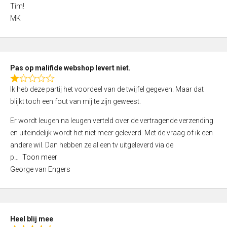
4
Tim!
,
MK
0
o
u
t
Pas op malifide webshop levert niet.
o
R
Ik heb deze partij het voordeel van de twijfel gegeven. Maar dat
f
a
blijkt toch een fout van mij te zijn geweest.
5
t
e
Er wordt leugen na leugen verteld over de vertragende verzending
d
en uiteindelijk wordt het niet meer geleverd. Met de vraag of ik een
1
andere wil. Dan hebben ze al een tv uitgeleverd via de
,
p
Toon meer
0
George van Engers
o
u
t
o
Heel blij mee