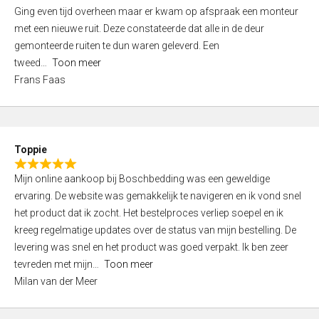
5
Ging even tijd overheen maar er kwam op afspraak een monteur
5
,
met een nieuwe ruit. Deze constateerde dat alle in de deur
0
gemonteerde ruiten te dun waren geleverd. Een
o
tweed
Toon meer
u
Frans Faas
t
o
f
5
Toppie
R
Mijn online aankoop bij Boschbedding was een geweldige
a
ervaring. De website was gemakkelijk te navigeren en ik vond snel
t
het product dat ik zocht. Het bestelproces verliep soepel en ik
e
kreeg regelmatige updates over de status van mijn bestelling. De
d
levering was snel en het product was goed verpakt. Ik ben zeer
5
tevreden met mijn
Toon meer
,
Milan van der Meer
0
o