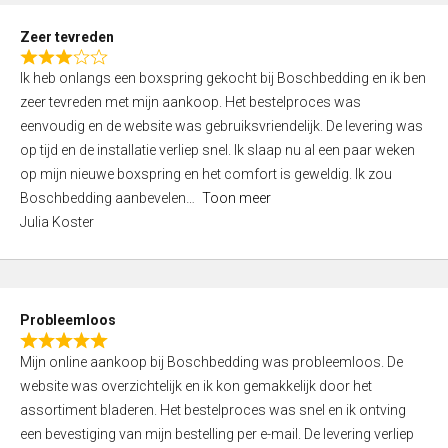
u
t
Zeer tevreden
o
R
f
Ik heb onlangs een boxspring gekocht bij Boschbedding en ik ben
a
5
zeer tevreden met mijn aankoop. Het bestelproces was
t
eenvoudig en de website was gebruiksvriendelijk. De levering was
e
op tijd en de installatie verliep snel. Ik slaap nu al een paar weken
d
op mijn nieuwe boxspring en het comfort is geweldig. Ik zou
3
Boschbedding aanbevelen
Toon meer
,
Julia Koster
0
o
u
t
Probleemloos
o
R
f
Mijn online aankoop bij Boschbedding was probleemloos. De
a
5
website was overzichtelijk en ik kon gemakkelijk door het
t
assortiment bladeren. Het bestelproces was snel en ik ontving
e
een bevestiging van mijn bestelling per e-mail. De levering verliep
d