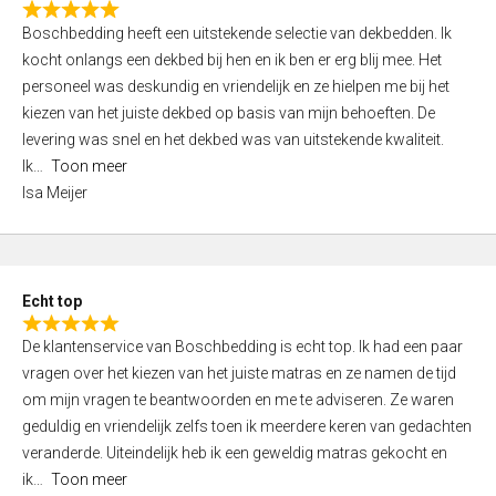
R
f
Boschbedding heeft een uitstekende selectie van dekbedden. Ik
a
5
kocht onlangs een dekbed bij hen en ik ben er erg blij mee. Het
t
personeel was deskundig en vriendelijk en ze hielpen me bij het
e
kiezen van het juiste dekbed op basis van mijn behoeften. De
d
levering was snel en het dekbed was van uitstekende kwaliteit.
5
Ik
Toon meer
,
Isa Meijer
0
o
u
t
Echt top
o
R
f
De klantenservice van Boschbedding is echt top. Ik had een paar
a
5
vragen over het kiezen van het juiste matras en ze namen de tijd
t
om mijn vragen te beantwoorden en me te adviseren. Ze waren
e
geduldig en vriendelijk zelfs toen ik meerdere keren van gedachten
d
veranderde. Uiteindelijk heb ik een geweldig matras gekocht en
5
ik
Toon meer
,