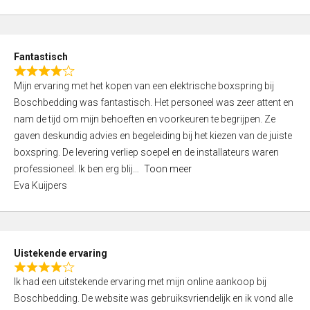
5
t
e
d
Fantastisch
5
R
,
Mijn ervaring met het kopen van een elektrische boxspring bij
a
0
Boschbedding was fantastisch. Het personeel was zeer attent en
t
o
nam de tijd om mijn behoeften en voorkeuren te begrijpen. Ze
e
u
gaven deskundig advies en begeleiding bij het kiezen van de juiste
d
t
boxspring. De levering verliep soepel en de installateurs waren
4
o
professioneel. Ik ben erg blij
Toon meer
,
f
Eva Kuijpers
0
5
o
u
t
Uistekende ervaring
o
R
f
Ik had een uitstekende ervaring met mijn online aankoop bij
a
5
Boschbedding. De website was gebruiksvriendelijk en ik vond alle
t