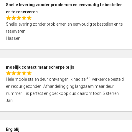
u
Snelle levering zonder problemen en eenvoudig te bestellen
t
en te reserveren
o
R
f
Snelle levering zonder problemen en eenvoudig te bestellen en te
a
5
reserveren
t
Hassen
e
d
5
,
moelijk contact maar scherpe prijs
0
R
o
Hele mooie stalen deur ontvangen ik had zelf 1 verkeerde besteld
a
u
en retour gezonden .Afhandeling ging langzaam maar deur
t
t
nummer 1 is perfect en goedkoop dus daarom toch 5 sterren
e
o
Jan
d
f
5
5
,
0
Erg blij