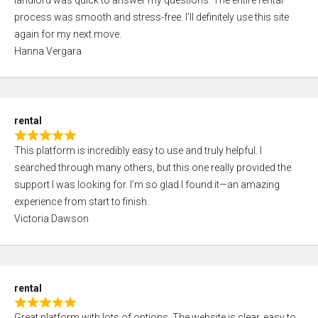
landlord was quick to answer my questions. The entire rental
e
o
process was smooth and stress-free. I’ll definitely use this site
d
f
again for my next move.
5
5
Hanna Vergara
,
0
o
u
rental
t
R
o
This platform is incredibly easy to use and truly helpful. I
a
f
searched through many others, but this one really provided the
t
5
support I was looking for. I’m so glad I found it—an amazing
e
experience from start to finish.
d
Victoria Dawson
5
,
0
o
rental
u
R
t
Great platform with lots of options. The website is clear, easy to