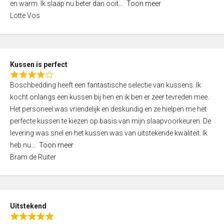
o
en warm. Ik slaap nu beter dan ooit
Toon meer
,
f
Lotte Vos
0
5
o
u
t
Kussen is perfect
o
R
f
Boschbedding heeft een fantastische selectie van kussens. Ik
a
5
kocht onlangs een kussen bij hen en ik ben er zeer tevreden mee.
t
Het personeel was vriendelijk en deskundig en ze hielpen me het
e
perfecte kussen te kiezen op basis van mijn slaapvoorkeuren. De
d
levering was snel en het kussen was van uitstekende kwaliteit. Ik
4
heb nu
Toon meer
,
Bram de Ruiter
0
o
u
t
Uitstekend
o
R
f