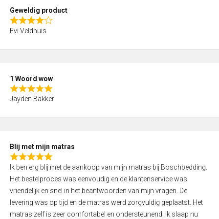
t
Geweldig product
o
R
f
Evi Veldhuis
a
5
t
e
d
1 Woord wow
4
R
,
Jayden Bakker
a
0
t
o
e
u
d
t
Blij met mijn matras
5
o
R
,
f
Ik ben erg blij met de aankoop van mijn matras bij Boschbedding.
a
0
5
Het bestelproces was eenvoudig en de klantenservice was
t
o
vriendelijk en snel in het beantwoorden van mijn vragen. De
e
u
levering was op tijd en de matras werd zorgvuldig geplaatst. Het
d
t
matras zelf is zeer comfortabel en ondersteunend. Ik slaap nu