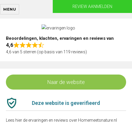
Skip
REVIEW AANMELDEN
MENU
to
content
Beoordelingen, klachten, ervaringen en reviews van
4,6
Rated
4,6 van 5 sterren (op basis van 119 reviews)
4,6
out
of
5
Naar de website
Deze website is geverifieerd
Lees hier de ervaringen en reviews over Homemeetsnature.nl