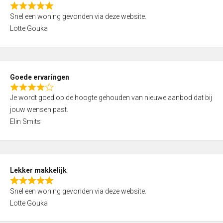
o
R
u
Snel een woning gevonden via deze website.
a
t
Lotte Gouka
t
o
e
f
d
5
5
Goede ervaringen
,
R
0
Je wordt goed op de hoogte gehouden van nieuwe aanbod dat bij
a
o
jouw wensen past.
t
u
Elin Smits
e
t
d
o
4
f
,
5
Lekker makkelijk
0
R
o
Snel een woning gevonden via deze website.
a
u
Lotte Gouka
t
t
e