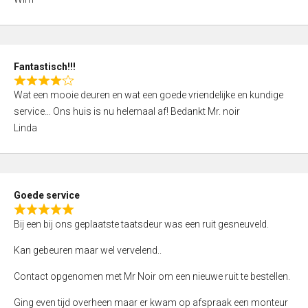
4
,
0
o
Fantastisch!!!
u
R
t
Wat een mooie deuren en wat een goede vriendelijke en kundige
a
o
service… Ons huis is nu helemaal af! Bedankt Mr. noir
t
f
Linda
e
5
d
4
,
Goede service
0
R
o
Bij een bij ons geplaatste taatsdeur was een ruit gesneuveld.
a
u
t
Kan gebeuren maar wel vervelend..
t
e
o
Contact opgenomen met Mr Noir om een nieuwe ruit te bestellen.
d
f
5
Ging even tijd overheen maar er kwam op afspraak een monteur
5