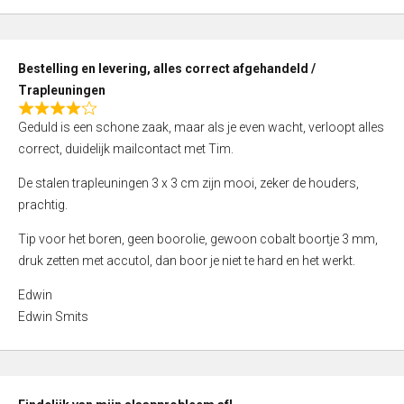
,
0
o
Bestelling en levering, alles correct afgehandeld /
u
Trapleuningen
t
R
o
Geduld is een schone zaak, maar als je even wacht, verloopt alles
a
f
correct, duidelijk mailcontact met Tim.
t
5
e
De stalen trapleuningen 3 x 3 cm zijn mooi, zeker de houders,
d
prachtig.
4
Tip voor het boren, geen boorolie, gewoon cobalt boortje 3 mm,
,
druk zetten met accutol, dan boor je niet te hard en het werkt.
0
o
Edwin
u
Edwin Smits
t
o
f
5