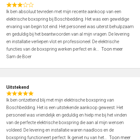
f
R
5
Ik ben absoluut tevreden met mijn recente aankoop van een
a
elektrische boxspring bij Boschbedding. Het was een geweldige
t
ervaring van begin tot eind. Het personeel was uiterst behulpzaam
e
en geduldig bij het beantwoorden van al mijn vragen. De levering
d
en installatie verliepen vlot en professioneel. De elektrische
3
functies van de boxspring werken perfect en ik
Toon meer
,
Sam de Boer
0
o
u
t
Uitstekend
o
R
f
Ik ben ontzettend blij met mijn elektrische boxspring van
a
5
Boschbedding. Het is een uitstekende aankoop geweest. Het
t
personeel was vriendelijk en geduldig en hielp me bij het vinden
e
van de perfecte elektrische boxspring die aan al mijn wensen
d
voldeed. De levering en installatie waren naadloos en de
5
boxspring functioneert perfect. Ik geniet nu van het
Toon meer