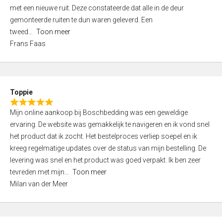
,
met een nieuwe ruit. Deze constateerde dat alle in de deur
0
gemonteerde ruiten te dun waren geleverd. Een
o
tweed
Toon meer
u
Frans Faas
t
o
f
5
Toppie
R
Mijn online aankoop bij Boschbedding was een geweldige
a
ervaring. De website was gemakkelijk te navigeren en ik vond snel
t
het product dat ik zocht. Het bestelproces verliep soepel en ik
e
kreeg regelmatige updates over de status van mijn bestelling. De
d
levering was snel en het product was goed verpakt. Ik ben zeer
5
tevreden met mijn
Toon meer
,
Milan van der Meer
0
o
u