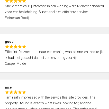
R
u
Snelle reacties. Bij interesse in een woning werd ik direct benaderd
a
t
voor een bezichtiging. Super snelle en efficiënte service.
t
o
Feline van Rooij
e
f
d
5
5
,
good
0
R
o
Efficiënt. De zoektocht naar een woning was zo snel en makkelijk,
a
u
ik had niet gedacht dat het zo eenvoudig zou zijn.
t
t
Casper Mulder
e
o
d
f
5
5
,
nice
0
R
o
I am really impressed with the service this site provides. The
a
u
property I found is exactly what I was looking for, and the
t
t