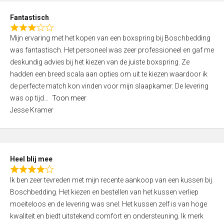
u
d
t
Fantastisch
4
o
R
,
f
Mijn ervaring met het kopen van een boxspring bij Boschbedding
a
0
5
was fantastisch. Het personeel was zeer professioneel en gaf me
t
o
deskundig advies bij het kiezen van de juiste boxspring. Ze
e
u
hadden een breed scala aan opties om uit te kiezen waardoor ik
d
t
de perfecte match kon vinden voor mijn slaapkamer. De levering
3
o
was op tijd
Toon meer
,
f
Jesse Kramer
0
5
o
u
t
Heel blij mee
o
R
f
Ik ben zeer tevreden met mijn recente aankoop van een kussen bij
a
5
Boschbedding. Het kiezen en bestellen van het kussen verliep
t
moeiteloos en de levering was snel. Het kussen zelf is van hoge
e
kwaliteit en biedt uitstekend comfort en ondersteuning. Ik merk
d