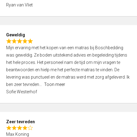
,
Ryan van Vliet
0
o
u
t
Geweldig
o
R
f
Mijn ervaring met het kopen van een matras bij Boschbedding
a
5
was geweldig. Ze boden uitstekend advies en begeleiding tijdens
t
het hele proces. Het personeel nam de tijd om mijn vragen te
e
beantwoorden en hielp me het perfecte matras te vinden. De
d
levering was punctueel en de matras werd met zorg afgeleverd. Ik
5
ben zeer tevreden
Toon meer
,
Sofie Westerhof
0
o
u
t
Zeer tevreden
o
R
f
Max Koning