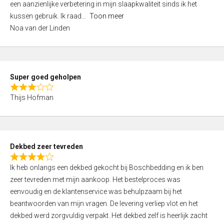
een aanzienlijke verbetering in mijn slaapkwaliteit sinds ik het
4
kussen gebruik. Ik raad
Toon meer
,
Noa van der Linden
0
o
u
t
Super goed geholpen
o
R
f
Thijs Hofman
a
5
t
e
d
Dekbed zeer tevreden
3
R
,
Ik heb onlangs een dekbed gekocht bij Boschbedding en ik ben
a
0
zeer tevreden met mijn aankoop. Het bestelproces was
t
o
eenvoudig en de klantenservice was behulpzaam bij het
e
u
beantwoorden van mijn vragen. De levering verliep vlot en het
d
t
dekbed werd zorgvuldig verpakt. Het dekbed zelf is heerlijk zacht
4