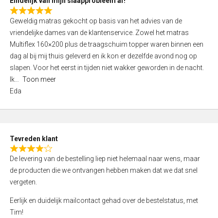
Eindelijk van mijn slaapprobleem af!
R
Geweldig matras gekocht op basis van het advies van de
a
vriendelijke dames van de klantenservice. Zowel het matras
t
Multiflex 160×200 plus de traagschuim topper waren binnen een
e
dag al bij mij thuis geleverd en ik kon er dezelfde avond nog op
d
slapen. Voor het eerst in tijden niet wakker geworden in de nacht.
5
Ik
Toon meer
,
Eda
0
o
u
t
Tevreden klant
o
R
f
De levering van de bestelling liep niet helemaal naar wens, maar
a
5
de producten die we ontvangen hebben maken dat we dat snel
t
vergeten.
e
d
Eerlijk en duidelijk mailcontact gehad over de bestelstatus, met
4
Tim!