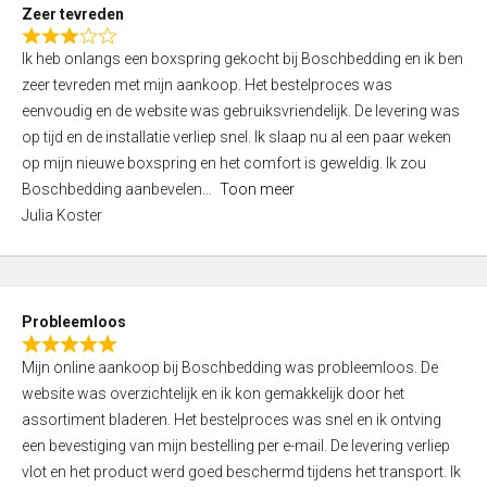
t
Zeer tevreden
o
R
f
Ik heb onlangs een boxspring gekocht bij Boschbedding en ik ben
a
5
zeer tevreden met mijn aankoop. Het bestelproces was
t
eenvoudig en de website was gebruiksvriendelijk. De levering was
e
op tijd en de installatie verliep snel. Ik slaap nu al een paar weken
d
op mijn nieuwe boxspring en het comfort is geweldig. Ik zou
3
Boschbedding aanbevelen
Toon meer
,
Julia Koster
0
o
u
t
Probleemloos
o
R
f
Mijn online aankoop bij Boschbedding was probleemloos. De
a
5
website was overzichtelijk en ik kon gemakkelijk door het
t
assortiment bladeren. Het bestelproces was snel en ik ontving
e
een bevestiging van mijn bestelling per e-mail. De levering verliep
d
vlot en het product werd goed beschermd tijdens het transport. Ik
5