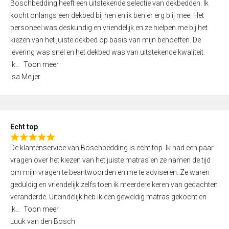
Boschbedding heeft een uitstekende selectie van dekbedden. Ik
a
5
kocht onlangs een dekbed bij hen en ik ben er erg blij mee. Het
t
personeel was deskundig en vriendelijk en ze hielpen me bij het
e
kiezen van het juiste dekbed op basis van mijn behoeften. De
d
levering was snel en het dekbed was van uitstekende kwaliteit.
5
Ik
Toon meer
,
Isa Meijer
0
o
u
t
Echt top
o
R
f
De klantenservice van Boschbedding is echt top. Ik had een paar
a
5
vragen over het kiezen van het juiste matras en ze namen de tijd
t
om mijn vragen te beantwoorden en me te adviseren. Ze waren
e
geduldig en vriendelijk zelfs toen ik meerdere keren van gedachten
d
veranderde. Uiteindelijk heb ik een geweldig matras gekocht en
5
ik
Toon meer
,
Luuk van den Bosch
0