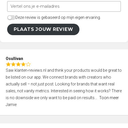
Deze review is gebaseerd op mijn eigen ervaring.
PLAATS JOUW REVIEW
Osullivan
R
Saw klanten-reviews.nl and think your products would be great to
a
be listed on our app. We connect brands with creators who
t
actually sell – not just post. Looking for brands that want real
e
sales, not vanity metrics. Interested in seeing how it works? There
d
is no downside we only want to be paid on results
Toon meer
4
Jamie
,
0
o