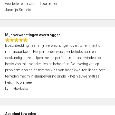
5
o
veel beter en ervaar
Toon meer
,
f
Jasmijn Smeets
0
5
o
u
t
Mijn verwachtingen overtroggen
o
R
f
Boschbedding heeft mijn verwachtingen overtroffen met hun
a
5
matrasaankoop. Het personeel was zeer behulpzaam en
t
deskundig en ze hielpen me het perfecte matras te vinden op
e
basis van mijn voorkeuren en behoeften. De levering verliep
d
probleemloos en de matras was van hoge kwaliteit. Ik ben zeer
5
tevreden met mijn slaapervaring sinds ik het nieuwe matras
,
heb
Toon meer
0
Lynn Hoekstra
o
u
t
o
Absoluut tevreden