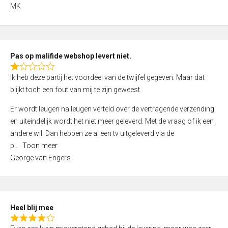
,
MK
0
o
u
t
Pas op malifide webshop levert niet.
o
R
Ik heb deze partij het voordeel van de twijfel gegeven. Maar dat
f
a
blijkt toch een fout van mij te zijn geweest.
5
t
e
Er wordt leugen na leugen verteld over de vertragende verzending
d
en uiteindelijk wordt het niet meer geleverd. Met de vraag of ik een
1
andere wil. Dan hebben ze al een tv uitgeleverd via de
,
p
Toon meer
0
George van Engers
o
u
t
o
Heel blij mee
f
R