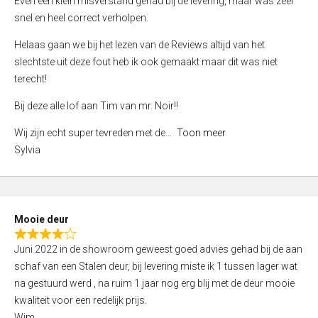
Even een klein misverstand gehad bij de levering, maar was zeer
5
a
snel en heel correct verholpen.
t
e
Helaas gaan we bij het lezen van de Reviews altijd van het
d
slechtste uit deze fout heb ik ook gemaakt maar dit was niet
4
terecht!
,
Bij deze alle lof aan Tim van mr. Noir!!
0
o
Wij zijn echt super tevreden met de
Toon meer
u
Sylvia
t
o
f
5
Mooie deur
R
Juni 2022 in de showroom geweest goed advies gehad bij de aan
a
schaf van een Stalen deur, bij levering miste ik 1 tussen lager wat
t
na gestuurd werd , na ruim 1 jaar nog erg blij met de deur mooie
e
kwaliteit voor een redelijk prijs.
d
Wim