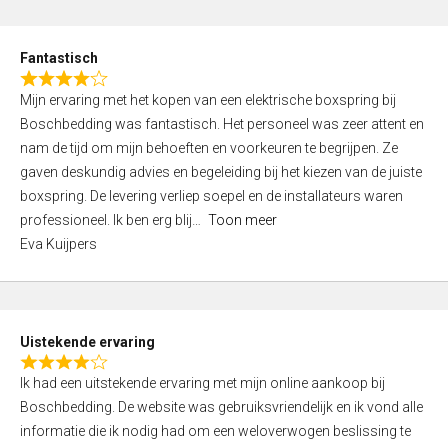
e
d
Fantastisch
5
R
,
Mijn ervaring met het kopen van een elektrische boxspring bij
a
0
Boschbedding was fantastisch. Het personeel was zeer attent en
t
o
nam de tijd om mijn behoeften en voorkeuren te begrijpen. Ze
e
u
gaven deskundig advies en begeleiding bij het kiezen van de juiste
d
t
boxspring. De levering verliep soepel en de installateurs waren
4
o
professioneel. Ik ben erg blij
Toon meer
,
f
Eva Kuijpers
0
5
o
u
t
Uistekende ervaring
o
R
f
Ik had een uitstekende ervaring met mijn online aankoop bij
a
5
Boschbedding. De website was gebruiksvriendelijk en ik vond alle
t
informatie die ik nodig had om een weloverwogen beslissing te
e