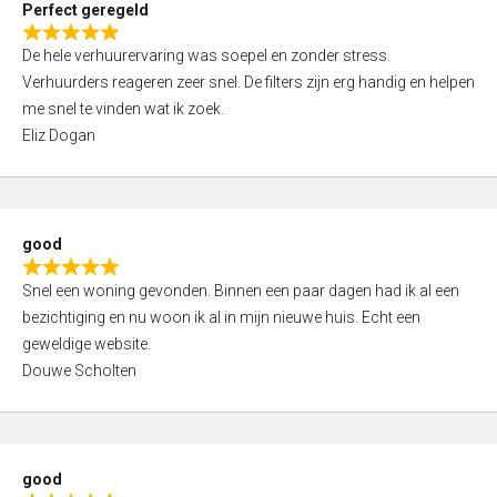
Perfect geregeld
o
R
u
De hele verhuurervaring was soepel en zonder stress.
a
t
Verhuurders reageren zeer snel. De filters zijn erg handig en helpen
t
o
me snel te vinden wat ik zoek.
e
f
Eliz Dogan
d
5
5
,
0
good
o
R
u
Snel een woning gevonden. Binnen een paar dagen had ik al een
a
t
bezichtiging en nu woon ik al in mijn nieuwe huis. Echt een
t
o
geweldige website.
e
f
Douwe Scholten
d
5
5
,
0
good
o