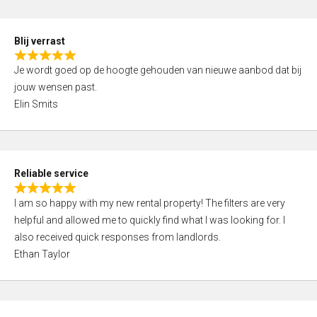
o
d
f
5
5
Blij verrast
,
R
0
Je wordt goed op de hoogte gehouden van nieuwe aanbod dat bij
a
o
jouw wensen past.
t
u
Elin Smits
e
t
d
o
5
f
,
5
Reliable service
0
R
o
I am so happy with my new rental property! The filters are very
a
u
helpful and allowed me to quickly find what I was looking for. I
t
t
also received quick responses from landlords.
e
o
Ethan Taylor
d
f
5
5
,
0