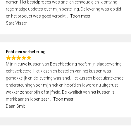
nemen. Het bestelproces was snel en eenvoudig en ik ontving
d
regelmatige updates over mijn bestelling. De levering was op tijd
4
en het product was goed verpakt
Toon meer
,
Sara Visser
0
o
u
t
Echt een verbetering
o
R
f
Mijn nieuwe kussen van Boschbedding heeft mijn slaapervaring
a
5
echt verbeterd. Het kiezen en bestellen van het kussen was
t
gemakkelijk en de levering was snel. Het kussen biedt uitstekende
e
ondersteuning voor mijn nek en hoofd en ik word nu uitgerust
d
wakker zonder pijn of stijfheid. De kwaliteit van het kussen is
5
merkbaar en ik ben zeer
Toon meer
,
Daan Smit
0
o
u