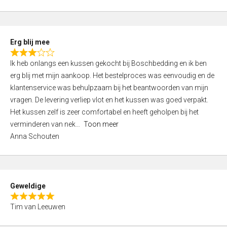
o
u
t
Erg blij mee
o
R
f
Ik heb onlangs een kussen gekocht bij Boschbedding en ik ben
a
5
erg blij met mijn aankoop. Het bestelproces was eenvoudig en de
t
klantenservice was behulpzaam bij het beantwoorden van mijn
e
vragen. De levering verliep vlot en het kussen was goed verpakt.
d
Het kussen zelf is zeer comfortabel en heeft geholpen bij het
3
verminderen van nek
Toon meer
,
Anna Schouten
0
o
u
t
Geweldige
o
R
f
Tim van Leeuwen
a
5
t