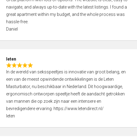
a
o
navigate, and always up-to-date with the latest listings. I found a
t
f
great apartment within my budget, and the whole process was
e
5
hassle-free.
d
Daniel
5
,
0
o
leten
u
R
t
In de wereld van seksspeeltjes is innovatie van groot belang, en
a
o
een van de meest opwindende ontwikkelingen is de Leten
t
f
Masturbator, nu beschikbaar in Nederland. Dit hoogwaardige,
e
5
ergonomisch ontworpen speeltje heeft de aandacht getrokken
d
van mannen die op zoek zijn naar een intensere en
5
bevredigendere ervaring. https://www.letendirect.nl/
,
leten
0
o
u