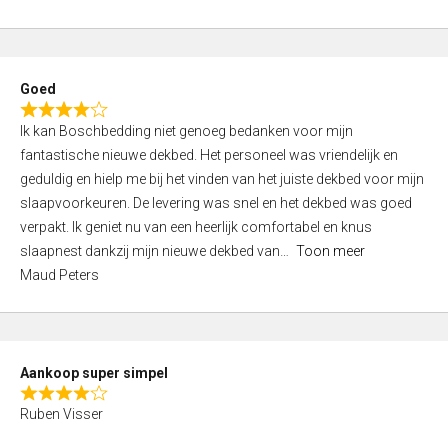
a
5
t
e
d
Goed
4
R
,
Ik kan Boschbedding niet genoeg bedanken voor mijn
a
0
fantastische nieuwe dekbed. Het personeel was vriendelijk en
t
o
geduldig en hielp me bij het vinden van het juiste dekbed voor mijn
e
u
slaapvoorkeuren. De levering was snel en het dekbed was goed
d
t
verpakt. Ik geniet nu van een heerlijk comfortabel en knus
4
o
slaapnest dankzij mijn nieuwe dekbed van
Toon meer
,
f
Maud Peters
0
5
o
u
t
Aankoop super simpel
o
R
f
Ruben Visser
a
5