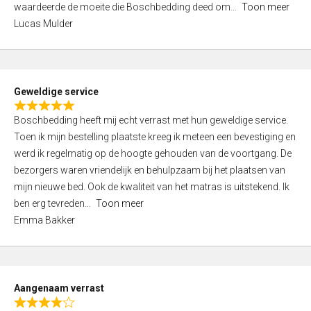
waardeerde de moeite die Boschbedding deed om
Toon meer
,
Lucas Mulder
0
o
u
t
Geweldige service
o
R
f
Boschbedding heeft mij echt verrast met hun geweldige service.
a
5
Toen ik mijn bestelling plaatste kreeg ik meteen een bevestiging en
t
werd ik regelmatig op de hoogte gehouden van de voortgang. De
e
bezorgers waren vriendelijk en behulpzaam bij het plaatsen van
d
mijn nieuwe bed. Ook de kwaliteit van het matras is uitstekend. Ik
5
ben erg tevreden
Toon meer
,
Emma Bakker
0
o
u
t
Aangenaam verrast
o
R