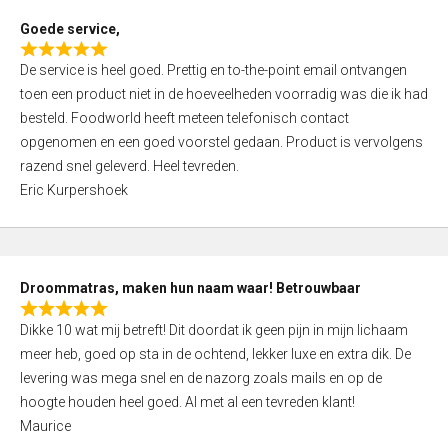
t
Goede service,
o
R
f
De service is heel goed. Prettig en to-the-point email ontvangen
a
5
toen een product niet in de hoeveelheden voorradig was die ik had
t
besteld. Foodworld heeft meteen telefonisch contact
e
opgenomen en een goed voorstel gedaan. Product is vervolgens
d
razend snel geleverd. Heel tevreden.
5
Eric Kurpershoek
,
0
o
u
Droommatras, maken hun naam waar! Betrouwbaar
t
R
o
Dikke 10 wat mij betreft! Dit doordat ik geen pijn in mijn lichaam
a
f
meer heb, goed op sta in de ochtend, lekker luxe en extra dik. De
t
5
levering was mega snel en de nazorg zoals mails en op de
e
hoogte houden heel goed. Al met al een tevreden klant!
d
Maurice
5