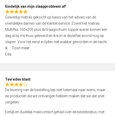
5
Eindelijk van mijn slaapprobleem af!
R
Geweldig matras gekocht op basis van het advies van de
a
vriendelijke dames van de klantenservice. Zowel het matras
t
Multiflex 160×200 plus de traagschuim topper waren binnen een
e
dag al bij mij thuis geleverd en ik kon er dezelfde avond nog op
d
slapen. Voor het eerst in tijden niet wakker geworden in de nacht.
5
Ik
Toon meer
,
Eda
0
o
u
t
Tevreden klant
o
R
f
De levering van de bestelling liep niet helemaal naar wens, maar
a
5
de producten die we ontvangen hebben maken dat we dat snel
t
vergeten.
e
d
Eerlijk en duidelijk mailcontact gehad over de bestelstatus, met