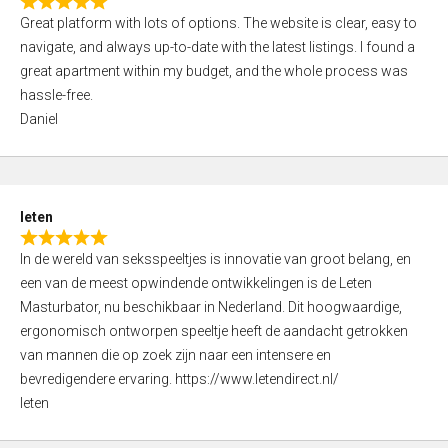
R
t
Great platform with lots of options. The website is clear, easy to
a
o
navigate, and always up-to-date with the latest listings. I found a
t
f
great apartment within my budget, and the whole process was
e
5
hassle-free.
d
Daniel
5
,
0
o
leten
u
R
t
In de wereld van seksspeeltjes is innovatie van groot belang, en
a
o
een van de meest opwindende ontwikkelingen is de Leten
t
f
Masturbator, nu beschikbaar in Nederland. Dit hoogwaardige,
e
5
ergonomisch ontworpen speeltje heeft de aandacht getrokken
d
van mannen die op zoek zijn naar een intensere en
5
bevredigendere ervaring. https://www.letendirect.nl/
,
leten
0
o