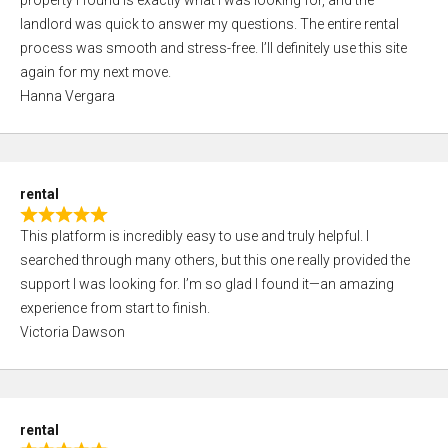
property I found is exactly what I was looking for, and the
t
t
landlord was quick to answer my questions. The entire rental
e
o
process was smooth and stress-free. I’ll definitely use this site
d
f
again for my next move.
5
5
Hanna Vergara
,
0
o
u
rental
t
R
o
This platform is incredibly easy to use and truly helpful. I
a
f
searched through many others, but this one really provided the
t
5
support I was looking for. I’m so glad I found it—an amazing
e
experience from start to finish.
d
Victoria Dawson
5
,
0
o
rental
u