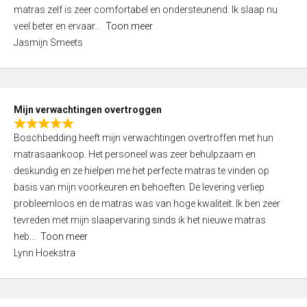
d
t
matras zelf is zeer comfortabel en ondersteunend. Ik slaap nu
5
o
veel beter en ervaar
Toon meer
,
f
Jasmijn Smeets
0
5
o
u
t
Mijn verwachtingen overtroggen
o
R
f
Boschbedding heeft mijn verwachtingen overtroffen met hun
a
5
matrasaankoop. Het personeel was zeer behulpzaam en
t
deskundig en ze hielpen me het perfecte matras te vinden op
e
basis van mijn voorkeuren en behoeften. De levering verliep
d
probleemloos en de matras was van hoge kwaliteit. Ik ben zeer
5
tevreden met mijn slaapervaring sinds ik het nieuwe matras
,
heb
Toon meer
0
Lynn Hoekstra
o
u
t