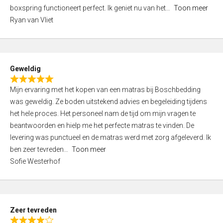
5
boxspring functioneert perfect. Ik geniet nu van het
Toon meer
,
Ryan van Vliet
0
o
u
t
Geweldig
o
R
f
Mijn ervaring met het kopen van een matras bij Boschbedding
a
5
was geweldig. Ze boden uitstekend advies en begeleiding tijdens
t
het hele proces. Het personeel nam de tijd om mijn vragen te
e
beantwoorden en hielp me het perfecte matras te vinden. De
d
levering was punctueel en de matras werd met zorg afgeleverd. Ik
5
ben zeer tevreden
Toon meer
,
Sofie Westerhof
0
o
u
t
Zeer tevreden
o