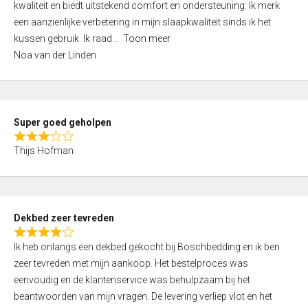
kwaliteit en biedt uitstekend comfort en ondersteuning. Ik merk
d
een aanzienlijke verbetering in mijn slaapkwaliteit sinds ik het
4
kussen gebruik. Ik raad
Toon meer
,
Noa van der Linden
0
o
u
t
Super goed geholpen
o
R
f
Thijs Hofman
a
5
t
e
d
Dekbed zeer tevreden
3
R
,
Ik heb onlangs een dekbed gekocht bij Boschbedding en ik ben
a
0
zeer tevreden met mijn aankoop. Het bestelproces was
t
o
eenvoudig en de klantenservice was behulpzaam bij het
e
u
beantwoorden van mijn vragen. De levering verliep vlot en het
d