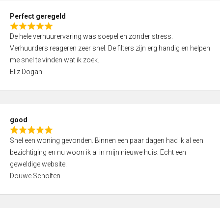
0
Perfect geregeld
o
R
u
De hele verhuurervaring was soepel en zonder stress.
a
t
Verhuurders reageren zeer snel. De filters zijn erg handig en helpen
t
o
me snel te vinden wat ik zoek.
e
f
Eliz Dogan
d
5
5
,
0
good
o
R
u
Snel een woning gevonden. Binnen een paar dagen had ik al een
a
t
bezichtiging en nu woon ik al in mijn nieuwe huis. Echt een
t
o
geweldige website.
e
f
Douwe Scholten
d
5
5
,
0