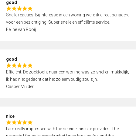
good
o
R
u
Snelle reacties. Bij interesse in een woning werd ik direct benaderd
a
t
voor een bezichtiging. Super snelle en efficiënte service.
t
o
Feline van Rooij
e
f
d
5
5
,
good
0
R
o
Efficiënt. De zoektocht naar een woning was zo snel en makkelijk,
a
u
ik had niet gedacht dat het zo eenvoudig zou zijn.
t
t
Casper Mulder
e
o
d
f
5
5
,
nice
0
R
o
I am really impressed with the service this site provides. The
a
u