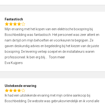
5
t
e
d
Fantastisch
5
R
,
Mijn ervaring met het kopen van een elektrische boxspring bij
a
0
Boschbedding was fantastisch. Het personeel was zeer attent en
t
o
nam de tijd om mijn behoeften en voorkeuren te begrijpen. Ze
e
u
gaven deskundig advies en begeleiding bij het kiezen van de juiste
d
t
boxspring. De levering verliep soepel en de installateurs waren
4
o
professioneel. Ik ben erg blij
Toon meer
,
f
Eva Kuijpers
0
5
o
u
t
Uistekende ervaring
o
R
f
Ik had een uitstekende ervaring met mijn online aankoop bij
a
5
Boschbedding. De website was gebruiksvriendelijk en ik vond alle
t