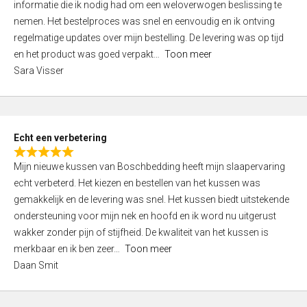
informatie die ik nodig had om een weloverwogen beslissing te
e
nemen. Het bestelproces was snel en eenvoudig en ik ontving
d
regelmatige updates over mijn bestelling. De levering was op tijd
4
en het product was goed verpakt
Toon meer
,
Sara Visser
0
o
u
t
Echt een verbetering
o
R
f
Mijn nieuwe kussen van Boschbedding heeft mijn slaapervaring
a
5
echt verbeterd. Het kiezen en bestellen van het kussen was
t
gemakkelijk en de levering was snel. Het kussen biedt uitstekende
e
ondersteuning voor mijn nek en hoofd en ik word nu uitgerust
d
wakker zonder pijn of stijfheid. De kwaliteit van het kussen is
5
merkbaar en ik ben zeer
Toon meer
,
Daan Smit
0
o