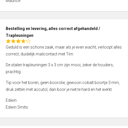
Maurice
5
,
0
o
Bestelling en levering, alles correct afgehandeld /
u
Trapleuningen
t
R
o
Geduld is een schone zaak, maar als je even wacht, verloopt alles
a
f
correct, duidelijk mailcontact met Tim.
t
5
e
De stalen trapleuningen 3 x 3 cm zijn mooi, zeker de houders,
d
prachtig.
4
Tip voor het boren, geen boorolie, gewoon cobalt boortje 3 mm,
,
druk zetten met accutol, dan boor je niet te hard en het werkt.
0
o
Edwin
u
Edwin Smits
t
o
f