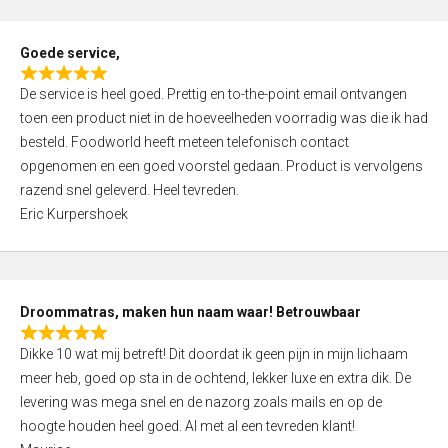
u
t
Goede service,
o
R
f
De service is heel goed. Prettig en to-the-point email ontvangen
a
5
toen een product niet in de hoeveelheden voorradig was die ik had
t
besteld. Foodworld heeft meteen telefonisch contact
e
opgenomen en een goed voorstel gedaan. Product is vervolgens
d
razend snel geleverd. Heel tevreden.
5
Eric Kurpershoek
,
0
o
u
Droommatras, maken hun naam waar! Betrouwbaar
t
R
o
Dikke 10 wat mij betreft! Dit doordat ik geen pijn in mijn lichaam
a
f
meer heb, goed op sta in de ochtend, lekker luxe en extra dik. De
t
5
levering was mega snel en de nazorg zoals mails en op de
e
hoogte houden heel goed. Al met al een tevreden klant!
d