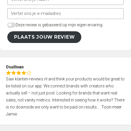
Deze review is gebaseerd op mijn eigen ervaring.
PLAATS JOUW REVIEW
Osullivan
R
Saw klanten-reviews.nl and think your products would be great to
a
be listed on our app. We connect brands with creators who
t
actually sell – not just post. Looking for brands that want real
e
sales, not vanity metrics. Interested in seeing how it works? There
d
is no downside we only want to be paid on results
Toon meer
4
Jamie
,
0