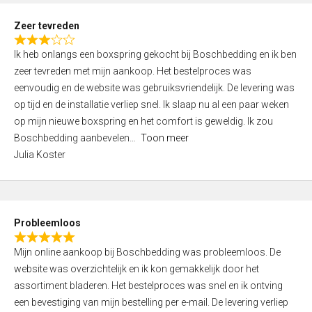
u
t
Zeer tevreden
o
R
f
Ik heb onlangs een boxspring gekocht bij Boschbedding en ik ben
a
5
zeer tevreden met mijn aankoop. Het bestelproces was
t
eenvoudig en de website was gebruiksvriendelijk. De levering was
e
op tijd en de installatie verliep snel. Ik slaap nu al een paar weken
d
op mijn nieuwe boxspring en het comfort is geweldig. Ik zou
3
Boschbedding aanbevelen
Toon meer
,
Julia Koster
0
o
u
t
Probleemloos
o
R
f
Mijn online aankoop bij Boschbedding was probleemloos. De
a
5
website was overzichtelijk en ik kon gemakkelijk door het
t
assortiment bladeren. Het bestelproces was snel en ik ontving
e
een bevestiging van mijn bestelling per e-mail. De levering verliep
d