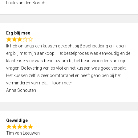
Luuk van den Bosch
0
o
u
t
Erg blij mee
o
R
f
Ik heb onlangs een kussen gekocht bij Boschbedding en ik ben
a
5
erg blij met mijn aankoop. Het bestelproces was eenvoudig en de
t
klantenservice was behulpzaam bij het beantwoorden van mijn
e
vragen. De levering verliep vlot en het kussen was goed verpakt.
d
Het kussen zelf is zeer comfortabel en heeft geholpen bij het
3
verminderen van nek
Toon meer
,
Anna Schouten
0
o
u
t
Geweldige
o
R
f
Tim van Leeuwen
a