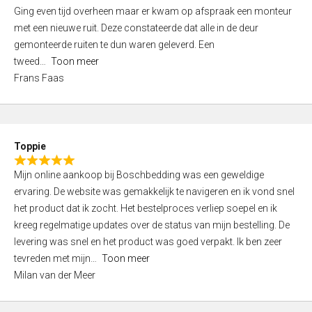
5
Ging even tijd overheen maar er kwam op afspraak een monteur
5
,
met een nieuwe ruit. Deze constateerde dat alle in de deur
0
gemonteerde ruiten te dun waren geleverd. Een
o
tweed
Toon meer
u
Frans Faas
t
o
f
5
Toppie
R
Mijn online aankoop bij Boschbedding was een geweldige
a
ervaring. De website was gemakkelijk te navigeren en ik vond snel
t
het product dat ik zocht. Het bestelproces verliep soepel en ik
e
kreeg regelmatige updates over de status van mijn bestelling. De
d
levering was snel en het product was goed verpakt. Ik ben zeer
5
tevreden met mijn
Toon meer
,
Milan van der Meer
0
o