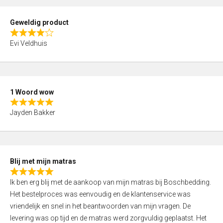
u
t
Geweldig product
o
R
f
Evi Veldhuis
a
5
t
e
d
1 Woord wow
4
R
,
Jayden Bakker
a
0
t
o
e
u
d
t
Blij met mijn matras
5
o
R
,
f
Ik ben erg blij met de aankoop van mijn matras bij Boschbedding.
a
0
5
Het bestelproces was eenvoudig en de klantenservice was
t
o
vriendelijk en snel in het beantwoorden van mijn vragen. De
e
u
levering was op tijd en de matras werd zorgvuldig geplaatst. Het