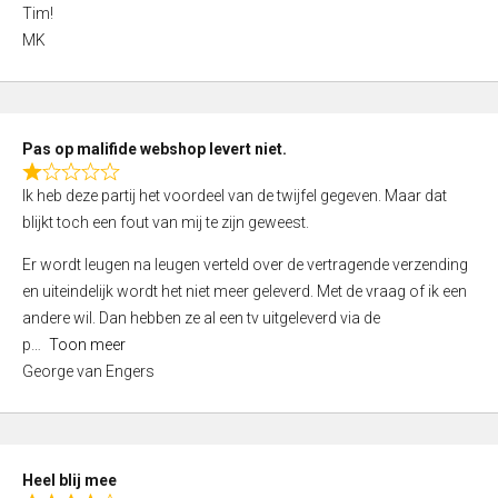
4
Tim!
,
MK
0
o
u
t
Pas op malifide webshop levert niet.
o
R
Ik heb deze partij het voordeel van de twijfel gegeven. Maar dat
f
a
blijkt toch een fout van mij te zijn geweest.
5
t
e
Er wordt leugen na leugen verteld over de vertragende verzending
d
en uiteindelijk wordt het niet meer geleverd. Met de vraag of ik een
1
andere wil. Dan hebben ze al een tv uitgeleverd via de
,
p
Toon meer
0
George van Engers
o
u
t
o
Heel blij mee