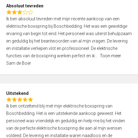
o
Absoluut tevreden
f
R
5
Ik ben absoluut tevreden met mijn recente aankoop van een
a
elektrische boxspring bij Boschbedding. Het was een geweldige
t
ervaring van begin tot eind. Het personeel was uiterst behulpzaam
e
en geduldig bij het beantwoorden van al mijn vragen. De levering
d
en installatie verliepen vlot en professioneel. De elektrische
3
functies van de boxspring werken perfect en ik
Toon meer
,
Sam de Boer
0
o
u
t
Uitstekend
o
R
f
Ik ben ontzettend blij met mijn elektrische boxspring van
a
5
Boschbedding. Het is een uitstekende aankoop geweest. Het
t
personeel was vriendelijk en geduldig en hielp me bij het vinden
e
van de perfecte elektrische boxspring die aan al mijn wensen
d
voldeed. De levering en installatie waren naadloos en de