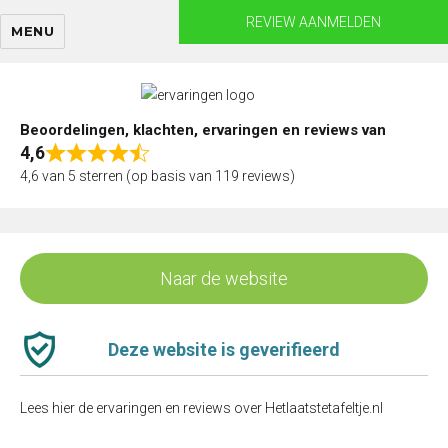
Skip
REVIEW AANMELDEN
MENU
to
content
Beoordelingen, klachten, ervaringen en reviews van
4,6
Rated
4,6 van 5 sterren (op basis van 119 reviews)
4,6
out
of
5
Naar de website
Deze website is geverifieerd
Lees hier de ervaringen en reviews over Hetlaatstetafeltje.nl