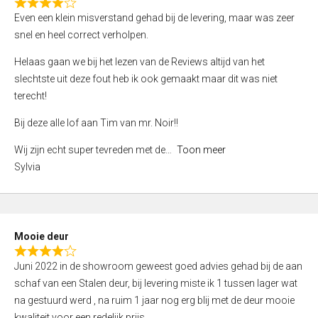
f
R
Even een klein misverstand gehad bij de levering, maar was zeer
5
a
snel en heel correct verholpen.
t
e
Helaas gaan we bij het lezen van de Reviews altijd van het
d
slechtste uit deze fout heb ik ook gemaakt maar dit was niet
4
terecht!
,
Bij deze alle lof aan Tim van mr. Noir!!
0
o
Wij zijn echt super tevreden met de
Toon meer
u
Sylvia
t
o
f
5
Mooie deur
R
Juni 2022 in de showroom geweest goed advies gehad bij de aan
a
schaf van een Stalen deur, bij levering miste ik 1 tussen lager wat
t
na gestuurd werd , na ruim 1 jaar nog erg blij met de deur mooie
e
kwaliteit voor een redelijk prijs.