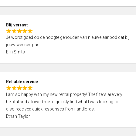
t
e
o
d
f
5
5
Blij verrast
,
R
0
Je wordt goed op de hoogte gehouden van nieuwe aanbod dat bij
a
o
jouw wensen past.
t
u
Elin Smits
e
t
d
o
5
f
,
5
Reliable service
0
R
o
I am so happy with my new rental property! The filters are very
a
u
helpful and allowed me to quickly find what I was looking for. I
t
t
also received quick responses from landlords.
e
o
Ethan Taylor
d
f
5
5
,