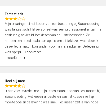
o
e
u
d
t
Fantastisch
4
o
R
,
f
Mijn ervaring met het kopen van een boxspring bij Boschbedding
a
0
5
was fantastisch. Het personeel was zeer professioneel en gaf me
t
o
deskundig advies bij het kiezen van de juiste boxspring. Ze
e
u
hadden een breed scala aan opties om uit te kiezen waardoor ik
d
t
de perfecte match kon vinden voor mijn slaapkamer. De levering
3
o
was op tijd
Toon meer
,
f
Jesse Kramer
0
5
o
u
t
Heel blij mee
o
R
f
Ik ben zeer tevreden met mijn recente aankoop van een kussen bij
a
5
Boschbedding. Het kiezen en bestellen van het kussen verliep
t
moeiteloos en de levering was snel. Het kussen zelf is van hoge
e