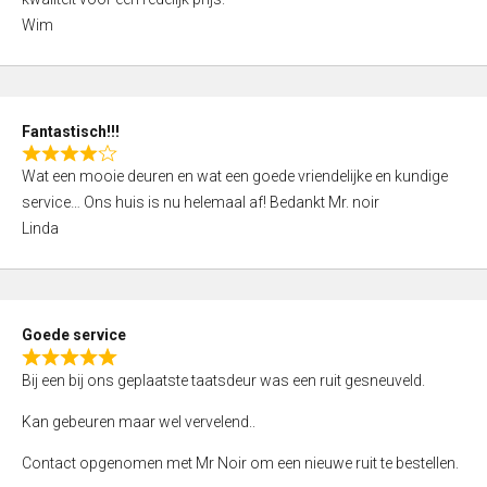
d
Wim
4
,
0
o
Fantastisch!!!
u
R
t
Wat een mooie deuren en wat een goede vriendelijke en kundige
a
o
service… Ons huis is nu helemaal af! Bedankt Mr. noir
t
f
Linda
e
5
d
4
,
Goede service
0
R
o
Bij een bij ons geplaatste taatsdeur was een ruit gesneuveld.
a
u
t
Kan gebeuren maar wel vervelend..
t
e
o
Contact opgenomen met Mr Noir om een nieuwe ruit te bestellen.
d
f