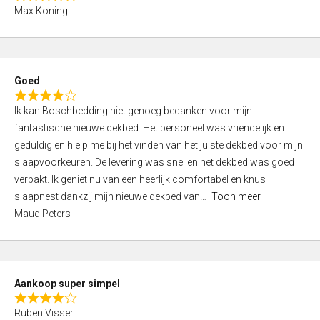
R
f
Max Koning
a
5
t
e
d
Goed
4
R
,
Ik kan Boschbedding niet genoeg bedanken voor mijn
a
0
fantastische nieuwe dekbed. Het personeel was vriendelijk en
t
o
geduldig en hielp me bij het vinden van het juiste dekbed voor mijn
e
u
slaapvoorkeuren. De levering was snel en het dekbed was goed
d
t
verpakt. Ik geniet nu van een heerlijk comfortabel en knus
4
o
slaapnest dankzij mijn nieuwe dekbed van
Toon meer
,
f
Maud Peters
0
5
o
u
t
Aankoop super simpel
o
R
f
Ruben Visser