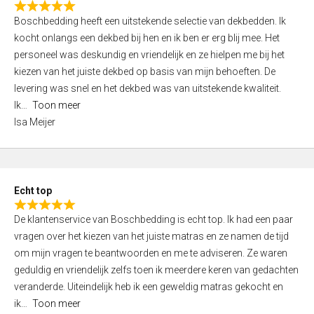
R
f
Boschbedding heeft een uitstekende selectie van dekbedden. Ik
a
5
kocht onlangs een dekbed bij hen en ik ben er erg blij mee. Het
t
personeel was deskundig en vriendelijk en ze hielpen me bij het
e
kiezen van het juiste dekbed op basis van mijn behoeften. De
d
levering was snel en het dekbed was van uitstekende kwaliteit.
5
Ik
Toon meer
,
Isa Meijer
0
o
u
t
Echt top
o
R
f
De klantenservice van Boschbedding is echt top. Ik had een paar
a
5
vragen over het kiezen van het juiste matras en ze namen de tijd
t
om mijn vragen te beantwoorden en me te adviseren. Ze waren
e
geduldig en vriendelijk zelfs toen ik meerdere keren van gedachten
d
veranderde. Uiteindelijk heb ik een geweldig matras gekocht en
5
ik
Toon meer
,