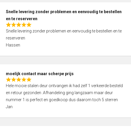
o
u
Snelle levering zonder problemen en eenvoudig te bestellen
t
en te reserveren
o
R
f
Snelle levering zonder problemen en eenvoudig te bestellen en te
a
5
reserveren
t
Hassen
e
d
5
,
moelijk contact maar scherpe prijs
0
R
o
Hele mooie stalen deur ontvangen ik had zelf 1 verkeerde besteld
a
u
en retour gezonden .Afhandeling ging langzaam maar deur
t
t
nummer 1 is perfect en goedkoop dus daarom toch 5 sterren
e
o
Jan
d
f
5
5
,