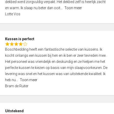
t
dekbed werd zorgvuldig verpakt. Het dekbed zelf is heerlijk zacht
4
o
en warm. Ik slaap nu beter dan ooit
Toon meer
,
f
Lotte Vos
0
5
o
u
t
Kussen is perfect
o
R
f
Boschbedding heeft een fantastische selectie van kussens. Ik
a
5
kocht onlangs een kussen bij hen en ik ben er zeer tevreden mee.
t
Het personeel was vriendelijk en deskundig en ze hielpen me het
e
perfecte kussen te kiezen op basis van mijn slaapvoorkeuren. De
d
levering was snel en het kussen was van uitstekende kwaliteit. Ik
4
heb nu
Toon meer
,
Bram de Ruiter
0
o
u
t
Uitstekend
o