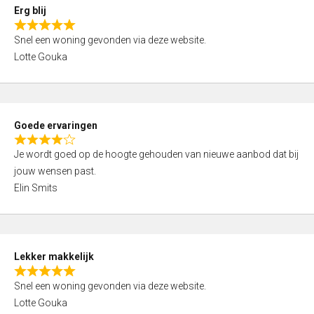
0
Erg blij
o
R
u
Snel een woning gevonden via deze website.
a
t
Lotte Gouka
t
o
e
f
d
5
5
Goede ervaringen
,
R
0
Je wordt goed op de hoogte gehouden van nieuwe aanbod dat bij
a
o
jouw wensen past.
t
u
Elin Smits
e
t
d
o
4
f
,
5
Lekker makkelijk
0
R
o
Snel een woning gevonden via deze website.
a
u
Lotte Gouka
t