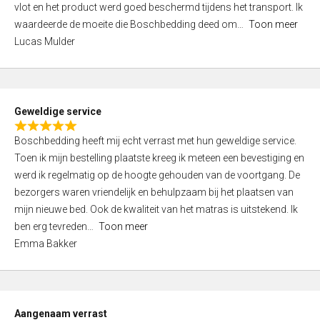
vlot en het product werd goed beschermd tijdens het transport. Ik
5
waardeerde de moeite die Boschbedding deed om
Toon meer
,
Lucas Mulder
0
o
u
t
Geweldige service
o
R
f
Boschbedding heeft mij echt verrast met hun geweldige service.
a
5
Toen ik mijn bestelling plaatste kreeg ik meteen een bevestiging en
t
werd ik regelmatig op de hoogte gehouden van de voortgang. De
e
bezorgers waren vriendelijk en behulpzaam bij het plaatsen van
d
mijn nieuwe bed. Ook de kwaliteit van het matras is uitstekend. Ik
5
ben erg tevreden
Toon meer
,
Emma Bakker
0
o
u
t
Aangenaam verrast