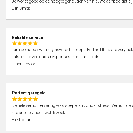
Je wordt goed op de hoogte gehouden van nieuwe aanbod dat bij
a
o
Elin Smits
t
u
e
t
d
o
5
f
Reliable service
,
5
R
0
I am so happy with my new rental property! The filters are very hel
a
o
I also received quick responses from landlords.
t
u
Ethan Taylor
e
t
d
o
5
f
,
5
Perfect geregeld
0
R
o
De hele verhuurervaring was soepel en zonder stress. Verhuurders r
a
u
me snel te vinden wat ik zoek.
t
t
Eliz Dogan
e
o
d
f