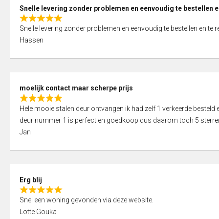
0
Snelle levering zonder problemen en eenvoudig te bestellen e
o
R
u
Snelle levering zonder problemen en eenvoudig te bestellen en te 
a
t
Hassen
t
o
e
f
d
5
5
moelijk contact maar scherpe prijs
,
R
0
Hele mooie stalen deur ontvangen ik had zelf 1 verkeerde bestel
a
o
deur nummer 1 is perfect en goedkoop dus daarom toch 5 sterre
t
u
Jan
e
t
d
o
5
f
,
5
Erg blij
0
R
o
Snel een woning gevonden via deze website.
a
u
Lotte Gouka
t