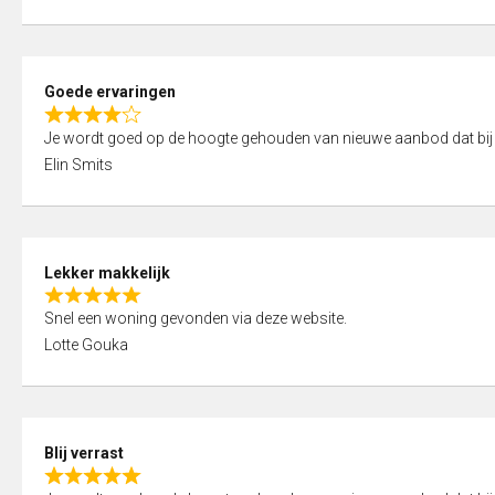
t
e
o
d
f
5
5
Goede ervaringen
,
R
0
Je wordt goed op de hoogte gehouden van nieuwe aanbod dat bij
a
o
Elin Smits
t
u
e
t
d
o
4
f
Lekker makkelijk
,
5
R
0
Snel een woning gevonden via deze website.
a
o
Lotte Gouka
t
u
e
t
d
o
5
f
Blij verrast
,
5
R
0