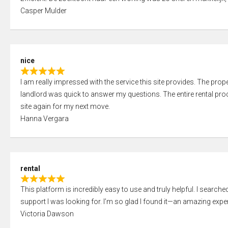
a
o
Casper Mulder
t
u
e
t
d
o
5
f
nice
,
5
R
0
I am really impressed with the service this site provides. The prope
a
o
landlord was quick to answer my questions. The entire rental proce
t
u
site again for my next move.
e
t
Hanna Vergara
d
o
5
f
,
5
0
rental
o
R
u
This platform is incredibly easy to use and truly helpful. I search
a
t
support I was looking for. I’m so glad I found it—an amazing exper
t
o
Victoria Dawson
e
f