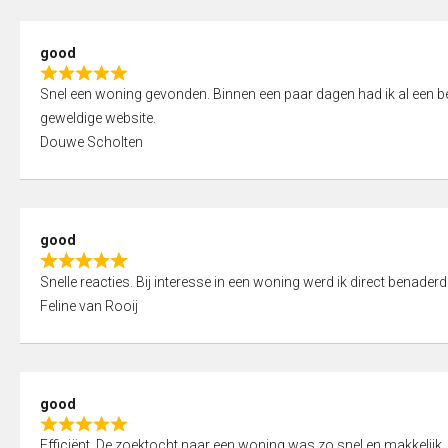
5
5
,
good
0
R
o
Snel een woning gevonden. Binnen een paar dagen had ik al een bez
a
u
geweldige website.
t
t
Douwe Scholten
e
o
d
f
5
5
,
good
0
R
o
Snelle reacties. Bij interesse in een woning werd ik direct benaderd
a
u
Feline van Rooij
t
t
e
o
d
f
5
5
good
,
R
0
Efficiënt. De zoektocht naar een woning was zo snel en makkelijk, 