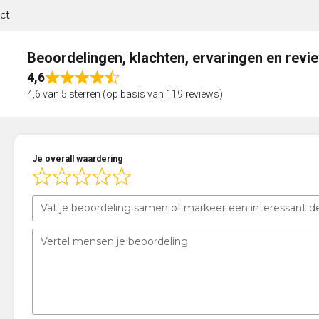
ct
Beoordelingen, klachten, ervaringen en revi
4,6
Rated
4,6 van 5 sterren (op basis van 119 reviews)
4,6
out
of
5
Je overall waardering