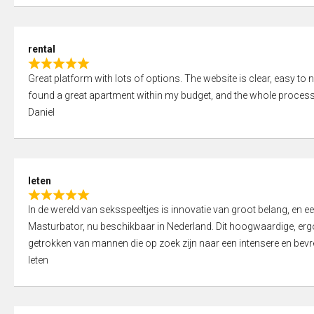
d
5
5
,
rental
0
R
o
Great platform with lots of options. The website is clear, easy to na
a
u
found a great apartment within my budget, and the whole process
t
t
Daniel
e
o
d
f
5
5
,
leten
0
R
o
In de wereld van seksspeeltjes is innovatie van groot belang, en 
a
u
Masturbator, nu beschikbaar in Nederland. Dit hoogwaardige, er
t
t
getrokken van mannen die op zoek zijn naar een intensere en bevre
e
o
leten
d
f
5
5
,