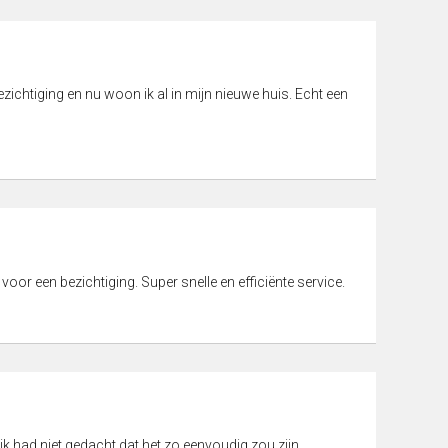
ichtiging en nu woon ik al in mijn nieuwe huis. Echt een
 voor een bezichtiging. Super snelle en efficiënte service.
ik had niet gedacht dat het zo eenvoudig zou zijn.