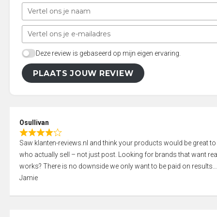
Deze review is gebaseerd op mijn eigen ervaring.
PLAATS JOUW REVIEW
Osullivan
R
Saw klanten-reviews.nl and think your products would be great to
a
who actually sell – not just post. Looking for brands that want real
t
works? There is no downside we only want to be paid on results
e
Jamie
d
4
,