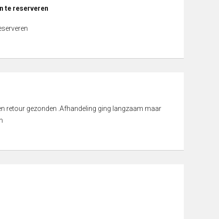
n te reserveren
reserveren
d en retour gezonden .Afhandeling ging langzaam maar
n