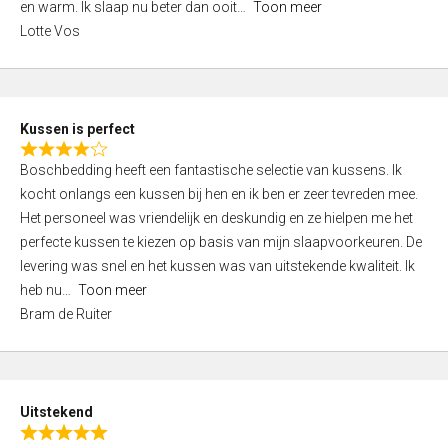
o
en warm. Ik slaap nu beter dan ooit
Toon meer
,
f
Lotte Vos
0
5
o
u
t
Kussen is perfect
o
R
f
Boschbedding heeft een fantastische selectie van kussens. Ik
a
5
kocht onlangs een kussen bij hen en ik ben er zeer tevreden mee.
t
Het personeel was vriendelijk en deskundig en ze hielpen me het
e
perfecte kussen te kiezen op basis van mijn slaapvoorkeuren. De
d
levering was snel en het kussen was van uitstekende kwaliteit. Ik
4
heb nu
Toon meer
,
Bram de Ruiter
0
o
u
t
Uitstekend
o
R
f