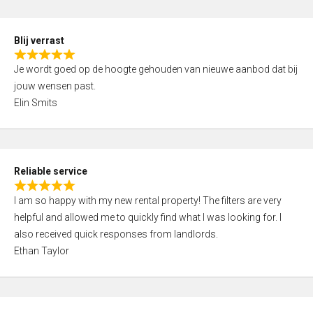
o
d
f
5
5
Blij verrast
,
R
0
Je wordt goed op de hoogte gehouden van nieuwe aanbod dat bij
a
o
jouw wensen past.
t
u
Elin Smits
e
t
d
o
5
f
,
5
Reliable service
0
R
o
I am so happy with my new rental property! The filters are very
a
u
helpful and allowed me to quickly find what I was looking for. I
t
t
also received quick responses from landlords.
e
o
Ethan Taylor
d
f
5
5
,
0