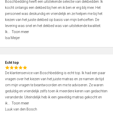
Boschbedding heeft een uitstekende selectie van dekbedden. Ik
a
5
kocht onlangs een dekbed bij hen en ik ben er erg blij mee. Het
t
personeel was deskundig en vriendelijk en ze hielpen me bij het
e
kiezen van het juiste dekbed op basis van mijn behoeften. De
d
levering was snel en het dekbed was van uitstekende kwaliteit.
5
Ik
Toon meer
,
Isa Meijer
0
o
u
t
Echt top
o
R
f
De klantenservice van Boschbedding is echt top. Ik had een paar
a
5
vragen over het kiezen van het juiste matras en ze namen de tijd
t
om mijn vragen te beantwoorden en me te adviseren. Ze waren
e
geduldig en vriendelijk zelfs toen ik meerdere keren van gedachten
d
veranderde. Uiteindelijk heb ik een geweldig matras gekocht en
5
ik
Toon meer
,
Luuk van den Bosch
0