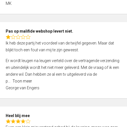
,
MK
0
o
u
t
Pas op malifide webshop levert niet.
o
R
Ik heb deze partij het voordeel van de twijfel gegeven. Maar dat
f
a
blijkt toch een fout van mij te zijn geweest.
5
t
e
Er wordt leugen na leugen verteld over de vertragende verzending
d
en uiteindelijk wordt het niet meer geleverd. Met de vraag of ik een
1
andere wil. Dan hebben ze al een tv uitgeleverd via de
,
p
Toon meer
0
George van Engers
o
u
t
o
Heel blij mee
f
R