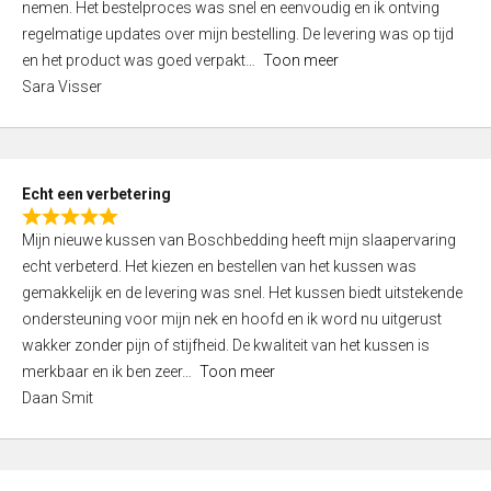
nemen. Het bestelproces was snel en eenvoudig en ik ontving
d
regelmatige updates over mijn bestelling. De levering was op tijd
4
en het product was goed verpakt
Toon meer
,
Sara Visser
0
o
u
t
Echt een verbetering
o
R
f
Mijn nieuwe kussen van Boschbedding heeft mijn slaapervaring
a
5
echt verbeterd. Het kiezen en bestellen van het kussen was
t
gemakkelijk en de levering was snel. Het kussen biedt uitstekende
e
ondersteuning voor mijn nek en hoofd en ik word nu uitgerust
d
wakker zonder pijn of stijfheid. De kwaliteit van het kussen is
5
merkbaar en ik ben zeer
Toon meer
,
Daan Smit
0
o
u