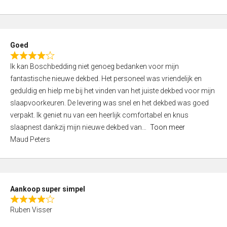
a
5
t
e
d
Goed
4
R
,
Ik kan Boschbedding niet genoeg bedanken voor mijn
a
0
fantastische nieuwe dekbed. Het personeel was vriendelijk en
t
o
geduldig en hielp me bij het vinden van het juiste dekbed voor mijn
e
u
slaapvoorkeuren. De levering was snel en het dekbed was goed
d
t
verpakt. Ik geniet nu van een heerlijk comfortabel en knus
4
o
slaapnest dankzij mijn nieuwe dekbed van
Toon meer
,
f
Maud Peters
0
5
o
u
t
Aankoop super simpel
o
R
f
Ruben Visser
a
5