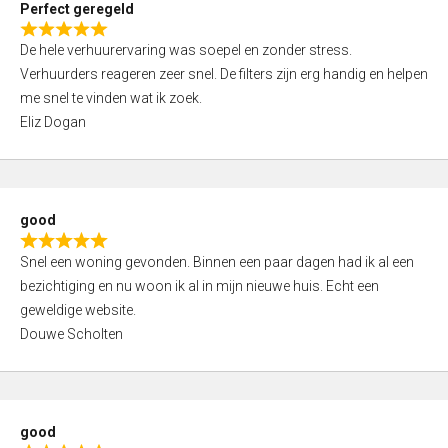
Perfect geregeld
o
R
u
De hele verhuurervaring was soepel en zonder stress.
a
t
Verhuurders reageren zeer snel. De filters zijn erg handig en helpen
t
o
me snel te vinden wat ik zoek.
e
f
Eliz Dogan
d
5
5
,
0
good
o
R
u
Snel een woning gevonden. Binnen een paar dagen had ik al een
a
t
bezichtiging en nu woon ik al in mijn nieuwe huis. Echt een
t
o
geweldige website.
e
f
Douwe Scholten
d
5
5
,
0
good
o