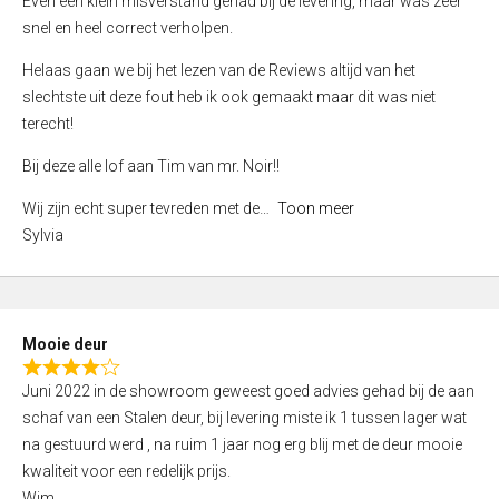
Even een klein misverstand gehad bij de levering, maar was zeer
5
a
snel en heel correct verholpen.
t
e
Helaas gaan we bij het lezen van de Reviews altijd van het
d
slechtste uit deze fout heb ik ook gemaakt maar dit was niet
4
terecht!
,
Bij deze alle lof aan Tim van mr. Noir!!
0
o
Wij zijn echt super tevreden met de
Toon meer
u
Sylvia
t
o
f
5
Mooie deur
R
Juni 2022 in de showroom geweest goed advies gehad bij de aan
a
schaf van een Stalen deur, bij levering miste ik 1 tussen lager wat
t
na gestuurd werd , na ruim 1 jaar nog erg blij met de deur mooie
e
kwaliteit voor een redelijk prijs.
d
Wim