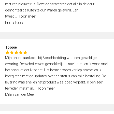
,
met een nieuwe ruit. Deze constateerde dat alle in de deur
0
gemonteerde ruiten te dun waren geleverd. Een
o
tweed
Toon meer
u
Frans Faas
t
o
f
5
Toppie
R
Mijn online aankoop bij Boschbedding was een geweldige
a
ervaring. De website was gemakkelijk te navigeren en ik vond snel
t
het product dat ik zocht. Het bestelproces verliep soepel en ik
e
kreeg regelmatige updates over de status van mijn bestelling. De
d
levering was snel en het product was goed verpakt. Ik ben zeer
5
tevreden met mijn
Toon meer
,
Milan van der Meer
0
o
u