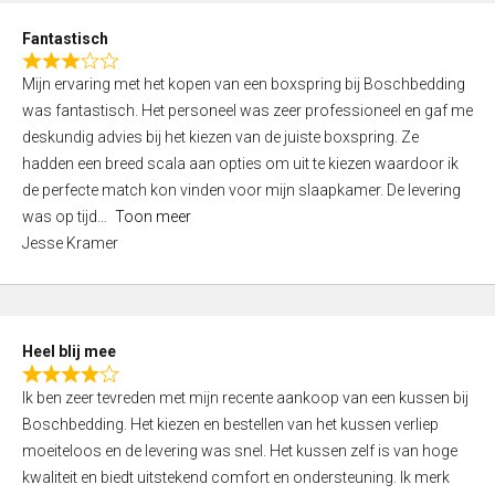
u
d
t
Fantastisch
4
o
R
,
f
Mijn ervaring met het kopen van een boxspring bij Boschbedding
a
0
5
was fantastisch. Het personeel was zeer professioneel en gaf me
t
o
deskundig advies bij het kiezen van de juiste boxspring. Ze
e
u
hadden een breed scala aan opties om uit te kiezen waardoor ik
d
t
de perfecte match kon vinden voor mijn slaapkamer. De levering
3
o
was op tijd
Toon meer
,
f
Jesse Kramer
0
5
o
u
t
Heel blij mee
o
R
f
Ik ben zeer tevreden met mijn recente aankoop van een kussen bij
a
5
Boschbedding. Het kiezen en bestellen van het kussen verliep
t
moeiteloos en de levering was snel. Het kussen zelf is van hoge
e
kwaliteit en biedt uitstekend comfort en ondersteuning. Ik merk
d