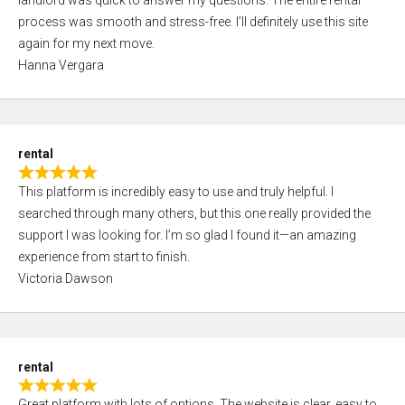
landlord was quick to answer my questions. The entire rental
e
o
process was smooth and stress-free. I’ll definitely use this site
d
f
again for my next move.
5
5
Hanna Vergara
,
0
o
u
rental
t
R
o
This platform is incredibly easy to use and truly helpful. I
a
f
searched through many others, but this one really provided the
t
5
support I was looking for. I’m so glad I found it—an amazing
e
experience from start to finish.
d
Victoria Dawson
5
,
0
o
rental
u
R
t
Great platform with lots of options. The website is clear, easy to