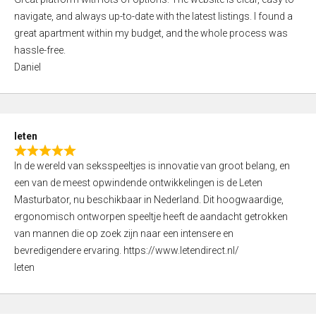
a
o
navigate, and always up-to-date with the latest listings. I found a
t
f
great apartment within my budget, and the whole process was
e
5
hassle-free.
d
Daniel
5
,
0
o
leten
u
R
t
In de wereld van seksspeeltjes is innovatie van groot belang, en
a
o
een van de meest opwindende ontwikkelingen is de Leten
t
f
Masturbator, nu beschikbaar in Nederland. Dit hoogwaardige,
e
5
ergonomisch ontworpen speeltje heeft de aandacht getrokken
d
van mannen die op zoek zijn naar een intensere en
5
bevredigendere ervaring. https://www.letendirect.nl/
,
leten
0
o
u