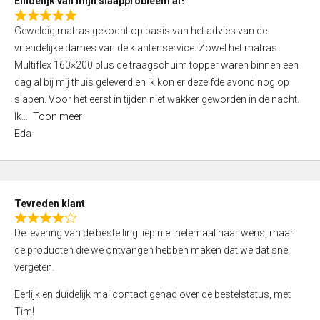
Eindelijk van mijn slaapprobleem af!
R
Geweldig matras gekocht op basis van het advies van de
a
vriendelijke dames van de klantenservice. Zowel het matras
t
Multiflex 160×200 plus de traagschuim topper waren binnen een
e
dag al bij mij thuis geleverd en ik kon er dezelfde avond nog op
d
slapen. Voor het eerst in tijden niet wakker geworden in de nacht.
5
Ik
Toon meer
,
Eda
0
o
u
t
Tevreden klant
o
R
f
De levering van de bestelling liep niet helemaal naar wens, maar
a
5
de producten die we ontvangen hebben maken dat we dat snel
t
vergeten.
e
d
Eerlijk en duidelijk mailcontact gehad over de bestelstatus, met
4
Tim!