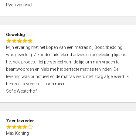
,
Ryan van Vliet
0
o
u
t
Geweldig
o
R
f
Mijn ervaring met het kopen van een matras bij Boschbedding
a
5
was geweldig. Ze boden uitstekend advies en begeleiding tijdens
t
het hele proces. Het personeel nam de tijd om mijn vragen te
e
beantwoorden en hielp me het perfecte matras te vinden. De
d
levering was punctueel en de matras werd met zorg afgeleverd. Ik
5
ben zeer tevreden
Toon meer
,
Sofie Westerhof
0
o
u
t
Zeer tevreden
o
R
f
Max Koning