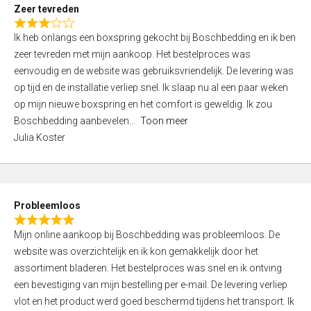
t
Zeer tevreden
o
R
f
Ik heb onlangs een boxspring gekocht bij Boschbedding en ik ben
a
5
zeer tevreden met mijn aankoop. Het bestelproces was
t
eenvoudig en de website was gebruiksvriendelijk. De levering was
e
op tijd en de installatie verliep snel. Ik slaap nu al een paar weken
d
op mijn nieuwe boxspring en het comfort is geweldig. Ik zou
3
Boschbedding aanbevelen
Toon meer
,
Julia Koster
0
o
u
t
Probleemloos
o
R
f
Mijn online aankoop bij Boschbedding was probleemloos. De
a
5
website was overzichtelijk en ik kon gemakkelijk door het
t
assortiment bladeren. Het bestelproces was snel en ik ontving
e
een bevestiging van mijn bestelling per e-mail. De levering verliep
d
vlot en het product werd goed beschermd tijdens het transport. Ik
5