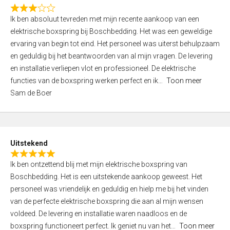
f
R
5
Ik ben absoluut tevreden met mijn recente aankoop van een
a
elektrische boxspring bij Boschbedding. Het was een geweldige
t
ervaring van begin tot eind. Het personeel was uiterst behulpzaam
e
en geduldig bij het beantwoorden van al mijn vragen. De levering
d
en installatie verliepen vlot en professioneel. De elektrische
3
functies van de boxspring werken perfect en ik
Toon meer
,
Sam de Boer
0
o
u
t
Uitstekend
o
R
f
Ik ben ontzettend blij met mijn elektrische boxspring van
a
5
Boschbedding. Het is een uitstekende aankoop geweest. Het
t
personeel was vriendelijk en geduldig en hielp me bij het vinden
e
van de perfecte elektrische boxspring die aan al mijn wensen
d
voldeed. De levering en installatie waren naadloos en de
5
boxspring functioneert perfect. Ik geniet nu van het
Toon meer