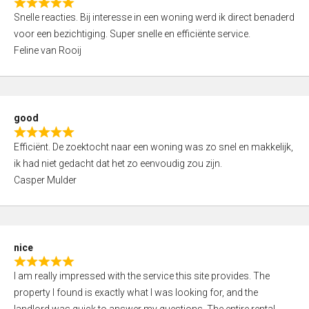
R
u
Snelle reacties. Bij interesse in een woning werd ik direct benaderd
a
t
voor een bezichtiging. Super snelle en efficiënte service.
t
o
Feline van Rooij
e
f
d
5
5
,
good
0
R
o
Efficiënt. De zoektocht naar een woning was zo snel en makkelijk,
a
u
ik had niet gedacht dat het zo eenvoudig zou zijn.
t
t
Casper Mulder
e
o
d
f
5
5
,
nice
0
R
o
I am really impressed with the service this site provides. The
a
u
property I found is exactly what I was looking for, and the
t
t