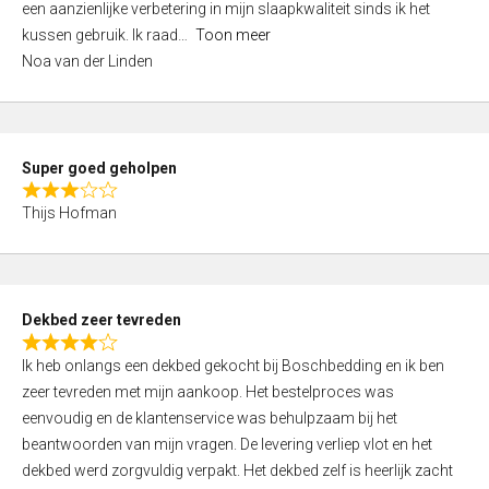
een aanzienlijke verbetering in mijn slaapkwaliteit sinds ik het
4
kussen gebruik. Ik raad
Toon meer
,
Noa van der Linden
0
o
u
t
Super goed geholpen
o
R
f
Thijs Hofman
a
5
t
e
d
Dekbed zeer tevreden
3
R
,
Ik heb onlangs een dekbed gekocht bij Boschbedding en ik ben
a
0
zeer tevreden met mijn aankoop. Het bestelproces was
t
o
eenvoudig en de klantenservice was behulpzaam bij het
e
u
beantwoorden van mijn vragen. De levering verliep vlot en het
d
t
dekbed werd zorgvuldig verpakt. Het dekbed zelf is heerlijk zacht
4