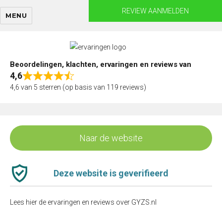
Skip
REVIEW AANMELDEN
MENU
to
content
Beoordelingen, klachten, ervaringen en reviews van
4,6
Rated
4,6 van 5 sterren (op basis van 119 reviews)
4,6
out
of
5
Naar de website
Deze website is geverifieerd
Lees hier de ervaringen en reviews over GYZS.nl