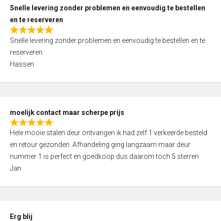
u
Snelle levering zonder problemen en eenvoudig te bestellen
t
en te reserveren
o
R
f
Snelle levering zonder problemen en eenvoudig te bestellen en te
a
5
reserveren
t
Hassen
e
d
5
,
moelijk contact maar scherpe prijs
0
R
o
Hele mooie stalen deur ontvangen ik had zelf 1 verkeerde besteld
a
u
en retour gezonden .Afhandeling ging langzaam maar deur
t
t
nummer 1 is perfect en goedkoop dus daarom toch 5 sterren
e
o
Jan
d
f
5
5
,
0
Erg blij