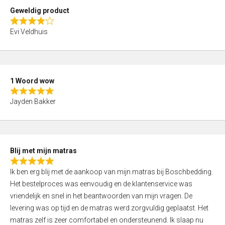
t
Geweldig product
o
R
f
Evi Veldhuis
a
5
t
e
d
1 Woord wow
4
R
,
Jayden Bakker
a
0
t
o
e
u
d
t
Blij met mijn matras
5
o
R
,
f
Ik ben erg blij met de aankoop van mijn matras bij Boschbedding.
a
0
5
Het bestelproces was eenvoudig en de klantenservice was
t
o
vriendelijk en snel in het beantwoorden van mijn vragen. De
e
u
levering was op tijd en de matras werd zorgvuldig geplaatst. Het
d
t
matras zelf is zeer comfortabel en ondersteunend. Ik slaap nu