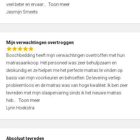
5
o
veel beter en ervaar
Toon meer
,
f
Jasmijn Smeets
0
5
o
u
t
Mijn verwachtingen overtroggen
o
R
f
Boschbedding heeft mijn verwachtingen overtroffen met hun
a
5
matrasaankoop. Het personeel was zeer behulpzaam en
t
deskundig en ze hielpen me het perfecte matras te vinden op
e
basis van mijn voorkeuren en behoeften. De levering verliep
d
probleemloos en de matras was van hoge kwaliteit. Ik ben zeer
5
tevreden met mijn slaapervaring sinds ik het nieuwe matras
,
heb
Toon meer
0
Lynn Hoekstra
o
u
t
o
Absoluut tevreden