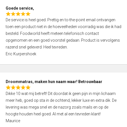
t
Goede service,
o
R
f
De service is heel goed. Prettig en to-the-point email ontvangen
a
5
toen een product niet in de hoeveelheden voorradig was die ik had
t
besteld. Foodworld heeft meteen telefonisch contact
e
opgenomen en een goed voorstel gedaan. Product is vervolgens
d
razend snel geleverd. Heel tevreden.
5
Eric Kurpershoek
,
0
o
u
Droommatras, maken hun naam waar! Betrouwbaar
t
R
o
Dikke 10 wat mij betreft! Dit doordat ik geen pijn in mijn lichaam
a
f
meer heb, goed op sta in de ochtend, lekker luxe en extra dik. De
t
5
levering was mega snel en de nazorg zoals mails en op de
e
hoogte houden heel goed. Al met al een tevreden klant!
d
Maurice
5