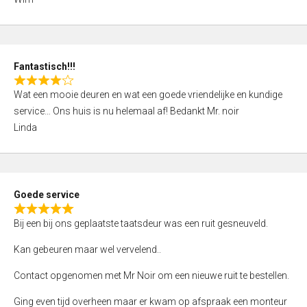
4
,
0
o
Fantastisch!!!
u
R
t
Wat een mooie deuren en wat een goede vriendelijke en kundige
a
o
service… Ons huis is nu helemaal af! Bedankt Mr. noir
t
f
Linda
e
5
d
4
,
Goede service
0
R
o
Bij een bij ons geplaatste taatsdeur was een ruit gesneuveld.
a
u
t
Kan gebeuren maar wel vervelend..
t
e
o
Contact opgenomen met Mr Noir om een nieuwe ruit te bestellen.
d
f
5
Ging even tijd overheen maar er kwam op afspraak een monteur
5