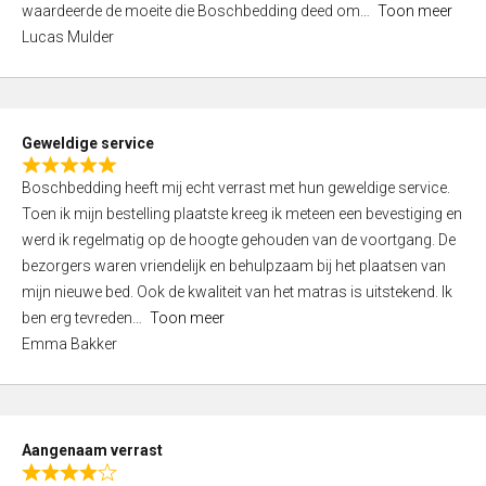
waardeerde de moeite die Boschbedding deed om
Toon meer
,
Lucas Mulder
0
o
u
t
Geweldige service
o
R
f
Boschbedding heeft mij echt verrast met hun geweldige service.
a
5
Toen ik mijn bestelling plaatste kreeg ik meteen een bevestiging en
t
werd ik regelmatig op de hoogte gehouden van de voortgang. De
e
bezorgers waren vriendelijk en behulpzaam bij het plaatsen van
d
mijn nieuwe bed. Ook de kwaliteit van het matras is uitstekend. Ik
5
ben erg tevreden
Toon meer
,
Emma Bakker
0
o
u
t
Aangenaam verrast
o
R