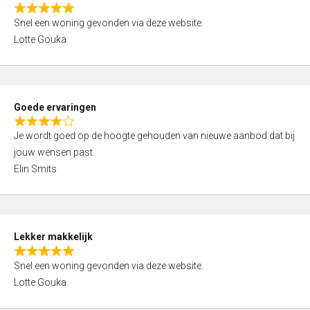
o
R
u
Snel een woning gevonden via deze website.
a
t
Lotte Gouka
t
o
e
f
d
5
5
Goede ervaringen
,
R
0
Je wordt goed op de hoogte gehouden van nieuwe aanbod dat bij
a
o
jouw wensen past.
t
u
Elin Smits
e
t
d
o
4
f
,
5
Lekker makkelijk
0
R
o
Snel een woning gevonden via deze website.
a
u
Lotte Gouka
t
t
e