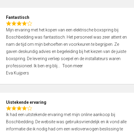
e
d
Fantastisch
5
R
,
Mijn ervaring met het kopen van een elektrische boxspring bij
a
0
Boschbedding was fantastisch. Het personeel was zeer attent en
t
o
nam de tijd om mijn behoeften en voorkeuren te begrijpen. Ze
e
u
gaven deskundig advies en begeleiding bij het kiezen van de juiste
d
t
boxspring. De levering verliep soepel en de installateurs waren
4
o
professioneel. Ik ben erg blij
Toon meer
,
f
Eva Kuijpers
0
5
o
u
t
Uistekende ervaring
o
R
f
Ik had een uitstekende ervaring met mijn online aankoop bij
a
5
Boschbedding. De website was gebruiksvriendelijk en ik vond alle
t
informatie die ik nodig had om een weloverwogen beslissing te
e