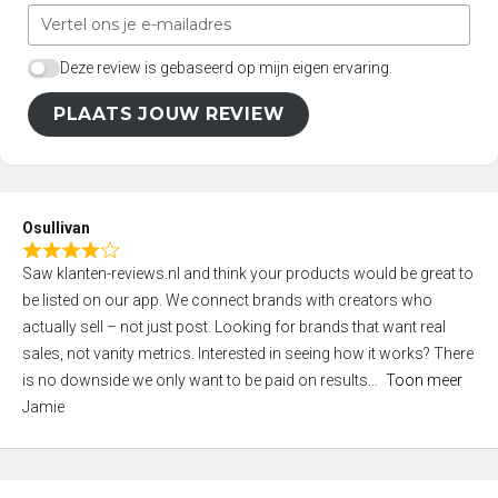
Deze review is gebaseerd op mijn eigen ervaring.
PLAATS JOUW REVIEW
Osullivan
R
Saw klanten-reviews.nl and think your products would be great to
a
be listed on our app. We connect brands with creators who
t
actually sell – not just post. Looking for brands that want real
e
sales, not vanity metrics. Interested in seeing how it works? There
d
is no downside we only want to be paid on results
Toon meer
4
Jamie
,
0
o