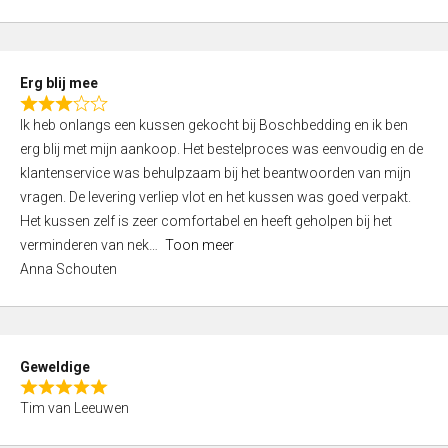
o
u
t
Erg blij mee
o
R
f
Ik heb onlangs een kussen gekocht bij Boschbedding en ik ben
a
5
erg blij met mijn aankoop. Het bestelproces was eenvoudig en de
t
klantenservice was behulpzaam bij het beantwoorden van mijn
e
vragen. De levering verliep vlot en het kussen was goed verpakt.
d
Het kussen zelf is zeer comfortabel en heeft geholpen bij het
3
verminderen van nek
Toon meer
,
Anna Schouten
0
o
u
t
Geweldige
o
R
f
Tim van Leeuwen
a
5
t