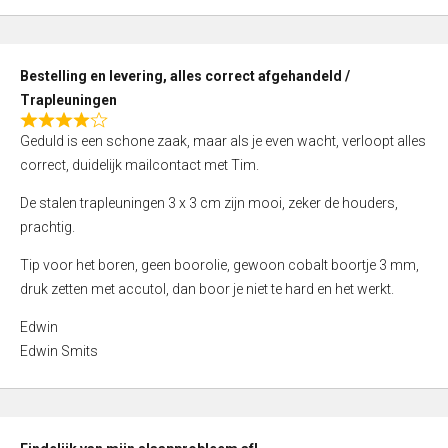
,
0
o
Bestelling en levering, alles correct afgehandeld /
u
Trapleuningen
t
R
o
Geduld is een schone zaak, maar als je even wacht, verloopt alles
a
f
correct, duidelijk mailcontact met Tim.
t
5
e
De stalen trapleuningen 3 x 3 cm zijn mooi, zeker de houders,
d
prachtig.
4
Tip voor het boren, geen boorolie, gewoon cobalt boortje 3 mm,
,
druk zetten met accutol, dan boor je niet te hard en het werkt.
0
o
Edwin
u
Edwin Smits
t
o
f
5