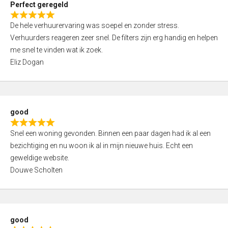
Perfect geregeld
o
R
u
De hele verhuurervaring was soepel en zonder stress.
a
t
Verhuurders reageren zeer snel. De filters zijn erg handig en helpen
t
o
me snel te vinden wat ik zoek.
e
f
Eliz Dogan
d
5
5
,
0
good
o
R
u
Snel een woning gevonden. Binnen een paar dagen had ik al een
a
t
bezichtiging en nu woon ik al in mijn nieuwe huis. Echt een
t
o
geweldige website.
e
f
Douwe Scholten
d
5
5
,
0
good
o