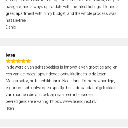
a
o
navigate, and always up-to-date with the latest listings. I found a
t
f
great apartment within my budget, and the whole process was
e
5
hassle-free.
d
Daniel
5
,
0
o
leten
u
R
t
In de wereld van seksspeeltjes is innovatie van groot belang, en
a
o
een van de meest opwindende ontwikkelingen is de Leten
t
f
Masturbator, nu beschikbaar in Nederland. Dit hoogwaardige,
e
5
ergonomisch ontworpen speeltje heeft de aandacht getrokken
d
van mannen die op zoek zijn naar een intensere en
5
bevredigendere ervaring. https://www.letendirect.nl/
,
leten
0
o
u