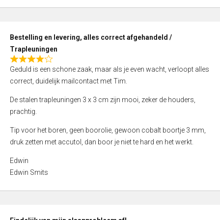
,
0
o
Bestelling en levering, alles correct afgehandeld /
u
Trapleuningen
t
R
o
Geduld is een schone zaak, maar als je even wacht, verloopt alles
a
f
correct, duidelijk mailcontact met Tim.
t
5
e
De stalen trapleuningen 3 x 3 cm zijn mooi, zeker de houders,
d
prachtig.
4
Tip voor het boren, geen boorolie, gewoon cobalt boortje 3 mm,
,
druk zetten met accutol, dan boor je niet te hard en het werkt.
0
o
Edwin
u
Edwin Smits
t
o
f
5