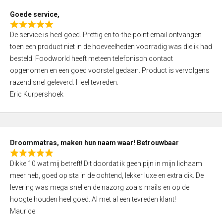
t
Goede service,
o
R
f
De service is heel goed. Prettig en to-the-point email ontvangen
a
5
toen een product niet in de hoeveelheden voorradig was die ik had
t
besteld. Foodworld heeft meteen telefonisch contact
e
opgenomen en een goed voorstel gedaan. Product is vervolgens
d
razend snel geleverd. Heel tevreden.
5
Eric Kurpershoek
,
0
o
u
Droommatras, maken hun naam waar! Betrouwbaar
t
R
o
Dikke 10 wat mij betreft! Dit doordat ik geen pijn in mijn lichaam
a
f
meer heb, goed op sta in de ochtend, lekker luxe en extra dik. De
t
5
levering was mega snel en de nazorg zoals mails en op de
e
hoogte houden heel goed. Al met al een tevreden klant!
d
Maurice
5