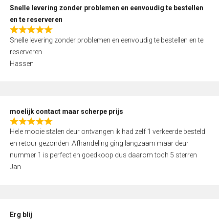
u
Snelle levering zonder problemen en eenvoudig te bestellen
t
en te reserveren
o
R
f
Snelle levering zonder problemen en eenvoudig te bestellen en te
a
5
reserveren
t
Hassen
e
d
5
,
moelijk contact maar scherpe prijs
0
R
o
Hele mooie stalen deur ontvangen ik had zelf 1 verkeerde besteld
a
u
en retour gezonden .Afhandeling ging langzaam maar deur
t
t
nummer 1 is perfect en goedkoop dus daarom toch 5 sterren
e
o
Jan
d
f
5
5
,
0
Erg blij