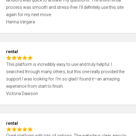
landlord was quick to answer my questions. The entire rental
e
o
process was smooth and stress-free. I’ll definitely use this site
d
f
again for my next move.
5
5
Hanna Vergara
,
0
o
u
rental
t
R
o
This platform is incredibly easy to use and truly helpful. I
a
f
searched through many others, but this one really provided the
t
5
support I was looking for. I’m so glad I found it—an amazing
e
experience from start to finish.
d
Victoria Dawson
5
,
0
o
rental
u
R
t
Great platform with lots of options. The website is clear, easy to