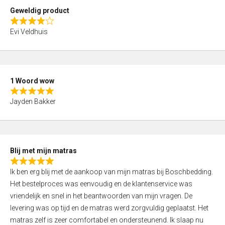
t
Geweldig product
o
R
f
Evi Veldhuis
a
5
t
e
d
1 Woord wow
4
R
,
Jayden Bakker
a
0
t
o
e
u
d
t
Blij met mijn matras
5
o
R
,
f
Ik ben erg blij met de aankoop van mijn matras bij Boschbedding.
a
0
5
Het bestelproces was eenvoudig en de klantenservice was
t
o
vriendelijk en snel in het beantwoorden van mijn vragen. De
e
u
levering was op tijd en de matras werd zorgvuldig geplaatst. Het
d
t
matras zelf is zeer comfortabel en ondersteunend. Ik slaap nu