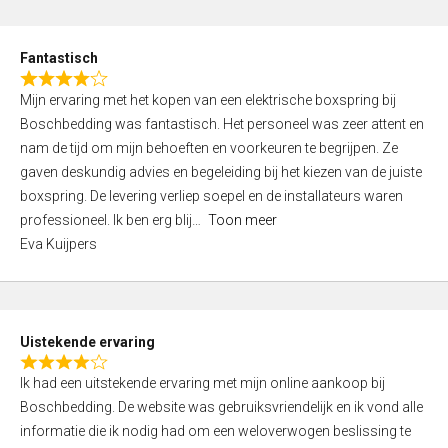
e
d
Fantastisch
5
R
,
Mijn ervaring met het kopen van een elektrische boxspring bij
a
0
Boschbedding was fantastisch. Het personeel was zeer attent en
t
o
nam de tijd om mijn behoeften en voorkeuren te begrijpen. Ze
e
u
gaven deskundig advies en begeleiding bij het kiezen van de juiste
d
t
boxspring. De levering verliep soepel en de installateurs waren
4
o
professioneel. Ik ben erg blij
Toon meer
,
f
Eva Kuijpers
0
5
o
u
t
Uistekende ervaring
o
R
f
Ik had een uitstekende ervaring met mijn online aankoop bij
a
5
Boschbedding. De website was gebruiksvriendelijk en ik vond alle
t
informatie die ik nodig had om een weloverwogen beslissing te
e