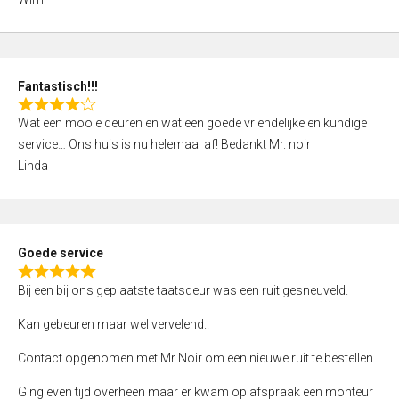
4
,
0
o
Fantastisch!!!
u
R
t
Wat een mooie deuren en wat een goede vriendelijke en kundige
a
o
service… Ons huis is nu helemaal af! Bedankt Mr. noir
t
f
Linda
e
5
d
4
,
Goede service
0
R
o
Bij een bij ons geplaatste taatsdeur was een ruit gesneuveld.
a
u
t
Kan gebeuren maar wel vervelend..
t
e
o
Contact opgenomen met Mr Noir om een nieuwe ruit te bestellen.
d
f
5
Ging even tijd overheen maar er kwam op afspraak een monteur
5