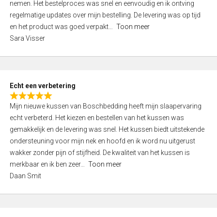
nemen. Het bestelproces was snel en eenvoudig en ik ontving
d
regelmatige updates over mijn bestelling. De levering was op tijd
4
en het product was goed verpakt
Toon meer
,
Sara Visser
0
o
u
t
Echt een verbetering
o
R
f
Mijn nieuwe kussen van Boschbedding heeft mijn slaapervaring
a
5
echt verbeterd. Het kiezen en bestellen van het kussen was
t
gemakkelijk en de levering was snel. Het kussen biedt uitstekende
e
ondersteuning voor mijn nek en hoofd en ik word nu uitgerust
d
wakker zonder pijn of stijfheid. De kwaliteit van het kussen is
5
merkbaar en ik ben zeer
Toon meer
,
Daan Smit
0
o
u