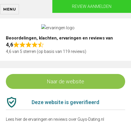
Skip
REVIEW AANMELDEN
MENU
to
content
Beoordelingen, klachten, ervaringen en reviews van
4,6
Rated
4,6 van 5 sterren (op basis van 119 reviews)
4,6
out
of
5
Naar de website
Deze website is geverifieerd
Lees hier de ervaringen en reviews over Guys-Dating.nl