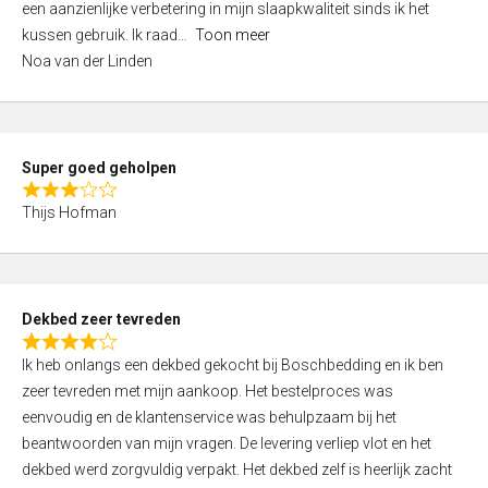
een aanzienlijke verbetering in mijn slaapkwaliteit sinds ik het
4
kussen gebruik. Ik raad
Toon meer
,
Noa van der Linden
0
o
u
t
Super goed geholpen
o
R
f
Thijs Hofman
a
5
t
e
d
Dekbed zeer tevreden
3
R
,
Ik heb onlangs een dekbed gekocht bij Boschbedding en ik ben
a
0
zeer tevreden met mijn aankoop. Het bestelproces was
t
o
eenvoudig en de klantenservice was behulpzaam bij het
e
u
beantwoorden van mijn vragen. De levering verliep vlot en het
d
t
dekbed werd zorgvuldig verpakt. Het dekbed zelf is heerlijk zacht
4