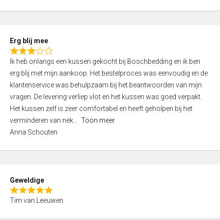
o
u
t
Erg blij mee
o
R
f
Ik heb onlangs een kussen gekocht bij Boschbedding en ik ben
a
5
erg blij met mijn aankoop. Het bestelproces was eenvoudig en de
t
klantenservice was behulpzaam bij het beantwoorden van mijn
e
vragen. De levering verliep vlot en het kussen was goed verpakt.
d
Het kussen zelf is zeer comfortabel en heeft geholpen bij het
3
verminderen van nek
Toon meer
,
Anna Schouten
0
o
u
t
Geweldige
o
R
f
Tim van Leeuwen
a
5
t