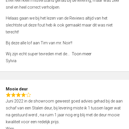
Even een klein misverstand gehad bij de levering, maar was zeer
5
a
snel en heel correct verholpen.
t
e
Helaas gaan we bij het lezen van de Reviews altijd van het
d
slechtste uit deze fout heb ik ook gemaakt maar dit was niet
4
terecht!
,
Bij deze alle lof aan Tim van mr. Noir!!
0
o
Wij zijn echt super tevreden met de
Toon meer
u
Sylvia
t
o
f
5
Mooie deur
R
Juni 2022 in de showroom geweest goed advies gehad bij de aan
a
schaf van een Stalen deur, bij levering miste ik 1 tussen lager wat
t
na gestuurd werd , na ruim 1 jaar nog erg blij met de deur mooie
e
kwaliteit voor een redelijk prijs.
d
Wim