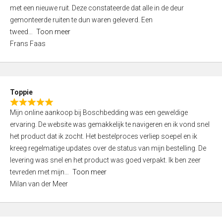
,
met een nieuwe ruit. Deze constateerde dat alle in de deur
0
gemonteerde ruiten te dun waren geleverd. Een
o
tweed
Toon meer
u
Frans Faas
t
o
f
5
Toppie
R
Mijn online aankoop bij Boschbedding was een geweldige
a
ervaring. De website was gemakkelijk te navigeren en ik vond snel
t
het product dat ik zocht. Het bestelproces verliep soepel en ik
e
kreeg regelmatige updates over de status van mijn bestelling. De
d
levering was snel en het product was goed verpakt. Ik ben zeer
5
tevreden met mijn
Toon meer
,
Milan van der Meer
0
o
u