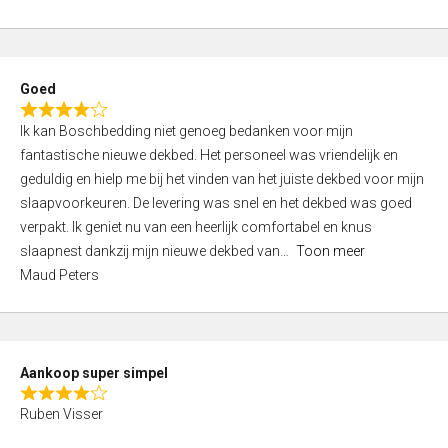
a
5
t
e
d
Goed
4
R
,
Ik kan Boschbedding niet genoeg bedanken voor mijn
a
0
fantastische nieuwe dekbed. Het personeel was vriendelijk en
t
o
geduldig en hielp me bij het vinden van het juiste dekbed voor mijn
e
u
slaapvoorkeuren. De levering was snel en het dekbed was goed
d
t
verpakt. Ik geniet nu van een heerlijk comfortabel en knus
4
o
slaapnest dankzij mijn nieuwe dekbed van
Toon meer
,
f
Maud Peters
0
5
o
u
t
Aankoop super simpel
o
R
f
Ruben Visser
a
5