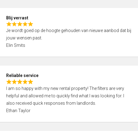
o
d
f
5
5
Blij verrast
,
R
0
Je wordt goed op de hoogte gehouden van nieuwe aanbod dat bij
a
o
jouw wensen past.
t
u
Elin Smits
e
t
d
o
5
f
,
5
Reliable service
0
R
o
I am so happy with my new rental property! The filters are very
a
u
helpful and allowed me to quickly find what I was looking for. I
t
t
also received quick responses from landlords.
e
o
Ethan Taylor
d
f
5
5
,
0