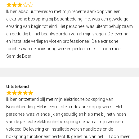
f
R
5
Ik ben absoluut tevreden met mijn recente aankoop van een
a
elektrische boxspring bij Boschbedding. Het was een geweldige
t
ervaring van begin tot eind. Het personeel was uiterst behulpzaam
e
en geduldig bij het beantwoorden van al mijn vragen. De levering
d
en installatie verliepen vlot en professioneel. De elektrische
3
functies van de boxspring werken perfect en ik
Toon meer
,
Sam de Boer
0
o
u
t
Uitstekend
o
R
f
Ik ben ontzettend blij met mijn elektrische boxspring van
a
5
Boschbedding. Het is een uitstekende aankoop geweest. Het
t
personeel was vriendelijk en geduldig en hielp me bij het vinden
e
van de perfecte elektrische boxspring die aan al mijn wensen
d
voldeed. De levering en installatie waren naadloos en de
5
boxspring functioneert perfect. Ik geniet nu van het
Toon meer