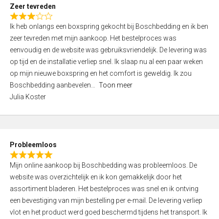
t
Zeer tevreden
o
R
f
Ik heb onlangs een boxspring gekocht bij Boschbedding en ik ben
a
5
zeer tevreden met mijn aankoop. Het bestelproces was
t
eenvoudig en de website was gebruiksvriendelijk. De levering was
e
op tijd en de installatie verliep snel. Ik slaap nu al een paar weken
d
op mijn nieuwe boxspring en het comfort is geweldig. Ik zou
3
Boschbedding aanbevelen
Toon meer
,
Julia Koster
0
o
u
t
Probleemloos
o
R
f
Mijn online aankoop bij Boschbedding was probleemloos. De
a
5
website was overzichtelijk en ik kon gemakkelijk door het
t
assortiment bladeren. Het bestelproces was snel en ik ontving
e
een bevestiging van mijn bestelling per e-mail. De levering verliep
d
vlot en het product werd goed beschermd tijdens het transport. Ik
5