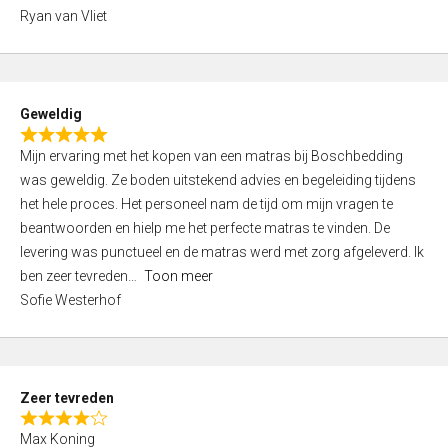
,
Ryan van Vliet
0
o
u
t
Geweldig
o
R
f
Mijn ervaring met het kopen van een matras bij Boschbedding
a
5
was geweldig. Ze boden uitstekend advies en begeleiding tijdens
t
het hele proces. Het personeel nam de tijd om mijn vragen te
e
beantwoorden en hielp me het perfecte matras te vinden. De
d
levering was punctueel en de matras werd met zorg afgeleverd. Ik
5
ben zeer tevreden
Toon meer
,
Sofie Westerhof
0
o
u
t
Zeer tevreden
o
R
f
Max Koning