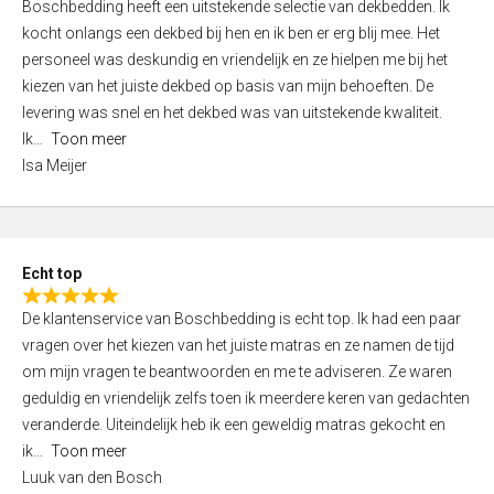
Boschbedding heeft een uitstekende selectie van dekbedden. Ik
a
5
kocht onlangs een dekbed bij hen en ik ben er erg blij mee. Het
t
personeel was deskundig en vriendelijk en ze hielpen me bij het
e
kiezen van het juiste dekbed op basis van mijn behoeften. De
d
levering was snel en het dekbed was van uitstekende kwaliteit.
5
Ik
Toon meer
,
Isa Meijer
0
o
u
t
Echt top
o
R
f
De klantenservice van Boschbedding is echt top. Ik had een paar
a
5
vragen over het kiezen van het juiste matras en ze namen de tijd
t
om mijn vragen te beantwoorden en me te adviseren. Ze waren
e
geduldig en vriendelijk zelfs toen ik meerdere keren van gedachten
d
veranderde. Uiteindelijk heb ik een geweldig matras gekocht en
5
ik
Toon meer
,
Luuk van den Bosch
0