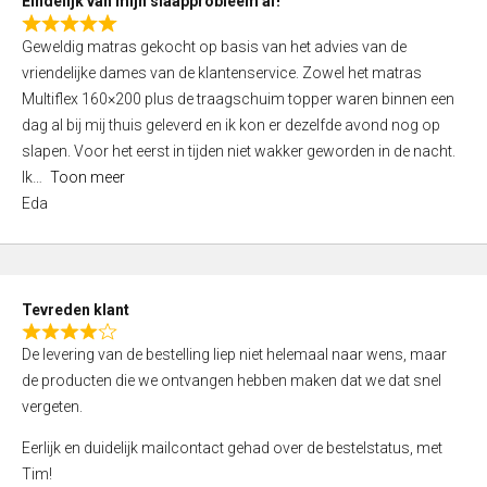
Eindelijk van mijn slaapprobleem af!
R
Geweldig matras gekocht op basis van het advies van de
a
vriendelijke dames van de klantenservice. Zowel het matras
t
Multiflex 160×200 plus de traagschuim topper waren binnen een
e
dag al bij mij thuis geleverd en ik kon er dezelfde avond nog op
d
slapen. Voor het eerst in tijden niet wakker geworden in de nacht.
5
Ik
Toon meer
,
Eda
0
o
u
t
Tevreden klant
o
R
f
De levering van de bestelling liep niet helemaal naar wens, maar
a
5
de producten die we ontvangen hebben maken dat we dat snel
t
vergeten.
e
d
Eerlijk en duidelijk mailcontact gehad over de bestelstatus, met
4
Tim!