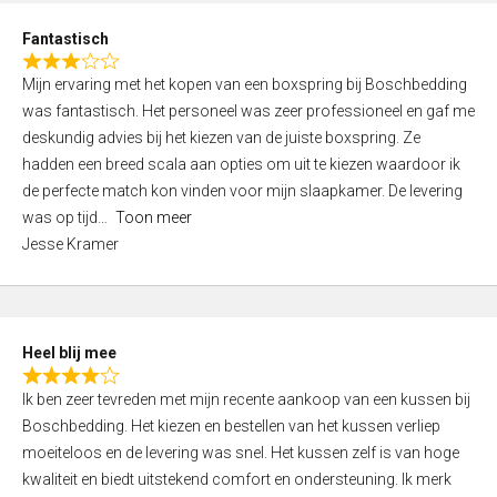
u
d
t
Fantastisch
4
o
R
,
f
Mijn ervaring met het kopen van een boxspring bij Boschbedding
a
0
5
was fantastisch. Het personeel was zeer professioneel en gaf me
t
o
deskundig advies bij het kiezen van de juiste boxspring. Ze
e
u
hadden een breed scala aan opties om uit te kiezen waardoor ik
d
t
de perfecte match kon vinden voor mijn slaapkamer. De levering
3
o
was op tijd
Toon meer
,
f
Jesse Kramer
0
5
o
u
t
Heel blij mee
o
R
f
Ik ben zeer tevreden met mijn recente aankoop van een kussen bij
a
5
Boschbedding. Het kiezen en bestellen van het kussen verliep
t
moeiteloos en de levering was snel. Het kussen zelf is van hoge
e
kwaliteit en biedt uitstekend comfort en ondersteuning. Ik merk
d