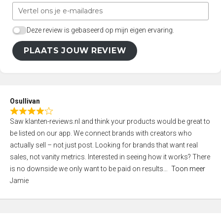
Deze review is gebaseerd op mijn eigen ervaring.
PLAATS JOUW REVIEW
Osullivan
R
Saw klanten-reviews.nl and think your products would be great to
a
be listed on our app. We connect brands with creators who
t
actually sell – not just post. Looking for brands that want real
e
sales, not vanity metrics. Interested in seeing how it works? There
d
is no downside we only want to be paid on results
Toon meer
4
Jamie
,
0
o