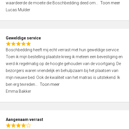
waardeerde de moeite die Boschbedding deed om
Toon meer
,
Lucas Mulder
0
o
u
t
Geweldige service
o
R
f
Boschbedding heeft mij echt verrast met hun geweldige service.
a
5
Toen ik mijn bestelling plaatste kreeg ik meteen een bevestiging en
t
werd ik regelmatig op de hoogte gehouden van de voortgang. De
e
bezorgers waren vriendelijk en behulpzaam bij het plaatsen van
d
mijn nieuwe bed. Ook de kwaliteit van het matras is uitstekend. Ik
5
ben erg tevreden
Toon meer
,
Emma Bakker
0
o
u
t
Aangenaam verrast
o
R