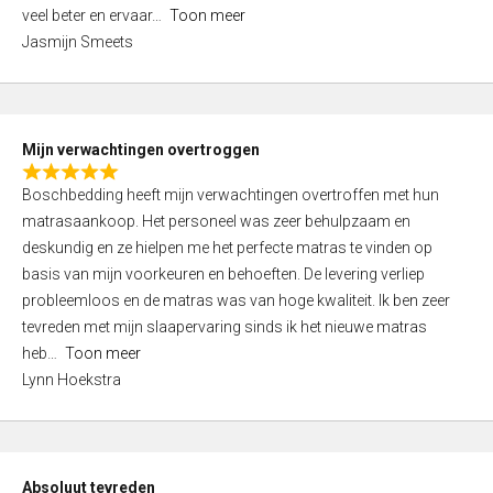
5
o
veel beter en ervaar
Toon meer
,
f
Jasmijn Smeets
0
5
o
u
t
Mijn verwachtingen overtroggen
o
R
f
Boschbedding heeft mijn verwachtingen overtroffen met hun
a
5
matrasaankoop. Het personeel was zeer behulpzaam en
t
deskundig en ze hielpen me het perfecte matras te vinden op
e
basis van mijn voorkeuren en behoeften. De levering verliep
d
probleemloos en de matras was van hoge kwaliteit. Ik ben zeer
5
tevreden met mijn slaapervaring sinds ik het nieuwe matras
,
heb
Toon meer
0
Lynn Hoekstra
o
u
t
o
Absoluut tevreden