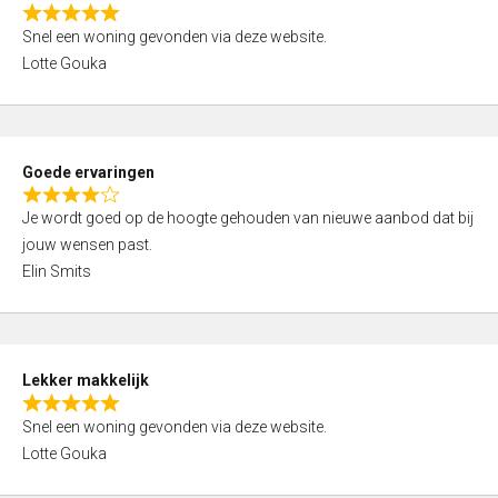
o
R
u
Snel een woning gevonden via deze website.
a
t
Lotte Gouka
t
o
e
f
d
5
5
Goede ervaringen
,
R
0
Je wordt goed op de hoogte gehouden van nieuwe aanbod dat bij
a
o
jouw wensen past.
t
u
Elin Smits
e
t
d
o
4
f
,
5
Lekker makkelijk
0
R
o
Snel een woning gevonden via deze website.
a
u
Lotte Gouka
t
t
e