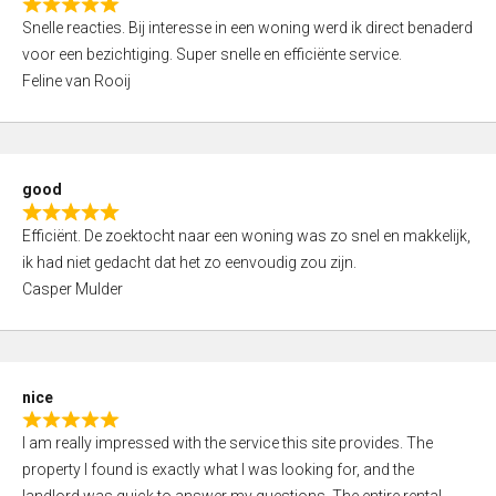
R
u
Snelle reacties. Bij interesse in een woning werd ik direct benaderd
a
t
voor een bezichtiging. Super snelle en efficiënte service.
t
o
Feline van Rooij
e
f
d
5
5
,
good
0
R
o
Efficiënt. De zoektocht naar een woning was zo snel en makkelijk,
a
u
ik had niet gedacht dat het zo eenvoudig zou zijn.
t
t
Casper Mulder
e
o
d
f
5
5
,
nice
0
R
o
I am really impressed with the service this site provides. The
a
u
property I found is exactly what I was looking for, and the
t
t