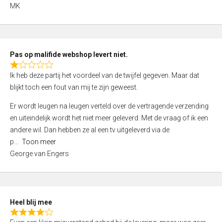
,
MK
0
o
u
t
Pas op malifide webshop levert niet.
o
R
Ik heb deze partij het voordeel van de twijfel gegeven. Maar dat
f
a
blijkt toch een fout van mij te zijn geweest.
5
t
e
Er wordt leugen na leugen verteld over de vertragende verzending
d
en uiteindelijk wordt het niet meer geleverd. Met de vraag of ik een
1
andere wil. Dan hebben ze al een tv uitgeleverd via de
,
p
Toon meer
0
George van Engers
o
u
t
o
Heel blij mee
f
R