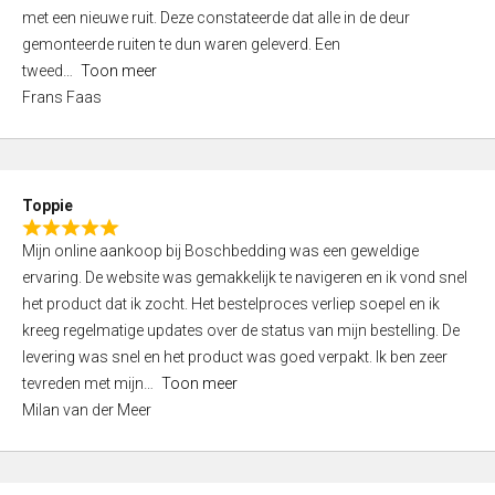
,
met een nieuwe ruit. Deze constateerde dat alle in de deur
0
gemonteerde ruiten te dun waren geleverd. Een
o
tweed
Toon meer
u
Frans Faas
t
o
f
5
Toppie
R
Mijn online aankoop bij Boschbedding was een geweldige
a
ervaring. De website was gemakkelijk te navigeren en ik vond snel
t
het product dat ik zocht. Het bestelproces verliep soepel en ik
e
kreeg regelmatige updates over de status van mijn bestelling. De
d
levering was snel en het product was goed verpakt. Ik ben zeer
5
tevreden met mijn
Toon meer
,
Milan van der Meer
0
o
u