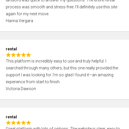
landlord was quick to answer my questions. The entire rental
e
o
process was smooth and stress-free. I’ll definitely use this site
d
f
again for my next move.
5
5
Hanna Vergara
,
0
o
u
rental
t
R
o
This platform is incredibly easy to use and truly helpful. I
a
f
searched through many others, but this one really provided the
t
5
support I was looking for. I’m so glad I found it—an amazing
e
experience from start to finish.
d
Victoria Dawson
5
,
0
o
rental
u
R
t
Great platform with lots of options. The website is clear, easy to