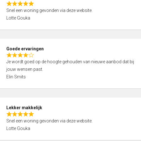
o
R
u
Snel een woning gevonden via deze website.
a
t
Lotte Gouka
t
o
e
f
d
5
5
Goede ervaringen
,
R
0
Je wordt goed op de hoogte gehouden van nieuwe aanbod dat bij
a
o
jouw wensen past.
t
u
Elin Smits
e
t
d
o
4
f
,
5
Lekker makkelijk
0
R
o
Snel een woning gevonden via deze website.
a
u
Lotte Gouka
t
t
e