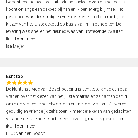
Boschbedding heeft een uitstekende selectie van dekbedden. Ik
a
5
kocht onlangs een dekbed bij hen en ik ben er erg blij mee. Het
t
personeel was deskundig en vriendelijk en ze hielpen me bij het
e
kiezen van het juiste dekbed op basis van mijn behoeften. De
d
levering was snel en het dekbed was van uitstekende kwaliteit.
5
Ik
Toon meer
,
Isa Meijer
0
o
u
t
Echt top
o
R
f
De klantenservice van Boschbedding is echt top. Ik had een paar
a
5
vragen over het kiezen van het juiste matras en ze namen de tijd
t
om mijn vragen te beantwoorden en me te adviseren. Ze waren
e
geduldig en vriendelijk zelfs toen ik meerdere keren van gedachten
d
veranderde. Uiteindelijk heb ik een geweldig matras gekocht en
5
ik
Toon meer
,
Luuk van den Bosch
0