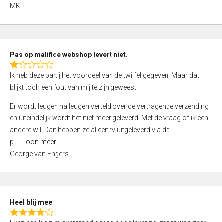
,
MK
0
o
u
t
Pas op malifide webshop levert niet.
o
R
Ik heb deze partij het voordeel van de twijfel gegeven. Maar dat
f
a
blijkt toch een fout van mij te zijn geweest.
5
t
e
Er wordt leugen na leugen verteld over de vertragende verzending
d
en uiteindelijk wordt het niet meer geleverd. Met de vraag of ik een
1
andere wil. Dan hebben ze al een tv uitgeleverd via de
,
p
Toon meer
0
George van Engers
o
u
t
o
Heel blij mee
f
R