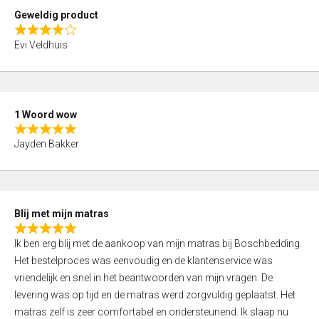
t
Geweldig product
o
R
f
Evi Veldhuis
a
5
t
e
d
1 Woord wow
4
R
,
Jayden Bakker
a
0
t
o
e
u
d
t
Blij met mijn matras
5
o
R
,
f
Ik ben erg blij met de aankoop van mijn matras bij Boschbedding.
a
0
5
Het bestelproces was eenvoudig en de klantenservice was
t
o
vriendelijk en snel in het beantwoorden van mijn vragen. De
e
u
levering was op tijd en de matras werd zorgvuldig geplaatst. Het
d
t
matras zelf is zeer comfortabel en ondersteunend. Ik slaap nu