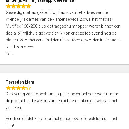
Eindelijk van mijn slaapprobleem af!
R
Geweldig matras gekocht op basis van het advies van de
a
vriendelijke dames van de klantenservice. Zowel het matras
t
Multiflex 160×200 plus de traagschuim topper waren binnen een
e
dag al bij mij thuis geleverd en ik kon er dezelfde avond nog op
d
slapen. Voor het eerst in tijden niet wakker geworden in de nacht.
5
Ik
Toon meer
,
Eda
0
o
u
t
Tevreden klant
o
R
f
De levering van de bestelling liep niet helemaal naar wens, maar
a
5
de producten die we ontvangen hebben maken dat we dat snel
t
vergeten.
e
d
Eerlijk en duidelijk mailcontact gehad over de bestelstatus, met
4
Tim!