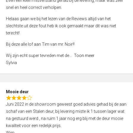
Even een klein misverstand gehad bij de levering, maar was zeer
5
a
snel en heel correct verholpen.
t
e
Helaas gaan we bij het lezen van de Reviews altijd van het
d
slechtste uit deze fout heb ik ook gemaakt maar dit was niet
4
terecht!
,
Bij deze alle lof aan Tim van mr. Noir!!
0
o
Wij zijn echt super tevreden met de
Toon meer
u
Sylvia
t
o
f
5
Mooie deur
R
Juni 2022 in de showroom geweest goed advies gehad bij de aan
a
schaf van een Stalen deur, bij levering miste ik 1 tussen lager wat
t
na gestuurd werd , na ruim 1 jaar nog erg blij met de deur mooie
e
kwaliteit voor een redelijk prijs.
d
Wim