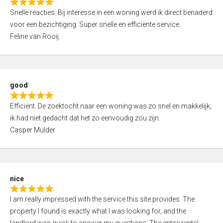
R
u
Snelle reacties. Bij interesse in een woning werd ik direct benaderd
a
t
voor een bezichtiging. Super snelle en efficiënte service.
t
o
Feline van Rooij
e
f
d
5
5
,
good
0
R
o
Efficiënt. De zoektocht naar een woning was zo snel en makkelijk,
a
u
ik had niet gedacht dat het zo eenvoudig zou zijn.
t
t
Casper Mulder
e
o
d
f
5
5
,
nice
0
R
o
I am really impressed with the service this site provides. The
a
u
property I found is exactly what I was looking for, and the
t
t