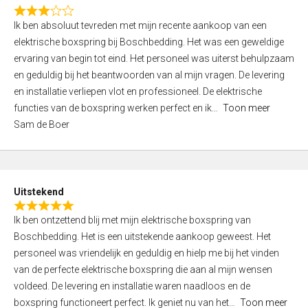
f
R
5
Ik ben absoluut tevreden met mijn recente aankoop van een
a
elektrische boxspring bij Boschbedding. Het was een geweldige
t
ervaring van begin tot eind. Het personeel was uiterst behulpzaam
e
en geduldig bij het beantwoorden van al mijn vragen. De levering
d
en installatie verliepen vlot en professioneel. De elektrische
3
functies van de boxspring werken perfect en ik
Toon meer
,
Sam de Boer
0
o
u
t
Uitstekend
o
R
f
Ik ben ontzettend blij met mijn elektrische boxspring van
a
5
Boschbedding. Het is een uitstekende aankoop geweest. Het
t
personeel was vriendelijk en geduldig en hielp me bij het vinden
e
van de perfecte elektrische boxspring die aan al mijn wensen
d
voldeed. De levering en installatie waren naadloos en de
5
boxspring functioneert perfect. Ik geniet nu van het
Toon meer