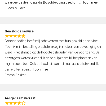
waardeerde de moeite die Boschbedding deed om
Toon meer
,
Lucas Mulder
0
o
u
t
Geweldige service
o
R
f
Boschbedding heeft mij echt verrast met hun geweldige service.
a
5
Toen ik mijn bestelling plaatste kreeg ik meteen een bevestiging en
t
werd ik regelmatig op de hoogte gehouden van de voortgang. De
e
bezorgers waren vriendelijk en behulpzaam bij het plaatsen van
d
mijn nieuwe bed. Ook de kwaliteit van het matras is uitstekend. Ik
5
ben erg tevreden
Toon meer
,
Emma Bakker
0
o
u
t
Aangenaam verrast
o
R