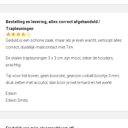
,
0
o
Bestelling en levering, alles correct afgehandeld /
u
Trapleuningen
t
R
o
Geduld is een schone zaak, maar als je even wacht, verloopt alles
a
f
correct, duidelijk mailcontact met Tim.
t
5
e
De stalen trapleuningen 3 x 3 cm zijn mooi, zeker de houders,
d
prachtig.
4
Tip voor het boren, geen boorolie, gewoon cobalt boortje 3 mm,
,
druk zetten met accutol, dan boor je niet te hard en het werkt.
0
o
Edwin
u
Edwin Smits
t
o
f
5