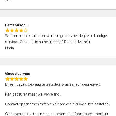
4
,
0
o
Fantastisch!!!
u
R
t
Wat een mooie deuren en wat een goede vriendelijke en kundige
a
o
service… Ons huis is nu helemaal af! Bedankt Mr. noir
t
f
Linda
e
5
d
4
,
Goede service
0
R
o
Bij een bij ons geplaatste taatsdeur was een ruit gesneuveld.
a
u
t
Kan gebeuren maar wel vervelend..
t
e
o
Contact opgenomen met Mr Noir om een nieuwe ruit te bestellen.
d
f
5
Ging even tijd overheen maar er kwam op afspraak een monteur
5