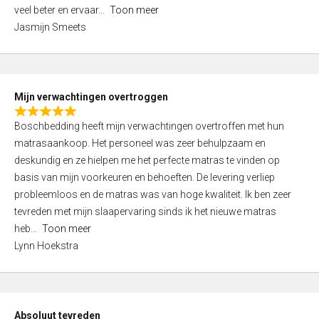
5
o
veel beter en ervaar
Toon meer
,
f
Jasmijn Smeets
0
5
o
u
t
Mijn verwachtingen overtroggen
o
R
f
Boschbedding heeft mijn verwachtingen overtroffen met hun
a
5
matrasaankoop. Het personeel was zeer behulpzaam en
t
deskundig en ze hielpen me het perfecte matras te vinden op
e
basis van mijn voorkeuren en behoeften. De levering verliep
d
probleemloos en de matras was van hoge kwaliteit. Ik ben zeer
5
tevreden met mijn slaapervaring sinds ik het nieuwe matras
,
heb
Toon meer
0
Lynn Hoekstra
o
u
t
o
Absoluut tevreden