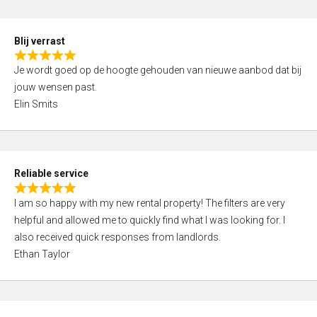
o
d
f
5
5
Blij verrast
,
R
0
Je wordt goed op de hoogte gehouden van nieuwe aanbod dat bij
a
o
jouw wensen past.
t
u
Elin Smits
e
t
d
o
5
f
,
5
Reliable service
0
R
o
I am so happy with my new rental property! The filters are very
a
u
helpful and allowed me to quickly find what I was looking for. I
t
t
also received quick responses from landlords.
e
o
Ethan Taylor
d
f
5
5
,
0