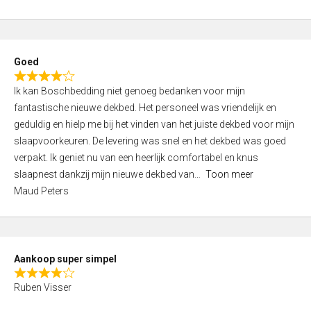
a
5
t
e
d
Goed
4
R
,
Ik kan Boschbedding niet genoeg bedanken voor mijn
a
0
fantastische nieuwe dekbed. Het personeel was vriendelijk en
t
o
geduldig en hielp me bij het vinden van het juiste dekbed voor mijn
e
u
slaapvoorkeuren. De levering was snel en het dekbed was goed
d
t
verpakt. Ik geniet nu van een heerlijk comfortabel en knus
4
o
slaapnest dankzij mijn nieuwe dekbed van
Toon meer
,
f
Maud Peters
0
5
o
u
t
Aankoop super simpel
o
R
f
Ruben Visser
a
5