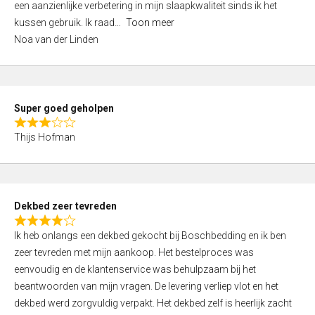
een aanzienlijke verbetering in mijn slaapkwaliteit sinds ik het
4
kussen gebruik. Ik raad
Toon meer
,
Noa van der Linden
0
o
u
t
Super goed geholpen
o
R
f
Thijs Hofman
a
5
t
e
d
Dekbed zeer tevreden
3
R
,
Ik heb onlangs een dekbed gekocht bij Boschbedding en ik ben
a
0
zeer tevreden met mijn aankoop. Het bestelproces was
t
o
eenvoudig en de klantenservice was behulpzaam bij het
e
u
beantwoorden van mijn vragen. De levering verliep vlot en het
d
t
dekbed werd zorgvuldig verpakt. Het dekbed zelf is heerlijk zacht
4