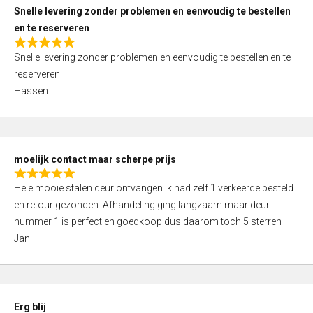
u
Snelle levering zonder problemen en eenvoudig te bestellen
t
en te reserveren
o
R
f
Snelle levering zonder problemen en eenvoudig te bestellen en te
a
5
reserveren
t
Hassen
e
d
5
,
moelijk contact maar scherpe prijs
0
R
o
Hele mooie stalen deur ontvangen ik had zelf 1 verkeerde besteld
a
u
en retour gezonden .Afhandeling ging langzaam maar deur
t
t
nummer 1 is perfect en goedkoop dus daarom toch 5 sterren
e
o
Jan
d
f
5
5
,
0
Erg blij