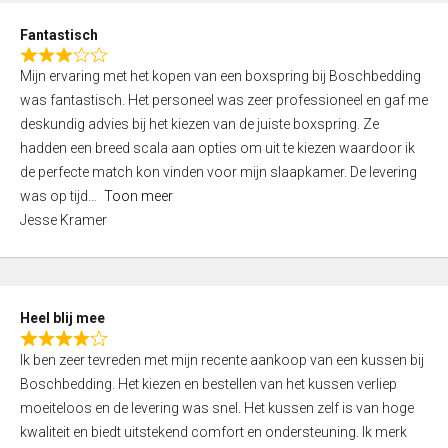
u
d
t
Fantastisch
4
o
R
,
f
Mijn ervaring met het kopen van een boxspring bij Boschbedding
a
0
5
was fantastisch. Het personeel was zeer professioneel en gaf me
t
o
deskundig advies bij het kiezen van de juiste boxspring. Ze
e
u
hadden een breed scala aan opties om uit te kiezen waardoor ik
d
t
de perfecte match kon vinden voor mijn slaapkamer. De levering
3
o
was op tijd
Toon meer
,
f
Jesse Kramer
0
5
o
u
t
Heel blij mee
o
R
f
Ik ben zeer tevreden met mijn recente aankoop van een kussen bij
a
5
Boschbedding. Het kiezen en bestellen van het kussen verliep
t
moeiteloos en de levering was snel. Het kussen zelf is van hoge
e
kwaliteit en biedt uitstekend comfort en ondersteuning. Ik merk
d