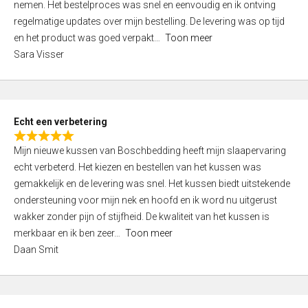
nemen. Het bestelproces was snel en eenvoudig en ik ontving
d
regelmatige updates over mijn bestelling. De levering was op tijd
4
en het product was goed verpakt
Toon meer
,
Sara Visser
0
o
u
t
Echt een verbetering
o
R
f
Mijn nieuwe kussen van Boschbedding heeft mijn slaapervaring
a
5
echt verbeterd. Het kiezen en bestellen van het kussen was
t
gemakkelijk en de levering was snel. Het kussen biedt uitstekende
e
ondersteuning voor mijn nek en hoofd en ik word nu uitgerust
d
wakker zonder pijn of stijfheid. De kwaliteit van het kussen is
5
merkbaar en ik ben zeer
Toon meer
,
Daan Smit
0
o
u