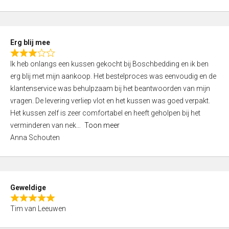
o
u
t
Erg blij mee
o
R
f
Ik heb onlangs een kussen gekocht bij Boschbedding en ik ben
a
5
erg blij met mijn aankoop. Het bestelproces was eenvoudig en de
t
klantenservice was behulpzaam bij het beantwoorden van mijn
e
vragen. De levering verliep vlot en het kussen was goed verpakt.
d
Het kussen zelf is zeer comfortabel en heeft geholpen bij het
3
verminderen van nek
Toon meer
,
Anna Schouten
0
o
u
t
Geweldige
o
R
f
Tim van Leeuwen
a
5
t