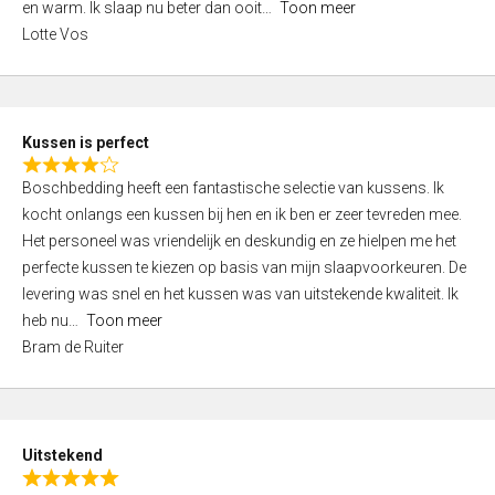
o
en warm. Ik slaap nu beter dan ooit
Toon meer
,
f
Lotte Vos
0
5
o
u
t
Kussen is perfect
o
R
f
Boschbedding heeft een fantastische selectie van kussens. Ik
a
5
kocht onlangs een kussen bij hen en ik ben er zeer tevreden mee.
t
Het personeel was vriendelijk en deskundig en ze hielpen me het
e
perfecte kussen te kiezen op basis van mijn slaapvoorkeuren. De
d
levering was snel en het kussen was van uitstekende kwaliteit. Ik
4
heb nu
Toon meer
,
Bram de Ruiter
0
o
u
t
Uitstekend
o
R
f