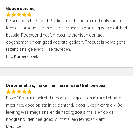
t
Goede service,
o
R
f
De service is heel goed. Prettig en to-the-point email ontvangen
a
5
toen een product niet in de hoeveelheden voorradig was die ik had
t
besteld. Foodworld heeft meteen telefonisch contact
e
opgenomen en een goed voorstel gedaan. Product is vervolgens
d
razend snel geleverd. Heel tevreden.
5
Eric Kurpershoek
,
0
o
u
Droommatras, maken hun naam waar! Betrouwbaar
t
R
o
Dikke 10 wat mij betreft! Dit doordat ik geen pijn in mijn lichaam
a
f
meer heb, goed op sta in de ochtend, lekker luxe en extra dik. De
t
5
levering was mega snel en de nazorg zoals mails en op de
e
hoogte houden heel goed. Al met al een tevreden klant!
d
Maurice
5