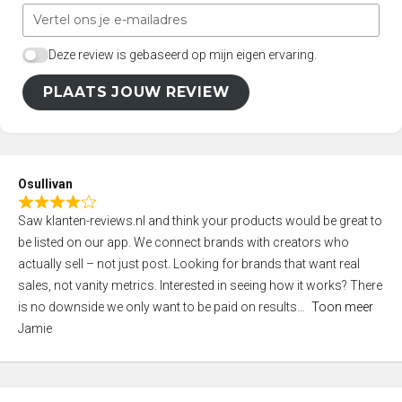
Deze review is gebaseerd op mijn eigen ervaring.
PLAATS JOUW REVIEW
Osullivan
R
Saw klanten-reviews.nl and think your products would be great to
a
be listed on our app. We connect brands with creators who
t
actually sell – not just post. Looking for brands that want real
e
sales, not vanity metrics. Interested in seeing how it works? There
d
is no downside we only want to be paid on results
Toon meer
4
Jamie
,
0
o