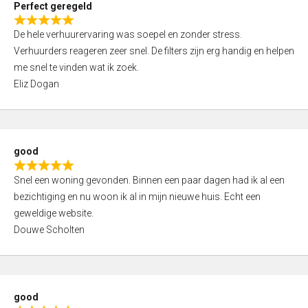
Perfect geregeld
o
R
u
De hele verhuurervaring was soepel en zonder stress.
a
t
Verhuurders reageren zeer snel. De filters zijn erg handig en helpen
t
o
me snel te vinden wat ik zoek.
e
f
Eliz Dogan
d
5
5
,
0
good
o
R
u
Snel een woning gevonden. Binnen een paar dagen had ik al een
a
t
bezichtiging en nu woon ik al in mijn nieuwe huis. Echt een
t
o
geweldige website.
e
f
Douwe Scholten
d
5
5
,
0
good
o