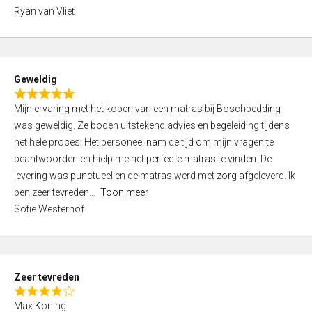
,
Ryan van Vliet
0
o
u
t
Geweldig
o
R
f
Mijn ervaring met het kopen van een matras bij Boschbedding
a
5
was geweldig. Ze boden uitstekend advies en begeleiding tijdens
t
het hele proces. Het personeel nam de tijd om mijn vragen te
e
beantwoorden en hielp me het perfecte matras te vinden. De
d
levering was punctueel en de matras werd met zorg afgeleverd. Ik
5
ben zeer tevreden
Toon meer
,
Sofie Westerhof
0
o
u
t
Zeer tevreden
o
R
f
Max Koning