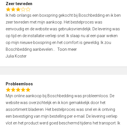
t
Zeer tevreden
o
R
f
Ik heb onlangs een boxspring gekocht bij Boschbedding en ik ben
a
5
zeer tevreden met mijn aankoop. Het bestelproces was
t
eenvoudig en de website was gebruiksvriendelijk. De levering was
e
op tijd en de installatie verliep snel. Ik slaap nu al een paar weken
d
op mijn nieuwe boxspring en het comfort is geweldig. Ik zou
3
Boschbedding aanbevelen
Toon meer
,
Julia Koster
0
o
u
t
Probleemloos
o
R
f
Mijn online aankoop bij Boschbedding was probleemloos. De
a
5
website was overzichtelijk en ik kon gemakkelijk door het
t
assortiment bladeren. Het bestelproces was snel en ik ontving
e
een bevestiging van mijn bestelling per e-mail. De levering verliep
d
vlot en het product werd goed beschermd tijdens het transport. Ik
5