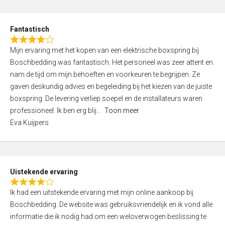
e
d
Fantastisch
5
R
,
Mijn ervaring met het kopen van een elektrische boxspring bij
a
0
Boschbedding was fantastisch. Het personeel was zeer attent en
t
o
nam de tijd om mijn behoeften en voorkeuren te begrijpen. Ze
e
u
gaven deskundig advies en begeleiding bij het kiezen van de juiste
d
t
boxspring. De levering verliep soepel en de installateurs waren
4
o
professioneel. Ik ben erg blij
Toon meer
,
f
Eva Kuijpers
0
5
o
u
t
Uistekende ervaring
o
R
f
Ik had een uitstekende ervaring met mijn online aankoop bij
a
5
Boschbedding. De website was gebruiksvriendelijk en ik vond alle
t
informatie die ik nodig had om een weloverwogen beslissing te
e