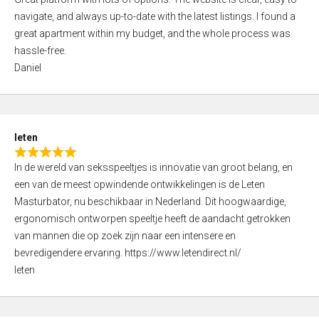
a
o
navigate, and always up-to-date with the latest listings. I found a
t
f
great apartment within my budget, and the whole process was
e
5
hassle-free.
d
Daniel
5
,
0
o
leten
u
R
t
In de wereld van seksspeeltjes is innovatie van groot belang, en
a
o
een van de meest opwindende ontwikkelingen is de Leten
t
f
Masturbator, nu beschikbaar in Nederland. Dit hoogwaardige,
e
5
ergonomisch ontworpen speeltje heeft de aandacht getrokken
d
van mannen die op zoek zijn naar een intensere en
5
bevredigendere ervaring. https://www.letendirect.nl/
,
leten
0
o
u