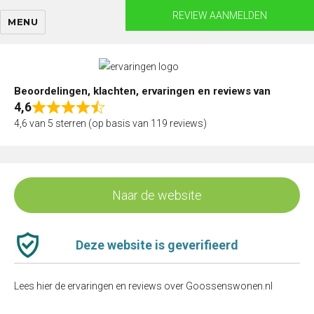
Skip
REVIEW AANMELDEN
MENU
to
content
Beoordelingen, klachten, ervaringen en reviews van
4,6
Rated
4,6 van 5 sterren (op basis van 119 reviews)
4,6
out
of
5
Naar de website
Deze website is geverifieerd
Lees hier de ervaringen en reviews over Goossenswonen.nl