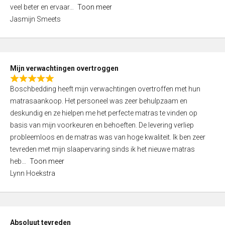
5
o
veel beter en ervaar
Toon meer
,
f
Jasmijn Smeets
0
5
o
u
t
Mijn verwachtingen overtroggen
o
R
f
Boschbedding heeft mijn verwachtingen overtroffen met hun
a
5
matrasaankoop. Het personeel was zeer behulpzaam en
t
deskundig en ze hielpen me het perfecte matras te vinden op
e
basis van mijn voorkeuren en behoeften. De levering verliep
d
probleemloos en de matras was van hoge kwaliteit. Ik ben zeer
5
tevreden met mijn slaapervaring sinds ik het nieuwe matras
,
heb
Toon meer
0
Lynn Hoekstra
o
u
t
o
Absoluut tevreden