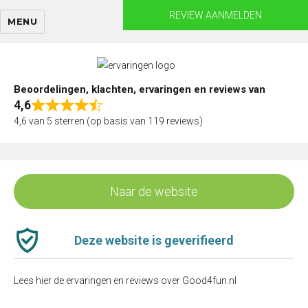
Skip
REVIEW AANMELDEN
MENU
to
content
Beoordelingen, klachten, ervaringen en reviews van
4,6
Rated
4,6 van 5 sterren (op basis van 119 reviews)
4,6
out
of
5
Naar de website
Deze website is geverifieerd
Lees hier de ervaringen en reviews over Good4fun.nl