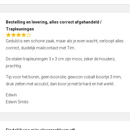
,
0
o
Bestelling en levering, alles correct afgehandeld /
u
Trapleuningen
t
R
o
Geduld is een schone zaak, maar als je even wacht, verloopt alles
a
f
correct, duidelijk mailcontact met Tim.
t
5
e
De stalen trapleuningen 3 x 3 cm zijn mooi, zeker de houders,
d
prachtig.
4
Tip voor het boren, geen boorolie, gewoon cobalt boortje 3 mm,
,
druk zetten met accutol, dan boor je niet te hard en het werkt.
0
o
Edwin
u
Edwin Smits
t
o
f
5