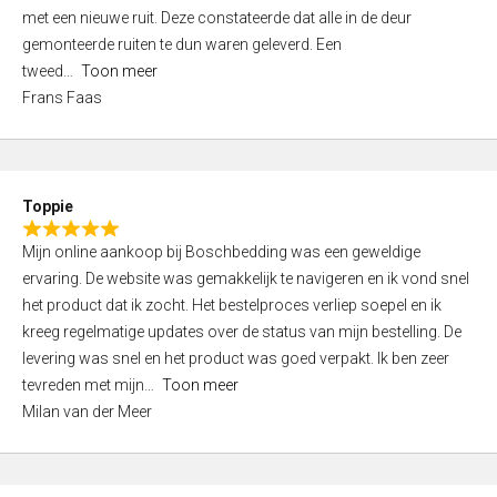
,
met een nieuwe ruit. Deze constateerde dat alle in de deur
0
gemonteerde ruiten te dun waren geleverd. Een
o
tweed
Toon meer
u
Frans Faas
t
o
f
5
Toppie
R
Mijn online aankoop bij Boschbedding was een geweldige
a
ervaring. De website was gemakkelijk te navigeren en ik vond snel
t
het product dat ik zocht. Het bestelproces verliep soepel en ik
e
kreeg regelmatige updates over de status van mijn bestelling. De
d
levering was snel en het product was goed verpakt. Ik ben zeer
5
tevreden met mijn
Toon meer
,
Milan van der Meer
0
o
u