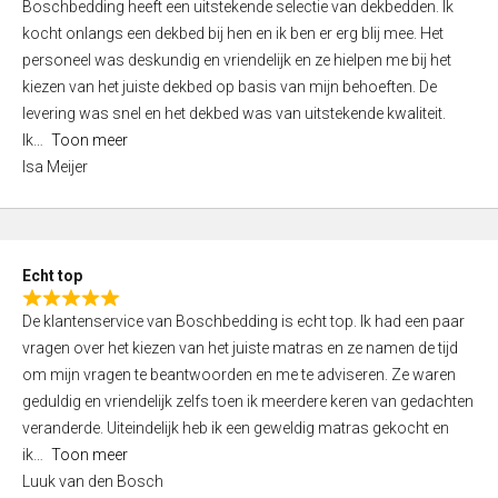
Boschbedding heeft een uitstekende selectie van dekbedden. Ik
a
5
kocht onlangs een dekbed bij hen en ik ben er erg blij mee. Het
t
personeel was deskundig en vriendelijk en ze hielpen me bij het
e
kiezen van het juiste dekbed op basis van mijn behoeften. De
d
levering was snel en het dekbed was van uitstekende kwaliteit.
5
Ik
Toon meer
,
Isa Meijer
0
o
u
t
Echt top
o
R
f
De klantenservice van Boschbedding is echt top. Ik had een paar
a
5
vragen over het kiezen van het juiste matras en ze namen de tijd
t
om mijn vragen te beantwoorden en me te adviseren. Ze waren
e
geduldig en vriendelijk zelfs toen ik meerdere keren van gedachten
d
veranderde. Uiteindelijk heb ik een geweldig matras gekocht en
5
ik
Toon meer
,
Luuk van den Bosch
0