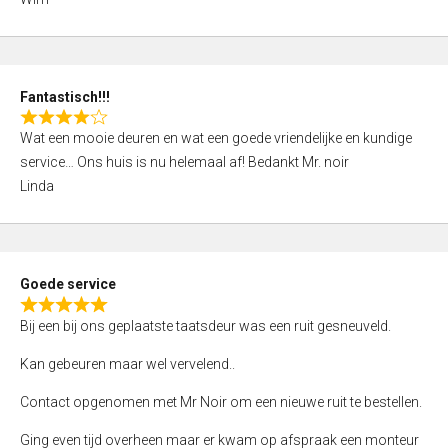
4
,
0
o
Fantastisch!!!
u
R
t
Wat een mooie deuren en wat een goede vriendelijke en kundige
a
o
service… Ons huis is nu helemaal af! Bedankt Mr. noir
t
f
Linda
e
5
d
4
,
Goede service
0
R
o
Bij een bij ons geplaatste taatsdeur was een ruit gesneuveld.
a
u
t
Kan gebeuren maar wel vervelend..
t
e
o
Contact opgenomen met Mr Noir om een nieuwe ruit te bestellen.
d
f
5
Ging even tijd overheen maar er kwam op afspraak een monteur
5