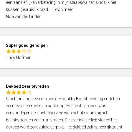
een aanzienlijke verbetering in mijn slaapkwaliteit sinds ik het
4
kussen gebruik. Ik raad
Toon meer
,
Noa van der Linden
0
o
u
t
Super goed geholpen
o
R
f
Thijs Hofman
a
5
t
e
d
Dekbed zeer tevreden
3
R
,
Ik heb onlangs een dekbed gekocht bij Boschbedding en ik ben
a
0
zeer tevreden met mijn aankoop. Het bestelproces was
t
o
eenvoudig en de klantenservice was behulpzaam bij het
e
u
beantwoorden van mijn vragen. De levering verliep vlot en het
d
t
dekbed werd zorgvuldig verpakt. Het dekbed zelf is heerlijk zacht
4