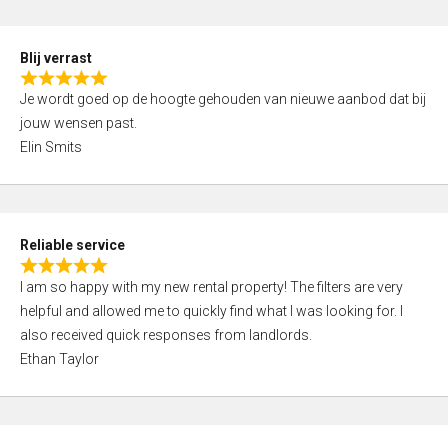
o
d
f
5
5
Blij verrast
,
R
0
Je wordt goed op de hoogte gehouden van nieuwe aanbod dat bij
a
o
jouw wensen past.
t
u
Elin Smits
e
t
d
o
5
f
,
5
Reliable service
0
R
o
I am so happy with my new rental property! The filters are very
a
u
helpful and allowed me to quickly find what I was looking for. I
t
t
also received quick responses from landlords.
e
o
Ethan Taylor
d
f
5
5
,
0