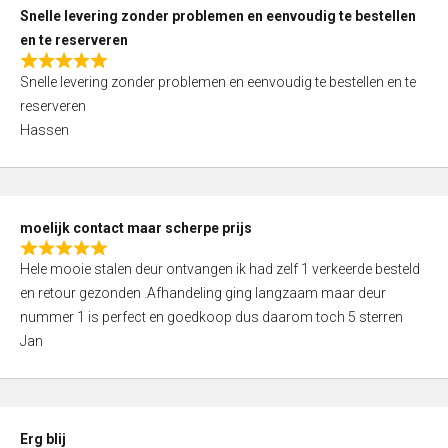
u
Snelle levering zonder problemen en eenvoudig te bestellen
t
en te reserveren
o
R
f
Snelle levering zonder problemen en eenvoudig te bestellen en te
a
5
reserveren
t
Hassen
e
d
5
,
moelijk contact maar scherpe prijs
0
R
o
Hele mooie stalen deur ontvangen ik had zelf 1 verkeerde besteld
a
u
en retour gezonden .Afhandeling ging langzaam maar deur
t
t
nummer 1 is perfect en goedkoop dus daarom toch 5 sterren
e
o
Jan
d
f
5
5
,
0
Erg blij