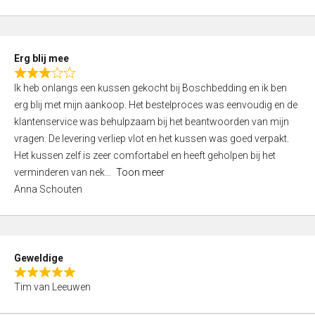
o
u
t
Erg blij mee
o
R
f
Ik heb onlangs een kussen gekocht bij Boschbedding en ik ben
a
5
erg blij met mijn aankoop. Het bestelproces was eenvoudig en de
t
klantenservice was behulpzaam bij het beantwoorden van mijn
e
vragen. De levering verliep vlot en het kussen was goed verpakt.
d
Het kussen zelf is zeer comfortabel en heeft geholpen bij het
3
verminderen van nek
Toon meer
,
Anna Schouten
0
o
u
t
Geweldige
o
R
f
Tim van Leeuwen
a
5
t