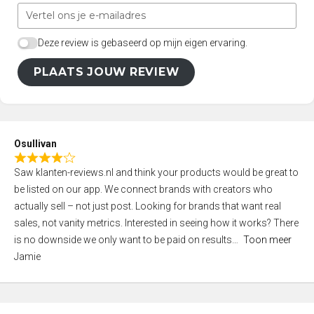
Deze review is gebaseerd op mijn eigen ervaring.
PLAATS JOUW REVIEW
Osullivan
R
Saw klanten-reviews.nl and think your products would be great to
a
be listed on our app. We connect brands with creators who
t
actually sell – not just post. Looking for brands that want real
e
sales, not vanity metrics. Interested in seeing how it works? There
d
is no downside we only want to be paid on results
Toon meer
4
Jamie
,
0
o