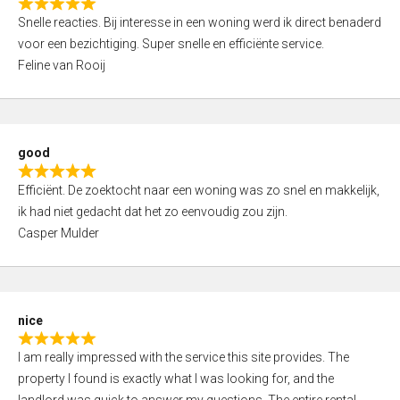
R
u
Snelle reacties. Bij interesse in een woning werd ik direct benaderd
a
t
voor een bezichtiging. Super snelle en efficiënte service.
t
o
Feline van Rooij
e
f
d
5
5
,
good
0
R
o
Efficiënt. De zoektocht naar een woning was zo snel en makkelijk,
a
u
ik had niet gedacht dat het zo eenvoudig zou zijn.
t
t
Casper Mulder
e
o
d
f
5
5
,
nice
0
R
o
I am really impressed with the service this site provides. The
a
u
property I found is exactly what I was looking for, and the
t
t