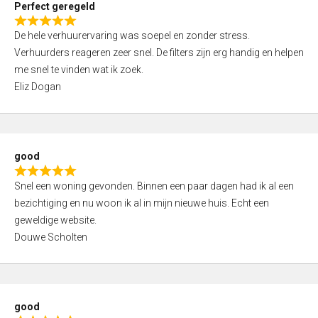
Perfect geregeld
o
R
u
De hele verhuurervaring was soepel en zonder stress.
a
t
Verhuurders reageren zeer snel. De filters zijn erg handig en helpen
t
o
me snel te vinden wat ik zoek.
e
f
Eliz Dogan
d
5
5
,
0
good
o
R
u
Snel een woning gevonden. Binnen een paar dagen had ik al een
a
t
bezichtiging en nu woon ik al in mijn nieuwe huis. Echt een
t
o
geweldige website.
e
f
Douwe Scholten
d
5
5
,
0
good
o