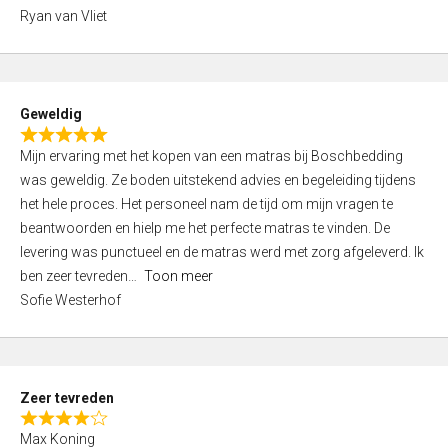
,
Ryan van Vliet
0
o
u
t
Geweldig
o
R
f
Mijn ervaring met het kopen van een matras bij Boschbedding
a
5
was geweldig. Ze boden uitstekend advies en begeleiding tijdens
t
het hele proces. Het personeel nam de tijd om mijn vragen te
e
beantwoorden en hielp me het perfecte matras te vinden. De
d
levering was punctueel en de matras werd met zorg afgeleverd. Ik
5
ben zeer tevreden
Toon meer
,
Sofie Westerhof
0
o
u
t
Zeer tevreden
o
R
f
Max Koning