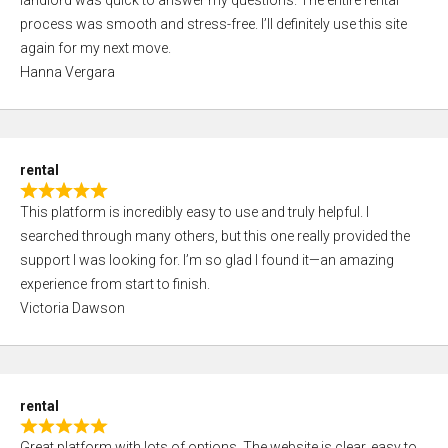
landlord was quick to answer my questions. The entire rental
e
o
process was smooth and stress-free. I’ll definitely use this site
d
f
again for my next move.
5
5
Hanna Vergara
,
0
o
u
rental
t
R
o
This platform is incredibly easy to use and truly helpful. I
a
f
searched through many others, but this one really provided the
t
5
support I was looking for. I’m so glad I found it—an amazing
e
experience from start to finish.
d
Victoria Dawson
5
,
0
o
rental
u
R
t
Great platform with lots of options. The website is clear, easy to