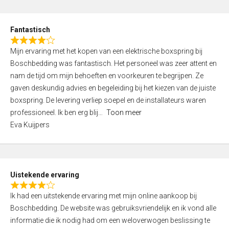
e
d
Fantastisch
5
R
,
Mijn ervaring met het kopen van een elektrische boxspring bij
a
0
Boschbedding was fantastisch. Het personeel was zeer attent en
t
o
nam de tijd om mijn behoeften en voorkeuren te begrijpen. Ze
e
u
gaven deskundig advies en begeleiding bij het kiezen van de juiste
d
t
boxspring. De levering verliep soepel en de installateurs waren
4
o
professioneel. Ik ben erg blij
Toon meer
,
f
Eva Kuijpers
0
5
o
u
t
Uistekende ervaring
o
R
f
Ik had een uitstekende ervaring met mijn online aankoop bij
a
5
Boschbedding. De website was gebruiksvriendelijk en ik vond alle
t
informatie die ik nodig had om een weloverwogen beslissing te
e