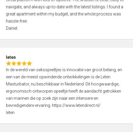
a
o
navigate, and always up-to-date with the latest listings. I found a
t
f
great apartment within my budget, and the whole process was
e
5
hassle-free.
d
Daniel
5
,
0
o
leten
u
R
t
In de wereld van seksspeeltjes is innovatie van groot belang, en
a
o
een van de meest opwindende ontwikkelingen is de Leten
t
f
Masturbator, nu beschikbaar in Nederland. Dit hoogwaardige,
e
5
ergonomisch ontworpen speeltje heeft de aandacht getrokken
d
van mannen die op zoek zijn naar een intensere en
5
bevredigendere ervaring. https://www.letendirect.nl/
,
leten
0
o
u