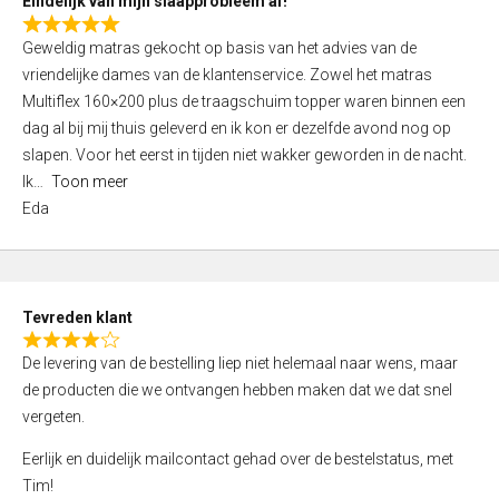
Eindelijk van mijn slaapprobleem af!
R
Geweldig matras gekocht op basis van het advies van de
a
vriendelijke dames van de klantenservice. Zowel het matras
t
Multiflex 160×200 plus de traagschuim topper waren binnen een
e
dag al bij mij thuis geleverd en ik kon er dezelfde avond nog op
d
slapen. Voor het eerst in tijden niet wakker geworden in de nacht.
5
Ik
Toon meer
,
Eda
0
o
u
t
Tevreden klant
o
R
f
De levering van de bestelling liep niet helemaal naar wens, maar
a
5
de producten die we ontvangen hebben maken dat we dat snel
t
vergeten.
e
d
Eerlijk en duidelijk mailcontact gehad over de bestelstatus, met
4
Tim!