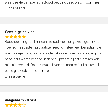
waardeerde de moeite die Boschbedding deed om
Toon meer
,
Lucas Mulder
0
o
u
t
Geweldige service
o
R
f
Boschbedding heeft mij echt verrast met hun geweldige service.
a
5
Toen ik mijn bestelling plaatste kreeg ik meteen een bevestiging en
t
werd ik regelmatig op de hoogte gehouden van de voortgang. De
e
bezorgers waren vriendelijk en behulpzaam bij het plaatsen van
d
mijn nieuwe bed. Ook de kwaliteit van het matras is uitstekend. Ik
5
ben erg tevreden
Toon meer
,
Emma Bakker
0
o
u
t
Aangenaam verrast
o
R