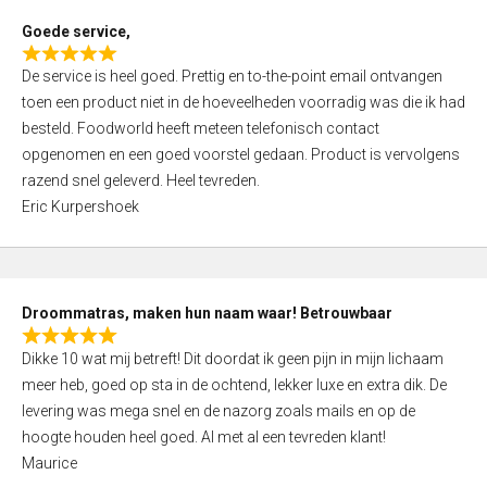
t
Goede service,
o
R
f
De service is heel goed. Prettig en to-the-point email ontvangen
a
5
toen een product niet in de hoeveelheden voorradig was die ik had
t
besteld. Foodworld heeft meteen telefonisch contact
e
opgenomen en een goed voorstel gedaan. Product is vervolgens
d
razend snel geleverd. Heel tevreden.
5
Eric Kurpershoek
,
0
o
u
Droommatras, maken hun naam waar! Betrouwbaar
t
R
o
Dikke 10 wat mij betreft! Dit doordat ik geen pijn in mijn lichaam
a
f
meer heb, goed op sta in de ochtend, lekker luxe en extra dik. De
t
5
levering was mega snel en de nazorg zoals mails en op de
e
hoogte houden heel goed. Al met al een tevreden klant!
d
Maurice
5