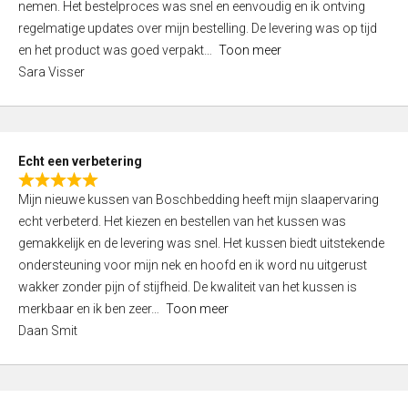
nemen. Het bestelproces was snel en eenvoudig en ik ontving
d
regelmatige updates over mijn bestelling. De levering was op tijd
4
en het product was goed verpakt
Toon meer
,
Sara Visser
0
o
u
t
Echt een verbetering
o
R
f
Mijn nieuwe kussen van Boschbedding heeft mijn slaapervaring
a
5
echt verbeterd. Het kiezen en bestellen van het kussen was
t
gemakkelijk en de levering was snel. Het kussen biedt uitstekende
e
ondersteuning voor mijn nek en hoofd en ik word nu uitgerust
d
wakker zonder pijn of stijfheid. De kwaliteit van het kussen is
5
merkbaar en ik ben zeer
Toon meer
,
Daan Smit
0
o
u