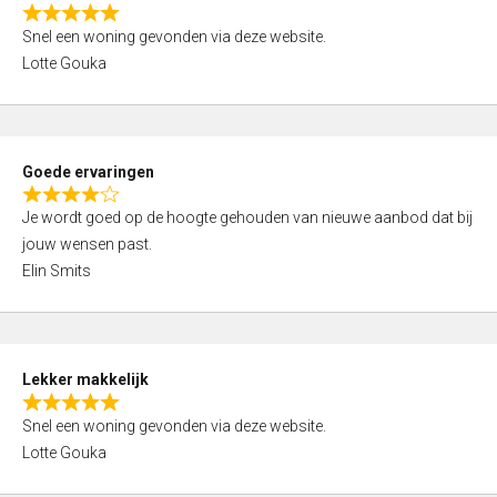
o
R
u
Snel een woning gevonden via deze website.
a
t
Lotte Gouka
t
o
e
f
d
5
5
Goede ervaringen
,
R
0
Je wordt goed op de hoogte gehouden van nieuwe aanbod dat bij
a
o
jouw wensen past.
t
u
Elin Smits
e
t
d
o
4
f
,
5
Lekker makkelijk
0
R
o
Snel een woning gevonden via deze website.
a
u
Lotte Gouka
t
t
e