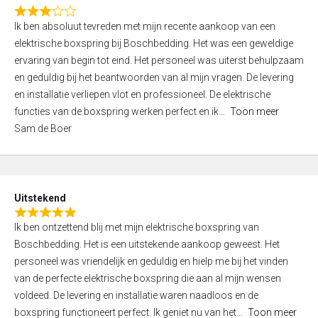
f
R
5
Ik ben absoluut tevreden met mijn recente aankoop van een
a
elektrische boxspring bij Boschbedding. Het was een geweldige
t
ervaring van begin tot eind. Het personeel was uiterst behulpzaam
e
en geduldig bij het beantwoorden van al mijn vragen. De levering
d
en installatie verliepen vlot en professioneel. De elektrische
3
functies van de boxspring werken perfect en ik
Toon meer
,
Sam de Boer
0
o
u
t
Uitstekend
o
R
f
Ik ben ontzettend blij met mijn elektrische boxspring van
a
5
Boschbedding. Het is een uitstekende aankoop geweest. Het
t
personeel was vriendelijk en geduldig en hielp me bij het vinden
e
van de perfecte elektrische boxspring die aan al mijn wensen
d
voldeed. De levering en installatie waren naadloos en de
5
boxspring functioneert perfect. Ik geniet nu van het
Toon meer