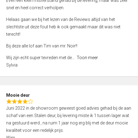
Even een klein misverstand gehad bij de levering, maar was zeer
5
a
snel en heel correct verholpen.
t
e
Helaas gaan we bij het lezen van de Reviews altijd van het
d
slechtste uit deze fout heb ik ook gemaakt maar dit was niet
4
terecht!
,
Bij deze alle lof aan Tim van mr. Noir!!
0
o
Wij zijn echt super tevreden met de
Toon meer
u
Sylvia
t
o
f
5
Mooie deur
R
Juni 2022 in de showroom geweest goed advies gehad bij de aan
a
schaf van een Stalen deur, bij levering miste ik 1 tussen lager wat
t
na gestuurd werd , na ruim 1 jaar nog erg blij met de deur mooie
e
kwaliteit voor een redelijk prijs.
d
Wim