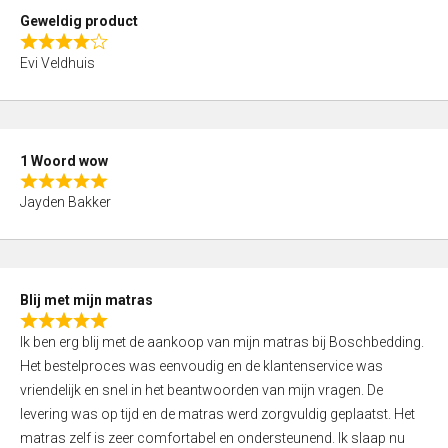
t
Geweldig product
o
R
f
Evi Veldhuis
a
5
t
e
d
1 Woord wow
4
R
,
Jayden Bakker
a
0
t
o
e
u
d
t
Blij met mijn matras
5
o
R
,
f
Ik ben erg blij met de aankoop van mijn matras bij Boschbedding.
a
0
5
Het bestelproces was eenvoudig en de klantenservice was
t
o
vriendelijk en snel in het beantwoorden van mijn vragen. De
e
u
levering was op tijd en de matras werd zorgvuldig geplaatst. Het
d
t
matras zelf is zeer comfortabel en ondersteunend. Ik slaap nu