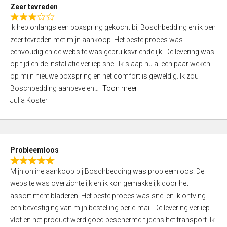
t
Zeer tevreden
o
R
f
Ik heb onlangs een boxspring gekocht bij Boschbedding en ik ben
a
5
zeer tevreden met mijn aankoop. Het bestelproces was
t
eenvoudig en de website was gebruiksvriendelijk. De levering was
e
op tijd en de installatie verliep snel. Ik slaap nu al een paar weken
d
op mijn nieuwe boxspring en het comfort is geweldig. Ik zou
3
Boschbedding aanbevelen
Toon meer
,
Julia Koster
0
o
u
t
Probleemloos
o
R
f
Mijn online aankoop bij Boschbedding was probleemloos. De
a
5
website was overzichtelijk en ik kon gemakkelijk door het
t
assortiment bladeren. Het bestelproces was snel en ik ontving
e
een bevestiging van mijn bestelling per e-mail. De levering verliep
d
vlot en het product werd goed beschermd tijdens het transport. Ik
5