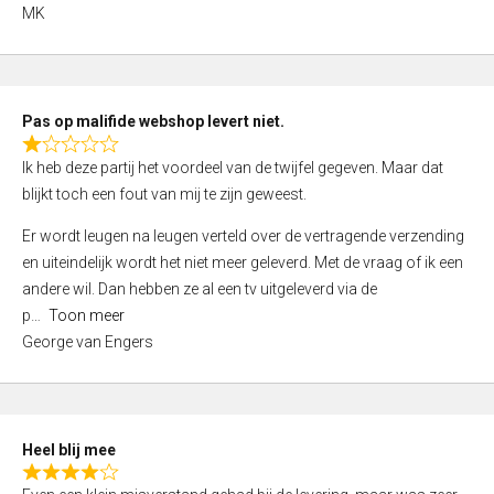
,
MK
0
o
u
t
Pas op malifide webshop levert niet.
o
R
Ik heb deze partij het voordeel van de twijfel gegeven. Maar dat
f
a
blijkt toch een fout van mij te zijn geweest.
5
t
e
Er wordt leugen na leugen verteld over de vertragende verzending
d
en uiteindelijk wordt het niet meer geleverd. Met de vraag of ik een
1
andere wil. Dan hebben ze al een tv uitgeleverd via de
,
p
Toon meer
0
George van Engers
o
u
t
o
Heel blij mee
f
R