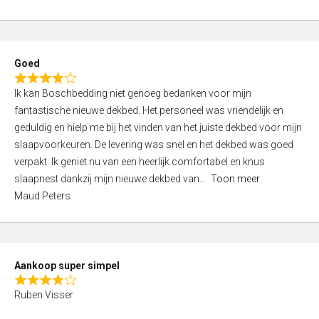
a
5
t
e
d
Goed
4
R
,
Ik kan Boschbedding niet genoeg bedanken voor mijn
a
0
fantastische nieuwe dekbed. Het personeel was vriendelijk en
t
o
geduldig en hielp me bij het vinden van het juiste dekbed voor mijn
e
u
slaapvoorkeuren. De levering was snel en het dekbed was goed
d
t
verpakt. Ik geniet nu van een heerlijk comfortabel en knus
4
o
slaapnest dankzij mijn nieuwe dekbed van
Toon meer
,
f
Maud Peters
0
5
o
u
t
Aankoop super simpel
o
R
f
Ruben Visser
a
5