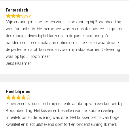
u
d
t
Fantastisch
4
o
R
,
f
Mijn ervaring met het kopen van een boxspring bij Boschbedding
a
0
5
was fantastisch. Het personeel was zeer professioneel en gaf me
t
o
deskundig advies bij het kiezen van de juiste boxspring. Ze
e
u
hadden een breed scala aan opties om uit te kiezen waardoor ik
d
t
de perfecte match kon vinden voor mijn slaapkamer. De levering
3
o
was op tijd
Toon meer
,
f
Jesse Kramer
0
5
o
u
t
Heel blij mee
o
R
f
Ik ben zeer tevreden met mijn recente aankoop van een kussen bij
a
5
Boschbedding. Het kiezen en bestellen van het kussen verliep
t
moeiteloos en de levering was snel. Het kussen zelf is van hoge
e
kwaliteit en biedt uitstekend comfort en ondersteuning. Ik merk
d