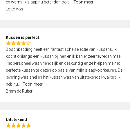
o
en warm. Ik slaap nu beter dan ooit
Toon meer
,
f
Lotte Vos
0
5
o
u
t
Kussen is perfect
o
R
f
Boschbedding heeft een fantastische selectie van kussens. Ik
a
5
kocht onlangs een kussen bij hen en ik ben er zeer tevreden mee.
t
Het personeel was vriendelijk en deskundig en ze hielpen me het
e
perfecte kussen te kiezen op basis van mijn slaapvoorkeuren. De
d
levering was snel en het kussen was van uitstekende kwaliteit. Ik
4
heb nu
Toon meer
,
Bram de Ruiter
0
o
u
t
Uitstekend
o
R
f