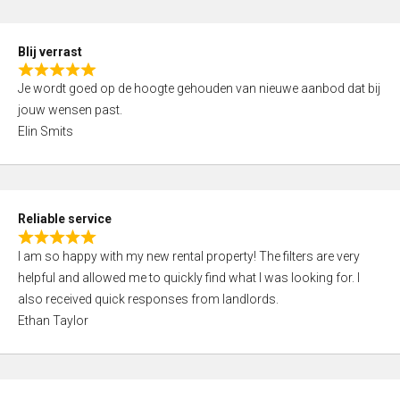
o
d
f
5
5
Blij verrast
,
R
0
Je wordt goed op de hoogte gehouden van nieuwe aanbod dat bij
a
o
jouw wensen past.
t
u
Elin Smits
e
t
d
o
5
f
,
5
Reliable service
0
R
o
I am so happy with my new rental property! The filters are very
a
u
helpful and allowed me to quickly find what I was looking for. I
t
t
also received quick responses from landlords.
e
o
Ethan Taylor
d
f
5
5
,
0