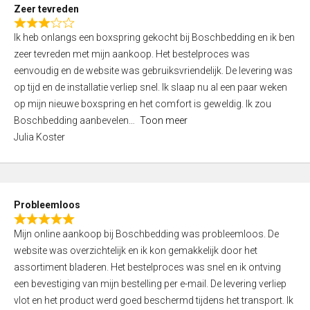
t
Zeer tevreden
o
R
f
Ik heb onlangs een boxspring gekocht bij Boschbedding en ik ben
a
5
zeer tevreden met mijn aankoop. Het bestelproces was
t
eenvoudig en de website was gebruiksvriendelijk. De levering was
e
op tijd en de installatie verliep snel. Ik slaap nu al een paar weken
d
op mijn nieuwe boxspring en het comfort is geweldig. Ik zou
3
Boschbedding aanbevelen
Toon meer
,
Julia Koster
0
o
u
t
Probleemloos
o
R
f
Mijn online aankoop bij Boschbedding was probleemloos. De
a
5
website was overzichtelijk en ik kon gemakkelijk door het
t
assortiment bladeren. Het bestelproces was snel en ik ontving
e
een bevestiging van mijn bestelling per e-mail. De levering verliep
d
vlot en het product werd goed beschermd tijdens het transport. Ik
5