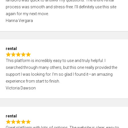
landlord was quick to answer my questions. The entire rental
e
o
process was smooth and stress-free. I’ll definitely use this site
d
f
again for my next move.
5
5
Hanna Vergara
,
0
o
u
rental
t
R
o
This platform is incredibly easy to use and truly helpful. I
a
f
searched through many others, but this one really provided the
t
5
support I was looking for. I’m so glad I found it—an amazing
e
experience from start to finish.
d
Victoria Dawson
5
,
0
o
rental
u
R
t
Great platform with lots of options. The website is clear, easy to