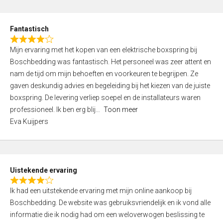
e
d
Fantastisch
5
R
,
Mijn ervaring met het kopen van een elektrische boxspring bij
a
0
Boschbedding was fantastisch. Het personeel was zeer attent en
t
o
nam de tijd om mijn behoeften en voorkeuren te begrijpen. Ze
e
u
gaven deskundig advies en begeleiding bij het kiezen van de juiste
d
t
boxspring. De levering verliep soepel en de installateurs waren
4
o
professioneel. Ik ben erg blij
Toon meer
,
f
Eva Kuijpers
0
5
o
u
t
Uistekende ervaring
o
R
f
Ik had een uitstekende ervaring met mijn online aankoop bij
a
5
Boschbedding. De website was gebruiksvriendelijk en ik vond alle
t
informatie die ik nodig had om een weloverwogen beslissing te
e