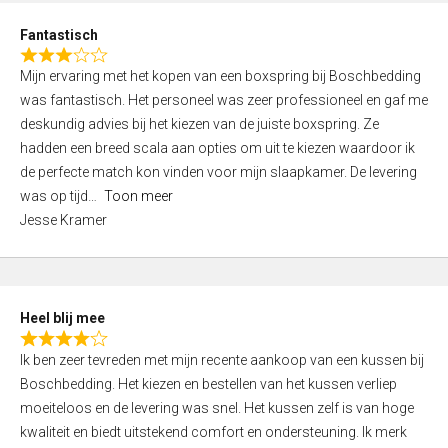
u
d
t
Fantastisch
4
o
R
,
f
Mijn ervaring met het kopen van een boxspring bij Boschbedding
a
0
5
was fantastisch. Het personeel was zeer professioneel en gaf me
t
o
deskundig advies bij het kiezen van de juiste boxspring. Ze
e
u
hadden een breed scala aan opties om uit te kiezen waardoor ik
d
t
de perfecte match kon vinden voor mijn slaapkamer. De levering
3
o
was op tijd
Toon meer
,
f
Jesse Kramer
0
5
o
u
t
Heel blij mee
o
R
f
Ik ben zeer tevreden met mijn recente aankoop van een kussen bij
a
5
Boschbedding. Het kiezen en bestellen van het kussen verliep
t
moeiteloos en de levering was snel. Het kussen zelf is van hoge
e
kwaliteit en biedt uitstekend comfort en ondersteuning. Ik merk
d