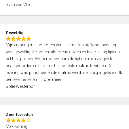
,
Ryan van Vliet
0
o
u
t
Geweldig
o
R
f
Mijn ervaring met het kopen van een matras bij Boschbedding
a
5
was geweldig. Ze boden uitstekend advies en begeleiding tijdens
t
het hele proces. Het personeel nam de tijd om mijn vragen te
e
beantwoorden en hielp me het perfecte matras te vinden. De
d
levering was punctueel en de matras werd met zorg afgeleverd. Ik
5
ben zeer tevreden
Toon meer
,
Sofie Westerhof
0
o
u
t
Zeer tevreden
o
R
f
Max Koning