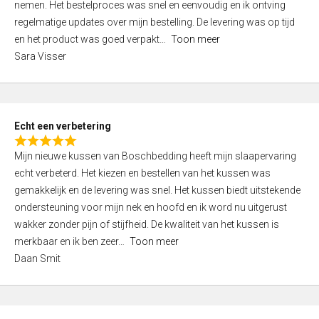
nemen. Het bestelproces was snel en eenvoudig en ik ontving
d
regelmatige updates over mijn bestelling. De levering was op tijd
4
en het product was goed verpakt
Toon meer
,
Sara Visser
0
o
u
t
Echt een verbetering
o
R
f
Mijn nieuwe kussen van Boschbedding heeft mijn slaapervaring
a
5
echt verbeterd. Het kiezen en bestellen van het kussen was
t
gemakkelijk en de levering was snel. Het kussen biedt uitstekende
e
ondersteuning voor mijn nek en hoofd en ik word nu uitgerust
d
wakker zonder pijn of stijfheid. De kwaliteit van het kussen is
5
merkbaar en ik ben zeer
Toon meer
,
Daan Smit
0
o
u