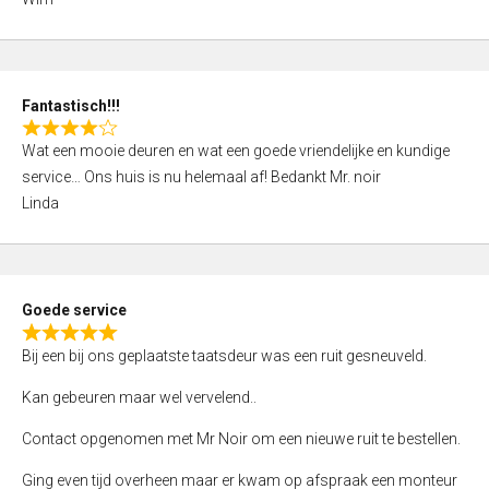
4
,
0
o
Fantastisch!!!
u
R
t
Wat een mooie deuren en wat een goede vriendelijke en kundige
a
o
service… Ons huis is nu helemaal af! Bedankt Mr. noir
t
f
Linda
e
5
d
4
,
Goede service
0
R
o
Bij een bij ons geplaatste taatsdeur was een ruit gesneuveld.
a
u
t
Kan gebeuren maar wel vervelend..
t
e
o
Contact opgenomen met Mr Noir om een nieuwe ruit te bestellen.
d
f
5
Ging even tijd overheen maar er kwam op afspraak een monteur
5