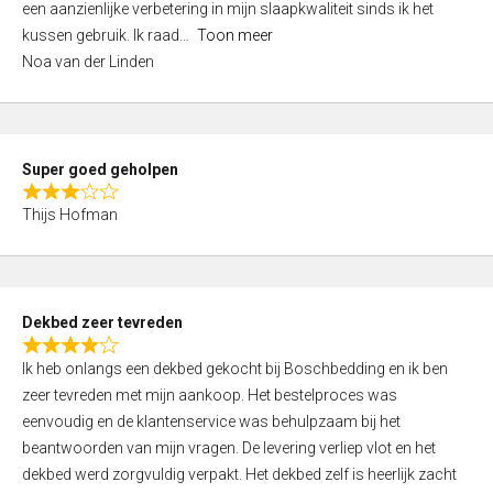
een aanzienlijke verbetering in mijn slaapkwaliteit sinds ik het
4
kussen gebruik. Ik raad
Toon meer
,
Noa van der Linden
0
o
u
t
Super goed geholpen
o
R
f
Thijs Hofman
a
5
t
e
d
Dekbed zeer tevreden
3
R
,
Ik heb onlangs een dekbed gekocht bij Boschbedding en ik ben
a
0
zeer tevreden met mijn aankoop. Het bestelproces was
t
o
eenvoudig en de klantenservice was behulpzaam bij het
e
u
beantwoorden van mijn vragen. De levering verliep vlot en het
d
t
dekbed werd zorgvuldig verpakt. Het dekbed zelf is heerlijk zacht
4