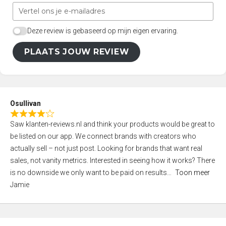
Deze review is gebaseerd op mijn eigen ervaring.
PLAATS JOUW REVIEW
Osullivan
R
Saw klanten-reviews.nl and think your products would be great to
a
be listed on our app. We connect brands with creators who
t
actually sell – not just post. Looking for brands that want real
e
sales, not vanity metrics. Interested in seeing how it works? There
d
is no downside we only want to be paid on results
Toon meer
4
Jamie
,
0
o