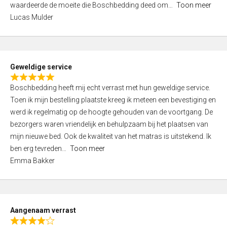
waardeerde de moeite die Boschbedding deed om
Toon meer
,
Lucas Mulder
0
o
u
t
Geweldige service
o
R
f
Boschbedding heeft mij echt verrast met hun geweldige service.
a
5
Toen ik mijn bestelling plaatste kreeg ik meteen een bevestiging en
t
werd ik regelmatig op de hoogte gehouden van de voortgang. De
e
bezorgers waren vriendelijk en behulpzaam bij het plaatsen van
d
mijn nieuwe bed. Ook de kwaliteit van het matras is uitstekend. Ik
5
ben erg tevreden
Toon meer
,
Emma Bakker
0
o
u
t
Aangenaam verrast
o
R