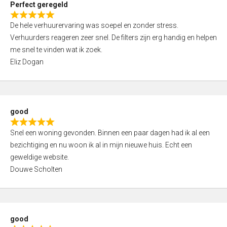
Perfect geregeld
o
R
u
De hele verhuurervaring was soepel en zonder stress.
a
t
Verhuurders reageren zeer snel. De filters zijn erg handig en helpen
t
o
me snel te vinden wat ik zoek.
e
f
Eliz Dogan
d
5
5
,
0
good
o
R
u
Snel een woning gevonden. Binnen een paar dagen had ik al een
a
t
bezichtiging en nu woon ik al in mijn nieuwe huis. Echt een
t
o
geweldige website.
e
f
Douwe Scholten
d
5
5
,
0
good
o