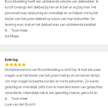
Boschbedding heeft een uitstekende selectie van dekbedden. Ik
a
5
kocht onlangs een dekbed bij hen en ik ben er erg blij mee. Het
t
personeel was deskundig en vriendelijk en ze hielpen me bij het
e
kiezen van het juiste dekbed op basis van mijn behoeften. De
d
levering was snel en het dekbed was van uitstekende kwaliteit.
5
Ik
Toon meer
,
Isa Meijer
0
o
u
t
Echt top
o
R
f
De klantenservice van Boschbedding is echt top. Ik had een paar
a
5
vragen over het kiezen van het juiste matras en ze namen de tijd
t
om mijn vragen te beantwoorden en me te adviseren. Ze waren
e
geduldig en vriendelijk zelfs toen ik meerdere keren van gedachten
d
veranderde. Uiteindelijk heb ik een geweldig matras gekocht en
5
ik
Toon meer
,
Luuk van den Bosch
0