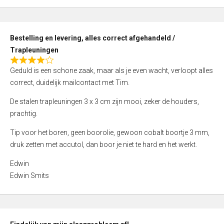
,
0
o
Bestelling en levering, alles correct afgehandeld /
u
Trapleuningen
t
R
o
Geduld is een schone zaak, maar als je even wacht, verloopt alles
a
f
correct, duidelijk mailcontact met Tim.
t
5
e
De stalen trapleuningen 3 x 3 cm zijn mooi, zeker de houders,
d
prachtig.
4
Tip voor het boren, geen boorolie, gewoon cobalt boortje 3 mm,
,
druk zetten met accutol, dan boor je niet te hard en het werkt.
0
o
Edwin
u
Edwin Smits
t
o
f
5