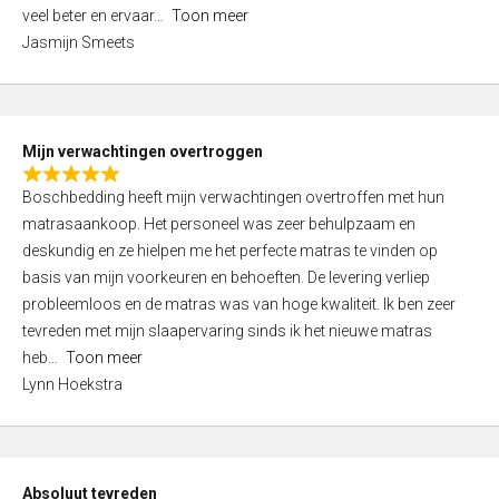
5
o
veel beter en ervaar
Toon meer
,
f
Jasmijn Smeets
0
5
o
u
t
Mijn verwachtingen overtroggen
o
R
f
Boschbedding heeft mijn verwachtingen overtroffen met hun
a
5
matrasaankoop. Het personeel was zeer behulpzaam en
t
deskundig en ze hielpen me het perfecte matras te vinden op
e
basis van mijn voorkeuren en behoeften. De levering verliep
d
probleemloos en de matras was van hoge kwaliteit. Ik ben zeer
5
tevreden met mijn slaapervaring sinds ik het nieuwe matras
,
heb
Toon meer
0
Lynn Hoekstra
o
u
t
o
Absoluut tevreden