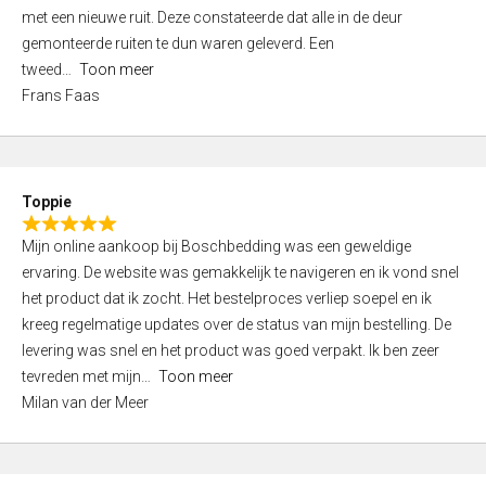
,
met een nieuwe ruit. Deze constateerde dat alle in de deur
0
gemonteerde ruiten te dun waren geleverd. Een
o
tweed
Toon meer
u
Frans Faas
t
o
f
5
Toppie
R
Mijn online aankoop bij Boschbedding was een geweldige
a
ervaring. De website was gemakkelijk te navigeren en ik vond snel
t
het product dat ik zocht. Het bestelproces verliep soepel en ik
e
kreeg regelmatige updates over de status van mijn bestelling. De
d
levering was snel en het product was goed verpakt. Ik ben zeer
5
tevreden met mijn
Toon meer
,
Milan van der Meer
0
o
u