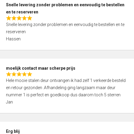
u
Snelle levering zonder problemen en eenvoudig te bestellen
t
en te reserveren
o
R
f
Snelle levering zonder problemen en eenvoudig te bestellen en te
a
5
reserveren
t
Hassen
e
d
5
,
moelijk contact maar scherpe prijs
0
R
o
Hele mooie stalen deur ontvangen ik had zelf 1 verkeerde besteld
a
u
en retour gezonden .Afhandeling ging langzaam maar deur
t
t
nummer 1 is perfect en goedkoop dus daarom toch 5 sterren
e
o
Jan
d
f
5
5
,
0
Erg blij