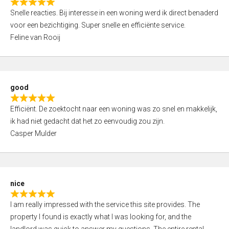
R
u
Snelle reacties. Bij interesse in een woning werd ik direct benaderd
a
t
voor een bezichtiging. Super snelle en efficiënte service.
t
o
Feline van Rooij
e
f
d
5
5
,
good
0
R
o
Efficiënt. De zoektocht naar een woning was zo snel en makkelijk,
a
u
ik had niet gedacht dat het zo eenvoudig zou zijn.
t
t
Casper Mulder
e
o
d
f
5
5
,
nice
0
R
o
I am really impressed with the service this site provides. The
a
u
property I found is exactly what I was looking for, and the
t
t