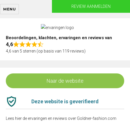
Skip
REVIEW AANMELDEN
MENU
to
content
Beoordelingen, klachten, ervaringen en reviews van
4,6
Rated
4,6 van 5 sterren (op basis van 119 reviews)
4,6
out
of
5
Naar de website
Deze website is geverifieerd
Lees hier de ervaringen en reviews over Goldner-fashion.com