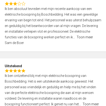
f
R
5
Ik ben absoluut tevreden met mijn recente aankoop van een
a
elektrische boxspring bij Boschbedding. Het was een geweldige
t
ervaring van begin tot eind. Het personeel was uiterst behulpzaam
e
en geduldig bij het beantwoorden van al mijn vragen. De levering
d
en installatie verliepen vlot en professioneel. De elektrische
3
functies van de boxspring werken perfect en ik
Toon meer
,
Sam de Boer
0
o
u
t
Uitstekend
o
R
f
Ik ben ontzettend blij met mijn elektrische boxspring van
a
5
Boschbedding. Het is een uitstekende aankoop geweest. Het
t
personeel was vriendelijk en geduldig en hielp me bij het vinden
e
van de perfecte elektrische boxspring die aan al mijn wensen
d
voldeed. De levering en installatie waren naadloos en de
5
boxspring functioneert perfect. Ik geniet nu van het
Toon meer