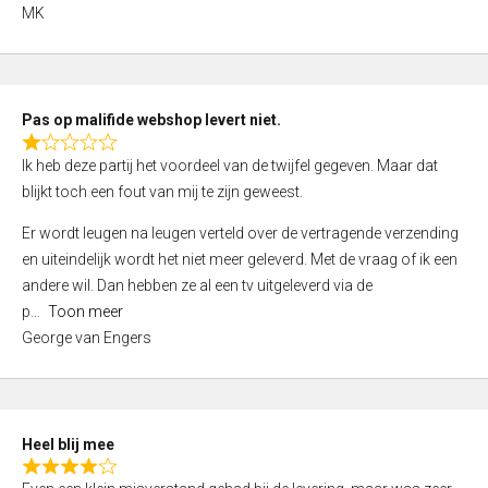
,
MK
0
o
u
t
Pas op malifide webshop levert niet.
o
R
Ik heb deze partij het voordeel van de twijfel gegeven. Maar dat
f
a
blijkt toch een fout van mij te zijn geweest.
5
t
e
Er wordt leugen na leugen verteld over de vertragende verzending
d
en uiteindelijk wordt het niet meer geleverd. Met de vraag of ik een
1
andere wil. Dan hebben ze al een tv uitgeleverd via de
,
p
Toon meer
0
George van Engers
o
u
t
o
Heel blij mee
f
R