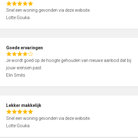
o
R
u
Snel een woning gevonden via deze website.
a
t
Lotte Gouka
t
o
e
f
d
5
5
Goede ervaringen
,
R
0
Je wordt goed op de hoogte gehouden van nieuwe aanbod dat bij
a
o
jouw wensen past.
t
u
Elin Smits
e
t
d
o
4
f
,
5
Lekker makkelijk
0
R
o
Snel een woning gevonden via deze website.
a
u
Lotte Gouka
t
t
e