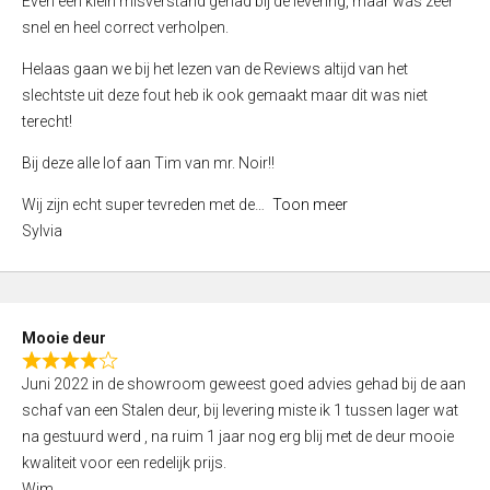
Even een klein misverstand gehad bij de levering, maar was zeer
5
a
snel en heel correct verholpen.
t
e
Helaas gaan we bij het lezen van de Reviews altijd van het
d
slechtste uit deze fout heb ik ook gemaakt maar dit was niet
4
terecht!
,
Bij deze alle lof aan Tim van mr. Noir!!
0
o
Wij zijn echt super tevreden met de
Toon meer
u
Sylvia
t
o
f
5
Mooie deur
R
Juni 2022 in de showroom geweest goed advies gehad bij de aan
a
schaf van een Stalen deur, bij levering miste ik 1 tussen lager wat
t
na gestuurd werd , na ruim 1 jaar nog erg blij met de deur mooie
e
kwaliteit voor een redelijk prijs.
d
Wim