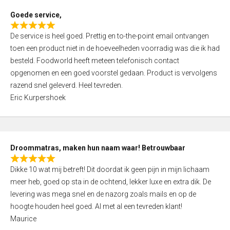
t
Goede service,
o
R
f
De service is heel goed. Prettig en to-the-point email ontvangen
a
5
toen een product niet in de hoeveelheden voorradig was die ik had
t
besteld. Foodworld heeft meteen telefonisch contact
e
opgenomen en een goed voorstel gedaan. Product is vervolgens
d
razend snel geleverd. Heel tevreden.
5
Eric Kurpershoek
,
0
o
u
Droommatras, maken hun naam waar! Betrouwbaar
t
R
o
Dikke 10 wat mij betreft! Dit doordat ik geen pijn in mijn lichaam
a
f
meer heb, goed op sta in de ochtend, lekker luxe en extra dik. De
t
5
levering was mega snel en de nazorg zoals mails en op de
e
hoogte houden heel goed. Al met al een tevreden klant!
d
Maurice
5