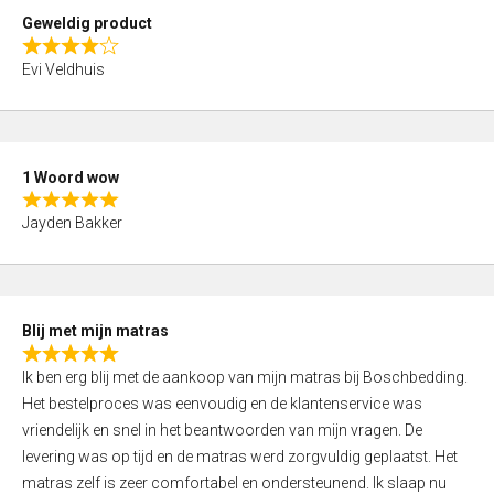
t
Geweldig product
o
R
f
Evi Veldhuis
a
5
t
e
d
1 Woord wow
4
R
,
Jayden Bakker
a
0
t
o
e
u
d
t
Blij met mijn matras
5
o
R
,
f
Ik ben erg blij met de aankoop van mijn matras bij Boschbedding.
a
0
5
Het bestelproces was eenvoudig en de klantenservice was
t
o
vriendelijk en snel in het beantwoorden van mijn vragen. De
e
u
levering was op tijd en de matras werd zorgvuldig geplaatst. Het
d
t
matras zelf is zeer comfortabel en ondersteunend. Ik slaap nu