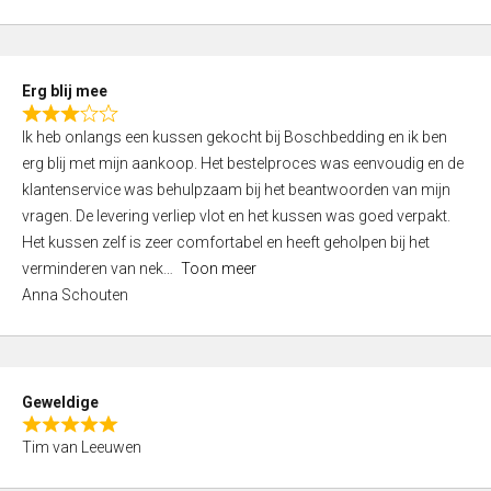
o
u
t
Erg blij mee
o
R
f
Ik heb onlangs een kussen gekocht bij Boschbedding en ik ben
a
5
erg blij met mijn aankoop. Het bestelproces was eenvoudig en de
t
klantenservice was behulpzaam bij het beantwoorden van mijn
e
vragen. De levering verliep vlot en het kussen was goed verpakt.
d
Het kussen zelf is zeer comfortabel en heeft geholpen bij het
3
verminderen van nek
Toon meer
,
Anna Schouten
0
o
u
t
Geweldige
o
R
f
Tim van Leeuwen
a
5
t