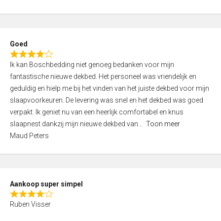
a
5
t
e
d
Goed
4
R
,
Ik kan Boschbedding niet genoeg bedanken voor mijn
a
0
fantastische nieuwe dekbed. Het personeel was vriendelijk en
t
o
geduldig en hielp me bij het vinden van het juiste dekbed voor mijn
e
u
slaapvoorkeuren. De levering was snel en het dekbed was goed
d
t
verpakt. Ik geniet nu van een heerlijk comfortabel en knus
4
o
slaapnest dankzij mijn nieuwe dekbed van
Toon meer
,
f
Maud Peters
0
5
o
u
t
Aankoop super simpel
o
R
f
Ruben Visser
a
5