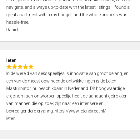
a
o
navigate, and always up-to-date with the latest listings. I found a
t
f
great apartment within my budget, and the whole process was
e
5
hassle-free.
d
Daniel
5
,
0
o
leten
u
R
t
In de wereld van seksspeeltjes is innovatie van groot belang, en
a
o
een van de meest opwindende ontwikkelingen is de Leten
t
f
Masturbator, nu beschikbaar in Nederland. Dit hoogwaardige,
e
5
ergonomisch ontworpen speeltje heeft de aandacht getrokken
d
van mannen die op zoek zijn naar een intensere en
5
bevredigendere ervaring. https://www.letendirect.nl/
,
leten
0
o
u