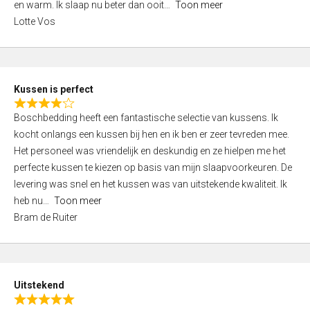
o
en warm. Ik slaap nu beter dan ooit
Toon meer
,
f
Lotte Vos
0
5
o
u
t
Kussen is perfect
o
R
f
Boschbedding heeft een fantastische selectie van kussens. Ik
a
5
kocht onlangs een kussen bij hen en ik ben er zeer tevreden mee.
t
Het personeel was vriendelijk en deskundig en ze hielpen me het
e
perfecte kussen te kiezen op basis van mijn slaapvoorkeuren. De
d
levering was snel en het kussen was van uitstekende kwaliteit. Ik
4
heb nu
Toon meer
,
Bram de Ruiter
0
o
u
t
Uitstekend
o
R
f