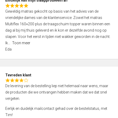
Eindelijk van mijn slaapprobleem af!
R
Geweldig matras gekocht op basis van het advies van de
a
vriendelijke dames van de klantenservice. Zowel het matras
t
Multiflex 160×200 plus de traagschuim topper waren binnen een
e
dag al bij mij thuis geleverd en ik kon er dezelfde avond nog op
d
slapen. Voor het eerst in tijden niet wakker geworden in de nacht.
5
Ik
Toon meer
,
Eda
0
o
u
t
Tevreden klant
o
R
f
De levering van de bestelling liep niet helemaal naar wens, maar
a
5
de producten die we ontvangen hebben maken dat we dat snel
t
vergeten.
e
d
Eerlijk en duidelijk mailcontact gehad over de bestelstatus, met
4
Tim!