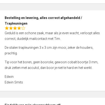
,
0
o
Bestelling en levering, alles correct afgehandeld /
u
Trapleuningen
t
R
o
Geduld is een schone zaak, maar als je even wacht, verloopt alles
a
f
correct, duidelijk mailcontact met Tim.
t
5
e
De stalen trapleuningen 3 x 3 cm zijn mooi, zeker de houders,
d
prachtig.
4
Tip voor het boren, geen boorolie, gewoon cobalt boortje 3 mm,
,
druk zetten met accutol, dan boor je niet te hard en het werkt.
0
o
Edwin
u
Edwin Smits
t
o
f
5