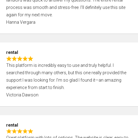
landlord was quick to answer my questions. The entire rental
e
o
process was smooth and stress-free. I’ll definitely use this site
d
f
again for my next move.
5
5
Hanna Vergara
,
0
o
u
rental
t
R
o
This platform is incredibly easy to use and truly helpful. I
a
f
searched through many others, but this one really provided the
t
5
support I was looking for. I’m so glad I found it—an amazing
e
experience from start to finish.
d
Victoria Dawson
5
,
0
o
rental
u
R
t
Great platform with lots of options. The website is clear, easy to