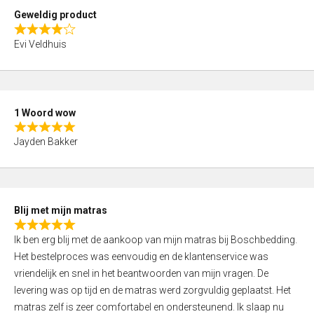
t
Geweldig product
o
R
f
Evi Veldhuis
a
5
t
e
d
1 Woord wow
4
R
,
Jayden Bakker
a
0
t
o
e
u
d
t
Blij met mijn matras
5
o
R
,
f
Ik ben erg blij met de aankoop van mijn matras bij Boschbedding.
a
0
5
Het bestelproces was eenvoudig en de klantenservice was
t
o
vriendelijk en snel in het beantwoorden van mijn vragen. De
e
u
levering was op tijd en de matras werd zorgvuldig geplaatst. Het
d
t
matras zelf is zeer comfortabel en ondersteunend. Ik slaap nu