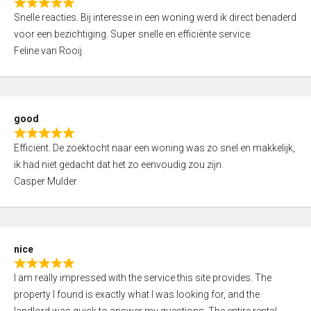
R
u
Snelle reacties. Bij interesse in een woning werd ik direct benaderd
a
t
voor een bezichtiging. Super snelle en efficiënte service.
t
o
Feline van Rooij
e
f
d
5
5
,
good
0
R
o
Efficiënt. De zoektocht naar een woning was zo snel en makkelijk,
a
u
ik had niet gedacht dat het zo eenvoudig zou zijn.
t
t
Casper Mulder
e
o
d
f
5
5
,
nice
0
R
o
I am really impressed with the service this site provides. The
a
u
property I found is exactly what I was looking for, and the
t
t