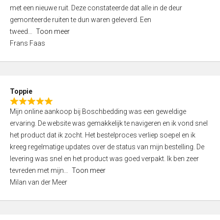
,
met een nieuwe ruit. Deze constateerde dat alle in de deur
0
gemonteerde ruiten te dun waren geleverd. Een
o
tweed
Toon meer
u
Frans Faas
t
o
f
5
Toppie
R
Mijn online aankoop bij Boschbedding was een geweldige
a
ervaring. De website was gemakkelijk te navigeren en ik vond snel
t
het product dat ik zocht. Het bestelproces verliep soepel en ik
e
kreeg regelmatige updates over de status van mijn bestelling. De
d
levering was snel en het product was goed verpakt. Ik ben zeer
5
tevreden met mijn
Toon meer
,
Milan van der Meer
0
o
u