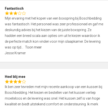
u
d
t
Fantastisch
4
o
R
,
f
Mijn ervaring met het kopen van een boxspring bij Boschbedding
a
0
5
was fantastisch. Het personeel was zeer professioneel en gaf me
t
o
deskundig advies bij het kiezen van de juiste boxspring. Ze
e
u
hadden een breed scala aan opties om uit te kiezen waardoor ik
d
t
de perfecte match kon vinden voor mijn slaapkamer. De levering
3
o
was op tijd
Toon meer
,
f
Jesse Kramer
0
5
o
u
t
Heel blij mee
o
R
f
Ik ben zeer tevreden met mijn recente aankoop van een kussen bij
a
5
Boschbedding. Het kiezen en bestellen van het kussen verliep
t
moeiteloos en de levering was snel. Het kussen zelf is van hoge
e
kwaliteit en biedt uitstekend comfort en ondersteuning. Ik merk
d