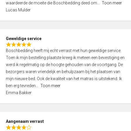
waardeerde de moeite die Boschbedding deed om
Toon meer
,
Lucas Mulder
0
o
u
t
Geweldige service
o
R
f
Boschbedding heeft mij echt verrast met hun geweldige service.
a
5
Toen ik mijn bestelling plaatste kreeg ik meteen een bevestiging en
t
werd ik regelmatig op de hoogte gehouden van de voortgang. De
e
bezorgers waren vriendelijk en behulpzaam bij het plaatsen van
d
mijn nieuwe bed. Ook de kwaliteit van het matras is uitstekend. Ik
5
ben erg tevreden
Toon meer
,
Emma Bakker
0
o
u
t
Aangenaam verrast
o
R