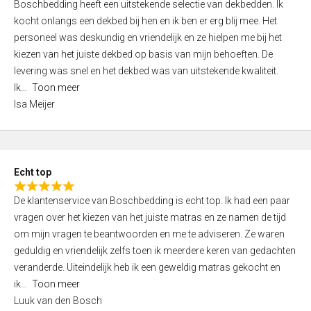
Boschbedding heeft een uitstekende selectie van dekbedden. Ik
a
5
kocht onlangs een dekbed bij hen en ik ben er erg blij mee. Het
t
personeel was deskundig en vriendelijk en ze hielpen me bij het
e
kiezen van het juiste dekbed op basis van mijn behoeften. De
d
levering was snel en het dekbed was van uitstekende kwaliteit.
5
Ik
Toon meer
,
Isa Meijer
0
o
u
t
Echt top
o
R
f
De klantenservice van Boschbedding is echt top. Ik had een paar
a
5
vragen over het kiezen van het juiste matras en ze namen de tijd
t
om mijn vragen te beantwoorden en me te adviseren. Ze waren
e
geduldig en vriendelijk zelfs toen ik meerdere keren van gedachten
d
veranderde. Uiteindelijk heb ik een geweldig matras gekocht en
5
ik
Toon meer
,
Luuk van den Bosch
0