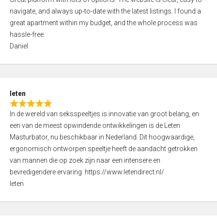
a
o
navigate, and always up-to-date with the latest listings. I found a
t
f
great apartment within my budget, and the whole process was
e
5
hassle-free.
d
Daniel
5
,
0
o
leten
u
R
t
In de wereld van seksspeeltjes is innovatie van groot belang, en
a
o
een van de meest opwindende ontwikkelingen is de Leten
t
f
Masturbator, nu beschikbaar in Nederland. Dit hoogwaardige,
e
5
ergonomisch ontworpen speeltje heeft de aandacht getrokken
d
van mannen die op zoek zijn naar een intensere en
5
bevredigendere ervaring. https://www.letendirect.nl/
,
leten
0
o
u