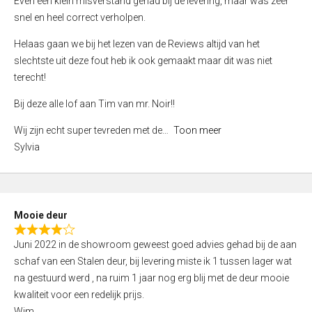
Even een klein misverstand gehad bij de levering, maar was zeer
5
a
snel en heel correct verholpen.
t
e
Helaas gaan we bij het lezen van de Reviews altijd van het
d
slechtste uit deze fout heb ik ook gemaakt maar dit was niet
4
terecht!
,
Bij deze alle lof aan Tim van mr. Noir!!
0
o
Wij zijn echt super tevreden met de
Toon meer
u
Sylvia
t
o
f
5
Mooie deur
R
Juni 2022 in de showroom geweest goed advies gehad bij de aan
a
schaf van een Stalen deur, bij levering miste ik 1 tussen lager wat
t
na gestuurd werd , na ruim 1 jaar nog erg blij met de deur mooie
e
kwaliteit voor een redelijk prijs.
d
Wim