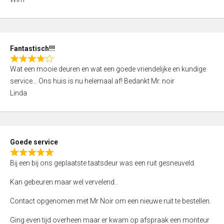
4
,
0
o
Fantastisch!!!
u
R
t
Wat een mooie deuren en wat een goede vriendelijke en kundige
a
o
service… Ons huis is nu helemaal af! Bedankt Mr. noir
t
f
Linda
e
5
d
4
,
Goede service
0
R
o
Bij een bij ons geplaatste taatsdeur was een ruit gesneuveld.
a
u
t
Kan gebeuren maar wel vervelend..
t
e
o
Contact opgenomen met Mr Noir om een nieuwe ruit te bestellen.
d
f
5
Ging even tijd overheen maar er kwam op afspraak een monteur
5