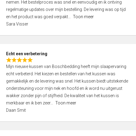
nemen. Het bestelproces was snel en eenvoudig en ik ontving
d
regelmatige updates over mijn bestelling. De levering was op tijd
4
en het product was goed verpakt
Toon meer
,
Sara Visser
0
o
u
t
Echt een verbetering
o
R
f
Mijn nieuwe kussen van Boschbedding heeft mijn slaapervaring
a
5
echt verbeterd. Het kiezen en bestellen van het kussen was
t
gemakkelijk en de levering was snel. Het kussen biedt uitstekende
e
ondersteuning voor mijn nek en hoofd en ik word nu uitgerust
d
wakker zonder pijn of stijfheid. De kwaliteit van het kussen is
5
merkbaar en ik ben zeer
Toon meer
,
Daan Smit
0
o
u