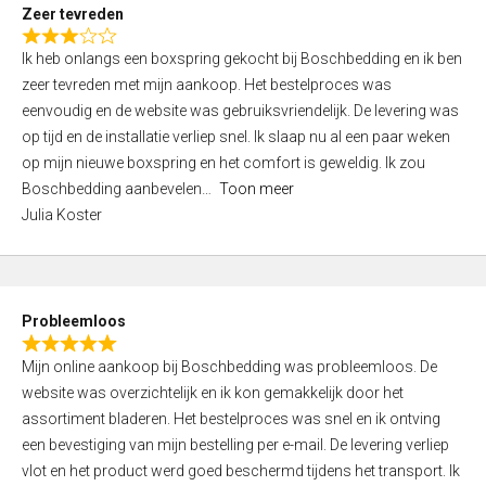
t
Zeer tevreden
o
R
f
Ik heb onlangs een boxspring gekocht bij Boschbedding en ik ben
a
5
zeer tevreden met mijn aankoop. Het bestelproces was
t
eenvoudig en de website was gebruiksvriendelijk. De levering was
e
op tijd en de installatie verliep snel. Ik slaap nu al een paar weken
d
op mijn nieuwe boxspring en het comfort is geweldig. Ik zou
3
Boschbedding aanbevelen
Toon meer
,
Julia Koster
0
o
u
t
Probleemloos
o
R
f
Mijn online aankoop bij Boschbedding was probleemloos. De
a
5
website was overzichtelijk en ik kon gemakkelijk door het
t
assortiment bladeren. Het bestelproces was snel en ik ontving
e
een bevestiging van mijn bestelling per e-mail. De levering verliep
d
vlot en het product werd goed beschermd tijdens het transport. Ik
5