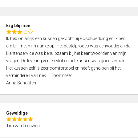
o
u
t
Erg blij mee
o
R
f
Ik heb onlangs een kussen gekocht bij Boschbedding en ik ben
a
5
erg blij met mijn aankoop. Het bestelproces was eenvoudig en de
t
klantenservice was behulpzaam bij het beantwoorden van mijn
e
vragen. De levering verliep vlot en het kussen was goed verpakt.
d
Het kussen zelf is zeer comfortabel en heeft geholpen bij het
3
verminderen van nek
Toon meer
,
Anna Schouten
0
o
u
t
Geweldige
o
R
f
Tim van Leeuwen
a
5
t