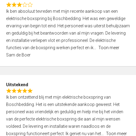
f
R
5
Ik ben absoluut tevreden met mijn recente aankoop van een
a
elektrische boxspring bij Boschbedding. Het was een geweldige
t
ervaring van begin tot eind. Het personeel was uiterst behulpzaam
e
en geduldig bij het beantwoorden van al mijn vragen. De levering
d
en installatie verliepen vlot en professioneel. De elektrische
3
functies van de boxspring werken perfect en ik
Toon meer
,
Sam de Boer
0
o
u
t
Uitstekend
o
R
f
Ik ben ontzettend blij met mijn elektrische boxspring van
a
5
Boschbedding. Het is een uitstekende aankoop geweest. Het
t
personeel was vriendelijk en geduldig en hielp me bij het vinden
e
van de perfecte elektrische boxspring die aan al mijn wensen
d
voldeed. De levering en installatie waren naadloos en de
5
boxspring functioneert perfect. Ik geniet nu van het
Toon meer