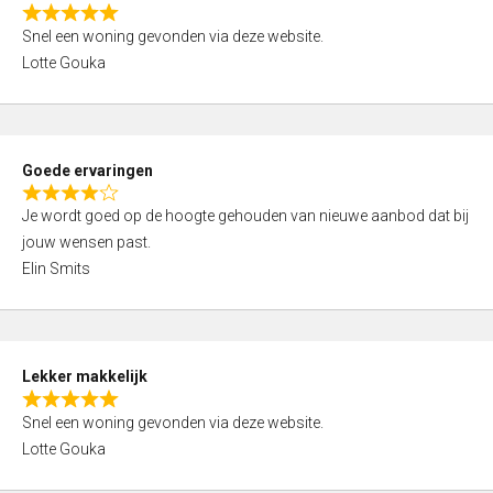
o
R
u
Snel een woning gevonden via deze website.
a
t
Lotte Gouka
t
o
e
f
d
5
5
Goede ervaringen
,
R
0
Je wordt goed op de hoogte gehouden van nieuwe aanbod dat bij
a
o
jouw wensen past.
t
u
Elin Smits
e
t
d
o
4
f
,
5
Lekker makkelijk
0
R
o
Snel een woning gevonden via deze website.
a
u
Lotte Gouka
t
t
e