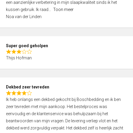
een aanzienlijke verbetering in mijn slaapkwaliteit sinds ik het
4
kussen gebruik. Ik raad
Toon meer
,
Noa van der Linden
0
o
u
t
Super goed geholpen
o
R
f
Thijs Hofman
a
5
t
e
d
Dekbed zeer tevreden
3
R
,
Ik heb onlangs een dekbed gekocht bij Boschbedding en ik ben
a
0
zeer tevreden met mijn aankoop. Het bestelproces was
t
o
eenvoudig en de klantenservice was behulpzaam bij het
e
u
beantwoorden van mijn vragen. De levering verliep vlot en het
d
t
dekbed werd zorgvuldig verpakt. Het dekbed zelf is heerlijk zacht
4