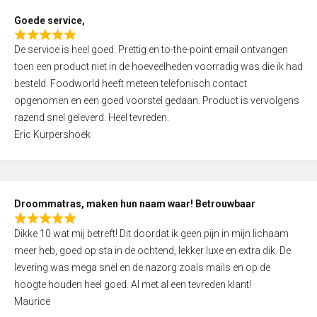
t
Goede service,
o
R
f
De service is heel goed. Prettig en to-the-point email ontvangen
a
5
toen een product niet in de hoeveelheden voorradig was die ik had
t
besteld. Foodworld heeft meteen telefonisch contact
e
opgenomen en een goed voorstel gedaan. Product is vervolgens
d
razend snel geleverd. Heel tevreden.
5
Eric Kurpershoek
,
0
o
u
Droommatras, maken hun naam waar! Betrouwbaar
t
R
o
Dikke 10 wat mij betreft! Dit doordat ik geen pijn in mijn lichaam
a
f
meer heb, goed op sta in de ochtend, lekker luxe en extra dik. De
t
5
levering was mega snel en de nazorg zoals mails en op de
e
hoogte houden heel goed. Al met al een tevreden klant!
d
Maurice
5