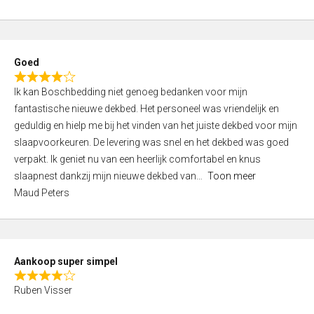
a
5
t
e
d
Goed
4
R
,
Ik kan Boschbedding niet genoeg bedanken voor mijn
a
0
fantastische nieuwe dekbed. Het personeel was vriendelijk en
t
o
geduldig en hielp me bij het vinden van het juiste dekbed voor mijn
e
u
slaapvoorkeuren. De levering was snel en het dekbed was goed
d
t
verpakt. Ik geniet nu van een heerlijk comfortabel en knus
4
o
slaapnest dankzij mijn nieuwe dekbed van
Toon meer
,
f
Maud Peters
0
5
o
u
t
Aankoop super simpel
o
R
f
Ruben Visser
a
5