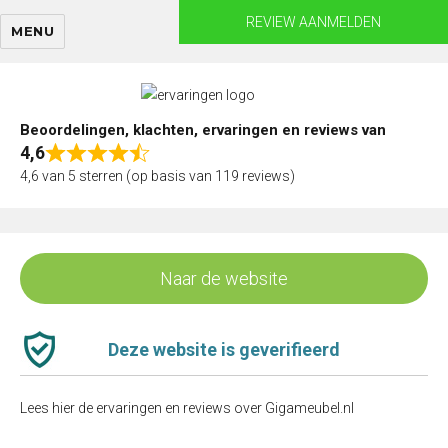
Skip
REVIEW AANMELDEN
MENU
to
content
Beoordelingen, klachten, ervaringen en reviews van
4,6
Rated
4,6 van 5 sterren (op basis van 119 reviews)
4,6
out
of
5
Naar de website
Deze website is geverifieerd
Lees hier de ervaringen en reviews over Gigameubel.nl