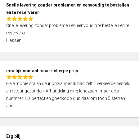
u
Snelle levering zonder problemen en eenvoudig te bestellen
t
en te reserveren
o
R
f
Snelle levering zonder problemen en eenvoudig te bestellen en te
a
5
reserveren
t
Hassen
e
d
5
,
moelijk contact maar scherpe prijs
0
R
o
Hele mooie stalen deur ontvangen ik had zelf 1 verkeerde besteld
a
u
en retour gezonden .Afhandeling ging langzaam maar deur
t
t
nummer 1 is perfect en goedkoop dus daarom toch 5 sterren
e
o
Jan
d
f
5
5
,
0
Erg blij