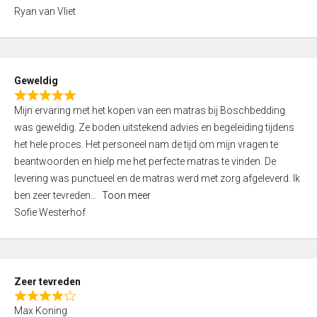
,
Ryan van Vliet
0
o
u
t
Geweldig
o
R
f
Mijn ervaring met het kopen van een matras bij Boschbedding
a
5
was geweldig. Ze boden uitstekend advies en begeleiding tijdens
t
het hele proces. Het personeel nam de tijd om mijn vragen te
e
beantwoorden en hielp me het perfecte matras te vinden. De
d
levering was punctueel en de matras werd met zorg afgeleverd. Ik
5
ben zeer tevreden
Toon meer
,
Sofie Westerhof
0
o
u
t
Zeer tevreden
o
R
f
Max Koning