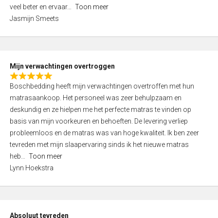
5
o
veel beter en ervaar
Toon meer
,
f
Jasmijn Smeets
0
5
o
u
t
Mijn verwachtingen overtroggen
o
R
f
Boschbedding heeft mijn verwachtingen overtroffen met hun
a
5
matrasaankoop. Het personeel was zeer behulpzaam en
t
deskundig en ze hielpen me het perfecte matras te vinden op
e
basis van mijn voorkeuren en behoeften. De levering verliep
d
probleemloos en de matras was van hoge kwaliteit. Ik ben zeer
5
tevreden met mijn slaapervaring sinds ik het nieuwe matras
,
heb
Toon meer
0
Lynn Hoekstra
o
u
t
o
Absoluut tevreden