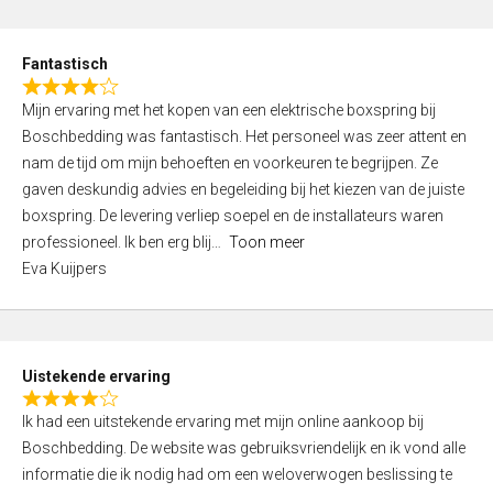
e
d
Fantastisch
5
R
,
Mijn ervaring met het kopen van een elektrische boxspring bij
a
0
Boschbedding was fantastisch. Het personeel was zeer attent en
t
o
nam de tijd om mijn behoeften en voorkeuren te begrijpen. Ze
e
u
gaven deskundig advies en begeleiding bij het kiezen van de juiste
d
t
boxspring. De levering verliep soepel en de installateurs waren
4
o
professioneel. Ik ben erg blij
Toon meer
,
f
Eva Kuijpers
0
5
o
u
t
Uistekende ervaring
o
R
f
Ik had een uitstekende ervaring met mijn online aankoop bij
a
5
Boschbedding. De website was gebruiksvriendelijk en ik vond alle
t
informatie die ik nodig had om een weloverwogen beslissing te
e