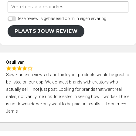
Deze review is gebaseerd op mijn eigen ervaring.
PLAATS JOUW REVIEW
Osullivan
R
Saw klanten-reviews.nl and think your products would be great to
a
be listed on our app. We connect brands with creators who
t
actually sell – not just post. Looking for brands that want real
e
sales, not vanity metrics. Interested in seeing how it works? There
d
is no downside we only want to be paid on results
Toon meer
4
Jamie
,
0
o