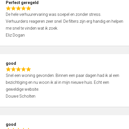
Perfect geregeld
o
R
u
De hele verhuurervaring was soepel en zonder stress.
a
t
Verhuurders reageren zeer snel. De filters zijn erg handig en helpen
t
o
me snel te vinden wat ik zoek.
e
f
Eliz Dogan
d
5
5
,
0
good
o
R
u
Snel een woning gevonden. Binnen een paar dagen had ik al een
a
t
bezichtiging en nu woon ik al in mijn nieuwe huis. Echt een
t
o
geweldige website.
e
f
Douwe Scholten
d
5
5
,
0
good
o