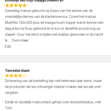
Eindelijk van mijn slaapprobleem af!
R
Geweldig matras gekocht op basis van het advies van de
a
vriendelijke dames van de klantenservice. Zowel het matras
t
Multiflex 160×200 plus de traagschuim topper waren binnen een
e
dag al bij mij thuis geleverd en ik kon er dezelfde avond nog op
d
slapen. Voor het eerst in tijden niet wakker geworden in de nacht.
5
Ik
Toon meer
,
Eda
0
o
u
t
Tevreden klant
o
R
f
De levering van de bestelling liep niet helemaal naar wens, maar
a
5
de producten die we ontvangen hebben maken dat we dat snel
t
vergeten.
e
d
Eerlijk en duidelijk mailcontact gehad over de bestelstatus, met
4
Tim!