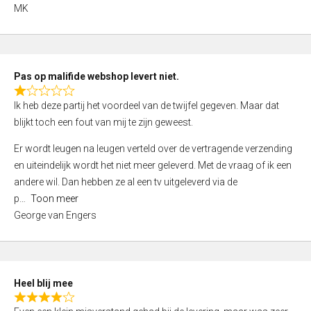
,
MK
0
o
u
t
Pas op malifide webshop levert niet.
o
R
Ik heb deze partij het voordeel van de twijfel gegeven. Maar dat
f
a
blijkt toch een fout van mij te zijn geweest.
5
t
e
Er wordt leugen na leugen verteld over de vertragende verzending
d
en uiteindelijk wordt het niet meer geleverd. Met de vraag of ik een
1
andere wil. Dan hebben ze al een tv uitgeleverd via de
,
p
Toon meer
0
George van Engers
o
u
t
o
Heel blij mee
f
R