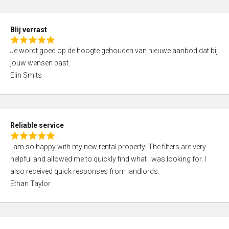
o
d
f
5
5
Blij verrast
,
R
0
Je wordt goed op de hoogte gehouden van nieuwe aanbod dat bij
a
o
jouw wensen past.
t
u
Elin Smits
e
t
d
o
5
f
,
5
Reliable service
0
R
o
I am so happy with my new rental property! The filters are very
a
u
helpful and allowed me to quickly find what I was looking for. I
t
t
also received quick responses from landlords.
e
o
Ethan Taylor
d
f
5
5
,
0