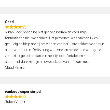
a
5
t
e
d
Goed
4
R
,
Ik kan Boschbedding niet genoeg bedanken voor mijn
a
0
fantastische nieuwe dekbed. Het personeel was vriendelijk en
t
o
geduldig en hielp me bij het vinden van het juiste dekbed voor mijn
e
u
slaapvoorkeuren. De levering was snel en het dekbed was goed
d
t
verpakt. Ik geniet nu van een heerlijk comfortabel en knus
4
o
slaapnest dankzij mijn nieuwe dekbed van
Toon meer
,
f
Maud Peters
0
5
o
u
t
Aankoop super simpel
o
R
f
Ruben Visser
a
5