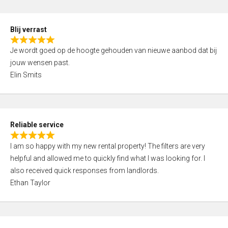
o
d
f
5
5
Blij verrast
,
R
0
Je wordt goed op de hoogte gehouden van nieuwe aanbod dat bij
a
o
jouw wensen past.
t
u
Elin Smits
e
t
d
o
5
f
,
5
Reliable service
0
R
o
I am so happy with my new rental property! The filters are very
a
u
helpful and allowed me to quickly find what I was looking for. I
t
t
also received quick responses from landlords.
e
o
Ethan Taylor
d
f
5
5
,
0