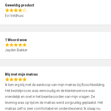
t
Geweldig product
o
R
f
Evi Veldhuis
a
5
t
e
d
1 Woord wow
4
R
,
Jayden Bakker
a
0
t
o
e
u
d
t
Blij met mijn matras
5
o
R
,
f
Ik ben erg blij met de aankoop van mijn matras bij Boschbedding.
a
0
5
Het bestelproces was eenvoudig en de klantenservice was
t
o
vriendelijk en snel in het beantwoorden van mijn vragen. De
e
u
levering was op tijd en de matras werd zorgvuldig geplaatst. Het
d
t
matras zelf is zeer comfortabel en ondersteunend. Ik slaap nu