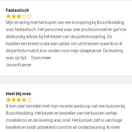
u
d
t
Fantastisch
4
o
R
,
f
Mijn ervaring met het kopen van een boxspring bij Boschbedding
a
0
5
was fantastisch. Het personeel was zeer professioneel en gaf me
t
o
deskundig advies bij het kiezen van de juiste boxspring. Ze
e
u
hadden een breed scala aan opties om uit te kiezen waardoor ik
d
t
de perfecte match kon vinden voor mijn slaapkamer. De levering
3
o
was op tijd
Toon meer
,
f
Jesse Kramer
0
5
o
u
t
Heel blij mee
o
R
f
Ik ben zeer tevreden met mijn recente aankoop van een kussen bij
a
5
Boschbedding. Het kiezen en bestellen van het kussen verliep
t
moeiteloos en de levering was snel. Het kussen zelf is van hoge
e
kwaliteit en biedt uitstekend comfort en ondersteuning. Ik merk
d