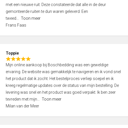
,
met een nieuwe ruit. Deze constateerde dat alle in de deur
0
gemonteerde ruiten te dun waren geleverd. Een
o
tweed
Toon meer
u
Frans Faas
t
o
f
5
Toppie
R
Mijn online aankoop bij Boschbedding was een geweldige
a
ervaring. De website was gemakkelijk te navigeren en ik vond snel
t
het product dat ik zocht. Het bestelproces verliep soepel en ik
e
kreeg regelmatige updates over de status van mijn bestelling. De
d
levering was snel en het product was goed verpakt. Ik ben zeer
5
tevreden met mijn
Toon meer
,
Milan van der Meer
0
o
u