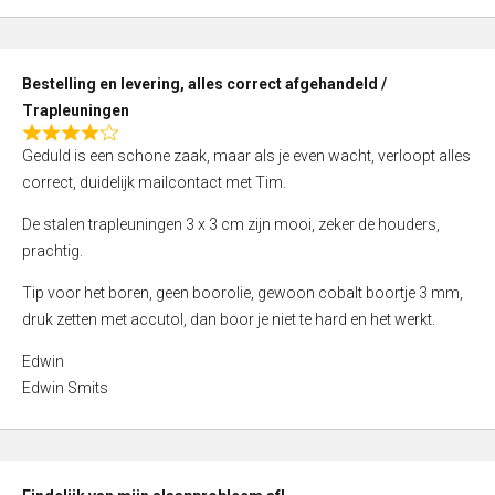
,
0
o
Bestelling en levering, alles correct afgehandeld /
u
Trapleuningen
t
R
o
Geduld is een schone zaak, maar als je even wacht, verloopt alles
a
f
correct, duidelijk mailcontact met Tim.
t
5
e
De stalen trapleuningen 3 x 3 cm zijn mooi, zeker de houders,
d
prachtig.
4
Tip voor het boren, geen boorolie, gewoon cobalt boortje 3 mm,
,
druk zetten met accutol, dan boor je niet te hard en het werkt.
0
o
Edwin
u
Edwin Smits
t
o
f
5