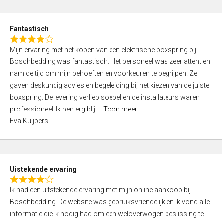
e
d
Fantastisch
5
R
,
Mijn ervaring met het kopen van een elektrische boxspring bij
a
0
Boschbedding was fantastisch. Het personeel was zeer attent en
t
o
nam de tijd om mijn behoeften en voorkeuren te begrijpen. Ze
e
u
gaven deskundig advies en begeleiding bij het kiezen van de juiste
d
t
boxspring. De levering verliep soepel en de installateurs waren
4
o
professioneel. Ik ben erg blij
Toon meer
,
f
Eva Kuijpers
0
5
o
u
t
Uistekende ervaring
o
R
f
Ik had een uitstekende ervaring met mijn online aankoop bij
a
5
Boschbedding. De website was gebruiksvriendelijk en ik vond alle
t
informatie die ik nodig had om een weloverwogen beslissing te
e