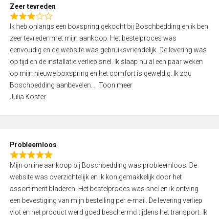
t
Zeer tevreden
o
R
f
Ik heb onlangs een boxspring gekocht bij Boschbedding en ik ben
a
5
zeer tevreden met mijn aankoop. Het bestelproces was
t
eenvoudig en de website was gebruiksvriendelijk. De levering was
e
op tijd en de installatie verliep snel. Ik slaap nu al een paar weken
d
op mijn nieuwe boxspring en het comfort is geweldig. Ik zou
3
Boschbedding aanbevelen
Toon meer
,
Julia Koster
0
o
u
t
Probleemloos
o
R
f
Mijn online aankoop bij Boschbedding was probleemloos. De
a
5
website was overzichtelijk en ik kon gemakkelijk door het
t
assortiment bladeren. Het bestelproces was snel en ik ontving
e
een bevestiging van mijn bestelling per e-mail. De levering verliep
d
vlot en het product werd goed beschermd tijdens het transport. Ik
5