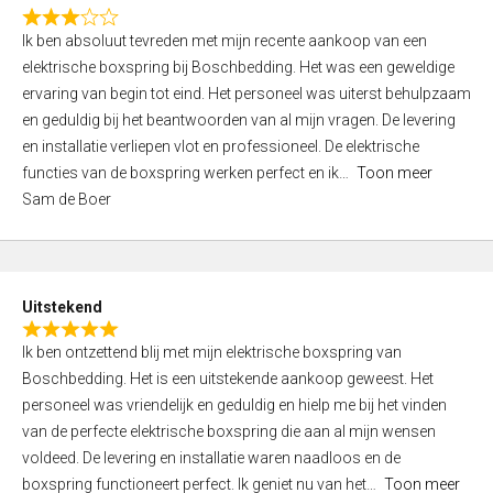
f
R
5
Ik ben absoluut tevreden met mijn recente aankoop van een
a
elektrische boxspring bij Boschbedding. Het was een geweldige
t
ervaring van begin tot eind. Het personeel was uiterst behulpzaam
e
en geduldig bij het beantwoorden van al mijn vragen. De levering
d
en installatie verliepen vlot en professioneel. De elektrische
3
functies van de boxspring werken perfect en ik
Toon meer
,
Sam de Boer
0
o
u
t
Uitstekend
o
R
f
Ik ben ontzettend blij met mijn elektrische boxspring van
a
5
Boschbedding. Het is een uitstekende aankoop geweest. Het
t
personeel was vriendelijk en geduldig en hielp me bij het vinden
e
van de perfecte elektrische boxspring die aan al mijn wensen
d
voldeed. De levering en installatie waren naadloos en de
5
boxspring functioneert perfect. Ik geniet nu van het
Toon meer