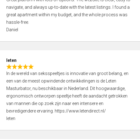
a
o
navigate, and always up-to-date with the latest listings. I found a
t
f
great apartment within my budget, and the whole process was
e
5
hassle-free.
d
Daniel
5
,
0
o
leten
u
R
t
In de wereld van seksspeeltjes is innovatie van groot belang, en
a
o
een van de meest opwindende ontwikkelingen is de Leten
t
f
Masturbator, nu beschikbaar in Nederland. Dit hoogwaardige,
e
5
ergonomisch ontworpen speeltje heeft de aandacht getrokken
d
van mannen die op zoek zijn naar een intensere en
5
bevredigendere ervaring. https://www.letendirect.nl/
,
leten
0
o
u