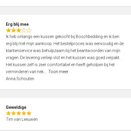
o
u
t
Erg blij mee
o
R
f
Ik heb onlangs een kussen gekocht bij Boschbedding en ik ben
a
5
erg blij met mijn aankoop. Het bestelproces was eenvoudig en de
t
klantenservice was behulpzaam bij het beantwoorden van mijn
e
vragen. De levering verliep vlot en het kussen was goed verpakt.
d
Het kussen zelf is zeer comfortabel en heeft geholpen bij het
3
verminderen van nek
Toon meer
,
Anna Schouten
0
o
u
t
Geweldige
o
R
f
Tim van Leeuwen
a
5
t