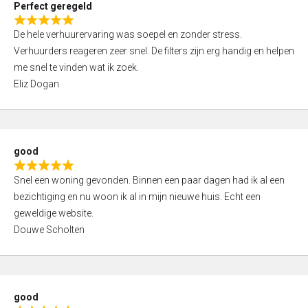
Perfect geregeld
o
R
u
De hele verhuurervaring was soepel en zonder stress.
a
t
Verhuurders reageren zeer snel. De filters zijn erg handig en helpen
t
o
me snel te vinden wat ik zoek.
e
f
Eliz Dogan
d
5
5
,
0
good
o
R
u
Snel een woning gevonden. Binnen een paar dagen had ik al een
a
t
bezichtiging en nu woon ik al in mijn nieuwe huis. Echt een
t
o
geweldige website.
e
f
Douwe Scholten
d
5
5
,
0
good
o