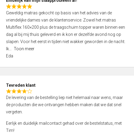
Eindelijk van mijn slaapprobleem af!
R
Geweldig matras gekocht op basis van het advies van de
a
vriendelijke dames van de klantenservice. Zowel het matras
t
Multiflex 160×200 plus de traagschuim topper waren binnen een
e
dag al bij mij thuis geleverd en ik kon er dezelfde avond nog op
d
slapen. Voor het eerst in tijden niet wakker geworden in de nacht.
5
Ik
Toon meer
,
Eda
0
o
u
t
Tevreden klant
o
R
f
De levering van de bestelling liep niet helemaal naar wens, maar
a
5
de producten die we ontvangen hebben maken dat we dat snel
t
vergeten.
e
d
Eerlijk en duidelijk mailcontact gehad over de bestelstatus, met
4
Tim!