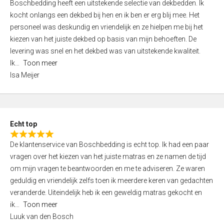
Boschbedding heeft een uitstekende selectie van dekbedden. Ik
a
5
kocht onlangs een dekbed bij hen en ik ben er erg blij mee. Het
t
personeel was deskundig en vriendelijk en ze hielpen me bij het
e
kiezen van het juiste dekbed op basis van mijn behoeften. De
d
levering was snel en het dekbed was van uitstekende kwaliteit.
5
Ik
Toon meer
,
Isa Meijer
0
o
u
t
Echt top
o
R
f
De klantenservice van Boschbedding is echt top. Ik had een paar
a
5
vragen over het kiezen van het juiste matras en ze namen de tijd
t
om mijn vragen te beantwoorden en me te adviseren. Ze waren
e
geduldig en vriendelijk zelfs toen ik meerdere keren van gedachten
d
veranderde. Uiteindelijk heb ik een geweldig matras gekocht en
5
ik
Toon meer
,
Luuk van den Bosch
0