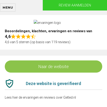
Skip
REVIEW AANMELDEN
MENU
to
content
Beoordelingen, klachten, ervaringen en reviews van
4,6
Rated
4,6 van 5 sterren (op basis van 119 reviews)
4,6
out
of
5
Naar de website
Deze website is geverifieerd
Lees hier de ervaringen en reviews over Getled.nl