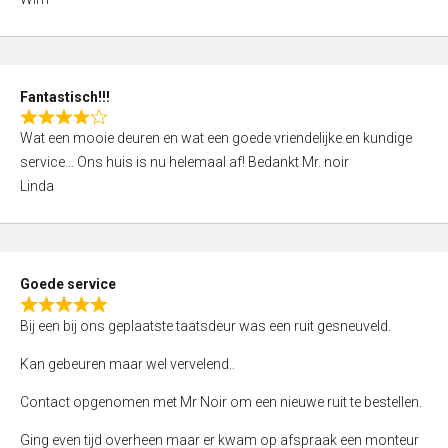
4
,
0
o
Fantastisch!!!
u
R
t
Wat een mooie deuren en wat een goede vriendelijke en kundige
a
o
service… Ons huis is nu helemaal af! Bedankt Mr. noir
t
f
Linda
e
5
d
4
,
Goede service
0
R
o
Bij een bij ons geplaatste taatsdeur was een ruit gesneuveld.
a
u
t
Kan gebeuren maar wel vervelend..
t
e
o
Contact opgenomen met Mr Noir om een nieuwe ruit te bestellen.
d
f
5
Ging even tijd overheen maar er kwam op afspraak een monteur
5