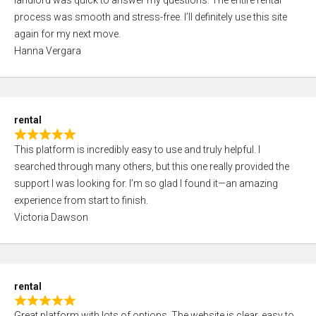
landlord was quick to answer my questions. The entire rental
e
o
process was smooth and stress-free. I’ll definitely use this site
d
f
again for my next move.
5
5
Hanna Vergara
,
0
o
u
rental
t
R
o
This platform is incredibly easy to use and truly helpful. I
a
f
searched through many others, but this one really provided the
t
5
support I was looking for. I’m so glad I found it—an amazing
e
experience from start to finish.
d
Victoria Dawson
5
,
0
o
rental
u
R
t
Great platform with lots of options. The website is clear, easy to