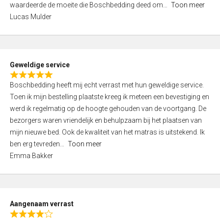
waardeerde de moeite die Boschbedding deed om
Toon meer
,
Lucas Mulder
0
o
u
t
Geweldige service
o
R
f
Boschbedding heeft mij echt verrast met hun geweldige service.
a
5
Toen ik mijn bestelling plaatste kreeg ik meteen een bevestiging en
t
werd ik regelmatig op de hoogte gehouden van de voortgang. De
e
bezorgers waren vriendelijk en behulpzaam bij het plaatsen van
d
mijn nieuwe bed. Ook de kwaliteit van het matras is uitstekend. Ik
5
ben erg tevreden
Toon meer
,
Emma Bakker
0
o
u
t
Aangenaam verrast
o
R