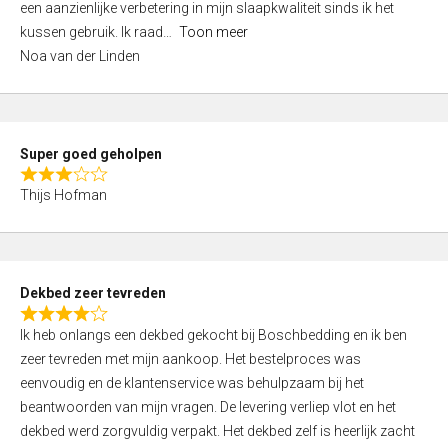
een aanzienlijke verbetering in mijn slaapkwaliteit sinds ik het
4
kussen gebruik. Ik raad
Toon meer
,
Noa van der Linden
0
o
u
t
Super goed geholpen
o
R
f
Thijs Hofman
a
5
t
e
d
Dekbed zeer tevreden
3
R
,
Ik heb onlangs een dekbed gekocht bij Boschbedding en ik ben
a
0
zeer tevreden met mijn aankoop. Het bestelproces was
t
o
eenvoudig en de klantenservice was behulpzaam bij het
e
u
beantwoorden van mijn vragen. De levering verliep vlot en het
d
t
dekbed werd zorgvuldig verpakt. Het dekbed zelf is heerlijk zacht
4