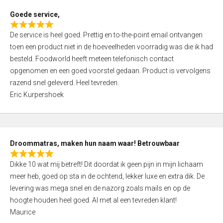
t
Goede service,
o
R
f
De service is heel goed. Prettig en to-the-point email ontvangen
a
5
toen een product niet in de hoeveelheden voorradig was die ik had
t
besteld. Foodworld heeft meteen telefonisch contact
e
opgenomen en een goed voorstel gedaan. Product is vervolgens
d
razend snel geleverd. Heel tevreden.
5
Eric Kurpershoek
,
0
o
u
Droommatras, maken hun naam waar! Betrouwbaar
t
R
o
Dikke 10 wat mij betreft! Dit doordat ik geen pijn in mijn lichaam
a
f
meer heb, goed op sta in de ochtend, lekker luxe en extra dik. De
t
5
levering was mega snel en de nazorg zoals mails en op de
e
hoogte houden heel goed. Al met al een tevreden klant!
d
Maurice
5