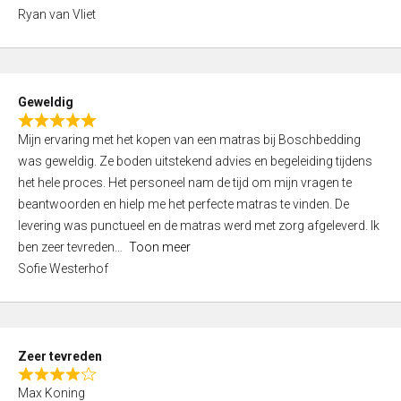
,
Ryan van Vliet
0
o
u
t
Geweldig
o
R
f
Mijn ervaring met het kopen van een matras bij Boschbedding
a
5
was geweldig. Ze boden uitstekend advies en begeleiding tijdens
t
het hele proces. Het personeel nam de tijd om mijn vragen te
e
beantwoorden en hielp me het perfecte matras te vinden. De
d
levering was punctueel en de matras werd met zorg afgeleverd. Ik
5
ben zeer tevreden
Toon meer
,
Sofie Westerhof
0
o
u
t
Zeer tevreden
o
R
f
Max Koning