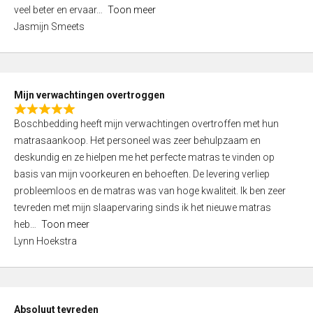
5
o
veel beter en ervaar
Toon meer
,
f
Jasmijn Smeets
0
5
o
u
t
Mijn verwachtingen overtroggen
o
R
f
Boschbedding heeft mijn verwachtingen overtroffen met hun
a
5
matrasaankoop. Het personeel was zeer behulpzaam en
t
deskundig en ze hielpen me het perfecte matras te vinden op
e
basis van mijn voorkeuren en behoeften. De levering verliep
d
probleemloos en de matras was van hoge kwaliteit. Ik ben zeer
5
tevreden met mijn slaapervaring sinds ik het nieuwe matras
,
heb
Toon meer
0
Lynn Hoekstra
o
u
t
o
Absoluut tevreden