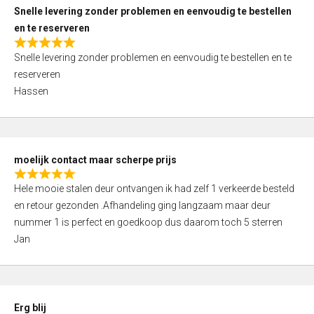
u
Snelle levering zonder problemen en eenvoudig te bestellen
t
en te reserveren
o
R
f
Snelle levering zonder problemen en eenvoudig te bestellen en te
a
5
reserveren
t
Hassen
e
d
5
,
moelijk contact maar scherpe prijs
0
R
o
Hele mooie stalen deur ontvangen ik had zelf 1 verkeerde besteld
a
u
en retour gezonden .Afhandeling ging langzaam maar deur
t
t
nummer 1 is perfect en goedkoop dus daarom toch 5 sterren
e
o
Jan
d
f
5
5
,
0
Erg blij