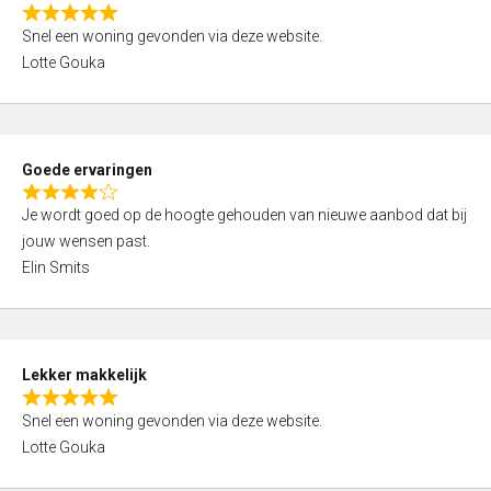
o
R
u
Snel een woning gevonden via deze website.
a
t
Lotte Gouka
t
o
e
f
d
5
5
Goede ervaringen
,
R
0
Je wordt goed op de hoogte gehouden van nieuwe aanbod dat bij
a
o
jouw wensen past.
t
u
Elin Smits
e
t
d
o
4
f
,
5
Lekker makkelijk
0
R
o
Snel een woning gevonden via deze website.
a
u
Lotte Gouka
t
t
e