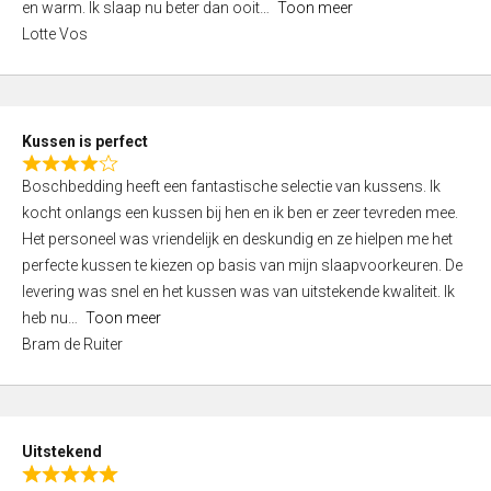
o
en warm. Ik slaap nu beter dan ooit
Toon meer
,
f
Lotte Vos
0
5
o
u
t
Kussen is perfect
o
R
f
Boschbedding heeft een fantastische selectie van kussens. Ik
a
5
kocht onlangs een kussen bij hen en ik ben er zeer tevreden mee.
t
Het personeel was vriendelijk en deskundig en ze hielpen me het
e
perfecte kussen te kiezen op basis van mijn slaapvoorkeuren. De
d
levering was snel en het kussen was van uitstekende kwaliteit. Ik
4
heb nu
Toon meer
,
Bram de Ruiter
0
o
u
t
Uitstekend
o
R
f