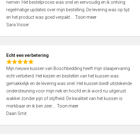
nemen. Het bestelproces was snel en eenvoudig en ik ontving
d
regelmatige updates over mijn bestelling. De levering was op tijd
4
en het product was goed verpakt
Toon meer
,
Sara Visser
0
o
u
t
Echt een verbetering
o
R
f
Mijn nieuwe kussen van Boschbedding heeft mijn slaapervaring
a
5
echt verbeterd. Het kiezen en bestellen van het kussen was
t
gemakkelijk en de levering was snel. Het kussen biedt uitstekende
e
ondersteuning voor mijn nek en hoofd en ik word nu uitgerust
d
wakker zonder pijn of stijfheid. De kwaliteit van het kussen is
5
merkbaar en ik ben zeer
Toon meer
,
Daan Smit
0
o
u