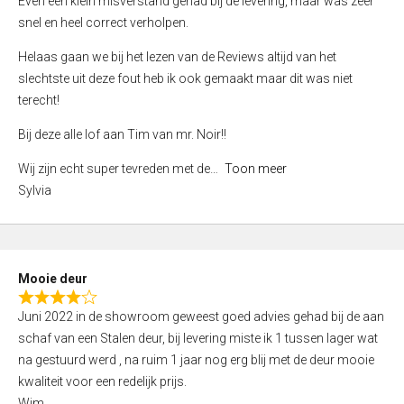
Even een klein misverstand gehad bij de levering, maar was zeer
5
a
snel en heel correct verholpen.
t
e
Helaas gaan we bij het lezen van de Reviews altijd van het
d
slechtste uit deze fout heb ik ook gemaakt maar dit was niet
4
terecht!
,
Bij deze alle lof aan Tim van mr. Noir!!
0
o
Wij zijn echt super tevreden met de
Toon meer
u
Sylvia
t
o
f
5
Mooie deur
R
Juni 2022 in de showroom geweest goed advies gehad bij de aan
a
schaf van een Stalen deur, bij levering miste ik 1 tussen lager wat
t
na gestuurd werd , na ruim 1 jaar nog erg blij met de deur mooie
e
kwaliteit voor een redelijk prijs.
d
Wim