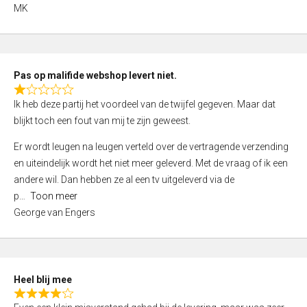
,
MK
0
o
u
t
Pas op malifide webshop levert niet.
o
R
Ik heb deze partij het voordeel van de twijfel gegeven. Maar dat
f
a
blijkt toch een fout van mij te zijn geweest.
5
t
e
Er wordt leugen na leugen verteld over de vertragende verzending
d
en uiteindelijk wordt het niet meer geleverd. Met de vraag of ik een
1
andere wil. Dan hebben ze al een tv uitgeleverd via de
,
p
Toon meer
0
George van Engers
o
u
t
o
Heel blij mee
f
R