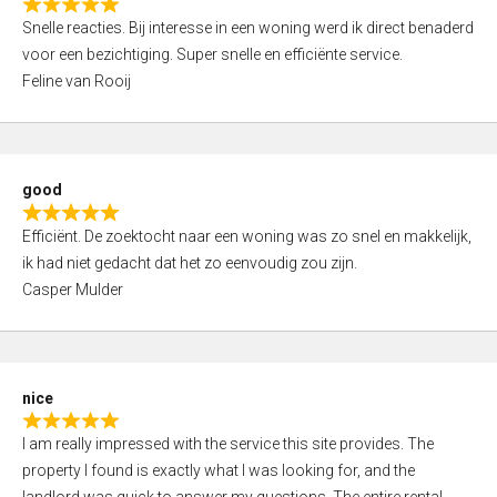
R
u
Snelle reacties. Bij interesse in een woning werd ik direct benaderd
a
t
voor een bezichtiging. Super snelle en efficiënte service.
t
o
Feline van Rooij
e
f
d
5
5
,
good
0
R
o
Efficiënt. De zoektocht naar een woning was zo snel en makkelijk,
a
u
ik had niet gedacht dat het zo eenvoudig zou zijn.
t
t
Casper Mulder
e
o
d
f
5
5
,
nice
0
R
o
I am really impressed with the service this site provides. The
a
u
property I found is exactly what I was looking for, and the
t
t