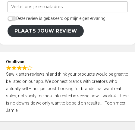
Deze review is gebaseerd op mijn eigen ervaring.
PLAATS JOUW REVIEW
Osullivan
R
Saw klanten-reviews.nl and think your products would be great to
a
be listed on our app. We connect brands with creators who
t
actually sell – not just post. Looking for brands that want real
e
sales, not vanity metrics. Interested in seeing how it works? There
d
is no downside we only want to be paid on results
Toon meer
4
Jamie
,
0
o