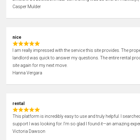
a
o
Casper Mulder
t
u
e
t
d
o
5
f
nice
,
5
R
0
I am really impressed with the service this site provides. The prope
a
o
landlord was quick to answer my questions. The entire rental proce
t
u
site again for my next move.
e
t
Hanna Vergara
d
o
5
f
,
5
0
rental
o
R
u
This platform is incredibly easy to use and truly helpful. I search
a
t
support I was looking for. I’m so glad I found it—an amazing exper
t
o
Victoria Dawson
e
f