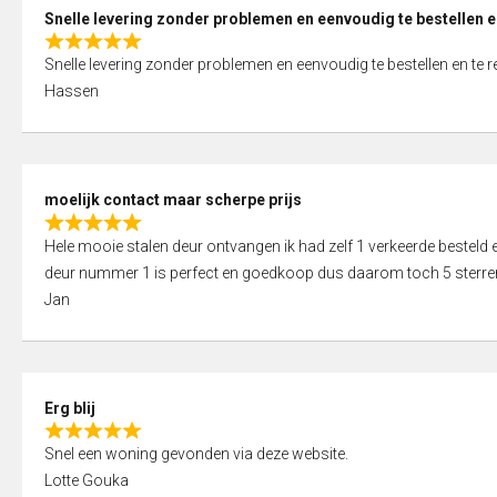
0
Snelle levering zonder problemen en eenvoudig te bestellen e
o
R
u
Snelle levering zonder problemen en eenvoudig te bestellen en te 
a
t
Hassen
t
o
e
f
d
5
5
moelijk contact maar scherpe prijs
,
R
0
Hele mooie stalen deur ontvangen ik had zelf 1 verkeerde bestel
a
o
deur nummer 1 is perfect en goedkoop dus daarom toch 5 sterre
t
u
Jan
e
t
d
o
5
f
,
5
Erg blij
0
R
o
Snel een woning gevonden via deze website.
a
u
Lotte Gouka
t