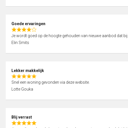
t
e
o
d
f
5
5
Goede ervaringen
,
R
0
Je wordt goed op de hoogte gehouden van nieuwe aanbod dat bij
a
o
Elin Smits
t
u
e
t
d
o
4
f
Lekker makkelijk
,
5
R
0
Snel een woning gevonden via deze website.
a
o
Lotte Gouka
t
u
e
t
d
o
5
f
Blij verrast
,
5
R
0