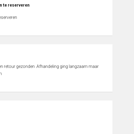
n te reserveren
reserveren
d en retour gezonden .Afhandeling ging langzaam maar
n