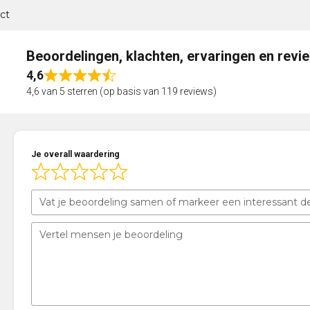
ct
Beoordelingen, klachten, ervaringen en revi
4,6
Rated
4,6 van 5 sterren (op basis van 119 reviews)
4,6
out
of
5
Je overall waardering