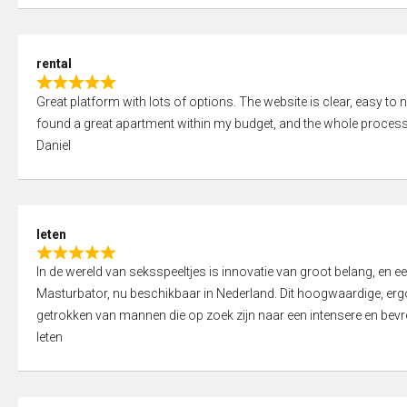
d
5
5
,
rental
0
R
o
Great platform with lots of options. The website is clear, easy to na
a
u
found a great apartment within my budget, and the whole process
t
t
Daniel
e
o
d
f
5
5
,
leten
0
R
o
In de wereld van seksspeeltjes is innovatie van groot belang, en 
a
u
Masturbator, nu beschikbaar in Nederland. Dit hoogwaardige, er
t
t
getrokken van mannen die op zoek zijn naar een intensere en bevre
e
o
leten
d
f
5
5
,