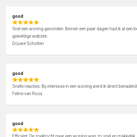
5
5
,
good
0
R
o
Snel een woning gevonden. Binnen een paar dagen had ik al een bez
a
u
geweldige website.
t
t
Douwe Scholten
e
o
d
f
5
5
,
good
0
R
o
Snelle reacties. Bij interesse in een woning werd ik direct benaderd
a
u
Feline van Rooij
t
t
e
o
d
f
5
5
good
,
R
0
Efficiënt. De zoektocht naar een woning was zo snel en makkelijk, 