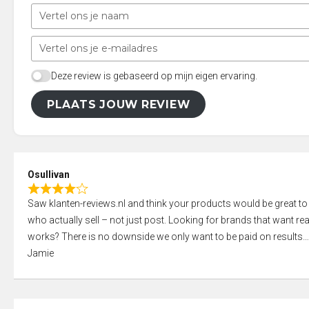
Deze review is gebaseerd op mijn eigen ervaring.
PLAATS JOUW REVIEW
Osullivan
R
Saw klanten-reviews.nl and think your products would be great to
a
who actually sell – not just post. Looking for brands that want real
t
works? There is no downside we only want to be paid on results
e
Jamie
d
4
,