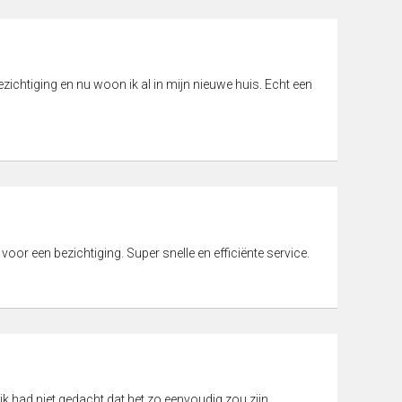
ichtiging en nu woon ik al in mijn nieuwe huis. Echt een
 voor een bezichtiging. Super snelle en efficiënte service.
ik had niet gedacht dat het zo eenvoudig zou zijn.