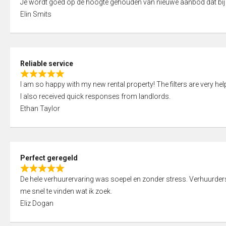
Je wordt goed op de hoogte gehouden van nieuwe aanbod dat bij
a
o
Elin Smits
t
u
e
t
d
o
5
f
Reliable service
,
5
R
0
I am so happy with my new rental property! The filters are very hel
a
o
I also received quick responses from landlords.
t
u
Ethan Taylor
e
t
d
o
5
f
,
5
Perfect geregeld
0
R
o
De hele verhuurervaring was soepel en zonder stress. Verhuurders r
a
u
me snel te vinden wat ik zoek.
t
t
Eliz Dogan
e
o
d
f