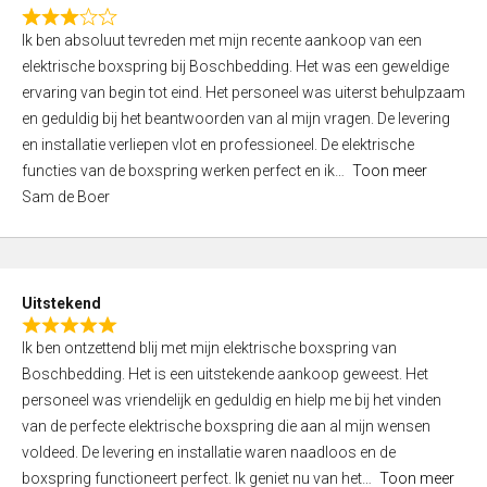
f
R
5
Ik ben absoluut tevreden met mijn recente aankoop van een
a
elektrische boxspring bij Boschbedding. Het was een geweldige
t
ervaring van begin tot eind. Het personeel was uiterst behulpzaam
e
en geduldig bij het beantwoorden van al mijn vragen. De levering
d
en installatie verliepen vlot en professioneel. De elektrische
3
functies van de boxspring werken perfect en ik
Toon meer
,
Sam de Boer
0
o
u
t
Uitstekend
o
R
f
Ik ben ontzettend blij met mijn elektrische boxspring van
a
5
Boschbedding. Het is een uitstekende aankoop geweest. Het
t
personeel was vriendelijk en geduldig en hielp me bij het vinden
e
van de perfecte elektrische boxspring die aan al mijn wensen
d
voldeed. De levering en installatie waren naadloos en de
5
boxspring functioneert perfect. Ik geniet nu van het
Toon meer