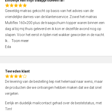
Eindelijk van mijn slaapprobleem af!
R
Geweldig matras gekocht op basis van het advies van de
a
vriendelijke dames van de klantenservice. Zowel het matras
t
Multiflex 160×200 plus de traagschuim topper waren binnen een
e
dag al bij mij thuis geleverd en ik kon er dezelfde avond nog op
d
slapen. Voor het eerst in tijden niet wakker geworden in de nacht.
5
Ik
Toon meer
,
Eda
0
o
u
t
Tevreden klant
o
R
f
De levering van de bestelling liep niet helemaal naar wens, maar
a
5
de producten die we ontvangen hebben maken dat we dat snel
t
vergeten.
e
d
Eerlijk en duidelijk mailcontact gehad over de bestelstatus, met
4
Tim!