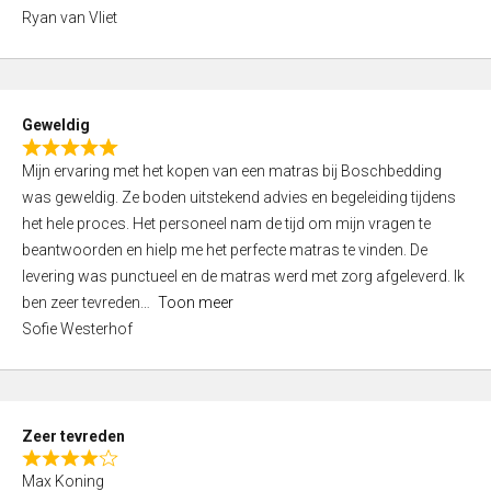
,
Ryan van Vliet
0
o
u
t
Geweldig
o
R
f
Mijn ervaring met het kopen van een matras bij Boschbedding
a
5
was geweldig. Ze boden uitstekend advies en begeleiding tijdens
t
het hele proces. Het personeel nam de tijd om mijn vragen te
e
beantwoorden en hielp me het perfecte matras te vinden. De
d
levering was punctueel en de matras werd met zorg afgeleverd. Ik
5
ben zeer tevreden
Toon meer
,
Sofie Westerhof
0
o
u
t
Zeer tevreden
o
R
f
Max Koning