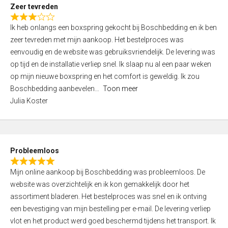
t
Zeer tevreden
o
R
f
Ik heb onlangs een boxspring gekocht bij Boschbedding en ik ben
a
5
zeer tevreden met mijn aankoop. Het bestelproces was
t
eenvoudig en de website was gebruiksvriendelijk. De levering was
e
op tijd en de installatie verliep snel. Ik slaap nu al een paar weken
d
op mijn nieuwe boxspring en het comfort is geweldig. Ik zou
3
Boschbedding aanbevelen
Toon meer
,
Julia Koster
0
o
u
t
Probleemloos
o
R
f
Mijn online aankoop bij Boschbedding was probleemloos. De
a
5
website was overzichtelijk en ik kon gemakkelijk door het
t
assortiment bladeren. Het bestelproces was snel en ik ontving
e
een bevestiging van mijn bestelling per e-mail. De levering verliep
d
vlot en het product werd goed beschermd tijdens het transport. Ik
5