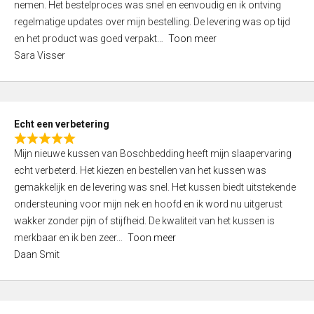
nemen. Het bestelproces was snel en eenvoudig en ik ontving
d
regelmatige updates over mijn bestelling. De levering was op tijd
4
en het product was goed verpakt
Toon meer
,
Sara Visser
0
o
u
t
Echt een verbetering
o
R
f
Mijn nieuwe kussen van Boschbedding heeft mijn slaapervaring
a
5
echt verbeterd. Het kiezen en bestellen van het kussen was
t
gemakkelijk en de levering was snel. Het kussen biedt uitstekende
e
ondersteuning voor mijn nek en hoofd en ik word nu uitgerust
d
wakker zonder pijn of stijfheid. De kwaliteit van het kussen is
5
merkbaar en ik ben zeer
Toon meer
,
Daan Smit
0
o
u