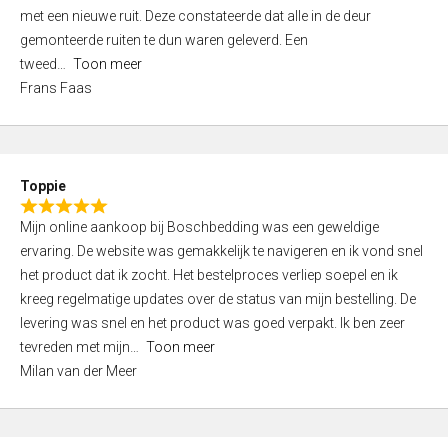
,
met een nieuwe ruit. Deze constateerde dat alle in de deur
0
gemonteerde ruiten te dun waren geleverd. Een
o
tweed
Toon meer
u
Frans Faas
t
o
f
5
Toppie
R
Mijn online aankoop bij Boschbedding was een geweldige
a
ervaring. De website was gemakkelijk te navigeren en ik vond snel
t
het product dat ik zocht. Het bestelproces verliep soepel en ik
e
kreeg regelmatige updates over de status van mijn bestelling. De
d
levering was snel en het product was goed verpakt. Ik ben zeer
5
tevreden met mijn
Toon meer
,
Milan van der Meer
0
o
u