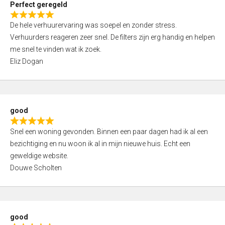
Perfect geregeld
o
R
u
De hele verhuurervaring was soepel en zonder stress.
a
t
Verhuurders reageren zeer snel. De filters zijn erg handig en helpen
t
o
me snel te vinden wat ik zoek.
e
f
Eliz Dogan
d
5
5
,
0
good
o
R
u
Snel een woning gevonden. Binnen een paar dagen had ik al een
a
t
bezichtiging en nu woon ik al in mijn nieuwe huis. Echt een
t
o
geweldige website.
e
f
Douwe Scholten
d
5
5
,
0
good
o