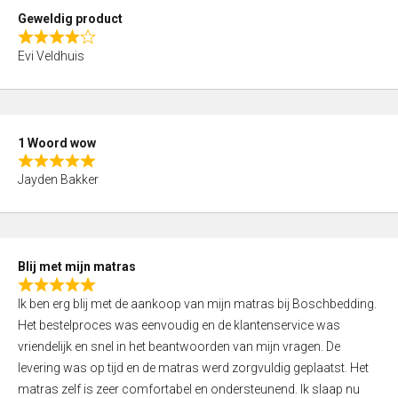
t
Geweldig product
o
R
f
Evi Veldhuis
a
5
t
e
d
1 Woord wow
4
R
,
Jayden Bakker
a
0
t
o
e
u
d
t
Blij met mijn matras
5
o
R
,
f
Ik ben erg blij met de aankoop van mijn matras bij Boschbedding.
a
0
5
Het bestelproces was eenvoudig en de klantenservice was
t
o
vriendelijk en snel in het beantwoorden van mijn vragen. De
e
u
levering was op tijd en de matras werd zorgvuldig geplaatst. Het
d
t
matras zelf is zeer comfortabel en ondersteunend. Ik slaap nu