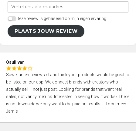
Deze review is gebaseerd op mijn eigen ervaring.
PLAATS JOUW REVIEW
Osullivan
R
Saw klanten-reviews.nl and think your products would be great to
a
be listed on our app. We connect brands with creators who
t
actually sell – not just post. Looking for brands that want real
e
sales, not vanity metrics. Interested in seeing how it works? There
d
is no downside we only want to be paid on results
Toon meer
4
Jamie
,
0
o