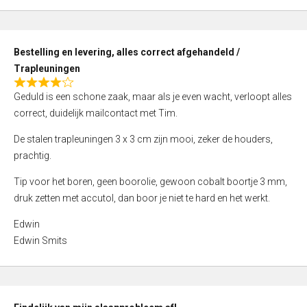
,
0
o
Bestelling en levering, alles correct afgehandeld /
u
Trapleuningen
t
R
o
Geduld is een schone zaak, maar als je even wacht, verloopt alles
a
f
correct, duidelijk mailcontact met Tim.
t
5
e
De stalen trapleuningen 3 x 3 cm zijn mooi, zeker de houders,
d
prachtig.
4
Tip voor het boren, geen boorolie, gewoon cobalt boortje 3 mm,
,
druk zetten met accutol, dan boor je niet te hard en het werkt.
0
o
Edwin
u
Edwin Smits
t
o
f
5