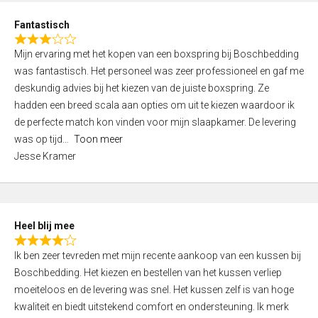
u
d
t
Fantastisch
4
o
R
,
f
Mijn ervaring met het kopen van een boxspring bij Boschbedding
a
0
5
was fantastisch. Het personeel was zeer professioneel en gaf me
t
o
deskundig advies bij het kiezen van de juiste boxspring. Ze
e
u
hadden een breed scala aan opties om uit te kiezen waardoor ik
d
t
de perfecte match kon vinden voor mijn slaapkamer. De levering
3
o
was op tijd
Toon meer
,
f
Jesse Kramer
0
5
o
u
t
Heel blij mee
o
R
f
Ik ben zeer tevreden met mijn recente aankoop van een kussen bij
a
5
Boschbedding. Het kiezen en bestellen van het kussen verliep
t
moeiteloos en de levering was snel. Het kussen zelf is van hoge
e
kwaliteit en biedt uitstekend comfort en ondersteuning. Ik merk
d