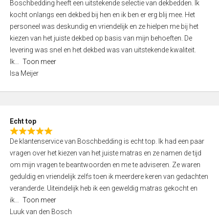
Boschbedding heeft een uitstekende selectie van dekbedden. Ik
a
5
kocht onlangs een dekbed bij hen en ik ben er erg blij mee. Het
t
personeel was deskundig en vriendelijk en ze hielpen me bij het
e
kiezen van het juiste dekbed op basis van mijn behoeften. De
d
levering was snel en het dekbed was van uitstekende kwaliteit.
5
Ik
Toon meer
,
Isa Meijer
0
o
u
t
Echt top
o
R
f
De klantenservice van Boschbedding is echt top. Ik had een paar
a
5
vragen over het kiezen van het juiste matras en ze namen de tijd
t
om mijn vragen te beantwoorden en me te adviseren. Ze waren
e
geduldig en vriendelijk zelfs toen ik meerdere keren van gedachten
d
veranderde. Uiteindelijk heb ik een geweldig matras gekocht en
5
ik
Toon meer
,
Luuk van den Bosch
0