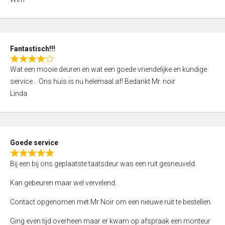
4
,
0
o
Fantastisch!!!
u
R
t
Wat een mooie deuren en wat een goede vriendelijke en kundige
a
o
service… Ons huis is nu helemaal af! Bedankt Mr. noir
t
f
Linda
e
5
d
4
,
Goede service
0
R
o
Bij een bij ons geplaatste taatsdeur was een ruit gesneuveld.
a
u
t
Kan gebeuren maar wel vervelend..
t
e
o
Contact opgenomen met Mr Noir om een nieuwe ruit te bestellen.
d
f
5
Ging even tijd overheen maar er kwam op afspraak een monteur
5