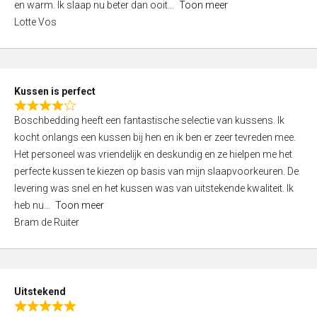
o
en warm. Ik slaap nu beter dan ooit
Toon meer
,
f
Lotte Vos
0
5
o
u
t
Kussen is perfect
o
R
f
Boschbedding heeft een fantastische selectie van kussens. Ik
a
5
kocht onlangs een kussen bij hen en ik ben er zeer tevreden mee.
t
Het personeel was vriendelijk en deskundig en ze hielpen me het
e
perfecte kussen te kiezen op basis van mijn slaapvoorkeuren. De
d
levering was snel en het kussen was van uitstekende kwaliteit. Ik
4
heb nu
Toon meer
,
Bram de Ruiter
0
o
u
t
Uitstekend
o
R
f