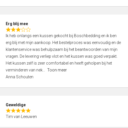
o
u
t
Erg blij mee
o
R
f
Ik heb onlangs een kussen gekocht bij Boschbedding en ik ben
a
5
erg blij met mijn aankoop. Het bestelproces was eenvoudig en de
t
klantenservice was behulpzaam bij het beantwoorden van mijn
e
vragen. De levering verliep vlot en het kussen was goed verpakt.
d
Het kussen zelf is zeer comfortabel en heeft geholpen bij het
3
verminderen van nek
Toon meer
,
Anna Schouten
0
o
u
t
Geweldige
o
R
f
Tim van Leeuwen
a
5
t