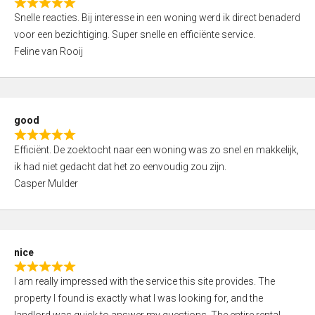
R
u
Snelle reacties. Bij interesse in een woning werd ik direct benaderd
a
t
voor een bezichtiging. Super snelle en efficiënte service.
t
o
Feline van Rooij
e
f
d
5
5
,
good
0
R
o
Efficiënt. De zoektocht naar een woning was zo snel en makkelijk,
a
u
ik had niet gedacht dat het zo eenvoudig zou zijn.
t
t
Casper Mulder
e
o
d
f
5
5
,
nice
0
R
o
I am really impressed with the service this site provides. The
a
u
property I found is exactly what I was looking for, and the
t
t