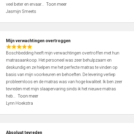
5
o
veel beter en ervaar
Toon meer
,
f
Jasmijn Smeets
0
5
o
u
t
Mijn verwachtingen overtroggen
o
R
f
Boschbedding heeft mijn verwachtingen overtroffen met hun
a
5
matrasaankoop. Het personeel was zeer behulpzaam en
t
deskundig en ze hielpen me het perfecte matras te vinden op
e
basis van mijn voorkeuren en behoeften. De levering verliep
d
probleemloos en de matras was van hoge kwaliteit. Ik ben zeer
5
tevreden met mijn slaapervaring sinds ik het nieuwe matras
,
heb
Toon meer
0
Lynn Hoekstra
o
u
t
o
Absoluut tevreden