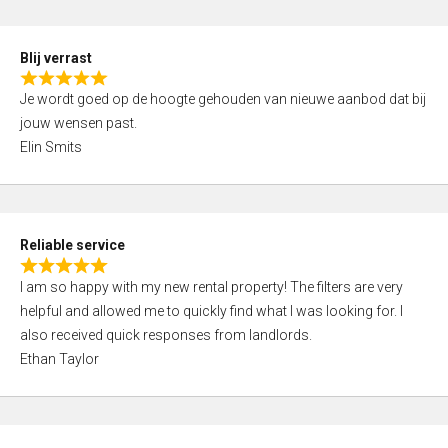
o
d
f
5
5
Blij verrast
,
R
0
Je wordt goed op de hoogte gehouden van nieuwe aanbod dat bij
a
o
jouw wensen past.
t
u
Elin Smits
e
t
d
o
5
f
,
5
Reliable service
0
R
o
I am so happy with my new rental property! The filters are very
a
u
helpful and allowed me to quickly find what I was looking for. I
t
t
also received quick responses from landlords.
e
o
Ethan Taylor
d
f
5
5
,
0