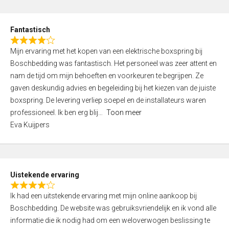
e
d
Fantastisch
5
R
,
Mijn ervaring met het kopen van een elektrische boxspring bij
a
0
Boschbedding was fantastisch. Het personeel was zeer attent en
t
o
nam de tijd om mijn behoeften en voorkeuren te begrijpen. Ze
e
u
gaven deskundig advies en begeleiding bij het kiezen van de juiste
d
t
boxspring. De levering verliep soepel en de installateurs waren
4
o
professioneel. Ik ben erg blij
Toon meer
,
f
Eva Kuijpers
0
5
o
u
t
Uistekende ervaring
o
R
f
Ik had een uitstekende ervaring met mijn online aankoop bij
a
5
Boschbedding. De website was gebruiksvriendelijk en ik vond alle
t
informatie die ik nodig had om een weloverwogen beslissing te
e