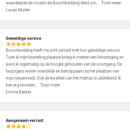
waardeerde de moeite die Boschbedding deed om
Toon meer
,
Lucas Mulder
0
o
u
t
Geweldige service
o
R
f
Boschbedding heeft mij echt verrast met hun geweldige service.
a
5
Toen ik mijn bestelling plaatste kreeg ik meteen een bevestiging en
t
werd ik regelmatig op de hoogte gehouden van de voortgang. De
e
bezorgers waren vriendelijk en behulpzaam bij het plaatsen van
d
mijn nieuwe bed. Ook de kwaliteit van het matras is uitstekend. Ik
5
ben erg tevreden
Toon meer
,
Emma Bakker
0
o
u
t
Aangenaam verrast
o
R