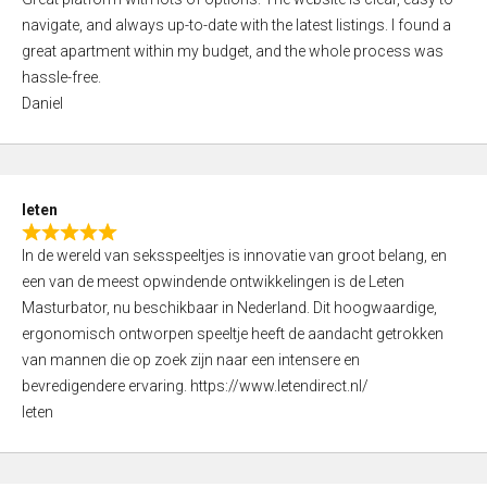
a
o
navigate, and always up-to-date with the latest listings. I found a
t
f
great apartment within my budget, and the whole process was
e
5
hassle-free.
d
Daniel
5
,
0
o
leten
u
R
t
In de wereld van seksspeeltjes is innovatie van groot belang, en
a
o
een van de meest opwindende ontwikkelingen is de Leten
t
f
Masturbator, nu beschikbaar in Nederland. Dit hoogwaardige,
e
5
ergonomisch ontworpen speeltje heeft de aandacht getrokken
d
van mannen die op zoek zijn naar een intensere en
5
bevredigendere ervaring. https://www.letendirect.nl/
,
leten
0
o
u