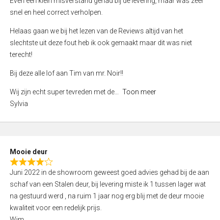
Even een klein misverstand gehad bij de levering, maar was zeer
5
a
snel en heel correct verholpen.
t
e
Helaas gaan we bij het lezen van de Reviews altijd van het
d
slechtste uit deze fout heb ik ook gemaakt maar dit was niet
4
terecht!
,
Bij deze alle lof aan Tim van mr. Noir!!
0
o
Wij zijn echt super tevreden met de
Toon meer
u
Sylvia
t
o
f
5
Mooie deur
R
Juni 2022 in de showroom geweest goed advies gehad bij de aan
a
schaf van een Stalen deur, bij levering miste ik 1 tussen lager wat
t
na gestuurd werd , na ruim 1 jaar nog erg blij met de deur mooie
e
kwaliteit voor een redelijk prijs.
d
Wim