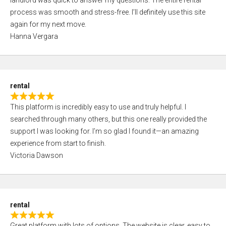
landlord was quick to answer my questions. The entire rental
e
o
process was smooth and stress-free. I’ll definitely use this site
d
f
again for my next move.
5
5
Hanna Vergara
,
0
o
u
rental
t
R
o
This platform is incredibly easy to use and truly helpful. I
a
f
searched through many others, but this one really provided the
t
5
support I was looking for. I’m so glad I found it—an amazing
e
experience from start to finish.
d
Victoria Dawson
5
,
0
o
rental
u
R
t
Great platform with lots of options. The website is clear, easy to