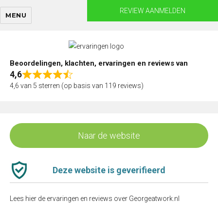
Skip
REVIEW AANMELDEN
MENU
to
content
Beoordelingen, klachten, ervaringen en reviews van
4,6
Rated
4,6 van 5 sterren (op basis van 119 reviews)
4,6
out
of
5
Naar de website
Deze website is geverifieerd
Lees hier de ervaringen en reviews over Georgeatwork.nl