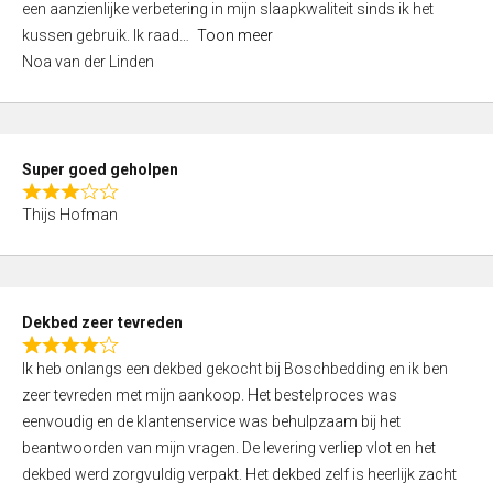
een aanzienlijke verbetering in mijn slaapkwaliteit sinds ik het
4
kussen gebruik. Ik raad
Toon meer
,
Noa van der Linden
0
o
u
t
Super goed geholpen
o
R
f
Thijs Hofman
a
5
t
e
d
Dekbed zeer tevreden
3
R
,
Ik heb onlangs een dekbed gekocht bij Boschbedding en ik ben
a
0
zeer tevreden met mijn aankoop. Het bestelproces was
t
o
eenvoudig en de klantenservice was behulpzaam bij het
e
u
beantwoorden van mijn vragen. De levering verliep vlot en het
d
t
dekbed werd zorgvuldig verpakt. Het dekbed zelf is heerlijk zacht
4