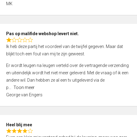
,
MK
0
o
u
t
Pas op malifide webshop levert niet.
o
R
Ik heb deze partij het voordeel van de twijfel gegeven. Maar dat
f
a
blijkt toch een fout van mij te zijn geweest.
5
t
e
Er wordt leugen na leugen verteld over de vertragende verzending
d
en uiteindelijk wordt het niet meer geleverd. Met de vraag of ik een
1
andere wil. Dan hebben ze al een tv uitgeleverd via de
,
p
Toon meer
0
George van Engers
o
u
t
o
Heel blij mee
f
R