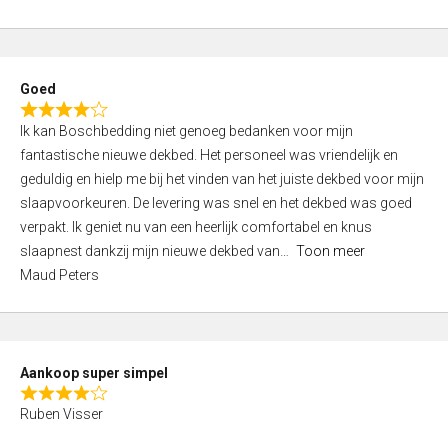
a
5
t
e
d
Goed
4
R
,
Ik kan Boschbedding niet genoeg bedanken voor mijn
a
0
fantastische nieuwe dekbed. Het personeel was vriendelijk en
t
o
geduldig en hielp me bij het vinden van het juiste dekbed voor mijn
e
u
slaapvoorkeuren. De levering was snel en het dekbed was goed
d
t
verpakt. Ik geniet nu van een heerlijk comfortabel en knus
4
o
slaapnest dankzij mijn nieuwe dekbed van
Toon meer
,
f
Maud Peters
0
5
o
u
t
Aankoop super simpel
o
R
f
Ruben Visser
a
5