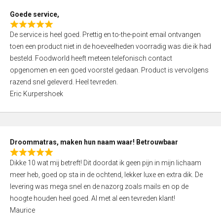
t
Goede service,
o
R
f
De service is heel goed. Prettig en to-the-point email ontvangen
a
5
toen een product niet in de hoeveelheden voorradig was die ik had
t
besteld. Foodworld heeft meteen telefonisch contact
e
opgenomen en een goed voorstel gedaan. Product is vervolgens
d
razend snel geleverd. Heel tevreden.
5
Eric Kurpershoek
,
0
o
u
Droommatras, maken hun naam waar! Betrouwbaar
t
R
o
Dikke 10 wat mij betreft! Dit doordat ik geen pijn in mijn lichaam
a
f
meer heb, goed op sta in de ochtend, lekker luxe en extra dik. De
t
5
levering was mega snel en de nazorg zoals mails en op de
e
hoogte houden heel goed. Al met al een tevreden klant!
d
Maurice
5