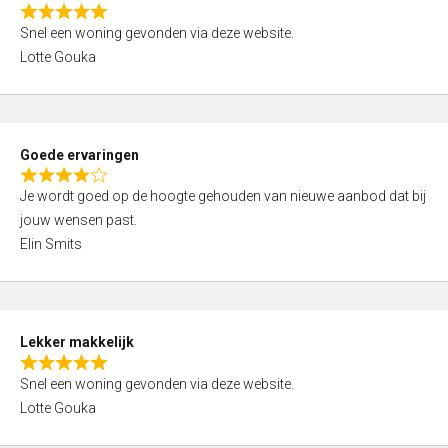
o
R
u
Snel een woning gevonden via deze website.
a
t
Lotte Gouka
t
o
e
f
d
5
5
Goede ervaringen
,
R
0
Je wordt goed op de hoogte gehouden van nieuwe aanbod dat bij
a
o
jouw wensen past.
t
u
Elin Smits
e
t
d
o
4
f
,
5
Lekker makkelijk
0
R
o
Snel een woning gevonden via deze website.
a
u
Lotte Gouka
t
t
e