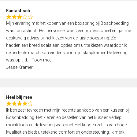
u
d
t
Fantastisch
4
o
R
,
f
Mijn ervaring met het kopen van een boxspring bij Boschbedding
a
0
5
was fantastisch. Het personeel was zeer professioneel en gaf me
t
o
deskundig advies bij het kiezen van de juiste boxspring. Ze
e
u
hadden een breed scala aan opties om uit te kiezen waardoor ik
d
t
de perfecte match kon vinden voor mijn slaapkamer. De levering
3
o
was op tijd
Toon meer
,
f
Jesse Kramer
0
5
o
u
t
Heel blij mee
o
R
f
Ik ben zeer tevreden met mijn recente aankoop van een kussen bij
a
5
Boschbedding. Het kiezen en bestellen van het kussen verliep
t
moeiteloos en de levering was snel. Het kussen zelf is van hoge
e
kwaliteit en biedt uitstekend comfort en ondersteuning. Ik merk
d