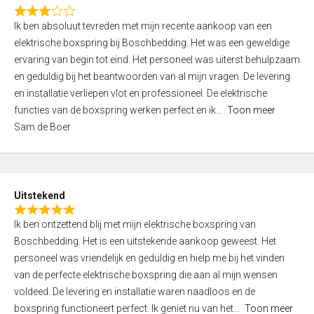
f
R
5
Ik ben absoluut tevreden met mijn recente aankoop van een
a
elektrische boxspring bij Boschbedding. Het was een geweldige
t
ervaring van begin tot eind. Het personeel was uiterst behulpzaam
e
en geduldig bij het beantwoorden van al mijn vragen. De levering
d
en installatie verliepen vlot en professioneel. De elektrische
3
functies van de boxspring werken perfect en ik
Toon meer
,
Sam de Boer
0
o
u
t
Uitstekend
o
R
f
Ik ben ontzettend blij met mijn elektrische boxspring van
a
5
Boschbedding. Het is een uitstekende aankoop geweest. Het
t
personeel was vriendelijk en geduldig en hielp me bij het vinden
e
van de perfecte elektrische boxspring die aan al mijn wensen
d
voldeed. De levering en installatie waren naadloos en de
5
boxspring functioneert perfect. Ik geniet nu van het
Toon meer