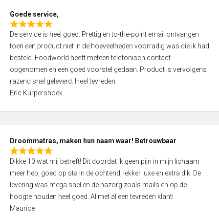
t
Goede service,
o
R
f
De service is heel goed. Prettig en to-the-point email ontvangen
a
5
toen een product niet in de hoeveelheden voorradig was die ik had
t
besteld. Foodworld heeft meteen telefonisch contact
e
opgenomen en een goed voorstel gedaan. Product is vervolgens
d
razend snel geleverd. Heel tevreden.
5
Eric Kurpershoek
,
0
o
u
Droommatras, maken hun naam waar! Betrouwbaar
t
R
o
Dikke 10 wat mij betreft! Dit doordat ik geen pijn in mijn lichaam
a
f
meer heb, goed op sta in de ochtend, lekker luxe en extra dik. De
t
5
levering was mega snel en de nazorg zoals mails en op de
e
hoogte houden heel goed. Al met al een tevreden klant!
d
Maurice
5