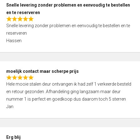
u
Snelle levering zonder problemen en eenvoudig te bestellen
t
en te reserveren
o
R
f
Snelle levering zonder problemen en eenvoudig te bestellen en te
a
5
reserveren
t
Hassen
e
d
5
,
moelijk contact maar scherpe prijs
0
R
o
Hele mooie stalen deur ontvangen ik had zelf 1 verkeerde besteld
a
u
en retour gezonden .Afhandeling ging langzaam maar deur
t
t
nummer 1 is perfect en goedkoop dus daarom toch 5 sterren
e
o
Jan
d
f
5
5
,
0
Erg blij