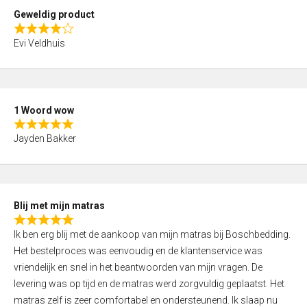
t
Geweldig product
o
R
f
Evi Veldhuis
a
5
t
e
d
1 Woord wow
4
R
,
Jayden Bakker
a
0
t
o
e
u
d
t
Blij met mijn matras
5
o
R
,
f
Ik ben erg blij met de aankoop van mijn matras bij Boschbedding.
a
0
5
Het bestelproces was eenvoudig en de klantenservice was
t
o
vriendelijk en snel in het beantwoorden van mijn vragen. De
e
u
levering was op tijd en de matras werd zorgvuldig geplaatst. Het
d
t
matras zelf is zeer comfortabel en ondersteunend. Ik slaap nu