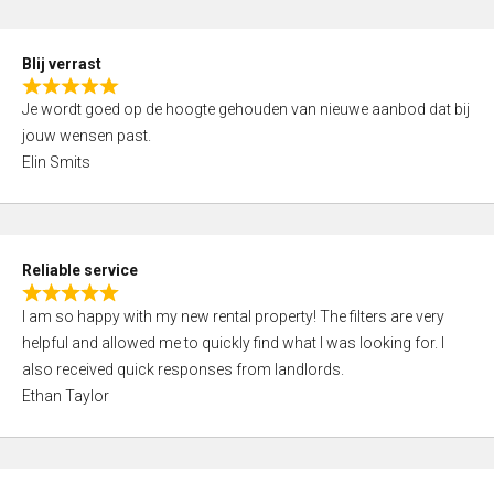
o
d
f
5
5
Blij verrast
,
R
0
Je wordt goed op de hoogte gehouden van nieuwe aanbod dat bij
a
o
jouw wensen past.
t
u
Elin Smits
e
t
d
o
5
f
,
5
Reliable service
0
R
o
I am so happy with my new rental property! The filters are very
a
u
helpful and allowed me to quickly find what I was looking for. I
t
t
also received quick responses from landlords.
e
o
Ethan Taylor
d
f
5
5
,
0