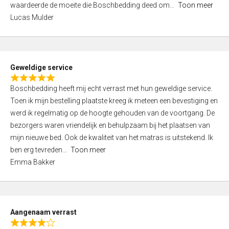
waardeerde de moeite die Boschbedding deed om
Toon meer
,
Lucas Mulder
0
o
u
t
Geweldige service
o
R
f
Boschbedding heeft mij echt verrast met hun geweldige service.
a
5
Toen ik mijn bestelling plaatste kreeg ik meteen een bevestiging en
t
werd ik regelmatig op de hoogte gehouden van de voortgang. De
e
bezorgers waren vriendelijk en behulpzaam bij het plaatsen van
d
mijn nieuwe bed. Ook de kwaliteit van het matras is uitstekend. Ik
5
ben erg tevreden
Toon meer
,
Emma Bakker
0
o
u
t
Aangenaam verrast
o
R