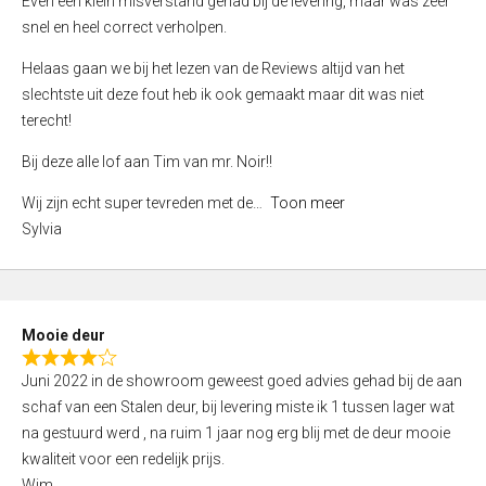
Even een klein misverstand gehad bij de levering, maar was zeer
5
a
snel en heel correct verholpen.
t
e
Helaas gaan we bij het lezen van de Reviews altijd van het
d
slechtste uit deze fout heb ik ook gemaakt maar dit was niet
4
terecht!
,
Bij deze alle lof aan Tim van mr. Noir!!
0
o
Wij zijn echt super tevreden met de
Toon meer
u
Sylvia
t
o
f
5
Mooie deur
R
Juni 2022 in de showroom geweest goed advies gehad bij de aan
a
schaf van een Stalen deur, bij levering miste ik 1 tussen lager wat
t
na gestuurd werd , na ruim 1 jaar nog erg blij met de deur mooie
e
kwaliteit voor een redelijk prijs.
d
Wim