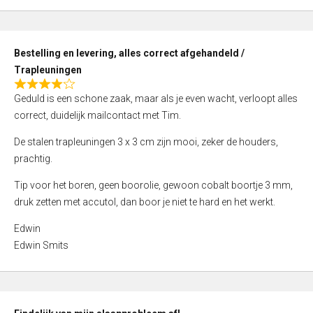
,
0
o
Bestelling en levering, alles correct afgehandeld /
u
Trapleuningen
t
R
o
Geduld is een schone zaak, maar als je even wacht, verloopt alles
a
f
correct, duidelijk mailcontact met Tim.
t
5
e
De stalen trapleuningen 3 x 3 cm zijn mooi, zeker de houders,
d
prachtig.
4
Tip voor het boren, geen boorolie, gewoon cobalt boortje 3 mm,
,
druk zetten met accutol, dan boor je niet te hard en het werkt.
0
o
Edwin
u
Edwin Smits
t
o
f
5