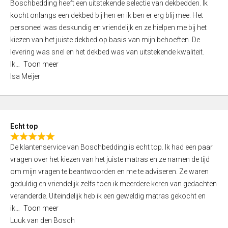
Boschbedding heeft een uitstekende selectie van dekbedden. Ik
a
5
kocht onlangs een dekbed bij hen en ik ben er erg blij mee. Het
t
personeel was deskundig en vriendelijk en ze hielpen me bij het
e
kiezen van het juiste dekbed op basis van mijn behoeften. De
d
levering was snel en het dekbed was van uitstekende kwaliteit.
5
Ik
Toon meer
,
Isa Meijer
0
o
u
t
Echt top
o
R
f
De klantenservice van Boschbedding is echt top. Ik had een paar
a
5
vragen over het kiezen van het juiste matras en ze namen de tijd
t
om mijn vragen te beantwoorden en me te adviseren. Ze waren
e
geduldig en vriendelijk zelfs toen ik meerdere keren van gedachten
d
veranderde. Uiteindelijk heb ik een geweldig matras gekocht en
5
ik
Toon meer
,
Luuk van den Bosch
0