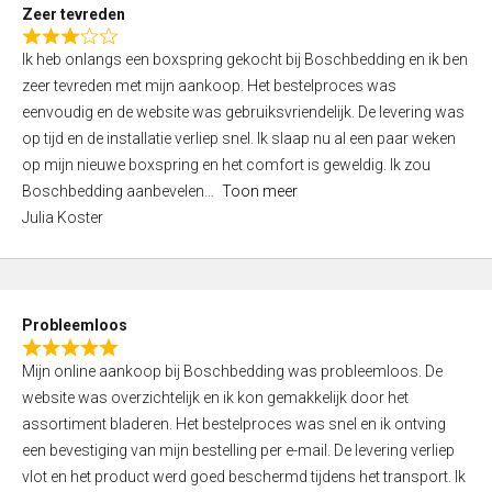
t
Zeer tevreden
o
R
f
Ik heb onlangs een boxspring gekocht bij Boschbedding en ik ben
a
5
zeer tevreden met mijn aankoop. Het bestelproces was
t
eenvoudig en de website was gebruiksvriendelijk. De levering was
e
op tijd en de installatie verliep snel. Ik slaap nu al een paar weken
d
op mijn nieuwe boxspring en het comfort is geweldig. Ik zou
3
Boschbedding aanbevelen
Toon meer
,
Julia Koster
0
o
u
t
Probleemloos
o
R
f
Mijn online aankoop bij Boschbedding was probleemloos. De
a
5
website was overzichtelijk en ik kon gemakkelijk door het
t
assortiment bladeren. Het bestelproces was snel en ik ontving
e
een bevestiging van mijn bestelling per e-mail. De levering verliep
d
vlot en het product werd goed beschermd tijdens het transport. Ik
5