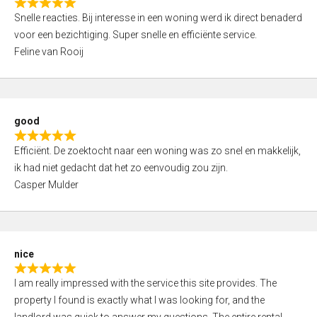
R
u
Snelle reacties. Bij interesse in een woning werd ik direct benaderd
a
t
voor een bezichtiging. Super snelle en efficiënte service.
t
o
Feline van Rooij
e
f
d
5
5
,
good
0
R
o
Efficiënt. De zoektocht naar een woning was zo snel en makkelijk,
a
u
ik had niet gedacht dat het zo eenvoudig zou zijn.
t
t
Casper Mulder
e
o
d
f
5
5
,
nice
0
R
o
I am really impressed with the service this site provides. The
a
u
property I found is exactly what I was looking for, and the
t
t