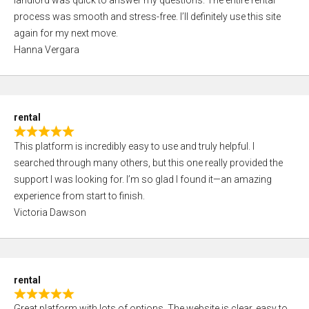
landlord was quick to answer my questions. The entire rental
e
o
process was smooth and stress-free. I’ll definitely use this site
d
f
again for my next move.
5
5
Hanna Vergara
,
0
o
u
rental
t
R
o
This platform is incredibly easy to use and truly helpful. I
a
f
searched through many others, but this one really provided the
t
5
support I was looking for. I’m so glad I found it—an amazing
e
experience from start to finish.
d
Victoria Dawson
5
,
0
o
rental
u
R
t
Great platform with lots of options. The website is clear, easy to