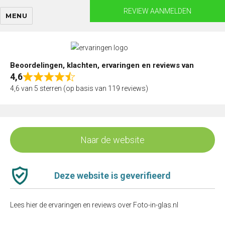
Skip
REVIEW AANMELDEN
MENU
to
content
Beoordelingen, klachten, ervaringen en reviews van
4,6
Rated
4,6 van 5 sterren (op basis van 119 reviews)
4,6
out
of
5
Naar de website
Deze website is geverifieerd
Lees hier de ervaringen en reviews over Foto-in-glas.nl