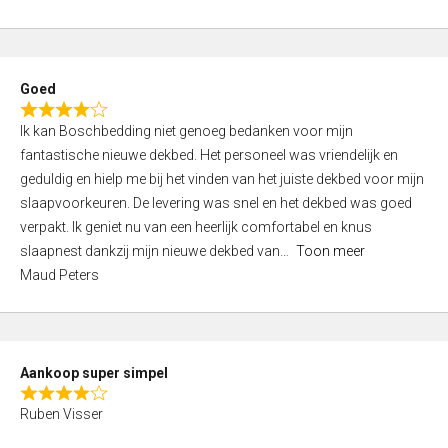
a
5
t
e
d
Goed
4
R
,
Ik kan Boschbedding niet genoeg bedanken voor mijn
a
0
fantastische nieuwe dekbed. Het personeel was vriendelijk en
t
o
geduldig en hielp me bij het vinden van het juiste dekbed voor mijn
e
u
slaapvoorkeuren. De levering was snel en het dekbed was goed
d
t
verpakt. Ik geniet nu van een heerlijk comfortabel en knus
4
o
slaapnest dankzij mijn nieuwe dekbed van
Toon meer
,
f
Maud Peters
0
5
o
u
t
Aankoop super simpel
o
R
f
Ruben Visser
a
5