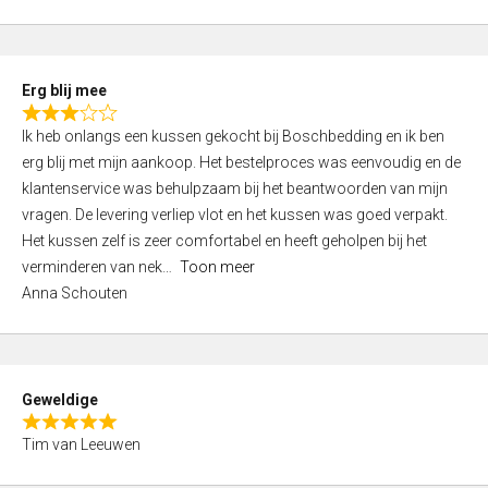
o
u
t
Erg blij mee
o
R
f
Ik heb onlangs een kussen gekocht bij Boschbedding en ik ben
a
5
erg blij met mijn aankoop. Het bestelproces was eenvoudig en de
t
klantenservice was behulpzaam bij het beantwoorden van mijn
e
vragen. De levering verliep vlot en het kussen was goed verpakt.
d
Het kussen zelf is zeer comfortabel en heeft geholpen bij het
3
verminderen van nek
Toon meer
,
Anna Schouten
0
o
u
t
Geweldige
o
R
f
Tim van Leeuwen
a
5
t