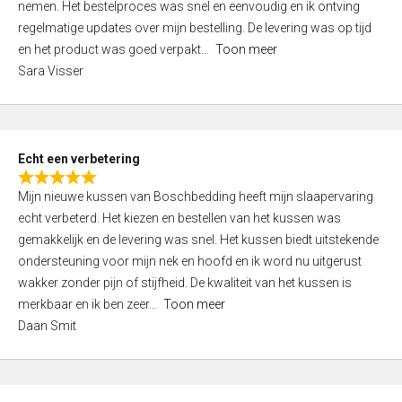
nemen. Het bestelproces was snel en eenvoudig en ik ontving
d
regelmatige updates over mijn bestelling. De levering was op tijd
4
en het product was goed verpakt
Toon meer
,
Sara Visser
0
o
u
t
Echt een verbetering
o
R
f
Mijn nieuwe kussen van Boschbedding heeft mijn slaapervaring
a
5
echt verbeterd. Het kiezen en bestellen van het kussen was
t
gemakkelijk en de levering was snel. Het kussen biedt uitstekende
e
ondersteuning voor mijn nek en hoofd en ik word nu uitgerust
d
wakker zonder pijn of stijfheid. De kwaliteit van het kussen is
5
merkbaar en ik ben zeer
Toon meer
,
Daan Smit
0
o
u