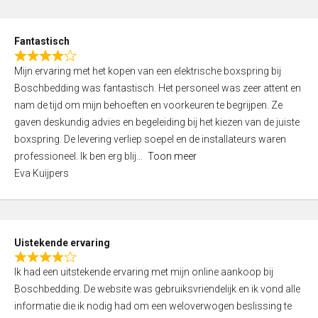
e
d
Fantastisch
5
R
,
Mijn ervaring met het kopen van een elektrische boxspring bij
a
0
Boschbedding was fantastisch. Het personeel was zeer attent en
t
o
nam de tijd om mijn behoeften en voorkeuren te begrijpen. Ze
e
u
gaven deskundig advies en begeleiding bij het kiezen van de juiste
d
t
boxspring. De levering verliep soepel en de installateurs waren
4
o
professioneel. Ik ben erg blij
Toon meer
,
f
Eva Kuijpers
0
5
o
u
t
Uistekende ervaring
o
R
f
Ik had een uitstekende ervaring met mijn online aankoop bij
a
5
Boschbedding. De website was gebruiksvriendelijk en ik vond alle
t
informatie die ik nodig had om een weloverwogen beslissing te
e