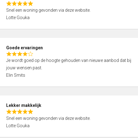
o
R
u
Snel een woning gevonden via deze website.
a
t
Lotte Gouka
t
o
e
f
d
5
5
Goede ervaringen
,
R
0
Je wordt goed op de hoogte gehouden van nieuwe aanbod dat bij
a
o
jouw wensen past.
t
u
Elin Smits
e
t
d
o
4
f
,
5
Lekker makkelijk
0
R
o
Snel een woning gevonden via deze website.
a
u
Lotte Gouka
t
t
e