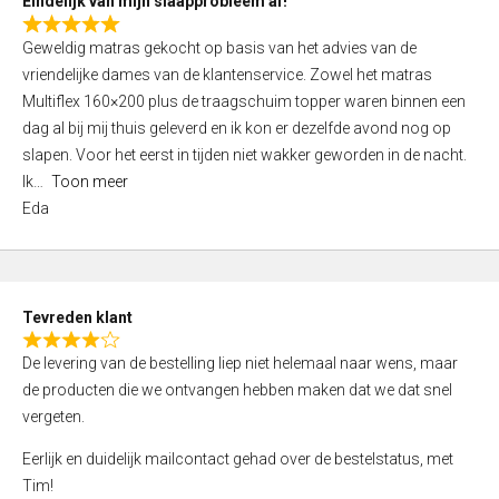
Eindelijk van mijn slaapprobleem af!
R
Geweldig matras gekocht op basis van het advies van de
a
vriendelijke dames van de klantenservice. Zowel het matras
t
Multiflex 160×200 plus de traagschuim topper waren binnen een
e
dag al bij mij thuis geleverd en ik kon er dezelfde avond nog op
d
slapen. Voor het eerst in tijden niet wakker geworden in de nacht.
5
Ik
Toon meer
,
Eda
0
o
u
t
Tevreden klant
o
R
f
De levering van de bestelling liep niet helemaal naar wens, maar
a
5
de producten die we ontvangen hebben maken dat we dat snel
t
vergeten.
e
d
Eerlijk en duidelijk mailcontact gehad over de bestelstatus, met
4
Tim!