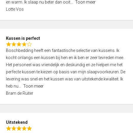
o
en warm. Ik slaap nu beter dan ooit
Toon meer
,
f
Lotte Vos
0
5
o
u
t
Kussen is perfect
o
R
f
Boschbedding heeft een fantastische selectie van kussens. Ik
a
5
kocht onlangs een kussen bij hen en ik ben er zeer tevreden mee.
t
Het personeel was vriendelijk en deskundig en ze hielpen me het
e
perfecte kussen te kiezen op basis van mijn slaapvoorkeuren. De
d
levering was snel en het kussen was van uitstekende kwaliteit. Ik
4
heb nu
Toon meer
,
Bram de Ruiter
0
o
u
t
Uitstekend
o
R
f