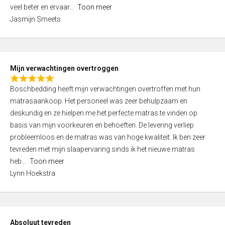
5
o
veel beter en ervaar
Toon meer
,
f
Jasmijn Smeets
0
5
o
u
t
Mijn verwachtingen overtroggen
o
R
f
Boschbedding heeft mijn verwachtingen overtroffen met hun
a
5
matrasaankoop. Het personeel was zeer behulpzaam en
t
deskundig en ze hielpen me het perfecte matras te vinden op
e
basis van mijn voorkeuren en behoeften. De levering verliep
d
probleemloos en de matras was van hoge kwaliteit. Ik ben zeer
5
tevreden met mijn slaapervaring sinds ik het nieuwe matras
,
heb
Toon meer
0
Lynn Hoekstra
o
u
t
o
Absoluut tevreden