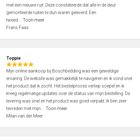
,
met een nieuwe ruit. Deze constateerde dat alle in de deur
0
gemonteerde ruiten te dun waren geleverd. Een
o
tweed
Toon meer
u
Frans Faas
t
o
f
5
Toppie
R
Mijn online aankoop bij Boschbedding was een geweldige
a
ervaring. De website was gemakkelijk te navigeren en ik vond snel
t
het product dat ik zocht. Het bestelproces verliep soepel en ik
e
kreeg regelmatige updates over de status van mijn bestelling. De
d
levering was snel en het product was goed verpakt. Ik ben zeer
5
tevreden met mijn
Toon meer
,
Milan van der Meer
0
o
u