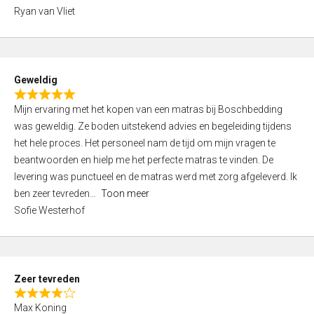
,
Ryan van Vliet
0
o
u
t
Geweldig
o
R
f
Mijn ervaring met het kopen van een matras bij Boschbedding
a
5
was geweldig. Ze boden uitstekend advies en begeleiding tijdens
t
het hele proces. Het personeel nam de tijd om mijn vragen te
e
beantwoorden en hielp me het perfecte matras te vinden. De
d
levering was punctueel en de matras werd met zorg afgeleverd. Ik
5
ben zeer tevreden
Toon meer
,
Sofie Westerhof
0
o
u
t
Zeer tevreden
o
R
f
Max Koning