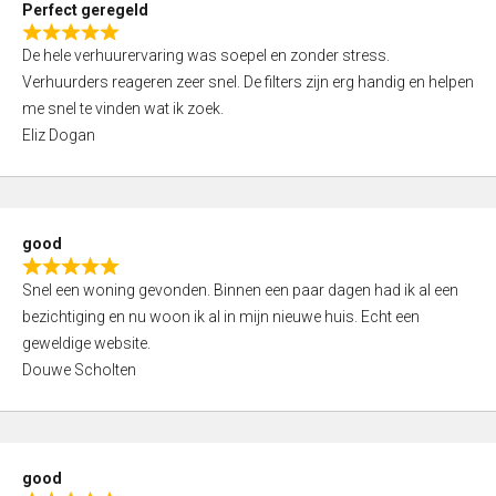
Perfect geregeld
o
R
u
De hele verhuurervaring was soepel en zonder stress.
a
t
Verhuurders reageren zeer snel. De filters zijn erg handig en helpen
t
o
me snel te vinden wat ik zoek.
e
f
Eliz Dogan
d
5
5
,
0
good
o
R
u
Snel een woning gevonden. Binnen een paar dagen had ik al een
a
t
bezichtiging en nu woon ik al in mijn nieuwe huis. Echt een
t
o
geweldige website.
e
f
Douwe Scholten
d
5
5
,
0
good
o