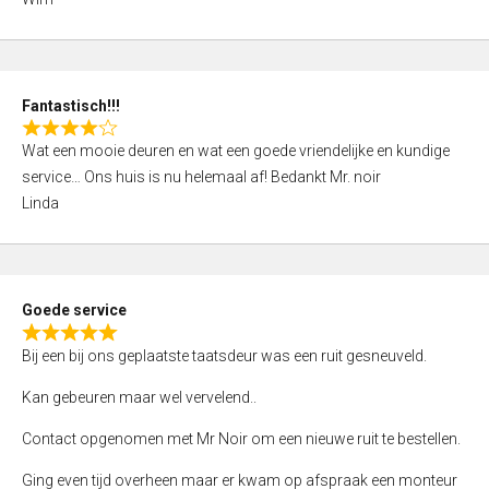
4
,
0
o
Fantastisch!!!
u
R
t
Wat een mooie deuren en wat een goede vriendelijke en kundige
a
o
service… Ons huis is nu helemaal af! Bedankt Mr. noir
t
f
Linda
e
5
d
4
,
Goede service
0
R
o
Bij een bij ons geplaatste taatsdeur was een ruit gesneuveld.
a
u
t
Kan gebeuren maar wel vervelend..
t
e
o
Contact opgenomen met Mr Noir om een nieuwe ruit te bestellen.
d
f
5
Ging even tijd overheen maar er kwam op afspraak een monteur
5