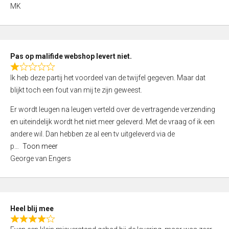
,
MK
0
o
u
t
Pas op malifide webshop levert niet.
o
R
Ik heb deze partij het voordeel van de twijfel gegeven. Maar dat
f
a
blijkt toch een fout van mij te zijn geweest.
5
t
e
Er wordt leugen na leugen verteld over de vertragende verzending
d
en uiteindelijk wordt het niet meer geleverd. Met de vraag of ik een
1
andere wil. Dan hebben ze al een tv uitgeleverd via de
,
p
Toon meer
0
George van Engers
o
u
t
o
Heel blij mee
f
R