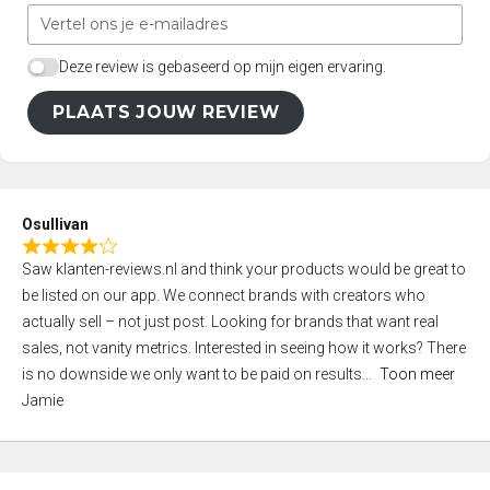
Deze review is gebaseerd op mijn eigen ervaring.
PLAATS JOUW REVIEW
Osullivan
R
Saw klanten-reviews.nl and think your products would be great to
a
be listed on our app. We connect brands with creators who
t
actually sell – not just post. Looking for brands that want real
e
sales, not vanity metrics. Interested in seeing how it works? There
d
is no downside we only want to be paid on results
Toon meer
4
Jamie
,
0
o