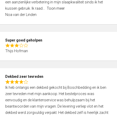
een aanzienlijke verbetering in mijn slaapkwaliteit sinds ik het
4
kussen gebruik. Ik raad
Toon meer
,
Noa van der Linden
0
o
u
t
Super goed geholpen
o
R
f
Thijs Hofman
a
5
t
e
d
Dekbed zeer tevreden
3
R
,
Ik heb onlangs een dekbed gekocht bij Boschbedding en ik ben
a
0
zeer tevreden met mijn aankoop. Het bestelproces was
t
o
eenvoudig en de klantenservice was behulpzaam bij het
e
u
beantwoorden van mijn vragen. De levering verliep vlot en het
d
t
dekbed werd zorgvuldig verpakt. Het dekbed zelf is heerlijk zacht
4