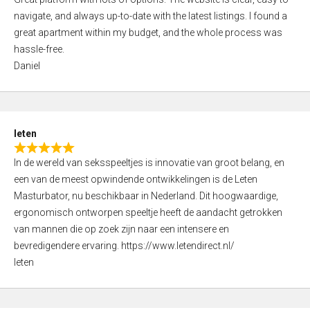
a
o
navigate, and always up-to-date with the latest listings. I found a
t
f
great apartment within my budget, and the whole process was
e
5
hassle-free.
d
Daniel
5
,
0
o
leten
u
R
t
In de wereld van seksspeeltjes is innovatie van groot belang, en
a
o
een van de meest opwindende ontwikkelingen is de Leten
t
f
Masturbator, nu beschikbaar in Nederland. Dit hoogwaardige,
e
5
ergonomisch ontworpen speeltje heeft de aandacht getrokken
d
van mannen die op zoek zijn naar een intensere en
5
bevredigendere ervaring. https://www.letendirect.nl/
,
leten
0
o
u