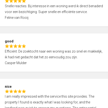
R
u
Snelle reacties. Bij interesse in een woning werd ik direct benaderd
a
t
voor een bezichtiging. Super snelle en efficiënte service.
t
o
Feline van Rooij
e
f
d
5
5
,
good
0
R
o
Efficiënt. De zoektocht naar een woning was zo snel en makkelijk,
a
u
ik had niet gedacht dat het zo eenvoudig zou zijn.
t
t
Casper Mulder
e
o
d
f
5
5
,
nice
0
R
o
I am really impressed with the service this site provides. The
a
u
property I found is exactly what I was looking for, and the
t
t