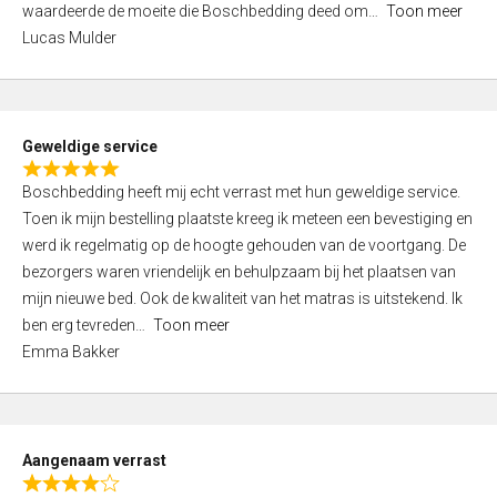
waardeerde de moeite die Boschbedding deed om
Toon meer
,
Lucas Mulder
0
o
u
t
Geweldige service
o
R
f
Boschbedding heeft mij echt verrast met hun geweldige service.
a
5
Toen ik mijn bestelling plaatste kreeg ik meteen een bevestiging en
t
werd ik regelmatig op de hoogte gehouden van de voortgang. De
e
bezorgers waren vriendelijk en behulpzaam bij het plaatsen van
d
mijn nieuwe bed. Ook de kwaliteit van het matras is uitstekend. Ik
5
ben erg tevreden
Toon meer
,
Emma Bakker
0
o
u
t
Aangenaam verrast
o
R