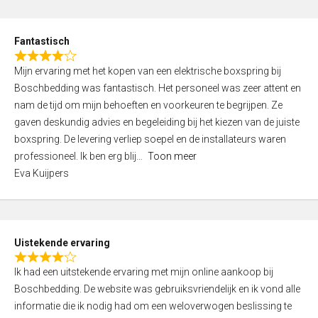
e
d
Fantastisch
5
R
,
Mijn ervaring met het kopen van een elektrische boxspring bij
a
0
Boschbedding was fantastisch. Het personeel was zeer attent en
t
o
nam de tijd om mijn behoeften en voorkeuren te begrijpen. Ze
e
u
gaven deskundig advies en begeleiding bij het kiezen van de juiste
d
t
boxspring. De levering verliep soepel en de installateurs waren
4
o
professioneel. Ik ben erg blij
Toon meer
,
f
Eva Kuijpers
0
5
o
u
t
Uistekende ervaring
o
R
f
Ik had een uitstekende ervaring met mijn online aankoop bij
a
5
Boschbedding. De website was gebruiksvriendelijk en ik vond alle
t
informatie die ik nodig had om een weloverwogen beslissing te
e