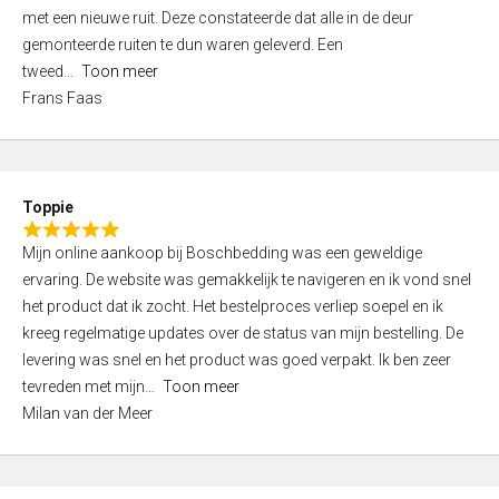
,
met een nieuwe ruit. Deze constateerde dat alle in de deur
0
gemonteerde ruiten te dun waren geleverd. Een
o
tweed
Toon meer
u
Frans Faas
t
o
f
5
Toppie
R
Mijn online aankoop bij Boschbedding was een geweldige
a
ervaring. De website was gemakkelijk te navigeren en ik vond snel
t
het product dat ik zocht. Het bestelproces verliep soepel en ik
e
kreeg regelmatige updates over de status van mijn bestelling. De
d
levering was snel en het product was goed verpakt. Ik ben zeer
5
tevreden met mijn
Toon meer
,
Milan van der Meer
0
o
u