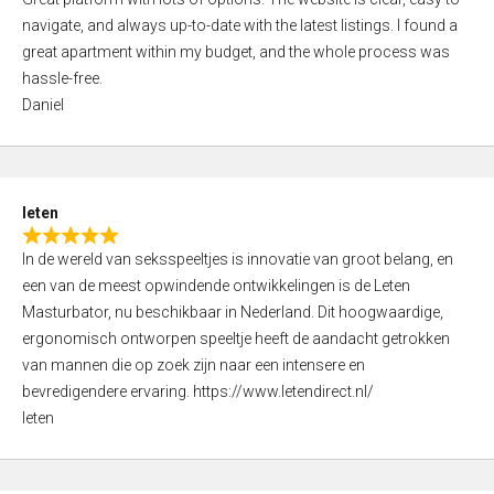
a
o
navigate, and always up-to-date with the latest listings. I found a
t
f
great apartment within my budget, and the whole process was
e
5
hassle-free.
d
Daniel
5
,
0
o
leten
u
R
t
In de wereld van seksspeeltjes is innovatie van groot belang, en
a
o
een van de meest opwindende ontwikkelingen is de Leten
t
f
Masturbator, nu beschikbaar in Nederland. Dit hoogwaardige,
e
5
ergonomisch ontworpen speeltje heeft de aandacht getrokken
d
van mannen die op zoek zijn naar een intensere en
5
bevredigendere ervaring. https://www.letendirect.nl/
,
leten
0
o
u