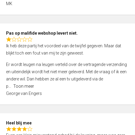
,
MK
0
o
u
t
Pas op malifide webshop levert niet.
o
R
Ik heb deze partij het voordeel van de twijfel gegeven. Maar dat
f
a
blijkt toch een fout van mij te zijn geweest.
5
t
e
Er wordt leugen na leugen verteld over de vertragende verzending
d
en uiteindelijk wordt het niet meer geleverd. Met de vraag of ik een
1
andere wil. Dan hebben ze al een tv uitgeleverd via de
,
p
Toon meer
0
George van Engers
o
u
t
o
Heel blij mee
f
R