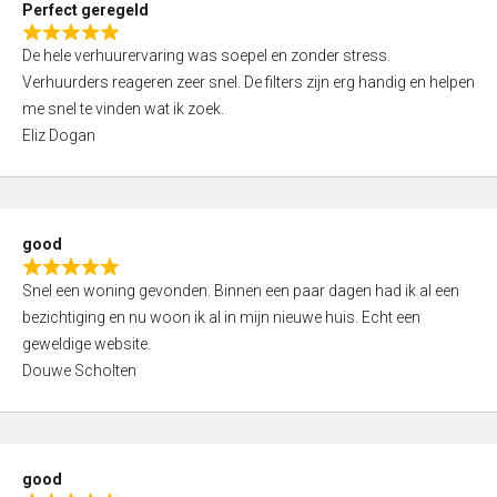
Perfect geregeld
o
R
u
De hele verhuurervaring was soepel en zonder stress.
a
t
Verhuurders reageren zeer snel. De filters zijn erg handig en helpen
t
o
me snel te vinden wat ik zoek.
e
f
Eliz Dogan
d
5
5
,
0
good
o
R
u
Snel een woning gevonden. Binnen een paar dagen had ik al een
a
t
bezichtiging en nu woon ik al in mijn nieuwe huis. Echt een
t
o
geweldige website.
e
f
Douwe Scholten
d
5
5
,
0
good
o