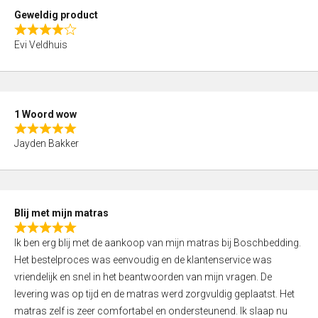
t
Geweldig product
o
R
f
Evi Veldhuis
a
5
t
e
d
1 Woord wow
4
R
,
Jayden Bakker
a
0
t
o
e
u
d
t
Blij met mijn matras
5
o
R
,
f
Ik ben erg blij met de aankoop van mijn matras bij Boschbedding.
a
0
5
Het bestelproces was eenvoudig en de klantenservice was
t
o
vriendelijk en snel in het beantwoorden van mijn vragen. De
e
u
levering was op tijd en de matras werd zorgvuldig geplaatst. Het
d
t
matras zelf is zeer comfortabel en ondersteunend. Ik slaap nu