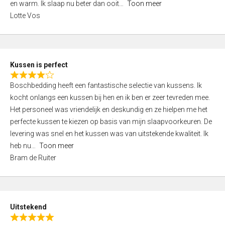
o
en warm. Ik slaap nu beter dan ooit
Toon meer
,
f
Lotte Vos
0
5
o
u
t
Kussen is perfect
o
R
f
Boschbedding heeft een fantastische selectie van kussens. Ik
a
5
kocht onlangs een kussen bij hen en ik ben er zeer tevreden mee.
t
Het personeel was vriendelijk en deskundig en ze hielpen me het
e
perfecte kussen te kiezen op basis van mijn slaapvoorkeuren. De
d
levering was snel en het kussen was van uitstekende kwaliteit. Ik
4
heb nu
Toon meer
,
Bram de Ruiter
0
o
u
t
Uitstekend
o
R
f