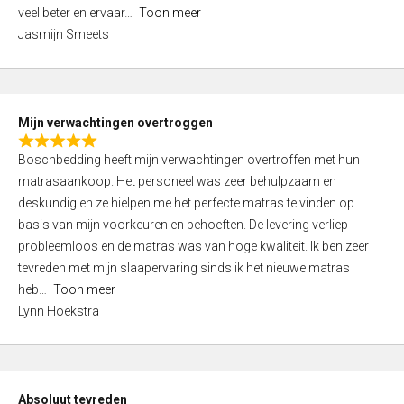
5
o
veel beter en ervaar
Toon meer
,
f
Jasmijn Smeets
0
5
o
u
t
Mijn verwachtingen overtroggen
o
R
f
Boschbedding heeft mijn verwachtingen overtroffen met hun
a
5
matrasaankoop. Het personeel was zeer behulpzaam en
t
deskundig en ze hielpen me het perfecte matras te vinden op
e
basis van mijn voorkeuren en behoeften. De levering verliep
d
probleemloos en de matras was van hoge kwaliteit. Ik ben zeer
5
tevreden met mijn slaapervaring sinds ik het nieuwe matras
,
heb
Toon meer
0
Lynn Hoekstra
o
u
t
o
Absoluut tevreden