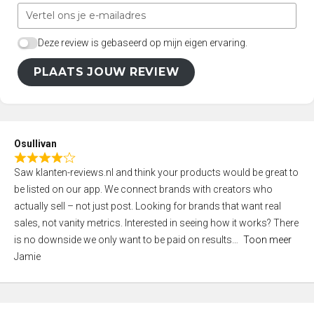
Deze review is gebaseerd op mijn eigen ervaring.
PLAATS JOUW REVIEW
Osullivan
R
Saw klanten-reviews.nl and think your products would be great to
a
be listed on our app. We connect brands with creators who
t
actually sell – not just post. Looking for brands that want real
e
sales, not vanity metrics. Interested in seeing how it works? There
d
is no downside we only want to be paid on results
Toon meer
4
Jamie
,
0
o