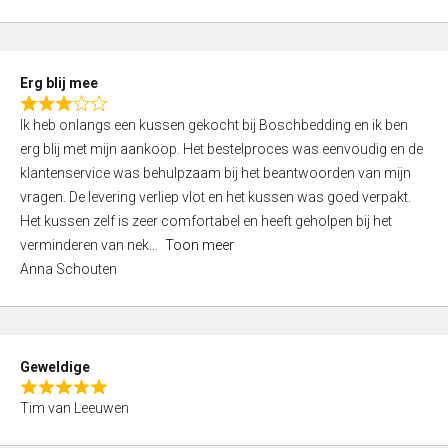
o
u
t
Erg blij mee
o
R
f
Ik heb onlangs een kussen gekocht bij Boschbedding en ik ben
a
5
erg blij met mijn aankoop. Het bestelproces was eenvoudig en de
t
klantenservice was behulpzaam bij het beantwoorden van mijn
e
vragen. De levering verliep vlot en het kussen was goed verpakt.
d
Het kussen zelf is zeer comfortabel en heeft geholpen bij het
3
verminderen van nek
Toon meer
,
Anna Schouten
0
o
u
t
Geweldige
o
R
f
Tim van Leeuwen
a
5
t