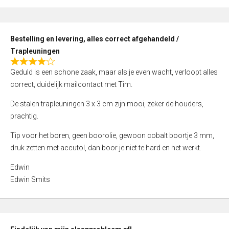
,
0
o
Bestelling en levering, alles correct afgehandeld /
u
Trapleuningen
t
R
o
Geduld is een schone zaak, maar als je even wacht, verloopt alles
a
f
correct, duidelijk mailcontact met Tim.
t
5
e
De stalen trapleuningen 3 x 3 cm zijn mooi, zeker de houders,
d
prachtig.
4
Tip voor het boren, geen boorolie, gewoon cobalt boortje 3 mm,
,
druk zetten met accutol, dan boor je niet te hard en het werkt.
0
o
Edwin
u
Edwin Smits
t
o
f
5