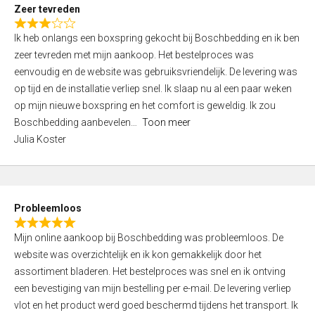
t
Zeer tevreden
o
R
f
Ik heb onlangs een boxspring gekocht bij Boschbedding en ik ben
a
5
zeer tevreden met mijn aankoop. Het bestelproces was
t
eenvoudig en de website was gebruiksvriendelijk. De levering was
e
op tijd en de installatie verliep snel. Ik slaap nu al een paar weken
d
op mijn nieuwe boxspring en het comfort is geweldig. Ik zou
3
Boschbedding aanbevelen
Toon meer
,
Julia Koster
0
o
u
t
Probleemloos
o
R
f
Mijn online aankoop bij Boschbedding was probleemloos. De
a
5
website was overzichtelijk en ik kon gemakkelijk door het
t
assortiment bladeren. Het bestelproces was snel en ik ontving
e
een bevestiging van mijn bestelling per e-mail. De levering verliep
d
vlot en het product werd goed beschermd tijdens het transport. Ik
5