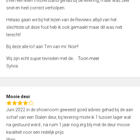
Even een klein misverstand gehad bij de levering, maar was zeer
5
a
snel en heel correct verholpen.
t
e
Helaas gaan we bij het lezen van de Reviews altijd van het
d
slechtste uit deze fout heb ik ook gemaakt maar dit was niet
4
terecht!
,
Bij deze alle lof aan Tim van mr. Noir!!
0
o
Wij zijn echt super tevreden met de
Toon meer
u
Sylvia
t
o
f
5
Mooie deur
R
Juni 2022 in de showroom geweest goed advies gehad bij de aan
a
schaf van een Stalen deur, bij levering miste ik 1 tussen lager wat
t
na gestuurd werd , na ruim 1 jaar nog erg blij met de deur mooie
e
kwaliteit voor een redelijk prijs.
d
Wim