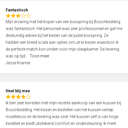
u
d
t
Fantastisch
4
o
R
,
f
Mijn ervaring met het kopen van een boxspring bij Boschbedding
a
0
5
was fantastisch. Het personeel was zeer professioneel en gaf me
t
o
deskundig advies bij het kiezen van de juiste boxspring. Ze
e
u
hadden een breed scala aan opties om uit te kiezen waardoor ik
d
t
de perfecte match kon vinden voor mijn slaapkamer. De levering
3
o
was op tijd
Toon meer
,
f
Jesse Kramer
0
5
o
u
t
Heel blij mee
o
R
f
Ik ben zeer tevreden met mijn recente aankoop van een kussen bij
a
5
Boschbedding. Het kiezen en bestellen van het kussen verliep
t
moeiteloos en de levering was snel. Het kussen zelf is van hoge
e
kwaliteit en biedt uitstekend comfort en ondersteuning. Ik merk
d