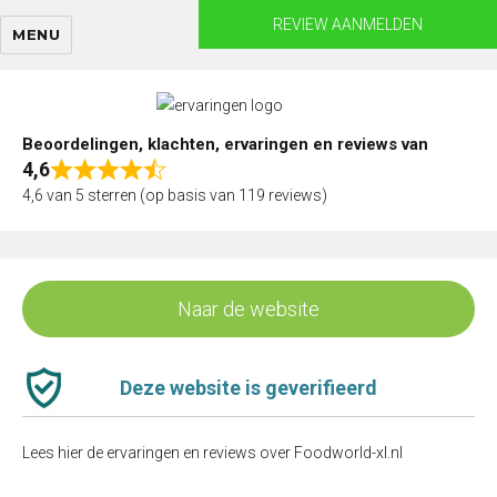
Skip
REVIEW AANMELDEN
MENU
to
content
Beoordelingen, klachten, ervaringen en reviews van
4,6
Rated
4,6 van 5 sterren (op basis van 119 reviews)
4,6
out
of
5
Naar de website
Deze website is geverifieerd
Lees hier de ervaringen en reviews over Foodworld-xl.nl