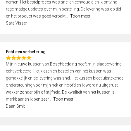
nemen. Het bestelproces was snel en eenvoudig en ik ontving
d
regelmatige updates over mijn bestelling. De levering was op tijd
4
en het product was goed verpakt
Toon meer
,
Sara Visser
0
o
u
t
Echt een verbetering
o
R
f
Mijn nieuwe kussen van Boschbedding heeft mijn slaapervaring
a
5
echt verbeterd. Het kiezen en bestellen van het kussen was
t
gemakkelijk en de levering was snel. Het kussen biedt uitstekende
e
ondersteuning voor mijn nek en hoofd en ik word nu uitgerust
d
wakker zonder pijn of stijfheid. De kwaliteit van het kussen is
5
merkbaar en ik ben zeer
Toon meer
,
Daan Smit
0
o
u