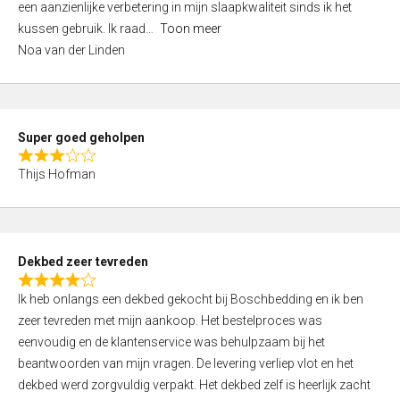
een aanzienlijke verbetering in mijn slaapkwaliteit sinds ik het
4
kussen gebruik. Ik raad
Toon meer
,
Noa van der Linden
0
o
u
t
Super goed geholpen
o
R
f
Thijs Hofman
a
5
t
e
d
Dekbed zeer tevreden
3
R
,
Ik heb onlangs een dekbed gekocht bij Boschbedding en ik ben
a
0
zeer tevreden met mijn aankoop. Het bestelproces was
t
o
eenvoudig en de klantenservice was behulpzaam bij het
e
u
beantwoorden van mijn vragen. De levering verliep vlot en het
d
t
dekbed werd zorgvuldig verpakt. Het dekbed zelf is heerlijk zacht
4