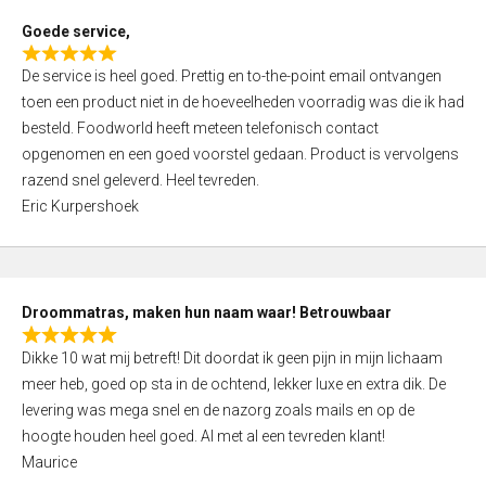
t
Goede service,
o
R
f
De service is heel goed. Prettig en to-the-point email ontvangen
a
5
toen een product niet in de hoeveelheden voorradig was die ik had
t
besteld. Foodworld heeft meteen telefonisch contact
e
opgenomen en een goed voorstel gedaan. Product is vervolgens
d
razend snel geleverd. Heel tevreden.
5
Eric Kurpershoek
,
0
o
u
Droommatras, maken hun naam waar! Betrouwbaar
t
R
o
Dikke 10 wat mij betreft! Dit doordat ik geen pijn in mijn lichaam
a
f
meer heb, goed op sta in de ochtend, lekker luxe en extra dik. De
t
5
levering was mega snel en de nazorg zoals mails en op de
e
hoogte houden heel goed. Al met al een tevreden klant!
d
Maurice
5