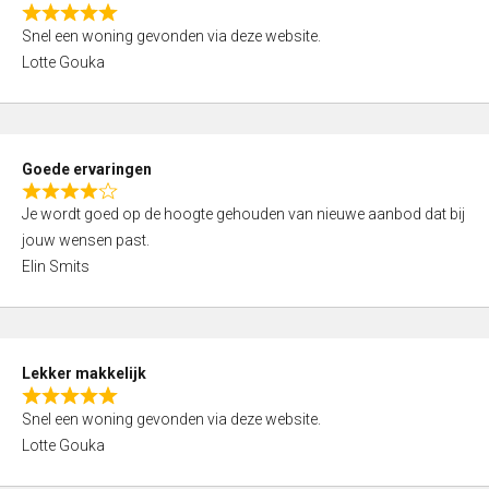
o
R
u
Snel een woning gevonden via deze website.
a
t
Lotte Gouka
t
o
e
f
d
5
5
Goede ervaringen
,
R
0
Je wordt goed op de hoogte gehouden van nieuwe aanbod dat bij
a
o
jouw wensen past.
t
u
Elin Smits
e
t
d
o
4
f
,
5
Lekker makkelijk
0
R
o
Snel een woning gevonden via deze website.
a
u
Lotte Gouka
t
t
e