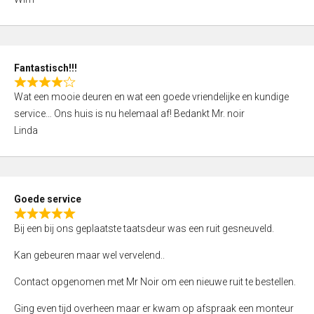
4
,
0
o
Fantastisch!!!
u
R
t
Wat een mooie deuren en wat een goede vriendelijke en kundige
a
o
service… Ons huis is nu helemaal af! Bedankt Mr. noir
t
f
Linda
e
5
d
4
,
Goede service
0
R
o
Bij een bij ons geplaatste taatsdeur was een ruit gesneuveld.
a
u
t
Kan gebeuren maar wel vervelend..
t
e
o
Contact opgenomen met Mr Noir om een nieuwe ruit te bestellen.
d
f
5
Ging even tijd overheen maar er kwam op afspraak een monteur
5