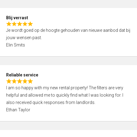
o
d
f
5
5
Blij verrast
,
R
0
Je wordt goed op de hoogte gehouden van nieuwe aanbod dat bij
a
o
jouw wensen past.
t
u
Elin Smits
e
t
d
o
5
f
,
5
Reliable service
0
R
o
I am so happy with my new rental property! The filters are very
a
u
helpful and allowed me to quickly find what I was looking for. I
t
t
also received quick responses from landlords.
e
o
Ethan Taylor
d
f
5
5
,
0