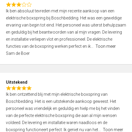
f
R
5
Ik ben absoluut tevreden met mijn recente aankoop van een
a
elektrische boxspring bij Boschbedding. Het was een geweldige
t
ervaring van begin tot eind. Het personeel was uiterst behulpzaam
e
en geduldig bij het beantwoorden van al mijn vragen. De levering
d
en installatie verliepen vlot en professioneel. De elektrische
3
functies van de boxspring werken perfect en ik
Toon meer
,
Sam de Boer
0
o
u
t
Uitstekend
o
R
f
Ik ben ontzettend blij met mijn elektrische boxspring van
a
5
Boschbedding. Het is een uitstekende aankoop geweest. Het
t
personeel was vriendelijk en geduldig en hielp me bij het vinden
e
van de perfecte elektrische boxspring die aan al mijn wensen
d
voldeed. De levering en installatie waren naadloos en de
5
boxspring functioneert perfect. Ik geniet nu van het
Toon meer