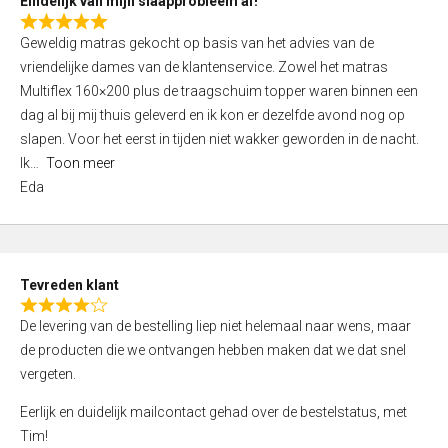
Eindelijk van mijn slaapprobleem af!
R
Geweldig matras gekocht op basis van het advies van de
a
vriendelijke dames van de klantenservice. Zowel het matras
t
Multiflex 160×200 plus de traagschuim topper waren binnen een
e
dag al bij mij thuis geleverd en ik kon er dezelfde avond nog op
d
slapen. Voor het eerst in tijden niet wakker geworden in de nacht.
5
Ik
Toon meer
,
Eda
0
o
u
t
Tevreden klant
o
R
f
De levering van de bestelling liep niet helemaal naar wens, maar
a
5
de producten die we ontvangen hebben maken dat we dat snel
t
vergeten.
e
d
Eerlijk en duidelijk mailcontact gehad over de bestelstatus, met
4
Tim!