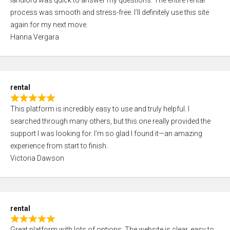
landlord was quick to answer my questions. The entire rental
e
o
process was smooth and stress-free. I’ll definitely use this site
d
f
again for my next move.
5
5
Hanna Vergara
,
0
o
u
rental
t
R
o
This platform is incredibly easy to use and truly helpful. I
a
f
searched through many others, but this one really provided the
t
5
support I was looking for. I’m so glad I found it—an amazing
e
experience from start to finish.
d
Victoria Dawson
5
,
0
o
rental
u
R
t
Great platform with lots of options. The website is clear, easy to