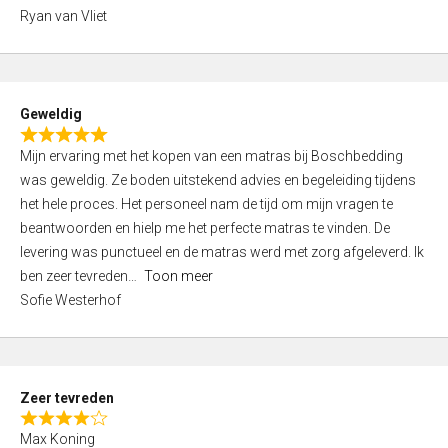
,
Ryan van Vliet
0
o
u
t
Geweldig
o
R
f
Mijn ervaring met het kopen van een matras bij Boschbedding
a
5
was geweldig. Ze boden uitstekend advies en begeleiding tijdens
t
het hele proces. Het personeel nam de tijd om mijn vragen te
e
beantwoorden en hielp me het perfecte matras te vinden. De
d
levering was punctueel en de matras werd met zorg afgeleverd. Ik
5
ben zeer tevreden
Toon meer
,
Sofie Westerhof
0
o
u
t
Zeer tevreden
o
R
f
Max Koning