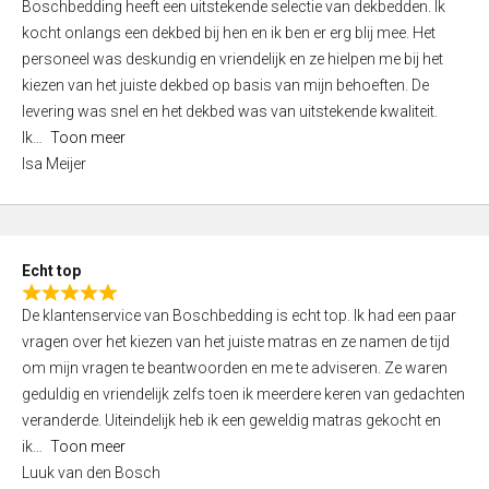
Boschbedding heeft een uitstekende selectie van dekbedden. Ik
a
5
kocht onlangs een dekbed bij hen en ik ben er erg blij mee. Het
t
personeel was deskundig en vriendelijk en ze hielpen me bij het
e
kiezen van het juiste dekbed op basis van mijn behoeften. De
d
levering was snel en het dekbed was van uitstekende kwaliteit.
5
Ik
Toon meer
,
Isa Meijer
0
o
u
t
Echt top
o
R
f
De klantenservice van Boschbedding is echt top. Ik had een paar
a
5
vragen over het kiezen van het juiste matras en ze namen de tijd
t
om mijn vragen te beantwoorden en me te adviseren. Ze waren
e
geduldig en vriendelijk zelfs toen ik meerdere keren van gedachten
d
veranderde. Uiteindelijk heb ik een geweldig matras gekocht en
5
ik
Toon meer
,
Luuk van den Bosch
0