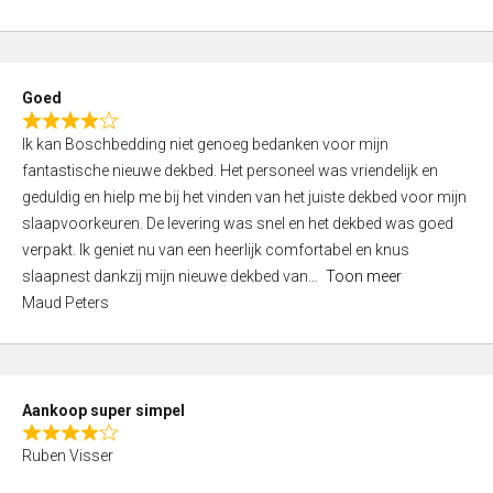
a
5
t
e
d
Goed
4
R
,
Ik kan Boschbedding niet genoeg bedanken voor mijn
a
0
fantastische nieuwe dekbed. Het personeel was vriendelijk en
t
o
geduldig en hielp me bij het vinden van het juiste dekbed voor mijn
e
u
slaapvoorkeuren. De levering was snel en het dekbed was goed
d
t
verpakt. Ik geniet nu van een heerlijk comfortabel en knus
4
o
slaapnest dankzij mijn nieuwe dekbed van
Toon meer
,
f
Maud Peters
0
5
o
u
t
Aankoop super simpel
o
R
f
Ruben Visser
a
5