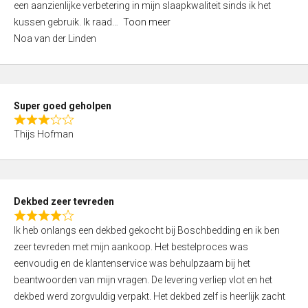
een aanzienlijke verbetering in mijn slaapkwaliteit sinds ik het
4
kussen gebruik. Ik raad
Toon meer
,
Noa van der Linden
0
o
u
t
Super goed geholpen
o
R
f
Thijs Hofman
a
5
t
e
d
Dekbed zeer tevreden
3
R
,
Ik heb onlangs een dekbed gekocht bij Boschbedding en ik ben
a
0
zeer tevreden met mijn aankoop. Het bestelproces was
t
o
eenvoudig en de klantenservice was behulpzaam bij het
e
u
beantwoorden van mijn vragen. De levering verliep vlot en het
d
t
dekbed werd zorgvuldig verpakt. Het dekbed zelf is heerlijk zacht
4