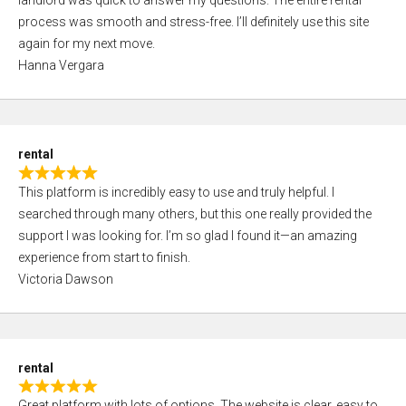
landlord was quick to answer my questions. The entire rental
e
o
process was smooth and stress-free. I’ll definitely use this site
d
f
again for my next move.
5
5
Hanna Vergara
,
0
o
u
rental
t
R
o
This platform is incredibly easy to use and truly helpful. I
a
f
searched through many others, but this one really provided the
t
5
support I was looking for. I’m so glad I found it—an amazing
e
experience from start to finish.
d
Victoria Dawson
5
,
0
o
rental
u
R
t
Great platform with lots of options. The website is clear, easy to