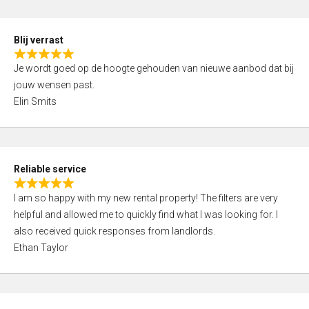
o
d
f
5
5
Blij verrast
,
R
0
Je wordt goed op de hoogte gehouden van nieuwe aanbod dat bij
a
o
jouw wensen past.
t
u
Elin Smits
e
t
d
o
5
f
,
5
Reliable service
0
R
o
I am so happy with my new rental property! The filters are very
a
u
helpful and allowed me to quickly find what I was looking for. I
t
t
also received quick responses from landlords.
e
o
Ethan Taylor
d
f
5
5
,
0