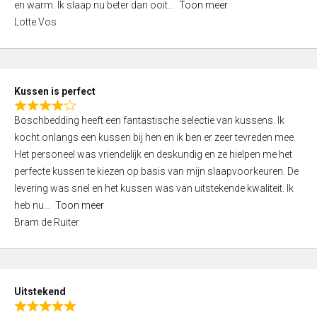
o
en warm. Ik slaap nu beter dan ooit
Toon meer
,
f
Lotte Vos
0
5
o
u
t
Kussen is perfect
o
R
f
Boschbedding heeft een fantastische selectie van kussens. Ik
a
5
kocht onlangs een kussen bij hen en ik ben er zeer tevreden mee.
t
Het personeel was vriendelijk en deskundig en ze hielpen me het
e
perfecte kussen te kiezen op basis van mijn slaapvoorkeuren. De
d
levering was snel en het kussen was van uitstekende kwaliteit. Ik
4
heb nu
Toon meer
,
Bram de Ruiter
0
o
u
t
Uitstekend
o
R
f