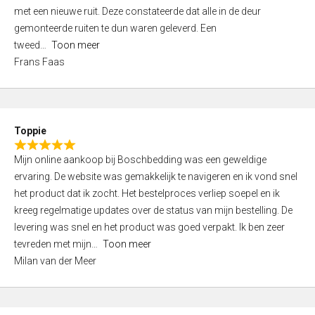
,
met een nieuwe ruit. Deze constateerde dat alle in de deur
0
gemonteerde ruiten te dun waren geleverd. Een
o
tweed
Toon meer
u
Frans Faas
t
o
f
5
Toppie
R
Mijn online aankoop bij Boschbedding was een geweldige
a
ervaring. De website was gemakkelijk te navigeren en ik vond snel
t
het product dat ik zocht. Het bestelproces verliep soepel en ik
e
kreeg regelmatige updates over de status van mijn bestelling. De
d
levering was snel en het product was goed verpakt. Ik ben zeer
5
tevreden met mijn
Toon meer
,
Milan van der Meer
0
o
u