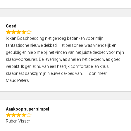
a
5
t
e
d
Goed
4
R
,
Ik kan Boschbedding niet genoeg bedanken voor mijn
a
0
fantastische nieuwe dekbed. Het personeel was vriendelijk en
t
o
geduldig en hielp me bij het vinden van het juiste dekbed voor mijn
e
u
slaapvoorkeuren. De levering was snel en het dekbed was goed
d
t
verpakt. Ik geniet nu van een heerlijk comfortabel en knus
4
o
slaapnest dankzij mijn nieuwe dekbed van
Toon meer
,
f
Maud Peters
0
5
o
u
t
Aankoop super simpel
o
R
f
Ruben Visser
a
5