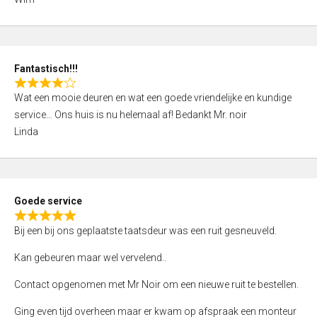
4
,
0
o
Fantastisch!!!
u
R
t
Wat een mooie deuren en wat een goede vriendelijke en kundige
a
o
service… Ons huis is nu helemaal af! Bedankt Mr. noir
t
f
Linda
e
5
d
4
,
Goede service
0
R
o
Bij een bij ons geplaatste taatsdeur was een ruit gesneuveld.
a
u
t
Kan gebeuren maar wel vervelend..
t
e
o
Contact opgenomen met Mr Noir om een nieuwe ruit te bestellen.
d
f
5
Ging even tijd overheen maar er kwam op afspraak een monteur
5