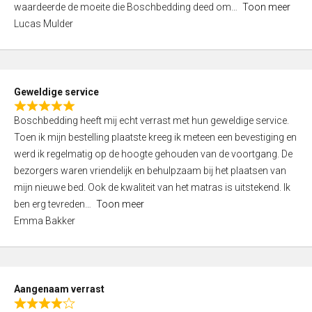
waardeerde de moeite die Boschbedding deed om
Toon meer
,
Lucas Mulder
0
o
u
t
Geweldige service
o
R
f
Boschbedding heeft mij echt verrast met hun geweldige service.
a
5
Toen ik mijn bestelling plaatste kreeg ik meteen een bevestiging en
t
werd ik regelmatig op de hoogte gehouden van de voortgang. De
e
bezorgers waren vriendelijk en behulpzaam bij het plaatsen van
d
mijn nieuwe bed. Ook de kwaliteit van het matras is uitstekend. Ik
5
ben erg tevreden
Toon meer
,
Emma Bakker
0
o
u
t
Aangenaam verrast
o
R