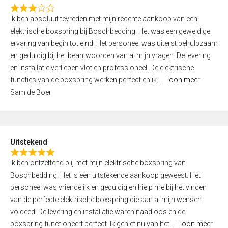
f
R
5
Ik ben absoluut tevreden met mijn recente aankoop van een
a
elektrische boxspring bij Boschbedding. Het was een geweldige
t
ervaring van begin tot eind. Het personeel was uiterst behulpzaam
e
en geduldig bij het beantwoorden van al mijn vragen. De levering
d
en installatie verliepen vlot en professioneel. De elektrische
3
functies van de boxspring werken perfect en ik
Toon meer
,
Sam de Boer
0
o
u
t
Uitstekend
o
R
f
Ik ben ontzettend blij met mijn elektrische boxspring van
a
5
Boschbedding. Het is een uitstekende aankoop geweest. Het
t
personeel was vriendelijk en geduldig en hielp me bij het vinden
e
van de perfecte elektrische boxspring die aan al mijn wensen
d
voldeed. De levering en installatie waren naadloos en de
5
boxspring functioneert perfect. Ik geniet nu van het
Toon meer