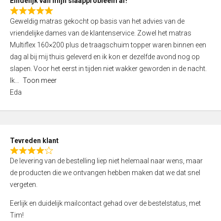
Eindelijk van mijn slaapprobleem af!
R
Geweldig matras gekocht op basis van het advies van de
a
vriendelijke dames van de klantenservice. Zowel het matras
t
Multiflex 160×200 plus de traagschuim topper waren binnen een
e
dag al bij mij thuis geleverd en ik kon er dezelfde avond nog op
d
slapen. Voor het eerst in tijden niet wakker geworden in de nacht.
5
Ik
Toon meer
,
Eda
0
o
u
t
Tevreden klant
o
R
f
De levering van de bestelling liep niet helemaal naar wens, maar
a
5
de producten die we ontvangen hebben maken dat we dat snel
t
vergeten.
e
d
Eerlijk en duidelijk mailcontact gehad over de bestelstatus, met
4
Tim!