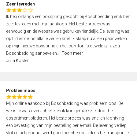
t
Zeer tevreden
o
R
f
Ik heb onlangs een boxspring gekocht bij Boschbedding en ik ben
a
5
zeer tevreden met mijn aankoop. Het bestelproces was
t
eenvoudig en de website was gebruiksvriendelijk. De levering was
e
op tijd en de installatie verliep snel. Ik slaap nu al een paar weken
d
op mijn nieuwe boxspring en het comfort is geweldig. Ik zou
3
Boschbedding aanbevelen
Toon meer
,
Julia Koster
0
o
u
t
Probleemloos
o
R
f
Mijn online aankoop bij Boschbedding was probleemloos. De
a
5
website was overzichtelijk en ik kon gemakkelijk door het
t
assortiment bladeren. Het bestelproces was snel en ik ontving
e
een bevestiging van mijn bestelling per e-mail. De levering verliep
d
vlot en het product werd goed beschermd tijdens het transport. Ik
5