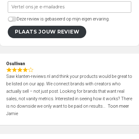
Deze review is gebaseerd op mijn eigen ervaring.
PLAATS JOUW REVIEW
Osullivan
R
Saw klanten-reviews.nl and think your products would be great to
a
be listed on our app. We connect brands with creators who
t
actually sell – not just post. Looking for brands that want real
e
sales, not vanity metrics. Interested in seeing how it works? There
d
is no downside we only want to be paid on results
Toon meer
4
Jamie
,
0
o