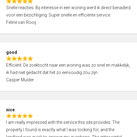
R
u
Snelle reacties. Bij interesse in een woning werd ik direct benaderd
a
t
voor een bezichtiging. Super snelle en efficiënte service.
t
o
Feline van Rooij
e
f
d
5
5
,
good
0
R
o
Efficiënt. De zoektocht naar een woning was zo snel en makkelijk,
a
u
ik had niet gedacht dat het zo eenvoudig zou zijn.
t
t
Casper Mulder
e
o
d
f
5
5
,
nice
0
R
o
I am really impressed with the service this site provides. The
a
u
property I found is exactly what I was looking for, and the
t
t