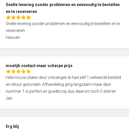
u
Snelle levering zonder problemen en eenvoudig te bestellen
t
en te reserveren
o
R
f
Snelle levering zonder problemen en eenvoudig te bestellen en te
a
5
reserveren
t
Hassen
e
d
5
,
moelijk contact maar scherpe prijs
0
R
o
Hele mooie stalen deur ontvangen ik had zelf 1 verkeerde besteld
a
u
en retour gezonden .Afhandeling ging langzaam maar deur
t
t
nummer 1 is perfect en goedkoop dus daarom toch 5 sterren
e
o
Jan
d
f
5
5
,
0
Erg blij