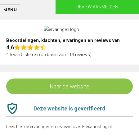
Skip
REVIEW AANMELDEN
MENU
to
content
Beoordelingen, klachten, ervaringen en reviews van
4,6
Rated
4,6 van 5 sterren (op basis van 119 reviews)
4,6
out
of
5
Naar de website
Deze website is geverifieerd
Lees hier de ervaringen en reviews over Flexahosting.nl