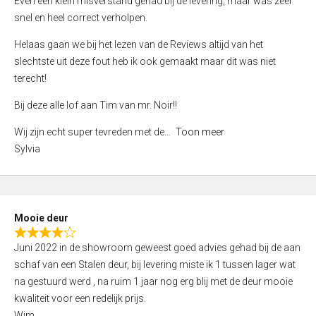
Even een klein misverstand gehad bij de levering, maar was zeer
5
a
snel en heel correct verholpen.
t
e
Helaas gaan we bij het lezen van de Reviews altijd van het
d
slechtste uit deze fout heb ik ook gemaakt maar dit was niet
4
terecht!
,
Bij deze alle lof aan Tim van mr. Noir!!
0
o
Wij zijn echt super tevreden met de
Toon meer
u
Sylvia
t
o
f
5
Mooie deur
R
Juni 2022 in de showroom geweest goed advies gehad bij de aan
a
schaf van een Stalen deur, bij levering miste ik 1 tussen lager wat
t
na gestuurd werd , na ruim 1 jaar nog erg blij met de deur mooie
e
kwaliteit voor een redelijk prijs.
d
Wim