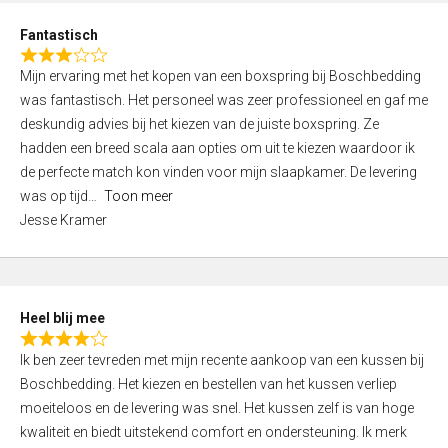
u
d
t
Fantastisch
4
o
R
,
f
Mijn ervaring met het kopen van een boxspring bij Boschbedding
a
0
5
was fantastisch. Het personeel was zeer professioneel en gaf me
t
o
deskundig advies bij het kiezen van de juiste boxspring. Ze
e
u
hadden een breed scala aan opties om uit te kiezen waardoor ik
d
t
de perfecte match kon vinden voor mijn slaapkamer. De levering
3
o
was op tijd
Toon meer
,
f
Jesse Kramer
0
5
o
u
t
Heel blij mee
o
R
f
Ik ben zeer tevreden met mijn recente aankoop van een kussen bij
a
5
Boschbedding. Het kiezen en bestellen van het kussen verliep
t
moeiteloos en de levering was snel. Het kussen zelf is van hoge
e
kwaliteit en biedt uitstekend comfort en ondersteuning. Ik merk
d