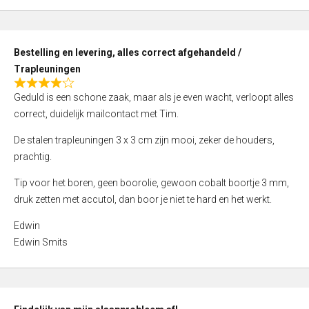
,
0
o
Bestelling en levering, alles correct afgehandeld /
u
Trapleuningen
t
R
o
Geduld is een schone zaak, maar als je even wacht, verloopt alles
a
f
correct, duidelijk mailcontact met Tim.
t
5
e
De stalen trapleuningen 3 x 3 cm zijn mooi, zeker de houders,
d
prachtig.
4
Tip voor het boren, geen boorolie, gewoon cobalt boortje 3 mm,
,
druk zetten met accutol, dan boor je niet te hard en het werkt.
0
o
Edwin
u
Edwin Smits
t
o
f
5