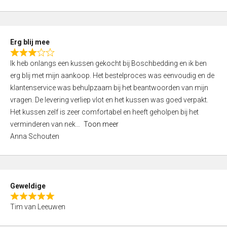
o
u
t
Erg blij mee
o
R
f
Ik heb onlangs een kussen gekocht bij Boschbedding en ik ben
a
5
erg blij met mijn aankoop. Het bestelproces was eenvoudig en de
t
klantenservice was behulpzaam bij het beantwoorden van mijn
e
vragen. De levering verliep vlot en het kussen was goed verpakt.
d
Het kussen zelf is zeer comfortabel en heeft geholpen bij het
3
verminderen van nek
Toon meer
,
Anna Schouten
0
o
u
t
Geweldige
o
R
f
Tim van Leeuwen
a
5
t