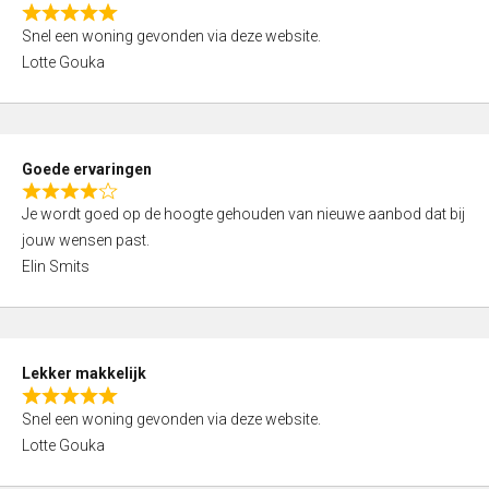
o
R
u
Snel een woning gevonden via deze website.
a
t
Lotte Gouka
t
o
e
f
d
5
5
Goede ervaringen
,
R
0
Je wordt goed op de hoogte gehouden van nieuwe aanbod dat bij
a
o
jouw wensen past.
t
u
Elin Smits
e
t
d
o
4
f
,
5
Lekker makkelijk
0
R
o
Snel een woning gevonden via deze website.
a
u
Lotte Gouka
t
t
e