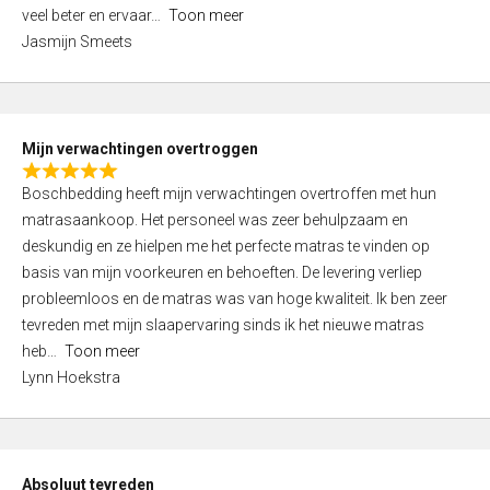
5
o
veel beter en ervaar
Toon meer
,
f
Jasmijn Smeets
0
5
o
u
t
Mijn verwachtingen overtroggen
o
R
f
Boschbedding heeft mijn verwachtingen overtroffen met hun
a
5
matrasaankoop. Het personeel was zeer behulpzaam en
t
deskundig en ze hielpen me het perfecte matras te vinden op
e
basis van mijn voorkeuren en behoeften. De levering verliep
d
probleemloos en de matras was van hoge kwaliteit. Ik ben zeer
5
tevreden met mijn slaapervaring sinds ik het nieuwe matras
,
heb
Toon meer
0
Lynn Hoekstra
o
u
t
o
Absoluut tevreden