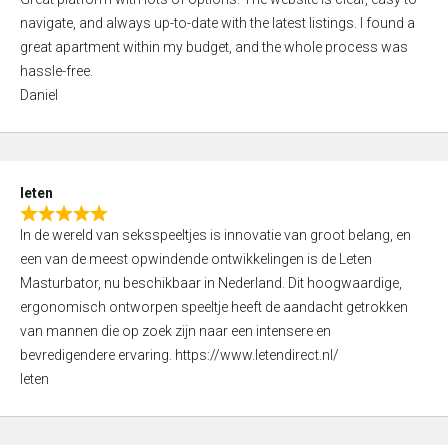
a
o
navigate, and always up-to-date with the latest listings. I found a
t
f
great apartment within my budget, and the whole process was
e
5
hassle-free.
d
Daniel
5
,
0
o
leten
u
R
t
In de wereld van seksspeeltjes is innovatie van groot belang, en
a
o
een van de meest opwindende ontwikkelingen is de Leten
t
f
Masturbator, nu beschikbaar in Nederland. Dit hoogwaardige,
e
5
ergonomisch ontworpen speeltje heeft de aandacht getrokken
d
van mannen die op zoek zijn naar een intensere en
5
bevredigendere ervaring. https://www.letendirect.nl/
,
leten
0
o
u