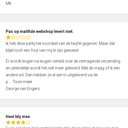
,
MK
0
o
u
t
Pas op malifide webshop levert niet.
o
R
Ik heb deze partij het voordeel van de twijfel gegeven. Maar dat
f
a
blijkt toch een fout van mij te zijn geweest.
5
t
e
Er wordt leugen na leugen verteld over de vertragende verzending
d
en uiteindelijk wordt het niet meer geleverd. Met de vraag of ik een
1
andere wil. Dan hebben ze al een tv uitgeleverd via de
,
p
Toon meer
0
George van Engers
o
u
t
o
Heel blij mee
f
R