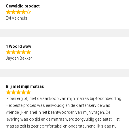
t
Geweldig product
o
R
f
Evi Veldhuis
a
5
t
e
d
1 Woord wow
4
R
,
Jayden Bakker
a
0
t
o
e
u
d
t
Blij met mijn matras
5
o
R
,
f
Ik ben erg blij met de aankoop van mijn matras bij Boschbedding.
a
0
5
Het bestelproces was eenvoudig en de klantenservice was
t
o
vriendelijk en snel in het beantwoorden van mijn vragen. De
e
u
levering was op tijd en de matras werd zorgvuldig geplaatst. Het
d
t
matras zelf is zeer comfortabel en ondersteunend. Ik slaap nu