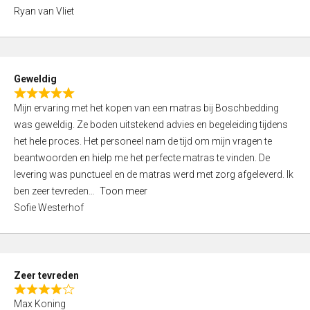
,
Ryan van Vliet
0
o
u
t
Geweldig
o
R
f
Mijn ervaring met het kopen van een matras bij Boschbedding
a
5
was geweldig. Ze boden uitstekend advies en begeleiding tijdens
t
het hele proces. Het personeel nam de tijd om mijn vragen te
e
beantwoorden en hielp me het perfecte matras te vinden. De
d
levering was punctueel en de matras werd met zorg afgeleverd. Ik
5
ben zeer tevreden
Toon meer
,
Sofie Westerhof
0
o
u
t
Zeer tevreden
o
R
f
Max Koning