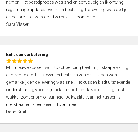
nemen. Het bestelproces was snel en eenvoudig en ik ontving
d
regelmatige updates over mijn bestelling. De levering was op tijd
4
en het product was goed verpakt
Toon meer
,
Sara Visser
0
o
u
t
Echt een verbetering
o
R
f
Mijn nieuwe kussen van Boschbedding heeft mijn slaapervaring
a
5
echt verbeterd. Het kiezen en bestellen van het kussen was
t
gemakkelijk en de levering was snel. Het kussen biedt uitstekende
e
ondersteuning voor mijn nek en hoofd en ik word nu uitgerust
d
wakker zonder pijn of stijfheid. De kwaliteit van het kussen is
5
merkbaar en ik ben zeer
Toon meer
,
Daan Smit
0
o
u