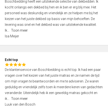
Boschbedding heeft een uitstekende selectie van dekbedden. Ik
a
5
kocht onlangs een dekbed bij hen en ik ben er erg blij mee. Het
t
personeel was deskundig en vriendelijk en ze hielpen me bij het
e
kiezen van het juiste dekbed op basis van mijn behoeften. De
d
levering was snel en het dekbed was van uitstekende kwaliteit.
5
Ik
Toon meer
,
Isa Meijer
0
o
u
t
Echt top
o
R
f
De klantenservice van Boschbedding is echt top. Ik had een paar
a
5
vragen over het kiezen van het juiste matras en ze namen de tijd
t
om mijn vragen te beantwoorden en me te adviseren. Ze waren
e
geduldig en vriendelijk zelfs toen ik meerdere keren van gedachten
d
veranderde. Uiteindelijk heb ik een geweldig matras gekocht en
5
ik
Toon meer
,
Luuk van den Bosch
0