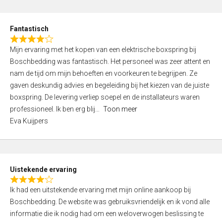
e
d
Fantastisch
5
R
,
Mijn ervaring met het kopen van een elektrische boxspring bij
a
0
Boschbedding was fantastisch. Het personeel was zeer attent en
t
o
nam de tijd om mijn behoeften en voorkeuren te begrijpen. Ze
e
u
gaven deskundig advies en begeleiding bij het kiezen van de juiste
d
t
boxspring. De levering verliep soepel en de installateurs waren
4
o
professioneel. Ik ben erg blij
Toon meer
,
f
Eva Kuijpers
0
5
o
u
t
Uistekende ervaring
o
R
f
Ik had een uitstekende ervaring met mijn online aankoop bij
a
5
Boschbedding. De website was gebruiksvriendelijk en ik vond alle
t
informatie die ik nodig had om een weloverwogen beslissing te
e