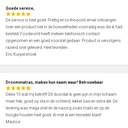
t
Goede service,
o
R
f
De service is heel goed. Prettig en to-the-point email ontvangen
a
5
toen een product niet in de hoeveelheden voorradig was die ik had
t
besteld. Foodworld heeft meteen telefonisch contact
e
opgenomen en een goed voorstel gedaan. Product is vervolgens
d
razend snel geleverd. Heel tevreden.
5
Eric Kurpershoek
,
0
o
u
Droommatras, maken hun naam waar! Betrouwbaar
t
R
o
Dikke 10 wat mij betreft! Dit doordat ik geen pijn in mijn lichaam
a
f
meer heb, goed op sta in de ochtend, lekker luxe en extra dik. De
t
5
levering was mega snel en de nazorg zoals mails en op de
e
hoogte houden heel goed. Al met al een tevreden klant!
d
Maurice
5