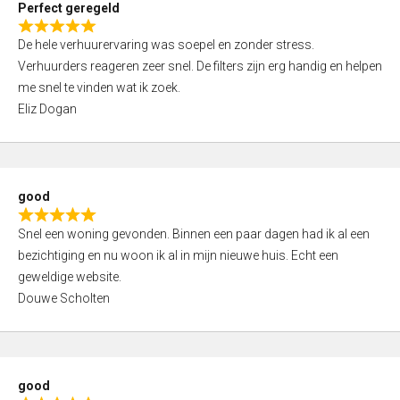
Perfect geregeld
o
R
u
De hele verhuurervaring was soepel en zonder stress.
a
t
Verhuurders reageren zeer snel. De filters zijn erg handig en helpen
t
o
me snel te vinden wat ik zoek.
e
f
Eliz Dogan
d
5
5
,
0
good
o
R
u
Snel een woning gevonden. Binnen een paar dagen had ik al een
a
t
bezichtiging en nu woon ik al in mijn nieuwe huis. Echt een
t
o
geweldige website.
e
f
Douwe Scholten
d
5
5
,
0
good
o