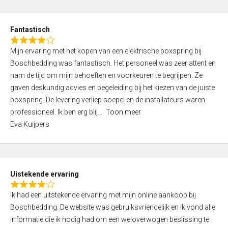
e
d
Fantastisch
5
R
,
Mijn ervaring met het kopen van een elektrische boxspring bij
a
0
Boschbedding was fantastisch. Het personeel was zeer attent en
t
o
nam de tijd om mijn behoeften en voorkeuren te begrijpen. Ze
e
u
gaven deskundig advies en begeleiding bij het kiezen van de juiste
d
t
boxspring. De levering verliep soepel en de installateurs waren
4
o
professioneel. Ik ben erg blij
Toon meer
,
f
Eva Kuijpers
0
5
o
u
t
Uistekende ervaring
o
R
f
Ik had een uitstekende ervaring met mijn online aankoop bij
a
5
Boschbedding. De website was gebruiksvriendelijk en ik vond alle
t
informatie die ik nodig had om een weloverwogen beslissing te
e