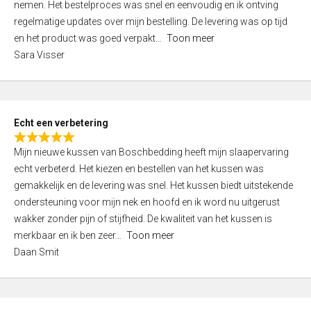
nemen. Het bestelproces was snel en eenvoudig en ik ontving
d
regelmatige updates over mijn bestelling. De levering was op tijd
4
en het product was goed verpakt
Toon meer
,
Sara Visser
0
o
u
t
Echt een verbetering
o
R
f
Mijn nieuwe kussen van Boschbedding heeft mijn slaapervaring
a
5
echt verbeterd. Het kiezen en bestellen van het kussen was
t
gemakkelijk en de levering was snel. Het kussen biedt uitstekende
e
ondersteuning voor mijn nek en hoofd en ik word nu uitgerust
d
wakker zonder pijn of stijfheid. De kwaliteit van het kussen is
5
merkbaar en ik ben zeer
Toon meer
,
Daan Smit
0
o
u