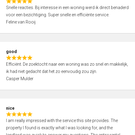
R
u
Snelle reacties. Bij interesse in een woning werd ik direct benaderd
a
t
voor een bezichtiging. Super snelle en efficiënte service.
t
o
Feline van Rooij
e
f
d
5
5
,
good
0
R
o
Efficiënt. De zoektocht naar een woning was zo snel en makkelijk,
a
u
ik had niet gedacht dat het zo eenvoudig zou zijn.
t
t
Casper Mulder
e
o
d
f
5
5
,
nice
0
R
o
I am really impressed with the service this site provides. The
a
u
property I found is exactly what I was looking for, and the
t
t