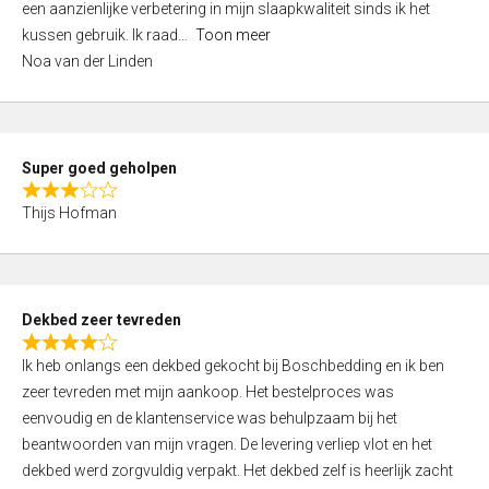
een aanzienlijke verbetering in mijn slaapkwaliteit sinds ik het
4
kussen gebruik. Ik raad
Toon meer
,
Noa van der Linden
0
o
u
t
Super goed geholpen
o
R
f
Thijs Hofman
a
5
t
e
d
Dekbed zeer tevreden
3
R
,
Ik heb onlangs een dekbed gekocht bij Boschbedding en ik ben
a
0
zeer tevreden met mijn aankoop. Het bestelproces was
t
o
eenvoudig en de klantenservice was behulpzaam bij het
e
u
beantwoorden van mijn vragen. De levering verliep vlot en het
d
t
dekbed werd zorgvuldig verpakt. Het dekbed zelf is heerlijk zacht
4