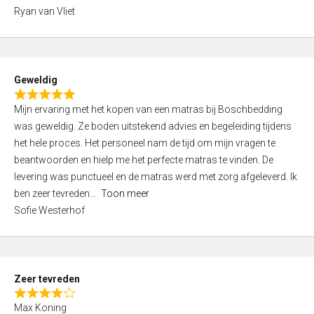
,
Ryan van Vliet
0
o
u
t
Geweldig
o
R
f
Mijn ervaring met het kopen van een matras bij Boschbedding
a
5
was geweldig. Ze boden uitstekend advies en begeleiding tijdens
t
het hele proces. Het personeel nam de tijd om mijn vragen te
e
beantwoorden en hielp me het perfecte matras te vinden. De
d
levering was punctueel en de matras werd met zorg afgeleverd. Ik
5
ben zeer tevreden
Toon meer
,
Sofie Westerhof
0
o
u
t
Zeer tevreden
o
R
f
Max Koning