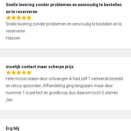
u
Snelle levering zonder problemen en eenvoudig te bestellen
t
en te reserveren
o
R
f
Snelle levering zonder problemen en eenvoudig te bestellen en te
a
5
reserveren
t
Hassen
e
d
5
,
moelijk contact maar scherpe prijs
0
R
o
Hele mooie stalen deur ontvangen ik had zelf 1 verkeerde besteld
a
u
en retour gezonden .Afhandeling ging langzaam maar deur
t
t
nummer 1 is perfect en goedkoop dus daarom toch 5 sterren
e
o
Jan
d
f
5
5
,
0
Erg blij