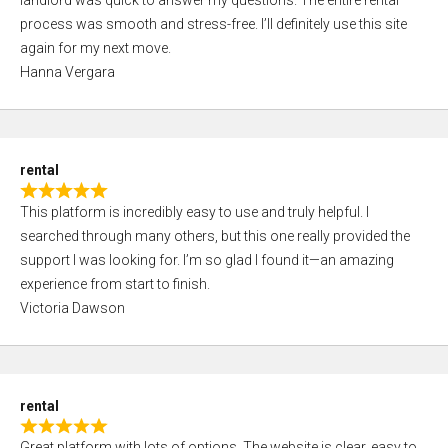
landlord was quick to answer my questions. The entire rental
e
o
process was smooth and stress-free. I’ll definitely use this site
d
f
again for my next move.
5
5
Hanna Vergara
,
0
o
u
rental
t
R
o
This platform is incredibly easy to use and truly helpful. I
a
f
searched through many others, but this one really provided the
t
5
support I was looking for. I’m so glad I found it—an amazing
e
experience from start to finish.
d
Victoria Dawson
5
,
0
o
rental
u
R
t
Great platform with lots of options. The website is clear, easy to