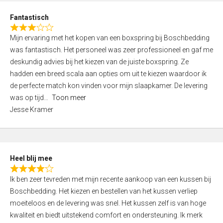
u
d
t
Fantastisch
4
o
R
,
f
Mijn ervaring met het kopen van een boxspring bij Boschbedding
a
0
5
was fantastisch. Het personeel was zeer professioneel en gaf me
t
o
deskundig advies bij het kiezen van de juiste boxspring. Ze
e
u
hadden een breed scala aan opties om uit te kiezen waardoor ik
d
t
de perfecte match kon vinden voor mijn slaapkamer. De levering
3
o
was op tijd
Toon meer
,
f
Jesse Kramer
0
5
o
u
t
Heel blij mee
o
R
f
Ik ben zeer tevreden met mijn recente aankoop van een kussen bij
a
5
Boschbedding. Het kiezen en bestellen van het kussen verliep
t
moeiteloos en de levering was snel. Het kussen zelf is van hoge
e
kwaliteit en biedt uitstekend comfort en ondersteuning. Ik merk
d