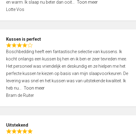
o
en warm. Ik slaap nu beter dan ooit
Toon meer
,
f
Lotte Vos
0
5
o
u
t
Kussen is perfect
o
R
f
Boschbedding heeft een fantastische selectie van kussens. Ik
a
5
kocht onlangs een kussen bij hen en ik ben er zeer tevreden mee.
t
Het personeel was vriendelijk en deskundig en ze hielpen me het
e
perfecte kussen te kiezen op basis van mijn slaapvoorkeuren. De
d
levering was snel en het kussen was van uitstekende kwaliteit. Ik
4
heb nu
Toon meer
,
Bram de Ruiter
0
o
u
t
Uitstekend
o
R
f