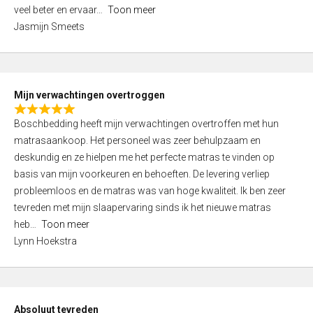
5
o
veel beter en ervaar
Toon meer
,
f
Jasmijn Smeets
0
5
o
u
t
Mijn verwachtingen overtroggen
o
R
f
Boschbedding heeft mijn verwachtingen overtroffen met hun
a
5
matrasaankoop. Het personeel was zeer behulpzaam en
t
deskundig en ze hielpen me het perfecte matras te vinden op
e
basis van mijn voorkeuren en behoeften. De levering verliep
d
probleemloos en de matras was van hoge kwaliteit. Ik ben zeer
5
tevreden met mijn slaapervaring sinds ik het nieuwe matras
,
heb
Toon meer
0
Lynn Hoekstra
o
u
t
o
Absoluut tevreden