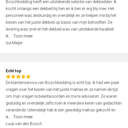
Boschbedding heeft een uitstekende selectie van dekbedden. Ik
a
5
kocht onlangs een dekbed bij hen en ik ben er erg blij mee. Het
t
personeel was deskundig en vriendelijk en ze hielpen me bij het
e
kiezen van het juiste dekbed op basis van mijn behoeften. De
d
levering was snel en het dekbed was van uitstekende kwaliteit.
5
Ik
Toon meer
,
Isa Meijer
0
o
u
t
Echt top
o
R
f
De klantenservice van Boschbedding is echt top. Ik had een paar
a
5
vragen over het kiezen van het juiste matras en ze namen de tijd
t
om mijn vragen te beantwoorden en me te adviseren. Ze waren
e
geduldig en vriendelijk zelfs toen ik meerdere keren van gedachten
d
veranderde. Uiteindelijk heb ik een geweldig matras gekocht en
5
ik
Toon meer
,
Luuk van den Bosch
0