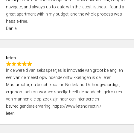
a
o
navigate, and always up-to-date with the latest listings. I found a
t
f
great apartment within my budget, and the whole process was
e
5
hassle-free.
d
Daniel
5
,
0
o
leten
u
R
t
In de wereld van seksspeeltjes is innovatie van groot belang, en
a
o
een van de meest opwindende ontwikkelingen is de Leten
t
f
Masturbator, nu beschikbaar in Nederland. Dit hoogwaardige,
e
5
ergonomisch ontworpen speeltje heeft de aandacht getrokken
d
van mannen die op zoek zijn naar een intensere en
5
bevredigendere ervaring. https://www.letendirect.nl/
,
leten
0
o
u