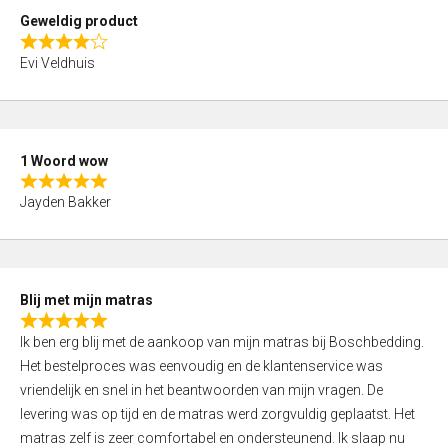
t
Geweldig product
o
R
f
Evi Veldhuis
a
5
t
e
d
1 Woord wow
4
R
,
Jayden Bakker
a
0
t
o
e
u
d
t
Blij met mijn matras
5
o
R
,
f
Ik ben erg blij met de aankoop van mijn matras bij Boschbedding.
a
0
5
Het bestelproces was eenvoudig en de klantenservice was
t
o
vriendelijk en snel in het beantwoorden van mijn vragen. De
e
u
levering was op tijd en de matras werd zorgvuldig geplaatst. Het
d
t
matras zelf is zeer comfortabel en ondersteunend. Ik slaap nu