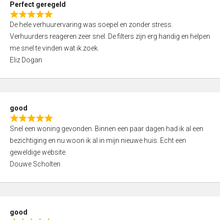
Perfect geregeld
o
R
u
De hele verhuurervaring was soepel en zonder stress.
a
t
Verhuurders reageren zeer snel. De filters zijn erg handig en helpen
t
o
me snel te vinden wat ik zoek.
e
f
Eliz Dogan
d
5
5
,
0
good
o
R
u
Snel een woning gevonden. Binnen een paar dagen had ik al een
a
t
bezichtiging en nu woon ik al in mijn nieuwe huis. Echt een
t
o
geweldige website.
e
f
Douwe Scholten
d
5
5
,
0
good
o