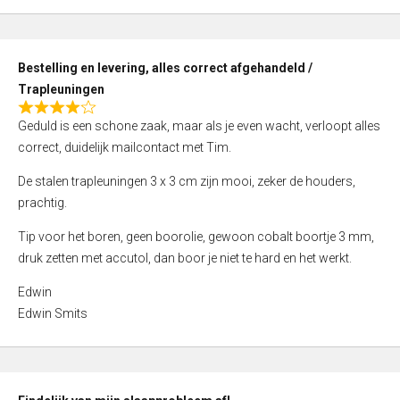
,
0
o
Bestelling en levering, alles correct afgehandeld /
u
Trapleuningen
t
R
o
Geduld is een schone zaak, maar als je even wacht, verloopt alles
a
f
correct, duidelijk mailcontact met Tim.
t
5
e
De stalen trapleuningen 3 x 3 cm zijn mooi, zeker de houders,
d
prachtig.
4
Tip voor het boren, geen boorolie, gewoon cobalt boortje 3 mm,
,
druk zetten met accutol, dan boor je niet te hard en het werkt.
0
o
Edwin
u
Edwin Smits
t
o
f
5