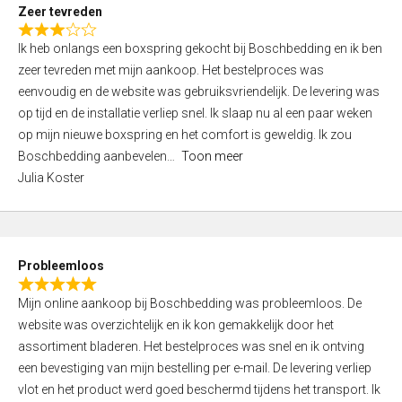
t
Zeer tevreden
o
R
f
Ik heb onlangs een boxspring gekocht bij Boschbedding en ik ben
a
5
zeer tevreden met mijn aankoop. Het bestelproces was
t
eenvoudig en de website was gebruiksvriendelijk. De levering was
e
op tijd en de installatie verliep snel. Ik slaap nu al een paar weken
d
op mijn nieuwe boxspring en het comfort is geweldig. Ik zou
3
Boschbedding aanbevelen
Toon meer
,
Julia Koster
0
o
u
t
Probleemloos
o
R
f
Mijn online aankoop bij Boschbedding was probleemloos. De
a
5
website was overzichtelijk en ik kon gemakkelijk door het
t
assortiment bladeren. Het bestelproces was snel en ik ontving
e
een bevestiging van mijn bestelling per e-mail. De levering verliep
d
vlot en het product werd goed beschermd tijdens het transport. Ik
5