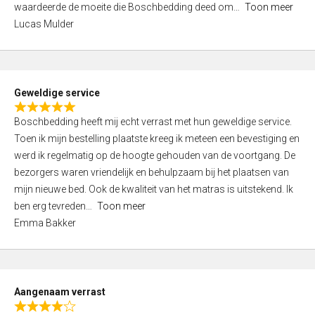
waardeerde de moeite die Boschbedding deed om
Toon meer
,
Lucas Mulder
0
o
u
t
Geweldige service
o
R
f
Boschbedding heeft mij echt verrast met hun geweldige service.
a
5
Toen ik mijn bestelling plaatste kreeg ik meteen een bevestiging en
t
werd ik regelmatig op de hoogte gehouden van de voortgang. De
e
bezorgers waren vriendelijk en behulpzaam bij het plaatsen van
d
mijn nieuwe bed. Ook de kwaliteit van het matras is uitstekend. Ik
5
ben erg tevreden
Toon meer
,
Emma Bakker
0
o
u
t
Aangenaam verrast
o
R