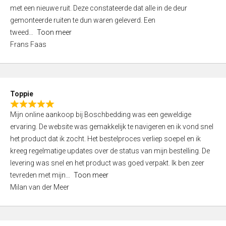
,
met een nieuwe ruit. Deze constateerde dat alle in de deur
0
gemonteerde ruiten te dun waren geleverd. Een
o
tweed
Toon meer
u
Frans Faas
t
o
f
5
Toppie
R
Mijn online aankoop bij Boschbedding was een geweldige
a
ervaring. De website was gemakkelijk te navigeren en ik vond snel
t
het product dat ik zocht. Het bestelproces verliep soepel en ik
e
kreeg regelmatige updates over de status van mijn bestelling. De
d
levering was snel en het product was goed verpakt. Ik ben zeer
5
tevreden met mijn
Toon meer
,
Milan van der Meer
0
o
u