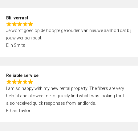
o
d
f
5
5
Blij verrast
,
R
0
Je wordt goed op de hoogte gehouden van nieuwe aanbod dat bij
a
o
jouw wensen past.
t
u
Elin Smits
e
t
d
o
5
f
,
5
Reliable service
0
R
o
I am so happy with my new rental property! The filters are very
a
u
helpful and allowed me to quickly find what I was looking for. I
t
t
also received quick responses from landlords.
e
o
Ethan Taylor
d
f
5
5
,
0