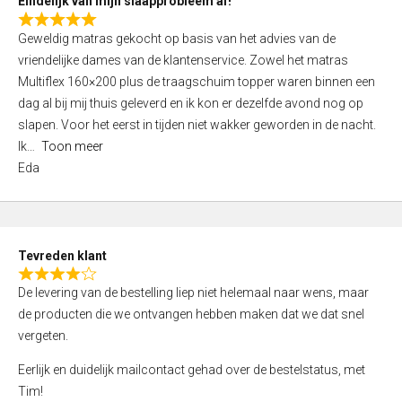
Eindelijk van mijn slaapprobleem af!
R
Geweldig matras gekocht op basis van het advies van de
a
vriendelijke dames van de klantenservice. Zowel het matras
t
Multiflex 160×200 plus de traagschuim topper waren binnen een
e
dag al bij mij thuis geleverd en ik kon er dezelfde avond nog op
d
slapen. Voor het eerst in tijden niet wakker geworden in de nacht.
5
Ik
Toon meer
,
Eda
0
o
u
t
Tevreden klant
o
R
f
De levering van de bestelling liep niet helemaal naar wens, maar
a
5
de producten die we ontvangen hebben maken dat we dat snel
t
vergeten.
e
d
Eerlijk en duidelijk mailcontact gehad over de bestelstatus, met
4
Tim!