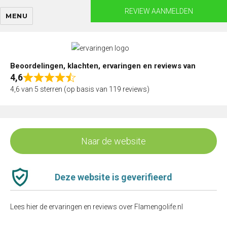
Skip
REVIEW AANMELDEN
MENU
to
content
Beoordelingen, klachten, ervaringen en reviews van
4,6
Rated
4,6 van 5 sterren (op basis van 119 reviews)
4,6
out
of
5
Naar de website
Deze website is geverifieerd
Lees hier de ervaringen en reviews over Flamengolife.nl