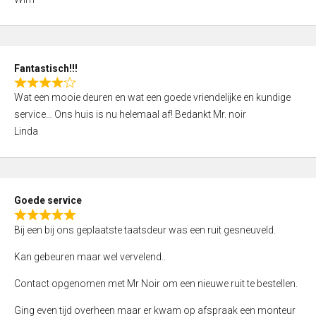
4
,
0
o
Fantastisch!!!
u
R
t
Wat een mooie deuren en wat een goede vriendelijke en kundige
a
o
service… Ons huis is nu helemaal af! Bedankt Mr. noir
t
f
Linda
e
5
d
4
,
Goede service
0
R
o
Bij een bij ons geplaatste taatsdeur was een ruit gesneuveld.
a
u
t
Kan gebeuren maar wel vervelend..
t
e
o
Contact opgenomen met Mr Noir om een nieuwe ruit te bestellen.
d
f
5
Ging even tijd overheen maar er kwam op afspraak een monteur
5