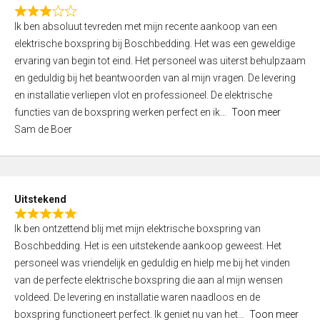
f
R
5
Ik ben absoluut tevreden met mijn recente aankoop van een
a
elektrische boxspring bij Boschbedding. Het was een geweldige
t
ervaring van begin tot eind. Het personeel was uiterst behulpzaam
e
en geduldig bij het beantwoorden van al mijn vragen. De levering
d
en installatie verliepen vlot en professioneel. De elektrische
3
functies van de boxspring werken perfect en ik
Toon meer
,
Sam de Boer
0
o
u
t
Uitstekend
o
R
f
Ik ben ontzettend blij met mijn elektrische boxspring van
a
5
Boschbedding. Het is een uitstekende aankoop geweest. Het
t
personeel was vriendelijk en geduldig en hielp me bij het vinden
e
van de perfecte elektrische boxspring die aan al mijn wensen
d
voldeed. De levering en installatie waren naadloos en de
5
boxspring functioneert perfect. Ik geniet nu van het
Toon meer