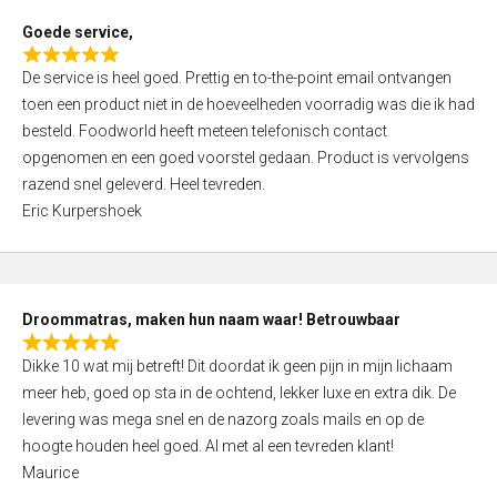
t
Goede service,
o
R
f
De service is heel goed. Prettig en to-the-point email ontvangen
a
5
toen een product niet in de hoeveelheden voorradig was die ik had
t
besteld. Foodworld heeft meteen telefonisch contact
e
opgenomen en een goed voorstel gedaan. Product is vervolgens
d
razend snel geleverd. Heel tevreden.
5
Eric Kurpershoek
,
0
o
u
Droommatras, maken hun naam waar! Betrouwbaar
t
R
o
Dikke 10 wat mij betreft! Dit doordat ik geen pijn in mijn lichaam
a
f
meer heb, goed op sta in de ochtend, lekker luxe en extra dik. De
t
5
levering was mega snel en de nazorg zoals mails en op de
e
hoogte houden heel goed. Al met al een tevreden klant!
d
Maurice
5