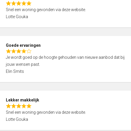
o
R
u
Snel een woning gevonden via deze website.
a
t
Lotte Gouka
t
o
e
f
d
5
5
Goede ervaringen
,
R
0
Je wordt goed op de hoogte gehouden van nieuwe aanbod dat bij
a
o
jouw wensen past.
t
u
Elin Smits
e
t
d
o
4
f
,
5
Lekker makkelijk
0
R
o
Snel een woning gevonden via deze website.
a
u
Lotte Gouka
t
t
e