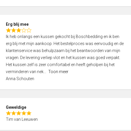
o
u
t
Erg blij mee
o
R
f
Ik heb onlangs een kussen gekocht bij Boschbedding en ik ben
a
5
erg blij met mijn aankoop. Het bestelproces was eenvoudig en de
t
klantenservice was behulpzaam bij het beantwoorden van mijn
e
vragen. De levering verliep vlot en het kussen was goed verpakt.
d
Het kussen zelf is zeer comfortabel en heeft geholpen bij het
3
verminderen van nek
Toon meer
,
Anna Schouten
0
o
u
t
Geweldige
o
R
f
Tim van Leeuwen
a
5
t