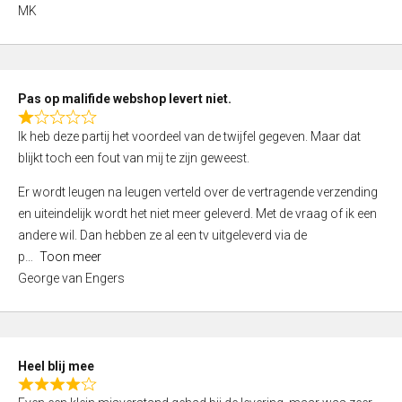
,
MK
0
o
u
t
Pas op malifide webshop levert niet.
o
R
Ik heb deze partij het voordeel van de twijfel gegeven. Maar dat
f
a
blijkt toch een fout van mij te zijn geweest.
5
t
e
Er wordt leugen na leugen verteld over de vertragende verzending
d
en uiteindelijk wordt het niet meer geleverd. Met de vraag of ik een
1
andere wil. Dan hebben ze al een tv uitgeleverd via de
,
p
Toon meer
0
George van Engers
o
u
t
o
Heel blij mee
f
R