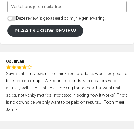
Deze review is gebaseerd op mijn eigen ervaring.
PLAATS JOUW REVIEW
Osullivan
R
Saw klanten-reviews.nl and think your products would be great to
a
be listed on our app. We connect brands with creators who
t
actually sell – not just post. Looking for brands that want real
e
sales, not vanity metrics. Interested in seeing how it works? There
d
is no downside we only want to be paid on results
Toon meer
4
Jamie
,
0
o