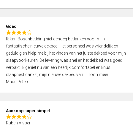
a
5
t
e
d
Goed
4
R
,
Ik kan Boschbedding niet genoeg bedanken voor mijn
a
0
fantastische nieuwe dekbed. Het personeel was vriendelijk en
t
o
geduldig en hielp me bij het vinden van het juiste dekbed voor mijn
e
u
slaapvoorkeuren. De levering was snel en het dekbed was goed
d
t
verpakt. Ik geniet nu van een heerlijk comfortabel en knus
4
o
slaapnest dankzij mijn nieuwe dekbed van
Toon meer
,
f
Maud Peters
0
5
o
u
t
Aankoop super simpel
o
R
f
Ruben Visser
a
5