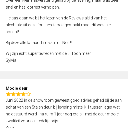
Even een klein misverstand gehad bij de levering, maar was zeer
5
a
snel en heel correct verholpen.
t
e
Helaas gaan we bij het lezen van de Reviews altijd van het
d
slechtste uit deze fout heb ik ook gemaakt maar dit was niet
4
terecht!
,
Bij deze alle lof aan Tim van mr. Noir!!
0
o
Wij zijn echt super tevreden met de
Toon meer
u
Sylvia
t
o
f
5
Mooie deur
R
Juni 2022 in de showroom geweest goed advies gehad bij de aan
a
schaf van een Stalen deur, bij levering miste ik 1 tussen lager wat
t
na gestuurd werd , na ruim 1 jaar nog erg blij met de deur mooie
e
kwaliteit voor een redelijk prijs.
d
Wim