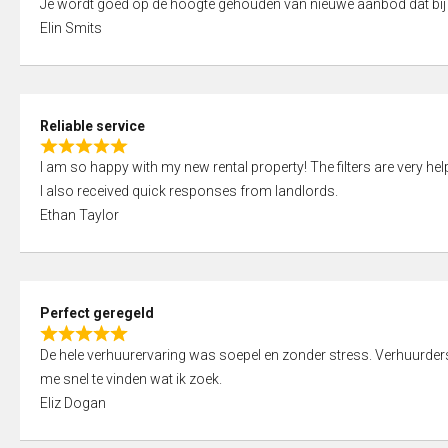
Je wordt goed op de hoogte gehouden van nieuwe aanbod dat bij
a
o
Elin Smits
t
u
e
t
d
o
5
f
Reliable service
,
5
R
0
I am so happy with my new rental property! The filters are very hel
a
o
I also received quick responses from landlords.
t
u
Ethan Taylor
e
t
d
o
5
f
,
5
Perfect geregeld
0
R
o
De hele verhuurervaring was soepel en zonder stress. Verhuurders r
a
u
me snel te vinden wat ik zoek.
t
t
Eliz Dogan
e
o
d
f