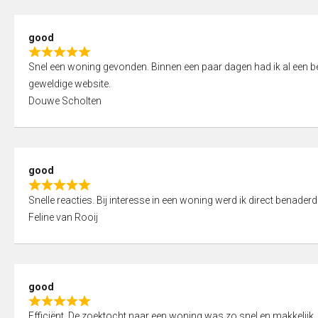
5
5
,
good
0
R
o
Snel een woning gevonden. Binnen een paar dagen had ik al een bez
a
u
geweldige website.
t
t
Douwe Scholten
e
o
d
f
5
5
,
good
0
R
o
Snelle reacties. Bij interesse in een woning werd ik direct benaderd
a
u
Feline van Rooij
t
t
e
o
d
f
5
5
good
,
R
0
Efficiënt. De zoektocht naar een woning was zo snel en makkelijk, 