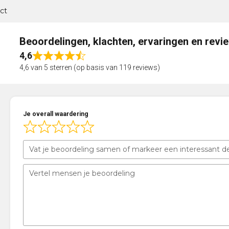
ct
Beoordelingen, klachten, ervaringen en revi
4,6
Rated
4,6 van 5 sterren (op basis van 119 reviews)
4,6
out
of
5
Je overall waardering