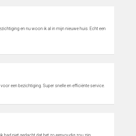
ichtiging en nu woon ik al in mijn nieuwe huis. Echt een
 voor een bezichtiging. Super snelle en efficiënte service.
ik had niet gedacht dat het zo eenvoudig zou zijn.