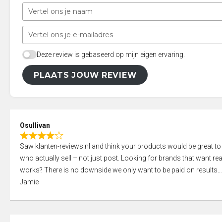
Deze review is gebaseerd op mijn eigen ervaring.
PLAATS JOUW REVIEW
Osullivan
R
Saw klanten-reviews.nl and think your products would be great to
a
who actually sell – not just post. Looking for brands that want real
t
works? There is no downside we only want to be paid on results
e
Jamie
d
4
,