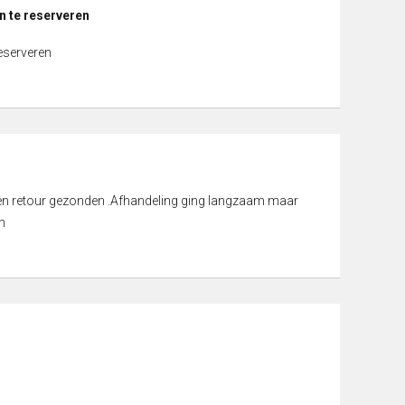
n te reserveren
reserveren
d en retour gezonden .Afhandeling ging langzaam maar
n