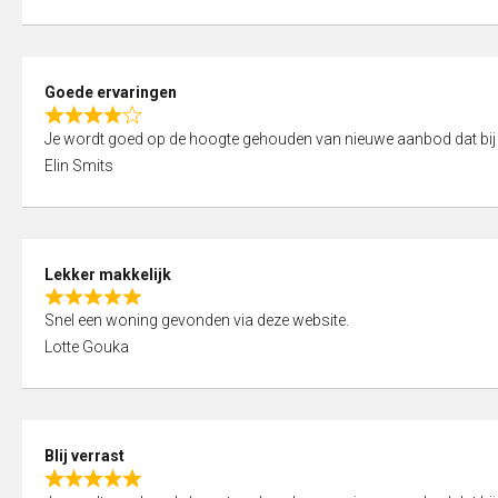
t
e
o
d
f
5
5
Goede ervaringen
,
R
0
Je wordt goed op de hoogte gehouden van nieuwe aanbod dat bij
a
o
Elin Smits
t
u
e
t
d
o
4
f
Lekker makkelijk
,
5
R
0
Snel een woning gevonden via deze website.
a
o
Lotte Gouka
t
u
e
t
d
o
5
f
Blij verrast
,
5
R
0