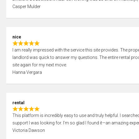
a
o
Casper Mulder
t
u
e
t
d
o
5
f
nice
,
5
R
0
I am really impressed with the service this site provides. The prope
a
o
landlord was quick to answer my questions. The entire rental proce
t
u
site again for my next move.
e
t
Hanna Vergara
d
o
5
f
,
5
0
rental
o
R
u
This platform is incredibly easy to use and truly helpful. I search
a
t
support I was looking for. I’m so glad I found it—an amazing exper
t
o
Victoria Dawson
e
f