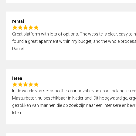
d
5
5
,
rental
0
R
o
Great platform with lots of options. The website is clear, easy to na
a
u
found a great apartment within my budget, and the whole process
t
t
Daniel
e
o
d
f
5
5
,
leten
0
R
o
In de wereld van seksspeeltjes is innovatie van groot belang, en 
a
u
Masturbator, nu beschikbaar in Nederland. Dit hoogwaardige, er
t
t
getrokken van mannen die op zoek zijn naar een intensere en bevre
e
o
leten
d
f
5
5
,