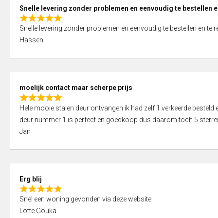
0
Snelle levering zonder problemen en eenvoudig te bestellen e
o
R
u
Snelle levering zonder problemen en eenvoudig te bestellen en te 
a
t
Hassen
t
o
e
f
d
5
5
moelijk contact maar scherpe prijs
,
R
0
Hele mooie stalen deur ontvangen ik had zelf 1 verkeerde bestel
a
o
deur nummer 1 is perfect en goedkoop dus daarom toch 5 sterre
t
u
Jan
e
t
d
o
5
f
,
5
Erg blij
0
R
o
Snel een woning gevonden via deze website.
a
u
Lotte Gouka
t