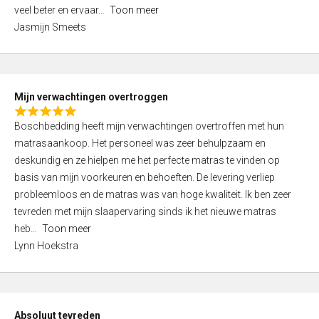
5
o
veel beter en ervaar
Toon meer
,
f
Jasmijn Smeets
0
5
o
u
t
Mijn verwachtingen overtroggen
o
R
f
Boschbedding heeft mijn verwachtingen overtroffen met hun
a
5
matrasaankoop. Het personeel was zeer behulpzaam en
t
deskundig en ze hielpen me het perfecte matras te vinden op
e
basis van mijn voorkeuren en behoeften. De levering verliep
d
probleemloos en de matras was van hoge kwaliteit. Ik ben zeer
5
tevreden met mijn slaapervaring sinds ik het nieuwe matras
,
heb
Toon meer
0
Lynn Hoekstra
o
u
t
o
Absoluut tevreden