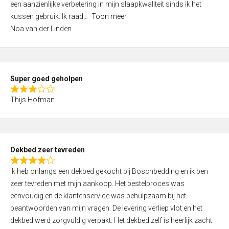
een aanzienlijke verbetering in mijn slaapkwaliteit sinds ik het
4
kussen gebruik. Ik raad
Toon meer
,
Noa van der Linden
0
o
u
t
Super goed geholpen
o
R
f
Thijs Hofman
a
5
t
e
d
Dekbed zeer tevreden
3
R
,
Ik heb onlangs een dekbed gekocht bij Boschbedding en ik ben
a
0
zeer tevreden met mijn aankoop. Het bestelproces was
t
o
eenvoudig en de klantenservice was behulpzaam bij het
e
u
beantwoorden van mijn vragen. De levering verliep vlot en het
d
t
dekbed werd zorgvuldig verpakt. Het dekbed zelf is heerlijk zacht
4