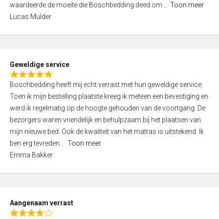
waardeerde de moeite die Boschbedding deed om
Toon meer
,
Lucas Mulder
0
o
u
t
Geweldige service
o
R
f
Boschbedding heeft mij echt verrast met hun geweldige service.
a
5
Toen ik mijn bestelling plaatste kreeg ik meteen een bevestiging en
t
werd ik regelmatig op de hoogte gehouden van de voortgang. De
e
bezorgers waren vriendelijk en behulpzaam bij het plaatsen van
d
mijn nieuwe bed. Ook de kwaliteit van het matras is uitstekend. Ik
5
ben erg tevreden
Toon meer
,
Emma Bakker
0
o
u
t
Aangenaam verrast
o
R