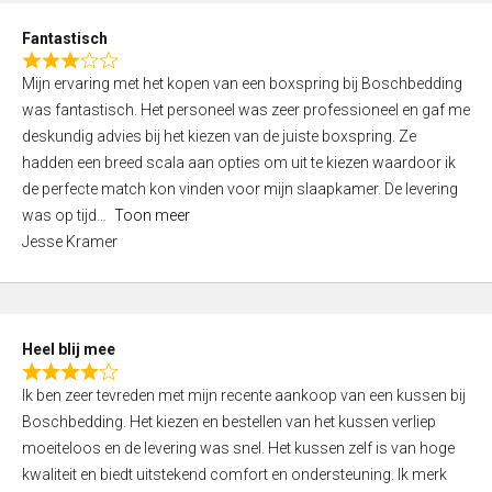
u
d
t
Fantastisch
4
o
R
,
f
Mijn ervaring met het kopen van een boxspring bij Boschbedding
a
0
5
was fantastisch. Het personeel was zeer professioneel en gaf me
t
o
deskundig advies bij het kiezen van de juiste boxspring. Ze
e
u
hadden een breed scala aan opties om uit te kiezen waardoor ik
d
t
de perfecte match kon vinden voor mijn slaapkamer. De levering
3
o
was op tijd
Toon meer
,
f
Jesse Kramer
0
5
o
u
t
Heel blij mee
o
R
f
Ik ben zeer tevreden met mijn recente aankoop van een kussen bij
a
5
Boschbedding. Het kiezen en bestellen van het kussen verliep
t
moeiteloos en de levering was snel. Het kussen zelf is van hoge
e
kwaliteit en biedt uitstekend comfort en ondersteuning. Ik merk
d