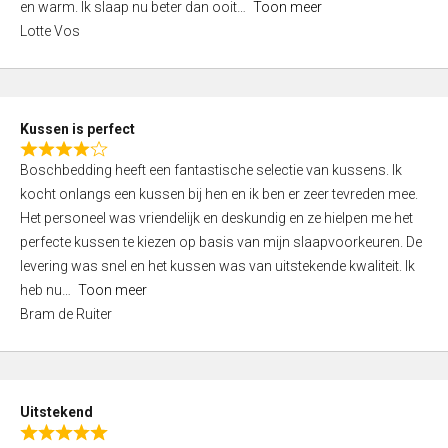
o
en warm. Ik slaap nu beter dan ooit
Toon meer
,
f
Lotte Vos
0
5
o
u
t
Kussen is perfect
o
R
f
Boschbedding heeft een fantastische selectie van kussens. Ik
a
5
kocht onlangs een kussen bij hen en ik ben er zeer tevreden mee.
t
Het personeel was vriendelijk en deskundig en ze hielpen me het
e
perfecte kussen te kiezen op basis van mijn slaapvoorkeuren. De
d
levering was snel en het kussen was van uitstekende kwaliteit. Ik
4
heb nu
Toon meer
,
Bram de Ruiter
0
o
u
t
Uitstekend
o
R
f