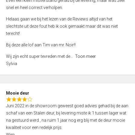
Even een klein misverstand gehad bij de levering, maar was zeer
5
a
snel en heel correct verholpen.
t
e
Helaas gaan we bij het lezen van de Reviews altijd van het
d
slechtste uit deze fout heb ik ook gemaakt maar dit was niet
4
terecht!
,
Bij deze alle lof aan Tim van mr. Noir!!
0
o
Wij zijn echt super tevreden met de
Toon meer
u
Sylvia
t
o
f
5
Mooie deur
R
Juni 2022 in de showroom geweest goed advies gehad bij de aan
a
schaf van een Stalen deur, bij levering miste ik 1 tussen lager wat
t
na gestuurd werd , na ruim 1 jaar nog erg blij met de deur mooie
e
kwaliteit voor een redelijk prijs.
d
Wim