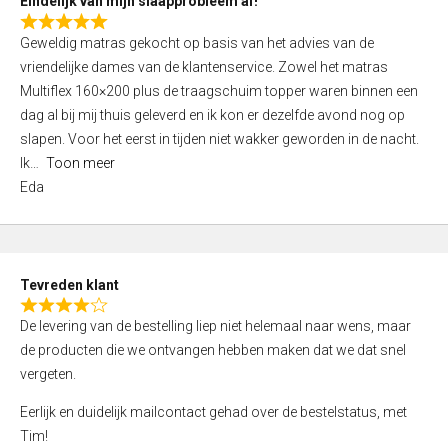
Eindelijk van mijn slaapprobleem af!
R
Geweldig matras gekocht op basis van het advies van de
a
vriendelijke dames van de klantenservice. Zowel het matras
t
Multiflex 160×200 plus de traagschuim topper waren binnen een
e
dag al bij mij thuis geleverd en ik kon er dezelfde avond nog op
d
slapen. Voor het eerst in tijden niet wakker geworden in de nacht.
5
Ik
Toon meer
,
Eda
0
o
u
t
Tevreden klant
o
R
f
De levering van de bestelling liep niet helemaal naar wens, maar
a
5
de producten die we ontvangen hebben maken dat we dat snel
t
vergeten.
e
d
Eerlijk en duidelijk mailcontact gehad over de bestelstatus, met
4
Tim!