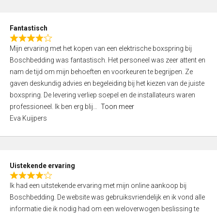
e
d
Fantastisch
5
R
,
Mijn ervaring met het kopen van een elektrische boxspring bij
a
0
Boschbedding was fantastisch. Het personeel was zeer attent en
t
o
nam de tijd om mijn behoeften en voorkeuren te begrijpen. Ze
e
u
gaven deskundig advies en begeleiding bij het kiezen van de juiste
d
t
boxspring. De levering verliep soepel en de installateurs waren
4
o
professioneel. Ik ben erg blij
Toon meer
,
f
Eva Kuijpers
0
5
o
u
t
Uistekende ervaring
o
R
f
Ik had een uitstekende ervaring met mijn online aankoop bij
a
5
Boschbedding. De website was gebruiksvriendelijk en ik vond alle
t
informatie die ik nodig had om een weloverwogen beslissing te
e