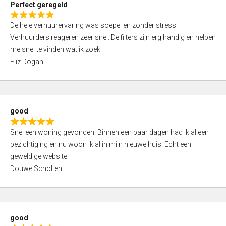
Perfect geregeld
o
R
u
De hele verhuurervaring was soepel en zonder stress.
a
t
Verhuurders reageren zeer snel. De filters zijn erg handig en helpen
t
o
me snel te vinden wat ik zoek.
e
f
Eliz Dogan
d
5
5
,
0
good
o
R
u
Snel een woning gevonden. Binnen een paar dagen had ik al een
a
t
bezichtiging en nu woon ik al in mijn nieuwe huis. Echt een
t
o
geweldige website.
e
f
Douwe Scholten
d
5
5
,
0
good
o