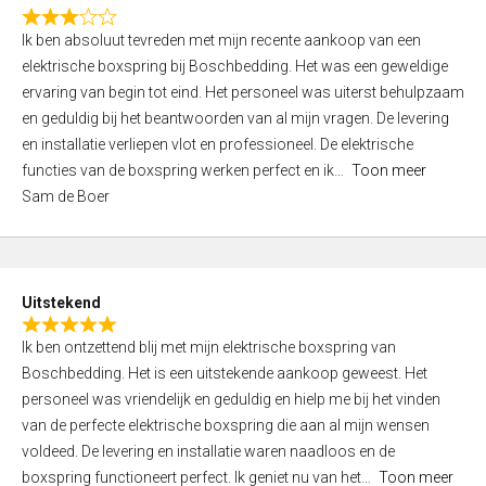
f
R
5
Ik ben absoluut tevreden met mijn recente aankoop van een
a
elektrische boxspring bij Boschbedding. Het was een geweldige
t
ervaring van begin tot eind. Het personeel was uiterst behulpzaam
e
en geduldig bij het beantwoorden van al mijn vragen. De levering
d
en installatie verliepen vlot en professioneel. De elektrische
3
functies van de boxspring werken perfect en ik
Toon meer
,
Sam de Boer
0
o
u
t
Uitstekend
o
R
f
Ik ben ontzettend blij met mijn elektrische boxspring van
a
5
Boschbedding. Het is een uitstekende aankoop geweest. Het
t
personeel was vriendelijk en geduldig en hielp me bij het vinden
e
van de perfecte elektrische boxspring die aan al mijn wensen
d
voldeed. De levering en installatie waren naadloos en de
5
boxspring functioneert perfect. Ik geniet nu van het
Toon meer