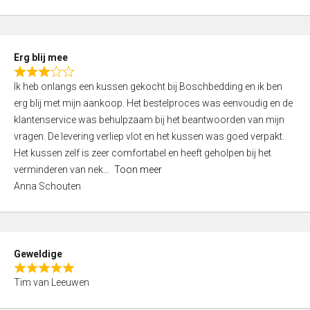
o
u
t
Erg blij mee
o
R
f
Ik heb onlangs een kussen gekocht bij Boschbedding en ik ben
a
5
erg blij met mijn aankoop. Het bestelproces was eenvoudig en de
t
klantenservice was behulpzaam bij het beantwoorden van mijn
e
vragen. De levering verliep vlot en het kussen was goed verpakt.
d
Het kussen zelf is zeer comfortabel en heeft geholpen bij het
3
verminderen van nek
Toon meer
,
Anna Schouten
0
o
u
t
Geweldige
o
R
f
Tim van Leeuwen
a
5
t