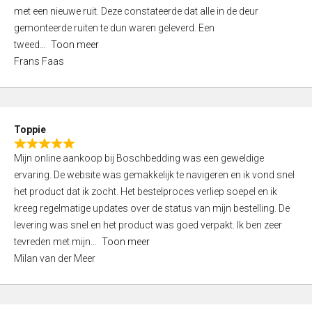
,
met een nieuwe ruit. Deze constateerde dat alle in de deur
0
gemonteerde ruiten te dun waren geleverd. Een
o
tweed
Toon meer
u
Frans Faas
t
o
f
5
Toppie
R
Mijn online aankoop bij Boschbedding was een geweldige
a
ervaring. De website was gemakkelijk te navigeren en ik vond snel
t
het product dat ik zocht. Het bestelproces verliep soepel en ik
e
kreeg regelmatige updates over de status van mijn bestelling. De
d
levering was snel en het product was goed verpakt. Ik ben zeer
5
tevreden met mijn
Toon meer
,
Milan van der Meer
0
o
u