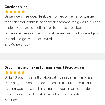
t
Goede service,
o
R
f
De service is heel goed. Prettig en to-the-point email ontvangen
a
5
toen een product niet in de hoeveelheden voorradig was die ik had
t
besteld. Foodworld heeft meteen telefonisch contact
e
opgenomen en een goed voorstel gedaan. Product is vervolgens
d
razend snel geleverd. Heel tevreden.
5
Eric Kurpershoek
,
0
o
u
Droommatras, maken hun naam waar! Betrouwbaar
t
R
o
Dikke 10 wat mij betreft! Dit doordat ik geen pijn in mijn lichaam
a
f
meer heb, goed op sta in de ochtend, lekker luxe en extra dik. De
t
5
levering was mega snel en de nazorg zoals mails en op de
e
hoogte houden heel goed. Al met al een tevreden klant!
d
Maurice
5