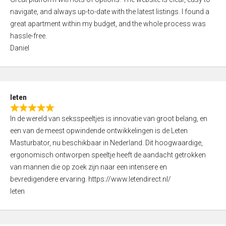
a
o
navigate, and always up-to-date with the latest listings. I found a
t
f
great apartment within my budget, and the whole process was
e
5
hassle-free.
d
Daniel
5
,
0
o
leten
u
R
t
In de wereld van seksspeeltjes is innovatie van groot belang, en
a
o
een van de meest opwindende ontwikkelingen is de Leten
t
f
Masturbator, nu beschikbaar in Nederland. Dit hoogwaardige,
e
5
ergonomisch ontworpen speeltje heeft de aandacht getrokken
d
van mannen die op zoek zijn naar een intensere en
5
bevredigendere ervaring. https://www.letendirect.nl/
,
leten
0
o
u