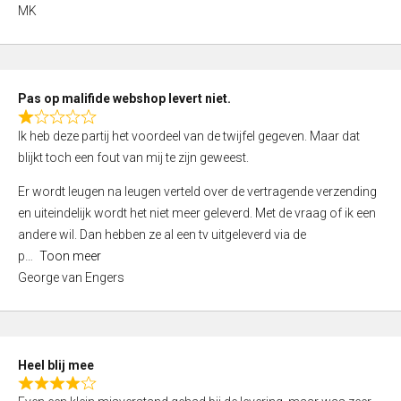
,
MK
0
o
u
t
Pas op malifide webshop levert niet.
o
R
Ik heb deze partij het voordeel van de twijfel gegeven. Maar dat
f
a
blijkt toch een fout van mij te zijn geweest.
5
t
e
Er wordt leugen na leugen verteld over de vertragende verzending
d
en uiteindelijk wordt het niet meer geleverd. Met de vraag of ik een
1
andere wil. Dan hebben ze al een tv uitgeleverd via de
,
p
Toon meer
0
George van Engers
o
u
t
o
Heel blij mee
f
R