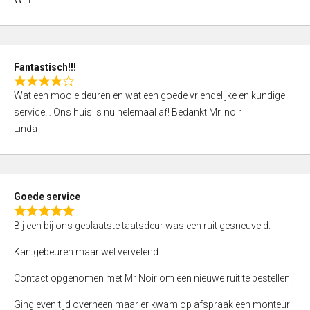
4
,
0
o
Fantastisch!!!
u
R
t
Wat een mooie deuren en wat een goede vriendelijke en kundige
a
o
service… Ons huis is nu helemaal af! Bedankt Mr. noir
t
f
Linda
e
5
d
4
,
Goede service
0
R
o
Bij een bij ons geplaatste taatsdeur was een ruit gesneuveld.
a
u
t
Kan gebeuren maar wel vervelend..
t
e
o
Contact opgenomen met Mr Noir om een nieuwe ruit te bestellen.
d
f
5
Ging even tijd overheen maar er kwam op afspraak een monteur
5