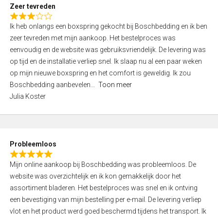
t
Zeer tevreden
o
R
f
Ik heb onlangs een boxspring gekocht bij Boschbedding en ik ben
a
5
zeer tevreden met mijn aankoop. Het bestelproces was
t
eenvoudig en de website was gebruiksvriendelijk. De levering was
e
op tijd en de installatie verliep snel. Ik slaap nu al een paar weken
d
op mijn nieuwe boxspring en het comfort is geweldig. Ik zou
3
Boschbedding aanbevelen
Toon meer
,
Julia Koster
0
o
u
t
Probleemloos
o
R
f
Mijn online aankoop bij Boschbedding was probleemloos. De
a
5
website was overzichtelijk en ik kon gemakkelijk door het
t
assortiment bladeren. Het bestelproces was snel en ik ontving
e
een bevestiging van mijn bestelling per e-mail. De levering verliep
d
vlot en het product werd goed beschermd tijdens het transport. Ik
5