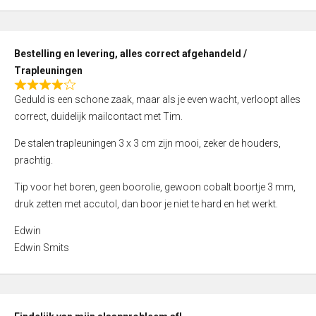
,
0
o
Bestelling en levering, alles correct afgehandeld /
u
Trapleuningen
t
R
o
Geduld is een schone zaak, maar als je even wacht, verloopt alles
a
f
correct, duidelijk mailcontact met Tim.
t
5
e
De stalen trapleuningen 3 x 3 cm zijn mooi, zeker de houders,
d
prachtig.
4
Tip voor het boren, geen boorolie, gewoon cobalt boortje 3 mm,
,
druk zetten met accutol, dan boor je niet te hard en het werkt.
0
o
Edwin
u
Edwin Smits
t
o
f
5