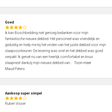
a
5
t
e
d
Goed
4
R
,
Ik kan Boschbedding niet genoeg bedanken voor mijn
a
0
fantastische nieuwe dekbed. Het personeel was vriendelijk en
t
o
geduldig en hielp me bij het vinden van het juiste dekbed voor mijn
e
u
slaapvoorkeuren. De levering was snel en het dekbed was goed
d
t
verpakt. Ik geniet nu van een heerlijk comfortabel en knus
4
o
slaapnest dankzij mijn nieuwe dekbed van
Toon meer
,
f
Maud Peters
0
5
o
u
t
Aankoop super simpel
o
R
f
Ruben Visser
a
5