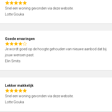
o
R
u
Snel een woning gevonden via deze website.
a
t
Lotte Gouka
t
o
e
f
d
5
5
Goede ervaringen
,
R
0
Je wordt goed op de hoogte gehouden van nieuwe aanbod dat bij
a
o
jouw wensen past.
t
u
Elin Smits
e
t
d
o
4
f
,
5
Lekker makkelijk
0
R
o
Snel een woning gevonden via deze website.
a
u
Lotte Gouka
t
t
e