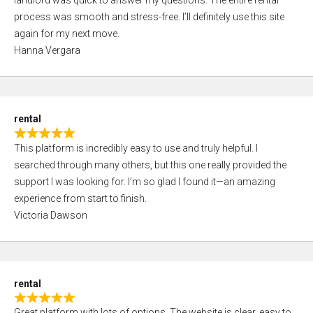
landlord was quick to answer my questions. The entire rental
e
o
process was smooth and stress-free. I’ll definitely use this site
d
f
again for my next move.
5
5
Hanna Vergara
,
0
o
u
rental
t
R
o
This platform is incredibly easy to use and truly helpful. I
a
f
searched through many others, but this one really provided the
t
5
support I was looking for. I’m so glad I found it—an amazing
e
experience from start to finish.
d
Victoria Dawson
5
,
0
o
rental
u
R
t
Great platform with lots of options. The website is clear, easy to