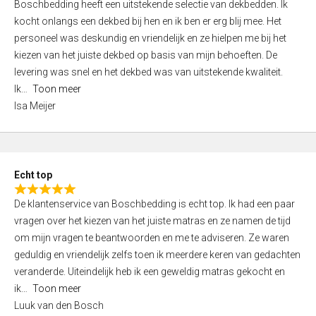
Boschbedding heeft een uitstekende selectie van dekbedden. Ik
a
5
kocht onlangs een dekbed bij hen en ik ben er erg blij mee. Het
t
personeel was deskundig en vriendelijk en ze hielpen me bij het
e
kiezen van het juiste dekbed op basis van mijn behoeften. De
d
levering was snel en het dekbed was van uitstekende kwaliteit.
5
Ik
Toon meer
,
Isa Meijer
0
o
u
t
Echt top
o
R
f
De klantenservice van Boschbedding is echt top. Ik had een paar
a
5
vragen over het kiezen van het juiste matras en ze namen de tijd
t
om mijn vragen te beantwoorden en me te adviseren. Ze waren
e
geduldig en vriendelijk zelfs toen ik meerdere keren van gedachten
d
veranderde. Uiteindelijk heb ik een geweldig matras gekocht en
5
ik
Toon meer
,
Luuk van den Bosch
0