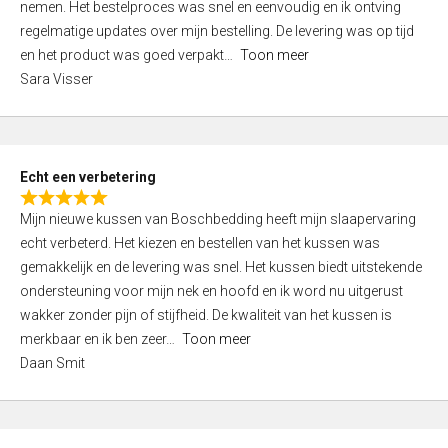
nemen. Het bestelproces was snel en eenvoudig en ik ontving
d
regelmatige updates over mijn bestelling. De levering was op tijd
4
en het product was goed verpakt
Toon meer
,
Sara Visser
0
o
u
t
Echt een verbetering
o
R
f
Mijn nieuwe kussen van Boschbedding heeft mijn slaapervaring
a
5
echt verbeterd. Het kiezen en bestellen van het kussen was
t
gemakkelijk en de levering was snel. Het kussen biedt uitstekende
e
ondersteuning voor mijn nek en hoofd en ik word nu uitgerust
d
wakker zonder pijn of stijfheid. De kwaliteit van het kussen is
5
merkbaar en ik ben zeer
Toon meer
,
Daan Smit
0
o
u