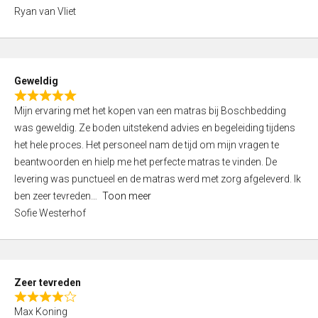
,
Ryan van Vliet
0
o
u
t
Geweldig
o
R
f
Mijn ervaring met het kopen van een matras bij Boschbedding
a
5
was geweldig. Ze boden uitstekend advies en begeleiding tijdens
t
het hele proces. Het personeel nam de tijd om mijn vragen te
e
beantwoorden en hielp me het perfecte matras te vinden. De
d
levering was punctueel en de matras werd met zorg afgeleverd. Ik
5
ben zeer tevreden
Toon meer
,
Sofie Westerhof
0
o
u
t
Zeer tevreden
o
R
f
Max Koning