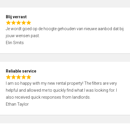
o
d
f
5
5
Blij verrast
,
R
0
Je wordt goed op de hoogte gehouden van nieuwe aanbod dat bij
a
o
jouw wensen past.
t
u
Elin Smits
e
t
d
o
5
f
,
5
Reliable service
0
R
o
I am so happy with my new rental property! The filters are very
a
u
helpful and allowed me to quickly find what I was looking for. I
t
t
also received quick responses from landlords.
e
o
Ethan Taylor
d
f
5
5
,
0