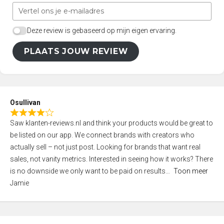
Deze review is gebaseerd op mijn eigen ervaring.
PLAATS JOUW REVIEW
Osullivan
R
Saw klanten-reviews.nl and think your products would be great to
a
be listed on our app. We connect brands with creators who
t
actually sell – not just post. Looking for brands that want real
e
sales, not vanity metrics. Interested in seeing how it works? There
d
is no downside we only want to be paid on results
Toon meer
4
Jamie
,
0
o