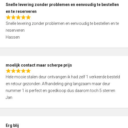
u
Snelle levering zonder problemen en eenvoudig te bestellen
t
en te reserveren
o
R
f
Snelle levering zonder problemen en eenvoudig te bestellen en te
a
5
reserveren
t
Hassen
e
d
5
,
moelijk contact maar scherpe prijs
0
R
o
Hele mooie stalen deur ontvangen ik had zelf 1 verkeerde besteld
a
u
en retour gezonden .Afhandeling ging langzaam maar deur
t
t
nummer 1 is perfect en goedkoop dus daarom toch 5 sterren
e
o
Jan
d
f
5
5
,
0
Erg blij