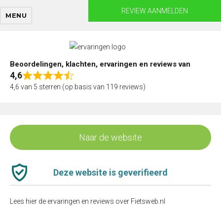
Skip
REVIEW AANMELDEN
MENU
to
content
Beoordelingen, klachten, ervaringen en reviews van
4,6
Rated
4,6 van 5 sterren (op basis van 119 reviews)
4,6
out
of
5
Naar de website
Deze website is geverifieerd
Lees hier de ervaringen en reviews over Fietsweb.nl