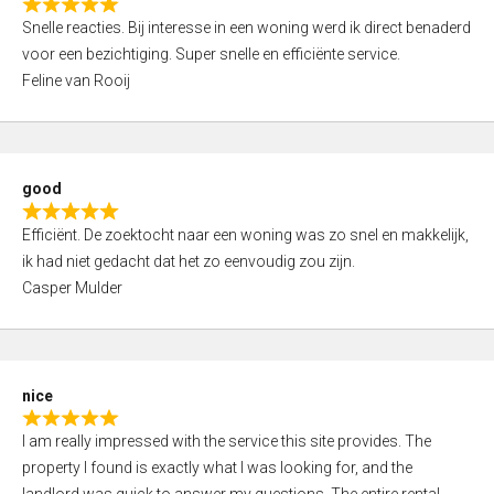
R
u
Snelle reacties. Bij interesse in een woning werd ik direct benaderd
a
t
voor een bezichtiging. Super snelle en efficiënte service.
t
o
Feline van Rooij
e
f
d
5
5
,
good
0
R
o
Efficiënt. De zoektocht naar een woning was zo snel en makkelijk,
a
u
ik had niet gedacht dat het zo eenvoudig zou zijn.
t
t
Casper Mulder
e
o
d
f
5
5
,
nice
0
R
o
I am really impressed with the service this site provides. The
a
u
property I found is exactly what I was looking for, and the
t
t