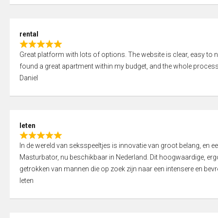
d
5
5
,
rental
0
R
o
Great platform with lots of options. The website is clear, easy to na
a
u
found a great apartment within my budget, and the whole process
t
t
Daniel
e
o
d
f
5
5
,
leten
0
R
o
In de wereld van seksspeeltjes is innovatie van groot belang, en 
a
u
Masturbator, nu beschikbaar in Nederland. Dit hoogwaardige, er
t
t
getrokken van mannen die op zoek zijn naar een intensere en bevre
e
o
leten
d
f
5
5
,