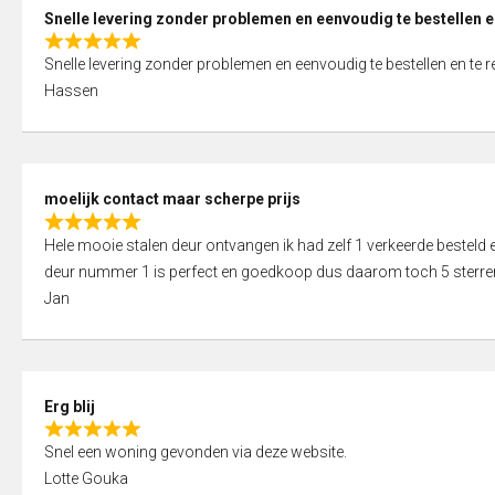
0
Snelle levering zonder problemen en eenvoudig te bestellen e
o
R
u
Snelle levering zonder problemen en eenvoudig te bestellen en te 
a
t
Hassen
t
o
e
f
d
5
5
moelijk contact maar scherpe prijs
,
R
0
Hele mooie stalen deur ontvangen ik had zelf 1 verkeerde bestel
a
o
deur nummer 1 is perfect en goedkoop dus daarom toch 5 sterre
t
u
Jan
e
t
d
o
5
f
,
5
Erg blij
0
R
o
Snel een woning gevonden via deze website.
a
u
Lotte Gouka
t