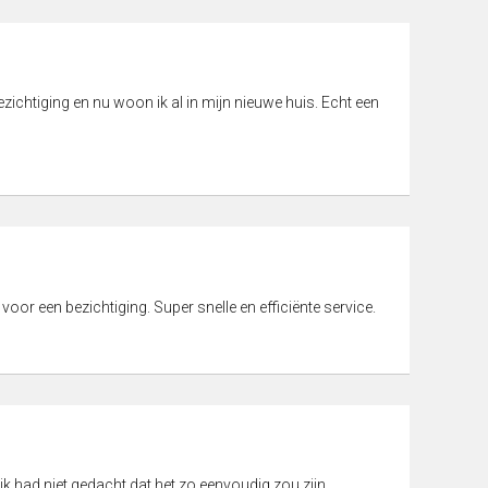
ichtiging en nu woon ik al in mijn nieuwe huis. Echt een
 voor een bezichtiging. Super snelle en efficiënte service.
ik had niet gedacht dat het zo eenvoudig zou zijn.