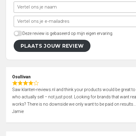
Deze review is gebaseerd op mijn eigen ervaring.
PLAATS JOUW REVIEW
Osullivan
R
Saw klanten-reviews.nl and think your products would be great to
a
who actually sell – not just post. Looking for brands that want real
t
works? There is no downside we only want to be paid on results
e
Jamie
d
4
,