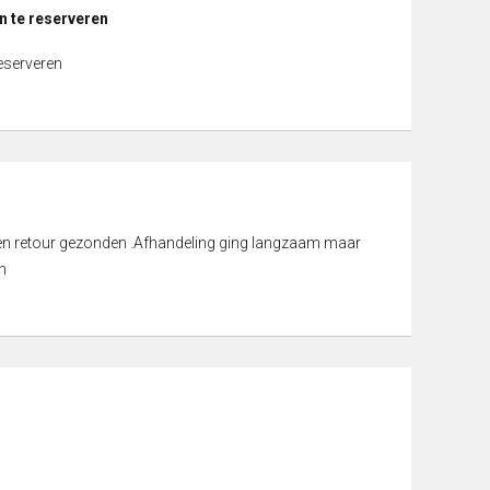
n te reserveren
reserveren
d en retour gezonden .Afhandeling ging langzaam maar
n