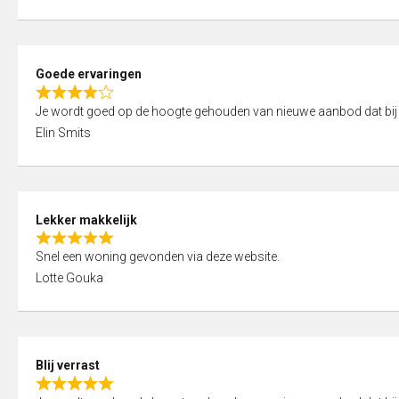
t
e
o
d
f
5
5
Goede ervaringen
,
R
0
Je wordt goed op de hoogte gehouden van nieuwe aanbod dat bij
a
o
Elin Smits
t
u
e
t
d
o
4
f
Lekker makkelijk
,
5
R
0
Snel een woning gevonden via deze website.
a
o
Lotte Gouka
t
u
e
t
d
o
5
f
Blij verrast
,
5
R
0