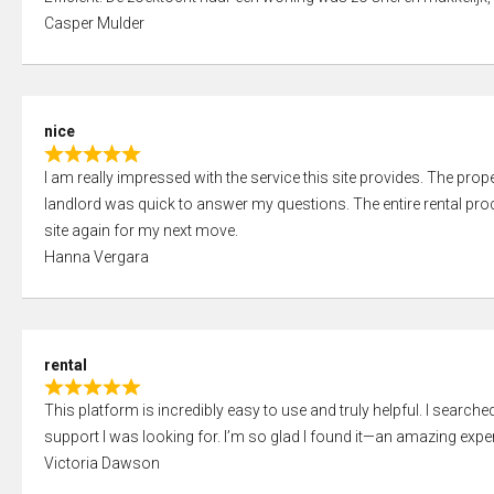
a
o
Casper Mulder
t
u
e
t
d
o
5
f
nice
,
5
R
0
I am really impressed with the service this site provides. The prope
a
o
landlord was quick to answer my questions. The entire rental proce
t
u
site again for my next move.
e
t
Hanna Vergara
d
o
5
f
,
5
0
rental
o
R
u
This platform is incredibly easy to use and truly helpful. I search
a
t
support I was looking for. I’m so glad I found it—an amazing exper
t
o
Victoria Dawson
e
f