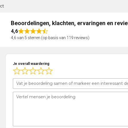
ct
Beoordelingen, klachten, ervaringen en revi
4,6
Rated
4,6 van 5 sterren (op basis van 119 reviews)
4,6
out
of
5
Je overall waardering