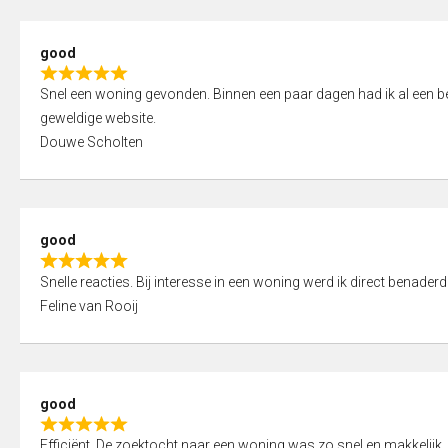
5
5
,
good
0
R
o
Snel een woning gevonden. Binnen een paar dagen had ik al een bez
a
u
geweldige website.
t
t
Douwe Scholten
e
o
d
f
5
5
,
good
0
R
o
Snelle reacties. Bij interesse in een woning werd ik direct benaderd
a
u
Feline van Rooij
t
t
e
o
d
f
5
5
good
,
R
0
Efficiënt. De zoektocht naar een woning was zo snel en makkelijk, 