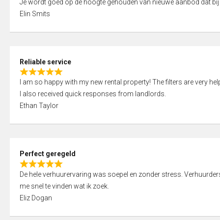
Je wordt goed op de hoogte gehouden van nieuwe aanbod dat bij
a
o
Elin Smits
t
u
e
t
d
o
5
f
Reliable service
,
5
R
0
I am so happy with my new rental property! The filters are very hel
a
o
I also received quick responses from landlords.
t
u
Ethan Taylor
e
t
d
o
5
f
,
5
Perfect geregeld
0
R
o
De hele verhuurervaring was soepel en zonder stress. Verhuurders r
a
u
me snel te vinden wat ik zoek.
t
t
Eliz Dogan
e
o
d
f