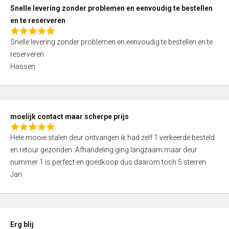
u
Snelle levering zonder problemen en eenvoudig te bestellen
t
en te reserveren
o
R
f
Snelle levering zonder problemen en eenvoudig te bestellen en te
a
5
reserveren
t
Hassen
e
d
5
,
moelijk contact maar scherpe prijs
0
R
o
Hele mooie stalen deur ontvangen ik had zelf 1 verkeerde besteld
a
u
en retour gezonden .Afhandeling ging langzaam maar deur
t
t
nummer 1 is perfect en goedkoop dus daarom toch 5 sterren
e
o
Jan
d
f
5
5
,
0
Erg blij