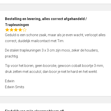
,
0
o
Bestelling en levering, alles correct afgehandeld /
u
Trapleuningen
t
R
o
Geduld is een schone zaak, maar als je even wacht, verloopt alles
a
f
correct, duidelijk mailcontact met Tim.
t
5
e
De stalen trapleuningen 3 x 3 cm zijn mooi, zeker de houders,
d
prachtig.
4
Tip voor het boren, geen boorolie, gewoon cobalt boortje 3 mm,
,
druk zetten met accutol, dan boor je niet te hard en het werkt.
0
o
Edwin
u
Edwin Smits
t
o
f
5