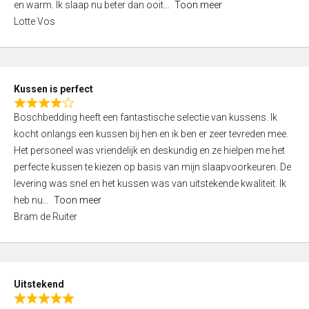
o
en warm. Ik slaap nu beter dan ooit
Toon meer
,
f
Lotte Vos
0
5
o
u
t
Kussen is perfect
o
R
f
Boschbedding heeft een fantastische selectie van kussens. Ik
a
5
kocht onlangs een kussen bij hen en ik ben er zeer tevreden mee.
t
Het personeel was vriendelijk en deskundig en ze hielpen me het
e
perfecte kussen te kiezen op basis van mijn slaapvoorkeuren. De
d
levering was snel en het kussen was van uitstekende kwaliteit. Ik
4
heb nu
Toon meer
,
Bram de Ruiter
0
o
u
t
Uitstekend
o
R
f