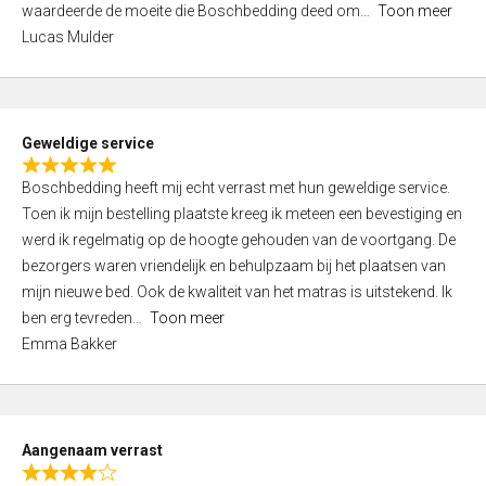
waardeerde de moeite die Boschbedding deed om
Toon meer
,
Lucas Mulder
0
o
u
t
Geweldige service
o
R
f
Boschbedding heeft mij echt verrast met hun geweldige service.
a
5
Toen ik mijn bestelling plaatste kreeg ik meteen een bevestiging en
t
werd ik regelmatig op de hoogte gehouden van de voortgang. De
e
bezorgers waren vriendelijk en behulpzaam bij het plaatsen van
d
mijn nieuwe bed. Ook de kwaliteit van het matras is uitstekend. Ik
5
ben erg tevreden
Toon meer
,
Emma Bakker
0
o
u
t
Aangenaam verrast
o
R