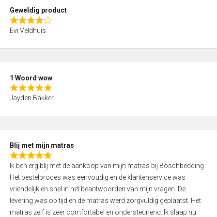
t
Geweldig product
o
R
f
Evi Veldhuis
a
5
t
e
d
1 Woord wow
4
R
,
Jayden Bakker
a
0
t
o
e
u
d
t
Blij met mijn matras
5
o
R
,
f
Ik ben erg blij met de aankoop van mijn matras bij Boschbedding.
a
0
5
Het bestelproces was eenvoudig en de klantenservice was
t
o
vriendelijk en snel in het beantwoorden van mijn vragen. De
e
u
levering was op tijd en de matras werd zorgvuldig geplaatst. Het
d
t
matras zelf is zeer comfortabel en ondersteunend. Ik slaap nu