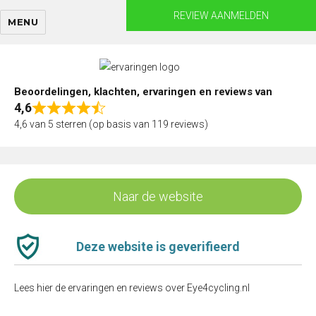
Skip
REVIEW AANMELDEN
MENU
to
content
Beoordelingen, klachten, ervaringen en reviews van
4,6
Rated
4,6 van 5 sterren (op basis van 119 reviews)
4,6
out
of
5
Naar de website
Deze website is geverifieerd
Lees hier de ervaringen en reviews over Eye4cycling.nl