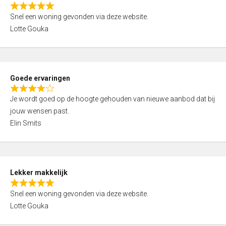
o
R
u
Snel een woning gevonden via deze website.
a
t
Lotte Gouka
t
o
e
f
d
5
5
Goede ervaringen
,
R
0
Je wordt goed op de hoogte gehouden van nieuwe aanbod dat bij
a
o
jouw wensen past.
t
u
Elin Smits
e
t
d
o
4
f
,
5
Lekker makkelijk
0
R
o
Snel een woning gevonden via deze website.
a
u
Lotte Gouka
t
t
e