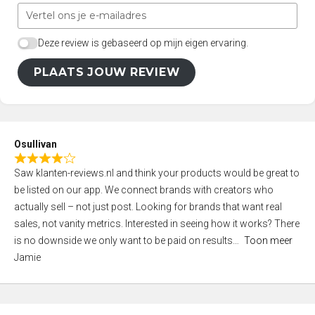
Deze review is gebaseerd op mijn eigen ervaring.
PLAATS JOUW REVIEW
Osullivan
R
Saw klanten-reviews.nl and think your products would be great to
a
be listed on our app. We connect brands with creators who
t
actually sell – not just post. Looking for brands that want real
e
sales, not vanity metrics. Interested in seeing how it works? There
d
is no downside we only want to be paid on results
Toon meer
4
Jamie
,
0
o