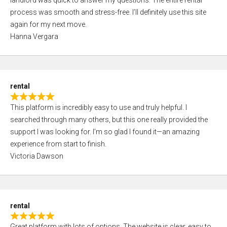
landlord was quick to answer my questions. The entire rental
e
o
process was smooth and stress-free. I’ll definitely use this site
d
f
again for my next move.
5
5
Hanna Vergara
,
0
o
u
rental
t
R
o
This platform is incredibly easy to use and truly helpful. I
a
f
searched through many others, but this one really provided the
t
5
support I was looking for. I’m so glad I found it—an amazing
e
experience from start to finish.
d
Victoria Dawson
5
,
0
o
rental
u
R
t
Great platform with lots of options. The website is clear, easy to