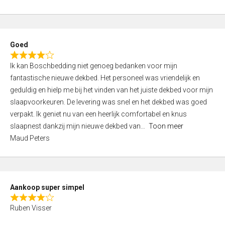
a
5
t
e
d
Goed
4
R
,
Ik kan Boschbedding niet genoeg bedanken voor mijn
a
0
fantastische nieuwe dekbed. Het personeel was vriendelijk en
t
o
geduldig en hielp me bij het vinden van het juiste dekbed voor mijn
e
u
slaapvoorkeuren. De levering was snel en het dekbed was goed
d
t
verpakt. Ik geniet nu van een heerlijk comfortabel en knus
4
o
slaapnest dankzij mijn nieuwe dekbed van
Toon meer
,
f
Maud Peters
0
5
o
u
t
Aankoop super simpel
o
R
f
Ruben Visser
a
5