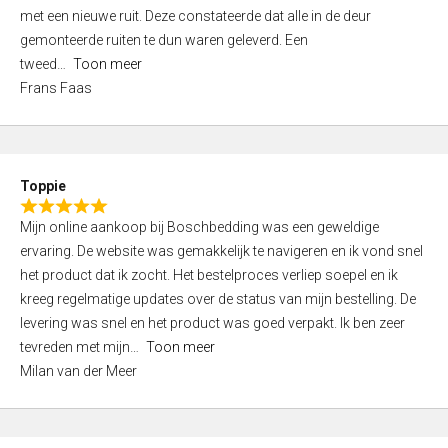
,
met een nieuwe ruit. Deze constateerde dat alle in de deur
0
gemonteerde ruiten te dun waren geleverd. Een
o
tweed
Toon meer
u
Frans Faas
t
o
f
5
Toppie
R
Mijn online aankoop bij Boschbedding was een geweldige
a
ervaring. De website was gemakkelijk te navigeren en ik vond snel
t
het product dat ik zocht. Het bestelproces verliep soepel en ik
e
kreeg regelmatige updates over de status van mijn bestelling. De
d
levering was snel en het product was goed verpakt. Ik ben zeer
5
tevreden met mijn
Toon meer
,
Milan van der Meer
0
o
u