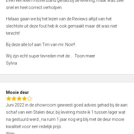
Even een klein misverstand gehad bij de levering, maar was zeer
5
a
snel en heel correct verholpen.
t
e
Helaas gaan we bij het lezen van de Reviews altijd van het
d
slechtste uit deze fout heb ik ook gemaakt maar dit was niet
4
terecht!
,
Bij deze alle lof aan Tim van mr. Noir!!
0
o
Wij zijn echt super tevreden met de
Toon meer
u
Sylvia
t
o
f
5
Mooie deur
R
Juni 2022 in de showroom geweest goed advies gehad bij de aan
a
schaf van een Stalen deur, bij levering miste ik 1 tussen lager wat
t
na gestuurd werd , na ruim 1 jaar nog erg blij met de deur mooie
e
kwaliteit voor een redelijk prijs.
d
Wim