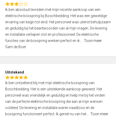
f
R
5
Ik ben absoluut tevreden met mijn recente aankoop van een
a
elektrische boxspring bij Boschbedding. Het was een geweldige
t
ervaring van begin tot eind. Het personeel was uiterst behulpzaam
e
en geduldig bij het beantwoorden van al mijn vragen. De levering
d
en installatie verliepen vlot en professioneel. De elektrische
3
functies van de boxspring werken perfect en ik
Toon meer
,
Sam de Boer
0
o
u
t
Uitstekend
o
R
f
Ik ben ontzettend blij met mijn elektrische boxspring van
a
5
Boschbedding. Het is een uitstekende aankoop geweest. Het
t
personeel was vriendelijk en geduldig en hielp me bij het vinden
e
van de perfecte elektrische boxspring die aan al mijn wensen
d
voldeed. De levering en installatie waren naadloos en de
5
boxspring functioneert perfect. Ik geniet nu van het
Toon meer