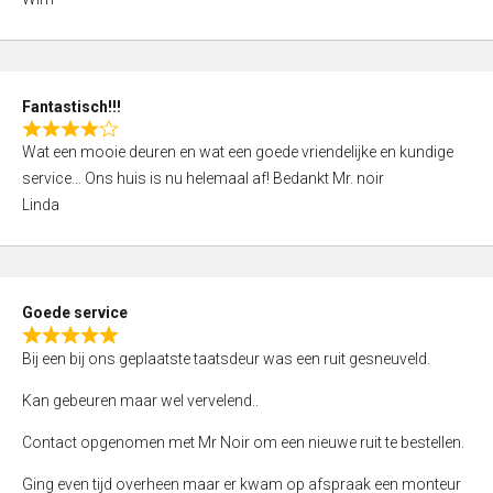
4
,
0
o
Fantastisch!!!
u
R
t
Wat een mooie deuren en wat een goede vriendelijke en kundige
a
o
service… Ons huis is nu helemaal af! Bedankt Mr. noir
t
f
Linda
e
5
d
4
,
Goede service
0
R
o
Bij een bij ons geplaatste taatsdeur was een ruit gesneuveld.
a
u
t
Kan gebeuren maar wel vervelend..
t
e
o
Contact opgenomen met Mr Noir om een nieuwe ruit te bestellen.
d
f
5
Ging even tijd overheen maar er kwam op afspraak een monteur
5