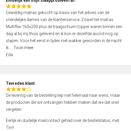
Eindelijk van mijn slaapprobleem af!
R
Geweldig matras gekocht op basis van het advies van de
a
vriendelijke dames van de klantenservice. Zowel het matras
t
Multiflex 160×200 plus de traagschuim topper waren binnen een
e
dag al bij mij thuis geleverd en ik kon er dezelfde avond nog op
d
slapen. Voor het eerst in tijden niet wakker geworden in de nacht.
5
Ik
Toon meer
,
Eda
0
o
u
t
Tevreden klant
o
R
f
De levering van de bestelling liep niet helemaal naar wens, maar
a
5
de producten die we ontvangen hebben maken dat we dat snel
t
vergeten.
e
d
Eerlijk en duidelijk mailcontact gehad over de bestelstatus, met
4
Tim!