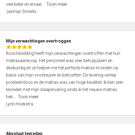
5
o
veel beter en ervaar
Toon meer
,
f
Jasmijn Smeets
0
5
o
u
t
Mijn verwachtingen overtroggen
o
R
f
Boschbedding heeft mijn verwachtingen overtroffen met hun
a
5
matrasaankoop. Het personeel was zeer behulpzaam en
t
deskundig en ze hielpen me het perfecte matras te vinden op
e
basis van mijn voorkeuren en behoeften. De levering verliep
d
probleemloos en de matras was van hoge kwaliteit. Ik ben zeer
5
tevreden met mijn slaapervaring sinds ik het nieuwe matras
,
heb
Toon meer
0
Lynn Hoekstra
o
u
t
o
Absoluut tevreden