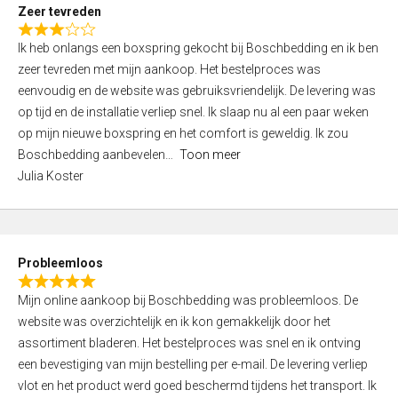
t
Zeer tevreden
o
R
f
Ik heb onlangs een boxspring gekocht bij Boschbedding en ik ben
a
5
zeer tevreden met mijn aankoop. Het bestelproces was
t
eenvoudig en de website was gebruiksvriendelijk. De levering was
e
op tijd en de installatie verliep snel. Ik slaap nu al een paar weken
d
op mijn nieuwe boxspring en het comfort is geweldig. Ik zou
3
Boschbedding aanbevelen
Toon meer
,
Julia Koster
0
o
u
t
Probleemloos
o
R
f
Mijn online aankoop bij Boschbedding was probleemloos. De
a
5
website was overzichtelijk en ik kon gemakkelijk door het
t
assortiment bladeren. Het bestelproces was snel en ik ontving
e
een bevestiging van mijn bestelling per e-mail. De levering verliep
d
vlot en het product werd goed beschermd tijdens het transport. Ik
5