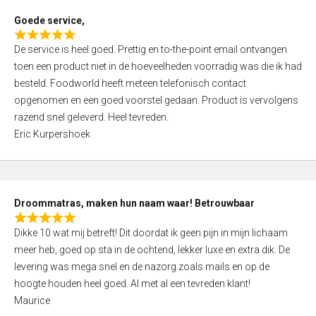
t
Goede service,
o
R
f
De service is heel goed. Prettig en to-the-point email ontvangen
a
5
toen een product niet in de hoeveelheden voorradig was die ik had
t
besteld. Foodworld heeft meteen telefonisch contact
e
opgenomen en een goed voorstel gedaan. Product is vervolgens
d
razend snel geleverd. Heel tevreden.
5
Eric Kurpershoek
,
0
o
u
Droommatras, maken hun naam waar! Betrouwbaar
t
R
o
Dikke 10 wat mij betreft! Dit doordat ik geen pijn in mijn lichaam
a
f
meer heb, goed op sta in de ochtend, lekker luxe en extra dik. De
t
5
levering was mega snel en de nazorg zoals mails en op de
e
hoogte houden heel goed. Al met al een tevreden klant!
d
Maurice
5