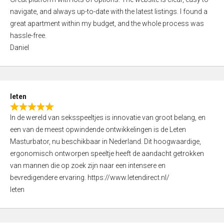
a
o
navigate, and always up-to-date with the latest listings. I found a
t
f
great apartment within my budget, and the whole process was
e
5
hassle-free.
d
Daniel
5
,
0
o
leten
u
R
t
In de wereld van seksspeeltjes is innovatie van groot belang, en
a
o
een van de meest opwindende ontwikkelingen is de Leten
t
f
Masturbator, nu beschikbaar in Nederland. Dit hoogwaardige,
e
5
ergonomisch ontworpen speeltje heeft de aandacht getrokken
d
van mannen die op zoek zijn naar een intensere en
5
bevredigendere ervaring. https://www.letendirect.nl/
,
leten
0
o
u