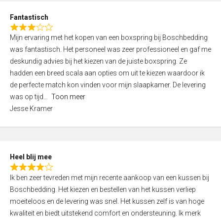
u
d
t
Fantastisch
4
o
R
,
f
Mijn ervaring met het kopen van een boxspring bij Boschbedding
a
0
5
was fantastisch. Het personeel was zeer professioneel en gaf me
t
o
deskundig advies bij het kiezen van de juiste boxspring. Ze
e
u
hadden een breed scala aan opties om uit te kiezen waardoor ik
d
t
de perfecte match kon vinden voor mijn slaapkamer. De levering
3
o
was op tijd
Toon meer
,
f
Jesse Kramer
0
5
o
u
t
Heel blij mee
o
R
f
Ik ben zeer tevreden met mijn recente aankoop van een kussen bij
a
5
Boschbedding. Het kiezen en bestellen van het kussen verliep
t
moeiteloos en de levering was snel. Het kussen zelf is van hoge
e
kwaliteit en biedt uitstekend comfort en ondersteuning. Ik merk
d