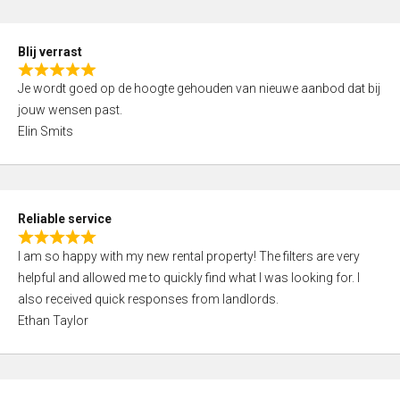
o
d
f
5
5
Blij verrast
,
R
0
Je wordt goed op de hoogte gehouden van nieuwe aanbod dat bij
a
o
jouw wensen past.
t
u
Elin Smits
e
t
d
o
5
f
,
5
Reliable service
0
R
o
I am so happy with my new rental property! The filters are very
a
u
helpful and allowed me to quickly find what I was looking for. I
t
t
also received quick responses from landlords.
e
o
Ethan Taylor
d
f
5
5
,
0