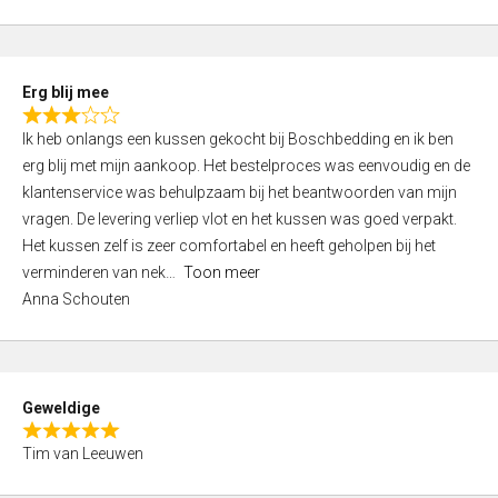
o
u
t
Erg blij mee
o
R
f
Ik heb onlangs een kussen gekocht bij Boschbedding en ik ben
a
5
erg blij met mijn aankoop. Het bestelproces was eenvoudig en de
t
klantenservice was behulpzaam bij het beantwoorden van mijn
e
vragen. De levering verliep vlot en het kussen was goed verpakt.
d
Het kussen zelf is zeer comfortabel en heeft geholpen bij het
3
verminderen van nek
Toon meer
,
Anna Schouten
0
o
u
t
Geweldige
o
R
f
Tim van Leeuwen
a
5
t