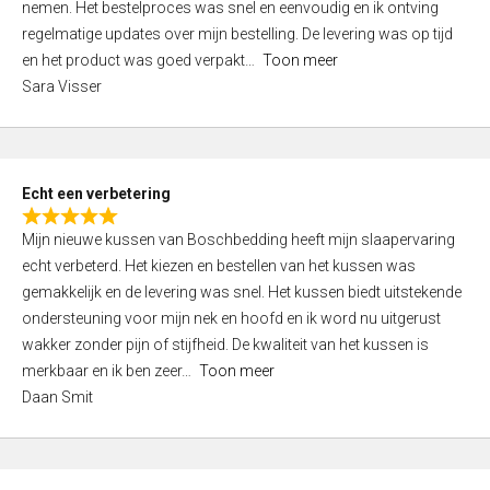
nemen. Het bestelproces was snel en eenvoudig en ik ontving
d
regelmatige updates over mijn bestelling. De levering was op tijd
4
en het product was goed verpakt
Toon meer
,
Sara Visser
0
o
u
t
Echt een verbetering
o
R
f
Mijn nieuwe kussen van Boschbedding heeft mijn slaapervaring
a
5
echt verbeterd. Het kiezen en bestellen van het kussen was
t
gemakkelijk en de levering was snel. Het kussen biedt uitstekende
e
ondersteuning voor mijn nek en hoofd en ik word nu uitgerust
d
wakker zonder pijn of stijfheid. De kwaliteit van het kussen is
5
merkbaar en ik ben zeer
Toon meer
,
Daan Smit
0
o
u