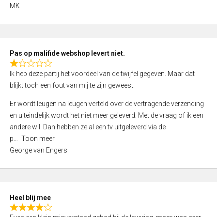
,
MK
0
o
u
t
Pas op malifide webshop levert niet.
o
R
Ik heb deze partij het voordeel van de twijfel gegeven. Maar dat
f
a
blijkt toch een fout van mij te zijn geweest.
5
t
e
Er wordt leugen na leugen verteld over de vertragende verzending
d
en uiteindelijk wordt het niet meer geleverd. Met de vraag of ik een
1
andere wil. Dan hebben ze al een tv uitgeleverd via de
,
p
Toon meer
0
George van Engers
o
u
t
o
Heel blij mee
f
R