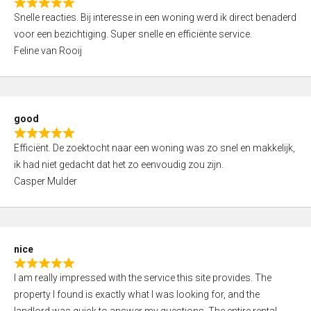
R
u
Snelle reacties. Bij interesse in een woning werd ik direct benaderd
a
t
voor een bezichtiging. Super snelle en efficiënte service.
t
o
Feline van Rooij
e
f
d
5
5
,
good
0
R
o
Efficiënt. De zoektocht naar een woning was zo snel en makkelijk,
a
u
ik had niet gedacht dat het zo eenvoudig zou zijn.
t
t
Casper Mulder
e
o
d
f
5
5
,
nice
0
R
o
I am really impressed with the service this site provides. The
a
u
property I found is exactly what I was looking for, and the
t
t