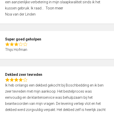
een aanzienlijke verbetering in mijn slaapkwaliteit sinds ik het
4
kussen gebruik. Ik raad
Toon meer
,
Noa van der Linden
0
o
u
t
Super goed geholpen
o
R
f
Thijs Hofman
a
5
t
e
d
Dekbed zeer tevreden
3
R
,
Ik heb onlangs een dekbed gekocht bij Boschbedding en ik ben
a
0
zeer tevreden met mijn aankoop. Het bestelproces was
t
o
eenvoudig en de klantenservice was behulpzaam bij het
e
u
beantwoorden van mijn vragen. De levering verliep vlot en het
d
t
dekbed werd zorgvuldig verpakt. Het dekbed zelf is heerlijk zacht
4