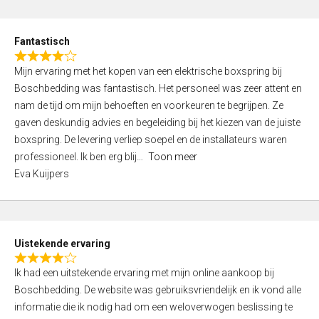
e
d
Fantastisch
5
R
,
Mijn ervaring met het kopen van een elektrische boxspring bij
a
0
Boschbedding was fantastisch. Het personeel was zeer attent en
t
o
nam de tijd om mijn behoeften en voorkeuren te begrijpen. Ze
e
u
gaven deskundig advies en begeleiding bij het kiezen van de juiste
d
t
boxspring. De levering verliep soepel en de installateurs waren
4
o
professioneel. Ik ben erg blij
Toon meer
,
f
Eva Kuijpers
0
5
o
u
t
Uistekende ervaring
o
R
f
Ik had een uitstekende ervaring met mijn online aankoop bij
a
5
Boschbedding. De website was gebruiksvriendelijk en ik vond alle
t
informatie die ik nodig had om een weloverwogen beslissing te
e