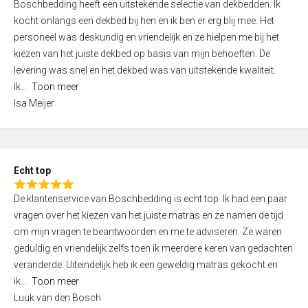
Boschbedding heeft een uitstekende selectie van dekbedden. Ik
a
5
kocht onlangs een dekbed bij hen en ik ben er erg blij mee. Het
t
personeel was deskundig en vriendelijk en ze hielpen me bij het
e
kiezen van het juiste dekbed op basis van mijn behoeften. De
d
levering was snel en het dekbed was van uitstekende kwaliteit.
5
Ik
Toon meer
,
Isa Meijer
0
o
u
t
Echt top
o
R
f
De klantenservice van Boschbedding is echt top. Ik had een paar
a
5
vragen over het kiezen van het juiste matras en ze namen de tijd
t
om mijn vragen te beantwoorden en me te adviseren. Ze waren
e
geduldig en vriendelijk zelfs toen ik meerdere keren van gedachten
d
veranderde. Uiteindelijk heb ik een geweldig matras gekocht en
5
ik
Toon meer
,
Luuk van den Bosch
0