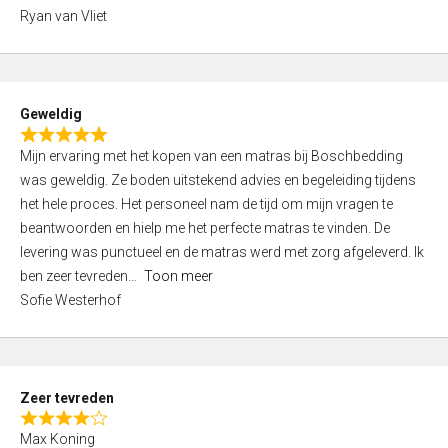
,
Ryan van Vliet
0
o
u
t
Geweldig
o
R
f
Mijn ervaring met het kopen van een matras bij Boschbedding
a
5
was geweldig. Ze boden uitstekend advies en begeleiding tijdens
t
het hele proces. Het personeel nam de tijd om mijn vragen te
e
beantwoorden en hielp me het perfecte matras te vinden. De
d
levering was punctueel en de matras werd met zorg afgeleverd. Ik
5
ben zeer tevreden
Toon meer
,
Sofie Westerhof
0
o
u
t
Zeer tevreden
o
R
f
Max Koning