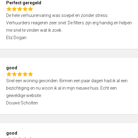
Perfect geregeld
o
R
u
De hele verhuurervaring was soepel en zonder stress.
a
t
Verhuurders reageren zeer snel. De filters zijn erg handig en helpen
t
o
me snel te vinden wat ik zoek.
e
f
Eliz Dogan
d
5
5
,
0
good
o
R
u
Snel een woning gevonden. Binnen een paar dagen had ik al een
a
t
bezichtiging en nu woon ik al in mijn nieuwe huis. Echt een
t
o
geweldige website.
e
f
Douwe Scholten
d
5
5
,
0
good
o