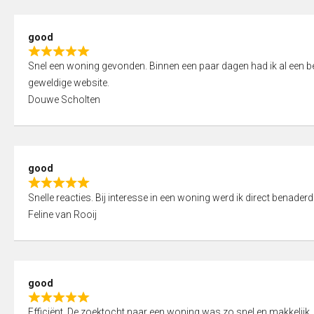
5
5
,
good
0
R
o
Snel een woning gevonden. Binnen een paar dagen had ik al een bez
a
u
geweldige website.
t
t
Douwe Scholten
e
o
d
f
5
5
,
good
0
R
o
Snelle reacties. Bij interesse in een woning werd ik direct benaderd
a
u
Feline van Rooij
t
t
e
o
d
f
5
5
good
,
R
0
Efficiënt. De zoektocht naar een woning was zo snel en makkelijk, 