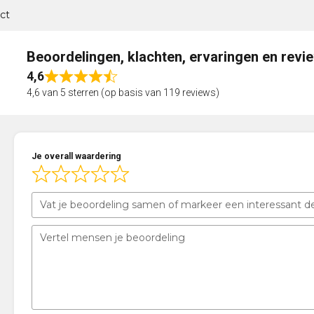
ct
Beoordelingen, klachten, ervaringen en revi
4,6
Rated
4,6 van 5 sterren (op basis van 119 reviews)
4,6
out
of
5
Je overall waardering