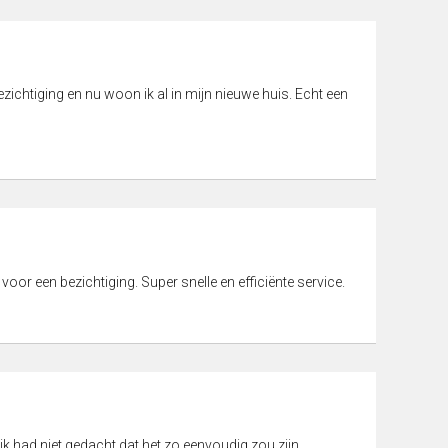
ichtiging en nu woon ik al in mijn nieuwe huis. Echt een
 voor een bezichtiging. Super snelle en efficiënte service.
ik had niet gedacht dat het zo eenvoudig zou zijn.