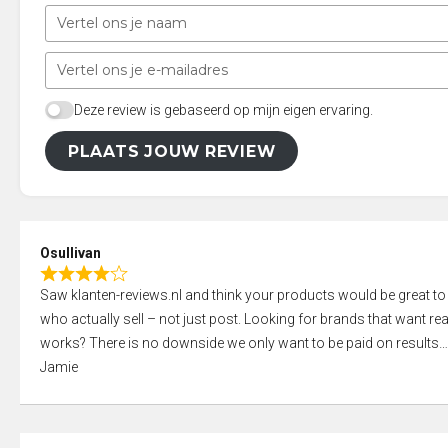
Deze review is gebaseerd op mijn eigen ervaring.
PLAATS JOUW REVIEW
Osullivan
R
Saw klanten-reviews.nl and think your products would be great to
a
who actually sell – not just post. Looking for brands that want real
t
works? There is no downside we only want to be paid on results
e
Jamie
d
4
,