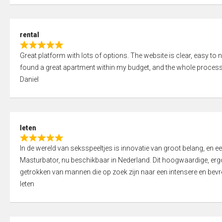
d
5
5
,
rental
0
R
o
Great platform with lots of options. The website is clear, easy to na
a
u
found a great apartment within my budget, and the whole process
t
t
Daniel
e
o
d
f
5
5
,
leten
0
R
o
In de wereld van seksspeeltjes is innovatie van groot belang, en 
a
u
Masturbator, nu beschikbaar in Nederland. Dit hoogwaardige, er
t
t
getrokken van mannen die op zoek zijn naar een intensere en bevre
e
o
leten
d
f
5
5
,