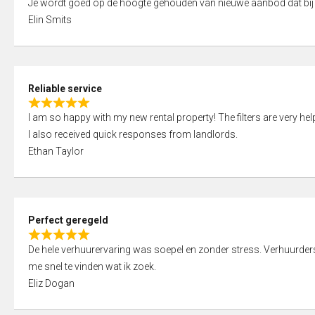
Je wordt goed op de hoogte gehouden van nieuwe aanbod dat bij
a
o
Elin Smits
t
u
e
t
d
o
5
f
Reliable service
,
5
R
0
I am so happy with my new rental property! The filters are very hel
a
o
I also received quick responses from landlords.
t
u
Ethan Taylor
e
t
d
o
5
f
,
5
Perfect geregeld
0
R
o
De hele verhuurervaring was soepel en zonder stress. Verhuurders r
a
u
me snel te vinden wat ik zoek.
t
t
Eliz Dogan
e
o
d
f