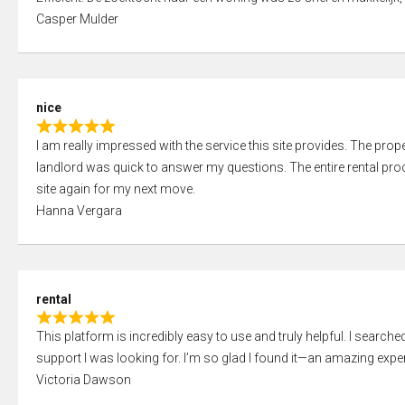
a
o
Casper Mulder
t
u
e
t
d
o
5
f
nice
,
5
R
0
I am really impressed with the service this site provides. The prope
a
o
landlord was quick to answer my questions. The entire rental proce
t
u
site again for my next move.
e
t
Hanna Vergara
d
o
5
f
,
5
0
rental
o
R
u
This platform is incredibly easy to use and truly helpful. I search
a
t
support I was looking for. I’m so glad I found it—an amazing exper
t
o
Victoria Dawson
e
f