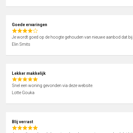
t
e
o
d
f
5
5
Goede ervaringen
,
R
0
Je wordt goed op de hoogte gehouden van nieuwe aanbod dat bij
a
o
Elin Smits
t
u
e
t
d
o
4
f
Lekker makkelijk
,
5
R
0
Snel een woning gevonden via deze website.
a
o
Lotte Gouka
t
u
e
t
d
o
5
f
Blij verrast
,
5
R
0