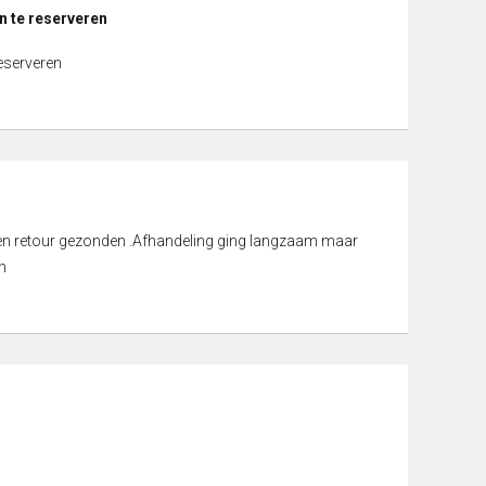
n te reserveren
reserveren
d en retour gezonden .Afhandeling ging langzaam maar
n