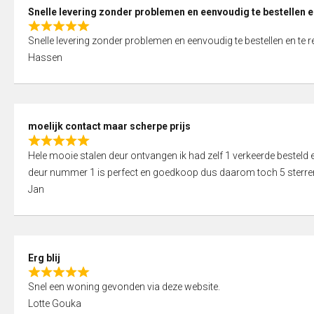
0
Snelle levering zonder problemen en eenvoudig te bestellen e
o
R
u
Snelle levering zonder problemen en eenvoudig te bestellen en te 
a
t
Hassen
t
o
e
f
d
5
5
moelijk contact maar scherpe prijs
,
R
0
Hele mooie stalen deur ontvangen ik had zelf 1 verkeerde bestel
a
o
deur nummer 1 is perfect en goedkoop dus daarom toch 5 sterre
t
u
Jan
e
t
d
o
5
f
,
5
Erg blij
0
R
o
Snel een woning gevonden via deze website.
a
u
Lotte Gouka
t