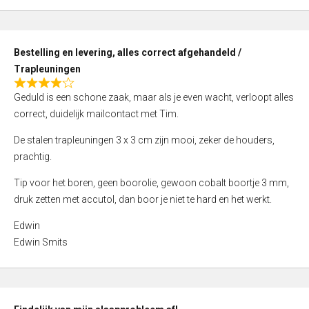
,
0
o
Bestelling en levering, alles correct afgehandeld /
u
Trapleuningen
t
R
o
Geduld is een schone zaak, maar als je even wacht, verloopt alles
a
f
correct, duidelijk mailcontact met Tim.
t
5
e
De stalen trapleuningen 3 x 3 cm zijn mooi, zeker de houders,
d
prachtig.
4
Tip voor het boren, geen boorolie, gewoon cobalt boortje 3 mm,
,
druk zetten met accutol, dan boor je niet te hard en het werkt.
0
o
Edwin
u
Edwin Smits
t
o
f
5