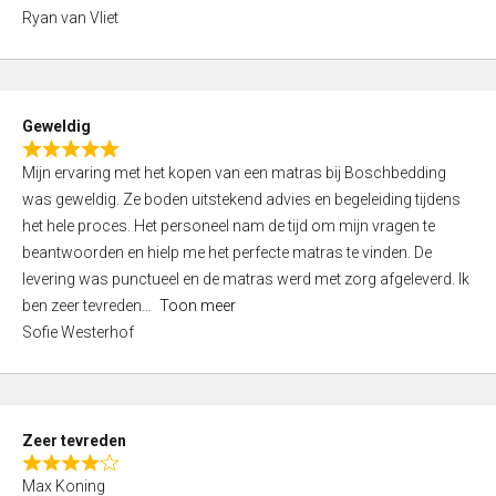
,
Ryan van Vliet
0
o
u
t
Geweldig
o
R
f
Mijn ervaring met het kopen van een matras bij Boschbedding
a
5
was geweldig. Ze boden uitstekend advies en begeleiding tijdens
t
het hele proces. Het personeel nam de tijd om mijn vragen te
e
beantwoorden en hielp me het perfecte matras te vinden. De
d
levering was punctueel en de matras werd met zorg afgeleverd. Ik
5
ben zeer tevreden
Toon meer
,
Sofie Westerhof
0
o
u
t
Zeer tevreden
o
R
f
Max Koning