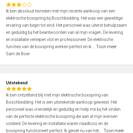
f
R
5
Ik ben absoluut tevreden met mijn recente aankoop van een
a
elektrische boxspring bij Boschbedding. Het was een geweldige
t
ervaring van begin tot eind. Het personeel was uiterst behulpzaam
e
en geduldig bij het beantwoorden van al mijn vragen. De levering
d
en installatie verliepen vlot en professioneel. De elektrische
3
functies van de boxspring werken perfect en ik
Toon meer
,
Sam de Boer
0
o
u
t
Uitstekend
o
R
f
Ik ben ontzettend blij met mijn elektrische boxspring van
a
5
Boschbedding. Het is een uitstekende aankoop geweest. Het
t
personeel was vriendelijk en geduldig en hielp me bij het vinden
e
van de perfecte elektrische boxspring die aan al mijn wensen
d
voldeed. De levering en installatie waren naadloos en de
5
boxspring functioneert perfect. Ik geniet nu van het
Toon meer