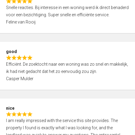
R
u
Snelle reacties. Bij interesse in een woning werd ik direct benaderd
a
t
voor een bezichtiging. Super snelle en efficiënte service.
t
o
Feline van Rooij
e
f
d
5
5
,
good
0
R
o
Efficiënt. De zoektocht naar een woning was zo snel en makkelijk,
a
u
ik had niet gedacht dat het zo eenvoudig zou zijn.
t
t
Casper Mulder
e
o
d
f
5
5
,
nice
0
R
o
I am really impressed with the service this site provides. The
a
u
property I found is exactly what I was looking for, and the
t
t