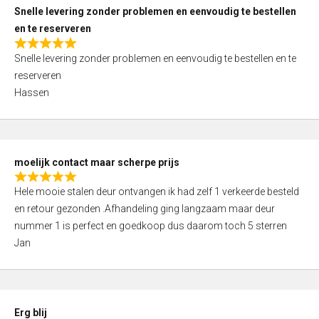
u
Snelle levering zonder problemen en eenvoudig te bestellen
t
en te reserveren
o
R
f
Snelle levering zonder problemen en eenvoudig te bestellen en te
a
5
reserveren
t
Hassen
e
d
5
,
moelijk contact maar scherpe prijs
0
R
o
Hele mooie stalen deur ontvangen ik had zelf 1 verkeerde besteld
a
u
en retour gezonden .Afhandeling ging langzaam maar deur
t
t
nummer 1 is perfect en goedkoop dus daarom toch 5 sterren
e
o
Jan
d
f
5
5
,
0
Erg blij