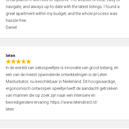
a
o
navigate, and always up-to-date with the latest listings. I found a
t
f
great apartment within my budget, and the whole process was
e
5
hassle-free.
d
Daniel
5
,
0
o
leten
u
R
t
In de wereld van seksspeeltjes is innovatie van groot belang, en
a
o
een van de meest opwindende ontwikkelingen is de Leten
t
f
Masturbator, nu beschikbaar in Nederland. Dit hoogwaardige,
e
5
ergonomisch ontworpen speeltje heeft de aandacht getrokken
d
van mannen die op zoek zijn naar een intensere en
5
bevredigendere ervaring. https://www.letendirect.nl/
,
leten
0
o
u