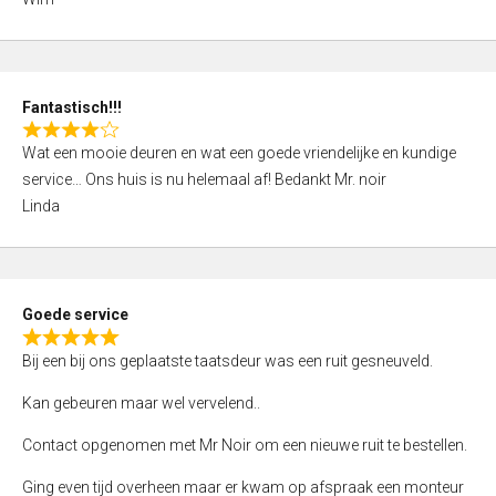
4
,
0
o
Fantastisch!!!
u
R
t
Wat een mooie deuren en wat een goede vriendelijke en kundige
a
o
service… Ons huis is nu helemaal af! Bedankt Mr. noir
t
f
Linda
e
5
d
4
,
Goede service
0
R
o
Bij een bij ons geplaatste taatsdeur was een ruit gesneuveld.
a
u
t
Kan gebeuren maar wel vervelend..
t
e
o
Contact opgenomen met Mr Noir om een nieuwe ruit te bestellen.
d
f
5
Ging even tijd overheen maar er kwam op afspraak een monteur
5