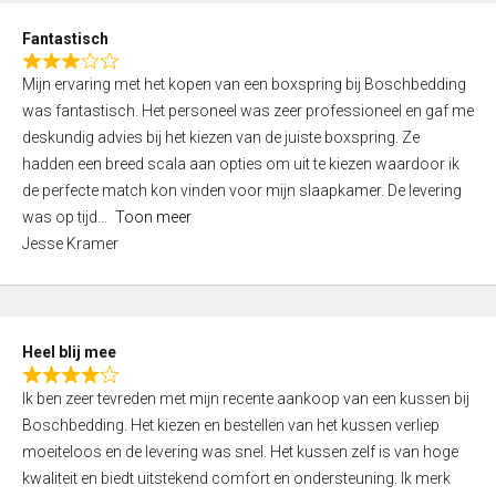
u
d
t
Fantastisch
4
o
R
,
f
Mijn ervaring met het kopen van een boxspring bij Boschbedding
a
0
5
was fantastisch. Het personeel was zeer professioneel en gaf me
t
o
deskundig advies bij het kiezen van de juiste boxspring. Ze
e
u
hadden een breed scala aan opties om uit te kiezen waardoor ik
d
t
de perfecte match kon vinden voor mijn slaapkamer. De levering
3
o
was op tijd
Toon meer
,
f
Jesse Kramer
0
5
o
u
t
Heel blij mee
o
R
f
Ik ben zeer tevreden met mijn recente aankoop van een kussen bij
a
5
Boschbedding. Het kiezen en bestellen van het kussen verliep
t
moeiteloos en de levering was snel. Het kussen zelf is van hoge
e
kwaliteit en biedt uitstekend comfort en ondersteuning. Ik merk
d