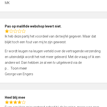
,
MK
0
o
u
t
Pas op malifide webshop levert niet.
o
R
Ik heb deze partij het voordeel van de twijfel gegeven. Maar dat
f
a
blijkt toch een fout van mij te zijn geweest.
5
t
e
Er wordt leugen na leugen verteld over de vertragende verzending
d
en uiteindelijk wordt het niet meer geleverd. Met de vraag of ik een
1
andere wil. Dan hebben ze al een tv uitgeleverd via de
,
p
Toon meer
0
George van Engers
o
u
t
o
Heel blij mee
f
R