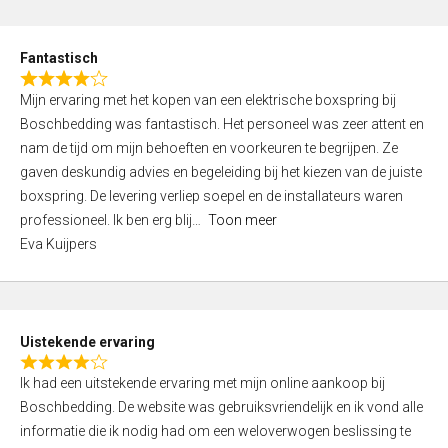
e
d
Fantastisch
5
R
,
Mijn ervaring met het kopen van een elektrische boxspring bij
a
0
Boschbedding was fantastisch. Het personeel was zeer attent en
t
o
nam de tijd om mijn behoeften en voorkeuren te begrijpen. Ze
e
u
gaven deskundig advies en begeleiding bij het kiezen van de juiste
d
t
boxspring. De levering verliep soepel en de installateurs waren
4
o
professioneel. Ik ben erg blij
Toon meer
,
f
Eva Kuijpers
0
5
o
u
t
Uistekende ervaring
o
R
f
Ik had een uitstekende ervaring met mijn online aankoop bij
a
5
Boschbedding. De website was gebruiksvriendelijk en ik vond alle
t
informatie die ik nodig had om een weloverwogen beslissing te
e