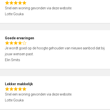
o
R
u
Snel een woning gevonden via deze website.
a
t
Lotte Gouka
t
o
e
f
d
5
5
Goede ervaringen
,
R
0
Je wordt goed op de hoogte gehouden van nieuwe aanbod dat bij
a
o
jouw wensen past.
t
u
Elin Smits
e
t
d
o
4
f
,
5
Lekker makkelijk
0
R
o
Snel een woning gevonden via deze website.
a
u
Lotte Gouka
t
t
e