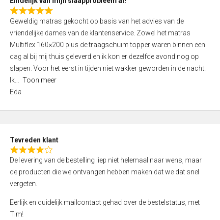
Eindelijk van mijn slaapprobleem af!
R
Geweldig matras gekocht op basis van het advies van de
a
vriendelijke dames van de klantenservice. Zowel het matras
t
Multiflex 160×200 plus de traagschuim topper waren binnen een
e
dag al bij mij thuis geleverd en ik kon er dezelfde avond nog op
d
slapen. Voor het eerst in tijden niet wakker geworden in de nacht.
5
Ik
Toon meer
,
Eda
0
o
u
t
Tevreden klant
o
R
f
De levering van de bestelling liep niet helemaal naar wens, maar
a
5
de producten die we ontvangen hebben maken dat we dat snel
t
vergeten.
e
d
Eerlijk en duidelijk mailcontact gehad over de bestelstatus, met
4
Tim!