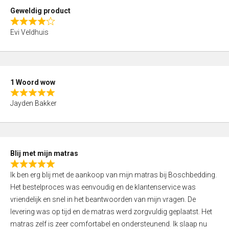
t
Geweldig product
o
R
f
Evi Veldhuis
a
5
t
e
d
1 Woord wow
4
R
,
Jayden Bakker
a
0
t
o
e
u
d
t
Blij met mijn matras
5
o
R
,
f
Ik ben erg blij met de aankoop van mijn matras bij Boschbedding.
a
0
5
Het bestelproces was eenvoudig en de klantenservice was
t
o
vriendelijk en snel in het beantwoorden van mijn vragen. De
e
u
levering was op tijd en de matras werd zorgvuldig geplaatst. Het
d
t
matras zelf is zeer comfortabel en ondersteunend. Ik slaap nu