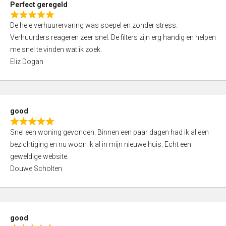
Perfect geregeld
o
R
u
De hele verhuurervaring was soepel en zonder stress.
a
t
Verhuurders reageren zeer snel. De filters zijn erg handig en helpen
t
o
me snel te vinden wat ik zoek.
e
f
Eliz Dogan
d
5
5
,
0
good
o
R
u
Snel een woning gevonden. Binnen een paar dagen had ik al een
a
t
bezichtiging en nu woon ik al in mijn nieuwe huis. Echt een
t
o
geweldige website.
e
f
Douwe Scholten
d
5
5
,
0
good
o