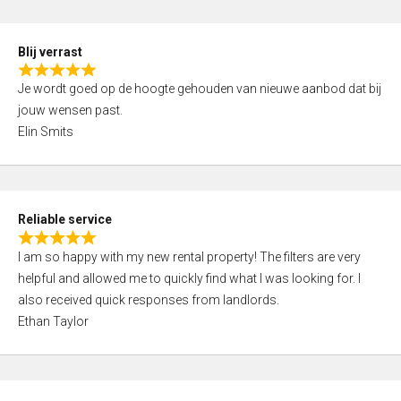
o
d
f
5
5
Blij verrast
,
R
0
Je wordt goed op de hoogte gehouden van nieuwe aanbod dat bij
a
o
jouw wensen past.
t
u
Elin Smits
e
t
d
o
5
f
,
5
Reliable service
0
R
o
I am so happy with my new rental property! The filters are very
a
u
helpful and allowed me to quickly find what I was looking for. I
t
t
also received quick responses from landlords.
e
o
Ethan Taylor
d
f
5
5
,
0