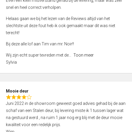
Even een klein misverstand gehad bij de levering, maar was zeer
5
a
snel en heel correct verholpen.
t
e
Helaas gaan we bij het lezen van de Reviews altijd van het
d
slechtste uit deze fout heb ik ook gemaakt maar dit was niet
4
terecht!
,
Bij deze alle lof aan Tim van mr. Noir!!
0
o
Wij zijn echt super tevreden met de
Toon meer
u
Sylvia
t
o
f
5
Mooie deur
R
Juni 2022 in de showroom geweest goed advies gehad bij de aan
a
schaf van een Stalen deur, bij levering miste ik 1 tussen lager wat
t
na gestuurd werd , na ruim 1 jaar nog erg blij met de deur mooie
e
kwaliteit voor een redelijk prijs.
d
Wim