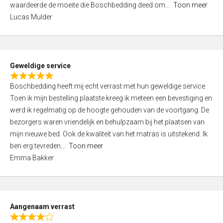
waardeerde de moeite die Boschbedding deed om
Toon meer
,
Lucas Mulder
0
o
u
t
Geweldige service
o
R
f
Boschbedding heeft mij echt verrast met hun geweldige service.
a
5
Toen ik mijn bestelling plaatste kreeg ik meteen een bevestiging en
t
werd ik regelmatig op de hoogte gehouden van de voortgang. De
e
bezorgers waren vriendelijk en behulpzaam bij het plaatsen van
d
mijn nieuwe bed. Ook de kwaliteit van het matras is uitstekend. Ik
5
ben erg tevreden
Toon meer
,
Emma Bakker
0
o
u
t
Aangenaam verrast
o
R