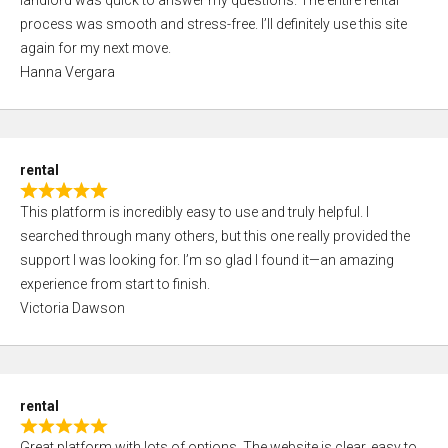
landlord was quick to answer my questions. The entire rental
e
o
process was smooth and stress-free. I’ll definitely use this site
d
f
again for my next move.
5
5
Hanna Vergara
,
0
o
u
rental
t
R
o
This platform is incredibly easy to use and truly helpful. I
a
f
searched through many others, but this one really provided the
t
5
support I was looking for. I’m so glad I found it—an amazing
e
experience from start to finish.
d
Victoria Dawson
5
,
0
o
rental
u
R
t
Great platform with lots of options. The website is clear, easy to