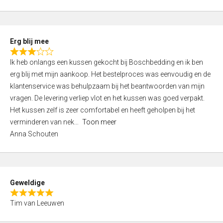
o
u
t
Erg blij mee
o
R
f
Ik heb onlangs een kussen gekocht bij Boschbedding en ik ben
a
5
erg blij met mijn aankoop. Het bestelproces was eenvoudig en de
t
klantenservice was behulpzaam bij het beantwoorden van mijn
e
vragen. De levering verliep vlot en het kussen was goed verpakt.
d
Het kussen zelf is zeer comfortabel en heeft geholpen bij het
3
verminderen van nek
Toon meer
,
Anna Schouten
0
o
u
t
Geweldige
o
R
f
Tim van Leeuwen
a
5
t