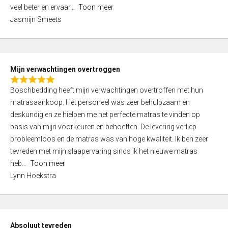
5
o
veel beter en ervaar
Toon meer
,
f
Jasmijn Smeets
0
5
o
u
t
Mijn verwachtingen overtroggen
o
R
f
Boschbedding heeft mijn verwachtingen overtroffen met hun
a
5
matrasaankoop. Het personeel was zeer behulpzaam en
t
deskundig en ze hielpen me het perfecte matras te vinden op
e
basis van mijn voorkeuren en behoeften. De levering verliep
d
probleemloos en de matras was van hoge kwaliteit. Ik ben zeer
5
tevreden met mijn slaapervaring sinds ik het nieuwe matras
,
heb
Toon meer
0
Lynn Hoekstra
o
u
t
o
Absoluut tevreden