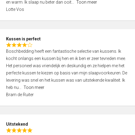
o
en warm. Ik slaap nu beter dan ooit
Toon meer
,
f
Lotte Vos
0
5
o
u
t
Kussen is perfect
o
R
f
Boschbedding heeft een fantastische selectie van kussens. Ik
a
5
kocht onlangs een kussen bij hen en ik ben er zeer tevreden mee.
t
Het personeel was vriendelijk en deskundig en ze hielpen me het
e
perfecte kussen te kiezen op basis van mijn slaapvoorkeuren. De
d
levering was snel en het kussen was van uitstekende kwaliteit. Ik
4
heb nu
Toon meer
,
Bram de Ruiter
0
o
u
t
Uitstekend
o
R
f