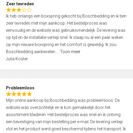
t
Zeer tevreden
o
R
f
Ik heb onlangs een boxspring gekocht bij Boschbedding en ik ben
a
5
zeer tevreden met mijn aankoop. Het bestelproces was
t
eenvoudig en de website was gebruiksvriendelijk. De levering was
e
op tijd en de installatie verliep snel. Ik slaap nu al een paar weken
d
op mijn nieuwe boxspring en het comfort is geweldig. Ik zou
3
Boschbedding aanbevelen
Toon meer
,
Julia Koster
0
o
u
t
Probleemloos
o
R
f
Mijn online aankoop bij Boschbedding was probleemloos. De
a
5
website was overzichtelijk en ik kon gemakkelijk door het
t
assortiment bladeren. Het bestelproces was snel en ik ontving
e
een bevestiging van mijn bestelling per e-mail. De levering verliep
d
vlot en het product werd goed beschermd tijdens het transport. Ik
5