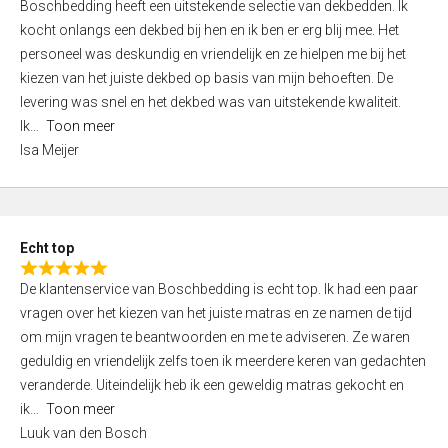
Boschbedding heeft een uitstekende selectie van dekbedden. Ik
a
5
kocht onlangs een dekbed bij hen en ik ben er erg blij mee. Het
t
personeel was deskundig en vriendelijk en ze hielpen me bij het
e
kiezen van het juiste dekbed op basis van mijn behoeften. De
d
levering was snel en het dekbed was van uitstekende kwaliteit.
5
Ik
Toon meer
,
Isa Meijer
0
o
u
t
Echt top
o
R
f
De klantenservice van Boschbedding is echt top. Ik had een paar
a
5
vragen over het kiezen van het juiste matras en ze namen de tijd
t
om mijn vragen te beantwoorden en me te adviseren. Ze waren
e
geduldig en vriendelijk zelfs toen ik meerdere keren van gedachten
d
veranderde. Uiteindelijk heb ik een geweldig matras gekocht en
5
ik
Toon meer
,
Luuk van den Bosch
0