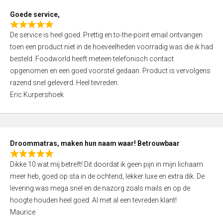
t
Goede service,
o
R
f
De service is heel goed. Prettig en to-the-point email ontvangen
a
5
toen een product niet in de hoeveelheden voorradig was die ik had
t
besteld. Foodworld heeft meteen telefonisch contact
e
opgenomen en een goed voorstel gedaan. Product is vervolgens
d
razend snel geleverd. Heel tevreden.
5
Eric Kurpershoek
,
0
o
u
Droommatras, maken hun naam waar! Betrouwbaar
t
R
o
Dikke 10 wat mij betreft! Dit doordat ik geen pijn in mijn lichaam
a
f
meer heb, goed op sta in de ochtend, lekker luxe en extra dik. De
t
5
levering was mega snel en de nazorg zoals mails en op de
e
hoogte houden heel goed. Al met al een tevreden klant!
d
Maurice
5