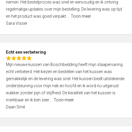
nemen. Het bestelproces was snel en eenvoudig en ik ontving
d
regelmatige updates over mijn bestelling. De levering was op tijd
4
en het product was goed verpakt
Toon meer
,
Sara Visser
0
o
u
t
Echt een verbetering
o
R
f
Mijn nieuwe kussen van Boschbedding heeft mijn slaapervaring
a
5
echt verbeterd. Het kiezen en bestellen van het kussen was
t
gemakkelijk en de levering was snel. Het kussen biedt uitstekende
e
ondersteuning voor mijn nek en hoofd en ik word nu uitgerust
d
wakker zonder pijn of stijfheid. De kwaliteit van het kussen is
5
merkbaar en ik ben zeer
Toon meer
,
Daan Smit
0
o
u