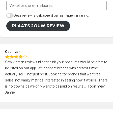
Deze review is gebaseerd op mijn eigen ervaring.
PLAATS JOUW REVIEW
Osullivan
R
Saw klanten-reviews.nl and think your products would be great to
a
be listed on our app. We connect brands with creators who
t
actually sell – not just post. Looking for brands that want real
e
sales, not vanity metrics. Interested in seeing how it works? There
d
is no downside we only want to be paid on results
Toon meer
4
Jamie
,
0
o