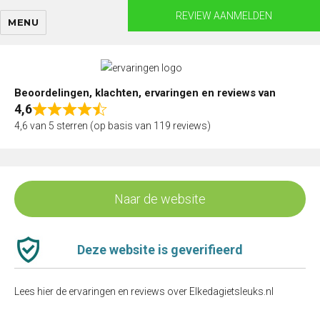
Skip
REVIEW AANMELDEN
MENU
to
content
Beoordelingen, klachten, ervaringen en reviews van
4,6
Rated
4,6 van 5 sterren (op basis van 119 reviews)
4,6
out
of
5
Naar de website
Deze website is geverifieerd
Lees hier de ervaringen en reviews over Elkedagietsleuks.nl