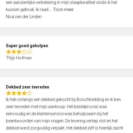
een aanzienlijke verbetering in mijn slaapkwaliteit sinds ik het
4
kussen gebruik. Ik raad
Toon meer
,
Noa van der Linden
0
o
u
t
Super goed geholpen
o
R
f
Thijs Hofman
a
5
t
e
d
Dekbed zeer tevreden
3
R
,
Ik heb onlangs een dekbed gekocht bij Boschbedding en ik ben
a
0
zeer tevreden met mijn aankoop. Het bestelproces was
t
o
eenvoudig en de klantenservice was behulpzaam bij het
e
u
beantwoorden van mijn vragen. De levering verliep vlot en het
d
t
dekbed werd zorgvuldig verpakt. Het dekbed zelf is heerlijk zacht
4