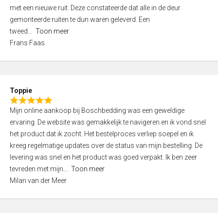
,
met een nieuwe ruit. Deze constateerde dat alle in de deur
0
gemonteerde ruiten te dun waren geleverd. Een
o
tweed
Toon meer
u
Frans Faas
t
o
f
5
Toppie
R
Mijn online aankoop bij Boschbedding was een geweldige
a
ervaring. De website was gemakkelijk te navigeren en ik vond snel
t
het product dat ik zocht. Het bestelproces verliep soepel en ik
e
kreeg regelmatige updates over de status van mijn bestelling. De
d
levering was snel en het product was goed verpakt. Ik ben zeer
5
tevreden met mijn
Toon meer
,
Milan van der Meer
0
o
u