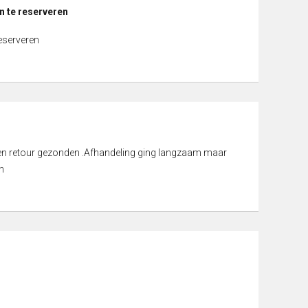
n te reserveren
reserveren
d en retour gezonden .Afhandeling ging langzaam maar
n