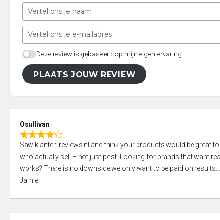
Deze review is gebaseerd op mijn eigen ervaring.
PLAATS JOUW REVIEW
Osullivan
R
Saw klanten-reviews.nl and think your products would be great to
a
who actually sell – not just post. Looking for brands that want real
t
works? There is no downside we only want to be paid on results
e
Jamie
d
4
,