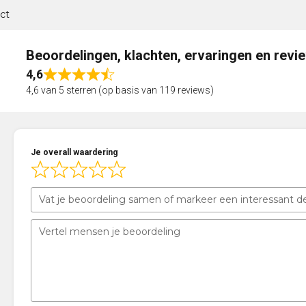
ct
Beoordelingen, klachten, ervaringen en revi
4,6
Rated
4,6 van 5 sterren (op basis van 119 reviews)
4,6
out
of
5
Je overall waardering