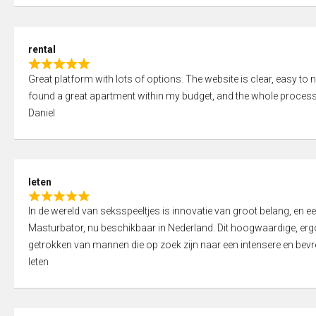
d
5
5
,
rental
0
R
o
Great platform with lots of options. The website is clear, easy to na
a
u
found a great apartment within my budget, and the whole process
t
t
Daniel
e
o
d
f
5
5
,
leten
0
R
o
In de wereld van seksspeeltjes is innovatie van groot belang, en 
a
u
Masturbator, nu beschikbaar in Nederland. Dit hoogwaardige, er
t
t
getrokken van mannen die op zoek zijn naar een intensere en bevre
e
o
leten
d
f
5
5
,