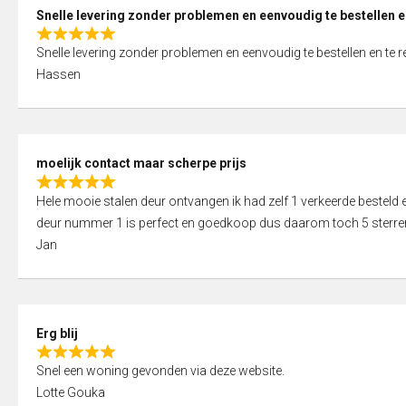
0
Snelle levering zonder problemen en eenvoudig te bestellen e
o
R
u
Snelle levering zonder problemen en eenvoudig te bestellen en te 
a
t
Hassen
t
o
e
f
d
5
5
moelijk contact maar scherpe prijs
,
R
0
Hele mooie stalen deur ontvangen ik had zelf 1 verkeerde bestel
a
o
deur nummer 1 is perfect en goedkoop dus daarom toch 5 sterre
t
u
Jan
e
t
d
o
5
f
,
5
Erg blij
0
R
o
Snel een woning gevonden via deze website.
a
u
Lotte Gouka
t