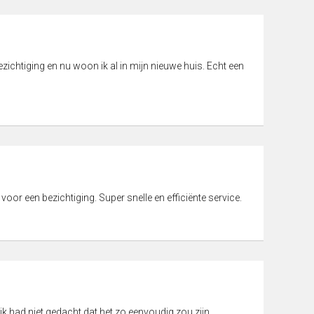
ichtiging en nu woon ik al in mijn nieuwe huis. Echt een
 voor een bezichtiging. Super snelle en efficiënte service.
ik had niet gedacht dat het zo eenvoudig zou zijn.