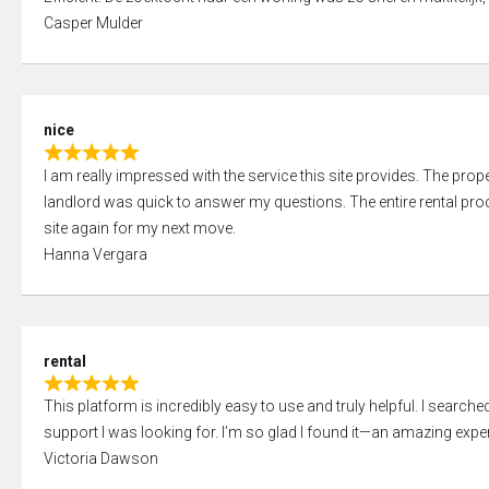
a
o
Casper Mulder
t
u
e
t
d
o
5
f
nice
,
5
R
0
I am really impressed with the service this site provides. The prope
a
o
landlord was quick to answer my questions. The entire rental proce
t
u
site again for my next move.
e
t
Hanna Vergara
d
o
5
f
,
5
0
rental
o
R
u
This platform is incredibly easy to use and truly helpful. I search
a
t
support I was looking for. I’m so glad I found it—an amazing exper
t
o
Victoria Dawson
e
f