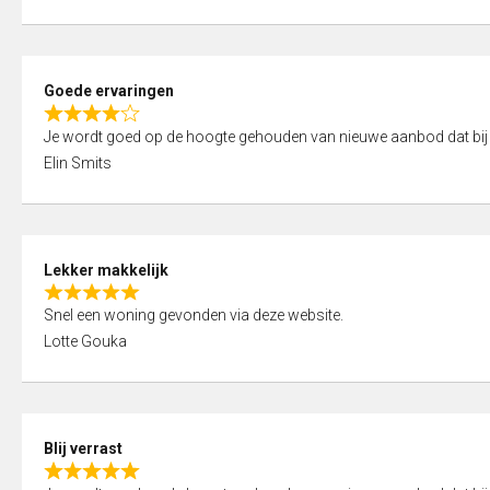
t
e
o
d
f
5
5
Goede ervaringen
,
R
0
Je wordt goed op de hoogte gehouden van nieuwe aanbod dat bij
a
o
Elin Smits
t
u
e
t
d
o
4
f
Lekker makkelijk
,
5
R
0
Snel een woning gevonden via deze website.
a
o
Lotte Gouka
t
u
e
t
d
o
5
f
Blij verrast
,
5
R
0