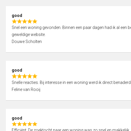
5
5
,
good
0
R
o
Snel een woning gevonden. Binnen een paar dagen had ik al een bez
a
u
geweldige website.
t
t
Douwe Scholten
e
o
d
f
5
5
,
good
0
R
o
Snelle reacties. Bij interesse in een woning werd ik direct benaderd
a
u
Feline van Rooij
t
t
e
o
d
f
5
5
good
,
R
0
Efficiënt. De zoektocht naar een woning was zo snel en makkelijk, 