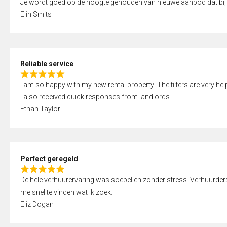
Je wordt goed op de hoogte gehouden van nieuwe aanbod dat bij
a
o
Elin Smits
t
u
e
t
d
o
5
f
Reliable service
,
5
R
0
I am so happy with my new rental property! The filters are very hel
a
o
I also received quick responses from landlords.
t
u
Ethan Taylor
e
t
d
o
5
f
,
5
Perfect geregeld
0
R
o
De hele verhuurervaring was soepel en zonder stress. Verhuurders r
a
u
me snel te vinden wat ik zoek.
t
t
Eliz Dogan
e
o
d
f