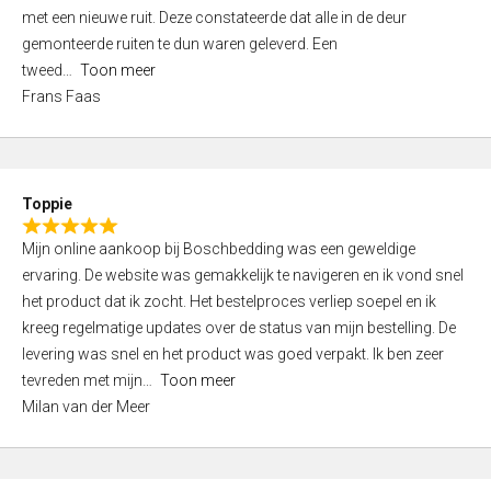
,
met een nieuwe ruit. Deze constateerde dat alle in de deur
0
gemonteerde ruiten te dun waren geleverd. Een
o
tweed
Toon meer
u
Frans Faas
t
o
f
5
Toppie
R
Mijn online aankoop bij Boschbedding was een geweldige
a
ervaring. De website was gemakkelijk te navigeren en ik vond snel
t
het product dat ik zocht. Het bestelproces verliep soepel en ik
e
kreeg regelmatige updates over de status van mijn bestelling. De
d
levering was snel en het product was goed verpakt. Ik ben zeer
5
tevreden met mijn
Toon meer
,
Milan van der Meer
0
o
u