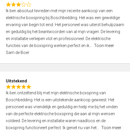
f
R
5
Ik ben absoluut tevreden met mijn recente aankoop van een
a
elektrische boxspring bij Boschbedding. Het was een geweldige
t
ervaring van begin tot eind. Het personeel was uiterst behulpzaam
e
en geduldig bij het beantwoorden van al mijn vragen. De levering
d
en installatie verliepen vlot en professioneel. De elektrische
3
functies van de boxspring werken perfect en ik
Toon meer
,
Sam de Boer
0
o
u
t
Uitstekend
o
R
f
Ik ben ontzettend blij met mijn elektrische boxspring van
a
5
Boschbedding. Het is een uitstekende aankoop geweest. Het
t
personeel was vriendelijk en geduldig en hielp me bij het vinden
e
van de perfecte elektrische boxspring die aan al mijn wensen
d
voldeed. De levering en installatie waren naadloos en de
5
boxspring functioneert perfect. Ik geniet nu van het
Toon meer