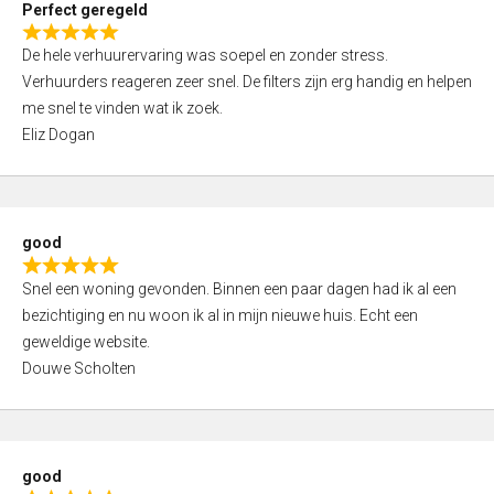
Perfect geregeld
o
R
u
De hele verhuurervaring was soepel en zonder stress.
a
t
Verhuurders reageren zeer snel. De filters zijn erg handig en helpen
t
o
me snel te vinden wat ik zoek.
e
f
Eliz Dogan
d
5
5
,
0
good
o
R
u
Snel een woning gevonden. Binnen een paar dagen had ik al een
a
t
bezichtiging en nu woon ik al in mijn nieuwe huis. Echt een
t
o
geweldige website.
e
f
Douwe Scholten
d
5
5
,
0
good
o