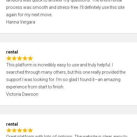
landlord was quick to answer my questions. The entire rental
e
o
process was smooth and stress-free. I’ll definitely use this site
d
f
again for my next move.
5
5
Hanna Vergara
,
0
o
u
rental
t
R
o
This platform is incredibly easy to use and truly helpful. I
a
f
searched through many others, but this one really provided the
t
5
support I was looking for. I’m so glad I found it—an amazing
e
experience from start to finish.
d
Victoria Dawson
5
,
0
o
rental
u
R
t
Great platform with lots of options. The website is clear, easy to