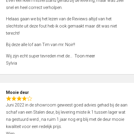
Even een klein misverstand gehad bij de levering, maar was zeer
5
a
snel en heel correct verholpen.
t
e
Helaas gaan we bij het lezen van de Reviews altijd van het
d
slechtste uit deze fout heb ik ook gemaakt maar dit was niet
4
terecht!
,
Bij deze alle lof aan Tim van mr. Noir!!
0
o
Wij zijn echt super tevreden met de
Toon meer
u
Sylvia
t
o
f
5
Mooie deur
R
Juni 2022 in de showroom geweest goed advies gehad bij de aan
a
schaf van een Stalen deur, bij levering miste ik 1 tussen lager wat
t
na gestuurd werd , na ruim 1 jaar nog erg blij met de deur mooie
e
kwaliteit voor een redelijk prijs.
d
Wim