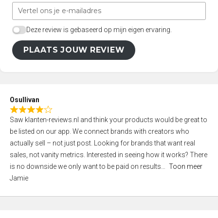
Deze review is gebaseerd op mijn eigen ervaring.
PLAATS JOUW REVIEW
Osullivan
R
Saw klanten-reviews.nl and think your products would be great to
a
be listed on our app. We connect brands with creators who
t
actually sell – not just post. Looking for brands that want real
e
sales, not vanity metrics. Interested in seeing how it works? There
d
is no downside we only want to be paid on results
Toon meer
4
Jamie
,
0
o