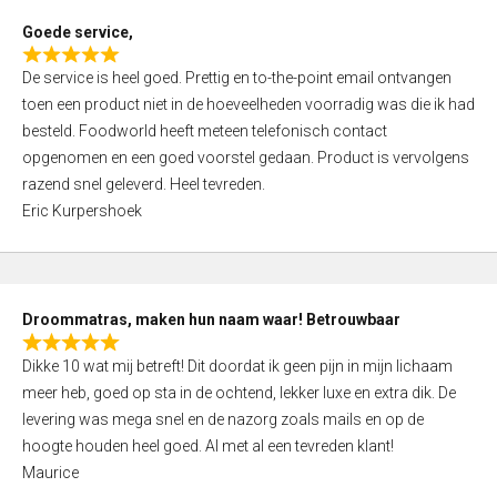
t
Goede service,
o
R
f
De service is heel goed. Prettig en to-the-point email ontvangen
a
5
toen een product niet in de hoeveelheden voorradig was die ik had
t
besteld. Foodworld heeft meteen telefonisch contact
e
opgenomen en een goed voorstel gedaan. Product is vervolgens
d
razend snel geleverd. Heel tevreden.
5
Eric Kurpershoek
,
0
o
u
Droommatras, maken hun naam waar! Betrouwbaar
t
R
o
Dikke 10 wat mij betreft! Dit doordat ik geen pijn in mijn lichaam
a
f
meer heb, goed op sta in de ochtend, lekker luxe en extra dik. De
t
5
levering was mega snel en de nazorg zoals mails en op de
e
hoogte houden heel goed. Al met al een tevreden klant!
d
Maurice
5