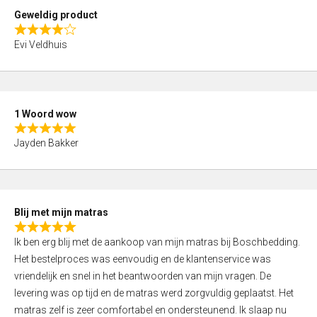
t
Geweldig product
o
R
f
Evi Veldhuis
a
5
t
e
d
1 Woord wow
4
R
,
Jayden Bakker
a
0
t
o
e
u
d
t
Blij met mijn matras
5
o
R
,
f
Ik ben erg blij met de aankoop van mijn matras bij Boschbedding.
a
0
5
Het bestelproces was eenvoudig en de klantenservice was
t
o
vriendelijk en snel in het beantwoorden van mijn vragen. De
e
u
levering was op tijd en de matras werd zorgvuldig geplaatst. Het
d
t
matras zelf is zeer comfortabel en ondersteunend. Ik slaap nu