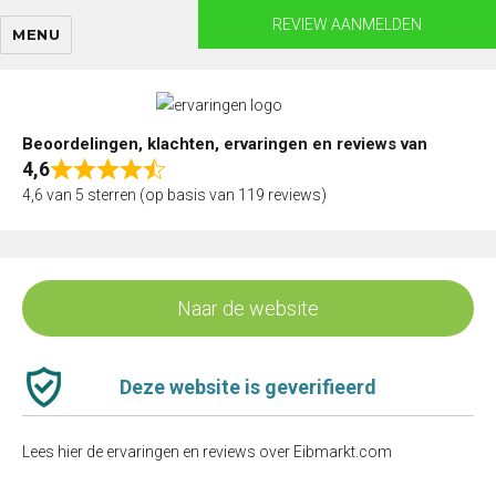
Skip
REVIEW AANMELDEN
MENU
to
content
Beoordelingen, klachten, ervaringen en reviews van
4,6
Rated
4,6 van 5 sterren (op basis van 119 reviews)
4,6
out
of
5
Naar de website
Deze website is geverifieerd
Lees hier de ervaringen en reviews over Eibmarkt.com