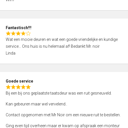
4
,
0
o
Fantastisch!!!
u
R
t
Wat een mooie deuren en wat een goede vriendelijke en kundige
a
o
service… Ons huis is nu helemaal af! Bedankt Mr. noir
t
f
Linda
e
5
d
4
,
Goede service
0
R
o
Bij een bij ons geplaatste taatsdeur was een ruit gesneuveld.
a
u
t
Kan gebeuren maar wel vervelend..
t
e
o
Contact opgenomen met Mr Noir om een nieuwe ruit te bestellen.
d
f
5
Ging even tijd overheen maar er kwam op afspraak een monteur
5