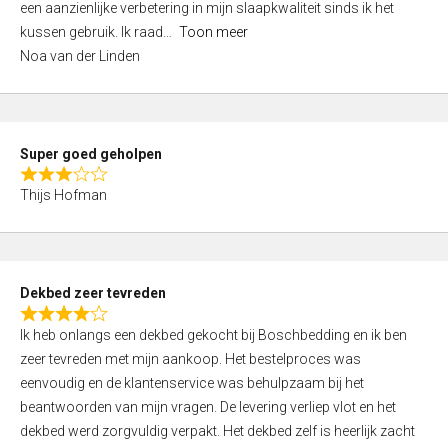
een aanzienlijke verbetering in mijn slaapkwaliteit sinds ik het
4
kussen gebruik. Ik raad
Toon meer
,
Noa van der Linden
0
o
u
t
Super goed geholpen
o
R
f
Thijs Hofman
a
5
t
e
d
Dekbed zeer tevreden
3
R
,
Ik heb onlangs een dekbed gekocht bij Boschbedding en ik ben
a
0
zeer tevreden met mijn aankoop. Het bestelproces was
t
o
eenvoudig en de klantenservice was behulpzaam bij het
e
u
beantwoorden van mijn vragen. De levering verliep vlot en het
d
t
dekbed werd zorgvuldig verpakt. Het dekbed zelf is heerlijk zacht
4