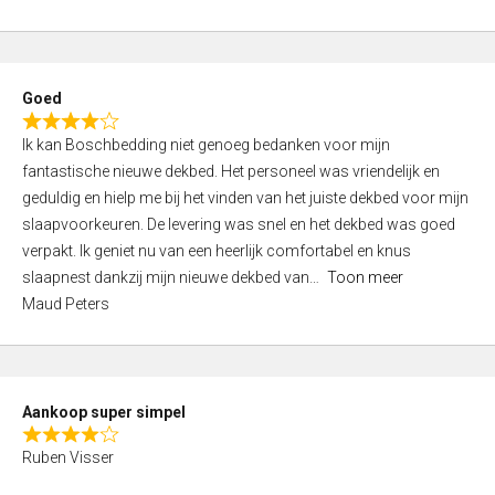
a
5
t
e
d
Goed
4
R
,
Ik kan Boschbedding niet genoeg bedanken voor mijn
a
0
fantastische nieuwe dekbed. Het personeel was vriendelijk en
t
o
geduldig en hielp me bij het vinden van het juiste dekbed voor mijn
e
u
slaapvoorkeuren. De levering was snel en het dekbed was goed
d
t
verpakt. Ik geniet nu van een heerlijk comfortabel en knus
4
o
slaapnest dankzij mijn nieuwe dekbed van
Toon meer
,
f
Maud Peters
0
5
o
u
t
Aankoop super simpel
o
R
f
Ruben Visser
a
5