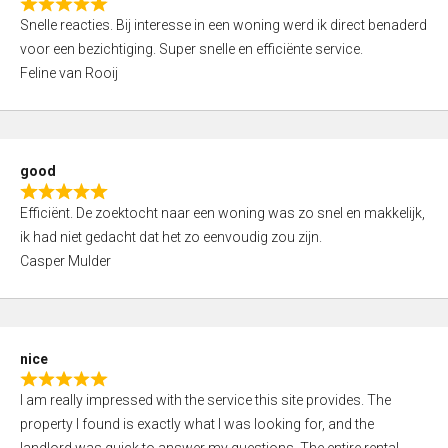
R
u
Snelle reacties. Bij interesse in een woning werd ik direct benaderd
a
t
voor een bezichtiging. Super snelle en efficiënte service.
t
o
Feline van Rooij
e
f
d
5
5
,
good
0
R
o
Efficiënt. De zoektocht naar een woning was zo snel en makkelijk,
a
u
ik had niet gedacht dat het zo eenvoudig zou zijn.
t
t
Casper Mulder
e
o
d
f
5
5
,
nice
0
R
o
I am really impressed with the service this site provides. The
a
u
property I found is exactly what I was looking for, and the
t
t