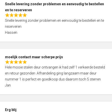
u
Snelle levering zonder problemen en eenvoudig te bestellen
t
en te reserveren
o
R
f
Snelle levering zonder problemen en eenvoudig te bestellen en te
a
5
reserveren
t
Hassen
e
d
5
,
moelijk contact maar scherpe prijs
0
R
o
Hele mooie stalen deur ontvangen ik had zelf 1 verkeerde besteld
a
u
en retour gezonden .Afhandeling ging langzaam maar deur
t
t
nummer 1 is perfect en goedkoop dus daarom toch 5 sterren
e
o
Jan
d
f
5
5
,
0
Erg blij