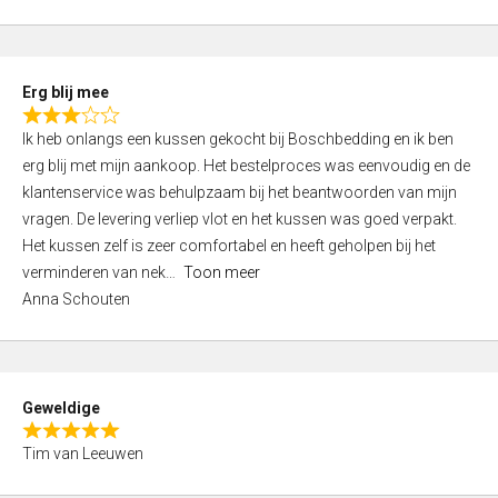
o
u
t
Erg blij mee
o
R
f
Ik heb onlangs een kussen gekocht bij Boschbedding en ik ben
a
5
erg blij met mijn aankoop. Het bestelproces was eenvoudig en de
t
klantenservice was behulpzaam bij het beantwoorden van mijn
e
vragen. De levering verliep vlot en het kussen was goed verpakt.
d
Het kussen zelf is zeer comfortabel en heeft geholpen bij het
3
verminderen van nek
Toon meer
,
Anna Schouten
0
o
u
t
Geweldige
o
R
f
Tim van Leeuwen
a
5
t