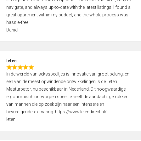
a
o
navigate, and always up-to-date with the latest listings. I found a
t
f
great apartment within my budget, and the whole process was
e
5
hassle-free.
d
Daniel
5
,
0
o
leten
u
R
t
In de wereld van seksspeeltjes is innovatie van groot belang, en
a
o
een van de meest opwindende ontwikkelingen is de Leten
t
f
Masturbator, nu beschikbaar in Nederland. Dit hoogwaardige,
e
5
ergonomisch ontworpen speeltje heeft de aandacht getrokken
d
van mannen die op zoek zijn naar een intensere en
5
bevredigendere ervaring. https://www.letendirect.nl/
,
leten
0
o
u