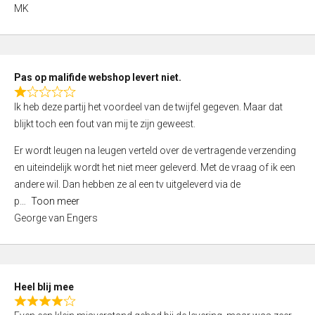
,
MK
0
o
u
t
Pas op malifide webshop levert niet.
o
R
Ik heb deze partij het voordeel van de twijfel gegeven. Maar dat
f
a
blijkt toch een fout van mij te zijn geweest.
5
t
e
Er wordt leugen na leugen verteld over de vertragende verzending
d
en uiteindelijk wordt het niet meer geleverd. Met de vraag of ik een
1
andere wil. Dan hebben ze al een tv uitgeleverd via de
,
p
Toon meer
0
George van Engers
o
u
t
o
Heel blij mee
f
R