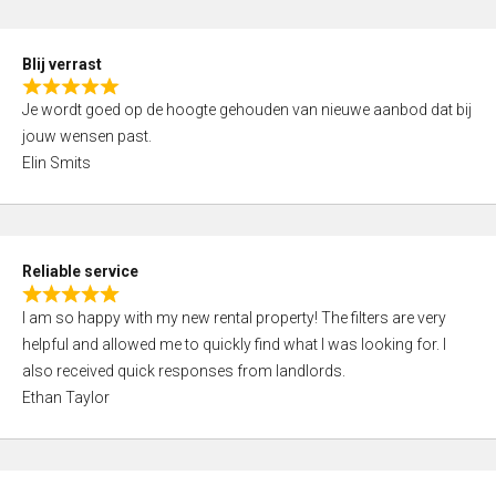
o
d
f
5
5
Blij verrast
,
R
0
Je wordt goed op de hoogte gehouden van nieuwe aanbod dat bij
a
o
jouw wensen past.
t
u
Elin Smits
e
t
d
o
5
f
,
5
Reliable service
0
R
o
I am so happy with my new rental property! The filters are very
a
u
helpful and allowed me to quickly find what I was looking for. I
t
t
also received quick responses from landlords.
e
o
Ethan Taylor
d
f
5
5
,
0