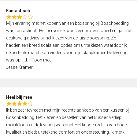
u
d
t
Fantastisch
4
o
R
,
f
Mijn ervaring met het kopen van een boxspring bij Boschbedding
a
0
5
was fantastisch. Het personeel was zeer professioneel en gaf me
t
o
deskundig advies bij het kiezen van de juiste boxspring. Ze
e
u
hadden een breed scala aan opties om uit te kiezen waardoor ik
d
t
de perfecte match kon vinden voor mijn slaapkamer. De levering
3
o
was op tijd
Toon meer
,
f
Jesse Kramer
0
5
o
u
t
Heel blij mee
o
R
f
Ik ben zeer tevreden met mijn recente aankoop van een kussen bij
a
5
Boschbedding. Het kiezen en bestellen van het kussen verliep
t
moeiteloos en de levering was snel. Het kussen zelf is van hoge
e
kwaliteit en biedt uitstekend comfort en ondersteuning. Ik merk
d