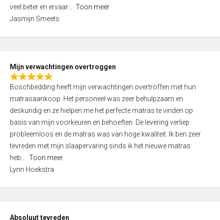
5
o
veel beter en ervaar
Toon meer
,
f
Jasmijn Smeets
0
5
o
u
t
Mijn verwachtingen overtroggen
o
R
f
Boschbedding heeft mijn verwachtingen overtroffen met hun
a
5
matrasaankoop. Het personeel was zeer behulpzaam en
t
deskundig en ze hielpen me het perfecte matras te vinden op
e
basis van mijn voorkeuren en behoeften. De levering verliep
d
probleemloos en de matras was van hoge kwaliteit. Ik ben zeer
5
tevreden met mijn slaapervaring sinds ik het nieuwe matras
,
heb
Toon meer
0
Lynn Hoekstra
o
u
t
o
Absoluut tevreden