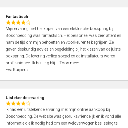
e
d
Fantastisch
5
R
,
Mijn ervaring met het kopen van een elektrische boxspring bij
a
0
Boschbedding was fantastisch. Het personeel was zeer attent en
t
o
nam de tijd om mijn behoeften en voorkeuren te begrijpen. Ze
e
u
gaven deskundig advies en begeleiding bij het kiezen van de juiste
d
t
boxspring. De levering verliep soepel en de installateurs waren
4
o
professioneel. Ik ben erg blij
Toon meer
,
f
Eva Kuijpers
0
5
o
u
t
Uistekende ervaring
o
R
f
Ik had een uitstekende ervaring met mijn online aankoop bij
a
5
Boschbedding. De website was gebruiksvriendelijk en ik vond alle
t
informatie die ik nodig had om een weloverwogen beslissing te
e