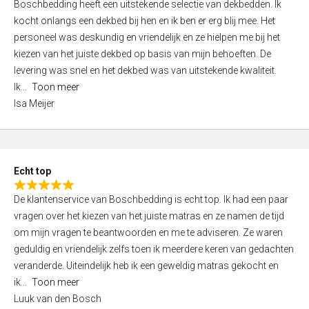
Boschbedding heeft een uitstekende selectie van dekbedden. Ik
a
5
kocht onlangs een dekbed bij hen en ik ben er erg blij mee. Het
t
personeel was deskundig en vriendelijk en ze hielpen me bij het
e
kiezen van het juiste dekbed op basis van mijn behoeften. De
d
levering was snel en het dekbed was van uitstekende kwaliteit.
5
Ik
Toon meer
,
Isa Meijer
0
o
u
t
Echt top
o
R
f
De klantenservice van Boschbedding is echt top. Ik had een paar
a
5
vragen over het kiezen van het juiste matras en ze namen de tijd
t
om mijn vragen te beantwoorden en me te adviseren. Ze waren
e
geduldig en vriendelijk zelfs toen ik meerdere keren van gedachten
d
veranderde. Uiteindelijk heb ik een geweldig matras gekocht en
5
ik
Toon meer
,
Luuk van den Bosch
0