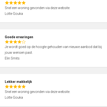
o
R
u
Snel een woning gevonden via deze website.
a
t
Lotte Gouka
t
o
e
f
d
5
5
Goede ervaringen
,
R
0
Je wordt goed op de hoogte gehouden van nieuwe aanbod dat bij
a
o
jouw wensen past.
t
u
Elin Smits
e
t
d
o
4
f
,
5
Lekker makkelijk
0
R
o
Snel een woning gevonden via deze website.
a
u
Lotte Gouka
t
t
e