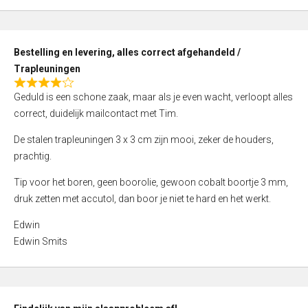
,
0
o
Bestelling en levering, alles correct afgehandeld /
u
Trapleuningen
t
R
o
Geduld is een schone zaak, maar als je even wacht, verloopt alles
a
f
correct, duidelijk mailcontact met Tim.
t
5
e
De stalen trapleuningen 3 x 3 cm zijn mooi, zeker de houders,
d
prachtig.
4
Tip voor het boren, geen boorolie, gewoon cobalt boortje 3 mm,
,
druk zetten met accutol, dan boor je niet te hard en het werkt.
0
o
Edwin
u
Edwin Smits
t
o
f
5