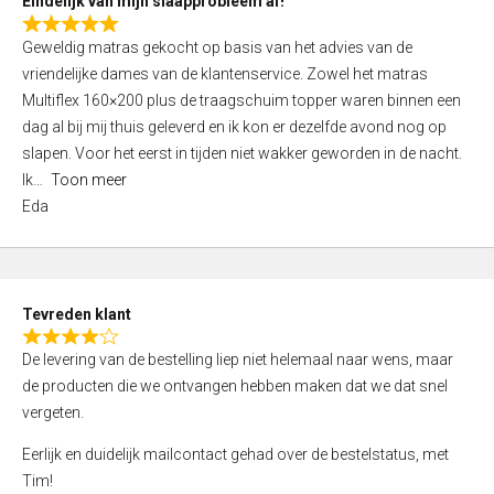
Eindelijk van mijn slaapprobleem af!
R
Geweldig matras gekocht op basis van het advies van de
a
vriendelijke dames van de klantenservice. Zowel het matras
t
Multiflex 160×200 plus de traagschuim topper waren binnen een
e
dag al bij mij thuis geleverd en ik kon er dezelfde avond nog op
d
slapen. Voor het eerst in tijden niet wakker geworden in de nacht.
5
Ik
Toon meer
,
Eda
0
o
u
t
Tevreden klant
o
R
f
De levering van de bestelling liep niet helemaal naar wens, maar
a
5
de producten die we ontvangen hebben maken dat we dat snel
t
vergeten.
e
d
Eerlijk en duidelijk mailcontact gehad over de bestelstatus, met
4
Tim!