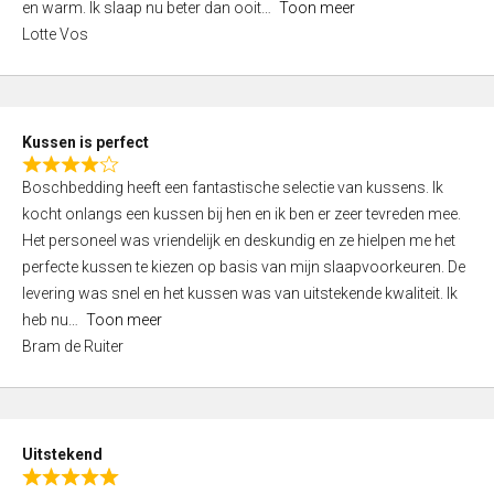
o
en warm. Ik slaap nu beter dan ooit
Toon meer
,
f
Lotte Vos
0
5
o
u
t
Kussen is perfect
o
R
f
Boschbedding heeft een fantastische selectie van kussens. Ik
a
5
kocht onlangs een kussen bij hen en ik ben er zeer tevreden mee.
t
Het personeel was vriendelijk en deskundig en ze hielpen me het
e
perfecte kussen te kiezen op basis van mijn slaapvoorkeuren. De
d
levering was snel en het kussen was van uitstekende kwaliteit. Ik
4
heb nu
Toon meer
,
Bram de Ruiter
0
o
u
t
Uitstekend
o
R
f