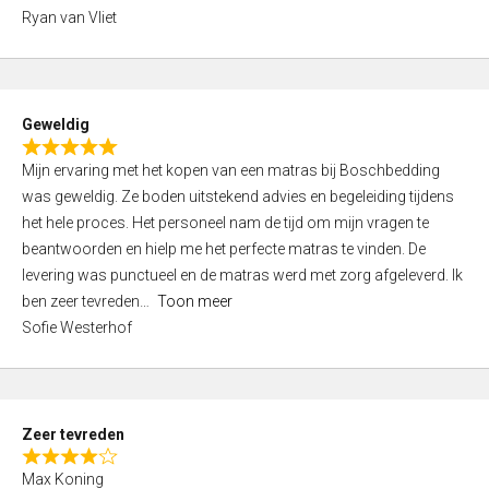
,
Ryan van Vliet
0
o
u
t
Geweldig
o
R
f
Mijn ervaring met het kopen van een matras bij Boschbedding
a
5
was geweldig. Ze boden uitstekend advies en begeleiding tijdens
t
het hele proces. Het personeel nam de tijd om mijn vragen te
e
beantwoorden en hielp me het perfecte matras te vinden. De
d
levering was punctueel en de matras werd met zorg afgeleverd. Ik
5
ben zeer tevreden
Toon meer
,
Sofie Westerhof
0
o
u
t
Zeer tevreden
o
R
f
Max Koning