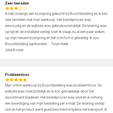
t
Zeer tevreden
o
R
f
Ik heb onlangs een boxspring gekocht bij Boschbedding en ik ben
a
5
zeer tevreden met mijn aankoop. Het bestelproces was
t
eenvoudig en de website was gebruiksvriendelijk. De levering was
e
op tijd en de installatie verliep snel. Ik slaap nu al een paar weken
d
op mijn nieuwe boxspring en het comfort is geweldig. Ik zou
3
Boschbedding aanbevelen
Toon meer
,
Julia Koster
0
o
u
t
Probleemloos
o
R
f
Mijn online aankoop bij Boschbedding was probleemloos. De
a
5
website was overzichtelijk en ik kon gemakkelijk door het
t
assortiment bladeren. Het bestelproces was snel en ik ontving
e
een bevestiging van mijn bestelling per e-mail. De levering verliep
d
vlot en het product werd goed beschermd tijdens het transport. Ik
5