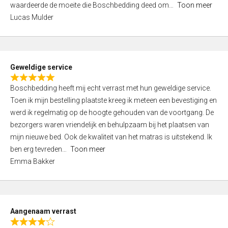
waardeerde de moeite die Boschbedding deed om
Toon meer
,
Lucas Mulder
0
o
u
t
Geweldige service
o
R
f
Boschbedding heeft mij echt verrast met hun geweldige service.
a
5
Toen ik mijn bestelling plaatste kreeg ik meteen een bevestiging en
t
werd ik regelmatig op de hoogte gehouden van de voortgang. De
e
bezorgers waren vriendelijk en behulpzaam bij het plaatsen van
d
mijn nieuwe bed. Ook de kwaliteit van het matras is uitstekend. Ik
5
ben erg tevreden
Toon meer
,
Emma Bakker
0
o
u
t
Aangenaam verrast
o
R