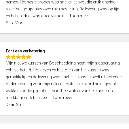
nemen. Het bestelproces was snel en eenvoudig en ik ontving
d
regelmatige updates over mijn bestelling. De levering was op tijd
4
en het product was goed verpakt
Toon meer
,
Sara Visser
0
o
u
t
Echt een verbetering
o
R
f
Mijn nieuwe kussen van Boschbedding heeft mijn slaapervaring
a
5
echt verbeterd. Het kiezen en bestellen van het kussen was
t
gemakkelijk en de levering was snel. Het kussen biedt uitstekende
e
ondersteuning voor mijn nek en hoofd en ik word nu uitgerust
d
wakker zonder pijn of stijfheid. De kwaliteit van het kussen is
5
merkbaar en ik ben zeer
Toon meer
,
Daan Smit
0
o
u