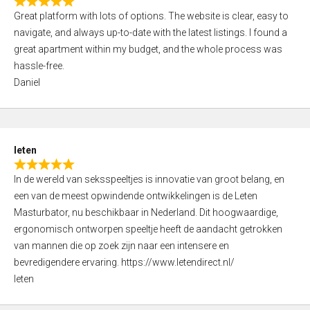
R
t
Great platform with lots of options. The website is clear, easy to
a
o
navigate, and always up-to-date with the latest listings. I found a
t
f
great apartment within my budget, and the whole process was
e
5
hassle-free.
d
Daniel
5
,
0
o
leten
u
R
t
In de wereld van seksspeeltjes is innovatie van groot belang, en
a
o
een van de meest opwindende ontwikkelingen is de Leten
t
f
Masturbator, nu beschikbaar in Nederland. Dit hoogwaardige,
e
5
ergonomisch ontworpen speeltje heeft de aandacht getrokken
d
van mannen die op zoek zijn naar een intensere en
5
bevredigendere ervaring. https://www.letendirect.nl/
,
leten
0
o