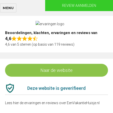
Skip
REVIEW AANMELDEN
MENU
to
content
Beoordelingen, klachten, ervaringen en reviews van
4,6
Rated
4,6 van 5 sterren (op basis van 119 reviews)
4,6
out
of
5
Naar de website
Deze website is geverifieerd
Lees hier de ervaringen en reviews over EenVakantieHuisje.nl