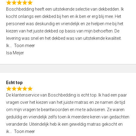
R
f
Boschbedding heeft een uitstekende selectie van dekbedden. Ik
a
5
kocht onlangs een dekbed bij hen en ik ben er erg blij mee. Het
t
personeel was deskundig en vriendelijk en ze hielpen me bij het
e
kiezen van het juiste dekbed op basis van mijn behoeften. De
d
levering was snel en het dekbed was van uitstekende kwaliteit.
5
Ik
Toon meer
,
Isa Meijer
0
o
u
t
Echt top
o
R
f
De klantenservice van Boschbedding is echt top. Ik had een paar
a
5
vragen over het kiezen van het juiste matras en ze namen de tijd
t
om mijn vragen te beantwoorden en me te adviseren. Ze waren
e
geduldig en vriendelijk zelfs toen ik meerdere keren van gedachten
d
veranderde. Uiteindelijk heb ik een geweldig matras gekocht en
5
ik
Toon meer
,