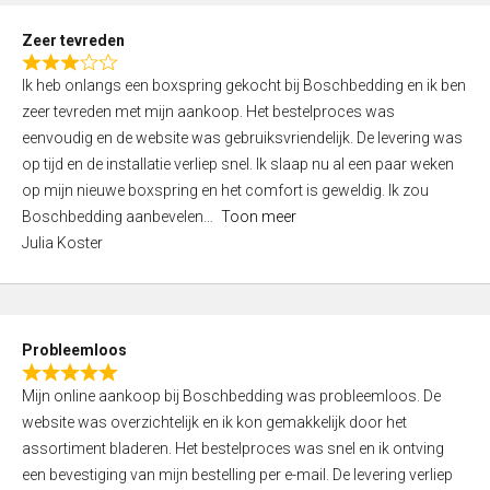
u
t
Zeer tevreden
o
R
f
Ik heb onlangs een boxspring gekocht bij Boschbedding en ik ben
a
5
zeer tevreden met mijn aankoop. Het bestelproces was
t
eenvoudig en de website was gebruiksvriendelijk. De levering was
e
op tijd en de installatie verliep snel. Ik slaap nu al een paar weken
d
op mijn nieuwe boxspring en het comfort is geweldig. Ik zou
3
Boschbedding aanbevelen
Toon meer
,
Julia Koster
0
o
u
t
Probleemloos
o
R
f
Mijn online aankoop bij Boschbedding was probleemloos. De
a
5
website was overzichtelijk en ik kon gemakkelijk door het
t
assortiment bladeren. Het bestelproces was snel en ik ontving
e
een bevestiging van mijn bestelling per e-mail. De levering verliep
d