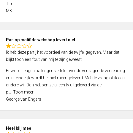
4
Tim!
,
MK
0
o
u
t
Pas op malifide webshop levert niet.
o
R
Ik heb deze partij het voordeel van de twijfel gegeven. Maar dat
f
a
blijkt toch een fout van mij te zijn geweest.
5
t
e
Er wordt leugen na leugen verteld over de vertragende verzending
d
en uiteindelijk wordt het niet meer geleverd. Met de vraag of ik een
1
andere wil. Dan hebben ze al een tv uitgeleverd via de
,
p
Toon meer
0
George van Engers
o
u
t
o
Heel blij mee