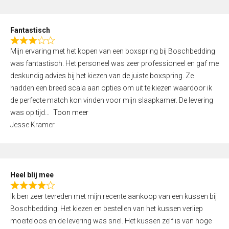
o
e
u
d
t
Fantastisch
4
o
R
,
f
Mijn ervaring met het kopen van een boxspring bij Boschbedding
a
0
5
was fantastisch. Het personeel was zeer professioneel en gaf me
t
o
deskundig advies bij het kiezen van de juiste boxspring. Ze
e
u
hadden een breed scala aan opties om uit te kiezen waardoor ik
d
t
de perfecte match kon vinden voor mijn slaapkamer. De levering
3
o
was op tijd
Toon meer
,
f
Jesse Kramer
0
5
o
u
t
Heel blij mee
o
R
f
Ik ben zeer tevreden met mijn recente aankoop van een kussen bij
a
5
Boschbedding. Het kiezen en bestellen van het kussen verliep
t
moeiteloos en de levering was snel. Het kussen zelf is van hoge
e