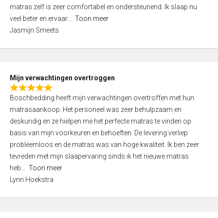
d
t
matras zelf is zeer comfortabel en ondersteunend. Ik slaap nu
5
o
veel beter en ervaar
Toon meer
,
f
Jasmijn Smeets
0
5
o
u
t
Mijn verwachtingen overtroggen
o
R
f
Boschbedding heeft mijn verwachtingen overtroffen met hun
a
5
matrasaankoop. Het personeel was zeer behulpzaam en
t
deskundig en ze hielpen me het perfecte matras te vinden op
e
basis van mijn voorkeuren en behoeften. De levering verliep
d
probleemloos en de matras was van hoge kwaliteit. Ik ben zeer
5
tevreden met mijn slaapervaring sinds ik het nieuwe matras
,
heb
Toon meer
0
Lynn Hoekstra
o
u
t