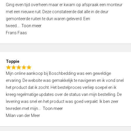
5
Ging even tijd overheen maar er kwam op afspraak een monteur
5
,
met een nieuwe ruit. Deze constateerde dat alle in de deur
0
gemonteerde ruiten te dun waren geleverd. Een
o
tweed
Toon meer
u
Frans Faas
t
o
f
5
Toppie
R
Mijn online aankoop bij Boschbedding was een geweldige
a
ervaring. De website was gemakkelijk te navigeren en ik vond snel
t
het product dat ik zocht. Het bestelproces verliep soepel en ik
e
kreeg regelmatige updates over de status van mijn bestelling. De
d
levering was snel en het product was goed verpakt. Ik ben zeer
5
tevreden met mijn
Toon meer
,
Milan van der Meer
0
o