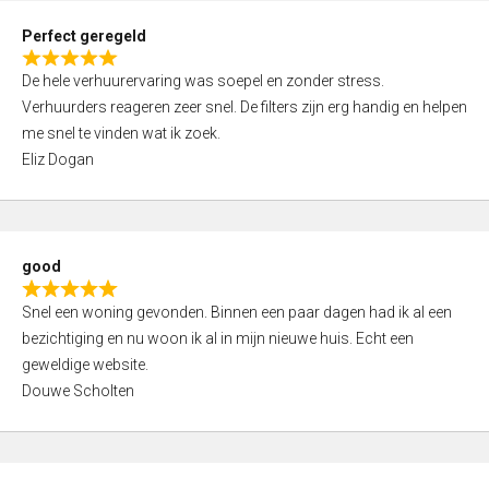
0
Perfect geregeld
o
R
u
De hele verhuurervaring was soepel en zonder stress.
a
t
Verhuurders reageren zeer snel. De filters zijn erg handig en helpen
t
o
me snel te vinden wat ik zoek.
e
f
Eliz Dogan
d
5
5
,
0
good
o
R
u
Snel een woning gevonden. Binnen een paar dagen had ik al een
a
t
bezichtiging en nu woon ik al in mijn nieuwe huis. Echt een
t
o
geweldige website.
e
f
Douwe Scholten
d
5
5
,
0