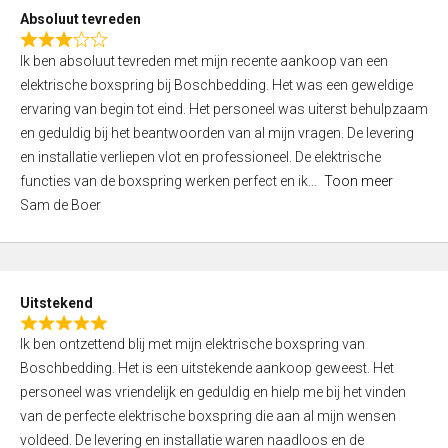
o
Absoluut tevreden
f
R
5
Ik ben absoluut tevreden met mijn recente aankoop van een
a
elektrische boxspring bij Boschbedding. Het was een geweldige
t
ervaring van begin tot eind. Het personeel was uiterst behulpzaam
e
en geduldig bij het beantwoorden van al mijn vragen. De levering
d
en installatie verliepen vlot en professioneel. De elektrische
3
functies van de boxspring werken perfect en ik
Toon meer
,
Sam de Boer
0
o
u
t
Uitstekend
o
R
f
Ik ben ontzettend blij met mijn elektrische boxspring van
a
5
Boschbedding. Het is een uitstekende aankoop geweest. Het
t
personeel was vriendelijk en geduldig en hielp me bij het vinden
e
van de perfecte elektrische boxspring die aan al mijn wensen
d
voldeed. De levering en installatie waren naadloos en de