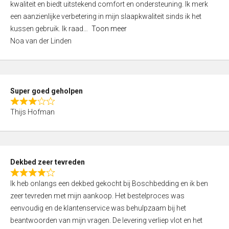
kwaliteit en biedt uitstekend comfort en ondersteuning. Ik merk
d
een aanzienlijke verbetering in mijn slaapkwaliteit sinds ik het
4
kussen gebruik. Ik raad
Toon meer
,
Noa van der Linden
0
o
u
t
Super goed geholpen
o
R
f
Thijs Hofman
a
5
t
e
d
Dekbed zeer tevreden
3
R
,
Ik heb onlangs een dekbed gekocht bij Boschbedding en ik ben
a
0
zeer tevreden met mijn aankoop. Het bestelproces was
t
o
eenvoudig en de klantenservice was behulpzaam bij het
e
u
beantwoorden van mijn vragen. De levering verliep vlot en het
d