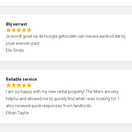
t
e
o
d
f
5
5
Blij verrast
,
R
0
Je wordt goed op de hoogte gehouden van nieuwe aanbod dat bij
a
o
jouw wensen past.
t
u
Elin Smits
e
t
d
o
5
f
,
5
Reliable service
0
R
o
I am so happy with my new rental property! The filters are very
a
u
helpful and allowed me to quickly find what I was looking for. I
t
t
also received quick responses from landlords.
e
o
Ethan Taylor
d
f
5
5
,