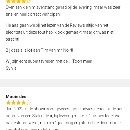
f
R
Even een klein misverstand gehad bij de levering, maar was zeer
5
a
snel en heel correct verholpen.
t
e
Helaas gaan we bij het lezen van de Reviews altijd van het
d
slechtste uit deze fout heb ik ook gemaakt maar dit was niet
4
terecht!
,
Bij deze alle lof aan Tim van mr. Noir!!
0
o
Wij zijn echt super tevreden met de
Toon meer
u
Sylvia
t
o
f
5
Mooie deur
R
Juni 2022 in de showroom geweest goed advies gehad bij de aan
a
schaf van een Stalen deur, bij levering miste ik 1 tussen lager wat
t
na gestuurd werd , na ruim 1 jaar nog erg blij met de deur mooie
e
kwaliteit voor een redelijk prijs.