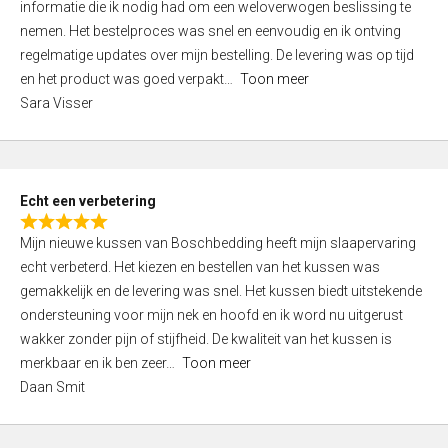
informatie die ik nodig had om een weloverwogen beslissing te
e
nemen. Het bestelproces was snel en eenvoudig en ik ontving
d
regelmatige updates over mijn bestelling. De levering was op tijd
4
en het product was goed verpakt
Toon meer
,
Sara Visser
0
o
u
t
Echt een verbetering
o
R
f
Mijn nieuwe kussen van Boschbedding heeft mijn slaapervaring
a
5
echt verbeterd. Het kiezen en bestellen van het kussen was
t
gemakkelijk en de levering was snel. Het kussen biedt uitstekende
e
ondersteuning voor mijn nek en hoofd en ik word nu uitgerust
d
wakker zonder pijn of stijfheid. De kwaliteit van het kussen is
5
merkbaar en ik ben zeer
Toon meer
,
Daan Smit
0
o