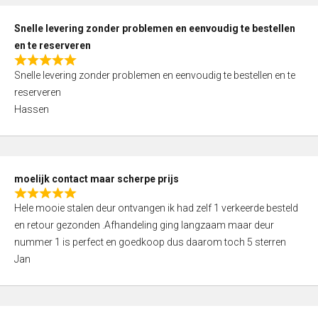
o
u
Snelle levering zonder problemen en eenvoudig te bestellen
t
en te reserveren
o
R
f
Snelle levering zonder problemen en eenvoudig te bestellen en te
a
5
reserveren
t
Hassen
e
d
5
,
moelijk contact maar scherpe prijs
0
R
o
Hele mooie stalen deur ontvangen ik had zelf 1 verkeerde besteld
a
u
en retour gezonden .Afhandeling ging langzaam maar deur
t
t
nummer 1 is perfect en goedkoop dus daarom toch 5 sterren
e
o
Jan
d
f
5
5
,