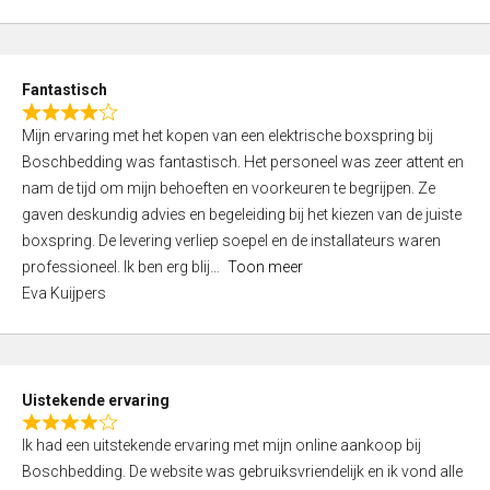
5
t
e
d
Fantastisch
5
R
,
Mijn ervaring met het kopen van een elektrische boxspring bij
a
0
Boschbedding was fantastisch. Het personeel was zeer attent en
t
o
nam de tijd om mijn behoeften en voorkeuren te begrijpen. Ze
e
u
gaven deskundig advies en begeleiding bij het kiezen van de juiste
d
t
boxspring. De levering verliep soepel en de installateurs waren
4
o
professioneel. Ik ben erg blij
Toon meer
,
f
Eva Kuijpers
0
5
o
u
t
Uistekende ervaring
o
R
f
Ik had een uitstekende ervaring met mijn online aankoop bij
a
5
Boschbedding. De website was gebruiksvriendelijk en ik vond alle
t