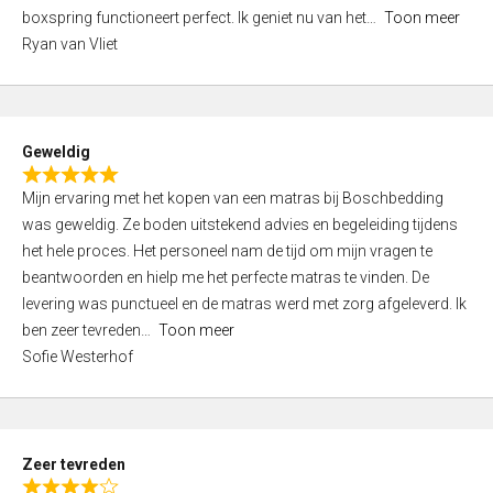
5
boxspring functioneert perfect. Ik geniet nu van het
Toon meer
,
Ryan van Vliet
0
o
u
t
Geweldig
o
R
f
Mijn ervaring met het kopen van een matras bij Boschbedding
a
5
was geweldig. Ze boden uitstekend advies en begeleiding tijdens
t
het hele proces. Het personeel nam de tijd om mijn vragen te
e
beantwoorden en hielp me het perfecte matras te vinden. De
d
levering was punctueel en de matras werd met zorg afgeleverd. Ik
5
ben zeer tevreden
Toon meer
,
Sofie Westerhof
0
o
u
t
Zeer tevreden
o