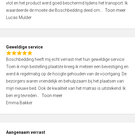
vlot en het product werd goed beschermd tijdens het transport. Ik
5
waardeerde de moeite die Boschbedding deed om
Toon meer
,
Lucas Mulder
0
o
u
t
Geweldige service
o
R
f
Boschbedding heeft mij echt verrast met hun geweldige service.
a
5
Toen ik mijn bestelling plaatste kreeg ik meteen een bevestiging en
t
werd ik regelmatig op de hoogte gehouden van de voortgang. De
e
bezorgers waren vriendelijk en behulpzaam bij het plaatsen van
d
mijn nieuwe bed. Ook de kwaliteit van het matras is uitstekend. Ik
5
ben erg tevreden
Toon meer
,
Emma Bakker
0
o
u
t
Aangenaam verrast