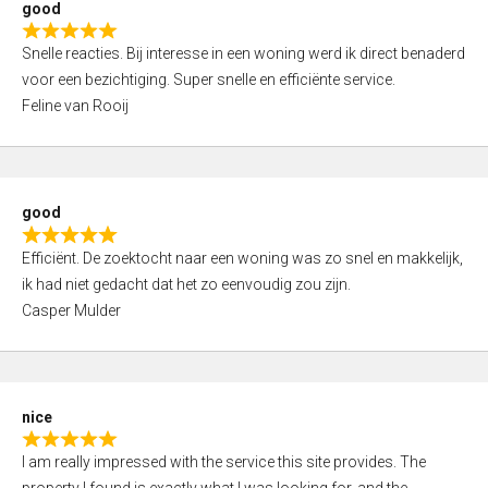
good
o
R
u
Snelle reacties. Bij interesse in een woning werd ik direct benaderd
a
t
voor een bezichtiging. Super snelle en efficiënte service.
t
o
Feline van Rooij
e
f
d
5
5
,
good
0
R
o
Efficiënt. De zoektocht naar een woning was zo snel en makkelijk,
a
u
ik had niet gedacht dat het zo eenvoudig zou zijn.
t
t
Casper Mulder
e
o
d
f
5
5
,
nice
0
R
o
I am really impressed with the service this site provides. The
a
u