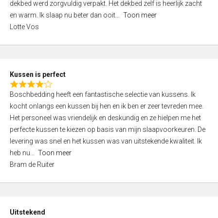
t
dekbed werd zorgvuldig verpakt. Het dekbed zelf is heerlijk zacht
4
o
en warm. Ik slaap nu beter dan ooit
Toon meer
,
f
Lotte Vos
0
5
o
u
t
Kussen is perfect
o
R
f
Boschbedding heeft een fantastische selectie van kussens. Ik
a
5
kocht onlangs een kussen bij hen en ik ben er zeer tevreden mee.
t
Het personeel was vriendelijk en deskundig en ze hielpen me het
e
perfecte kussen te kiezen op basis van mijn slaapvoorkeuren. De
d
levering was snel en het kussen was van uitstekende kwaliteit. Ik
4
heb nu
Toon meer
,
Bram de Ruiter
0
o
u
t
Uitstekend
o