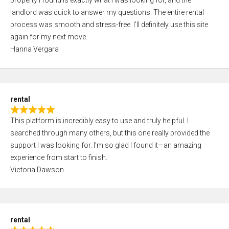
property I found is exactly what I was looking for, and the
t
t
landlord was quick to answer my questions. The entire rental
e
o
process was smooth and stress-free. I’ll definitely use this site
d
f
again for my next move.
5
5
Hanna Vergara
,
0
o
u
rental
t
R
o
This platform is incredibly easy to use and truly helpful. I
a
f
searched through many others, but this one really provided the
t
5
support I was looking for. I’m so glad I found it—an amazing
e
experience from start to finish.
d
Victoria Dawson
5
,
0
o
rental
u