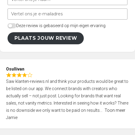
Deze review is gebaseerd op mijn eigen ervaring.
PLAATS JOUW REVIEW
Osullivan
R
Saw klanten-reviews.nl and think your products would be great to
a
be listed on our app. We connect brands with creators who
t
actually sell – not just post. Looking for brands that want real
e
sales, not vanity metrics. Interested in seeing how it works? There
d
is no downside we only want to be paid on results
Toon meer
4
Jamie
,
0