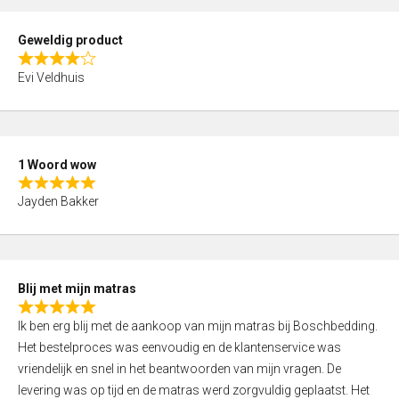
u
t
Geweldig product
o
R
f
Evi Veldhuis
a
5
t
e
d
1 Woord wow
4
R
,
Jayden Bakker
a
0
t
o
e
u
d
t
Blij met mijn matras
5
o
R
,
f
Ik ben erg blij met de aankoop van mijn matras bij Boschbedding.
a
0
5
Het bestelproces was eenvoudig en de klantenservice was
t
o
vriendelijk en snel in het beantwoorden van mijn vragen. De
e
u
levering was op tijd en de matras werd zorgvuldig geplaatst. Het