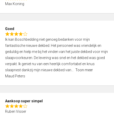
R
f
Max Koning
a
5
t
e
d
Goed
4
R
,
Ik kan Boschbedding niet genoeg bedanken voor mijn
a
0
fantastische nieuwe dekbed. Het personeel was vriendelijk en
t
o
geduldig en hielp me bij het vinden van het juiste dekbed voor mijn
e
u
slaapvoorkeuren. De levering was snel en het dekbed was goed
d
t
verpakt. Ik geniet nu van een heerlijk comfortabel en knus
4
o
slaapnest dankzij mijn nieuwe dekbed van
Toon meer
,
f
Maud Peters
0
5
o
u
t
Aankoop super simpel
o
R
f
Ruben Visser