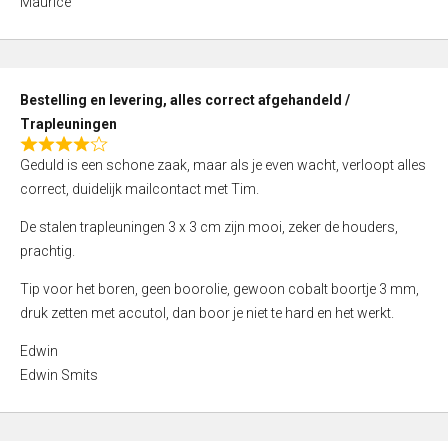
Maurice
5
,
0
o
Bestelling en levering, alles correct afgehandeld /
u
Trapleuningen
t
R
o
Geduld is een schone zaak, maar als je even wacht, verloopt alles
a
f
correct, duidelijk mailcontact met Tim.
t
5
e
De stalen trapleuningen 3 x 3 cm zijn mooi, zeker de houders,
d
prachtig.
4
Tip voor het boren, geen boorolie, gewoon cobalt boortje 3 mm,
,
druk zetten met accutol, dan boor je niet te hard en het werkt.
0
o
Edwin
u
Edwin Smits
t
o
f