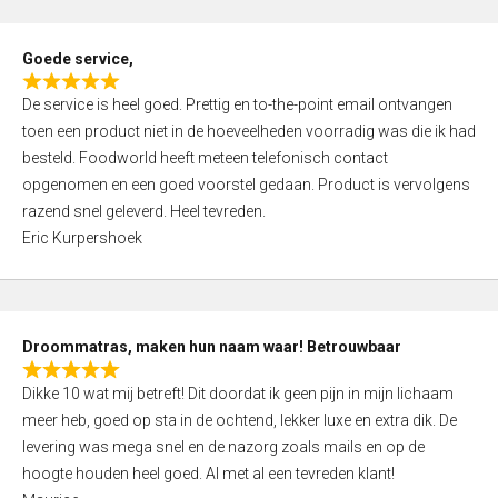
u
t
Goede service,
o
R
f
De service is heel goed. Prettig en to-the-point email ontvangen
a
5
toen een product niet in de hoeveelheden voorradig was die ik had
t
besteld. Foodworld heeft meteen telefonisch contact
e
opgenomen en een goed voorstel gedaan. Product is vervolgens
d
razend snel geleverd. Heel tevreden.
5
Eric Kurpershoek
,
0
o
u
Droommatras, maken hun naam waar! Betrouwbaar
t
R
o
Dikke 10 wat mij betreft! Dit doordat ik geen pijn in mijn lichaam
a
f
meer heb, goed op sta in de ochtend, lekker luxe en extra dik. De
t
5
levering was mega snel en de nazorg zoals mails en op de
e
hoogte houden heel goed. Al met al een tevreden klant!
d