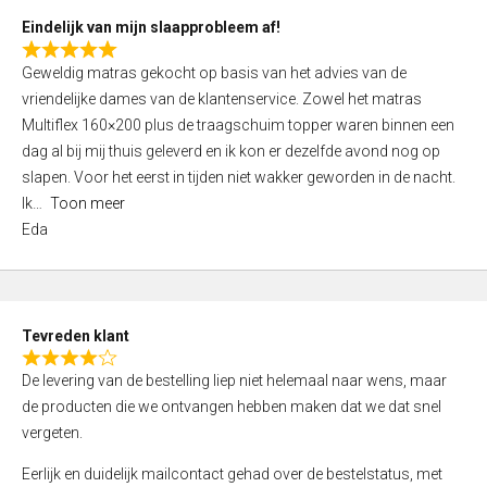
5
Eindelijk van mijn slaapprobleem af!
R
Geweldig matras gekocht op basis van het advies van de
a
vriendelijke dames van de klantenservice. Zowel het matras
t
Multiflex 160×200 plus de traagschuim topper waren binnen een
e
dag al bij mij thuis geleverd en ik kon er dezelfde avond nog op
d
slapen. Voor het eerst in tijden niet wakker geworden in de nacht.
5
Ik
Toon meer
,
Eda
0
o
u
t
Tevreden klant
o
R
f
De levering van de bestelling liep niet helemaal naar wens, maar
a
5
de producten die we ontvangen hebben maken dat we dat snel
t
vergeten.
e
d
Eerlijk en duidelijk mailcontact gehad over de bestelstatus, met