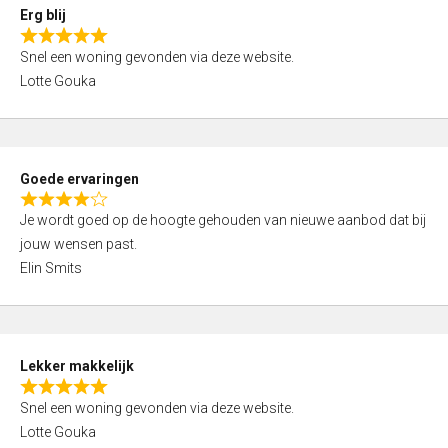
0
Erg blij
o
R
u
Snel een woning gevonden via deze website.
a
t
Lotte Gouka
t
o
e
f
d
5
5
Goede ervaringen
,
R
0
Je wordt goed op de hoogte gehouden van nieuwe aanbod dat bij
a
o
jouw wensen past.
t
u
Elin Smits
e
t
d
o
4
f
,
5
Lekker makkelijk
0
R
o
Snel een woning gevonden via deze website.
a
u
Lotte Gouka
t