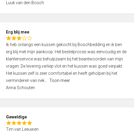
Luuk van den Bosch
0
o
u
t
Erg blij mee
o
R
f
Ik heb onlangs een kussen gekocht bij Boschbedding en ik ben
a
5
erg blij met mijn aankoop. Het bestelproces was eenvoudig en de
t
klantenservice was behulpzaam bij het beantwoorden van mijn
e
vragen. De levering verliep vlot en het kussen was goed verpakt.
d
Het kussen zelf is zeer comfortabel en heeft geholpen bij het
3
verminderen van nek
Toon meer
,
Anna Schouten
0
o
u
t
Geweldige
o
R
f
Tim van Leeuwen
a