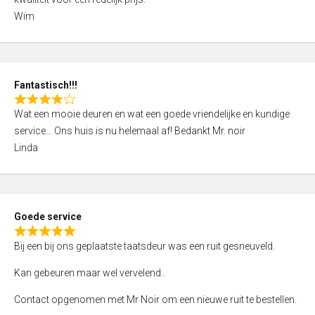
d
Wim
4
,
0
o
Fantastisch!!!
u
R
t
Wat een mooie deuren en wat een goede vriendelijke en kundige
a
o
service… Ons huis is nu helemaal af! Bedankt Mr. noir
t
f
Linda
e
5
d
4
,
Goede service
0
R
o
Bij een bij ons geplaatste taatsdeur was een ruit gesneuveld.
a
u
t
Kan gebeuren maar wel vervelend..
t
e
o
Contact opgenomen met Mr Noir om een nieuwe ruit te bestellen.
d
f