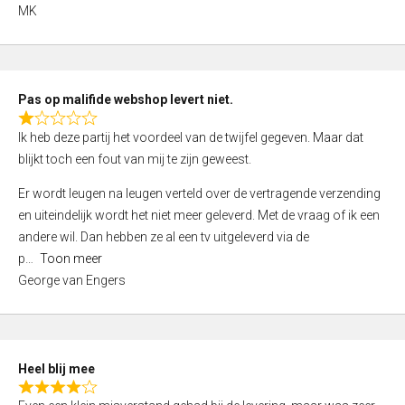
,
MK
0
o
u
t
Pas op malifide webshop levert niet.
o
R
Ik heb deze partij het voordeel van de twijfel gegeven. Maar dat
f
a
blijkt toch een fout van mij te zijn geweest.
5
t
e
Er wordt leugen na leugen verteld over de vertragende verzending
d
en uiteindelijk wordt het niet meer geleverd. Met de vraag of ik een
1
andere wil. Dan hebben ze al een tv uitgeleverd via de
,
p
Toon meer
0
George van Engers
o
u
t
o
Heel blij mee
f
R