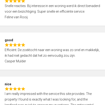
R
u
Snelle reacties. Bij interesse in een woning werd ik direct benaderd
a
t
voor een bezichtiging. Super snelle en efficiënte service.
t
o
Feline van Rooij
e
f
d
5
5
,
good
0
R
o
Efficiënt. De zoektocht naar een woning was zo snel en makkelijk,
a
u
ik had niet gedacht dat het zo eenvoudig zou zijn.
t
t
Casper Mulder
e
o
d
f
5
5
,
nice
0
R
o
I am really impressed with the service this site provides. The
a
u
property I found is exactly what I was looking for, and the
t
t