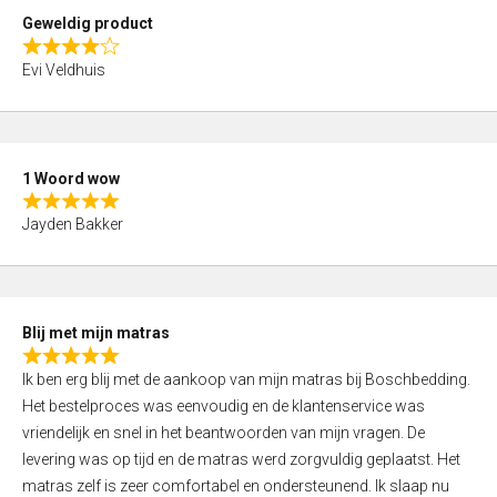
t
Geweldig product
o
R
f
Evi Veldhuis
a
5
t
e
d
1 Woord wow
4
R
,
Jayden Bakker
a
0
t
o
e
u
d
t
Blij met mijn matras
5
o
R
,
f
Ik ben erg blij met de aankoop van mijn matras bij Boschbedding.
a
0
5
Het bestelproces was eenvoudig en de klantenservice was
t
o
vriendelijk en snel in het beantwoorden van mijn vragen. De
e
u
levering was op tijd en de matras werd zorgvuldig geplaatst. Het
d
t
matras zelf is zeer comfortabel en ondersteunend. Ik slaap nu