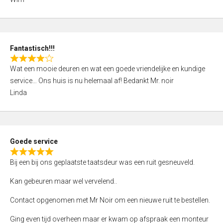
4
,
0
o
Fantastisch!!!
u
R
t
Wat een mooie deuren en wat een goede vriendelijke en kundige
a
o
service… Ons huis is nu helemaal af! Bedankt Mr. noir
t
f
Linda
e
5
d
4
,
Goede service
0
R
o
Bij een bij ons geplaatste taatsdeur was een ruit gesneuveld.
a
u
t
Kan gebeuren maar wel vervelend..
t
e
o
Contact opgenomen met Mr Noir om een nieuwe ruit te bestellen.
d
f
5
Ging even tijd overheen maar er kwam op afspraak een monteur
5