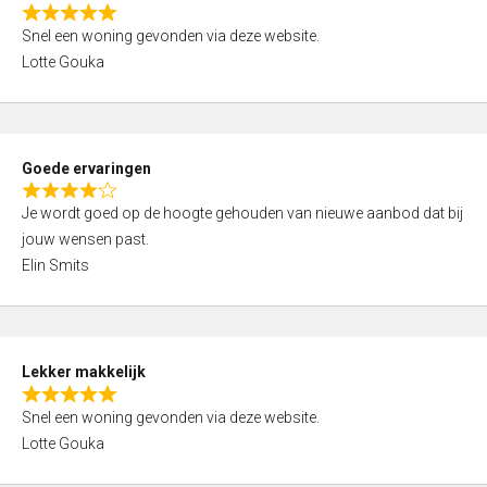
o
R
u
Snel een woning gevonden via deze website.
a
t
Lotte Gouka
t
o
e
f
d
5
5
Goede ervaringen
,
R
0
Je wordt goed op de hoogte gehouden van nieuwe aanbod dat bij
a
o
jouw wensen past.
t
u
Elin Smits
e
t
d
o
4
f
,
5
Lekker makkelijk
0
R
o
Snel een woning gevonden via deze website.
a
u
Lotte Gouka
t
t
e