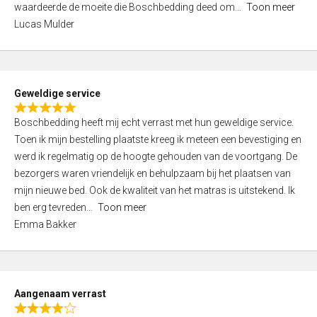
waardeerde de moeite die Boschbedding deed om
Toon meer
,
Lucas Mulder
0
o
u
t
Geweldige service
o
R
f
Boschbedding heeft mij echt verrast met hun geweldige service.
a
5
Toen ik mijn bestelling plaatste kreeg ik meteen een bevestiging en
t
werd ik regelmatig op de hoogte gehouden van de voortgang. De
e
bezorgers waren vriendelijk en behulpzaam bij het plaatsen van
d
mijn nieuwe bed. Ook de kwaliteit van het matras is uitstekend. Ik
5
ben erg tevreden
Toon meer
,
Emma Bakker
0
o
u
t
Aangenaam verrast
o
R