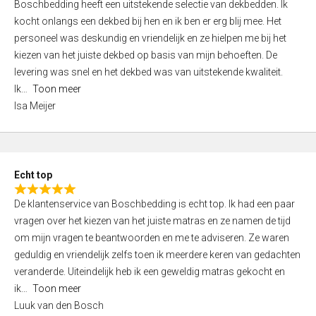
Boschbedding heeft een uitstekende selectie van dekbedden. Ik
a
5
kocht onlangs een dekbed bij hen en ik ben er erg blij mee. Het
t
personeel was deskundig en vriendelijk en ze hielpen me bij het
e
kiezen van het juiste dekbed op basis van mijn behoeften. De
d
levering was snel en het dekbed was van uitstekende kwaliteit.
5
Ik
Toon meer
,
Isa Meijer
0
o
u
t
Echt top
o
R
f
De klantenservice van Boschbedding is echt top. Ik had een paar
a
5
vragen over het kiezen van het juiste matras en ze namen de tijd
t
om mijn vragen te beantwoorden en me te adviseren. Ze waren
e
geduldig en vriendelijk zelfs toen ik meerdere keren van gedachten
d
veranderde. Uiteindelijk heb ik een geweldig matras gekocht en
5
ik
Toon meer
,
Luuk van den Bosch
0