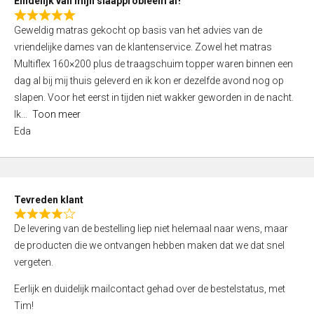
Eindelijk van mijn slaapprobleem af!
R
Geweldig matras gekocht op basis van het advies van de
a
vriendelijke dames van de klantenservice. Zowel het matras
t
Multiflex 160×200 plus de traagschuim topper waren binnen een
e
dag al bij mij thuis geleverd en ik kon er dezelfde avond nog op
d
slapen. Voor het eerst in tijden niet wakker geworden in de nacht.
5
Ik
Toon meer
,
Eda
0
o
u
t
Tevreden klant
o
R
f
De levering van de bestelling liep niet helemaal naar wens, maar
a
5
de producten die we ontvangen hebben maken dat we dat snel
t
vergeten.
e
d
Eerlijk en duidelijk mailcontact gehad over de bestelstatus, met
4
Tim!