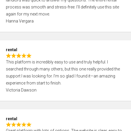
landlord was quick to answer my questions. The entire rental
e
o
process was smooth and stress-free. I’ll definitely use this site
d
f
again for my next move.
5
5
Hanna Vergara
,
0
o
u
rental
t
R
o
This platform is incredibly easy to use and truly helpful. I
a
f
searched through many others, but this one really provided the
t
5
support I was looking for. I’m so glad I found it—an amazing
e
experience from start to finish.
d
Victoria Dawson
5
,
0
o
rental
u
R
t
Great platform with lots of options. The website is clear, easy to