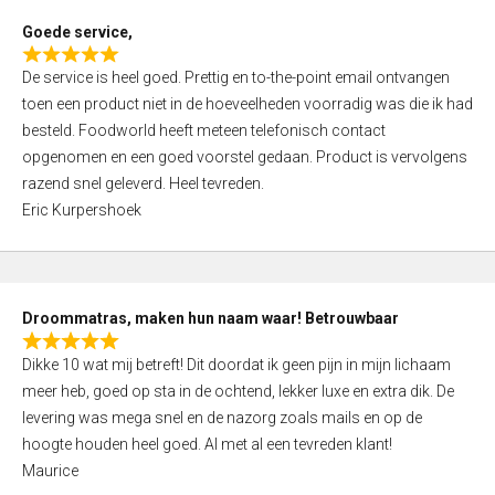
t
Goede service,
o
R
f
De service is heel goed. Prettig en to-the-point email ontvangen
a
5
toen een product niet in de hoeveelheden voorradig was die ik had
t
besteld. Foodworld heeft meteen telefonisch contact
e
opgenomen en een goed voorstel gedaan. Product is vervolgens
d
razend snel geleverd. Heel tevreden.
5
Eric Kurpershoek
,
0
o
u
Droommatras, maken hun naam waar! Betrouwbaar
t
R
o
Dikke 10 wat mij betreft! Dit doordat ik geen pijn in mijn lichaam
a
f
meer heb, goed op sta in de ochtend, lekker luxe en extra dik. De
t
5
levering was mega snel en de nazorg zoals mails en op de
e
hoogte houden heel goed. Al met al een tevreden klant!
d
Maurice
5