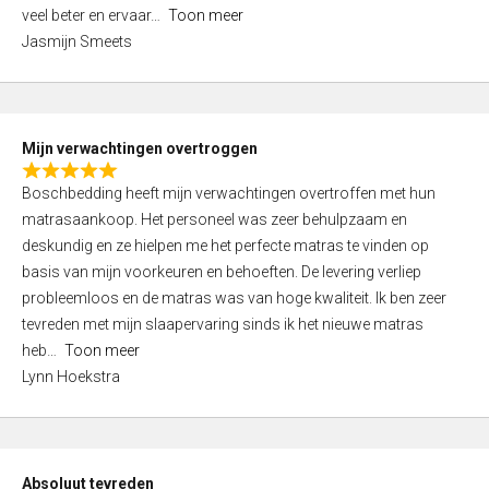
5
o
veel beter en ervaar
Toon meer
,
f
Jasmijn Smeets
0
5
o
u
t
Mijn verwachtingen overtroggen
o
R
f
Boschbedding heeft mijn verwachtingen overtroffen met hun
a
5
matrasaankoop. Het personeel was zeer behulpzaam en
t
deskundig en ze hielpen me het perfecte matras te vinden op
e
basis van mijn voorkeuren en behoeften. De levering verliep
d
probleemloos en de matras was van hoge kwaliteit. Ik ben zeer
5
tevreden met mijn slaapervaring sinds ik het nieuwe matras
,
heb
Toon meer
0
Lynn Hoekstra
o
u
t
o
Absoluut tevreden