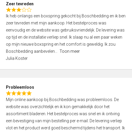
t
Zeer tevreden
o
R
f
Ik heb onlangs een boxspring gekocht bij Boschbedding en ik ben
a
5
zeer tevreden met mijn aankoop. Het bestelproces was
t
eenvoudig en de website was gebruiksvriendelijk. De levering was
e
op tijd en de installatie verliep snel. Ik slaap nu al een paar weken
d
op mijn nieuwe boxspring en het comfort is geweldig. Ik zou
3
Boschbedding aanbevelen
Toon meer
,
Julia Koster
0
o
u
t
Probleemloos
o
R
f
Mijn online aankoop bij Boschbedding was probleemloos. De
a
5
website was overzichtelijk en ik kon gemakkelijk door het
t
assortiment bladeren. Het bestelproces was snel en ik ontving
e
een bevestiging van mijn bestelling per e-mail. De levering verliep
d
vlot en het product werd goed beschermd tijdens het transport. Ik
5