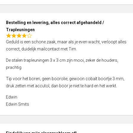
,
0
o
Bestelling en levering, alles correct afgehandeld /
u
Trapleuningen
t
R
o
Geduld is een schone zaak, maar als je even wacht, verloopt alles
a
f
correct, duidelijk mailcontact met Tim.
t
5
e
De stalen trapleuningen 3 x 3 cm zijn mooi, zeker de houders,
d
prachtig.
4
Tip voor het boren, geen boorolie, gewoon cobalt boortje 3 mm,
,
druk zetten met accutol, dan boor je niet te hard en het werkt.
0
o
Edwin
u
Edwin Smits
t
o
f
5