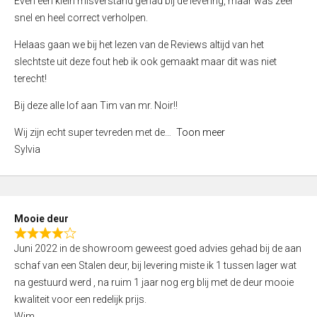
Even een klein misverstand gehad bij de levering, maar was zeer
5
a
snel en heel correct verholpen.
t
e
Helaas gaan we bij het lezen van de Reviews altijd van het
d
slechtste uit deze fout heb ik ook gemaakt maar dit was niet
4
terecht!
,
Bij deze alle lof aan Tim van mr. Noir!!
0
o
Wij zijn echt super tevreden met de
Toon meer
u
Sylvia
t
o
f
5
Mooie deur
R
Juni 2022 in de showroom geweest goed advies gehad bij de aan
a
schaf van een Stalen deur, bij levering miste ik 1 tussen lager wat
t
na gestuurd werd , na ruim 1 jaar nog erg blij met de deur mooie
e
kwaliteit voor een redelijk prijs.
d
Wim