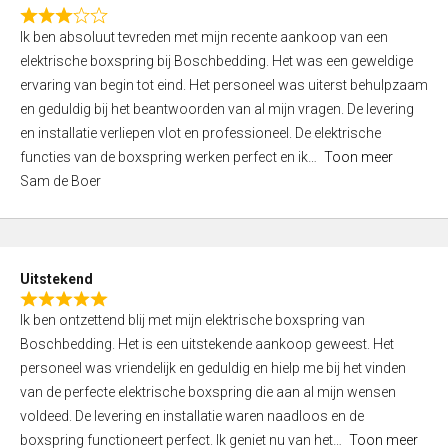
f
R
5
Ik ben absoluut tevreden met mijn recente aankoop van een
a
elektrische boxspring bij Boschbedding. Het was een geweldige
t
ervaring van begin tot eind. Het personeel was uiterst behulpzaam
e
en geduldig bij het beantwoorden van al mijn vragen. De levering
d
en installatie verliepen vlot en professioneel. De elektrische
3
functies van de boxspring werken perfect en ik
Toon meer
,
Sam de Boer
0
o
u
t
Uitstekend
o
R
f
Ik ben ontzettend blij met mijn elektrische boxspring van
a
5
Boschbedding. Het is een uitstekende aankoop geweest. Het
t
personeel was vriendelijk en geduldig en hielp me bij het vinden
e
van de perfecte elektrische boxspring die aan al mijn wensen
d
voldeed. De levering en installatie waren naadloos en de
5
boxspring functioneert perfect. Ik geniet nu van het
Toon meer