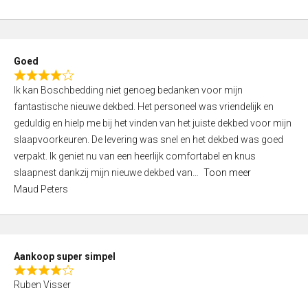
a
5
t
e
d
Goed
4
R
,
Ik kan Boschbedding niet genoeg bedanken voor mijn
a
0
fantastische nieuwe dekbed. Het personeel was vriendelijk en
t
o
geduldig en hielp me bij het vinden van het juiste dekbed voor mijn
e
u
slaapvoorkeuren. De levering was snel en het dekbed was goed
d
t
verpakt. Ik geniet nu van een heerlijk comfortabel en knus
4
o
slaapnest dankzij mijn nieuwe dekbed van
Toon meer
,
f
Maud Peters
0
5
o
u
t
Aankoop super simpel
o
R
f
Ruben Visser
a
5