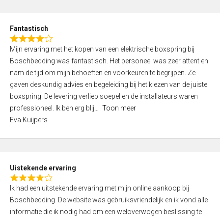
e
d
Fantastisch
5
R
,
Mijn ervaring met het kopen van een elektrische boxspring bij
a
0
Boschbedding was fantastisch. Het personeel was zeer attent en
t
o
nam de tijd om mijn behoeften en voorkeuren te begrijpen. Ze
e
u
gaven deskundig advies en begeleiding bij het kiezen van de juiste
d
t
boxspring. De levering verliep soepel en de installateurs waren
4
o
professioneel. Ik ben erg blij
Toon meer
,
f
Eva Kuijpers
0
5
o
u
t
Uistekende ervaring
o
R
f
Ik had een uitstekende ervaring met mijn online aankoop bij
a
5
Boschbedding. De website was gebruiksvriendelijk en ik vond alle
t
informatie die ik nodig had om een weloverwogen beslissing te
e