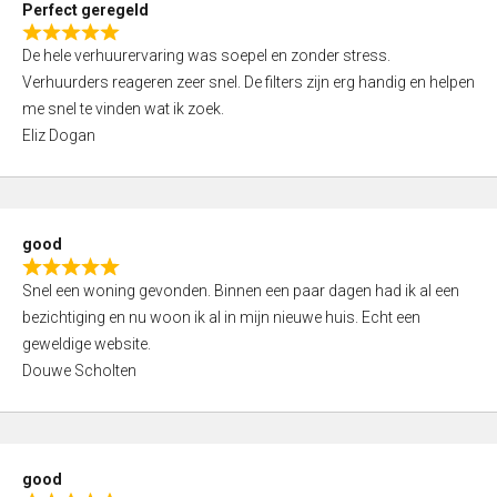
Perfect geregeld
o
R
u
De hele verhuurervaring was soepel en zonder stress.
a
t
Verhuurders reageren zeer snel. De filters zijn erg handig en helpen
t
o
me snel te vinden wat ik zoek.
e
f
Eliz Dogan
d
5
5
,
0
good
o
R
u
Snel een woning gevonden. Binnen een paar dagen had ik al een
a
t
bezichtiging en nu woon ik al in mijn nieuwe huis. Echt een
t
o
geweldige website.
e
f
Douwe Scholten
d
5
5
,
0
good
o