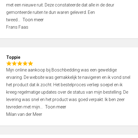
,
met een nieuwe ruit. Deze constateerde dat alle in de deur
0
gemonteerde ruiten te dun waren geleverd. Een
o
tweed
Toon meer
u
Frans Faas
t
o
f
5
Toppie
R
Mijn online aankoop bij Boschbedding was een geweldige
a
ervaring. De website was gemakkelijk te navigeren en ik vond snel
t
het product dat ik zocht. Het bestelproces verliep soepel en ik
e
kreeg regelmatige updates over de status van mijn bestelling. De
d
levering was snel en het product was goed verpakt. Ik ben zeer
5
tevreden met mijn
Toon meer
,
Milan van der Meer
0
o
u