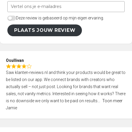
Deze review is gebaseerd op mijn eigen ervaring.
PLAATS JOUW REVIEW
Osullivan
R
Saw klanten-reviews.nl and think your products would be great to
a
be listed on our app. We connect brands with creators who
t
actually sell – not just post. Looking for brands that want real
e
sales, not vanity metrics. Interested in seeing how it works? There
d
is no downside we only want to be paid on results
Toon meer
4
Jamie
,
0
o