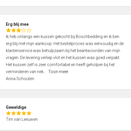
o
u
t
Erg blij mee
o
R
f
Ik heb onlangs een kussen gekocht bij Boschbedding en ik ben
a
5
erg blij met mijn aankoop. Het bestelproces was eenvoudig en de
t
klantenservice was behulpzaam bij het beantwoorden van mijn
e
vragen. De levering verliep vlot en het kussen was goed verpakt.
d
Het kussen zelf is zeer comfortabel en heeft geholpen bij het
3
verminderen van nek
Toon meer
,
Anna Schouten
0
o
u
t
Geweldige
o
R
f
Tim van Leeuwen
a
5
t