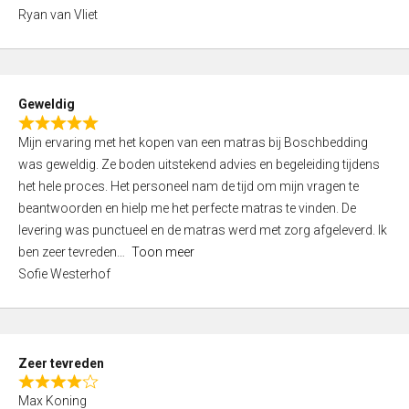
,
Ryan van Vliet
0
o
u
t
Geweldig
o
R
f
Mijn ervaring met het kopen van een matras bij Boschbedding
a
5
was geweldig. Ze boden uitstekend advies en begeleiding tijdens
t
het hele proces. Het personeel nam de tijd om mijn vragen te
e
beantwoorden en hielp me het perfecte matras te vinden. De
d
levering was punctueel en de matras werd met zorg afgeleverd. Ik
5
ben zeer tevreden
Toon meer
,
Sofie Westerhof
0
o
u
t
Zeer tevreden
o
R
f
Max Koning