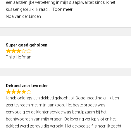
een aanzienlijke verbetering in mijn slaapkwaliteit sinds ik het
4
kussen gebruik. Ik raad
Toon meer
,
Noa van der Linden
0
o
u
t
Super goed geholpen
o
R
f
Thijs Hofman
a
5
t
e
d
Dekbed zeer tevreden
3
R
,
Ik heb onlangs een dekbed gekocht bij Boschbedding en ik ben
a
0
zeer tevreden met mijn aankoop. Het bestelproces was
t
o
eenvoudig en de klantenservice was behulpzaam bij het
e
u
beantwoorden van mijn vragen. De levering verliep vlot en het
d
t
dekbed werd zorgvuldig verpakt. Het dekbed zelf is heerlijk zacht
4