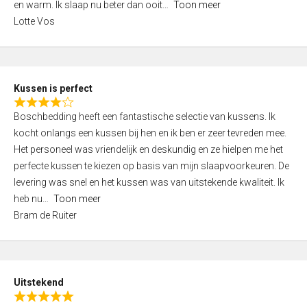
o
en warm. Ik slaap nu beter dan ooit
Toon meer
,
f
Lotte Vos
0
5
o
u
t
Kussen is perfect
o
R
f
Boschbedding heeft een fantastische selectie van kussens. Ik
a
5
kocht onlangs een kussen bij hen en ik ben er zeer tevreden mee.
t
Het personeel was vriendelijk en deskundig en ze hielpen me het
e
perfecte kussen te kiezen op basis van mijn slaapvoorkeuren. De
d
levering was snel en het kussen was van uitstekende kwaliteit. Ik
4
heb nu
Toon meer
,
Bram de Ruiter
0
o
u
t
Uitstekend
o
R
f