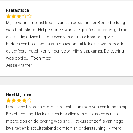
u
d
t
Fantastisch
4
o
R
,
f
Mijn ervaring met het kopen van een boxspring bij Boschbedding
a
0
5
was fantastisch. Het personeel was zeer professioneel en gaf me
t
o
deskundig advies bij het kiezen van de juiste boxspring. Ze
e
u
hadden een breed scala aan opties om uit te kiezen waardoor ik
d
t
de perfecte match kon vinden voor mijn slaapkamer. De levering
3
o
was op tijd
Toon meer
,
f
Jesse Kramer
0
5
o
u
t
Heel blij mee
o
R
f
Ik ben zeer tevreden met mijn recente aankoop van een kussen bij
a
5
Boschbedding. Het kiezen en bestellen van het kussen verliep
t
moeiteloos en de levering was snel. Het kussen zelf is van hoge
e
kwaliteit en biedt uitstekend comfort en ondersteuning. Ik merk
d