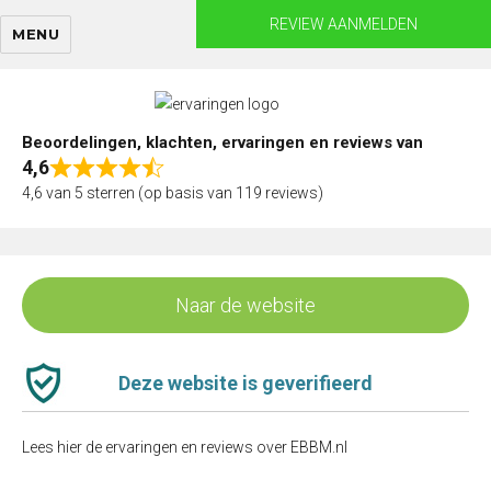
Skip
REVIEW AANMELDEN
MENU
to
content
Beoordelingen, klachten, ervaringen en reviews van
4,6
Rated
4,6 van 5 sterren (op basis van 119 reviews)
4,6
out
of
5
Naar de website
Deze website is geverifieerd
Lees hier de ervaringen en reviews over EBBM.nl