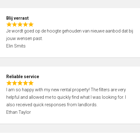
o
d
f
5
5
Blij verrast
,
R
0
Je wordt goed op de hoogte gehouden van nieuwe aanbod dat bij
a
o
jouw wensen past.
t
u
Elin Smits
e
t
d
o
5
f
,
5
Reliable service
0
R
o
I am so happy with my new rental property! The filters are very
a
u
helpful and allowed me to quickly find what I was looking for. I
t
t
also received quick responses from landlords.
e
o
Ethan Taylor
d
f
5
5
,
0