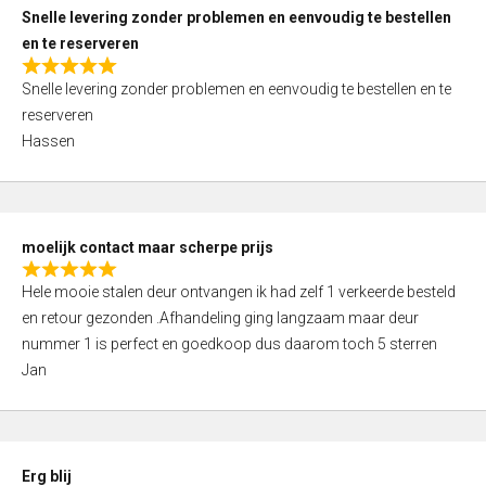
u
Snelle levering zonder problemen en eenvoudig te bestellen
t
en te reserveren
o
R
f
Snelle levering zonder problemen en eenvoudig te bestellen en te
a
5
reserveren
t
Hassen
e
d
5
,
moelijk contact maar scherpe prijs
0
R
o
Hele mooie stalen deur ontvangen ik had zelf 1 verkeerde besteld
a
u
en retour gezonden .Afhandeling ging langzaam maar deur
t
t
nummer 1 is perfect en goedkoop dus daarom toch 5 sterren
e
o
Jan
d
f
5
5
,
0
Erg blij