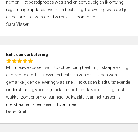
nemen. Het bestelproces was snel en eenvoudig en ik ontving
d
regelmatige updates over mijn bestelling. De levering was op tijd
4
en het product was goed verpakt
Toon meer
,
Sara Visser
0
o
u
t
Echt een verbetering
o
R
f
Mijn nieuwe kussen van Boschbedding heeft mijn slaapervaring
a
5
echt verbeterd. Het kiezen en bestellen van het kussen was
t
gemakkelijk en de levering was snel. Het kussen biedt uitstekende
e
ondersteuning voor mijn nek en hoofd en ik word nu uitgerust
d
wakker zonder pijn of stijfheid. De kwaliteit van het kussen is
5
merkbaar en ik ben zeer
Toon meer
,
Daan Smit
0
o
u