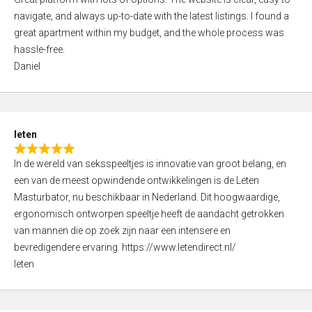
a
o
navigate, and always up-to-date with the latest listings. I found a
t
f
great apartment within my budget, and the whole process was
e
5
hassle-free.
d
Daniel
5
,
0
o
leten
u
R
t
In de wereld van seksspeeltjes is innovatie van groot belang, en
a
o
een van de meest opwindende ontwikkelingen is de Leten
t
f
Masturbator, nu beschikbaar in Nederland. Dit hoogwaardige,
e
5
ergonomisch ontworpen speeltje heeft de aandacht getrokken
d
van mannen die op zoek zijn naar een intensere en
5
bevredigendere ervaring. https://www.letendirect.nl/
,
leten
0
o
u