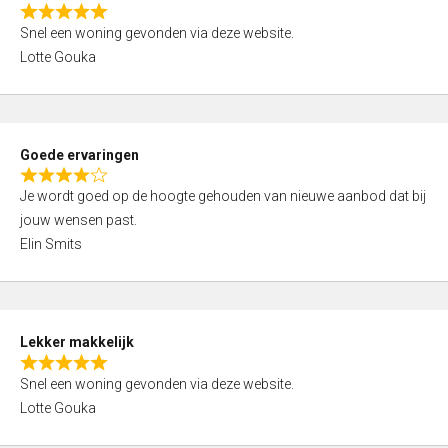
o
R
u
Snel een woning gevonden via deze website.
a
t
Lotte Gouka
t
o
e
f
d
5
5
Goede ervaringen
,
R
0
Je wordt goed op de hoogte gehouden van nieuwe aanbod dat bij
a
o
jouw wensen past.
t
u
Elin Smits
e
t
d
o
4
f
,
5
Lekker makkelijk
0
R
o
Snel een woning gevonden via deze website.
a
u
Lotte Gouka
t
t
e