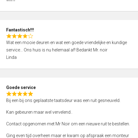
4
,
0
o
Fantastisch!!!
u
R
t
Wat een mooie deuren en wat een goede vriendelijke en kundige
a
o
service… Ons huis is nu helemaal af! Bedankt Mr. noir
t
f
Linda
e
5
d
4
,
Goede service
0
R
o
Bij een bij ons geplaatste taatsdeur was een ruit gesneuveld.
a
u
t
Kan gebeuren maar wel vervelend..
t
e
o
Contact opgenomen met Mr Noir om een nieuwe ruit te bestellen.
d
f
5
Ging even tijd overheen maar er kwam op afspraak een monteur
5