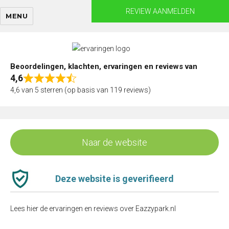
Skip
REVIEW AANMELDEN
MENU
to
content
Beoordelingen, klachten, ervaringen en reviews van
4,6
Rated
4,6 van 5 sterren (op basis van 119 reviews)
4,6
out
of
5
Naar de website
Deze website is geverifieerd
Lees hier de ervaringen en reviews over Eazzypark.nl