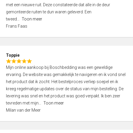
,
met een nieuwe ruit. Deze constateerde dat alle in de deur
0
gemonteerde ruiten te dun waren geleverd. Een
o
tweed
Toon meer
u
Frans Faas
t
o
f
5
Toppie
R
Mijn online aankoop bij Boschbedding was een geweldige
a
ervaring. De website was gemakkelijk te navigeren en ik vond snel
t
het product dat ik zocht. Het bestelproces verliep soepel en ik
e
kreeg regelmatige updates over de status van mijn bestelling. De
d
levering was snel en het product was goed verpakt. Ik ben zeer
5
tevreden met mijn
Toon meer
,
Milan van der Meer
0
o
u