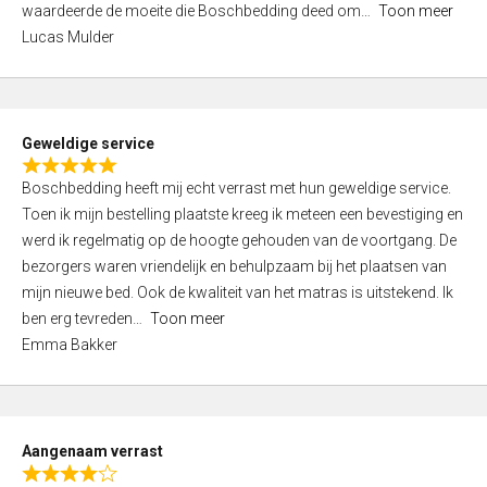
waardeerde de moeite die Boschbedding deed om
Toon meer
,
Lucas Mulder
0
o
u
t
Geweldige service
o
R
f
Boschbedding heeft mij echt verrast met hun geweldige service.
a
5
Toen ik mijn bestelling plaatste kreeg ik meteen een bevestiging en
t
werd ik regelmatig op de hoogte gehouden van de voortgang. De
e
bezorgers waren vriendelijk en behulpzaam bij het plaatsen van
d
mijn nieuwe bed. Ook de kwaliteit van het matras is uitstekend. Ik
5
ben erg tevreden
Toon meer
,
Emma Bakker
0
o
u
t
Aangenaam verrast
o
R