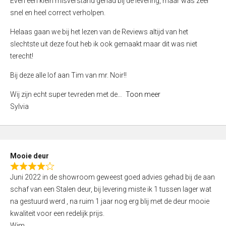
Even een klein misverstand gehad bij de levering, maar was zeer
5
a
snel en heel correct verholpen.
t
e
Helaas gaan we bij het lezen van de Reviews altijd van het
d
slechtste uit deze fout heb ik ook gemaakt maar dit was niet
4
terecht!
,
Bij deze alle lof aan Tim van mr. Noir!!
0
o
Wij zijn echt super tevreden met de
Toon meer
u
Sylvia
t
o
f
5
Mooie deur
R
Juni 2022 in de showroom geweest goed advies gehad bij de aan
a
schaf van een Stalen deur, bij levering miste ik 1 tussen lager wat
t
na gestuurd werd , na ruim 1 jaar nog erg blij met de deur mooie
e
kwaliteit voor een redelijk prijs.
d
Wim