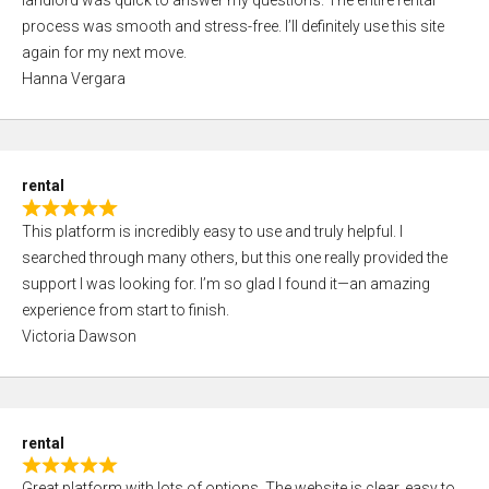
landlord was quick to answer my questions. The entire rental
e
o
process was smooth and stress-free. I’ll definitely use this site
d
f
again for my next move.
5
5
Hanna Vergara
,
0
o
u
rental
t
R
o
This platform is incredibly easy to use and truly helpful. I
a
f
searched through many others, but this one really provided the
t
5
support I was looking for. I’m so glad I found it—an amazing
e
experience from start to finish.
d
Victoria Dawson
5
,
0
o
rental
u
R
t
Great platform with lots of options. The website is clear, easy to