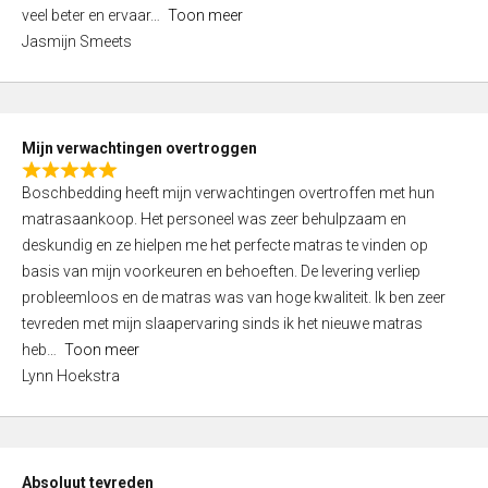
5
o
veel beter en ervaar
Toon meer
,
f
Jasmijn Smeets
0
5
o
u
t
Mijn verwachtingen overtroggen
o
R
f
Boschbedding heeft mijn verwachtingen overtroffen met hun
a
5
matrasaankoop. Het personeel was zeer behulpzaam en
t
deskundig en ze hielpen me het perfecte matras te vinden op
e
basis van mijn voorkeuren en behoeften. De levering verliep
d
probleemloos en de matras was van hoge kwaliteit. Ik ben zeer
5
tevreden met mijn slaapervaring sinds ik het nieuwe matras
,
heb
Toon meer
0
Lynn Hoekstra
o
u
t
o
Absoluut tevreden