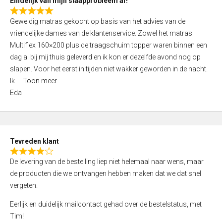
Eindelijk van mijn slaapprobleem af!
R
Geweldig matras gekocht op basis van het advies van de
a
vriendelijke dames van de klantenservice. Zowel het matras
t
Multiflex 160×200 plus de traagschuim topper waren binnen een
e
dag al bij mij thuis geleverd en ik kon er dezelfde avond nog op
d
slapen. Voor het eerst in tijden niet wakker geworden in de nacht.
5
Ik
Toon meer
,
Eda
0
o
u
t
Tevreden klant
o
R
f
De levering van de bestelling liep niet helemaal naar wens, maar
a
5
de producten die we ontvangen hebben maken dat we dat snel
t
vergeten.
e
d
Eerlijk en duidelijk mailcontact gehad over de bestelstatus, met
4
Tim!