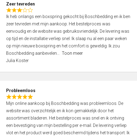
t
Zeer tevreden
o
R
f
Ik heb onlangs een boxspring gekocht bij Boschbedding en ik ben
a
5
zeer tevreden met mijn aankoop. Het bestelproces was
t
eenvoudig en de website was gebruiksvriendelijk. De levering was
e
op tijd en de installatie verliep snel. Ik slaap nu al een paar weken
d
op mijn nieuwe boxspring en het comfort is geweldig. Ik zou
3
Boschbedding aanbevelen
Toon meer
,
Julia Koster
0
o
u
t
Probleemloos
o
R
f
Mijn online aankoop bij Boschbedding was probleemloos. De
a
5
website was overzichtelijk en ik kon gemakkelijk door het
t
assortiment bladeren. Het bestelproces was snel en ik ontving
e
een bevestiging van mijn bestelling per e-mail. De levering verliep
d
vlot en het product werd goed beschermd tijdens het transport. Ik
5