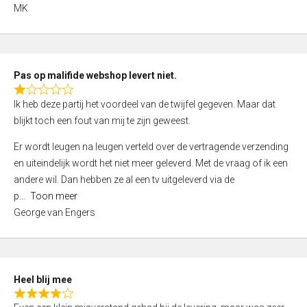
,
MK
0
o
u
t
Pas op malifide webshop levert niet.
o
R
Ik heb deze partij het voordeel van de twijfel gegeven. Maar dat
f
a
blijkt toch een fout van mij te zijn geweest.
5
t
e
Er wordt leugen na leugen verteld over de vertragende verzending
d
en uiteindelijk wordt het niet meer geleverd. Met de vraag of ik een
1
andere wil. Dan hebben ze al een tv uitgeleverd via de
,
p
Toon meer
0
George van Engers
o
u
t
o
Heel blij mee
f
R