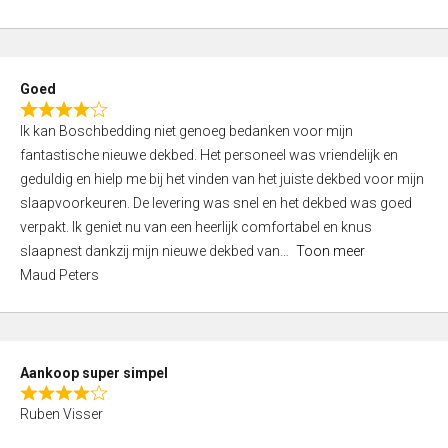
a
5
t
e
d
Goed
4
R
,
Ik kan Boschbedding niet genoeg bedanken voor mijn
a
0
fantastische nieuwe dekbed. Het personeel was vriendelijk en
t
o
geduldig en hielp me bij het vinden van het juiste dekbed voor mijn
e
u
slaapvoorkeuren. De levering was snel en het dekbed was goed
d
t
verpakt. Ik geniet nu van een heerlijk comfortabel en knus
4
o
slaapnest dankzij mijn nieuwe dekbed van
Toon meer
,
f
Maud Peters
0
5
o
u
t
Aankoop super simpel
o
R
f
Ruben Visser
a
5