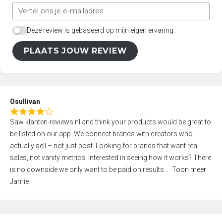
Deze review is gebaseerd op mijn eigen ervaring.
PLAATS JOUW REVIEW
Osullivan
R
Saw klanten-reviews.nl and think your products would be great to
a
be listed on our app. We connect brands with creators who
t
actually sell – not just post. Looking for brands that want real
e
sales, not vanity metrics. Interested in seeing how it works? There
d
is no downside we only want to be paid on results
Toon meer
4
Jamie
,
0
o