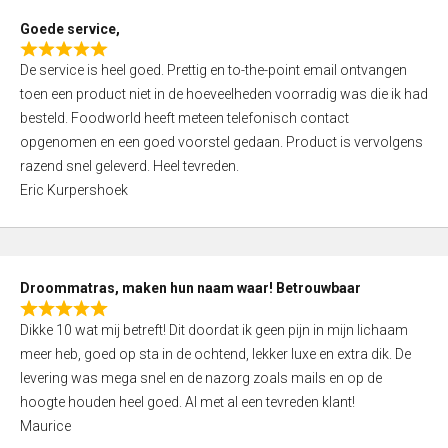
t
Goede service,
o
R
f
De service is heel goed. Prettig en to-the-point email ontvangen
a
5
toen een product niet in de hoeveelheden voorradig was die ik had
t
besteld. Foodworld heeft meteen telefonisch contact
e
opgenomen en een goed voorstel gedaan. Product is vervolgens
d
razend snel geleverd. Heel tevreden.
5
Eric Kurpershoek
,
0
o
u
Droommatras, maken hun naam waar! Betrouwbaar
t
R
o
Dikke 10 wat mij betreft! Dit doordat ik geen pijn in mijn lichaam
a
f
meer heb, goed op sta in de ochtend, lekker luxe en extra dik. De
t
5
levering was mega snel en de nazorg zoals mails en op de
e
hoogte houden heel goed. Al met al een tevreden klant!
d
Maurice
5