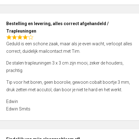
,
0
o
Bestelling en levering, alles correct afgehandeld /
u
Trapleuningen
t
R
o
Geduld is een schone zaak, maar als je even wacht, verloopt alles
a
f
correct, duidelijk mailcontact met Tim.
t
5
e
De stalen trapleuningen 3 x 3 cm zijn mooi, zeker de houders,
d
prachtig.
4
Tip voor het boren, geen boorolie, gewoon cobalt boortje 3 mm,
,
druk zetten met accutol, dan boor je niet te hard en het werkt.
0
o
Edwin
u
Edwin Smits
t
o
f
5