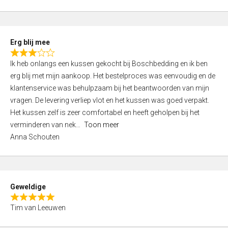
o
u
t
Erg blij mee
o
R
f
Ik heb onlangs een kussen gekocht bij Boschbedding en ik ben
a
5
erg blij met mijn aankoop. Het bestelproces was eenvoudig en de
t
klantenservice was behulpzaam bij het beantwoorden van mijn
e
vragen. De levering verliep vlot en het kussen was goed verpakt.
d
Het kussen zelf is zeer comfortabel en heeft geholpen bij het
3
verminderen van nek
Toon meer
,
Anna Schouten
0
o
u
t
Geweldige
o
R
f
Tim van Leeuwen
a
5
t