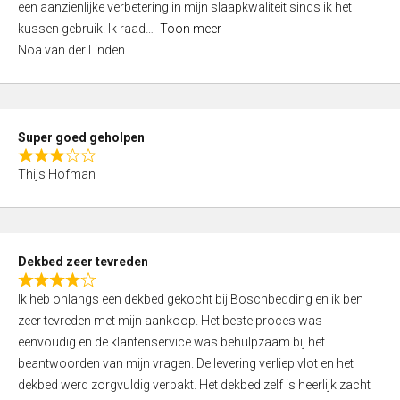
een aanzienlijke verbetering in mijn slaapkwaliteit sinds ik het
4
kussen gebruik. Ik raad
Toon meer
,
Noa van der Linden
0
o
u
t
Super goed geholpen
o
R
f
Thijs Hofman
a
5
t
e
d
Dekbed zeer tevreden
3
R
,
Ik heb onlangs een dekbed gekocht bij Boschbedding en ik ben
a
0
zeer tevreden met mijn aankoop. Het bestelproces was
t
o
eenvoudig en de klantenservice was behulpzaam bij het
e
u
beantwoorden van mijn vragen. De levering verliep vlot en het
d
t
dekbed werd zorgvuldig verpakt. Het dekbed zelf is heerlijk zacht
4