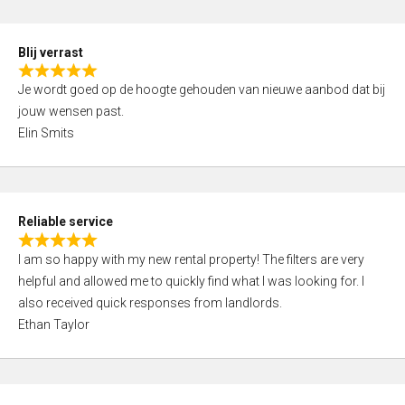
o
d
f
5
5
Blij verrast
,
R
0
Je wordt goed op de hoogte gehouden van nieuwe aanbod dat bij
a
o
jouw wensen past.
t
u
Elin Smits
e
t
d
o
5
f
,
5
Reliable service
0
R
o
I am so happy with my new rental property! The filters are very
a
u
helpful and allowed me to quickly find what I was looking for. I
t
t
also received quick responses from landlords.
e
o
Ethan Taylor
d
f
5
5
,
0