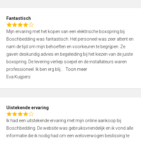
e
d
Fantastisch
5
R
,
Mijn ervaring met het kopen van een elektrische boxspring bij
a
0
Boschbedding was fantastisch. Het personeel was zeer attent en
t
o
nam de tijd om mijn behoeften en voorkeuren te begrijpen. Ze
e
u
gaven deskundig advies en begeleiding bij het kiezen van de juiste
d
t
boxspring. De levering verliep soepel en de installateurs waren
4
o
professioneel. Ik ben erg blij
Toon meer
,
f
Eva Kuijpers
0
5
o
u
t
Uistekende ervaring
o
R
f
Ik had een uitstekende ervaring met mijn online aankoop bij
a
5
Boschbedding. De website was gebruiksvriendelijk en ik vond alle
t
informatie die ik nodig had om een weloverwogen beslissing te
e