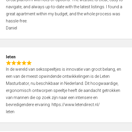
a
o
navigate, and always up-to-date with the latest listings. I found a
t
f
great apartment within my budget, and the whole process was
e
5
hassle-free.
d
Daniel
5
,
0
o
leten
u
R
t
In de wereld van seksspeeltjes is innovatie van groot belang, en
a
o
een van de meest opwindende ontwikkelingen is de Leten
t
f
Masturbator, nu beschikbaar in Nederland. Dit hoogwaardige,
e
5
ergonomisch ontworpen speeltje heeft de aandacht getrokken
d
van mannen die op zoek zijn naar een intensere en
5
bevredigendere ervaring. https://www.letendirect.nl/
,
leten
0
o
u