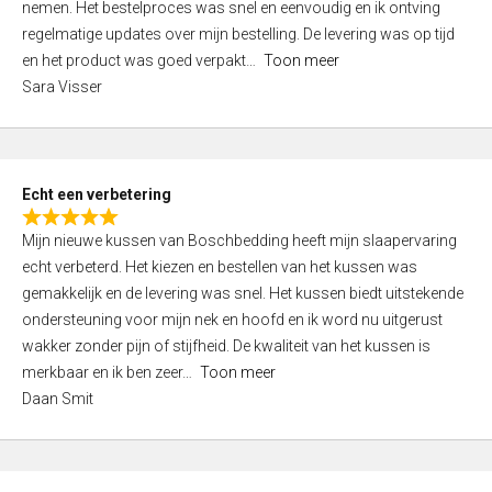
nemen. Het bestelproces was snel en eenvoudig en ik ontving
d
regelmatige updates over mijn bestelling. De levering was op tijd
4
en het product was goed verpakt
Toon meer
,
Sara Visser
0
o
u
t
Echt een verbetering
o
R
f
Mijn nieuwe kussen van Boschbedding heeft mijn slaapervaring
a
5
echt verbeterd. Het kiezen en bestellen van het kussen was
t
gemakkelijk en de levering was snel. Het kussen biedt uitstekende
e
ondersteuning voor mijn nek en hoofd en ik word nu uitgerust
d
wakker zonder pijn of stijfheid. De kwaliteit van het kussen is
5
merkbaar en ik ben zeer
Toon meer
,
Daan Smit
0
o
u