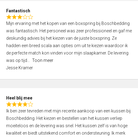
u
d
t
Fantastisch
4
o
R
,
f
Mijn ervaring met het kopen van een boxspring bij Boschbedding
a
0
5
was fantastisch. Het personeel was zeer professioneel en gaf me
t
o
deskundig advies bij het kiezen van de juiste boxspring. Ze
e
u
hadden een breed scala aan opties om uit te kiezen waardoor ik
d
t
de perfecte match kon vinden voor mijn slaapkamer. De levering
3
o
was op tijd
Toon meer
,
f
Jesse Kramer
0
5
o
u
t
Heel blij mee
o
R
f
Ik ben zeer tevreden met mijn recente aankoop van een kussen bij
a
5
Boschbedding. Het kiezen en bestellen van het kussen verliep
t
moeiteloos en de levering was snel. Het kussen zelf is van hoge
e
kwaliteit en biedt uitstekend comfort en ondersteuning. Ik merk
d