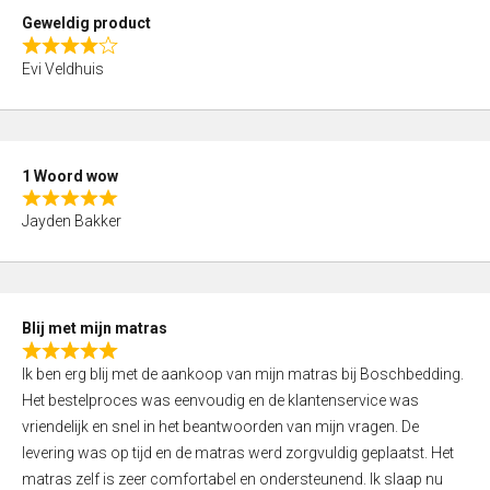
t
Geweldig product
o
R
f
Evi Veldhuis
a
5
t
e
d
1 Woord wow
4
R
,
Jayden Bakker
a
0
t
o
e
u
d
t
Blij met mijn matras
5
o
R
,
f
Ik ben erg blij met de aankoop van mijn matras bij Boschbedding.
a
0
5
Het bestelproces was eenvoudig en de klantenservice was
t
o
vriendelijk en snel in het beantwoorden van mijn vragen. De
e
u
levering was op tijd en de matras werd zorgvuldig geplaatst. Het
d
t
matras zelf is zeer comfortabel en ondersteunend. Ik slaap nu