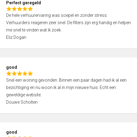
Perfect geregeld
o
R
u
De hele verhuurervaring was soepel en zonder stress.
a
t
Verhuurders reageren zeer snel. De filters zijn erg handig en helpen
t
o
me snel te vinden wat ik zoek.
e
f
Eliz Dogan
d
5
5
,
0
good
o
R
u
Snel een woning gevonden. Binnen een paar dagen had ik al een
a
t
bezichtiging en nu woon ik al in mijn nieuwe huis. Echt een
t
o
geweldige website.
e
f
Douwe Scholten
d
5
5
,
0
good
o