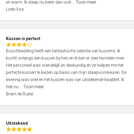
o
en warm. Ik slaap nu beter dan ooit
Toon meer
,
f
Lotte Vos
0
5
o
u
t
Kussen is perfect
o
R
f
Boschbedding heeft een fantastische selectie van kussens. Ik
a
5
kocht onlangs een kussen bij hen en ik ben er zeer tevreden mee.
t
Het personeel was vriendelijk en deskundig en ze hielpen me het
e
perfecte kussen te kiezen op basis van mijn slaapvoorkeuren. De
d
levering was snel en het kussen was van uitstekende kwaliteit. Ik
4
heb nu
Toon meer
,
Bram de Ruiter
0
o
u
t
Uitstekend
o
R
f