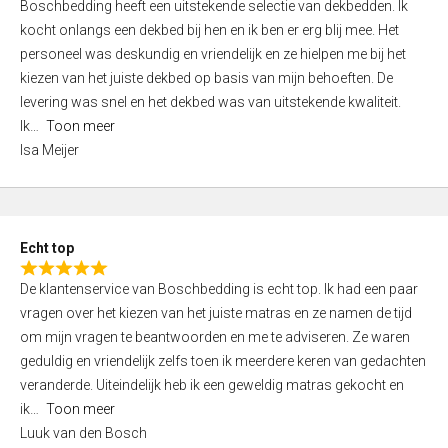
Boschbedding heeft een uitstekende selectie van dekbedden. Ik
a
5
kocht onlangs een dekbed bij hen en ik ben er erg blij mee. Het
t
personeel was deskundig en vriendelijk en ze hielpen me bij het
e
kiezen van het juiste dekbed op basis van mijn behoeften. De
d
levering was snel en het dekbed was van uitstekende kwaliteit.
5
Ik
Toon meer
,
Isa Meijer
0
o
u
t
Echt top
o
R
f
De klantenservice van Boschbedding is echt top. Ik had een paar
a
5
vragen over het kiezen van het juiste matras en ze namen de tijd
t
om mijn vragen te beantwoorden en me te adviseren. Ze waren
e
geduldig en vriendelijk zelfs toen ik meerdere keren van gedachten
d
veranderde. Uiteindelijk heb ik een geweldig matras gekocht en
5
ik
Toon meer
,
Luuk van den Bosch
0