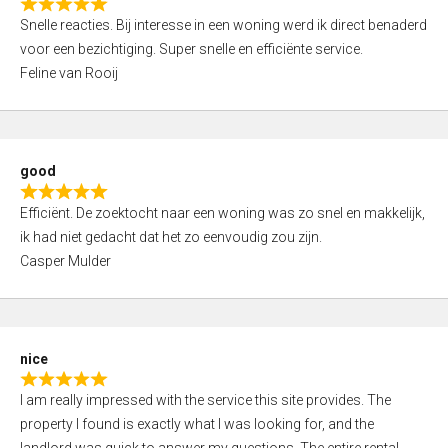
R
u
Snelle reacties. Bij interesse in een woning werd ik direct benaderd
a
t
voor een bezichtiging. Super snelle en efficiënte service.
t
o
Feline van Rooij
e
f
d
5
5
,
good
0
R
o
Efficiënt. De zoektocht naar een woning was zo snel en makkelijk,
a
u
ik had niet gedacht dat het zo eenvoudig zou zijn.
t
t
Casper Mulder
e
o
d
f
5
5
,
nice
0
R
o
I am really impressed with the service this site provides. The
a
u
property I found is exactly what I was looking for, and the
t
t