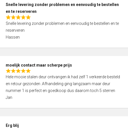
u
Snelle levering zonder problemen en eenvoudig te bestellen
t
en te reserveren
o
R
f
Snelle levering zonder problemen en eenvoudig te bestellen en te
a
5
reserveren
t
Hassen
e
d
5
,
moelijk contact maar scherpe prijs
0
R
o
Hele mooie stalen deur ontvangen ik had zelf 1 verkeerde besteld
a
u
en retour gezonden .Afhandeling ging langzaam maar deur
t
t
nummer 1 is perfect en goedkoop dus daarom toch 5 sterren
e
o
Jan
d
f
5
5
,
0
Erg blij