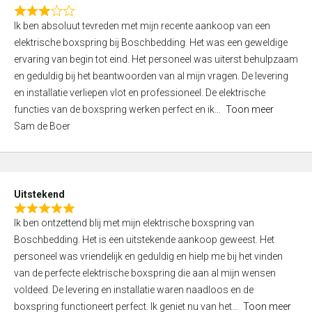
f
R
5
Ik ben absoluut tevreden met mijn recente aankoop van een
a
elektrische boxspring bij Boschbedding. Het was een geweldige
t
ervaring van begin tot eind. Het personeel was uiterst behulpzaam
e
en geduldig bij het beantwoorden van al mijn vragen. De levering
d
en installatie verliepen vlot en professioneel. De elektrische
3
functies van de boxspring werken perfect en ik
Toon meer
,
Sam de Boer
0
o
u
t
Uitstekend
o
R
f
Ik ben ontzettend blij met mijn elektrische boxspring van
a
5
Boschbedding. Het is een uitstekende aankoop geweest. Het
t
personeel was vriendelijk en geduldig en hielp me bij het vinden
e
van de perfecte elektrische boxspring die aan al mijn wensen
d
voldeed. De levering en installatie waren naadloos en de
5
boxspring functioneert perfect. Ik geniet nu van het
Toon meer