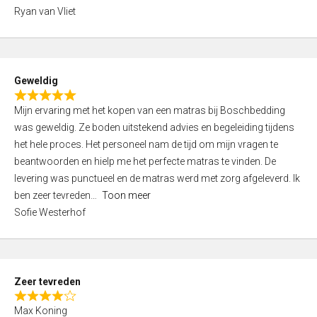
,
Ryan van Vliet
0
o
u
t
Geweldig
o
R
f
Mijn ervaring met het kopen van een matras bij Boschbedding
a
5
was geweldig. Ze boden uitstekend advies en begeleiding tijdens
t
het hele proces. Het personeel nam de tijd om mijn vragen te
e
beantwoorden en hielp me het perfecte matras te vinden. De
d
levering was punctueel en de matras werd met zorg afgeleverd. Ik
5
ben zeer tevreden
Toon meer
,
Sofie Westerhof
0
o
u
t
Zeer tevreden
o
R
f
Max Koning