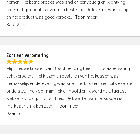
nemen. Het bestelproces was snel en eenvoudig en ik ontving
d
regelmatige updates over mijn bestelling. De levering was op tijd
4
en het product was goed verpakt
Toon meer
,
Sara Visser
0
o
u
t
Echt een verbetering
o
R
f
Mijn nieuwe kussen van Boschbedding heeft mijn slaapervaring
a
5
echt verbeterd. Het kiezen en bestellen van het kussen was
t
gemakkelijk en de levering was snel. Het kussen biedt uitstekende
e
ondersteuning voor mijn nek en hoofd en ik word nu uitgerust
d
wakker zonder pijn of stijfheid. De kwaliteit van het kussen is
5
merkbaar en ik ben zeer
Toon meer
,
Daan Smit
0
o
u