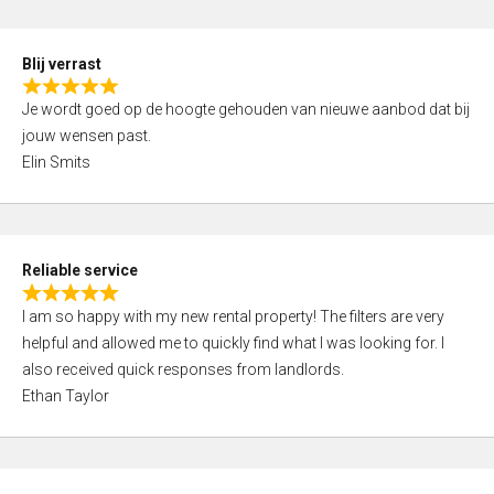
o
d
f
5
5
Blij verrast
,
R
0
Je wordt goed op de hoogte gehouden van nieuwe aanbod dat bij
a
o
jouw wensen past.
t
u
Elin Smits
e
t
d
o
5
f
,
5
Reliable service
0
R
o
I am so happy with my new rental property! The filters are very
a
u
helpful and allowed me to quickly find what I was looking for. I
t
t
also received quick responses from landlords.
e
o
Ethan Taylor
d
f
5
5
,
0