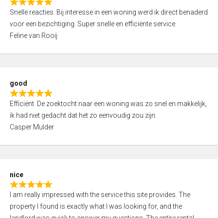
R
u
Snelle reacties. Bij interesse in een woning werd ik direct benaderd
a
t
voor een bezichtiging. Super snelle en efficiënte service.
t
o
Feline van Rooij
e
f
d
5
5
,
good
0
R
o
Efficiënt. De zoektocht naar een woning was zo snel en makkelijk,
a
u
ik had niet gedacht dat het zo eenvoudig zou zijn.
t
t
Casper Mulder
e
o
d
f
5
5
,
nice
0
R
o
I am really impressed with the service this site provides. The
a
u
property I found is exactly what I was looking for, and the
t
t