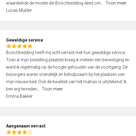
waardeerde de moeite die Boschbedding deed om
Toon meer
,
Lucas Mulder
0
o
u
t
Geweldige service
o
R
f
Boschbedding heeft mij echt verrast met hun geweldige service.
a
5
Toen ik mijn bestelling plaatste kreeg ik meteen een bevestiging en
t
werd ik regelmatig op de hoogte gehouden van de voortgang. De
e
bezorgers waren vriendelijk en behulpzaam bij het plaatsen van
d
mijn nieuwe bed. Ook de kwaliteit van het matras is uitstekend. Ik
5
ben erg tevreden
Toon meer
,
Emma Bakker
0
o
u
t
Aangenaam verrast
o
R