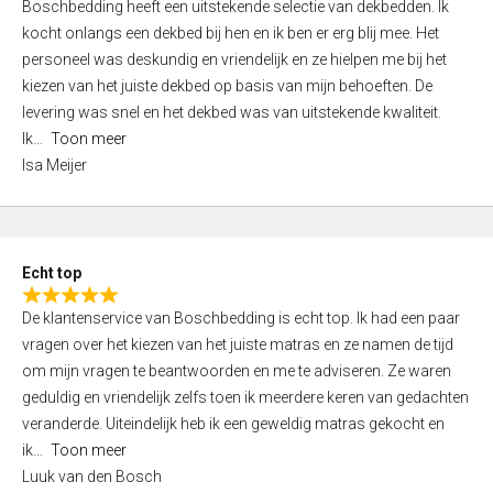
Boschbedding heeft een uitstekende selectie van dekbedden. Ik
a
5
kocht onlangs een dekbed bij hen en ik ben er erg blij mee. Het
t
personeel was deskundig en vriendelijk en ze hielpen me bij het
e
kiezen van het juiste dekbed op basis van mijn behoeften. De
d
levering was snel en het dekbed was van uitstekende kwaliteit.
5
Ik
Toon meer
,
Isa Meijer
0
o
u
t
Echt top
o
R
f
De klantenservice van Boschbedding is echt top. Ik had een paar
a
5
vragen over het kiezen van het juiste matras en ze namen de tijd
t
om mijn vragen te beantwoorden en me te adviseren. Ze waren
e
geduldig en vriendelijk zelfs toen ik meerdere keren van gedachten
d
veranderde. Uiteindelijk heb ik een geweldig matras gekocht en
5
ik
Toon meer
,
Luuk van den Bosch
0