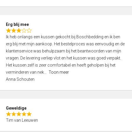
o
u
t
Erg blij mee
o
R
f
Ik heb onlangs een kussen gekocht bij Boschbedding en ik ben
a
5
erg blij met mijn aankoop. Het bestelproces was eenvoudig en de
t
klantenservice was behulpzaam bij het beantwoorden van mijn
e
vragen. De levering verliep vlot en het kussen was goed verpakt.
d
Het kussen zelf is zeer comfortabel en heeft geholpen bij het
3
verminderen van nek
Toon meer
,
Anna Schouten
0
o
u
t
Geweldige
o
R
f
Tim van Leeuwen
a
5
t