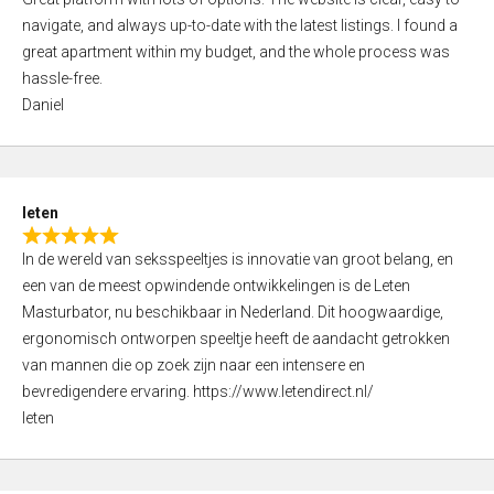
a
o
navigate, and always up-to-date with the latest listings. I found a
t
f
great apartment within my budget, and the whole process was
e
5
hassle-free.
d
Daniel
5
,
0
o
leten
u
R
t
In de wereld van seksspeeltjes is innovatie van groot belang, en
a
o
een van de meest opwindende ontwikkelingen is de Leten
t
f
Masturbator, nu beschikbaar in Nederland. Dit hoogwaardige,
e
5
ergonomisch ontworpen speeltje heeft de aandacht getrokken
d
van mannen die op zoek zijn naar een intensere en
5
bevredigendere ervaring. https://www.letendirect.nl/
,
leten
0
o
u