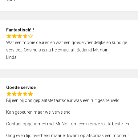
4
,
0
o
Fantastisch!!!
u
R
t
Wat een mooie deuren en wat een goede vriendelijke en kundige
a
o
service… Ons huis is nu helemaal af! Bedankt Mr. noir
t
f
Linda
e
5
d
4
,
Goede service
0
R
o
Bij een bij ons geplaatste taatsdeur was een ruit gesneuveld.
a
u
t
Kan gebeuren maar wel vervelend..
t
e
o
Contact opgenomen met Mr Noir om een nieuwe ruit te bestellen.
d
f
5
Ging even tijd overheen maar er kwam op afspraak een monteur
5