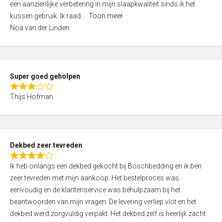
een aanzienlijke verbetering in mijn slaapkwaliteit sinds ik het
4
kussen gebruik. Ik raad
Toon meer
,
Noa van der Linden
0
o
u
t
Super goed geholpen
o
R
f
Thijs Hofman
a
5
t
e
d
Dekbed zeer tevreden
3
R
,
Ik heb onlangs een dekbed gekocht bij Boschbedding en ik ben
a
0
zeer tevreden met mijn aankoop. Het bestelproces was
t
o
eenvoudig en de klantenservice was behulpzaam bij het
e
u
beantwoorden van mijn vragen. De levering verliep vlot en het
d
t
dekbed werd zorgvuldig verpakt. Het dekbed zelf is heerlijk zacht
4