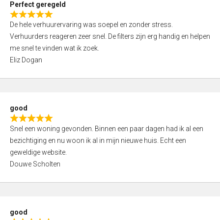
Perfect geregeld
o
R
u
De hele verhuurervaring was soepel en zonder stress.
a
t
Verhuurders reageren zeer snel. De filters zijn erg handig en helpen
t
o
me snel te vinden wat ik zoek.
e
f
Eliz Dogan
d
5
5
,
0
good
o
R
u
Snel een woning gevonden. Binnen een paar dagen had ik al een
a
t
bezichtiging en nu woon ik al in mijn nieuwe huis. Echt een
t
o
geweldige website.
e
f
Douwe Scholten
d
5
5
,
0
good
o