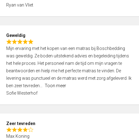
,
Ryan van Vliet
0
o
u
t
Geweldig
o
R
f
Mijn ervaring met het kopen van een matras bij Boschbedding
a
5
was geweldig. Ze boden uitstekend advies en begeleiding tijdens
t
het hele proces. Het personeel nam de tijd om mijn vragen te
e
beantwoorden en hielp me het perfecte matras te vinden. De
d
levering was punctueel en de matras werd met zorg afgeleverd. Ik
5
ben zeer tevreden
Toon meer
,
Sofie Westerhof
0
o
u
t
Zeer tevreden
o
R
f
Max Koning