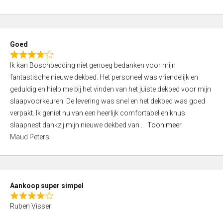
a
5
t
e
d
Goed
4
R
,
Ik kan Boschbedding niet genoeg bedanken voor mijn
a
0
fantastische nieuwe dekbed. Het personeel was vriendelijk en
t
o
geduldig en hielp me bij het vinden van het juiste dekbed voor mijn
e
u
slaapvoorkeuren. De levering was snel en het dekbed was goed
d
t
verpakt. Ik geniet nu van een heerlijk comfortabel en knus
4
o
slaapnest dankzij mijn nieuwe dekbed van
Toon meer
,
f
Maud Peters
0
5
o
u
t
Aankoop super simpel
o
R
f
Ruben Visser
a
5