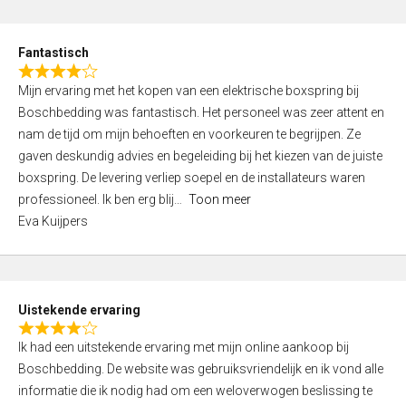
e
d
Fantastisch
5
R
,
Mijn ervaring met het kopen van een elektrische boxspring bij
a
0
Boschbedding was fantastisch. Het personeel was zeer attent en
t
o
nam de tijd om mijn behoeften en voorkeuren te begrijpen. Ze
e
u
gaven deskundig advies en begeleiding bij het kiezen van de juiste
d
t
boxspring. De levering verliep soepel en de installateurs waren
4
o
professioneel. Ik ben erg blij
Toon meer
,
f
Eva Kuijpers
0
5
o
u
t
Uistekende ervaring
o
R
f
Ik had een uitstekende ervaring met mijn online aankoop bij
a
5
Boschbedding. De website was gebruiksvriendelijk en ik vond alle
t
informatie die ik nodig had om een weloverwogen beslissing te
e