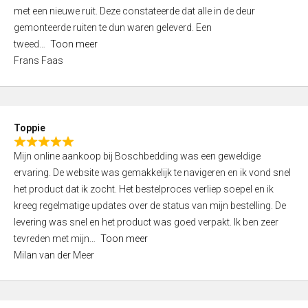
,
met een nieuwe ruit. Deze constateerde dat alle in de deur
0
gemonteerde ruiten te dun waren geleverd. Een
o
tweed
Toon meer
u
Frans Faas
t
o
f
5
Toppie
R
Mijn online aankoop bij Boschbedding was een geweldige
a
ervaring. De website was gemakkelijk te navigeren en ik vond snel
t
het product dat ik zocht. Het bestelproces verliep soepel en ik
e
kreeg regelmatige updates over de status van mijn bestelling. De
d
levering was snel en het product was goed verpakt. Ik ben zeer
5
tevreden met mijn
Toon meer
,
Milan van der Meer
0
o
u