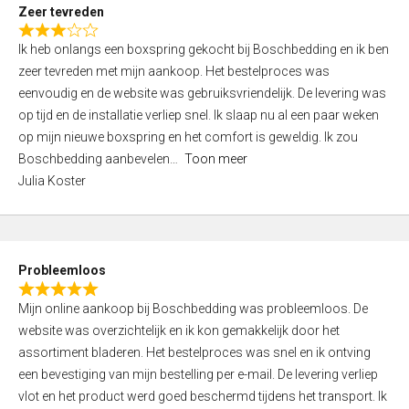
t
Zeer tevreden
o
R
f
Ik heb onlangs een boxspring gekocht bij Boschbedding en ik ben
a
5
zeer tevreden met mijn aankoop. Het bestelproces was
t
eenvoudig en de website was gebruiksvriendelijk. De levering was
e
op tijd en de installatie verliep snel. Ik slaap nu al een paar weken
d
op mijn nieuwe boxspring en het comfort is geweldig. Ik zou
3
Boschbedding aanbevelen
Toon meer
,
Julia Koster
0
o
u
t
Probleemloos
o
R
f
Mijn online aankoop bij Boschbedding was probleemloos. De
a
5
website was overzichtelijk en ik kon gemakkelijk door het
t
assortiment bladeren. Het bestelproces was snel en ik ontving
e
een bevestiging van mijn bestelling per e-mail. De levering verliep
d
vlot en het product werd goed beschermd tijdens het transport. Ik
5