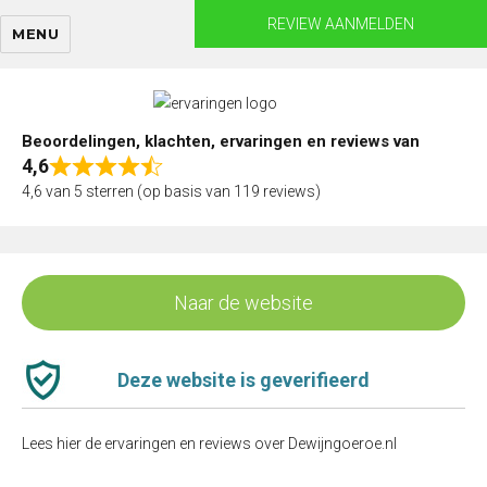
Skip
REVIEW AANMELDEN
MENU
to
content
Beoordelingen, klachten, ervaringen en reviews van
4,6
Rated
4,6 van 5 sterren (op basis van 119 reviews)
4,6
out
of
5
Naar de website
Deze website is geverifieerd
Lees hier de ervaringen en reviews over Dewijngoeroe.nl