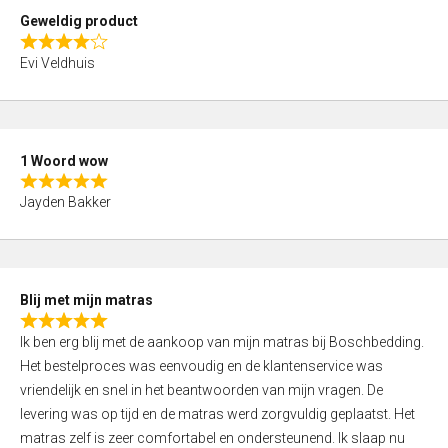
t
Geweldig product
o
R
f
Evi Veldhuis
a
5
t
e
d
1 Woord wow
4
R
,
Jayden Bakker
a
0
t
o
e
u
d
t
Blij met mijn matras
5
o
R
,
f
Ik ben erg blij met de aankoop van mijn matras bij Boschbedding.
a
0
5
Het bestelproces was eenvoudig en de klantenservice was
t
o
vriendelijk en snel in het beantwoorden van mijn vragen. De
e
u
levering was op tijd en de matras werd zorgvuldig geplaatst. Het
d
t
matras zelf is zeer comfortabel en ondersteunend. Ik slaap nu