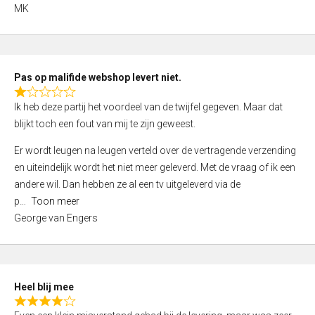
,
MK
0
o
u
t
Pas op malifide webshop levert niet.
o
R
Ik heb deze partij het voordeel van de twijfel gegeven. Maar dat
f
a
blijkt toch een fout van mij te zijn geweest.
5
t
e
Er wordt leugen na leugen verteld over de vertragende verzending
d
en uiteindelijk wordt het niet meer geleverd. Met de vraag of ik een
1
andere wil. Dan hebben ze al een tv uitgeleverd via de
,
p
Toon meer
0
George van Engers
o
u
t
o
Heel blij mee
f
R