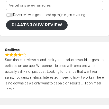
Deze review is gebaseerd op mijn eigen ervaring.
PLAATS JOUW REVIEW
Osullivan
R
Saw klanten-reviews.nl and think your products would be great to
a
be listed on our app. We connect brands with creators who
t
actually sell – not just post. Looking for brands that want real
e
sales, not vanity metrics. Interested in seeing how it works? There
d
is no downside we only want to be paid on results
Toon meer
4
Jamie
,
0
o