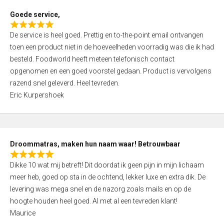
t
Goede service,
o
R
f
De service is heel goed. Prettig en to-the-point email ontvangen
a
5
toen een product niet in de hoeveelheden voorradig was die ik had
t
besteld. Foodworld heeft meteen telefonisch contact
e
opgenomen en een goed voorstel gedaan. Product is vervolgens
d
razend snel geleverd. Heel tevreden.
5
Eric Kurpershoek
,
0
o
u
Droommatras, maken hun naam waar! Betrouwbaar
t
R
o
Dikke 10 wat mij betreft! Dit doordat ik geen pijn in mijn lichaam
a
f
meer heb, goed op sta in de ochtend, lekker luxe en extra dik. De
t
5
levering was mega snel en de nazorg zoals mails en op de
e
hoogte houden heel goed. Al met al een tevreden klant!
d
Maurice
5