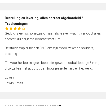
,
0
o
Bestelling en levering, alles correct afgehandeld /
u
Trapleuningen
t
R
o
Geduld is een schone zaak, maar als je even wacht, verloopt alles
a
f
correct, duidelijk mailcontact met Tim.
t
5
e
De stalen trapleuningen 3 x 3 cm zijn mooi, zeker de houders,
d
prachtig.
4
Tip voor het boren, geen boorolie, gewoon cobalt boortje 3 mm,
,
druk zetten met accutol, dan boor je niet te hard en het werkt.
0
o
Edwin
u
Edwin Smits
t
o
f
5