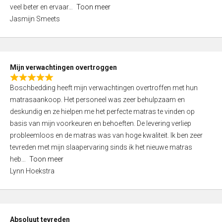
5
o
veel beter en ervaar
Toon meer
,
f
Jasmijn Smeets
0
5
o
u
t
Mijn verwachtingen overtroggen
o
R
f
Boschbedding heeft mijn verwachtingen overtroffen met hun
a
5
matrasaankoop. Het personeel was zeer behulpzaam en
t
deskundig en ze hielpen me het perfecte matras te vinden op
e
basis van mijn voorkeuren en behoeften. De levering verliep
d
probleemloos en de matras was van hoge kwaliteit. Ik ben zeer
5
tevreden met mijn slaapervaring sinds ik het nieuwe matras
,
heb
Toon meer
0
Lynn Hoekstra
o
u
t
o
Absoluut tevreden