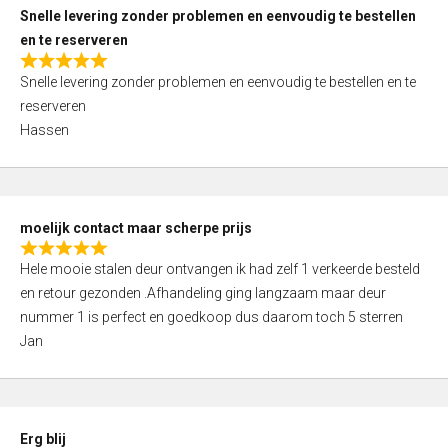
u
Snelle levering zonder problemen en eenvoudig te bestellen
t
en te reserveren
o
R
f
Snelle levering zonder problemen en eenvoudig te bestellen en te
a
5
reserveren
t
Hassen
e
d
5
,
moelijk contact maar scherpe prijs
0
R
o
Hele mooie stalen deur ontvangen ik had zelf 1 verkeerde besteld
a
u
en retour gezonden .Afhandeling ging langzaam maar deur
t
t
nummer 1 is perfect en goedkoop dus daarom toch 5 sterren
e
o
Jan
d
f
5
5
,
0
Erg blij