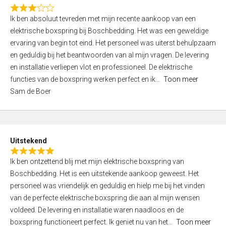
f
R
5
Ik ben absoluut tevreden met mijn recente aankoop van een
a
elektrische boxspring bij Boschbedding. Het was een geweldige
t
ervaring van begin tot eind. Het personeel was uiterst behulpzaam
e
en geduldig bij het beantwoorden van al mijn vragen. De levering
d
en installatie verliepen vlot en professioneel. De elektrische
3
functies van de boxspring werken perfect en ik
Toon meer
,
Sam de Boer
0
o
u
t
Uitstekend
o
R
f
Ik ben ontzettend blij met mijn elektrische boxspring van
a
5
Boschbedding. Het is een uitstekende aankoop geweest. Het
t
personeel was vriendelijk en geduldig en hielp me bij het vinden
e
van de perfecte elektrische boxspring die aan al mijn wensen
d
voldeed. De levering en installatie waren naadloos en de
5
boxspring functioneert perfect. Ik geniet nu van het
Toon meer