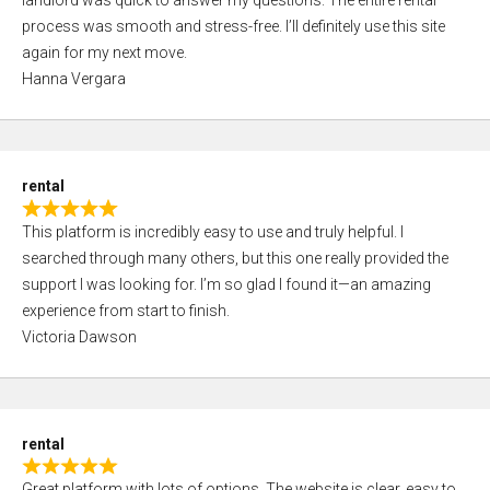
landlord was quick to answer my questions. The entire rental
e
o
process was smooth and stress-free. I’ll definitely use this site
d
f
again for my next move.
5
5
Hanna Vergara
,
0
o
u
rental
t
R
o
This platform is incredibly easy to use and truly helpful. I
a
f
searched through many others, but this one really provided the
t
5
support I was looking for. I’m so glad I found it—an amazing
e
experience from start to finish.
d
Victoria Dawson
5
,
0
o
rental
u
R
t
Great platform with lots of options. The website is clear, easy to