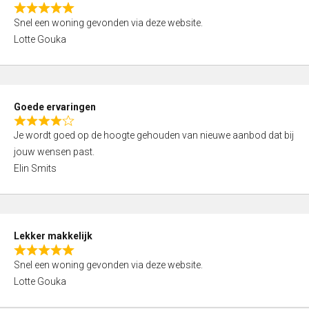
o
R
u
Snel een woning gevonden via deze website.
a
t
Lotte Gouka
t
o
e
f
d
5
5
Goede ervaringen
,
R
0
Je wordt goed op de hoogte gehouden van nieuwe aanbod dat bij
a
o
jouw wensen past.
t
u
Elin Smits
e
t
d
o
4
f
,
5
Lekker makkelijk
0
R
o
Snel een woning gevonden via deze website.
a
u
Lotte Gouka
t
t
e