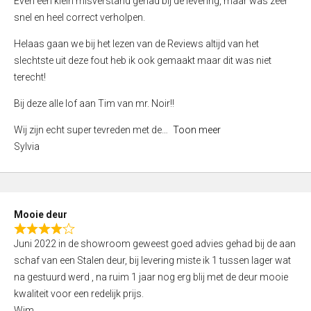
Even een klein misverstand gehad bij de levering, maar was zeer
5
a
snel en heel correct verholpen.
t
e
Helaas gaan we bij het lezen van de Reviews altijd van het
d
slechtste uit deze fout heb ik ook gemaakt maar dit was niet
4
terecht!
,
Bij deze alle lof aan Tim van mr. Noir!!
0
o
Wij zijn echt super tevreden met de
Toon meer
u
Sylvia
t
o
f
5
Mooie deur
R
Juni 2022 in de showroom geweest goed advies gehad bij de aan
a
schaf van een Stalen deur, bij levering miste ik 1 tussen lager wat
t
na gestuurd werd , na ruim 1 jaar nog erg blij met de deur mooie
e
kwaliteit voor een redelijk prijs.
d
Wim