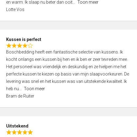
o
en warm. Ik slaap nu beter dan ooit
Toon meer
,
f
Lotte Vos
0
5
o
u
t
Kussen is perfect
o
R
f
Boschbedding heeft een fantastische selectie van kussens. Ik
a
5
kocht onlangs een kussen bij hen en ik ben er zeer tevreden mee.
t
Het personeel was vriendelijk en deskundig en ze hielpen me het
e
perfecte kussen te kiezen op basis van mijn slaapvoorkeuren. De
d
levering was snel en het kussen was van uitstekende kwaliteit. Ik
4
heb nu
Toon meer
,
Bram de Ruiter
0
o
u
t
Uitstekend
o
R
f