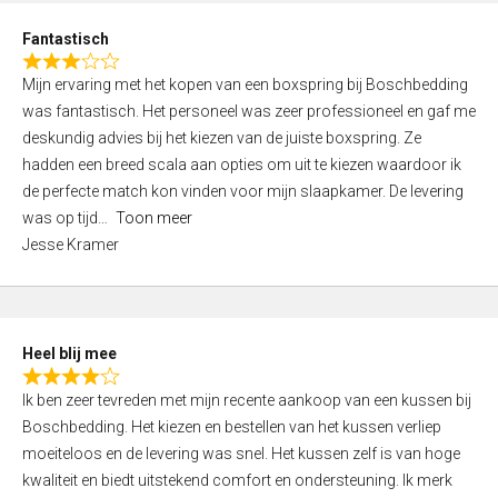
u
d
t
Fantastisch
4
o
R
,
f
Mijn ervaring met het kopen van een boxspring bij Boschbedding
a
0
5
was fantastisch. Het personeel was zeer professioneel en gaf me
t
o
deskundig advies bij het kiezen van de juiste boxspring. Ze
e
u
hadden een breed scala aan opties om uit te kiezen waardoor ik
d
t
de perfecte match kon vinden voor mijn slaapkamer. De levering
3
o
was op tijd
Toon meer
,
f
Jesse Kramer
0
5
o
u
t
Heel blij mee
o
R
f
Ik ben zeer tevreden met mijn recente aankoop van een kussen bij
a
5
Boschbedding. Het kiezen en bestellen van het kussen verliep
t
moeiteloos en de levering was snel. Het kussen zelf is van hoge
e
kwaliteit en biedt uitstekend comfort en ondersteuning. Ik merk
d