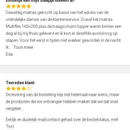
Eindelijk van mijn slaapprobleem af!
R
Geweldig matras gekocht op basis van het advies van de
a
vriendelijke dames van de klantenservice. Zowel het matras
t
Multiflex 160×200 plus de traagschuim topper waren binnen een
e
dag al bij mij thuis geleverd en ik kon er dezelfde avond nog op
d
slapen. Voor het eerst in tijden niet wakker geworden in de nacht.
5
Ik
Toon meer
,
Eda
0
o
u
t
Tevreden klant
o
R
f
De levering van de bestelling liep niet helemaal naar wens, maar
a
5
de producten die we ontvangen hebben maken dat we dat snel
t
vergeten.
e
d
Eerlijk en duidelijk mailcontact gehad over de bestelstatus, met
4
Tim!