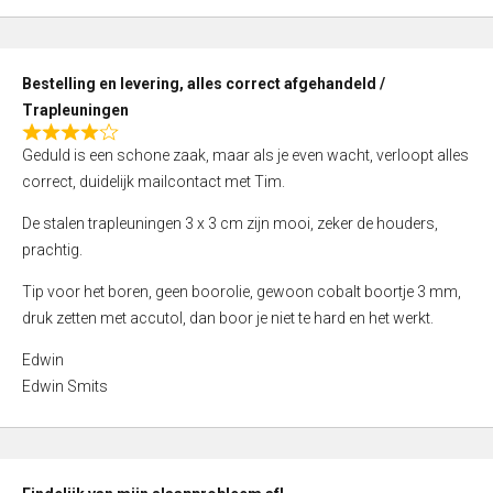
,
0
o
Bestelling en levering, alles correct afgehandeld /
u
Trapleuningen
t
R
o
Geduld is een schone zaak, maar als je even wacht, verloopt alles
a
f
correct, duidelijk mailcontact met Tim.
t
5
e
De stalen trapleuningen 3 x 3 cm zijn mooi, zeker de houders,
d
prachtig.
4
Tip voor het boren, geen boorolie, gewoon cobalt boortje 3 mm,
,
druk zetten met accutol, dan boor je niet te hard en het werkt.
0
o
Edwin
u
Edwin Smits
t
o
f
5