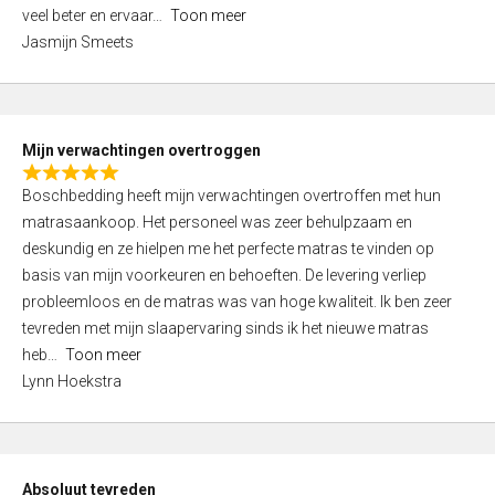
5
o
veel beter en ervaar
Toon meer
,
f
Jasmijn Smeets
0
5
o
u
t
Mijn verwachtingen overtroggen
o
R
f
Boschbedding heeft mijn verwachtingen overtroffen met hun
a
5
matrasaankoop. Het personeel was zeer behulpzaam en
t
deskundig en ze hielpen me het perfecte matras te vinden op
e
basis van mijn voorkeuren en behoeften. De levering verliep
d
probleemloos en de matras was van hoge kwaliteit. Ik ben zeer
5
tevreden met mijn slaapervaring sinds ik het nieuwe matras
,
heb
Toon meer
0
Lynn Hoekstra
o
u
t
o
Absoluut tevreden