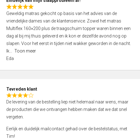
Eindelijk van mijn slaapprobleem af!
R
Geweldig matras gekocht op basis van het advies van de
a
vriendelijke dames van de klantenservice. Zowel het matras
t
Multiflex 160×200 plus de traagschuim topper waren binnen een
e
dag al bij mij thuis geleverd en ik kon er dezelfde avond nog op
d
slapen. Voor het eerst in tijden niet wakker geworden in de nacht.
5
Ik
Toon meer
,
Eda
0
o
u
t
Tevreden klant
o
R
f
De levering van de bestelling liep niet helemaal naar wens, maar
a
5
de producten die we ontvangen hebben maken dat we dat snel
t
vergeten.
e
d
Eerlijk en duidelijk mailcontact gehad over de bestelstatus, met
4
Tim!