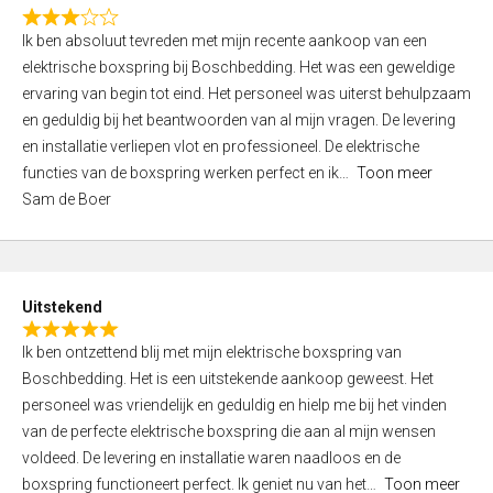
f
R
5
Ik ben absoluut tevreden met mijn recente aankoop van een
a
elektrische boxspring bij Boschbedding. Het was een geweldige
t
ervaring van begin tot eind. Het personeel was uiterst behulpzaam
e
en geduldig bij het beantwoorden van al mijn vragen. De levering
d
en installatie verliepen vlot en professioneel. De elektrische
3
functies van de boxspring werken perfect en ik
Toon meer
,
Sam de Boer
0
o
u
t
Uitstekend
o
R
f
Ik ben ontzettend blij met mijn elektrische boxspring van
a
5
Boschbedding. Het is een uitstekende aankoop geweest. Het
t
personeel was vriendelijk en geduldig en hielp me bij het vinden
e
van de perfecte elektrische boxspring die aan al mijn wensen
d
voldeed. De levering en installatie waren naadloos en de
5
boxspring functioneert perfect. Ik geniet nu van het
Toon meer