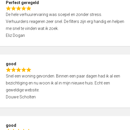
Perfect geregeld
o
R
u
De hele verhuurervaring was soepel en zonder stress.
a
t
Verhuurders reageren zeer snel. De filters zijn erg handig en helpen
t
o
me snel te vinden wat ik zoek.
e
f
Eliz Dogan
d
5
5
,
0
good
o
R
u
Snel een woning gevonden. Binnen een paar dagen had ik al een
a
t
bezichtiging en nu woon ik al in mijn nieuwe huis. Echt een
t
o
geweldige website.
e
f
Douwe Scholten
d
5
5
,
0
good
o