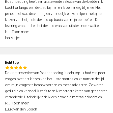
Boschbedding heeft een uitstekende selectie van dekbedden. Ik
a
5
kocht onlangs een dekbed bij hen en ik ben er erg blij mee. Het
t
personeel was deskundig en vriendelijk en ze hielpen me bij het
e
kiezen van het juiste dekbed op basis van mijn behoeften. De
d
levering was snel en het dekbed was van uitstekende kwaliteit.
5
Ik
Toon meer
,
Isa Meijer
0
o
u
t
Echt top
o
R
f
De klantenservice van Boschbedding is echt top. Ik had een paar
a
5
vragen over het kiezen van het juiste matras en ze namen de tijd
t
om mijn vragen te beantwoorden en me te adviseren. Ze waren
e
geduldig en vriendelijk zelfs toen ik meerdere keren van gedachten
d
veranderde. Uiteindelijk heb ik een geweldig matras gekocht en
5
ik
Toon meer
,
Luuk van den Bosch
0