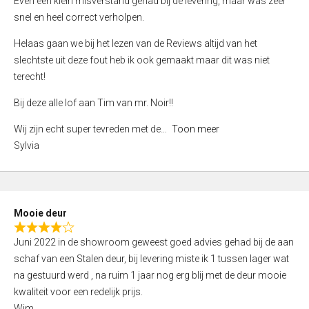
Even een klein misverstand gehad bij de levering, maar was zeer
5
a
snel en heel correct verholpen.
t
e
Helaas gaan we bij het lezen van de Reviews altijd van het
d
slechtste uit deze fout heb ik ook gemaakt maar dit was niet
4
terecht!
,
Bij deze alle lof aan Tim van mr. Noir!!
0
o
Wij zijn echt super tevreden met de
Toon meer
u
Sylvia
t
o
f
5
Mooie deur
R
Juni 2022 in de showroom geweest goed advies gehad bij de aan
a
schaf van een Stalen deur, bij levering miste ik 1 tussen lager wat
t
na gestuurd werd , na ruim 1 jaar nog erg blij met de deur mooie
e
kwaliteit voor een redelijk prijs.
d
Wim