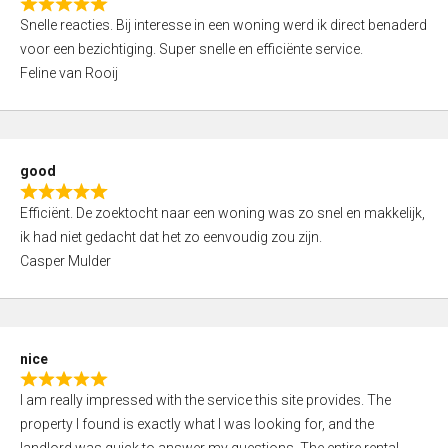
R
u
Snelle reacties. Bij interesse in een woning werd ik direct benaderd
a
t
voor een bezichtiging. Super snelle en efficiënte service.
t
o
Feline van Rooij
e
f
d
5
5
,
good
0
R
o
Efficiënt. De zoektocht naar een woning was zo snel en makkelijk,
a
u
ik had niet gedacht dat het zo eenvoudig zou zijn.
t
t
Casper Mulder
e
o
d
f
5
5
,
nice
0
R
o
I am really impressed with the service this site provides. The
a
u
property I found is exactly what I was looking for, and the
t
t