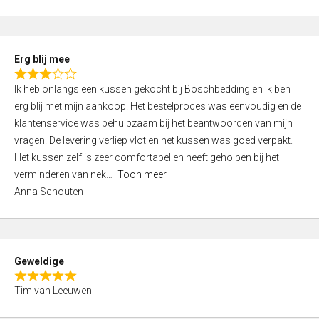
o
u
t
Erg blij mee
o
R
f
Ik heb onlangs een kussen gekocht bij Boschbedding en ik ben
a
5
erg blij met mijn aankoop. Het bestelproces was eenvoudig en de
t
klantenservice was behulpzaam bij het beantwoorden van mijn
e
vragen. De levering verliep vlot en het kussen was goed verpakt.
d
Het kussen zelf is zeer comfortabel en heeft geholpen bij het
3
verminderen van nek
Toon meer
,
Anna Schouten
0
o
u
t
Geweldige
o
R
f
Tim van Leeuwen
a
5
t