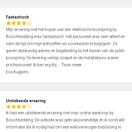
e
d
Fantastisch
5
R
,
Mijn ervaring met het kopen van een elektrische boxspring bij
a
0
Boschbedding was fantastisch. Het personeel was zeer attent en
t
o
nam de tijd om mijn behoeften en voorkeuren te begrijpen. Ze
e
u
gaven deskundig advies en begeleiding bij het kiezen van de juiste
d
t
boxspring. De levering verliep soepel en de installateurs waren
4
o
professioneel. Ik ben erg blij
Toon meer
,
f
Eva Kuijpers
0
5
o
u
t
Uistekende ervaring
o
R
f
Ik had een uitstekende ervaring met mijn online aankoop bij
a
5
Boschbedding. De website was gebruiksvriendelijk en ik vond alle
t
informatie die ik nodig had om een weloverwogen beslissing te
e