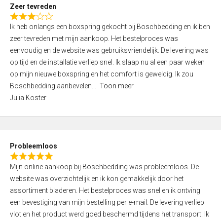
t
Zeer tevreden
o
R
f
Ik heb onlangs een boxspring gekocht bij Boschbedding en ik ben
a
5
zeer tevreden met mijn aankoop. Het bestelproces was
t
eenvoudig en de website was gebruiksvriendelijk. De levering was
e
op tijd en de installatie verliep snel. Ik slaap nu al een paar weken
d
op mijn nieuwe boxspring en het comfort is geweldig. Ik zou
3
Boschbedding aanbevelen
Toon meer
,
Julia Koster
0
o
u
t
Probleemloos
o
R
f
Mijn online aankoop bij Boschbedding was probleemloos. De
a
5
website was overzichtelijk en ik kon gemakkelijk door het
t
assortiment bladeren. Het bestelproces was snel en ik ontving
e
een bevestiging van mijn bestelling per e-mail. De levering verliep
d
vlot en het product werd goed beschermd tijdens het transport. Ik
5