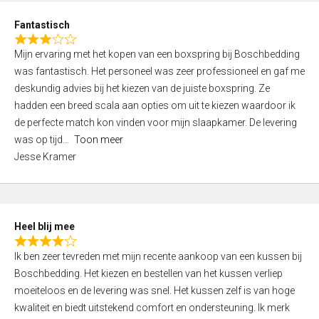
u
d
t
Fantastisch
4
o
R
,
f
Mijn ervaring met het kopen van een boxspring bij Boschbedding
a
0
5
was fantastisch. Het personeel was zeer professioneel en gaf me
t
o
deskundig advies bij het kiezen van de juiste boxspring. Ze
e
u
hadden een breed scala aan opties om uit te kiezen waardoor ik
d
t
de perfecte match kon vinden voor mijn slaapkamer. De levering
3
o
was op tijd
Toon meer
,
f
Jesse Kramer
0
5
o
u
t
Heel blij mee
o
R
f
Ik ben zeer tevreden met mijn recente aankoop van een kussen bij
a
5
Boschbedding. Het kiezen en bestellen van het kussen verliep
t
moeiteloos en de levering was snel. Het kussen zelf is van hoge
e
kwaliteit en biedt uitstekend comfort en ondersteuning. Ik merk
d