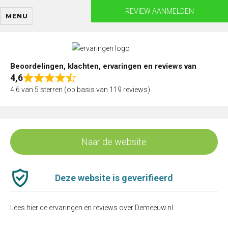
Skip
REVIEW AANMELDEN
MENU
to
content
Beoordelingen, klachten, ervaringen en reviews van
4,6
Rated
4,6 van 5 sterren (op basis van 119 reviews)
4,6
out
of
5
Naar de website
Deze website is geverifieerd
Lees hier de ervaringen en reviews over Demeeuw.nl