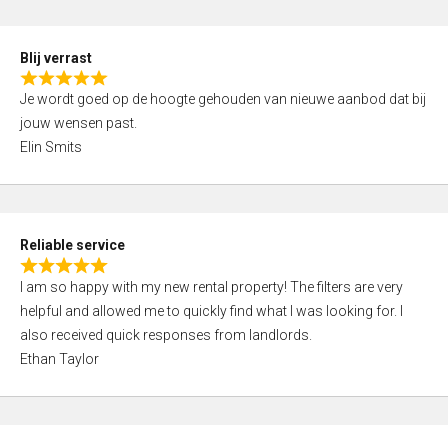
o
d
f
5
5
Blij verrast
,
R
0
Je wordt goed op de hoogte gehouden van nieuwe aanbod dat bij
a
o
jouw wensen past.
t
u
Elin Smits
e
t
d
o
5
f
,
5
Reliable service
0
R
o
I am so happy with my new rental property! The filters are very
a
u
helpful and allowed me to quickly find what I was looking for. I
t
t
also received quick responses from landlords.
e
o
Ethan Taylor
d
f
5
5
,
0