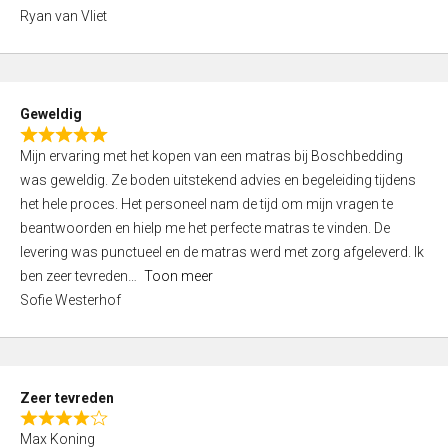
,
Ryan van Vliet
0
o
u
t
Geweldig
o
R
f
Mijn ervaring met het kopen van een matras bij Boschbedding
a
5
was geweldig. Ze boden uitstekend advies en begeleiding tijdens
t
het hele proces. Het personeel nam de tijd om mijn vragen te
e
beantwoorden en hielp me het perfecte matras te vinden. De
d
levering was punctueel en de matras werd met zorg afgeleverd. Ik
5
ben zeer tevreden
Toon meer
,
Sofie Westerhof
0
o
u
t
Zeer tevreden
o
R
f
Max Koning