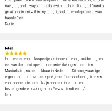
a
o
navigate, and always up-to-date with the latest listings. I found a
t
f
great apartment within my budget, and the whole process was
e
5
hassle-free.
d
Daniel
5
,
0
o
leten
u
R
t
In de wereld van seksspeeltjes is innovatie van groot belang, en
a
o
een van de meest opwindende ontwikkelingen is de Leten
t
f
Masturbator, nu beschikbaar in Nederland. Dit hoogwaardige,
e
5
ergonomisch ontworpen speeltje heeft de aandacht getrokken
d
van mannen die op zoek zijn naar een intensere en
5
bevredigendere ervaring. https://www.letendirect.nl/
,
leten
0
o
u