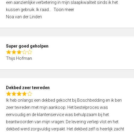
een aanzienlijke verbetering in mijn slaapkwaliteit sinds ik het
4
kussen gebruik. Ik raad
Toon meer
,
Noa van der Linden
0
o
u
t
Super goed geholpen
o
R
f
Thijs Hofman
a
5
t
e
d
Dekbed zeer tevreden
3
R
,
Ik heb onlangs een dekbed gekocht bij Boschbedding en ik ben
a
0
zeer tevreden met mijn aankoop. Het bestelproces was
t
o
eenvoudig en de klantenservice was behulpzaam bij het
e
u
beantwoorden van mijn vragen. De levering verliep vlot en het
d
t
dekbed werd zorgvuldig verpakt. Het dekbed zelf is heerlijk zacht
4