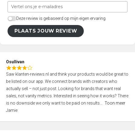
Deze review is gebaseerd op mijn eigen ervaring.
PLAATS JOUW REVIEW
Osullivan
R
Saw klanten-reviews.nl and think your products would be great to
a
be listed on our app. We connect brands with creators who
t
actually sell – not just post. Looking for brands that want real
e
sales, not vanity metrics. Interested in seeing how it works? There
d
is no downside we only want to be paid on results
Toon meer
4
Jamie
,
0
o