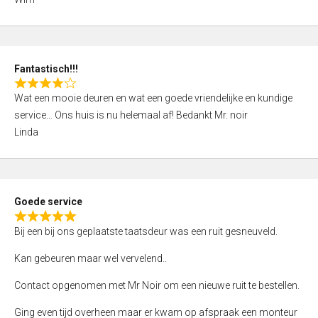
4
,
0
o
Fantastisch!!!
u
R
t
Wat een mooie deuren en wat een goede vriendelijke en kundige
a
o
service… Ons huis is nu helemaal af! Bedankt Mr. noir
t
f
Linda
e
5
d
4
,
Goede service
0
R
o
Bij een bij ons geplaatste taatsdeur was een ruit gesneuveld.
a
u
t
Kan gebeuren maar wel vervelend..
t
e
o
Contact opgenomen met Mr Noir om een nieuwe ruit te bestellen.
d
f
5
Ging even tijd overheen maar er kwam op afspraak een monteur
5