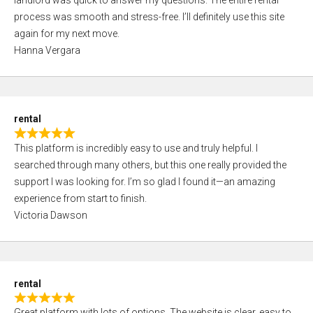
landlord was quick to answer my questions. The entire rental
e
o
process was smooth and stress-free. I’ll definitely use this site
d
f
again for my next move.
5
5
Hanna Vergara
,
0
o
u
rental
t
R
o
This platform is incredibly easy to use and truly helpful. I
a
f
searched through many others, but this one really provided the
t
5
support I was looking for. I’m so glad I found it—an amazing
e
experience from start to finish.
d
Victoria Dawson
5
,
0
o
rental
u
R
t
Great platform with lots of options. The website is clear, easy to