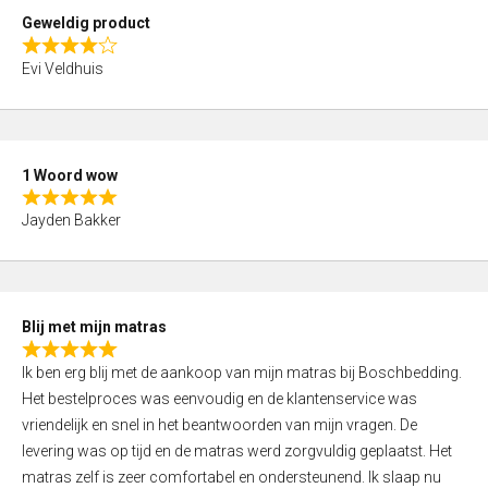
t
Geweldig product
o
R
f
Evi Veldhuis
a
5
t
e
d
1 Woord wow
4
R
,
Jayden Bakker
a
0
t
o
e
u
d
t
Blij met mijn matras
5
o
R
,
f
Ik ben erg blij met de aankoop van mijn matras bij Boschbedding.
a
0
5
Het bestelproces was eenvoudig en de klantenservice was
t
o
vriendelijk en snel in het beantwoorden van mijn vragen. De
e
u
levering was op tijd en de matras werd zorgvuldig geplaatst. Het
d
t
matras zelf is zeer comfortabel en ondersteunend. Ik slaap nu