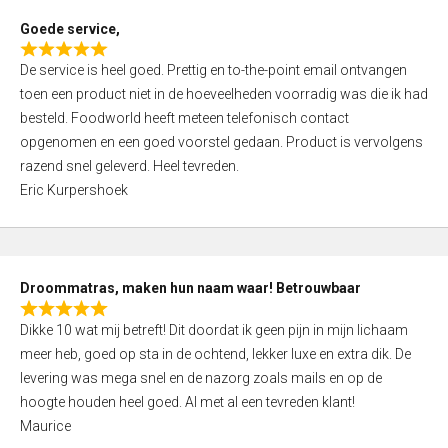
t
Goede service,
o
R
f
De service is heel goed. Prettig en to-the-point email ontvangen
a
5
toen een product niet in de hoeveelheden voorradig was die ik had
t
besteld. Foodworld heeft meteen telefonisch contact
e
opgenomen en een goed voorstel gedaan. Product is vervolgens
d
razend snel geleverd. Heel tevreden.
5
Eric Kurpershoek
,
0
o
u
Droommatras, maken hun naam waar! Betrouwbaar
t
R
o
Dikke 10 wat mij betreft! Dit doordat ik geen pijn in mijn lichaam
a
f
meer heb, goed op sta in de ochtend, lekker luxe en extra dik. De
t
5
levering was mega snel en de nazorg zoals mails en op de
e
hoogte houden heel goed. Al met al een tevreden klant!
d
Maurice
5