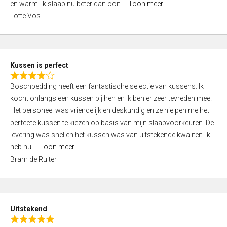
o
en warm. Ik slaap nu beter dan ooit
Toon meer
,
f
Lotte Vos
0
5
o
u
t
Kussen is perfect
o
R
f
Boschbedding heeft een fantastische selectie van kussens. Ik
a
5
kocht onlangs een kussen bij hen en ik ben er zeer tevreden mee.
t
Het personeel was vriendelijk en deskundig en ze hielpen me het
e
perfecte kussen te kiezen op basis van mijn slaapvoorkeuren. De
d
levering was snel en het kussen was van uitstekende kwaliteit. Ik
4
heb nu
Toon meer
,
Bram de Ruiter
0
o
u
t
Uitstekend
o
R
f