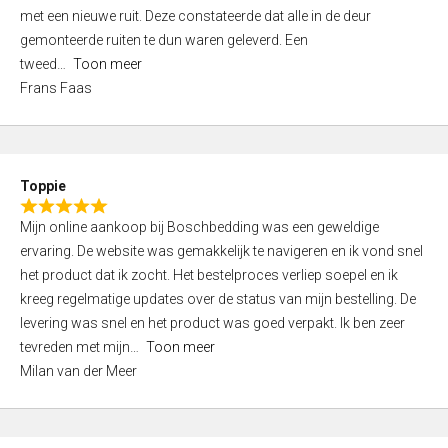
,
met een nieuwe ruit. Deze constateerde dat alle in de deur
0
gemonteerde ruiten te dun waren geleverd. Een
o
tweed
Toon meer
u
Frans Faas
t
o
f
5
Toppie
R
Mijn online aankoop bij Boschbedding was een geweldige
a
ervaring. De website was gemakkelijk te navigeren en ik vond snel
t
het product dat ik zocht. Het bestelproces verliep soepel en ik
e
kreeg regelmatige updates over de status van mijn bestelling. De
d
levering was snel en het product was goed verpakt. Ik ben zeer
5
tevreden met mijn
Toon meer
,
Milan van der Meer
0
o
u