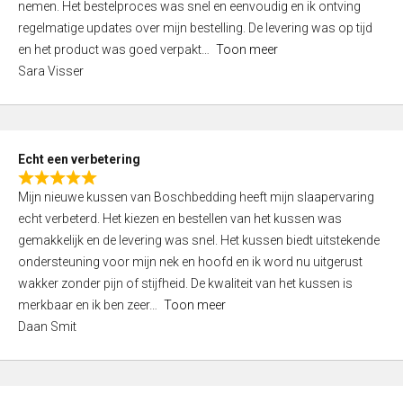
nemen. Het bestelproces was snel en eenvoudig en ik ontving
d
regelmatige updates over mijn bestelling. De levering was op tijd
4
en het product was goed verpakt
Toon meer
,
Sara Visser
0
o
u
t
Echt een verbetering
o
R
f
Mijn nieuwe kussen van Boschbedding heeft mijn slaapervaring
a
5
echt verbeterd. Het kiezen en bestellen van het kussen was
t
gemakkelijk en de levering was snel. Het kussen biedt uitstekende
e
ondersteuning voor mijn nek en hoofd en ik word nu uitgerust
d
wakker zonder pijn of stijfheid. De kwaliteit van het kussen is
5
merkbaar en ik ben zeer
Toon meer
,
Daan Smit
0
o
u