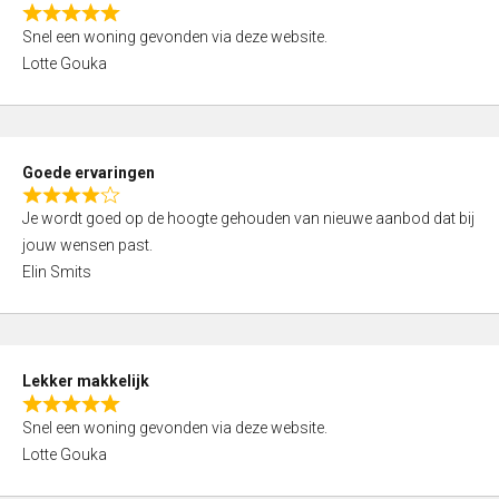
o
R
u
Snel een woning gevonden via deze website.
a
t
Lotte Gouka
t
o
e
f
d
5
5
Goede ervaringen
,
R
0
Je wordt goed op de hoogte gehouden van nieuwe aanbod dat bij
a
o
jouw wensen past.
t
u
Elin Smits
e
t
d
o
4
f
,
5
Lekker makkelijk
0
R
o
Snel een woning gevonden via deze website.
a
u
Lotte Gouka
t
t
e