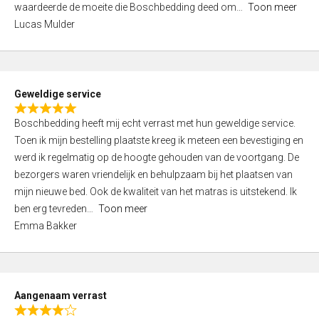
waardeerde de moeite die Boschbedding deed om
Toon meer
,
Lucas Mulder
0
o
u
t
Geweldige service
o
R
f
Boschbedding heeft mij echt verrast met hun geweldige service.
a
5
Toen ik mijn bestelling plaatste kreeg ik meteen een bevestiging en
t
werd ik regelmatig op de hoogte gehouden van de voortgang. De
e
bezorgers waren vriendelijk en behulpzaam bij het plaatsen van
d
mijn nieuwe bed. Ook de kwaliteit van het matras is uitstekend. Ik
5
ben erg tevreden
Toon meer
,
Emma Bakker
0
o
u
t
Aangenaam verrast
o
R