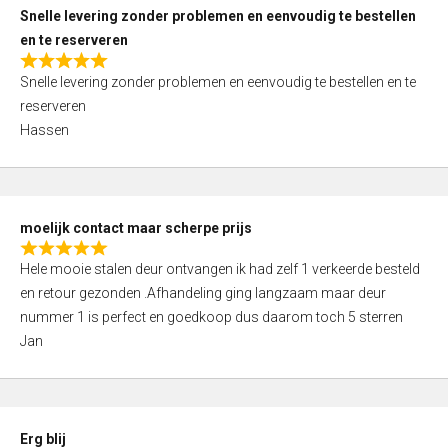
u
Snelle levering zonder problemen en eenvoudig te bestellen
t
en te reserveren
o
R
f
Snelle levering zonder problemen en eenvoudig te bestellen en te
a
5
reserveren
t
Hassen
e
d
5
,
moelijk contact maar scherpe prijs
0
R
o
Hele mooie stalen deur ontvangen ik had zelf 1 verkeerde besteld
a
u
en retour gezonden .Afhandeling ging langzaam maar deur
t
t
nummer 1 is perfect en goedkoop dus daarom toch 5 sterren
e
o
Jan
d
f
5
5
,
0
Erg blij