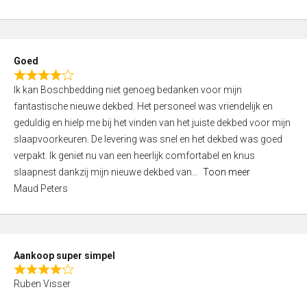
a
5
t
e
d
Goed
4
R
,
Ik kan Boschbedding niet genoeg bedanken voor mijn
a
0
fantastische nieuwe dekbed. Het personeel was vriendelijk en
t
o
geduldig en hielp me bij het vinden van het juiste dekbed voor mijn
e
u
slaapvoorkeuren. De levering was snel en het dekbed was goed
d
t
verpakt. Ik geniet nu van een heerlijk comfortabel en knus
4
o
slaapnest dankzij mijn nieuwe dekbed van
Toon meer
,
f
Maud Peters
0
5
o
u
t
Aankoop super simpel
o
R
f
Ruben Visser
a
5