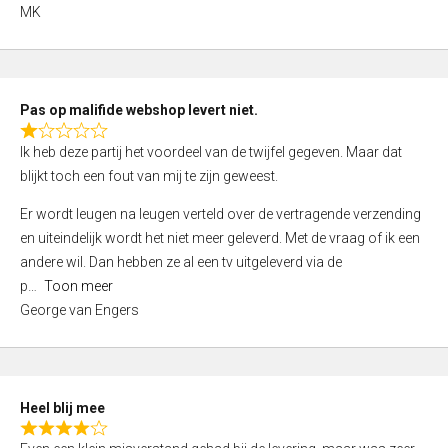
,
MK
0
o
u
t
Pas op malifide webshop levert niet.
o
R
Ik heb deze partij het voordeel van de twijfel gegeven. Maar dat
f
a
blijkt toch een fout van mij te zijn geweest.
5
t
e
Er wordt leugen na leugen verteld over de vertragende verzending
d
en uiteindelijk wordt het niet meer geleverd. Met de vraag of ik een
1
andere wil. Dan hebben ze al een tv uitgeleverd via de
,
p
Toon meer
0
George van Engers
o
u
t
o
Heel blij mee
f
R