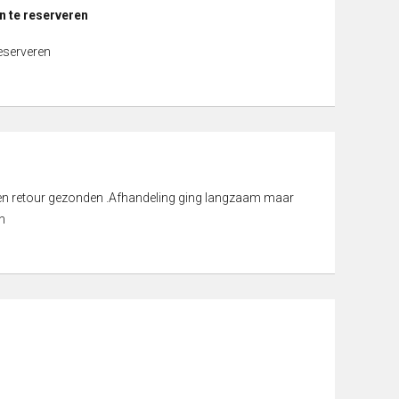
n te reserveren
reserveren
d en retour gezonden .Afhandeling ging langzaam maar
n