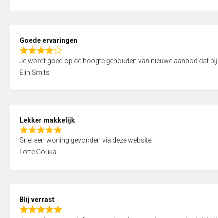
t
e
o
d
f
5
5
Goede ervaringen
,
R
0
Je wordt goed op de hoogte gehouden van nieuwe aanbod dat bij
a
o
Elin Smits
t
u
e
t
d
o
4
f
Lekker makkelijk
,
5
R
0
Snel een woning gevonden via deze website.
a
o
Lotte Gouka
t
u
e
t
d
o
5
f
Blij verrast
,
5
R
0