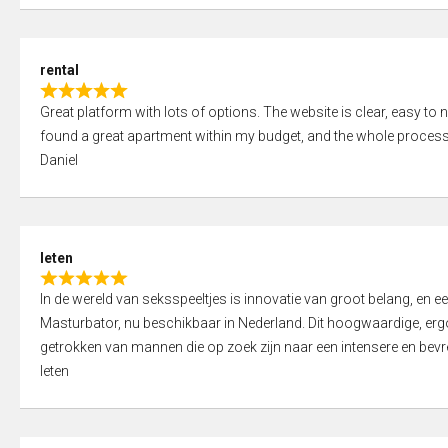
d
5
5
,
rental
0
R
o
Great platform with lots of options. The website is clear, easy to na
a
u
found a great apartment within my budget, and the whole process
t
t
Daniel
e
o
d
f
5
5
,
leten
0
R
o
In de wereld van seksspeeltjes is innovatie van groot belang, en 
a
u
Masturbator, nu beschikbaar in Nederland. Dit hoogwaardige, er
t
t
getrokken van mannen die op zoek zijn naar een intensere en bevre
e
o
leten
d
f
5
5
,