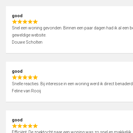
5
5
,
good
0
R
o
Snel een woning gevonden. Binnen een paar dagen had ik al een bez
a
u
geweldige website.
t
t
Douwe Scholten
e
o
d
f
5
5
,
good
0
R
o
Snelle reacties. Bij interesse in een woning werd ik direct benaderd
a
u
Feline van Rooij
t
t
e
o
d
f
5
5
good
,
R
0
Efficiënt. De zoektocht naar een woning was zo snel en makkelijk, 