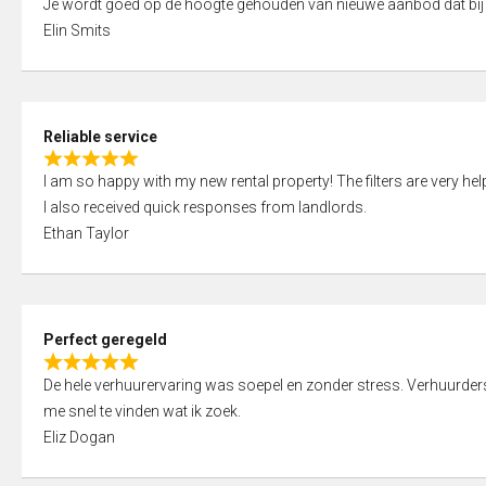
Je wordt goed op de hoogte gehouden van nieuwe aanbod dat bij
a
o
Elin Smits
t
u
e
t
d
o
5
f
Reliable service
,
5
R
0
I am so happy with my new rental property! The filters are very hel
a
o
I also received quick responses from landlords.
t
u
Ethan Taylor
e
t
d
o
5
f
,
5
Perfect geregeld
0
R
o
De hele verhuurervaring was soepel en zonder stress. Verhuurders r
a
u
me snel te vinden wat ik zoek.
t
t
Eliz Dogan
e
o
d
f