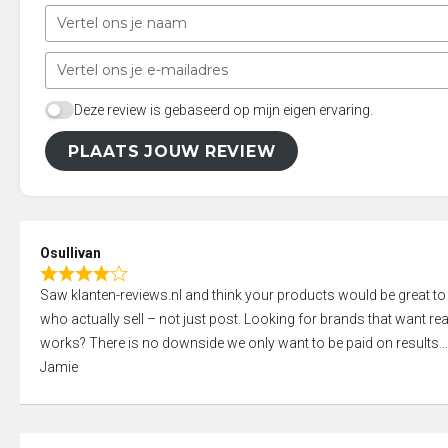
Deze review is gebaseerd op mijn eigen ervaring.
PLAATS JOUW REVIEW
Osullivan
R
Saw klanten-reviews.nl and think your products would be great to
a
who actually sell – not just post. Looking for brands that want real
t
works? There is no downside we only want to be paid on results
e
Jamie
d
4
,