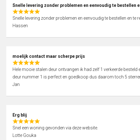
0
Snelle levering zonder problemen en eenvoudig te bestellen e
o
R
u
Snelle levering zonder problemen en eenvoudig te bestellen en te 
a
t
Hassen
t
o
e
f
d
5
5
moelijk contact maar scherpe prijs
,
R
0
Hele mooie stalen deur ontvangen ik had zelf 1 verkeerde bestel
a
o
deur nummer 1 is perfect en goedkoop dus daarom toch 5 sterre
t
u
Jan
e
t
d
o
5
f
,
5
Erg blij
0
R
o
Snel een woning gevonden via deze website.
a
u
Lotte Gouka
t