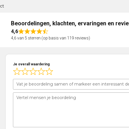
ct
Beoordelingen, klachten, ervaringen en revi
4,6
Rated
4,6 van 5 sterren (op basis van 119 reviews)
4,6
out
of
5
Je overall waardering