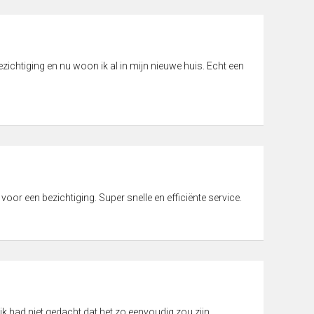
ichtiging en nu woon ik al in mijn nieuwe huis. Echt een
 voor een bezichtiging. Super snelle en efficiënte service.
ik had niet gedacht dat het zo eenvoudig zou zijn.