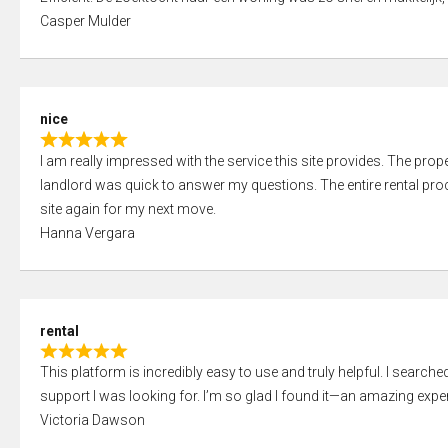
a
o
Casper Mulder
t
u
e
t
d
o
5
f
nice
,
5
R
0
I am really impressed with the service this site provides. The prope
a
o
landlord was quick to answer my questions. The entire rental proce
t
u
site again for my next move.
e
t
Hanna Vergara
d
o
5
f
,
5
0
rental
o
R
u
This platform is incredibly easy to use and truly helpful. I search
a
t
support I was looking for. I’m so glad I found it—an amazing exper
t
o
Victoria Dawson
e
f