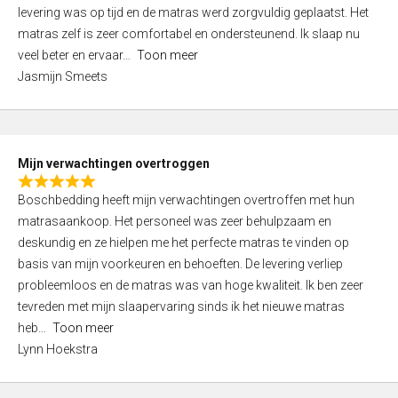
e
u
levering was op tijd en de matras werd zorgvuldig geplaatst. Het
d
t
matras zelf is zeer comfortabel en ondersteunend. Ik slaap nu
5
o
veel beter en ervaar
Toon meer
,
f
Jasmijn Smeets
0
5
o
u
t
Mijn verwachtingen overtroggen
o
R
f
Boschbedding heeft mijn verwachtingen overtroffen met hun
a
5
matrasaankoop. Het personeel was zeer behulpzaam en
t
deskundig en ze hielpen me het perfecte matras te vinden op
e
basis van mijn voorkeuren en behoeften. De levering verliep
d
probleemloos en de matras was van hoge kwaliteit. Ik ben zeer
5
tevreden met mijn slaapervaring sinds ik het nieuwe matras
,
heb
Toon meer
0
Lynn Hoekstra
o
u