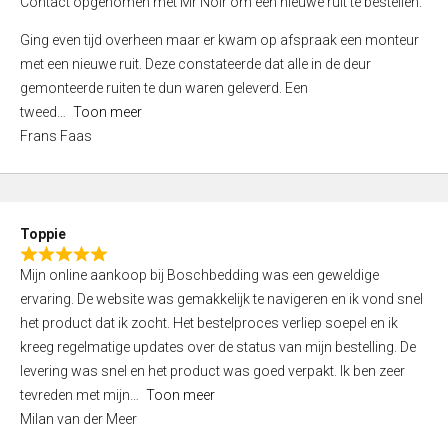
Contact opgenomen met Mr Noir om een nieuwe ruit te bestellen.
d
f
5
Ging even tijd overheen maar er kwam op afspraak een monteur
5
,
met een nieuwe ruit. Deze constateerde dat alle in de deur
0
gemonteerde ruiten te dun waren geleverd. Een
o
tweed
Toon meer
u
Frans Faas
t
o
f
5
Toppie
R
Mijn online aankoop bij Boschbedding was een geweldige
a
ervaring. De website was gemakkelijk te navigeren en ik vond snel
t
het product dat ik zocht. Het bestelproces verliep soepel en ik
e
kreeg regelmatige updates over de status van mijn bestelling. De
d
levering was snel en het product was goed verpakt. Ik ben zeer
5
tevreden met mijn
Toon meer
,
Milan van der Meer
0