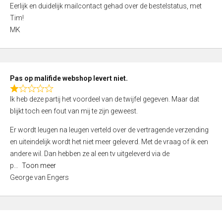
d
Eerlijk en duidelijk mailcontact gehad over de bestelstatus, met
4
Tim!
,
MK
0
o
u
t
Pas op malifide webshop levert niet.
o
R
Ik heb deze partij het voordeel van de twijfel gegeven. Maar dat
f
a
blijkt toch een fout van mij te zijn geweest.
5
t
e
Er wordt leugen na leugen verteld over de vertragende verzending
d
en uiteindelijk wordt het niet meer geleverd. Met de vraag of ik een
1
andere wil. Dan hebben ze al een tv uitgeleverd via de
,
p
Toon meer
0
George van Engers
o
u
t