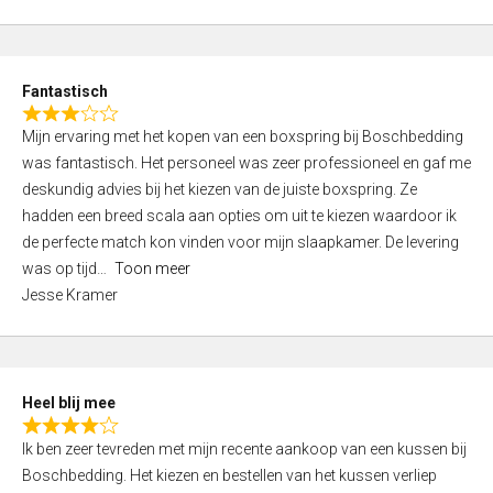
0
5
t
o
e
u
d
t
Fantastisch
4
o
R
,
f
Mijn ervaring met het kopen van een boxspring bij Boschbedding
a
0
5
was fantastisch. Het personeel was zeer professioneel en gaf me
t
o
deskundig advies bij het kiezen van de juiste boxspring. Ze
e
u
hadden een breed scala aan opties om uit te kiezen waardoor ik
d
t
de perfecte match kon vinden voor mijn slaapkamer. De levering
3
o
was op tijd
Toon meer
,
f
Jesse Kramer
0
5
o
u
t
Heel blij mee
o
R
f
Ik ben zeer tevreden met mijn recente aankoop van een kussen bij
a
5
Boschbedding. Het kiezen en bestellen van het kussen verliep
t