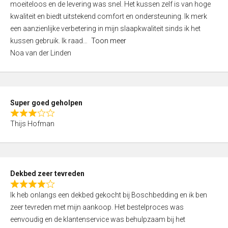
moeiteloos en de levering was snel. Het kussen zelf is van hoge
e
kwaliteit en biedt uitstekend comfort en ondersteuning. Ik merk
d
een aanzienlijke verbetering in mijn slaapkwaliteit sinds ik het
4
kussen gebruik. Ik raad
Toon meer
,
Noa van der Linden
0
o
u
t
Super goed geholpen
o
R
f
Thijs Hofman
a
5
t
e
d
Dekbed zeer tevreden
3
R
,
Ik heb onlangs een dekbed gekocht bij Boschbedding en ik ben
a
0
zeer tevreden met mijn aankoop. Het bestelproces was
t
o
eenvoudig en de klantenservice was behulpzaam bij het
e