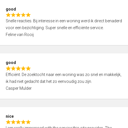
0
good
o
R
u
Snelle reacties. Bij interesse in een woning werd ik direct benaderd
a
t
voor een bezichtiging. Super snelle en efficiënte service.
t
o
Feline van Rooij
e
f
d
5
5
,
good
0
R
o
Efficiënt. De zoektocht naar een woning was zo snel en makkelijk,
a
u
ik had niet gedacht dat het zo eenvoudig zou zijn.
t
t
Casper Mulder
e
o
d
f
5
5
,
nice
0
R
o