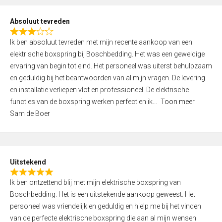
t
o
Absoluut tevreden
f
R
5
Ik ben absoluut tevreden met mijn recente aankoop van een
a
elektrische boxspring bij Boschbedding. Het was een geweldige
t
ervaring van begin tot eind. Het personeel was uiterst behulpzaam
e
en geduldig bij het beantwoorden van al mijn vragen. De levering
d
en installatie verliepen vlot en professioneel. De elektrische
3
functies van de boxspring werken perfect en ik
Toon meer
,
Sam de Boer
0
o
u
t
Uitstekend
o
R
f
Ik ben ontzettend blij met mijn elektrische boxspring van
a
5
Boschbedding. Het is een uitstekende aankoop geweest. Het
t
personeel was vriendelijk en geduldig en hielp me bij het vinden
e
van de perfecte elektrische boxspring die aan al mijn wensen