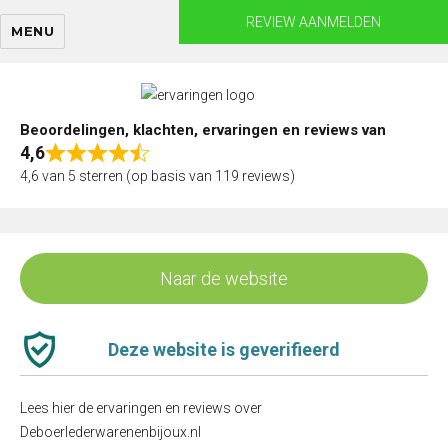
Skip
REVIEW AANMELDEN
MENU
to
content
Beoordelingen, klachten, ervaringen en reviews van
4,6
Rated
4,6 van 5 sterren (op basis van 119 reviews)
4,6
out
of
5
Naar de website
Deze website is geverifieerd
Lees hier de ervaringen en reviews over
Deboerlederwarenenbijoux.nl