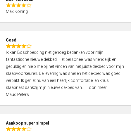
o
R
f
Max Koning
a
5
t
e
d
Goed
4
R
,
Ik kan Boschbedding niet genoeg bedanken voor mijn
a
0
fantastische nieuwe dekbed. Het personeel was vriendelijk en
t
o
geduldig en hielp me bij het vinden van het juiste dekbed voor mijn
e
u
slaapvoorkeuren. De levering was snel en het dekbed was goed
d
t
verpakt. Ik geniet nu van een heerlijk comfortabel en knus
4
o
slaapnest dankzij mijn nieuwe dekbed van
Toon meer
,
f
Maud Peters
0
5
o
u
t
Aankoop super simpel
o