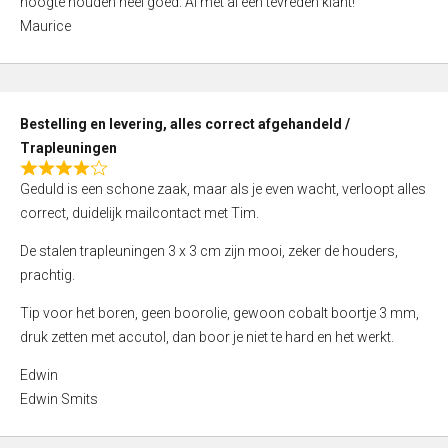
hoogte houden heel goed. Al met al een tevreden klant!
d
Maurice
5
,
0
o
Bestelling en levering, alles correct afgehandeld /
u
Trapleuningen
t
R
o
Geduld is een schone zaak, maar als je even wacht, verloopt alles
a
f
correct, duidelijk mailcontact met Tim.
t
5
e
De stalen trapleuningen 3 x 3 cm zijn mooi, zeker de houders,
d
prachtig.
4
Tip voor het boren, geen boorolie, gewoon cobalt boortje 3 mm,
,
druk zetten met accutol, dan boor je niet te hard en het werkt.
0
o
Edwin
u
Edwin Smits
t
o