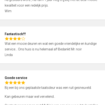
e
kwaliteit voor een redelijk prijs.
d
Wim
4
,
0
o
Fantastisch!!!
u
R
t
Wat een mooie deuren en wat een goede vriendelijke en kundige
a
o
service… Ons huis is nu helemaal af! Bedankt Mr. noir
t
f
Linda
e
5
d
4
,
Goede service
0
R
o
Bij een bij ons geplaatste taatsdeur was een ruit gesneuveld.
a
u
t
Kan gebeuren maar wel vervelend..
t
e
o