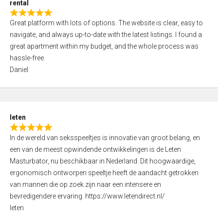
rental
u
R
t
Great platform with lots of options. The website is clear, easy to
a
o
navigate, and always up-to-date with the latest listings. I found a
t
f
great apartment within my budget, and the whole process was
e
5
hassle-free.
d
Daniel
5
,
0
o
leten
u
R
t
In de wereld van seksspeeltjes is innovatie van groot belang, en
a
o
een van de meest opwindende ontwikkelingen is de Leten
t
f
Masturbator, nu beschikbaar in Nederland. Dit hoogwaardige,
e
5
ergonomisch ontworpen speeltje heeft de aandacht getrokken
d
van mannen die op zoek zijn naar een intensere en
5
bevredigendere ervaring. https://www.letendirect.nl/
,
leten
0