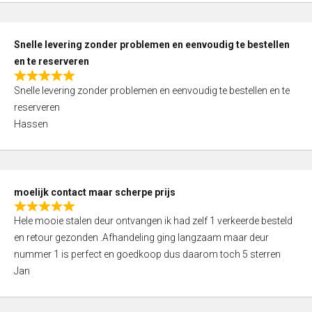
0
o
u
Snelle levering zonder problemen en eenvoudig te bestellen
t
en te reserveren
o
R
f
Snelle levering zonder problemen en eenvoudig te bestellen en te
a
5
reserveren
t
Hassen
e
d
5
,
moelijk contact maar scherpe prijs
0
R
o
Hele mooie stalen deur ontvangen ik had zelf 1 verkeerde besteld
a
u
en retour gezonden .Afhandeling ging langzaam maar deur
t
t
nummer 1 is perfect en goedkoop dus daarom toch 5 sterren
e
o
Jan
d
f
5
5