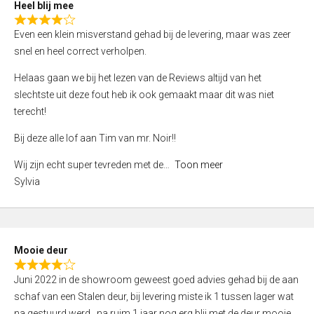
o
Heel blij mee
f
R
Even een klein misverstand gehad bij de levering, maar was zeer
5
a
snel en heel correct verholpen.
t
e
Helaas gaan we bij het lezen van de Reviews altijd van het
d
slechtste uit deze fout heb ik ook gemaakt maar dit was niet
4
terecht!
,
Bij deze alle lof aan Tim van mr. Noir!!
0
o
Wij zijn echt super tevreden met de
Toon meer
u
Sylvia
t
o
f
5
Mooie deur
R
Juni 2022 in de showroom geweest goed advies gehad bij de aan
a
schaf van een Stalen deur, bij levering miste ik 1 tussen lager wat
t
na gestuurd werd , na ruim 1 jaar nog erg blij met de deur mooie