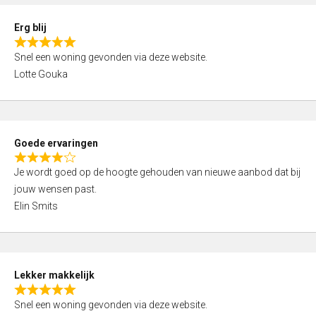
,
0
Erg blij
o
R
u
Snel een woning gevonden via deze website.
a
t
Lotte Gouka
t
o
e
f
d
5
5
Goede ervaringen
,
R
0
Je wordt goed op de hoogte gehouden van nieuwe aanbod dat bij
a
o
jouw wensen past.
t
u
Elin Smits
e
t
d
o
4
f
,
5
Lekker makkelijk
0
R
o
Snel een woning gevonden via deze website.
a