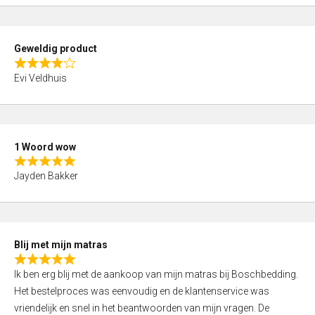
o
u
t
Geweldig product
o
R
f
Evi Veldhuis
a
5
t
e
d
1 Woord wow
4
R
,
Jayden Bakker
a
0
t
o
e
u
d
t
Blij met mijn matras
5
o
R
,
f
Ik ben erg blij met de aankoop van mijn matras bij Boschbedding.
a
0
5
Het bestelproces was eenvoudig en de klantenservice was
t
o
vriendelijk en snel in het beantwoorden van mijn vragen. De