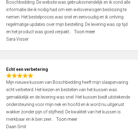
5
Boschbedding. De website was gebruiksvriendelijk en ik vond alle
t
informatie die ik nodig had om een weloverwogen beslissing te
e
nemen. Het bestelproces was snel en eenvoudig en ik ontving
d
regelmatige updates over mijn bestelling. De levering was op tijd
4
en het product was goed verpakt
Toon meer
,
Sara Visser
0
o
u
t
Echt een verbetering
o
R
f
Mijn nieuwe kussen van Boschbedding heeft mijn slaapervaring
a
5
echt verbeterd. Het kiezen en bestellen van het kussen was
t
gemakkelijk en de levering was snel. Het kussen biedt uitstekende
e
ondersteuning voor mijn nek en hoofd en ik word nu uitgerust
d
wakker zonder pijn of stijfheid. De kwaliteit van het kussen is
5
merkbaar en ik ben zeer
Toon meer
,
Daan Smit
0