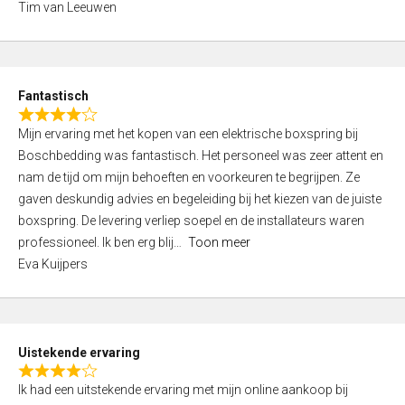
f
Tim van Leeuwen
a
5
t
e
d
Fantastisch
5
R
,
Mijn ervaring met het kopen van een elektrische boxspring bij
a
0
Boschbedding was fantastisch. Het personeel was zeer attent en
t
o
nam de tijd om mijn behoeften en voorkeuren te begrijpen. Ze
e
u
gaven deskundig advies en begeleiding bij het kiezen van de juiste
d
t
boxspring. De levering verliep soepel en de installateurs waren
4
o
professioneel. Ik ben erg blij
Toon meer
,
f
Eva Kuijpers
0
5
o
u
t
Uistekende ervaring
o
R
f
Ik had een uitstekende ervaring met mijn online aankoop bij
a