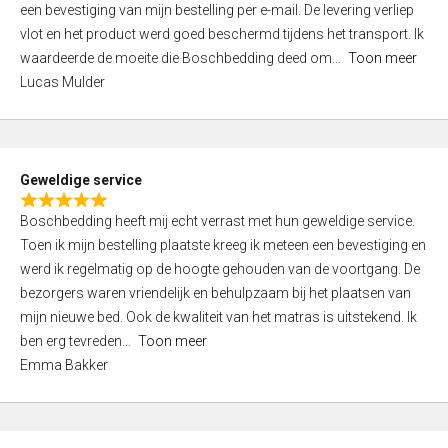
een bevestiging van mijn bestelling per e-mail. De levering verliep
d
vlot en het product werd goed beschermd tijdens het transport. Ik
5
waardeerde de moeite die Boschbedding deed om
Toon meer
,
Lucas Mulder
0
o
u
t
Geweldige service
o
R
f
Boschbedding heeft mij echt verrast met hun geweldige service.
a
5
Toen ik mijn bestelling plaatste kreeg ik meteen een bevestiging en
t
werd ik regelmatig op de hoogte gehouden van de voortgang. De
e
bezorgers waren vriendelijk en behulpzaam bij het plaatsen van
d
mijn nieuwe bed. Ook de kwaliteit van het matras is uitstekend. Ik
5
ben erg tevreden
Toon meer
,
Emma Bakker
0
o
u