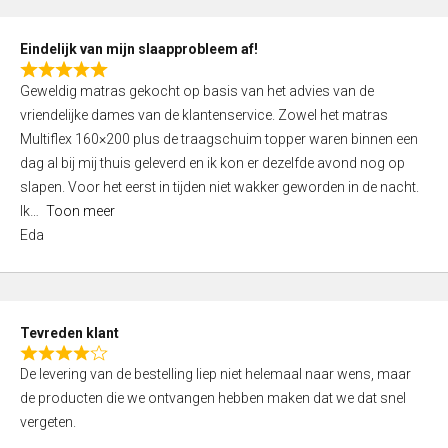
f
5
Eindelijk van mijn slaapprobleem af!
R
Geweldig matras gekocht op basis van het advies van de
a
vriendelijke dames van de klantenservice. Zowel het matras
t
Multiflex 160×200 plus de traagschuim topper waren binnen een
e
dag al bij mij thuis geleverd en ik kon er dezelfde avond nog op
d
slapen. Voor het eerst in tijden niet wakker geworden in de nacht.
5
Ik
Toon meer
,
Eda
0
o
u
t
Tevreden klant
o
R
f
De levering van de bestelling liep niet helemaal naar wens, maar
a
5
de producten die we ontvangen hebben maken dat we dat snel
t
vergeten.
e