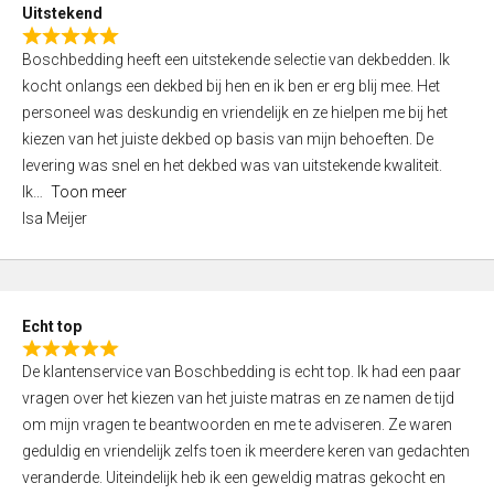
Uitstekend
o
R
f
Boschbedding heeft een uitstekende selectie van dekbedden. Ik
a
5
kocht onlangs een dekbed bij hen en ik ben er erg blij mee. Het
t
personeel was deskundig en vriendelijk en ze hielpen me bij het
e
kiezen van het juiste dekbed op basis van mijn behoeften. De
d
levering was snel en het dekbed was van uitstekende kwaliteit.
5
Ik
Toon meer
,
Isa Meijer
0
o
u
t
Echt top
o
R
f
De klantenservice van Boschbedding is echt top. Ik had een paar
a
5
vragen over het kiezen van het juiste matras en ze namen de tijd
t
om mijn vragen te beantwoorden en me te adviseren. Ze waren
e
geduldig en vriendelijk zelfs toen ik meerdere keren van gedachten
d
veranderde. Uiteindelijk heb ik een geweldig matras gekocht en
5