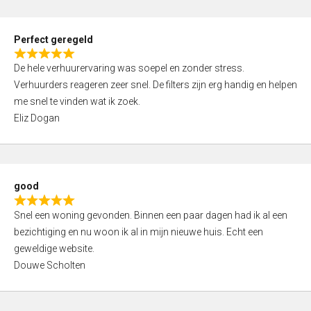
5
,
0
Perfect geregeld
o
R
u
De hele verhuurervaring was soepel en zonder stress.
a
t
Verhuurders reageren zeer snel. De filters zijn erg handig en helpen
t
o
me snel te vinden wat ik zoek.
e
f
Eliz Dogan
d
5
5
,
0
good
o
R
u
Snel een woning gevonden. Binnen een paar dagen had ik al een
a
t
bezichtiging en nu woon ik al in mijn nieuwe huis. Echt een
t
o
geweldige website.
e
f
Douwe Scholten
d
5
5
,