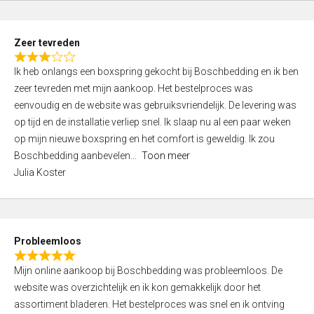
o
u
t
Zeer tevreden
o
R
f
Ik heb onlangs een boxspring gekocht bij Boschbedding en ik ben
a
5
zeer tevreden met mijn aankoop. Het bestelproces was
t
eenvoudig en de website was gebruiksvriendelijk. De levering was
e
op tijd en de installatie verliep snel. Ik slaap nu al een paar weken
d
op mijn nieuwe boxspring en het comfort is geweldig. Ik zou
3
Boschbedding aanbevelen
Toon meer
,
Julia Koster
0
o
u
t
Probleemloos
o
R
f
Mijn online aankoop bij Boschbedding was probleemloos. De
a
5
website was overzichtelijk en ik kon gemakkelijk door het
t
assortiment bladeren. Het bestelproces was snel en ik ontving
e