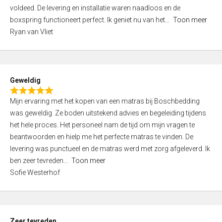
d
voldeed. De levering en installatie waren naadloos en de
5
boxspring functioneert perfect. Ik geniet nu van het
Toon meer
,
Ryan van Vliet
0
o
u
t
Geweldig
o
R
f
Mijn ervaring met het kopen van een matras bij Boschbedding
a
5
was geweldig. Ze boden uitstekend advies en begeleiding tijdens
t
het hele proces. Het personeel nam de tijd om mijn vragen te
e
beantwoorden en hielp me het perfecte matras te vinden. De
d
levering was punctueel en de matras werd met zorg afgeleverd. Ik
5
ben zeer tevreden
Toon meer
,
Sofie Westerhof
0
o
u
t
Zeer tevreden