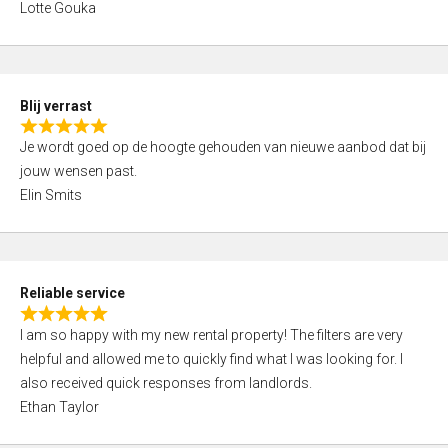
u
Lotte Gouka
t
t
e
o
d
f
5
5
Blij verrast
,
R
0
Je wordt goed op de hoogte gehouden van nieuwe aanbod dat bij
a
o
jouw wensen past.
t
u
Elin Smits
e
t
d
o
5
f
,
5
Reliable service
0
R
o
I am so happy with my new rental property! The filters are very
a
u
helpful and allowed me to quickly find what I was looking for. I
t
t
also received quick responses from landlords.
e
o
Ethan Taylor
d
f
5