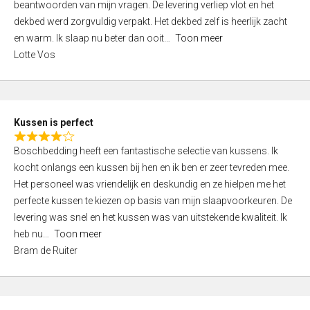
u
beantwoorden van mijn vragen. De levering verliep vlot en het
d
t
dekbed werd zorgvuldig verpakt. Het dekbed zelf is heerlijk zacht
4
o
en warm. Ik slaap nu beter dan ooit
Toon meer
,
f
Lotte Vos
0
5
o
u
t
Kussen is perfect
o
R
f
Boschbedding heeft een fantastische selectie van kussens. Ik
a
5
kocht onlangs een kussen bij hen en ik ben er zeer tevreden mee.
t
Het personeel was vriendelijk en deskundig en ze hielpen me het
e
perfecte kussen te kiezen op basis van mijn slaapvoorkeuren. De
d
levering was snel en het kussen was van uitstekende kwaliteit. Ik
4
heb nu
Toon meer
,
Bram de Ruiter
0
o
u
t