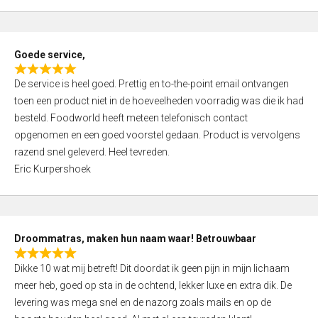
o
u
t
Goede service,
o
R
f
De service is heel goed. Prettig en to-the-point email ontvangen
a
5
toen een product niet in de hoeveelheden voorradig was die ik had
t
besteld. Foodworld heeft meteen telefonisch contact
e
opgenomen en een goed voorstel gedaan. Product is vervolgens
d
razend snel geleverd. Heel tevreden.
5
Eric Kurpershoek
,
0
o
u
Droommatras, maken hun naam waar! Betrouwbaar
t
R
o
Dikke 10 wat mij betreft! Dit doordat ik geen pijn in mijn lichaam
a
f
meer heb, goed op sta in de ochtend, lekker luxe en extra dik. De
t
5
levering was mega snel en de nazorg zoals mails en op de
e