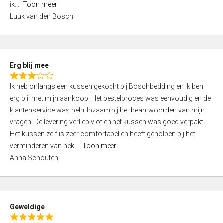
ik
Toon meer
,
Luuk van den Bosch
0
o
u
t
Erg blij mee
o
R
f
Ik heb onlangs een kussen gekocht bij Boschbedding en ik ben
a
5
erg blij met mijn aankoop. Het bestelproces was eenvoudig en de
t
klantenservice was behulpzaam bij het beantwoorden van mijn
e
vragen. De levering verliep vlot en het kussen was goed verpakt.
d
Het kussen zelf is zeer comfortabel en heeft geholpen bij het
3
verminderen van nek
Toon meer
,
Anna Schouten
0
o
u
t
Geweldige
o
R