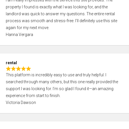
I am really impressed with the service this site provides. The
a
u
property I found is exactly what I was looking for, and the
t
t
landlord was quick to answer my questions. The entire rental
e
o
process was smooth and stress-free. I’ll definitely use this site
d
f
again for my next move.
5
5
Hanna Vergara
,
0
o
u
rental
t
R
o
This platform is incredibly easy to use and truly helpful. I
a
f
searched through many others, but this one really provided the
t
5
support I was looking for. I’m so glad I found it—an amazing
e
experience from start to finish.
d
Victoria Dawson
5
,
0
o