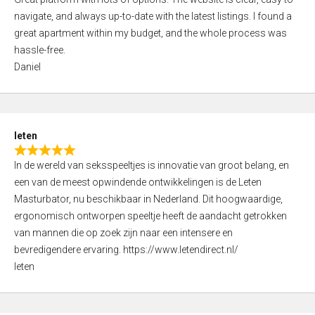
a
o
navigate, and always up-to-date with the latest listings. I found a
t
f
great apartment within my budget, and the whole process was
e
5
hassle-free.
d
Daniel
5
,
0
o
leten
u
R
t
In de wereld van seksspeeltjes is innovatie van groot belang, en
a
o
een van de meest opwindende ontwikkelingen is de Leten
t
f
Masturbator, nu beschikbaar in Nederland. Dit hoogwaardige,
e
5
ergonomisch ontworpen speeltje heeft de aandacht getrokken
d
van mannen die op zoek zijn naar een intensere en
5
bevredigendere ervaring. https://www.letendirect.nl/
,
leten
0
o
u