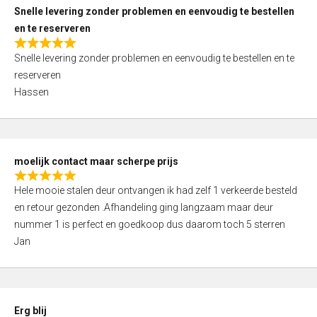
u
Snelle levering zonder problemen en eenvoudig te bestellen
t
en te reserveren
o
R
f
Snelle levering zonder problemen en eenvoudig te bestellen en te
a
5
reserveren
t
Hassen
e
d
5
,
moelijk contact maar scherpe prijs
0
R
o
Hele mooie stalen deur ontvangen ik had zelf 1 verkeerde besteld
a
u
en retour gezonden .Afhandeling ging langzaam maar deur
t
t
nummer 1 is perfect en goedkoop dus daarom toch 5 sterren
e
o
Jan
d
f
5
5
,
0
Erg blij