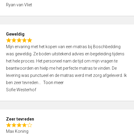
,
Ryan van Vliet
0
o
u
t
Geweldig
o
R
f
Mijn ervaring met het kopen van een matras bij Boschbedding
a
5
was geweldig. Ze boden uitstekend advies en begeleiding tijdens
t
het hele proces. Het personeel nam de tijd om mijn vragen te
e
beantwoorden en hielp me het perfecte matras te vinden. De
d
levering was punctueel en de matras werd met zorg afgeleverd. Ik
5
ben zeer tevreden
Toon meer
,
Sofie Westerhof
0
o
u
t
Zeer tevreden
o
R
f
Max Koning