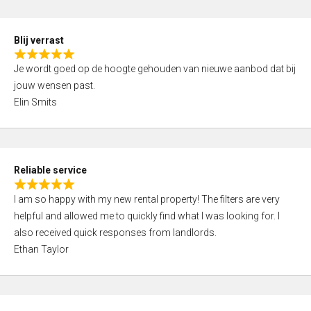
o
d
f
5
5
Blij verrast
,
R
0
Je wordt goed op de hoogte gehouden van nieuwe aanbod dat bij
a
o
jouw wensen past.
t
u
Elin Smits
e
t
d
o
5
f
,
5
Reliable service
0
R
o
I am so happy with my new rental property! The filters are very
a
u
helpful and allowed me to quickly find what I was looking for. I
t
t
also received quick responses from landlords.
e
o
Ethan Taylor
d
f
5
5
,
0