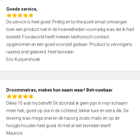
t
Goede service,
o
R
f
De service is heel goed. Prettig en to-the-point email ontvangen
a
5
toen een product niet in de hoeveelheden voorradig was die ik had
t
besteld. Foodworld heeft meteen telefonisch contact
e
opgenomen en een goed voorstel gedaan. Product is vervolgens
d
razend snel geleverd. Heel tevreden.
5
Eric Kurpershoek
,
0
o
u
Droommatras, maken hun naam waar! Betrouwbaar
t
R
o
Dikke 10 wat mij betreft! Dit doordat ik geen pijn in mijn lichaam
a
f
meer heb, goed op sta in de ochtend, lekker luxe en extra dik. De
t
5
levering was mega snel en de nazorg zoals mails en op de
e
hoogte houden heel goed. Al met al een tevreden klant!
d
Maurice
5