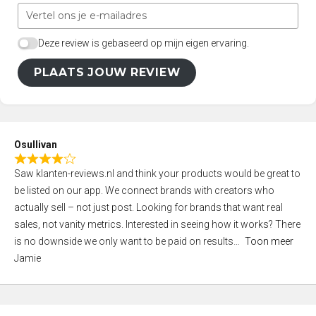
Deze review is gebaseerd op mijn eigen ervaring.
PLAATS JOUW REVIEW
Osullivan
R
Saw klanten-reviews.nl and think your products would be great to
a
be listed on our app. We connect brands with creators who
t
actually sell – not just post. Looking for brands that want real
e
sales, not vanity metrics. Interested in seeing how it works? There
d
is no downside we only want to be paid on results
Toon meer
4
Jamie
,
0
o