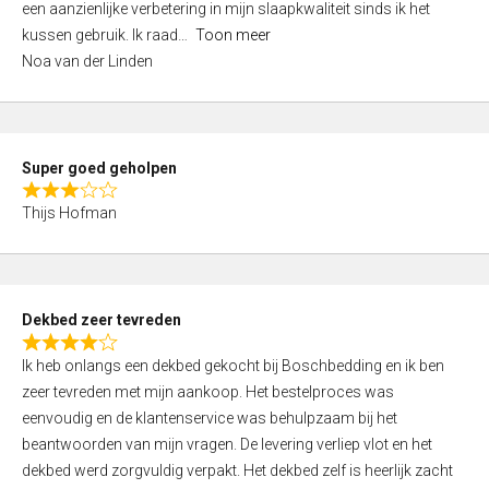
een aanzienlijke verbetering in mijn slaapkwaliteit sinds ik het
4
kussen gebruik. Ik raad
Toon meer
,
Noa van der Linden
0
o
u
t
Super goed geholpen
o
R
f
Thijs Hofman
a
5
t
e
d
Dekbed zeer tevreden
3
R
,
Ik heb onlangs een dekbed gekocht bij Boschbedding en ik ben
a
0
zeer tevreden met mijn aankoop. Het bestelproces was
t
o
eenvoudig en de klantenservice was behulpzaam bij het
e
u
beantwoorden van mijn vragen. De levering verliep vlot en het
d
t
dekbed werd zorgvuldig verpakt. Het dekbed zelf is heerlijk zacht
4