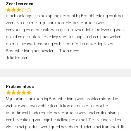
t
Zeer tevreden
o
R
f
Ik heb onlangs een boxspring gekocht bij Boschbedding en ik ben
a
5
zeer tevreden met mijn aankoop. Het bestelproces was
t
eenvoudig en de website was gebruiksvriendelijk. De levering was
e
op tijd en de installatie verliep snel. Ik slaap nu al een paar weken
d
op mijn nieuwe boxspring en het comfort is geweldig. Ik zou
3
Boschbedding aanbevelen
Toon meer
,
Julia Koster
0
o
u
t
Probleemloos
o
R
f
Mijn online aankoop bij Boschbedding was probleemloos. De
a
5
website was overzichtelijk en ik kon gemakkelijk door het
t
assortiment bladeren. Het bestelproces was snel en ik ontving
e
een bevestiging van mijn bestelling per e-mail. De levering verliep
d
vlot en het product werd goed beschermd tijdens het transport. Ik
5