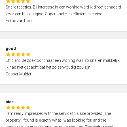
R
u
Snelle reacties. Bij interesse in een woning werd ik direct benaderd
a
t
voor een bezichtiging. Super snelle en efficiënte service.
t
o
Feline van Rooij
e
f
d
5
5
,
good
0
R
o
Efficiënt. De zoektocht naar een woning was zo snel en makkelijk,
a
u
ik had niet gedacht dat het zo eenvoudig zou zijn.
t
t
Casper Mulder
e
o
d
f
5
5
,
nice
0
R
o
I am really impressed with the service this site provides. The
a
u
property I found is exactly what I was looking for, and the
t
t