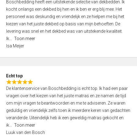
Boschbedding heeft een uitstekende selectie van dekbedden. Ik
a
5
kocht onlangs een dekbed bij hen en ik ben er erg blij mee. Het
t
personeel was deskundig en vriendelijk en ze hielpen me bij het
e
kiezen van het juiste dekbed op basis van mijn behoeften. De
d
levering was snel en het dekbed was van uitstekende kwaliteit.
5
Ik
Toon meer
,
Isa Meijer
0
o
u
t
Echt top
o
R
f
De klantenservice van Boschbedding is echt top. Ik had een paar
a
5
vragen over het kiezen van het juiste matras en ze namen de tijd
t
om mijn vragen te beantwoorden en me te adviseren. Ze waren
e
geduldig en vriendelijk zelfs toen ik meerdere keren van gedachten
d
veranderde. Uiteindelijk heb ik een geweldig matras gekocht en
5
ik
Toon meer
,
Luuk van den Bosch
0