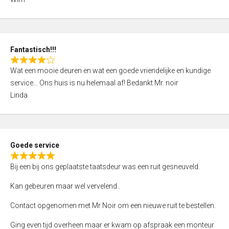
4
,
0
o
Fantastisch!!!
u
R
t
Wat een mooie deuren en wat een goede vriendelijke en kundige
a
o
service… Ons huis is nu helemaal af! Bedankt Mr. noir
t
f
Linda
e
5
d
4
,
Goede service
0
R
o
Bij een bij ons geplaatste taatsdeur was een ruit gesneuveld.
a
u
t
Kan gebeuren maar wel vervelend..
t
e
o
Contact opgenomen met Mr Noir om een nieuwe ruit te bestellen.
d
f
5
Ging even tijd overheen maar er kwam op afspraak een monteur
5