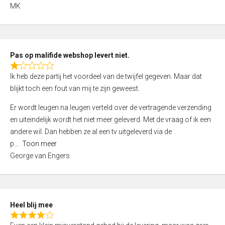
,
MK
0
o
u
t
Pas op malifide webshop levert niet.
o
R
Ik heb deze partij het voordeel van de twijfel gegeven. Maar dat
f
a
blijkt toch een fout van mij te zijn geweest.
5
t
e
Er wordt leugen na leugen verteld over de vertragende verzending
d
en uiteindelijk wordt het niet meer geleverd. Met de vraag of ik een
1
andere wil. Dan hebben ze al een tv uitgeleverd via de
,
p
Toon meer
0
George van Engers
o
u
t
o
Heel blij mee
f
R