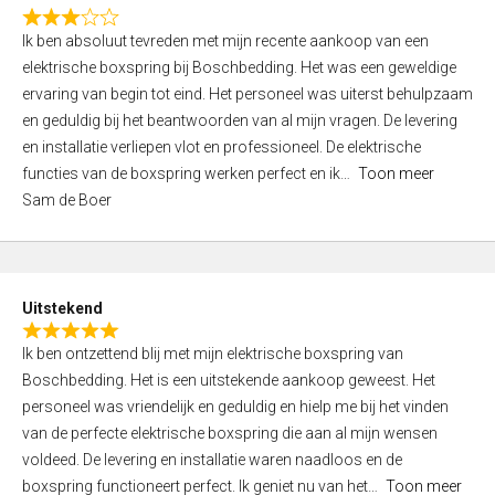
f
R
5
Ik ben absoluut tevreden met mijn recente aankoop van een
a
elektrische boxspring bij Boschbedding. Het was een geweldige
t
ervaring van begin tot eind. Het personeel was uiterst behulpzaam
e
en geduldig bij het beantwoorden van al mijn vragen. De levering
d
en installatie verliepen vlot en professioneel. De elektrische
3
functies van de boxspring werken perfect en ik
Toon meer
,
Sam de Boer
0
o
u
t
Uitstekend
o
R
f
Ik ben ontzettend blij met mijn elektrische boxspring van
a
5
Boschbedding. Het is een uitstekende aankoop geweest. Het
t
personeel was vriendelijk en geduldig en hielp me bij het vinden
e
van de perfecte elektrische boxspring die aan al mijn wensen
d
voldeed. De levering en installatie waren naadloos en de
5
boxspring functioneert perfect. Ik geniet nu van het
Toon meer