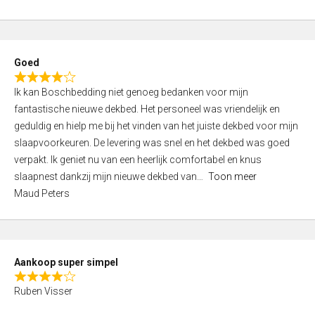
a
5
t
e
d
Goed
4
R
,
Ik kan Boschbedding niet genoeg bedanken voor mijn
a
0
fantastische nieuwe dekbed. Het personeel was vriendelijk en
t
o
geduldig en hielp me bij het vinden van het juiste dekbed voor mijn
e
u
slaapvoorkeuren. De levering was snel en het dekbed was goed
d
t
verpakt. Ik geniet nu van een heerlijk comfortabel en knus
4
o
slaapnest dankzij mijn nieuwe dekbed van
Toon meer
,
f
Maud Peters
0
5
o
u
t
Aankoop super simpel
o
R
f
Ruben Visser
a
5