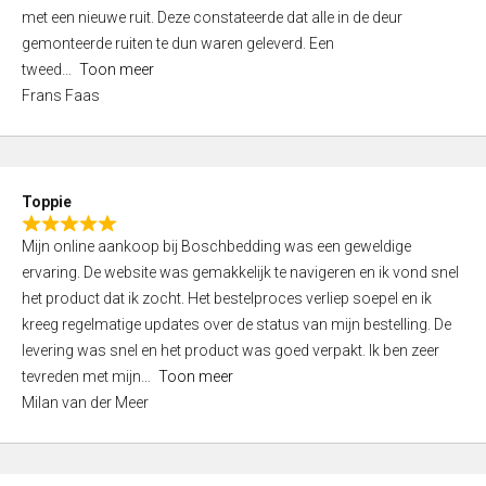
,
met een nieuwe ruit. Deze constateerde dat alle in de deur
0
gemonteerde ruiten te dun waren geleverd. Een
o
tweed
Toon meer
u
Frans Faas
t
o
f
5
Toppie
R
Mijn online aankoop bij Boschbedding was een geweldige
a
ervaring. De website was gemakkelijk te navigeren en ik vond snel
t
het product dat ik zocht. Het bestelproces verliep soepel en ik
e
kreeg regelmatige updates over de status van mijn bestelling. De
d
levering was snel en het product was goed verpakt. Ik ben zeer
5
tevreden met mijn
Toon meer
,
Milan van der Meer
0
o
u