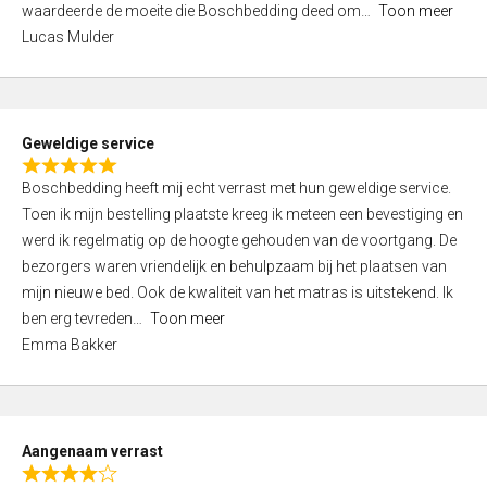
waardeerde de moeite die Boschbedding deed om
Toon meer
,
Lucas Mulder
0
o
u
t
Geweldige service
o
R
f
Boschbedding heeft mij echt verrast met hun geweldige service.
a
5
Toen ik mijn bestelling plaatste kreeg ik meteen een bevestiging en
t
werd ik regelmatig op de hoogte gehouden van de voortgang. De
e
bezorgers waren vriendelijk en behulpzaam bij het plaatsen van
d
mijn nieuwe bed. Ook de kwaliteit van het matras is uitstekend. Ik
5
ben erg tevreden
Toon meer
,
Emma Bakker
0
o
u
t
Aangenaam verrast
o
R