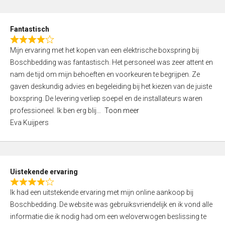
e
d
Fantastisch
5
R
,
Mijn ervaring met het kopen van een elektrische boxspring bij
a
0
Boschbedding was fantastisch. Het personeel was zeer attent en
t
o
nam de tijd om mijn behoeften en voorkeuren te begrijpen. Ze
e
u
gaven deskundig advies en begeleiding bij het kiezen van de juiste
d
t
boxspring. De levering verliep soepel en de installateurs waren
4
o
professioneel. Ik ben erg blij
Toon meer
,
f
Eva Kuijpers
0
5
o
u
t
Uistekende ervaring
o
R
f
Ik had een uitstekende ervaring met mijn online aankoop bij
a
5
Boschbedding. De website was gebruiksvriendelijk en ik vond alle
t
informatie die ik nodig had om een weloverwogen beslissing te
e