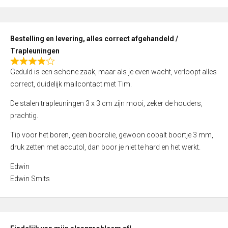
,
0
o
Bestelling en levering, alles correct afgehandeld /
u
Trapleuningen
t
R
o
Geduld is een schone zaak, maar als je even wacht, verloopt alles
a
f
correct, duidelijk mailcontact met Tim.
t
5
e
De stalen trapleuningen 3 x 3 cm zijn mooi, zeker de houders,
d
prachtig.
4
Tip voor het boren, geen boorolie, gewoon cobalt boortje 3 mm,
,
druk zetten met accutol, dan boor je niet te hard en het werkt.
0
o
Edwin
u
Edwin Smits
t
o
f
5