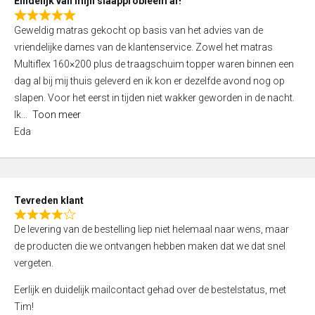
Eindelijk van mijn slaapprobleem af!
R
Geweldig matras gekocht op basis van het advies van de
a
vriendelijke dames van de klantenservice. Zowel het matras
t
Multiflex 160×200 plus de traagschuim topper waren binnen een
e
dag al bij mij thuis geleverd en ik kon er dezelfde avond nog op
d
slapen. Voor het eerst in tijden niet wakker geworden in de nacht.
5
Ik
Toon meer
,
Eda
0
o
u
t
Tevreden klant
o
R
f
De levering van de bestelling liep niet helemaal naar wens, maar
a
5
de producten die we ontvangen hebben maken dat we dat snel
t
vergeten.
e
d
Eerlijk en duidelijk mailcontact gehad over de bestelstatus, met
4
Tim!