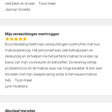
5
o
veel beter en ervaar
Toon meer
,
f
Jasmijn Smeets
0
5
o
u
t
Mijn verwachtingen overtroggen
o
R
f
Boschbedding heeft mijn verwachtingen overtroffen met hun
a
5
matrasaankoop. Het personeel was zeer behulpzaam en
t
deskundig en ze hielpen me het perfecte matras te vinden op
e
basis van mijn voorkeuren en behoeften. De levering verliep
d
probleemloos en de matras was van hoge kwaliteit. Ik ben zeer
5
tevreden met mijn slaapervaring sinds ik het nieuwe matras
,
heb
Toon meer
0
Lynn Hoekstra
o
u
t
o
Absoluut tevreden