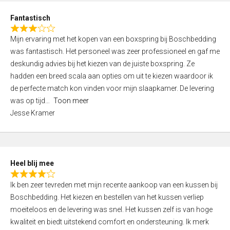
u
d
t
Fantastisch
4
o
R
,
f
Mijn ervaring met het kopen van een boxspring bij Boschbedding
a
0
5
was fantastisch. Het personeel was zeer professioneel en gaf me
t
o
deskundig advies bij het kiezen van de juiste boxspring. Ze
e
u
hadden een breed scala aan opties om uit te kiezen waardoor ik
d
t
de perfecte match kon vinden voor mijn slaapkamer. De levering
3
o
was op tijd
Toon meer
,
f
Jesse Kramer
0
5
o
u
t
Heel blij mee
o
R
f
Ik ben zeer tevreden met mijn recente aankoop van een kussen bij
a
5
Boschbedding. Het kiezen en bestellen van het kussen verliep
t
moeiteloos en de levering was snel. Het kussen zelf is van hoge
e
kwaliteit en biedt uitstekend comfort en ondersteuning. Ik merk
d