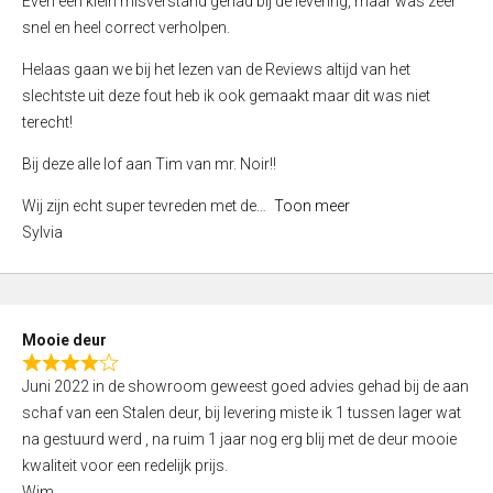
Even een klein misverstand gehad bij de levering, maar was zeer
5
a
snel en heel correct verholpen.
t
e
Helaas gaan we bij het lezen van de Reviews altijd van het
d
slechtste uit deze fout heb ik ook gemaakt maar dit was niet
4
terecht!
,
Bij deze alle lof aan Tim van mr. Noir!!
0
o
Wij zijn echt super tevreden met de
Toon meer
u
Sylvia
t
o
f
5
Mooie deur
R
Juni 2022 in de showroom geweest goed advies gehad bij de aan
a
schaf van een Stalen deur, bij levering miste ik 1 tussen lager wat
t
na gestuurd werd , na ruim 1 jaar nog erg blij met de deur mooie
e
kwaliteit voor een redelijk prijs.
d
Wim