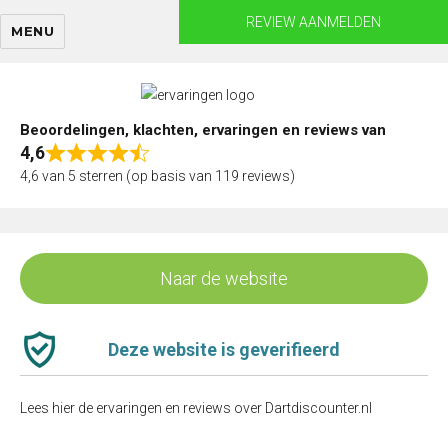
Skip
REVIEW AANMELDEN
MENU
to
content
Beoordelingen, klachten, ervaringen en reviews van
4,6
Rated
4,6 van 5 sterren (op basis van 119 reviews)
4,6
out
of
5
Naar de website
Deze website is geverifieerd
Lees hier de ervaringen en reviews over Dartdiscounter.nl