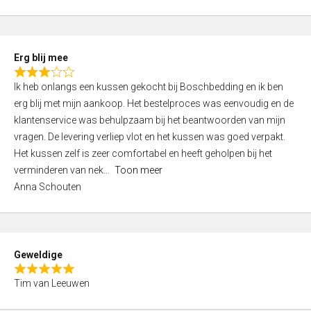
o
u
t
Erg blij mee
o
R
f
Ik heb onlangs een kussen gekocht bij Boschbedding en ik ben
a
5
erg blij met mijn aankoop. Het bestelproces was eenvoudig en de
t
klantenservice was behulpzaam bij het beantwoorden van mijn
e
vragen. De levering verliep vlot en het kussen was goed verpakt.
d
Het kussen zelf is zeer comfortabel en heeft geholpen bij het
3
verminderen van nek
Toon meer
,
Anna Schouten
0
o
u
t
Geweldige
o
R
f
Tim van Leeuwen
a
5
t