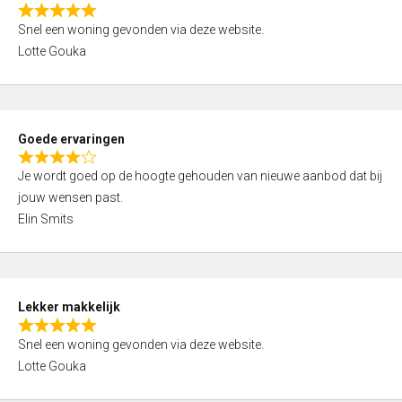
o
R
u
Snel een woning gevonden via deze website.
a
t
Lotte Gouka
t
o
e
f
d
5
5
Goede ervaringen
,
R
0
Je wordt goed op de hoogte gehouden van nieuwe aanbod dat bij
a
o
jouw wensen past.
t
u
Elin Smits
e
t
d
o
4
f
,
5
Lekker makkelijk
0
R
o
Snel een woning gevonden via deze website.
a
u
Lotte Gouka
t
t
e