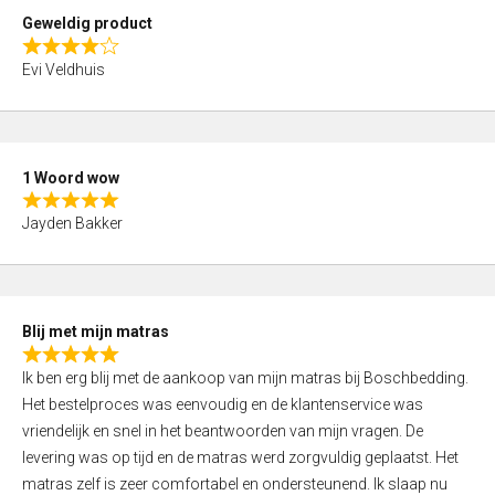
t
Geweldig product
o
R
f
Evi Veldhuis
a
5
t
e
d
1 Woord wow
4
R
,
Jayden Bakker
a
0
t
o
e
u
d
t
Blij met mijn matras
5
o
R
,
f
Ik ben erg blij met de aankoop van mijn matras bij Boschbedding.
a
0
5
Het bestelproces was eenvoudig en de klantenservice was
t
o
vriendelijk en snel in het beantwoorden van mijn vragen. De
e
u
levering was op tijd en de matras werd zorgvuldig geplaatst. Het
d
t
matras zelf is zeer comfortabel en ondersteunend. Ik slaap nu