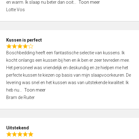
o
en warm. Ik slaap nu beter dan ooit
Toon meer
,
f
Lotte Vos
0
5
o
u
t
Kussen is perfect
o
R
f
Boschbedding heeft een fantastische selectie van kussens. Ik
a
5
kocht onlangs een kussen bij hen en ik ben er zeer tevreden mee.
t
Het personeel was vriendelijk en deskundig en ze hielpen me het
e
perfecte kussen te kiezen op basis van mijn slaapvoorkeuren. De
d
levering was snel en het kussen was van uitstekende kwaliteit. Ik
4
heb nu
Toon meer
,
Bram de Ruiter
0
o
u
t
Uitstekend
o
R
f