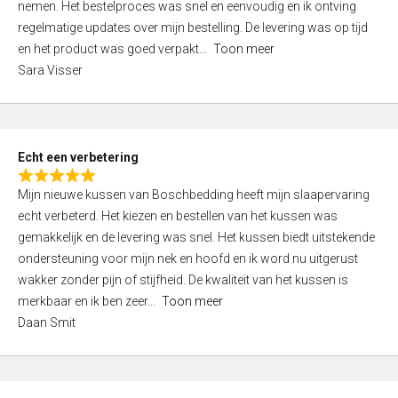
nemen. Het bestelproces was snel en eenvoudig en ik ontving
d
regelmatige updates over mijn bestelling. De levering was op tijd
4
en het product was goed verpakt
Toon meer
,
Sara Visser
0
o
u
t
Echt een verbetering
o
R
f
Mijn nieuwe kussen van Boschbedding heeft mijn slaapervaring
a
5
echt verbeterd. Het kiezen en bestellen van het kussen was
t
gemakkelijk en de levering was snel. Het kussen biedt uitstekende
e
ondersteuning voor mijn nek en hoofd en ik word nu uitgerust
d
wakker zonder pijn of stijfheid. De kwaliteit van het kussen is
5
merkbaar en ik ben zeer
Toon meer
,
Daan Smit
0
o
u