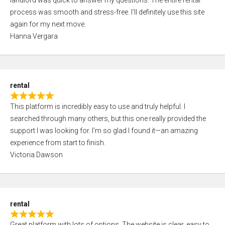
landlord was quick to answer my questions. The entire rental
e
o
process was smooth and stress-free. I’ll definitely use this site
d
f
again for my next move.
5
5
Hanna Vergara
,
0
o
u
rental
t
R
o
This platform is incredibly easy to use and truly helpful. I
a
f
searched through many others, but this one really provided the
t
5
support I was looking for. I’m so glad I found it—an amazing
e
experience from start to finish.
d
Victoria Dawson
5
,
0
o
rental
u
R
t
Great platform with lots of options. The website is clear, easy to