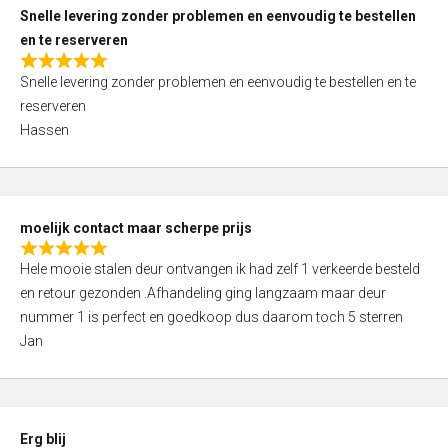
u
Snelle levering zonder problemen en eenvoudig te bestellen
t
en te reserveren
o
R
f
Snelle levering zonder problemen en eenvoudig te bestellen en te
a
5
reserveren
t
Hassen
e
d
5
,
moelijk contact maar scherpe prijs
0
R
o
Hele mooie stalen deur ontvangen ik had zelf 1 verkeerde besteld
a
u
en retour gezonden .Afhandeling ging langzaam maar deur
t
t
nummer 1 is perfect en goedkoop dus daarom toch 5 sterren
e
o
Jan
d
f
5
5
,
0
Erg blij