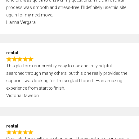
landlord was quick to answer my questions. The entire rental
e
o
process was smooth and stress-free. I’ll definitely use this site
d
f
again for my next move.
5
5
Hanna Vergara
,
0
o
u
rental
t
R
o
This platform is incredibly easy to use and truly helpful. I
a
f
searched through many others, but this one really provided the
t
5
support I was looking for. I’m so glad I found it—an amazing
e
experience from start to finish.
d
Victoria Dawson
5
,
0
o
rental
u
R
t
Great platform with lots of options. The website is clear, easy to