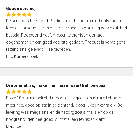
t
Goede service,
o
R
f
De service is heel goed. Prettig en to-the-point email ontvangen
a
5
toen een product niet in de hoeveelheden voorradig was die ik had
t
besteld. Foodworld heeft meteen telefonisch contact
e
opgenomen en een goed voorstel gedaan. Product is vervolgens
d
razend snel geleverd. Heel tevreden.
5
Eric Kurpershoek
,
0
o
u
Droommatras, maken hun naam waar! Betrouwbaar
t
R
o
Dikke 10 wat mij betreft! Dit doordat ik geen pijn in mijn lichaam
a
f
meer heb, goed op sta in de ochtend, lekker luxe en extra dik. De
t
5
levering was mega snel en de nazorg zoals mails en op de
e
hoogte houden heel goed. Al met al een tevreden klant!
d
Maurice
5