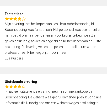
e
d
Fantastisch
5
R
,
Mijn ervaring met het kopen van een elektrische boxspring bij
a
0
Boschbedding was fantastisch. Het personeel was zeer attent en
t
o
nam de tijd om mijn behoeften en voorkeuren te begrijpen. Ze
e
u
gaven deskundig advies en begeleiding bij het kiezen van de juiste
d
t
boxspring. De levering verliep soepel en de installateurs waren
4
o
professioneel. Ik ben erg blij
Toon meer
,
f
Eva Kuijpers
0
5
o
u
t
Uistekende ervaring
o
R
f
Ik had een uitstekende ervaring met mijn online aankoop bij
a
5
Boschbedding. De website was gebruiksvriendelijk en ik vond alle
t
informatie die ik nodig had om een weloverwogen beslissing te
e