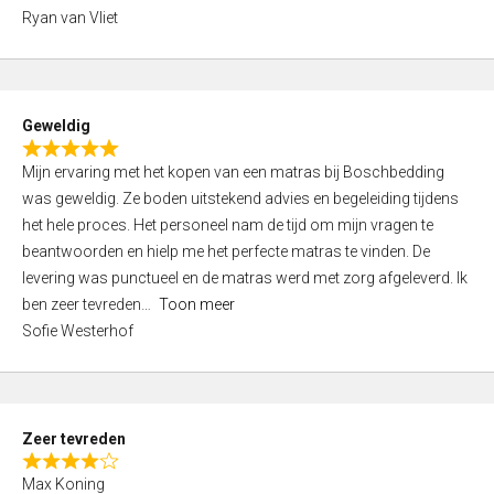
,
Ryan van Vliet
0
o
u
t
Geweldig
o
R
f
Mijn ervaring met het kopen van een matras bij Boschbedding
a
5
was geweldig. Ze boden uitstekend advies en begeleiding tijdens
t
het hele proces. Het personeel nam de tijd om mijn vragen te
e
beantwoorden en hielp me het perfecte matras te vinden. De
d
levering was punctueel en de matras werd met zorg afgeleverd. Ik
5
ben zeer tevreden
Toon meer
,
Sofie Westerhof
0
o
u
t
Zeer tevreden
o
R
f
Max Koning