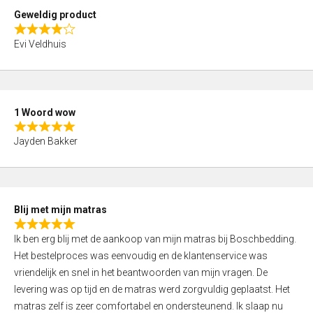
t
Geweldig product
o
R
f
Evi Veldhuis
a
5
t
e
d
1 Woord wow
4
R
,
Jayden Bakker
a
0
t
o
e
u
d
t
Blij met mijn matras
5
o
R
,
f
Ik ben erg blij met de aankoop van mijn matras bij Boschbedding.
a
0
5
Het bestelproces was eenvoudig en de klantenservice was
t
o
vriendelijk en snel in het beantwoorden van mijn vragen. De
e
u
levering was op tijd en de matras werd zorgvuldig geplaatst. Het
d
t
matras zelf is zeer comfortabel en ondersteunend. Ik slaap nu