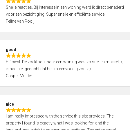
R
u
Snelle reacties. Bij interesse in een woning werd ik direct benaderd
a
t
voor een bezichtiging. Super snelle en efficiënte service.
t
o
Feline van Rooij
e
f
d
5
5
,
good
0
R
o
Efficiënt. De zoektocht naar een woning was zo snel en makkelijk,
a
u
ik had niet gedacht dat het zo eenvoudig zou zijn.
t
t
Casper Mulder
e
o
d
f
5
5
,
nice
0
R
o
I am really impressed with the service this site provides. The
a
u
property I found is exactly what I was looking for, and the
t
t