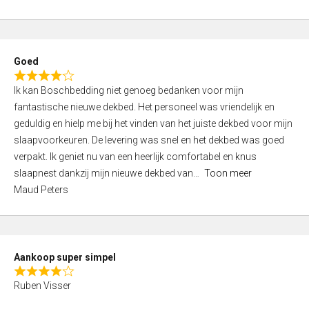
a
5
t
e
d
Goed
4
R
,
Ik kan Boschbedding niet genoeg bedanken voor mijn
a
0
fantastische nieuwe dekbed. Het personeel was vriendelijk en
t
o
geduldig en hielp me bij het vinden van het juiste dekbed voor mijn
e
u
slaapvoorkeuren. De levering was snel en het dekbed was goed
d
t
verpakt. Ik geniet nu van een heerlijk comfortabel en knus
4
o
slaapnest dankzij mijn nieuwe dekbed van
Toon meer
,
f
Maud Peters
0
5
o
u
t
Aankoop super simpel
o
R
f
Ruben Visser
a
5