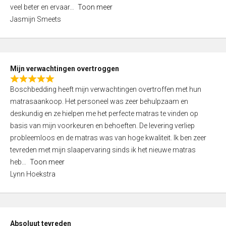
5
o
veel beter en ervaar
Toon meer
,
f
Jasmijn Smeets
0
5
o
u
t
Mijn verwachtingen overtroggen
o
R
f
Boschbedding heeft mijn verwachtingen overtroffen met hun
a
5
matrasaankoop. Het personeel was zeer behulpzaam en
t
deskundig en ze hielpen me het perfecte matras te vinden op
e
basis van mijn voorkeuren en behoeften. De levering verliep
d
probleemloos en de matras was van hoge kwaliteit. Ik ben zeer
5
tevreden met mijn slaapervaring sinds ik het nieuwe matras
,
heb
Toon meer
0
Lynn Hoekstra
o
u
t
o
Absoluut tevreden