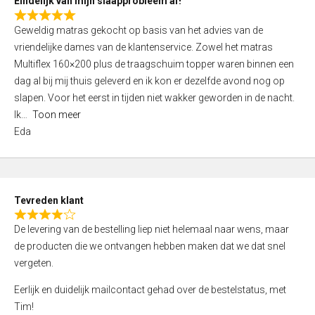
Eindelijk van mijn slaapprobleem af!
R
Geweldig matras gekocht op basis van het advies van de
a
vriendelijke dames van de klantenservice. Zowel het matras
t
Multiflex 160×200 plus de traagschuim topper waren binnen een
e
dag al bij mij thuis geleverd en ik kon er dezelfde avond nog op
d
slapen. Voor het eerst in tijden niet wakker geworden in de nacht.
5
Ik
Toon meer
,
Eda
0
o
u
t
Tevreden klant
o
R
f
De levering van de bestelling liep niet helemaal naar wens, maar
a
5
de producten die we ontvangen hebben maken dat we dat snel
t
vergeten.
e
d
Eerlijk en duidelijk mailcontact gehad over de bestelstatus, met
4
Tim!