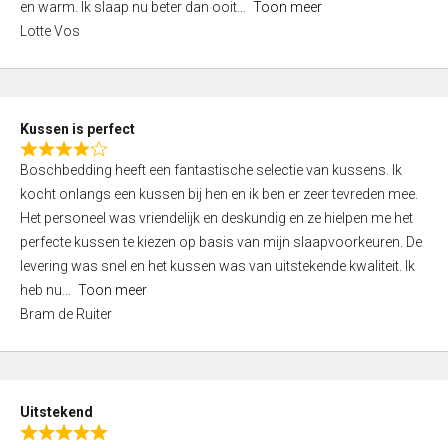
o
en warm. Ik slaap nu beter dan ooit
Toon meer
,
f
Lotte Vos
0
5
o
u
t
Kussen is perfect
o
R
f
Boschbedding heeft een fantastische selectie van kussens. Ik
a
5
kocht onlangs een kussen bij hen en ik ben er zeer tevreden mee.
t
Het personeel was vriendelijk en deskundig en ze hielpen me het
e
perfecte kussen te kiezen op basis van mijn slaapvoorkeuren. De
d
levering was snel en het kussen was van uitstekende kwaliteit. Ik
4
heb nu
Toon meer
,
Bram de Ruiter
0
o
u
t
Uitstekend
o
R
f