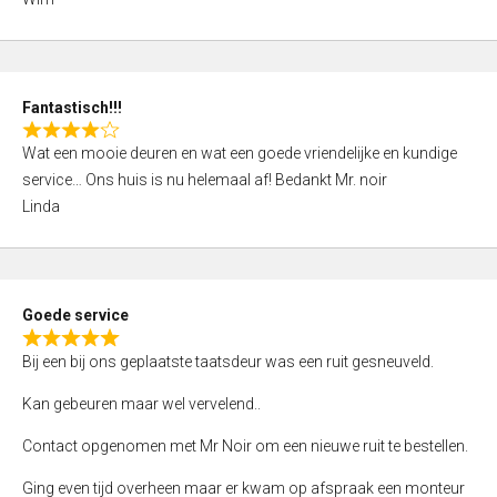
4
,
0
o
Fantastisch!!!
u
R
t
Wat een mooie deuren en wat een goede vriendelijke en kundige
a
o
service… Ons huis is nu helemaal af! Bedankt Mr. noir
t
f
Linda
e
5
d
4
,
Goede service
0
R
o
Bij een bij ons geplaatste taatsdeur was een ruit gesneuveld.
a
u
t
Kan gebeuren maar wel vervelend..
t
e
o
Contact opgenomen met Mr Noir om een nieuwe ruit te bestellen.
d
f
5
Ging even tijd overheen maar er kwam op afspraak een monteur
5