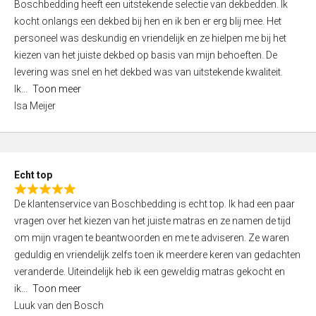
Boschbedding heeft een uitstekende selectie van dekbedden. Ik
a
5
kocht onlangs een dekbed bij hen en ik ben er erg blij mee. Het
t
personeel was deskundig en vriendelijk en ze hielpen me bij het
e
kiezen van het juiste dekbed op basis van mijn behoeften. De
d
levering was snel en het dekbed was van uitstekende kwaliteit.
5
Ik
Toon meer
,
Isa Meijer
0
o
u
t
Echt top
o
R
f
De klantenservice van Boschbedding is echt top. Ik had een paar
a
5
vragen over het kiezen van het juiste matras en ze namen de tijd
t
om mijn vragen te beantwoorden en me te adviseren. Ze waren
e
geduldig en vriendelijk zelfs toen ik meerdere keren van gedachten
d
veranderde. Uiteindelijk heb ik een geweldig matras gekocht en
5
ik
Toon meer
,
Luuk van den Bosch
0