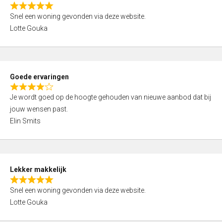
o
R
u
Snel een woning gevonden via deze website.
a
t
Lotte Gouka
t
o
e
f
d
5
5
Goede ervaringen
,
R
0
Je wordt goed op de hoogte gehouden van nieuwe aanbod dat bij
a
o
jouw wensen past.
t
u
Elin Smits
e
t
d
o
4
f
,
5
Lekker makkelijk
0
R
o
Snel een woning gevonden via deze website.
a
u
Lotte Gouka
t
t
e