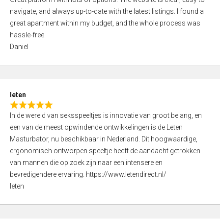
a
o
navigate, and always up-to-date with the latest listings. I found a
t
f
great apartment within my budget, and the whole process was
e
5
hassle-free.
d
Daniel
5
,
0
o
leten
u
R
t
In de wereld van seksspeeltjes is innovatie van groot belang, en
a
o
een van de meest opwindende ontwikkelingen is de Leten
t
f
Masturbator, nu beschikbaar in Nederland. Dit hoogwaardige,
e
5
ergonomisch ontworpen speeltje heeft de aandacht getrokken
d
van mannen die op zoek zijn naar een intensere en
5
bevredigendere ervaring. https://www.letendirect.nl/
,
leten
0
o
u