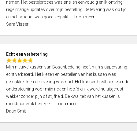
nemen. Het bestelproces was snel en eenvoudig en ik ontving
d
regelmatige updates over mijn bestelling. De levering was op tijd
4
en het product was goed verpakt
Toon meer
,
Sara Visser
0
o
u
t
Echt een verbetering
o
R
f
Mijn nieuwe kussen van Boschbedding heeft mijn slaapervaring
a
5
echt verbeterd. Het kiezen en bestellen van het kussen was
t
gemakkelijk en de levering was snel. Het kussen biedt uitstekende
e
ondersteuning voor mijn nek en hoofd en ik word nu uitgerust
d
wakker zonder pijn of stijfheid. De kwaliteit van het kussen is
5
merkbaar en ik ben zeer
Toon meer
,
Daan Smit
0
o
u