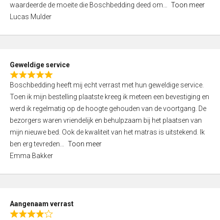
waardeerde de moeite die Boschbedding deed om
Toon meer
,
Lucas Mulder
0
o
u
t
Geweldige service
o
R
f
Boschbedding heeft mij echt verrast met hun geweldige service.
a
5
Toen ik mijn bestelling plaatste kreeg ik meteen een bevestiging en
t
werd ik regelmatig op de hoogte gehouden van de voortgang. De
e
bezorgers waren vriendelijk en behulpzaam bij het plaatsen van
d
mijn nieuwe bed. Ook de kwaliteit van het matras is uitstekend. Ik
5
ben erg tevreden
Toon meer
,
Emma Bakker
0
o
u
t
Aangenaam verrast
o
R