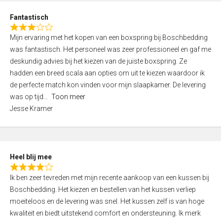
u
d
t
Fantastisch
4
o
R
,
f
Mijn ervaring met het kopen van een boxspring bij Boschbedding
a
0
5
was fantastisch. Het personeel was zeer professioneel en gaf me
t
o
deskundig advies bij het kiezen van de juiste boxspring. Ze
e
u
hadden een breed scala aan opties om uit te kiezen waardoor ik
d
t
de perfecte match kon vinden voor mijn slaapkamer. De levering
3
o
was op tijd
Toon meer
,
f
Jesse Kramer
0
5
o
u
t
Heel blij mee
o
R
f
Ik ben zeer tevreden met mijn recente aankoop van een kussen bij
a
5
Boschbedding. Het kiezen en bestellen van het kussen verliep
t
moeiteloos en de levering was snel. Het kussen zelf is van hoge
e
kwaliteit en biedt uitstekend comfort en ondersteuning. Ik merk
d