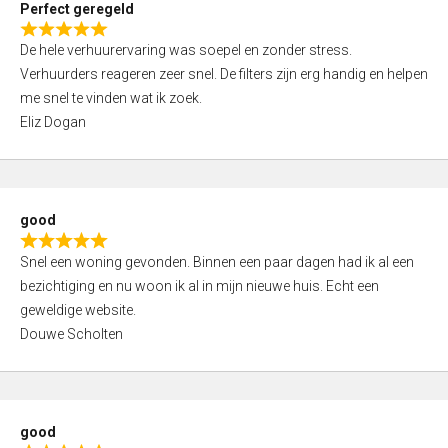
Perfect geregeld
o
R
u
De hele verhuurervaring was soepel en zonder stress.
a
t
Verhuurders reageren zeer snel. De filters zijn erg handig en helpen
t
o
me snel te vinden wat ik zoek.
e
f
Eliz Dogan
d
5
5
,
0
good
o
R
u
Snel een woning gevonden. Binnen een paar dagen had ik al een
a
t
bezichtiging en nu woon ik al in mijn nieuwe huis. Echt een
t
o
geweldige website.
e
f
Douwe Scholten
d
5
5
,
0
good
o