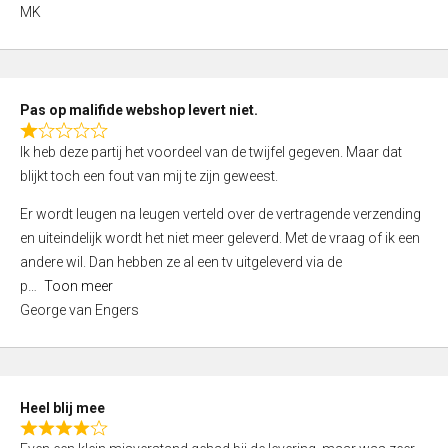
,
MK
0
o
u
t
Pas op malifide webshop levert niet.
o
R
Ik heb deze partij het voordeel van de twijfel gegeven. Maar dat
f
a
blijkt toch een fout van mij te zijn geweest.
5
t
e
Er wordt leugen na leugen verteld over de vertragende verzending
d
en uiteindelijk wordt het niet meer geleverd. Met de vraag of ik een
1
andere wil. Dan hebben ze al een tv uitgeleverd via de
,
p
Toon meer
0
George van Engers
o
u
t
o
Heel blij mee
f
R