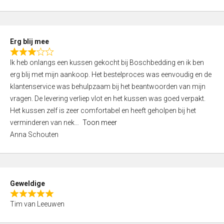
o
u
t
Erg blij mee
o
R
f
Ik heb onlangs een kussen gekocht bij Boschbedding en ik ben
a
5
erg blij met mijn aankoop. Het bestelproces was eenvoudig en de
t
klantenservice was behulpzaam bij het beantwoorden van mijn
e
vragen. De levering verliep vlot en het kussen was goed verpakt.
d
Het kussen zelf is zeer comfortabel en heeft geholpen bij het
3
verminderen van nek
Toon meer
,
Anna Schouten
0
o
u
t
Geweldige
o
R
f
Tim van Leeuwen
a
5
t