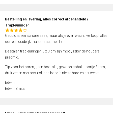
,
0
o
Bestelling en levering, alles correct afgehandeld /
u
Trapleuningen
t
R
o
Geduld is een schone zaak, maar als je even wacht, verloopt alles
a
f
correct, duidelijk mailcontact met Tim.
t
5
e
De stalen trapleuningen 3 x 3 cm zijn mooi, zeker de houders,
d
prachtig.
4
Tip voor het boren, geen boorolie, gewoon cobalt boortje 3 mm,
,
druk zetten met accutol, dan boor je niet te hard en het werkt.
0
o
Edwin
u
Edwin Smits
t
o
f
5