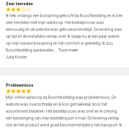
t
Zeer tevreden
o
R
f
Ik heb onlangs een boxspring gekocht bij Boschbedding en ik ben
a
5
zeer tevreden met mijn aankoop. Het bestelproces was
t
eenvoudig en de website was gebruiksvriendelijk. De levering was
e
op tijd en de installatie verliep snel. Ik slaap nu al een paar weken
d
op mijn nieuwe boxspring en het comfort is geweldig. Ik zou
3
Boschbedding aanbevelen
Toon meer
,
Julia Koster
0
o
u
t
Probleemloos
o
R
f
Mijn online aankoop bij Boschbedding was probleemloos. De
a
5
website was overzichtelijk en ik kon gemakkelijk door het
t
assortiment bladeren. Het bestelproces was snel en ik ontving
e
een bevestiging van mijn bestelling per e-mail. De levering verliep
d
vlot en het product werd goed beschermd tijdens het transport. Ik
5