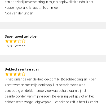
een aanzienlijke verbetering in mijn slaapkwaliteit sinds ik het
4
kussen gebruik. Ik raad
Toon meer
,
Noa van der Linden
0
o
u
t
Super goed geholpen
o
R
f
Thijs Hofman
a
5
t
e
d
Dekbed zeer tevreden
3
R
,
Ik heb onlangs een dekbed gekocht bij Boschbedding en ik ben
a
0
zeer tevreden met mijn aankoop. Het bestelproces was
t
o
eenvoudig en de klantenservice was behulpzaam bij het
e
u
beantwoorden van mijn vragen. De levering verliep vlot en het
d
t
dekbed werd zorgvuldig verpakt. Het dekbed zelf is heerlijk zacht
4