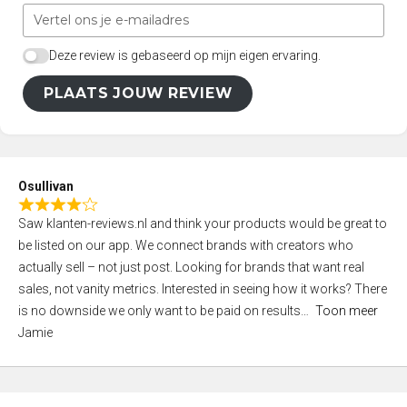
Deze review is gebaseerd op mijn eigen ervaring.
PLAATS JOUW REVIEW
Osullivan
R
Saw klanten-reviews.nl and think your products would be great to
a
be listed on our app. We connect brands with creators who
t
actually sell – not just post. Looking for brands that want real
e
sales, not vanity metrics. Interested in seeing how it works? There
d
is no downside we only want to be paid on results
Toon meer
4
Jamie
,
0
o