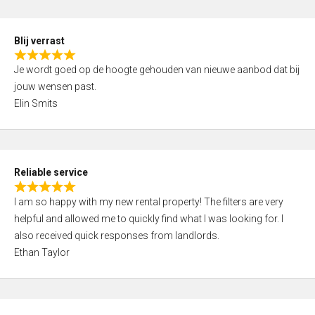
o
d
f
5
5
Blij verrast
,
R
0
Je wordt goed op de hoogte gehouden van nieuwe aanbod dat bij
a
o
jouw wensen past.
t
u
Elin Smits
e
t
d
o
5
f
,
5
Reliable service
0
R
o
I am so happy with my new rental property! The filters are very
a
u
helpful and allowed me to quickly find what I was looking for. I
t
t
also received quick responses from landlords.
e
o
Ethan Taylor
d
f
5
5
,
0