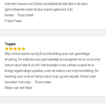
,
met een nieuwe ruit. Deze constateerde dat alle in de deur
0
gemonteerde ruiten te dun waren geleverd. Een
o
tweed
Toon meer
u
Frans Faas
t
o
f
5
Toppie
R
Mijn online aankoop bij Boschbedding was een geweldige
a
ervaring. De website was gemakkelijk te navigeren en ik vond snel
t
het product dat ik zocht. Het bestelproces verliep soepel en ik
e
kreeg regelmatige updates over de status van mijn bestelling. De
d
levering was snel en het product was goed verpakt. Ik ben zeer
5
tevreden met mijn
Toon meer
,
Milan van der Meer
0
o
u