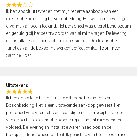
f
R
5
Ik ben absoluut tevreden met mijn recente aankoop van een
a
elektrische boxspring bij Boschbedding. Het was een geweldige
t
ervaring van begin tot eind. Het personeel was uiterst behulpzaam
e
en geduldig bij het beantwoorden van al mijn vragen. De levering
d
en installatie verliepen vlot en professioneel. De elektrische
3
functies van de boxspring werken perfect en ik
Toon meer
,
Sam de Boer
0
o
u
t
Uitstekend
o
R
f
Ik ben ontzettend blij met mijn elektrische boxspring van
a
5
Boschbedding. Het is een uitstekende aankoop geweest. Het
t
personeel was vriendelijk en geduldig en hielp me bij het vinden
e
van de perfecte elektrische boxspring die aan al mijn wensen
d
voldeed. De levering en installatie waren naadloos en de
5
boxspring functioneert perfect. Ik geniet nu van het
Toon meer