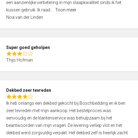
een aanzienlijke verbetering in mijn slaapkwaliteit sinds ik het
4
kussen gebruik. Ik raad
Toon meer
,
Noa van der Linden
0
o
u
t
Super goed geholpen
o
R
f
Thijs Hofman
a
5
t
e
d
Dekbed zeer tevreden
3
R
,
Ik heb onlangs een dekbed gekocht bij Boschbedding en ik ben
a
0
zeer tevreden met mijn aankoop. Het bestelproces was
t
o
eenvoudig en de klantenservice was behulpzaam bij het
e
u
beantwoorden van mijn vragen. De levering verliep vlot en het
d
t
dekbed werd zorgvuldig verpakt. Het dekbed zelf is heerlijk zacht
4