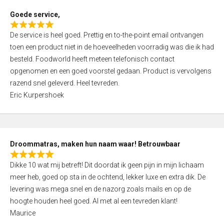
t
Goede service,
o
R
f
De service is heel goed. Prettig en to-the-point email ontvangen
a
5
toen een product niet in de hoeveelheden voorradig was die ik had
t
besteld. Foodworld heeft meteen telefonisch contact
e
opgenomen en een goed voorstel gedaan. Product is vervolgens
d
razend snel geleverd. Heel tevreden.
5
Eric Kurpershoek
,
0
o
u
Droommatras, maken hun naam waar! Betrouwbaar
t
R
o
Dikke 10 wat mij betreft! Dit doordat ik geen pijn in mijn lichaam
a
f
meer heb, goed op sta in de ochtend, lekker luxe en extra dik. De
t
5
levering was mega snel en de nazorg zoals mails en op de
e
hoogte houden heel goed. Al met al een tevreden klant!
d
Maurice
5