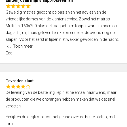
Eindelijk van mijn slaapprobleem af!
R
Geweldig matras gekocht op basis van het advies van de
a
vriendelijke dames van de klantenservice. Zowel het matras
t
Multiflex 160×200 plus de traagschuim topper waren binnen een
e
dag al bij mij thuis geleverd en ik kon er dezelfde avond nog op
d
slapen. Voor het eerst in tijden niet wakker geworden in de nacht.
5
Ik
Toon meer
,
Eda
0
o
u
t
Tevreden klant
o
R
f
De levering van de bestelling liep niet helemaal naar wens, maar
a
5
de producten die we ontvangen hebben maken dat we dat snel
t
vergeten.
e
d
Eerlijk en duidelijk mailcontact gehad over de bestelstatus, met
4
Tim!