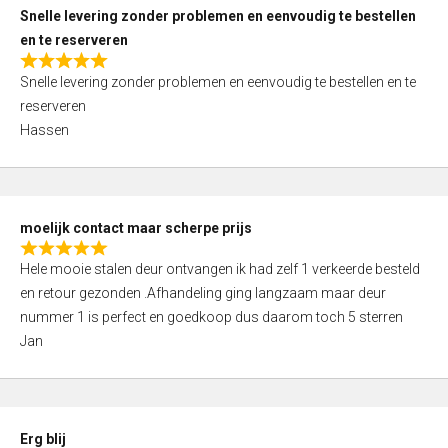
u
Snelle levering zonder problemen en eenvoudig te bestellen
t
en te reserveren
o
R
f
Snelle levering zonder problemen en eenvoudig te bestellen en te
a
5
reserveren
t
Hassen
e
d
5
,
moelijk contact maar scherpe prijs
0
R
o
Hele mooie stalen deur ontvangen ik had zelf 1 verkeerde besteld
a
u
en retour gezonden .Afhandeling ging langzaam maar deur
t
t
nummer 1 is perfect en goedkoop dus daarom toch 5 sterren
e
o
Jan
d
f
5
5
,
0
Erg blij