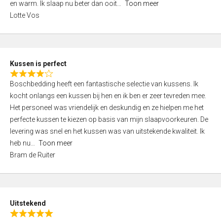
o
en warm. Ik slaap nu beter dan ooit
Toon meer
,
f
Lotte Vos
0
5
o
u
t
Kussen is perfect
o
R
f
Boschbedding heeft een fantastische selectie van kussens. Ik
a
5
kocht onlangs een kussen bij hen en ik ben er zeer tevreden mee.
t
Het personeel was vriendelijk en deskundig en ze hielpen me het
e
perfecte kussen te kiezen op basis van mijn slaapvoorkeuren. De
d
levering was snel en het kussen was van uitstekende kwaliteit. Ik
4
heb nu
Toon meer
,
Bram de Ruiter
0
o
u
t
Uitstekend
o
R
f