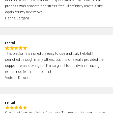
landlord was quick to answer my questions. The entire rental
e
o
process was smooth and stress-free. I’ll definitely use this site
d
f
again for my next move.
5
5
Hanna Vergara
,
0
o
u
rental
t
R
o
This platform is incredibly easy to use and truly helpful. I
a
f
searched through many others, but this one really provided the
t
5
support I was looking for. I’m so glad I found it—an amazing
e
experience from start to finish.
d
Victoria Dawson
5
,
0
o
rental
u
R
t
Great platform with lots of options. The website is clear, easy to