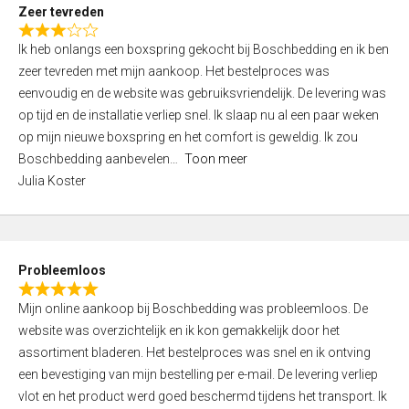
t
Zeer tevreden
o
R
f
Ik heb onlangs een boxspring gekocht bij Boschbedding en ik ben
a
5
zeer tevreden met mijn aankoop. Het bestelproces was
t
eenvoudig en de website was gebruiksvriendelijk. De levering was
e
op tijd en de installatie verliep snel. Ik slaap nu al een paar weken
d
op mijn nieuwe boxspring en het comfort is geweldig. Ik zou
3
Boschbedding aanbevelen
Toon meer
,
Julia Koster
0
o
u
t
Probleemloos
o
R
f
Mijn online aankoop bij Boschbedding was probleemloos. De
a
5
website was overzichtelijk en ik kon gemakkelijk door het
t
assortiment bladeren. Het bestelproces was snel en ik ontving
e
een bevestiging van mijn bestelling per e-mail. De levering verliep
d
vlot en het product werd goed beschermd tijdens het transport. Ik
5