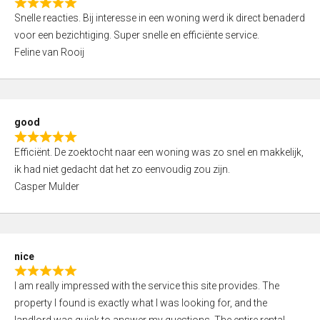
R
u
Snelle reacties. Bij interesse in een woning werd ik direct benaderd
a
t
voor een bezichtiging. Super snelle en efficiënte service.
t
o
Feline van Rooij
e
f
d
5
5
,
good
0
R
o
Efficiënt. De zoektocht naar een woning was zo snel en makkelijk,
a
u
ik had niet gedacht dat het zo eenvoudig zou zijn.
t
t
Casper Mulder
e
o
d
f
5
5
,
nice
0
R
o
I am really impressed with the service this site provides. The
a
u
property I found is exactly what I was looking for, and the
t
t