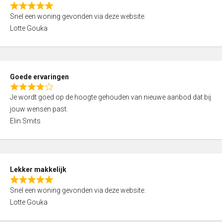
o
R
u
Snel een woning gevonden via deze website.
a
t
Lotte Gouka
t
o
e
f
d
5
5
Goede ervaringen
,
R
0
Je wordt goed op de hoogte gehouden van nieuwe aanbod dat bij
a
o
jouw wensen past.
t
u
Elin Smits
e
t
d
o
4
f
,
5
Lekker makkelijk
0
R
o
Snel een woning gevonden via deze website.
a
u
Lotte Gouka
t
t
e