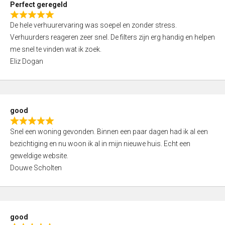
Perfect geregeld
o
R
u
De hele verhuurervaring was soepel en zonder stress.
a
t
Verhuurders reageren zeer snel. De filters zijn erg handig en helpen
t
o
me snel te vinden wat ik zoek.
e
f
Eliz Dogan
d
5
5
,
0
good
o
R
u
Snel een woning gevonden. Binnen een paar dagen had ik al een
a
t
bezichtiging en nu woon ik al in mijn nieuwe huis. Echt een
t
o
geweldige website.
e
f
Douwe Scholten
d
5
5
,
0
good
o