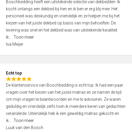
Boschbedding heeft een uitstekende selectie van dekbedden. Ik
a
5
kocht onlangs een dekbed bij hen en ik ben er erg blij mee. Het
t
personeel was deskundig en vriendelijk en ze hielpen me bij het
e
kiezen van het juiste dekbed op basis van mijn behoeften. De
d
levering was snel en het dekbed was van uitstekende kwaliteit.
5
Ik
Toon meer
,
Isa Meijer
0
o
u
t
Echt top
o
R
f
De klantenservice van Boschbedding is echt top. Ik had een paar
a
5
vragen over het kiezen van het juiste matras en ze namen de tijd
t
om mijn vragen te beantwoorden en me te adviseren. Ze waren
e
geduldig en vriendelijk zelfs toen ik meerdere keren van gedachten
d
veranderde. Uiteindelijk heb ik een geweldig matras gekocht en
5
ik
Toon meer
,
Luuk van den Bosch
0