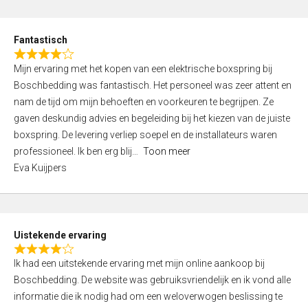
e
d
Fantastisch
5
R
,
Mijn ervaring met het kopen van een elektrische boxspring bij
a
0
Boschbedding was fantastisch. Het personeel was zeer attent en
t
o
nam de tijd om mijn behoeften en voorkeuren te begrijpen. Ze
e
u
gaven deskundig advies en begeleiding bij het kiezen van de juiste
d
t
boxspring. De levering verliep soepel en de installateurs waren
4
o
professioneel. Ik ben erg blij
Toon meer
,
f
Eva Kuijpers
0
5
o
u
t
Uistekende ervaring
o
R
f
Ik had een uitstekende ervaring met mijn online aankoop bij
a
5
Boschbedding. De website was gebruiksvriendelijk en ik vond alle
t
informatie die ik nodig had om een weloverwogen beslissing te
e