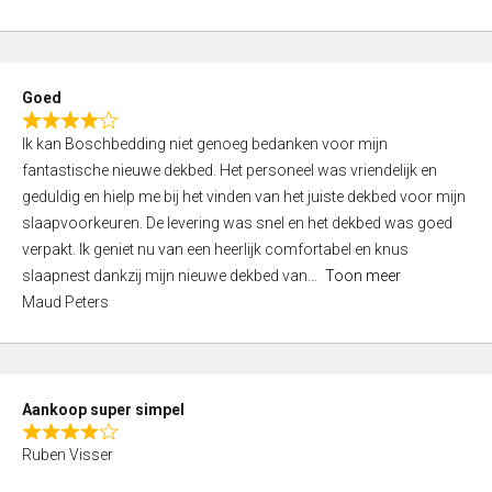
a
5
t
e
d
Goed
4
R
,
Ik kan Boschbedding niet genoeg bedanken voor mijn
a
0
fantastische nieuwe dekbed. Het personeel was vriendelijk en
t
o
geduldig en hielp me bij het vinden van het juiste dekbed voor mijn
e
u
slaapvoorkeuren. De levering was snel en het dekbed was goed
d
t
verpakt. Ik geniet nu van een heerlijk comfortabel en knus
4
o
slaapnest dankzij mijn nieuwe dekbed van
Toon meer
,
f
Maud Peters
0
5
o
u
t
Aankoop super simpel
o
R
f
Ruben Visser
a
5