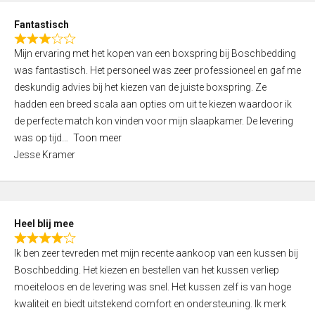
u
d
t
Fantastisch
4
o
R
,
f
Mijn ervaring met het kopen van een boxspring bij Boschbedding
a
0
5
was fantastisch. Het personeel was zeer professioneel en gaf me
t
o
deskundig advies bij het kiezen van de juiste boxspring. Ze
e
u
hadden een breed scala aan opties om uit te kiezen waardoor ik
d
t
de perfecte match kon vinden voor mijn slaapkamer. De levering
3
o
was op tijd
Toon meer
,
f
Jesse Kramer
0
5
o
u
t
Heel blij mee
o
R
f
Ik ben zeer tevreden met mijn recente aankoop van een kussen bij
a
5
Boschbedding. Het kiezen en bestellen van het kussen verliep
t
moeiteloos en de levering was snel. Het kussen zelf is van hoge
e
kwaliteit en biedt uitstekend comfort en ondersteuning. Ik merk
d