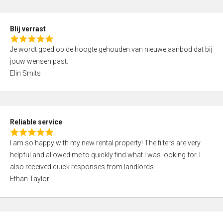
o
d
f
5
5
Blij verrast
,
R
0
Je wordt goed op de hoogte gehouden van nieuwe aanbod dat bij
a
o
jouw wensen past.
t
u
Elin Smits
e
t
d
o
5
f
,
5
Reliable service
0
R
o
I am so happy with my new rental property! The filters are very
a
u
helpful and allowed me to quickly find what I was looking for. I
t
t
also received quick responses from landlords.
e
o
Ethan Taylor
d
f
5
5
,
0