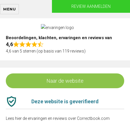
Skip
REVIEW AANMELDEN
MENU
to
content
Beoordelingen, klachten, ervaringen en reviews van
4,6
Rated
4,6 van 5 sterren (op basis van 119 reviews)
4,6
out
of
5
Naar de website
Deze website is geverifieerd
Lees hier de ervaringen en reviews over Correctbook.com