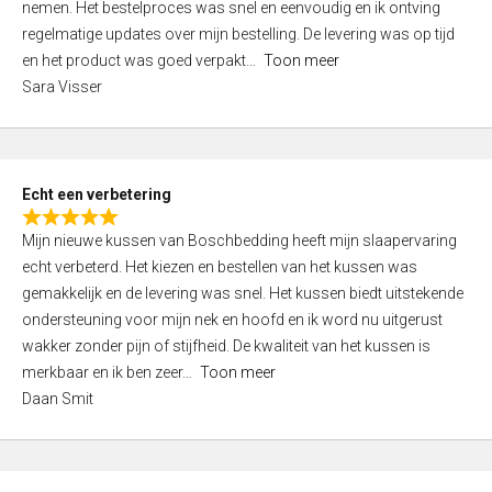
nemen. Het bestelproces was snel en eenvoudig en ik ontving
d
regelmatige updates over mijn bestelling. De levering was op tijd
4
en het product was goed verpakt
Toon meer
,
Sara Visser
0
o
u
t
Echt een verbetering
o
R
f
Mijn nieuwe kussen van Boschbedding heeft mijn slaapervaring
a
5
echt verbeterd. Het kiezen en bestellen van het kussen was
t
gemakkelijk en de levering was snel. Het kussen biedt uitstekende
e
ondersteuning voor mijn nek en hoofd en ik word nu uitgerust
d
wakker zonder pijn of stijfheid. De kwaliteit van het kussen is
5
merkbaar en ik ben zeer
Toon meer
,
Daan Smit
0
o
u