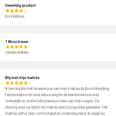
t
Geweldig product
o
R
f
Evi Veldhuis
a
5
t
e
d
1 Woord wow
4
R
,
Jayden Bakker
a
0
t
o
e
u
d
t
Blij met mijn matras
5
o
R
,
f
Ik ben erg blij met de aankoop van mijn matras bij Boschbedding.
a
0
5
Het bestelproces was eenvoudig en de klantenservice was
t
o
vriendelijk en snel in het beantwoorden van mijn vragen. De
e
u
levering was op tijd en de matras werd zorgvuldig geplaatst. Het
d
t
matras zelf is zeer comfortabel en ondersteunend. Ik slaap nu