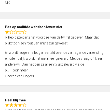
,
MK
0
o
u
t
Pas op malifide webshop levert niet.
o
R
Ik heb deze partij het voordeel van de twijfel gegeven. Maar dat
f
a
blijkt toch een fout van mij te zijn geweest.
5
t
e
Er wordt leugen na leugen verteld over de vertragende verzending
d
en uiteindelijk wordt het niet meer geleverd. Met de vraag of ik een
1
andere wil. Dan hebben ze al een tv uitgeleverd via de
,
p
Toon meer
0
George van Engers
o
u
t
o
Heel blij mee
f
R