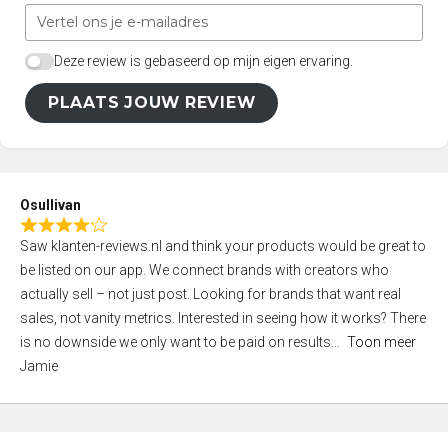
Deze review is gebaseerd op mijn eigen ervaring.
PLAATS JOUW REVIEW
Osullivan
R
Saw klanten-reviews.nl and think your products would be great to
a
be listed on our app. We connect brands with creators who
t
actually sell – not just post. Looking for brands that want real
e
sales, not vanity metrics. Interested in seeing how it works? There
d
is no downside we only want to be paid on results
Toon meer
4
Jamie
,
0
o