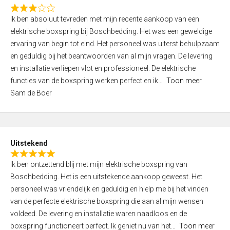
f
R
5
Ik ben absoluut tevreden met mijn recente aankoop van een
a
elektrische boxspring bij Boschbedding. Het was een geweldige
t
ervaring van begin tot eind. Het personeel was uiterst behulpzaam
e
en geduldig bij het beantwoorden van al mijn vragen. De levering
d
en installatie verliepen vlot en professioneel. De elektrische
3
functies van de boxspring werken perfect en ik
Toon meer
,
Sam de Boer
0
o
u
t
Uitstekend
o
R
f
Ik ben ontzettend blij met mijn elektrische boxspring van
a
5
Boschbedding. Het is een uitstekende aankoop geweest. Het
t
personeel was vriendelijk en geduldig en hielp me bij het vinden
e
van de perfecte elektrische boxspring die aan al mijn wensen
d
voldeed. De levering en installatie waren naadloos en de
5
boxspring functioneert perfect. Ik geniet nu van het
Toon meer