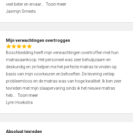
5
o
veel beter en ervaar
Toon meer
,
f
Jasmijn Smeets
0
5
o
u
t
Mijn verwachtingen overtroggen
o
R
f
Boschbedding heeft mijn verwachtingen overtroffen met hun
a
5
matrasaankoop. Het personeel was zeer behulpzaam en
t
deskundig en ze hielpen me het perfecte matras te vinden op
e
basis van mijn voorkeuren en behoeften. De levering verliep
d
probleemloos en de matras was van hoge kwaliteit. Ik ben zeer
5
tevreden met mijn slaapervaring sinds ik het nieuwe matras
,
heb
Toon meer
0
Lynn Hoekstra
o
u
t
o
Absoluut tevreden