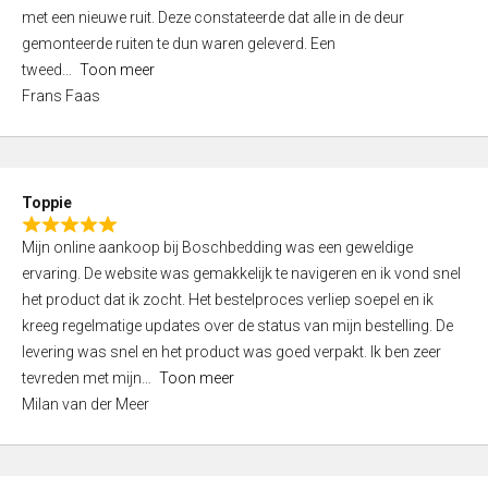
,
met een nieuwe ruit. Deze constateerde dat alle in de deur
0
gemonteerde ruiten te dun waren geleverd. Een
o
tweed
Toon meer
u
Frans Faas
t
o
f
5
Toppie
R
Mijn online aankoop bij Boschbedding was een geweldige
a
ervaring. De website was gemakkelijk te navigeren en ik vond snel
t
het product dat ik zocht. Het bestelproces verliep soepel en ik
e
kreeg regelmatige updates over de status van mijn bestelling. De
d
levering was snel en het product was goed verpakt. Ik ben zeer
5
tevreden met mijn
Toon meer
,
Milan van der Meer
0
o
u