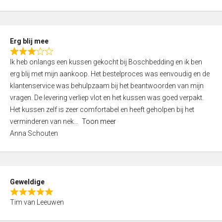
o
u
t
Erg blij mee
o
R
f
Ik heb onlangs een kussen gekocht bij Boschbedding en ik ben
a
5
erg blij met mijn aankoop. Het bestelproces was eenvoudig en de
t
klantenservice was behulpzaam bij het beantwoorden van mijn
e
vragen. De levering verliep vlot en het kussen was goed verpakt.
d
Het kussen zelf is zeer comfortabel en heeft geholpen bij het
3
verminderen van nek
Toon meer
,
Anna Schouten
0
o
u
t
Geweldige
o
R
f
Tim van Leeuwen
a
5
t