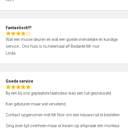
4
,
0
o
Fantastisch!!!
u
R
t
Wat een mooie deuren en wat een goede vriendelijke en kundige
a
o
service… Ons huis is nu helemaal af! Bedankt Mr. noir
t
f
Linda
e
5
d
4
,
Goede service
0
R
o
Bij een bij ons geplaatste taatsdeur was een ruit gesneuveld.
a
u
t
Kan gebeuren maar wel vervelend..
t
e
o
Contact opgenomen met Mr Noir om een nieuwe ruit te bestellen.
d
f
5
Ging even tijd overheen maar er kwam op afspraak een monteur
5