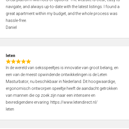
a
o
navigate, and always up-to-date with the latest listings. I found a
t
f
great apartment within my budget, and the whole process was
e
5
hassle-free.
d
Daniel
5
,
0
o
leten
u
R
t
In de wereld van seksspeeltjes is innovatie van groot belang, en
a
o
een van de meest opwindende ontwikkelingen is de Leten
t
f
Masturbator, nu beschikbaar in Nederland. Dit hoogwaardige,
e
5
ergonomisch ontworpen speeltje heeft de aandacht getrokken
d
van mannen die op zoek zijn naar een intensere en
5
bevredigendere ervaring. https://www.letendirect.nl/
,
leten
0
o
u