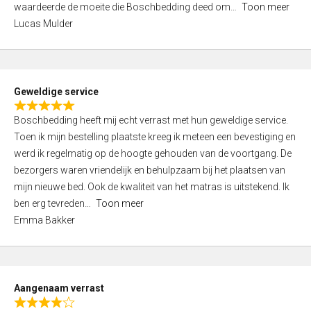
waardeerde de moeite die Boschbedding deed om
Toon meer
,
Lucas Mulder
0
o
u
t
Geweldige service
o
R
f
Boschbedding heeft mij echt verrast met hun geweldige service.
a
5
Toen ik mijn bestelling plaatste kreeg ik meteen een bevestiging en
t
werd ik regelmatig op de hoogte gehouden van de voortgang. De
e
bezorgers waren vriendelijk en behulpzaam bij het plaatsen van
d
mijn nieuwe bed. Ook de kwaliteit van het matras is uitstekend. Ik
5
ben erg tevreden
Toon meer
,
Emma Bakker
0
o
u
t
Aangenaam verrast
o
R