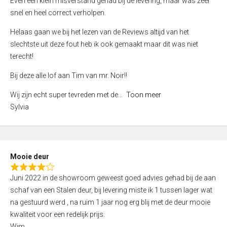
Even een klein misverstand gehad bij de levering, maar was zeer
5
a
snel en heel correct verholpen.
t
e
Helaas gaan we bij het lezen van de Reviews altijd van het
d
slechtste uit deze fout heb ik ook gemaakt maar dit was niet
4
terecht!
,
Bij deze alle lof aan Tim van mr. Noir!!
0
o
Wij zijn echt super tevreden met de
Toon meer
u
Sylvia
t
o
f
5
Mooie deur
R
Juni 2022 in de showroom geweest goed advies gehad bij de aan
a
schaf van een Stalen deur, bij levering miste ik 1 tussen lager wat
t
na gestuurd werd , na ruim 1 jaar nog erg blij met de deur mooie
e
kwaliteit voor een redelijk prijs.
d
Wim