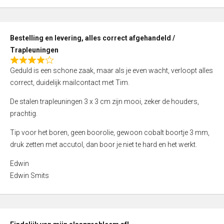
,
0
o
Bestelling en levering, alles correct afgehandeld /
u
Trapleuningen
t
R
o
Geduld is een schone zaak, maar als je even wacht, verloopt alles
a
f
correct, duidelijk mailcontact met Tim.
t
5
e
De stalen trapleuningen 3 x 3 cm zijn mooi, zeker de houders,
d
prachtig.
4
Tip voor het boren, geen boorolie, gewoon cobalt boortje 3 mm,
,
druk zetten met accutol, dan boor je niet te hard en het werkt.
0
o
Edwin
u
Edwin Smits
t
o
f
5