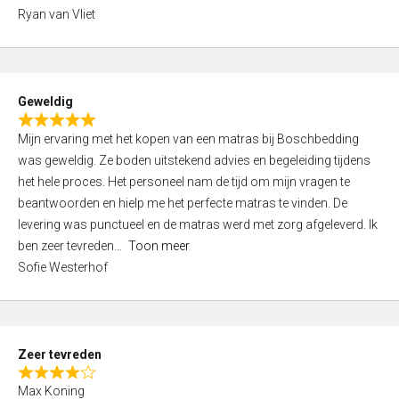
,
Ryan van Vliet
0
o
u
t
Geweldig
o
R
f
Mijn ervaring met het kopen van een matras bij Boschbedding
a
5
was geweldig. Ze boden uitstekend advies en begeleiding tijdens
t
het hele proces. Het personeel nam de tijd om mijn vragen te
e
beantwoorden en hielp me het perfecte matras te vinden. De
d
levering was punctueel en de matras werd met zorg afgeleverd. Ik
5
ben zeer tevreden
Toon meer
,
Sofie Westerhof
0
o
u
t
Zeer tevreden
o
R
f
Max Koning