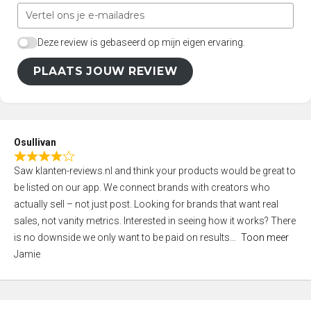
Deze review is gebaseerd op mijn eigen ervaring.
PLAATS JOUW REVIEW
Osullivan
R
Saw klanten-reviews.nl and think your products would be great to
a
be listed on our app. We connect brands with creators who
t
actually sell – not just post. Looking for brands that want real
e
sales, not vanity metrics. Interested in seeing how it works? There
d
is no downside we only want to be paid on results
Toon meer
4
Jamie
,
0
o