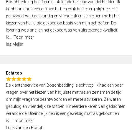
Boschbedding heeft een uitstekende selectie van dekbedden. Ik
a
5
kocht onlangs een dekbed bij hen en ik ben er erg blij mee. Het
t
personeel was deskundig en vriendelijk en ze hielpen me bij het
e
kiezen van het juiste dekbed op basis van mijn behoeften. De
d
levering was snel en het dekbed was van uitstekende kwaliteit.
5
Ik
Toon meer
,
Isa Meijer
0
o
u
t
Echt top
o
R
f
De klantenservice van Boschbedding is echt top. Ik had een paar
a
5
vragen over het kiezen van het juiste matras en ze namen de tijd
t
om mijn vragen te beantwoorden en me te adviseren. Ze waren
e
geduldig en vriendelijk zelfs toen ik meerdere keren van gedachten
d
veranderde. Uiteindelijk heb ik een geweldig matras gekocht en
5
ik
Toon meer
,
Luuk van den Bosch
0