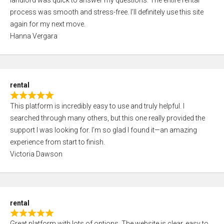
landlord was quick to answer my questions. The entire rental
e
o
process was smooth and stress-free. I’ll definitely use this site
d
f
again for my next move.
5
5
Hanna Vergara
,
0
o
u
rental
t
R
o
This platform is incredibly easy to use and truly helpful. I
a
f
searched through many others, but this one really provided the
t
5
support I was looking for. I’m so glad I found it—an amazing
e
experience from start to finish.
d
Victoria Dawson
5
,
0
o
rental
u
R
t
Great platform with lots of options. The website is clear, easy to