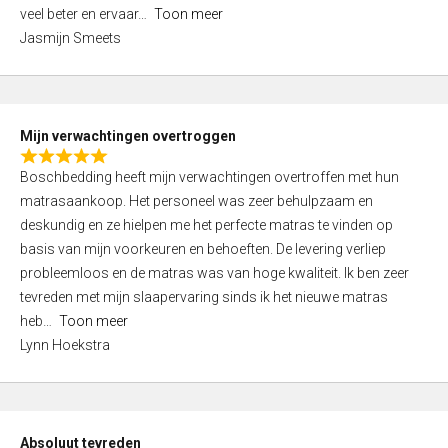
5
o
veel beter en ervaar
Toon meer
,
f
Jasmijn Smeets
0
5
o
u
t
Mijn verwachtingen overtroggen
o
R
f
Boschbedding heeft mijn verwachtingen overtroffen met hun
a
5
matrasaankoop. Het personeel was zeer behulpzaam en
t
deskundig en ze hielpen me het perfecte matras te vinden op
e
basis van mijn voorkeuren en behoeften. De levering verliep
d
probleemloos en de matras was van hoge kwaliteit. Ik ben zeer
5
tevreden met mijn slaapervaring sinds ik het nieuwe matras
,
heb
Toon meer
0
Lynn Hoekstra
o
u
t
o
Absoluut tevreden