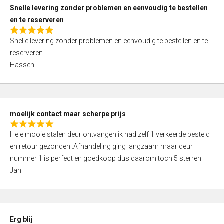
u
Snelle levering zonder problemen en eenvoudig te bestellen
t
en te reserveren
o
R
f
Snelle levering zonder problemen en eenvoudig te bestellen en te
a
5
reserveren
t
Hassen
e
d
5
,
moelijk contact maar scherpe prijs
0
R
o
Hele mooie stalen deur ontvangen ik had zelf 1 verkeerde besteld
a
u
en retour gezonden .Afhandeling ging langzaam maar deur
t
t
nummer 1 is perfect en goedkoop dus daarom toch 5 sterren
e
o
Jan
d
f
5
5
,
0
Erg blij