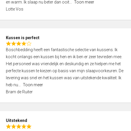
o
en warm. Ik slaap nu beter dan ooit
Toon meer
,
f
Lotte Vos
0
5
o
u
t
Kussen is perfect
o
R
f
Boschbedding heeft een fantastische selectie van kussens. Ik
a
5
kocht onlangs een kussen bij hen en ik ben er zeer tevreden mee.
t
Het personeel was vriendelijk en deskundig en ze hielpen me het
e
perfecte kussen te kiezen op basis van mijn slaapvoorkeuren. De
d
levering was snel en het kussen was van uitstekende kwaliteit. Ik
4
heb nu
Toon meer
,
Bram de Ruiter
0
o
u
t
Uitstekend
o
R
f