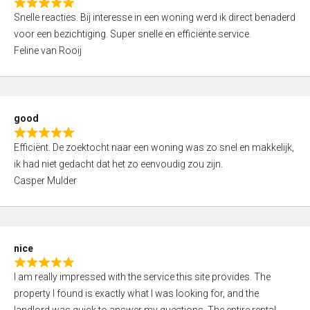
R
u
Snelle reacties. Bij interesse in een woning werd ik direct benaderd
a
t
voor een bezichtiging. Super snelle en efficiënte service.
t
o
Feline van Rooij
e
f
d
5
5
,
good
0
R
o
Efficiënt. De zoektocht naar een woning was zo snel en makkelijk,
a
u
ik had niet gedacht dat het zo eenvoudig zou zijn.
t
t
Casper Mulder
e
o
d
f
5
5
,
nice
0
R
o
I am really impressed with the service this site provides. The
a
u
property I found is exactly what I was looking for, and the
t
t