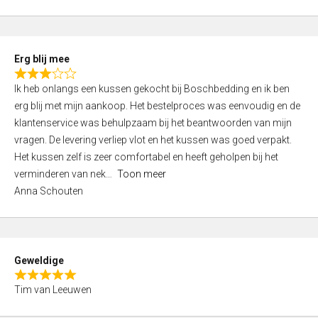
o
u
t
Erg blij mee
o
R
f
Ik heb onlangs een kussen gekocht bij Boschbedding en ik ben
a
5
erg blij met mijn aankoop. Het bestelproces was eenvoudig en de
t
klantenservice was behulpzaam bij het beantwoorden van mijn
e
vragen. De levering verliep vlot en het kussen was goed verpakt.
d
Het kussen zelf is zeer comfortabel en heeft geholpen bij het
3
verminderen van nek
Toon meer
,
Anna Schouten
0
o
u
t
Geweldige
o
R
f
Tim van Leeuwen
a
5
t