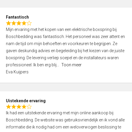
e
d
Fantastisch
5
R
,
Mijn ervaring met het kopen van een elektrische boxspring bij
a
0
Boschbedding was fantastisch. Het personeel was zeer attent en
t
o
nam de tijd om mijn behoeften en voorkeuren te begrijpen. Ze
e
u
gaven deskundig advies en begeleiding bij het kiezen van de juiste
d
t
boxspring. De levering verliep soepel en de installateurs waren
4
o
professioneel. Ik ben erg blij
Toon meer
,
f
Eva Kuijpers
0
5
o
u
t
Uistekende ervaring
o
R
f
Ik had een uitstekende ervaring met mijn online aankoop bij
a
5
Boschbedding. De website was gebruiksvriendelijk en ik vond alle
t
informatie die ik nodig had om een weloverwogen beslissing te
e