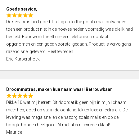
t
Goede service,
o
R
f
De service is heel goed. Prettig en to-the-point email ontvangen
a
5
toen een product niet in de hoeveelheden voorradig was die ik had
t
besteld. Foodworld heeft meteen telefonisch contact
e
opgenomen en een goed voorstel gedaan. Product is vervolgens
d
razend snel geleverd. Heel tevreden.
5
Eric Kurpershoek
,
0
o
u
Droommatras, maken hun naam waar! Betrouwbaar
t
R
o
Dikke 10 wat mij betreft! Dit doordat ik geen pijn in mijn lichaam
a
f
meer heb, goed op sta in de ochtend, lekker luxe en extra dik. De
t
5
levering was mega snel en de nazorg zoals mails en op de
e
hoogte houden heel goed. Al met al een tevreden klant!
d
Maurice
5