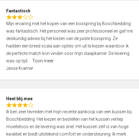
u
d
t
Fantastisch
4
o
R
,
f
Mijn ervaring met het kopen van een boxspring bij Boschbedding
a
0
5
was fantastisch. Het personeel was zeer professioneel en gaf me
t
o
deskundig advies bij het kiezen van de juiste boxspring. Ze
e
u
hadden een breed scala aan opties om uit te kiezen waardoor ik
d
t
de perfecte match kon vinden voor mijn slaapkamer. De levering
3
o
was op tijd
Toon meer
,
f
Jesse Kramer
0
5
o
u
t
Heel blij mee
o
R
f
Ik ben zeer tevreden met mijn recente aankoop van een kussen bij
a
5
Boschbedding. Het kiezen en bestellen van het kussen verliep
t
moeiteloos en de levering was snel. Het kussen zelf is van hoge
e
kwaliteit en biedt uitstekend comfort en ondersteuning. Ik merk
d