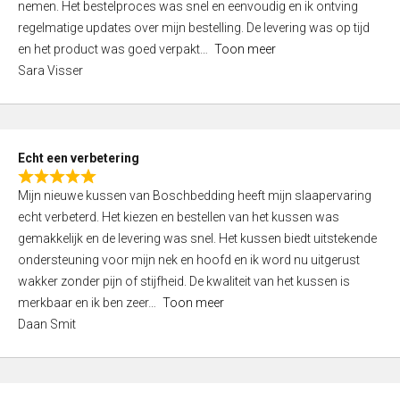
nemen. Het bestelproces was snel en eenvoudig en ik ontving
d
regelmatige updates over mijn bestelling. De levering was op tijd
4
en het product was goed verpakt
Toon meer
,
Sara Visser
0
o
u
t
Echt een verbetering
o
R
f
Mijn nieuwe kussen van Boschbedding heeft mijn slaapervaring
a
5
echt verbeterd. Het kiezen en bestellen van het kussen was
t
gemakkelijk en de levering was snel. Het kussen biedt uitstekende
e
ondersteuning voor mijn nek en hoofd en ik word nu uitgerust
d
wakker zonder pijn of stijfheid. De kwaliteit van het kussen is
5
merkbaar en ik ben zeer
Toon meer
,
Daan Smit
0
o
u