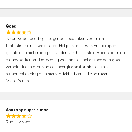
a
5
t
e
d
Goed
4
R
,
Ik kan Boschbedding niet genoeg bedanken voor mijn
a
0
fantastische nieuwe dekbed. Het personeel was vriendelijk en
t
o
geduldig en hielp me bij het vinden van het juiste dekbed voor mijn
e
u
slaapvoorkeuren. De levering was snel en het dekbed was goed
d
t
verpakt. Ik geniet nu van een heerlijk comfortabel en knus
4
o
slaapnest dankzij mijn nieuwe dekbed van
Toon meer
,
f
Maud Peters
0
5
o
u
t
Aankoop super simpel
o
R
f
Ruben Visser
a
5