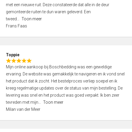
,
met een nieuwe ruit. Deze constateerde dat alle in de deur
0
gemonteerde ruiten te dun waren geleverd. Een
o
tweed
Toon meer
u
Frans Faas
t
o
f
5
Toppie
R
Mijn online aankoop bij Boschbedding was een geweldige
a
ervaring. De website was gemakkelijk te navigeren en ik vond snel
t
het product dat ik zocht. Het bestelproces verliep soepel en ik
e
kreeg regelmatige updates over de status van mijn bestelling. De
d
levering was snel en het product was goed verpakt. Ik ben zeer
5
tevreden met mijn
Toon meer
,
Milan van der Meer
0
o
u