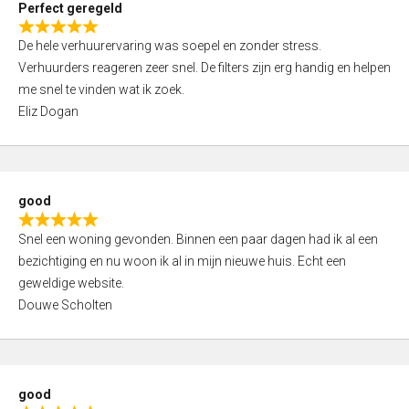
Perfect geregeld
o
R
u
De hele verhuurervaring was soepel en zonder stress.
a
t
Verhuurders reageren zeer snel. De filters zijn erg handig en helpen
t
o
me snel te vinden wat ik zoek.
e
f
Eliz Dogan
d
5
5
,
0
good
o
R
u
Snel een woning gevonden. Binnen een paar dagen had ik al een
a
t
bezichtiging en nu woon ik al in mijn nieuwe huis. Echt een
t
o
geweldige website.
e
f
Douwe Scholten
d
5
5
,
0
good
o