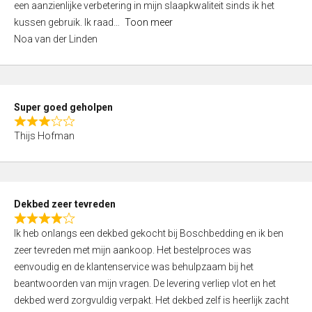
een aanzienlijke verbetering in mijn slaapkwaliteit sinds ik het
4
kussen gebruik. Ik raad
Toon meer
,
Noa van der Linden
0
o
u
t
Super goed geholpen
o
R
f
Thijs Hofman
a
5
t
e
d
Dekbed zeer tevreden
3
R
,
Ik heb onlangs een dekbed gekocht bij Boschbedding en ik ben
a
0
zeer tevreden met mijn aankoop. Het bestelproces was
t
o
eenvoudig en de klantenservice was behulpzaam bij het
e
u
beantwoorden van mijn vragen. De levering verliep vlot en het
d
t
dekbed werd zorgvuldig verpakt. Het dekbed zelf is heerlijk zacht
4