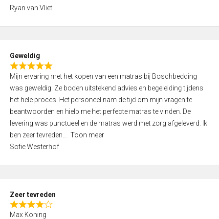
,
Ryan van Vliet
0
o
u
t
Geweldig
o
R
f
Mijn ervaring met het kopen van een matras bij Boschbedding
a
5
was geweldig. Ze boden uitstekend advies en begeleiding tijdens
t
het hele proces. Het personeel nam de tijd om mijn vragen te
e
beantwoorden en hielp me het perfecte matras te vinden. De
d
levering was punctueel en de matras werd met zorg afgeleverd. Ik
5
ben zeer tevreden
Toon meer
,
Sofie Westerhof
0
o
u
t
Zeer tevreden
o
R
f
Max Koning