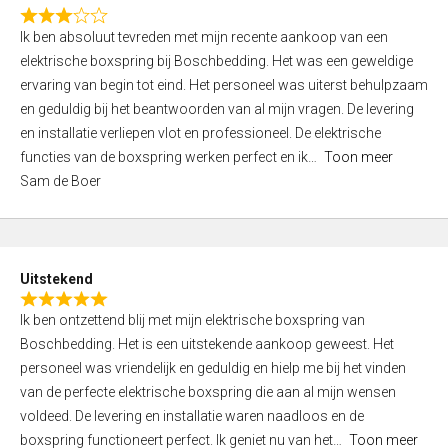
f
R
5
Ik ben absoluut tevreden met mijn recente aankoop van een
a
elektrische boxspring bij Boschbedding. Het was een geweldige
t
ervaring van begin tot eind. Het personeel was uiterst behulpzaam
e
en geduldig bij het beantwoorden van al mijn vragen. De levering
d
en installatie verliepen vlot en professioneel. De elektrische
3
functies van de boxspring werken perfect en ik
Toon meer
,
Sam de Boer
0
o
u
t
Uitstekend
o
R
f
Ik ben ontzettend blij met mijn elektrische boxspring van
a
5
Boschbedding. Het is een uitstekende aankoop geweest. Het
t
personeel was vriendelijk en geduldig en hielp me bij het vinden
e
van de perfecte elektrische boxspring die aan al mijn wensen
d
voldeed. De levering en installatie waren naadloos en de
5
boxspring functioneert perfect. Ik geniet nu van het
Toon meer