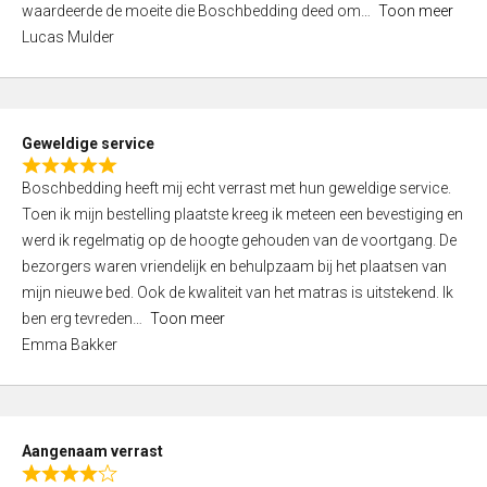
waardeerde de moeite die Boschbedding deed om
Toon meer
,
Lucas Mulder
0
o
u
t
Geweldige service
o
R
f
Boschbedding heeft mij echt verrast met hun geweldige service.
a
5
Toen ik mijn bestelling plaatste kreeg ik meteen een bevestiging en
t
werd ik regelmatig op de hoogte gehouden van de voortgang. De
e
bezorgers waren vriendelijk en behulpzaam bij het plaatsen van
d
mijn nieuwe bed. Ook de kwaliteit van het matras is uitstekend. Ik
5
ben erg tevreden
Toon meer
,
Emma Bakker
0
o
u
t
Aangenaam verrast
o
R