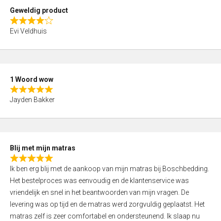
t
Geweldig product
o
R
f
Evi Veldhuis
a
5
t
e
d
1 Woord wow
4
R
,
Jayden Bakker
a
0
t
o
e
u
d
t
Blij met mijn matras
5
o
R
,
f
Ik ben erg blij met de aankoop van mijn matras bij Boschbedding.
a
0
5
Het bestelproces was eenvoudig en de klantenservice was
t
o
vriendelijk en snel in het beantwoorden van mijn vragen. De
e
u
levering was op tijd en de matras werd zorgvuldig geplaatst. Het
d
t
matras zelf is zeer comfortabel en ondersteunend. Ik slaap nu