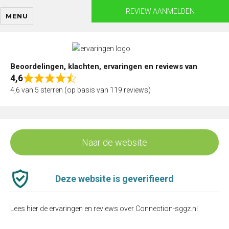
Skip
REVIEW AANMELDEN
MENU
to
content
Beoordelingen, klachten, ervaringen en reviews van
4,6
Rated
4,6 van 5 sterren (op basis van 119 reviews)
4,6
out
of
5
Naar de website
Deze website is geverifieerd
Lees hier de ervaringen en reviews over Connection-sggz.nl