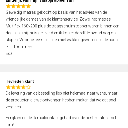
Eindelijk van mijn slaapprobleem af!
R
Geweldig matras gekocht op basis van het advies van de
a
vriendelijke dames van de klantenservice. Zowel het matras
t
Multiflex 160×200 plus de traagschuim topper waren binnen een
e
dag al bij mij thuis geleverd en ik kon er dezelfde avond nog op
d
slapen. Voor het eerst in tijden niet wakker geworden in de nacht.
5
Ik
Toon meer
,
Eda
0
o
u
t
Tevreden klant
o
R
f
De levering van de bestelling liep niet helemaal naar wens, maar
a
5
de producten die we ontvangen hebben maken dat we dat snel
t
vergeten.
e
d
Eerlijk en duidelijk mailcontact gehad over de bestelstatus, met
4
Tim!