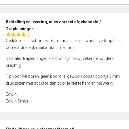
,
0
o
Bestelling en levering, alles correct afgehandeld /
u
Trapleuningen
t
R
o
Geduld is een schone zaak, maar als je even wacht, verloopt alles
a
f
correct, duidelijk mailcontact met Tim.
t
5
e
De stalen trapleuningen 3 x 3 cm zijn mooi, zeker de houders,
d
prachtig.
4
Tip voor het boren, geen boorolie, gewoon cobalt boortje 3 mm,
,
druk zetten met accutol, dan boor je niet te hard en het werkt.
0
o
Edwin
u
Edwin Smits
t
o
f
5