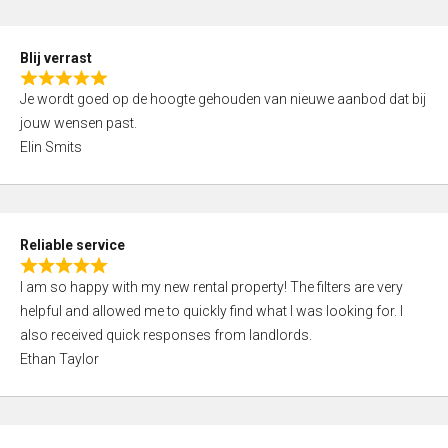
o
d
f
5
5
Blij verrast
,
R
0
Je wordt goed op de hoogte gehouden van nieuwe aanbod dat bij
a
o
jouw wensen past.
t
u
Elin Smits
e
t
d
o
5
f
,
5
Reliable service
0
R
o
I am so happy with my new rental property! The filters are very
a
u
helpful and allowed me to quickly find what I was looking for. I
t
t
also received quick responses from landlords.
e
o
Ethan Taylor
d
f
5
5
,
0