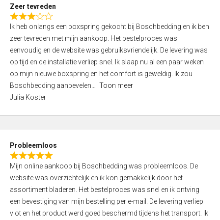
t
Zeer tevreden
o
R
f
Ik heb onlangs een boxspring gekocht bij Boschbedding en ik ben
a
5
zeer tevreden met mijn aankoop. Het bestelproces was
t
eenvoudig en de website was gebruiksvriendelijk. De levering was
e
op tijd en de installatie verliep snel. Ik slaap nu al een paar weken
d
op mijn nieuwe boxspring en het comfort is geweldig. Ik zou
3
Boschbedding aanbevelen
Toon meer
,
Julia Koster
0
o
u
t
Probleemloos
o
R
f
Mijn online aankoop bij Boschbedding was probleemloos. De
a
5
website was overzichtelijk en ik kon gemakkelijk door het
t
assortiment bladeren. Het bestelproces was snel en ik ontving
e
een bevestiging van mijn bestelling per e-mail. De levering verliep
d
vlot en het product werd goed beschermd tijdens het transport. Ik
5