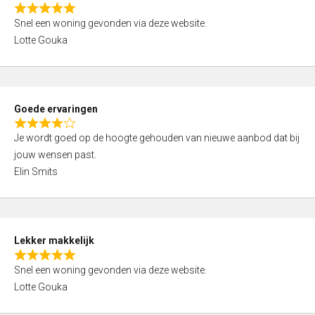
o
R
u
Snel een woning gevonden via deze website.
a
t
Lotte Gouka
t
o
e
f
d
5
5
Goede ervaringen
,
R
0
Je wordt goed op de hoogte gehouden van nieuwe aanbod dat bij
a
o
jouw wensen past.
t
u
Elin Smits
e
t
d
o
4
f
,
5
Lekker makkelijk
0
R
o
Snel een woning gevonden via deze website.
a
u
Lotte Gouka
t
t
e