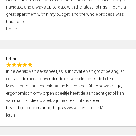
a
o
navigate, and always up-to-date with the latest listings. I found a
t
f
great apartment within my budget, and the whole process was
e
5
hassle-free.
d
Daniel
5
,
0
o
leten
u
R
t
In de wereld van seksspeeltjes is innovatie van groot belang, en
a
o
een van de meest opwindende ontwikkelingen is de Leten
t
f
Masturbator, nu beschikbaar in Nederland. Dit hoogwaardige,
e
5
ergonomisch ontworpen speeltje heeft de aandacht getrokken
d
van mannen die op zoek zijn naar een intensere en
5
bevredigendere ervaring. https://www.letendirect.nl/
,
leten
0
o
u