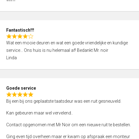
4
,
0
o
Fantastisch!!!
u
R
t
Wat een mooie deuren en wat een goede vriendelijke en kundige
a
o
service… Ons huis is nu helemaal af! Bedankt Mr. noir
t
f
Linda
e
5
d
4
,
Goede service
0
R
o
Bij een bij ons geplaatste taatsdeur was een ruit gesneuveld.
a
u
t
Kan gebeuren maar wel vervelend..
t
e
o
Contact opgenomen met Mr Noir om een nieuwe ruit te bestellen.
d
f
5
Ging even tijd overheen maar er kwam op afspraak een monteur
5