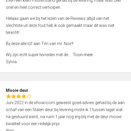
Even een klein misverstand gehad bij de levering, maar was zeer
5
a
snel en heel correct verholpen.
t
e
Helaas gaan we bij het lezen van de Reviews altijd van het
d
slechtste uit deze fout heb ik ook gemaakt maar dit was niet
4
terecht!
,
Bij deze alle lof aan Tim van mr. Noir!!
0
o
Wij zijn echt super tevreden met de
Toon meer
u
Sylvia
t
o
f
5
Mooie deur
R
Juni 2022 in de showroom geweest goed advies gehad bij de aan
a
schaf van een Stalen deur, bij levering miste ik 1 tussen lager wat
t
na gestuurd werd , na ruim 1 jaar nog erg blij met de deur mooie
e
kwaliteit voor een redelijk prijs.
d
Wim