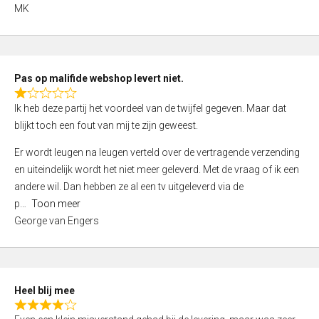
,
MK
0
o
u
t
Pas op malifide webshop levert niet.
o
R
Ik heb deze partij het voordeel van de twijfel gegeven. Maar dat
f
a
blijkt toch een fout van mij te zijn geweest.
5
t
e
Er wordt leugen na leugen verteld over de vertragende verzending
d
en uiteindelijk wordt het niet meer geleverd. Met de vraag of ik een
1
andere wil. Dan hebben ze al een tv uitgeleverd via de
,
p
Toon meer
0
George van Engers
o
u
t
o
Heel blij mee
f
R