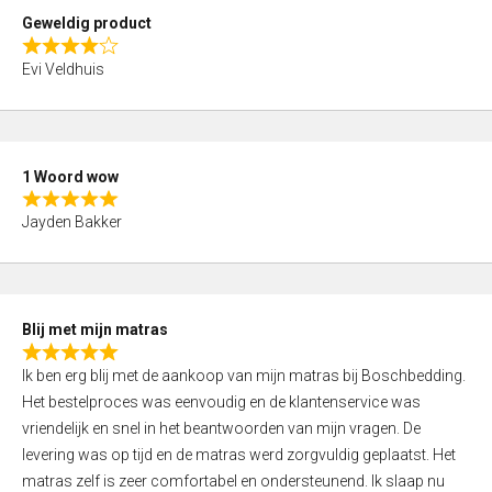
t
Geweldig product
o
R
f
Evi Veldhuis
a
5
t
e
d
1 Woord wow
4
R
,
Jayden Bakker
a
0
t
o
e
u
d
t
Blij met mijn matras
5
o
R
,
f
Ik ben erg blij met de aankoop van mijn matras bij Boschbedding.
a
0
5
Het bestelproces was eenvoudig en de klantenservice was
t
o
vriendelijk en snel in het beantwoorden van mijn vragen. De
e
u
levering was op tijd en de matras werd zorgvuldig geplaatst. Het
d
t
matras zelf is zeer comfortabel en ondersteunend. Ik slaap nu