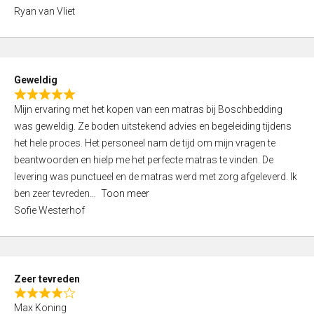
,
Ryan van Vliet
0
o
u
t
Geweldig
o
R
f
Mijn ervaring met het kopen van een matras bij Boschbedding
a
5
was geweldig. Ze boden uitstekend advies en begeleiding tijdens
t
het hele proces. Het personeel nam de tijd om mijn vragen te
e
beantwoorden en hielp me het perfecte matras te vinden. De
d
levering was punctueel en de matras werd met zorg afgeleverd. Ik
5
ben zeer tevreden
Toon meer
,
Sofie Westerhof
0
o
u
t
Zeer tevreden
o
R
f
Max Koning