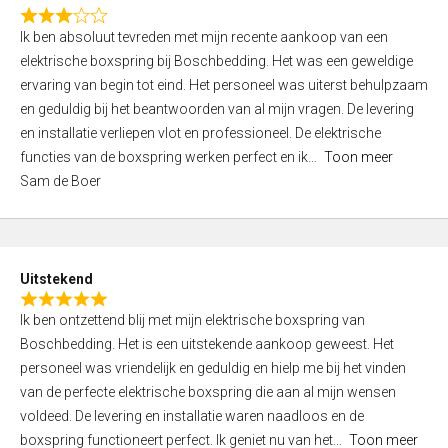
f
R
5
Ik ben absoluut tevreden met mijn recente aankoop van een
a
elektrische boxspring bij Boschbedding. Het was een geweldige
t
ervaring van begin tot eind. Het personeel was uiterst behulpzaam
e
en geduldig bij het beantwoorden van al mijn vragen. De levering
d
en installatie verliepen vlot en professioneel. De elektrische
3
functies van de boxspring werken perfect en ik
Toon meer
,
Sam de Boer
0
o
u
t
Uitstekend
o
R
f
Ik ben ontzettend blij met mijn elektrische boxspring van
a
5
Boschbedding. Het is een uitstekende aankoop geweest. Het
t
personeel was vriendelijk en geduldig en hielp me bij het vinden
e
van de perfecte elektrische boxspring die aan al mijn wensen
d
voldeed. De levering en installatie waren naadloos en de
5
boxspring functioneert perfect. Ik geniet nu van het
Toon meer