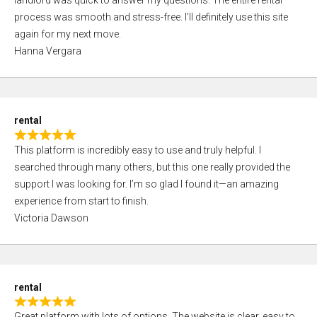
landlord was quick to answer my questions. The entire rental
e
o
process was smooth and stress-free. I’ll definitely use this site
d
f
again for my next move.
5
5
Hanna Vergara
,
0
o
u
rental
t
R
o
This platform is incredibly easy to use and truly helpful. I
a
f
searched through many others, but this one really provided the
t
5
support I was looking for. I’m so glad I found it—an amazing
e
experience from start to finish.
d
Victoria Dawson
5
,
0
o
rental
u
R
t
Great platform with lots of options. The website is clear, easy to