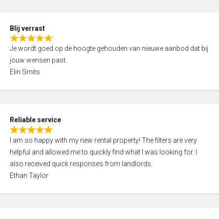
o
d
f
5
5
Blij verrast
,
R
0
Je wordt goed op de hoogte gehouden van nieuwe aanbod dat bij
a
o
jouw wensen past.
t
u
Elin Smits
e
t
d
o
5
f
,
5
Reliable service
0
R
o
I am so happy with my new rental property! The filters are very
a
u
helpful and allowed me to quickly find what I was looking for. I
t
t
also received quick responses from landlords.
e
o
Ethan Taylor
d
f
5
5
,
0