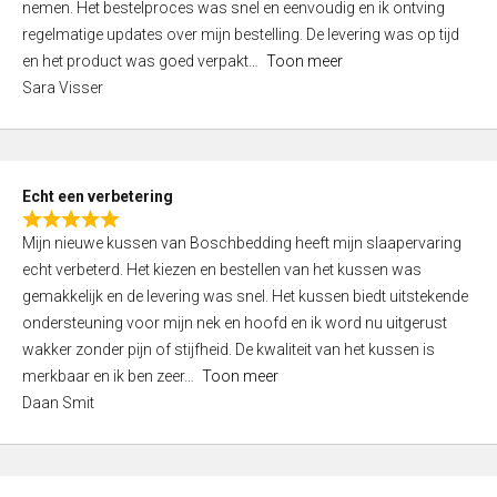
nemen. Het bestelproces was snel en eenvoudig en ik ontving
d
regelmatige updates over mijn bestelling. De levering was op tijd
4
en het product was goed verpakt
Toon meer
,
Sara Visser
0
o
u
t
Echt een verbetering
o
R
f
Mijn nieuwe kussen van Boschbedding heeft mijn slaapervaring
a
5
echt verbeterd. Het kiezen en bestellen van het kussen was
t
gemakkelijk en de levering was snel. Het kussen biedt uitstekende
e
ondersteuning voor mijn nek en hoofd en ik word nu uitgerust
d
wakker zonder pijn of stijfheid. De kwaliteit van het kussen is
5
merkbaar en ik ben zeer
Toon meer
,
Daan Smit
0
o
u