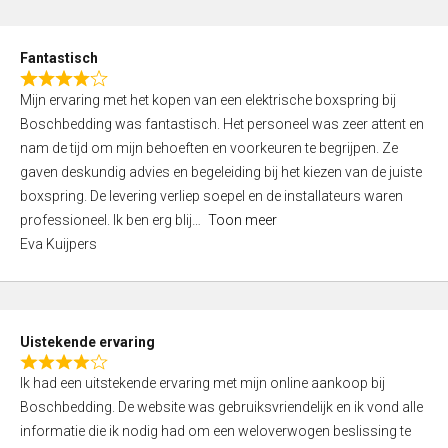
e
d
Fantastisch
5
R
,
Mijn ervaring met het kopen van een elektrische boxspring bij
a
0
Boschbedding was fantastisch. Het personeel was zeer attent en
t
o
nam de tijd om mijn behoeften en voorkeuren te begrijpen. Ze
e
u
gaven deskundig advies en begeleiding bij het kiezen van de juiste
d
t
boxspring. De levering verliep soepel en de installateurs waren
4
o
professioneel. Ik ben erg blij
Toon meer
,
f
Eva Kuijpers
0
5
o
u
t
Uistekende ervaring
o
R
f
Ik had een uitstekende ervaring met mijn online aankoop bij
a
5
Boschbedding. De website was gebruiksvriendelijk en ik vond alle
t
informatie die ik nodig had om een weloverwogen beslissing te
e