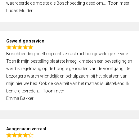
waardeerde de moeite die Boschbedding deed om
Toon meer
,
Lucas Mulder
0
o
u
t
Geweldige service
o
R
f
Boschbedding heeft mij echt verrast met hun geweldige service.
a
5
Toen ik mijn bestelling plaatste kreeg ik meteen een bevestiging en
t
werd ik regelmatig op de hoogte gehouden van de voortgang. De
e
bezorgers waren vriendelijk en behulpzaam bij het plaatsen van
d
mijn nieuwe bed. Ook de kwaliteit van het matras is uitstekend. Ik
5
ben erg tevreden
Toon meer
,
Emma Bakker
0
o
u
t
Aangenaam verrast
o
R