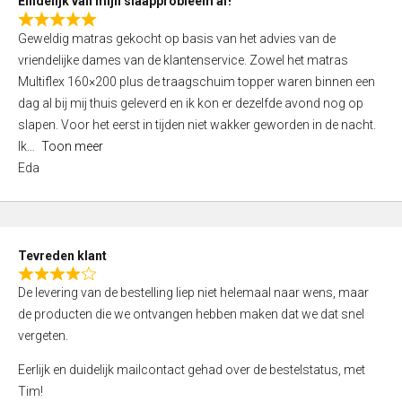
Eindelijk van mijn slaapprobleem af!
R
Geweldig matras gekocht op basis van het advies van de
a
vriendelijke dames van de klantenservice. Zowel het matras
t
Multiflex 160×200 plus de traagschuim topper waren binnen een
e
dag al bij mij thuis geleverd en ik kon er dezelfde avond nog op
d
slapen. Voor het eerst in tijden niet wakker geworden in de nacht.
5
Ik
Toon meer
,
Eda
0
o
u
t
Tevreden klant
o
R
f
De levering van de bestelling liep niet helemaal naar wens, maar
a
5
de producten die we ontvangen hebben maken dat we dat snel
t
vergeten.
e
d
Eerlijk en duidelijk mailcontact gehad over de bestelstatus, met
4
Tim!