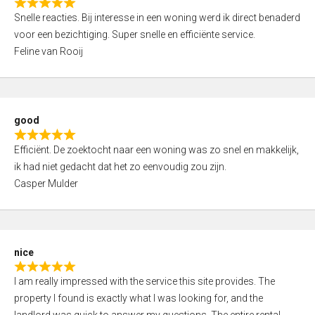
R
u
Snelle reacties. Bij interesse in een woning werd ik direct benaderd
a
t
voor een bezichtiging. Super snelle en efficiënte service.
t
o
Feline van Rooij
e
f
d
5
5
,
good
0
R
o
Efficiënt. De zoektocht naar een woning was zo snel en makkelijk,
a
u
ik had niet gedacht dat het zo eenvoudig zou zijn.
t
t
Casper Mulder
e
o
d
f
5
5
,
nice
0
R
o
I am really impressed with the service this site provides. The
a
u
property I found is exactly what I was looking for, and the
t
t