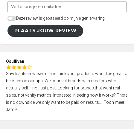
Deze review is gebaseerd op mijn eigen ervaring.
PLAATS JOUW REVIEW
Osullivan
R
Saw klanten-reviews.nl and think your products would be great to
a
be listed on our app. We connect brands with creators who
t
actually sell – not just post. Looking for brands that want real
e
sales, not vanity metrics. Interested in seeing how it works? There
d
is no downside we only want to be paid on results
Toon meer
4
Jamie
,
0
o