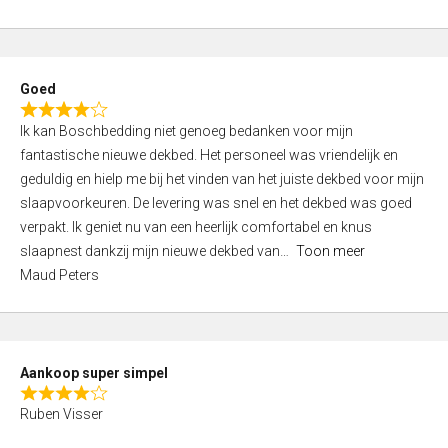
a
5
t
e
d
Goed
4
R
,
Ik kan Boschbedding niet genoeg bedanken voor mijn
a
0
fantastische nieuwe dekbed. Het personeel was vriendelijk en
t
o
geduldig en hielp me bij het vinden van het juiste dekbed voor mijn
e
u
slaapvoorkeuren. De levering was snel en het dekbed was goed
d
t
verpakt. Ik geniet nu van een heerlijk comfortabel en knus
4
o
slaapnest dankzij mijn nieuwe dekbed van
Toon meer
,
f
Maud Peters
0
5
o
u
t
Aankoop super simpel
o
R
f
Ruben Visser
a
5