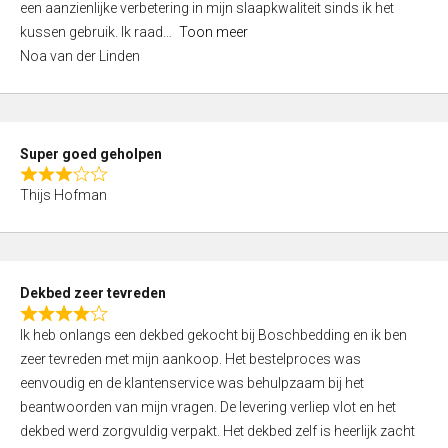
een aanzienlijke verbetering in mijn slaapkwaliteit sinds ik het
4
kussen gebruik. Ik raad
Toon meer
,
Noa van der Linden
0
o
u
t
Super goed geholpen
o
R
f
Thijs Hofman
a
5
t
e
d
Dekbed zeer tevreden
3
R
,
Ik heb onlangs een dekbed gekocht bij Boschbedding en ik ben
a
0
zeer tevreden met mijn aankoop. Het bestelproces was
t
o
eenvoudig en de klantenservice was behulpzaam bij het
e
u
beantwoorden van mijn vragen. De levering verliep vlot en het
d
t
dekbed werd zorgvuldig verpakt. Het dekbed zelf is heerlijk zacht
4