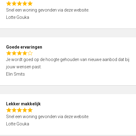
o
R
u
Snel een woning gevonden via deze website.
a
t
Lotte Gouka
t
o
e
f
d
5
5
Goede ervaringen
,
R
0
Je wordt goed op de hoogte gehouden van nieuwe aanbod dat bij
a
o
jouw wensen past.
t
u
Elin Smits
e
t
d
o
4
f
,
5
Lekker makkelijk
0
R
o
Snel een woning gevonden via deze website.
a
u
Lotte Gouka
t
t
e