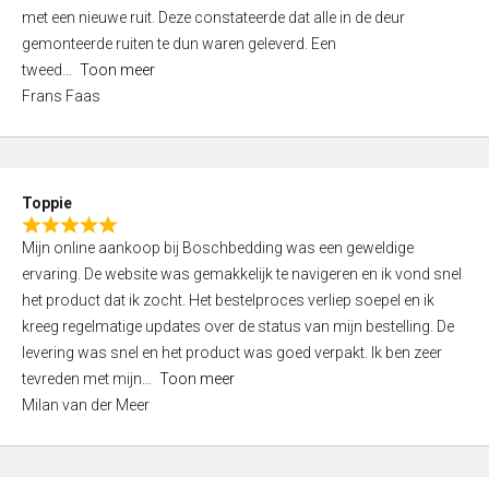
,
met een nieuwe ruit. Deze constateerde dat alle in de deur
0
gemonteerde ruiten te dun waren geleverd. Een
o
tweed
Toon meer
u
Frans Faas
t
o
f
5
Toppie
R
Mijn online aankoop bij Boschbedding was een geweldige
a
ervaring. De website was gemakkelijk te navigeren en ik vond snel
t
het product dat ik zocht. Het bestelproces verliep soepel en ik
e
kreeg regelmatige updates over de status van mijn bestelling. De
d
levering was snel en het product was goed verpakt. Ik ben zeer
5
tevreden met mijn
Toon meer
,
Milan van der Meer
0
o
u