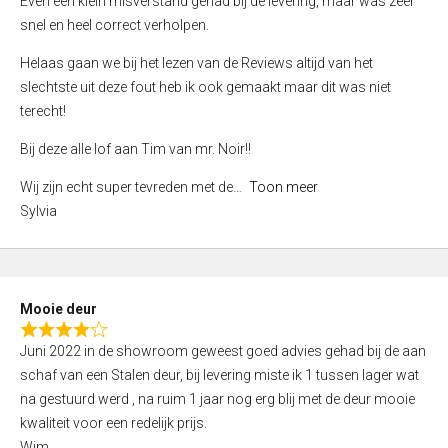
Even een klein misverstand gehad bij de levering, maar was zeer
5
a
snel en heel correct verholpen.
t
e
Helaas gaan we bij het lezen van de Reviews altijd van het
d
slechtste uit deze fout heb ik ook gemaakt maar dit was niet
4
terecht!
,
Bij deze alle lof aan Tim van mr. Noir!!
0
o
Wij zijn echt super tevreden met de
Toon meer
u
Sylvia
t
o
f
5
Mooie deur
R
Juni 2022 in de showroom geweest goed advies gehad bij de aan
a
schaf van een Stalen deur, bij levering miste ik 1 tussen lager wat
t
na gestuurd werd , na ruim 1 jaar nog erg blij met de deur mooie
e
kwaliteit voor een redelijk prijs.
d
Wim