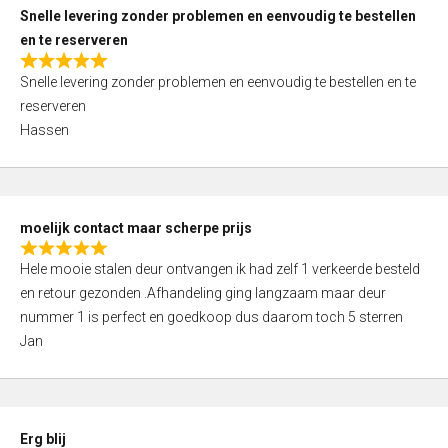
u
Snelle levering zonder problemen en eenvoudig te bestellen
t
en te reserveren
o
R
f
Snelle levering zonder problemen en eenvoudig te bestellen en te
a
5
reserveren
t
Hassen
e
d
5
,
moelijk contact maar scherpe prijs
0
R
o
Hele mooie stalen deur ontvangen ik had zelf 1 verkeerde besteld
a
u
en retour gezonden .Afhandeling ging langzaam maar deur
t
t
nummer 1 is perfect en goedkoop dus daarom toch 5 sterren
e
o
Jan
d
f
5
5
,
0
Erg blij