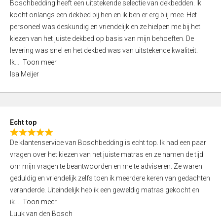
Boschbedding heeft een uitstekende selectie van dekbedden. Ik
a
5
kocht onlangs een dekbed bij hen en ik ben er erg blij mee. Het
t
personeel was deskundig en vriendelijk en ze hielpen me bij het
e
kiezen van het juiste dekbed op basis van mijn behoeften. De
d
levering was snel en het dekbed was van uitstekende kwaliteit.
5
Ik
Toon meer
,
Isa Meijer
0
o
u
t
Echt top
o
R
f
De klantenservice van Boschbedding is echt top. Ik had een paar
a
5
vragen over het kiezen van het juiste matras en ze namen de tijd
t
om mijn vragen te beantwoorden en me te adviseren. Ze waren
e
geduldig en vriendelijk zelfs toen ik meerdere keren van gedachten
d
veranderde. Uiteindelijk heb ik een geweldig matras gekocht en
5
ik
Toon meer
,
Luuk van den Bosch
0