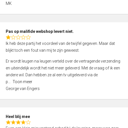
,
MK
0
o
u
t
Pas op malifide webshop levert niet.
o
R
Ik heb deze partij het voordeel van de twijfel gegeven. Maar dat
f
a
blijkt toch een fout van mij te zijn geweest.
5
t
e
Er wordt leugen na leugen verteld over de vertragende verzending
d
en uiteindelijk wordt het niet meer geleverd. Met de vraag of ik een
1
andere wil. Dan hebben ze al een tv uitgeleverd via de
,
p
Toon meer
0
George van Engers
o
u
t
o
Heel blij mee
f
R