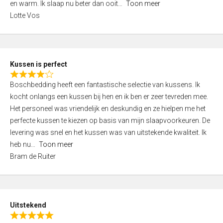
o
en warm. Ik slaap nu beter dan ooit
Toon meer
,
f
Lotte Vos
0
5
o
u
t
Kussen is perfect
o
R
f
Boschbedding heeft een fantastische selectie van kussens. Ik
a
5
kocht onlangs een kussen bij hen en ik ben er zeer tevreden mee.
t
Het personeel was vriendelijk en deskundig en ze hielpen me het
e
perfecte kussen te kiezen op basis van mijn slaapvoorkeuren. De
d
levering was snel en het kussen was van uitstekende kwaliteit. Ik
4
heb nu
Toon meer
,
Bram de Ruiter
0
o
u
t
Uitstekend
o
R
f