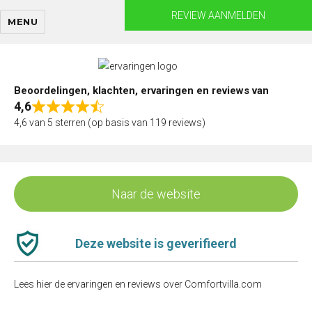
Skip
REVIEW AANMELDEN
MENU
to
content
Beoordelingen, klachten, ervaringen en reviews van
4,6
Rated
4,6 van 5 sterren (op basis van 119 reviews)
4,6
out
of
5
Naar de website
Deze website is geverifieerd
Lees hier de ervaringen en reviews over Comfortvilla.com