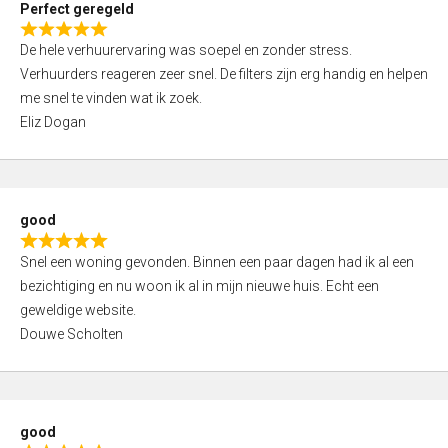
Perfect geregeld
o
R
u
De hele verhuurervaring was soepel en zonder stress.
a
t
Verhuurders reageren zeer snel. De filters zijn erg handig en helpen
t
o
me snel te vinden wat ik zoek.
e
f
Eliz Dogan
d
5
5
,
0
good
o
R
u
Snel een woning gevonden. Binnen een paar dagen had ik al een
a
t
bezichtiging en nu woon ik al in mijn nieuwe huis. Echt een
t
o
geweldige website.
e
f
Douwe Scholten
d
5
5
,
0
good
o