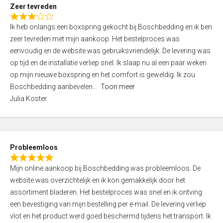
t
Zeer tevreden
o
R
f
Ik heb onlangs een boxspring gekocht bij Boschbedding en ik ben
a
5
zeer tevreden met mijn aankoop. Het bestelproces was
t
eenvoudig en de website was gebruiksvriendelijk. De levering was
e
op tijd en de installatie verliep snel. Ik slaap nu al een paar weken
d
op mijn nieuwe boxspring en het comfort is geweldig. Ik zou
3
Boschbedding aanbevelen
Toon meer
,
Julia Koster
0
o
u
t
Probleemloos
o
R
f
Mijn online aankoop bij Boschbedding was probleemloos. De
a
5
website was overzichtelijk en ik kon gemakkelijk door het
t
assortiment bladeren. Het bestelproces was snel en ik ontving
e
een bevestiging van mijn bestelling per e-mail. De levering verliep
d
vlot en het product werd goed beschermd tijdens het transport. Ik
5