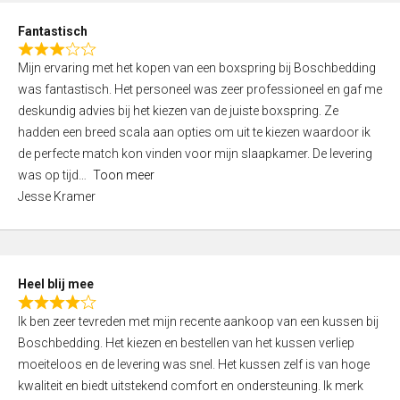
u
d
t
Fantastisch
4
o
R
,
f
Mijn ervaring met het kopen van een boxspring bij Boschbedding
a
0
5
was fantastisch. Het personeel was zeer professioneel en gaf me
t
o
deskundig advies bij het kiezen van de juiste boxspring. Ze
e
u
hadden een breed scala aan opties om uit te kiezen waardoor ik
d
t
de perfecte match kon vinden voor mijn slaapkamer. De levering
3
o
was op tijd
Toon meer
,
f
Jesse Kramer
0
5
o
u
t
Heel blij mee
o
R
f
Ik ben zeer tevreden met mijn recente aankoop van een kussen bij
a
5
Boschbedding. Het kiezen en bestellen van het kussen verliep
t
moeiteloos en de levering was snel. Het kussen zelf is van hoge
e
kwaliteit en biedt uitstekend comfort en ondersteuning. Ik merk
d