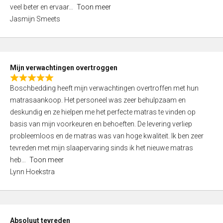
5
o
veel beter en ervaar
Toon meer
,
f
Jasmijn Smeets
0
5
o
u
t
Mijn verwachtingen overtroggen
o
R
f
Boschbedding heeft mijn verwachtingen overtroffen met hun
a
5
matrasaankoop. Het personeel was zeer behulpzaam en
t
deskundig en ze hielpen me het perfecte matras te vinden op
e
basis van mijn voorkeuren en behoeften. De levering verliep
d
probleemloos en de matras was van hoge kwaliteit. Ik ben zeer
5
tevreden met mijn slaapervaring sinds ik het nieuwe matras
,
heb
Toon meer
0
Lynn Hoekstra
o
u
t
o
Absoluut tevreden