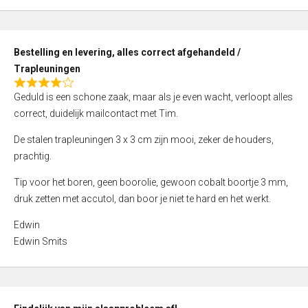
,
0
o
Bestelling en levering, alles correct afgehandeld /
u
Trapleuningen
t
R
o
Geduld is een schone zaak, maar als je even wacht, verloopt alles
a
f
correct, duidelijk mailcontact met Tim.
t
5
e
De stalen trapleuningen 3 x 3 cm zijn mooi, zeker de houders,
d
prachtig.
4
Tip voor het boren, geen boorolie, gewoon cobalt boortje 3 mm,
,
druk zetten met accutol, dan boor je niet te hard en het werkt.
0
o
Edwin
u
Edwin Smits
t
o
f
5