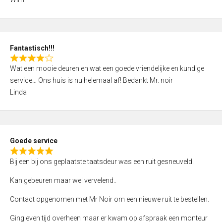
4
,
0
o
Fantastisch!!!
u
R
t
Wat een mooie deuren en wat een goede vriendelijke en kundige
a
o
service… Ons huis is nu helemaal af! Bedankt Mr. noir
t
f
Linda
e
5
d
4
,
Goede service
0
R
o
Bij een bij ons geplaatste taatsdeur was een ruit gesneuveld.
a
u
t
Kan gebeuren maar wel vervelend..
t
e
o
Contact opgenomen met Mr Noir om een nieuwe ruit te bestellen.
d
f
5
Ging even tijd overheen maar er kwam op afspraak een monteur
5