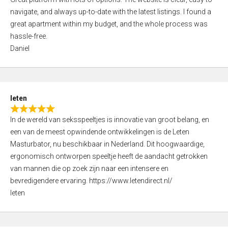
a
o
navigate, and always up-to-date with the latest listings. I found a
t
f
great apartment within my budget, and the whole process was
e
5
hassle-free.
d
Daniel
5
,
0
o
leten
u
R
t
In de wereld van seksspeeltjes is innovatie van groot belang, en
a
o
een van de meest opwindende ontwikkelingen is de Leten
t
f
Masturbator, nu beschikbaar in Nederland. Dit hoogwaardige,
e
5
ergonomisch ontworpen speeltje heeft de aandacht getrokken
d
van mannen die op zoek zijn naar een intensere en
5
bevredigendere ervaring. https://www.letendirect.nl/
,
leten
0
o
u