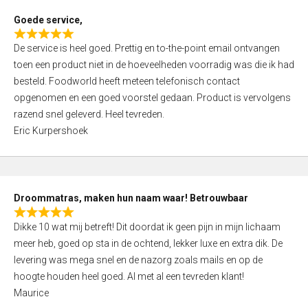
t
Goede service,
o
R
f
De service is heel goed. Prettig en to-the-point email ontvangen
a
5
toen een product niet in de hoeveelheden voorradig was die ik had
t
besteld. Foodworld heeft meteen telefonisch contact
e
opgenomen en een goed voorstel gedaan. Product is vervolgens
d
razend snel geleverd. Heel tevreden.
5
Eric Kurpershoek
,
0
o
u
Droommatras, maken hun naam waar! Betrouwbaar
t
R
o
Dikke 10 wat mij betreft! Dit doordat ik geen pijn in mijn lichaam
a
f
meer heb, goed op sta in de ochtend, lekker luxe en extra dik. De
t
5
levering was mega snel en de nazorg zoals mails en op de
e
hoogte houden heel goed. Al met al een tevreden klant!
d
Maurice
5