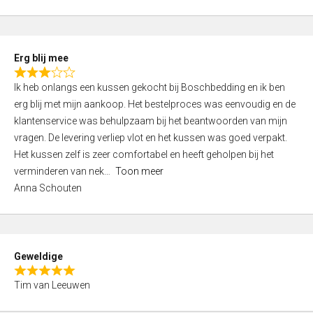
o
u
t
Erg blij mee
o
R
f
Ik heb onlangs een kussen gekocht bij Boschbedding en ik ben
a
5
erg blij met mijn aankoop. Het bestelproces was eenvoudig en de
t
klantenservice was behulpzaam bij het beantwoorden van mijn
e
vragen. De levering verliep vlot en het kussen was goed verpakt.
d
Het kussen zelf is zeer comfortabel en heeft geholpen bij het
3
verminderen van nek
Toon meer
,
Anna Schouten
0
o
u
t
Geweldige
o
R
f
Tim van Leeuwen
a
5
t