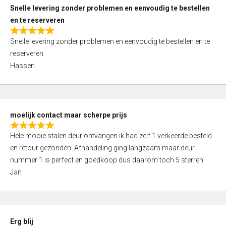
u
Snelle levering zonder problemen en eenvoudig te bestellen
t
en te reserveren
o
R
f
Snelle levering zonder problemen en eenvoudig te bestellen en te
a
5
reserveren
t
Hassen
e
d
5
,
moelijk contact maar scherpe prijs
0
R
o
Hele mooie stalen deur ontvangen ik had zelf 1 verkeerde besteld
a
u
en retour gezonden .Afhandeling ging langzaam maar deur
t
t
nummer 1 is perfect en goedkoop dus daarom toch 5 sterren
e
o
Jan
d
f
5
5
,
0
Erg blij