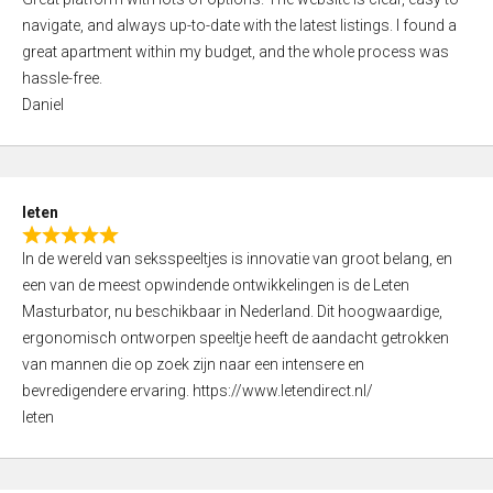
a
o
navigate, and always up-to-date with the latest listings. I found a
t
f
great apartment within my budget, and the whole process was
e
5
hassle-free.
d
Daniel
5
,
0
o
leten
u
R
t
In de wereld van seksspeeltjes is innovatie van groot belang, en
a
o
een van de meest opwindende ontwikkelingen is de Leten
t
f
Masturbator, nu beschikbaar in Nederland. Dit hoogwaardige,
e
5
ergonomisch ontworpen speeltje heeft de aandacht getrokken
d
van mannen die op zoek zijn naar een intensere en
5
bevredigendere ervaring. https://www.letendirect.nl/
,
leten
0
o
u