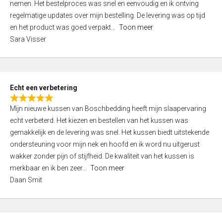
nemen. Het bestelproces was snel en eenvoudig en ik ontving
d
regelmatige updates over mijn bestelling. De levering was op tijd
4
en het product was goed verpakt
Toon meer
,
Sara Visser
0
o
u
t
Echt een verbetering
o
R
f
Mijn nieuwe kussen van Boschbedding heeft mijn slaapervaring
a
5
echt verbeterd. Het kiezen en bestellen van het kussen was
t
gemakkelijk en de levering was snel. Het kussen biedt uitstekende
e
ondersteuning voor mijn nek en hoofd en ik word nu uitgerust
d
wakker zonder pijn of stijfheid. De kwaliteit van het kussen is
5
merkbaar en ik ben zeer
Toon meer
,
Daan Smit
0
o
u