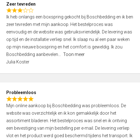
t
Zeer tevreden
o
R
f
Ik heb onlangs een boxspring gekocht bij Boschbedding en ik ben
a
5
zeer tevreden met mijn aankoop. Het bestelproces was
t
eenvoudig en de website was gebruiksvriendelijk. De levering was
e
op tijd en de installatie verliep snel. Ik slaap nu al een paar weken
d
op mijn nieuwe boxspring en het comfort is geweldig. Ik zou
3
Boschbedding aanbevelen
Toon meer
,
Julia Koster
0
o
u
t
Probleemloos
o
R
f
Mijn online aankoop bij Boschbedding was probleemloos. De
a
5
website was overzichtelijk en ik kon gemakkelijk door het
t
assortiment bladeren. Het bestelproces was snel en ik ontving
e
een bevestiging van mijn bestelling per e-mail. De levering verliep
d
vlot en het product werd goed beschermd tijdens het transport. Ik
5