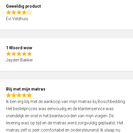
t
Geweldig product
o
R
f
Evi Veldhuis
a
5
t
e
d
1 Woord wow
4
R
,
Jayden Bakker
a
0
t
o
e
u
d
t
Blij met mijn matras
5
o
R
,
f
Ik ben erg blij met de aankoop van mijn matras bij Boschbedding.
a
0
5
Het bestelproces was eenvoudig en de klantenservice was
t
o
vriendelijk en snel in het beantwoorden van mijn vragen. De
e
u
levering was op tijd en de matras werd zorgvuldig geplaatst. Het
d
t
matras zelf is zeer comfortabel en ondersteunend. Ik slaap nu