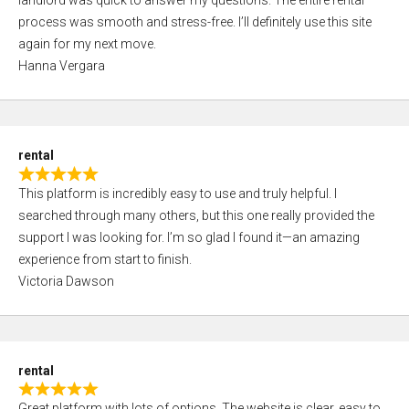
landlord was quick to answer my questions. The entire rental
e
o
process was smooth and stress-free. I’ll definitely use this site
d
f
again for my next move.
5
5
Hanna Vergara
,
0
o
u
rental
t
R
o
This platform is incredibly easy to use and truly helpful. I
a
f
searched through many others, but this one really provided the
t
5
support I was looking for. I’m so glad I found it—an amazing
e
experience from start to finish.
d
Victoria Dawson
5
,
0
o
rental
u
R
t
Great platform with lots of options. The website is clear, easy to