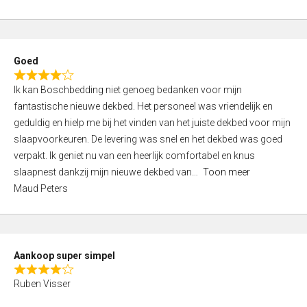
a
5
t
e
d
Goed
4
R
,
Ik kan Boschbedding niet genoeg bedanken voor mijn
a
0
fantastische nieuwe dekbed. Het personeel was vriendelijk en
t
o
geduldig en hielp me bij het vinden van het juiste dekbed voor mijn
e
u
slaapvoorkeuren. De levering was snel en het dekbed was goed
d
t
verpakt. Ik geniet nu van een heerlijk comfortabel en knus
4
o
slaapnest dankzij mijn nieuwe dekbed van
Toon meer
,
f
Maud Peters
0
5
o
u
t
Aankoop super simpel
o
R
f
Ruben Visser
a
5