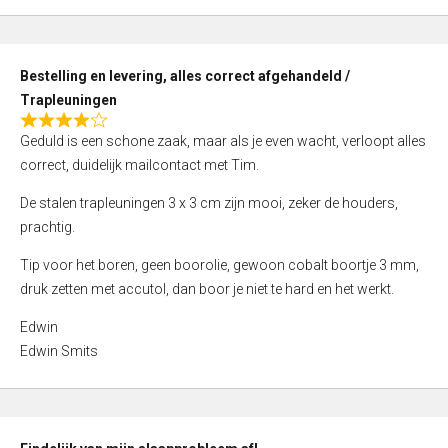
,
0
o
Bestelling en levering, alles correct afgehandeld /
u
Trapleuningen
t
R
o
Geduld is een schone zaak, maar als je even wacht, verloopt alles
a
f
correct, duidelijk mailcontact met Tim.
t
5
e
De stalen trapleuningen 3 x 3 cm zijn mooi, zeker de houders,
d
prachtig.
4
Tip voor het boren, geen boorolie, gewoon cobalt boortje 3 mm,
,
druk zetten met accutol, dan boor je niet te hard en het werkt.
0
o
Edwin
u
Edwin Smits
t
o
f
5