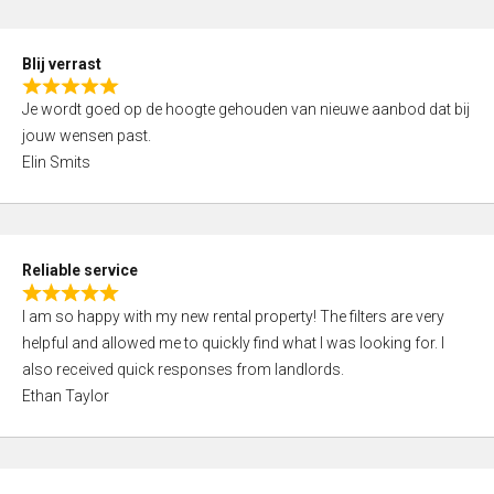
o
d
f
5
5
Blij verrast
,
R
0
Je wordt goed op de hoogte gehouden van nieuwe aanbod dat bij
a
o
jouw wensen past.
t
u
Elin Smits
e
t
d
o
5
f
,
5
Reliable service
0
R
o
I am so happy with my new rental property! The filters are very
a
u
helpful and allowed me to quickly find what I was looking for. I
t
t
also received quick responses from landlords.
e
o
Ethan Taylor
d
f
5
5
,
0