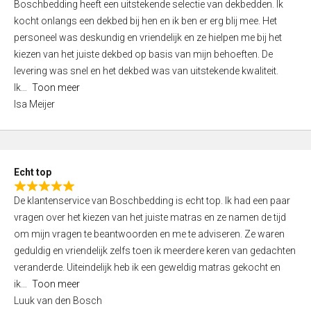
Boschbedding heeft een uitstekende selectie van dekbedden. Ik
a
5
kocht onlangs een dekbed bij hen en ik ben er erg blij mee. Het
t
personeel was deskundig en vriendelijk en ze hielpen me bij het
e
kiezen van het juiste dekbed op basis van mijn behoeften. De
d
levering was snel en het dekbed was van uitstekende kwaliteit.
5
Ik
Toon meer
,
Isa Meijer
0
o
u
t
Echt top
o
R
f
De klantenservice van Boschbedding is echt top. Ik had een paar
a
5
vragen over het kiezen van het juiste matras en ze namen de tijd
t
om mijn vragen te beantwoorden en me te adviseren. Ze waren
e
geduldig en vriendelijk zelfs toen ik meerdere keren van gedachten
d
veranderde. Uiteindelijk heb ik een geweldig matras gekocht en
5
ik
Toon meer
,
Luuk van den Bosch
0