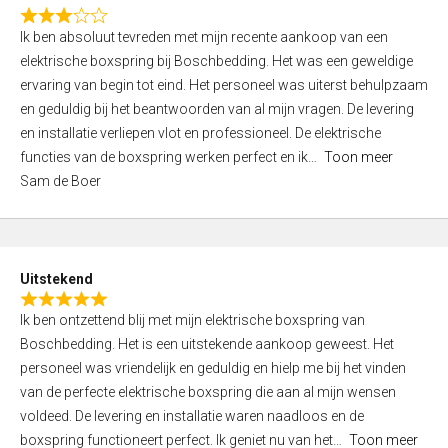
f
R
5
Ik ben absoluut tevreden met mijn recente aankoop van een
a
elektrische boxspring bij Boschbedding. Het was een geweldige
t
ervaring van begin tot eind. Het personeel was uiterst behulpzaam
e
en geduldig bij het beantwoorden van al mijn vragen. De levering
d
en installatie verliepen vlot en professioneel. De elektrische
3
functies van de boxspring werken perfect en ik
Toon meer
,
Sam de Boer
0
o
u
t
Uitstekend
o
R
f
Ik ben ontzettend blij met mijn elektrische boxspring van
a
5
Boschbedding. Het is een uitstekende aankoop geweest. Het
t
personeel was vriendelijk en geduldig en hielp me bij het vinden
e
van de perfecte elektrische boxspring die aan al mijn wensen
d
voldeed. De levering en installatie waren naadloos en de
5
boxspring functioneert perfect. Ik geniet nu van het
Toon meer