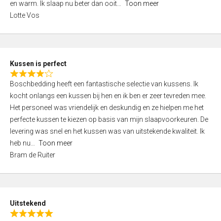
o
en warm. Ik slaap nu beter dan ooit
Toon meer
,
f
Lotte Vos
0
5
o
u
t
Kussen is perfect
o
R
f
Boschbedding heeft een fantastische selectie van kussens. Ik
a
5
kocht onlangs een kussen bij hen en ik ben er zeer tevreden mee.
t
Het personeel was vriendelijk en deskundig en ze hielpen me het
e
perfecte kussen te kiezen op basis van mijn slaapvoorkeuren. De
d
levering was snel en het kussen was van uitstekende kwaliteit. Ik
4
heb nu
Toon meer
,
Bram de Ruiter
0
o
u
t
Uitstekend
o
R
f