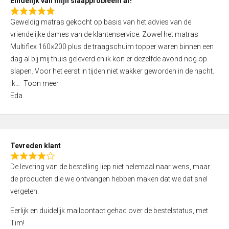
Eindelijk van mijn slaapprobleem af!
R
Geweldig matras gekocht op basis van het advies van de
a
vriendelijke dames van de klantenservice. Zowel het matras
t
Multiflex 160×200 plus de traagschuim topper waren binnen een
e
dag al bij mij thuis geleverd en ik kon er dezelfde avond nog op
d
slapen. Voor het eerst in tijden niet wakker geworden in de nacht.
5
Ik
Toon meer
,
Eda
0
o
u
t
Tevreden klant
o
R
f
De levering van de bestelling liep niet helemaal naar wens, maar
a
5
de producten die we ontvangen hebben maken dat we dat snel
t
vergeten.
e
d
Eerlijk en duidelijk mailcontact gehad over de bestelstatus, met
4
Tim!