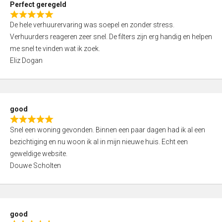
Perfect geregeld
o
R
u
De hele verhuurervaring was soepel en zonder stress.
a
t
Verhuurders reageren zeer snel. De filters zijn erg handig en helpen
t
o
me snel te vinden wat ik zoek.
e
f
Eliz Dogan
d
5
5
,
0
good
o
R
u
Snel een woning gevonden. Binnen een paar dagen had ik al een
a
t
bezichtiging en nu woon ik al in mijn nieuwe huis. Echt een
t
o
geweldige website.
e
f
Douwe Scholten
d
5
5
,
0
good
o