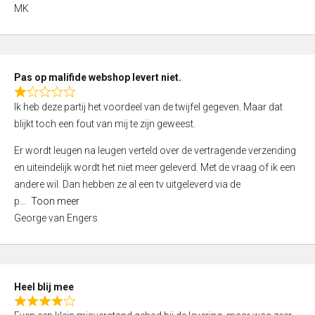
,
MK
0
o
u
t
Pas op malifide webshop levert niet.
o
R
Ik heb deze partij het voordeel van de twijfel gegeven. Maar dat
f
a
blijkt toch een fout van mij te zijn geweest.
5
t
e
Er wordt leugen na leugen verteld over de vertragende verzending
d
en uiteindelijk wordt het niet meer geleverd. Met de vraag of ik een
1
andere wil. Dan hebben ze al een tv uitgeleverd via de
,
p
Toon meer
0
George van Engers
o
u
t
o
Heel blij mee
f
R