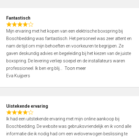
e
d
Fantastisch
5
R
,
Mijn ervaring met het kopen van een elektrische boxspring bij
a
0
Boschbedding was fantastisch. Het personeel was zeer attent en
t
o
nam de tijd om mijn behoeften en voorkeuren te begrijpen. Ze
e
u
gaven deskundig advies en begeleiding bij het kiezen van de juiste
d
t
boxspring. De levering verliep soepel en de installateurs waren
4
o
professioneel. Ik ben erg blij
Toon meer
,
f
Eva Kuijpers
0
5
o
u
t
Uistekende ervaring
o
R
f
Ik had een uitstekende ervaring met mijn online aankoop bij
a
5
Boschbedding. De website was gebruiksvriendelijk en ik vond alle
t
informatie die ik nodig had om een weloverwogen beslissing te
e