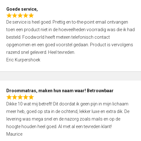
t
Goede service,
o
R
f
De service is heel goed. Prettig en to-the-point email ontvangen
a
5
toen een product niet in de hoeveelheden voorradig was die ik had
t
besteld. Foodworld heeft meteen telefonisch contact
e
opgenomen en een goed voorstel gedaan. Product is vervolgens
d
razend snel geleverd. Heel tevreden.
5
Eric Kurpershoek
,
0
o
u
Droommatras, maken hun naam waar! Betrouwbaar
t
R
o
Dikke 10 wat mij betreft! Dit doordat ik geen pijn in mijn lichaam
a
f
meer heb, goed op sta in de ochtend, lekker luxe en extra dik. De
t
5
levering was mega snel en de nazorg zoals mails en op de
e
hoogte houden heel goed. Al met al een tevreden klant!
d
Maurice
5