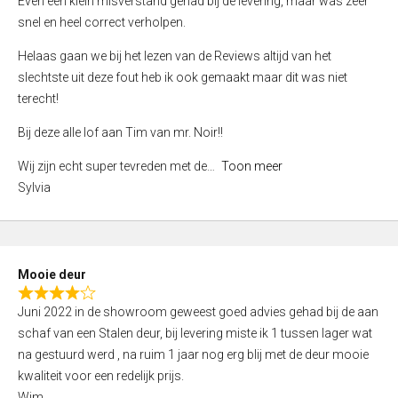
Even een klein misverstand gehad bij de levering, maar was zeer
5
a
snel en heel correct verholpen.
t
e
Helaas gaan we bij het lezen van de Reviews altijd van het
d
slechtste uit deze fout heb ik ook gemaakt maar dit was niet
4
terecht!
,
Bij deze alle lof aan Tim van mr. Noir!!
0
o
Wij zijn echt super tevreden met de
Toon meer
u
Sylvia
t
o
f
5
Mooie deur
R
Juni 2022 in de showroom geweest goed advies gehad bij de aan
a
schaf van een Stalen deur, bij levering miste ik 1 tussen lager wat
t
na gestuurd werd , na ruim 1 jaar nog erg blij met de deur mooie
e
kwaliteit voor een redelijk prijs.
d
Wim