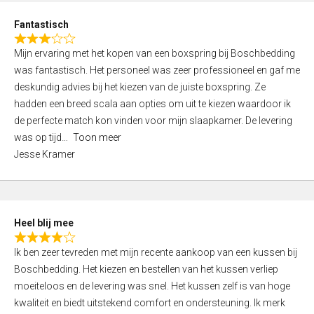
u
d
t
Fantastisch
4
o
R
,
f
Mijn ervaring met het kopen van een boxspring bij Boschbedding
a
0
5
was fantastisch. Het personeel was zeer professioneel en gaf me
t
o
deskundig advies bij het kiezen van de juiste boxspring. Ze
e
u
hadden een breed scala aan opties om uit te kiezen waardoor ik
d
t
de perfecte match kon vinden voor mijn slaapkamer. De levering
3
o
was op tijd
Toon meer
,
f
Jesse Kramer
0
5
o
u
t
Heel blij mee
o
R
f
Ik ben zeer tevreden met mijn recente aankoop van een kussen bij
a
5
Boschbedding. Het kiezen en bestellen van het kussen verliep
t
moeiteloos en de levering was snel. Het kussen zelf is van hoge
e
kwaliteit en biedt uitstekend comfort en ondersteuning. Ik merk
d