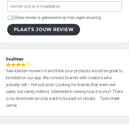
Deze review is gebaseerd op mijn eigen ervaring.
PLAATS JOUW REVIEW
Osullivan
R
Saw klanten-reviews.nl and think your products would be great to
a
be listed on our app. We connect brands with creators who
t
actually sell – not just post. Looking for brands that want real
e
sales, not vanity metrics. Interested in seeing how it works? There
d
is no downside we only want to be paid on results
Toon meer
4
Jamie
,
0
o