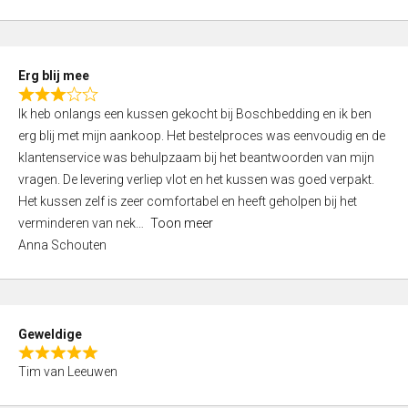
o
u
t
Erg blij mee
o
R
f
Ik heb onlangs een kussen gekocht bij Boschbedding en ik ben
a
5
erg blij met mijn aankoop. Het bestelproces was eenvoudig en de
t
klantenservice was behulpzaam bij het beantwoorden van mijn
e
vragen. De levering verliep vlot en het kussen was goed verpakt.
d
Het kussen zelf is zeer comfortabel en heeft geholpen bij het
3
verminderen van nek
Toon meer
,
Anna Schouten
0
o
u
t
Geweldige
o
R
f
Tim van Leeuwen
a
5
t