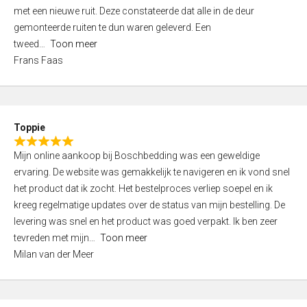
,
met een nieuwe ruit. Deze constateerde dat alle in de deur
0
gemonteerde ruiten te dun waren geleverd. Een
o
tweed
Toon meer
u
Frans Faas
t
o
f
5
Toppie
R
Mijn online aankoop bij Boschbedding was een geweldige
a
ervaring. De website was gemakkelijk te navigeren en ik vond snel
t
het product dat ik zocht. Het bestelproces verliep soepel en ik
e
kreeg regelmatige updates over de status van mijn bestelling. De
d
levering was snel en het product was goed verpakt. Ik ben zeer
5
tevreden met mijn
Toon meer
,
Milan van der Meer
0
o
u