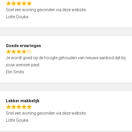
o
R
u
Snel een woning gevonden via deze website.
a
t
Lotte Gouka
t
o
e
f
d
5
5
Goede ervaringen
,
R
0
Je wordt goed op de hoogte gehouden van nieuwe aanbod dat bij
a
o
jouw wensen past.
t
u
Elin Smits
e
t
d
o
4
f
,
5
Lekker makkelijk
0
R
o
Snel een woning gevonden via deze website.
a
u
Lotte Gouka
t
t
e