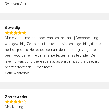
,
Ryan van Vliet
0
o
u
t
Geweldig
o
R
f
Mijn ervaring met het kopen van een matras bij Boschbedding
a
5
was geweldig. Ze boden uitstekend advies en begeleiding tijdens
t
het hele proces. Het personeel nam de tijd om mijn vragen te
e
beantwoorden en hielp me het perfecte matras te vinden. De
d
levering was punctueel en de matras werd met zorg afgeleverd. Ik
5
ben zeer tevreden
Toon meer
,
Sofie Westerhof
0
o
u
t
Zeer tevreden
o
R
f
Max Koning