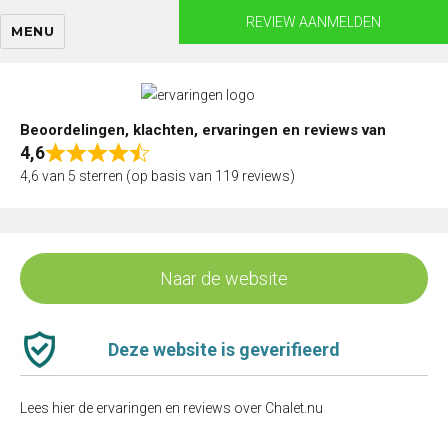
Skip
REVIEW AANMELDEN
MENU
to
content
Beoordelingen, klachten, ervaringen en reviews van
4,6
Rated
4,6 van 5 sterren (op basis van 119 reviews)
4,6
out
of
5
Naar de website
Deze website is geverifieerd
Lees hier de ervaringen en reviews over Chalet.nu