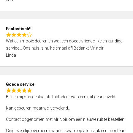
4
,
0
o
Fantastisch!!!
u
R
t
Wat een mooie deuren en wat een goede vriendelijke en kundige
a
o
service… Ons huis is nu helemaal af! Bedankt Mr. noir
t
f
Linda
e
5
d
4
,
Goede service
0
R
o
Bij een bij ons geplaatste taatsdeur was een ruit gesneuveld.
a
u
t
Kan gebeuren maar wel vervelend..
t
e
o
Contact opgenomen met Mr Noir om een nieuwe ruit te bestellen.
d
f
5
Ging even tijd overheen maar er kwam op afspraak een monteur
5