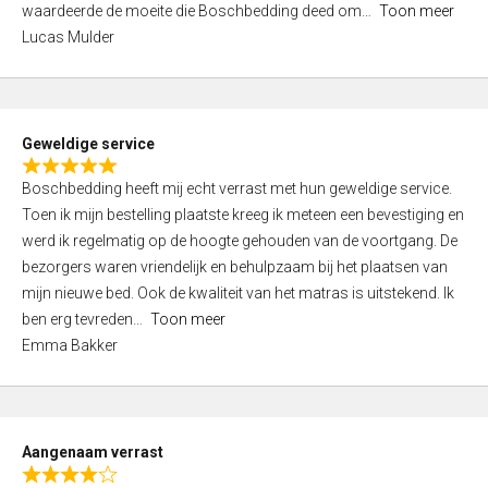
waardeerde de moeite die Boschbedding deed om
Toon meer
,
Lucas Mulder
0
o
u
t
Geweldige service
o
R
f
Boschbedding heeft mij echt verrast met hun geweldige service.
a
5
Toen ik mijn bestelling plaatste kreeg ik meteen een bevestiging en
t
werd ik regelmatig op de hoogte gehouden van de voortgang. De
e
bezorgers waren vriendelijk en behulpzaam bij het plaatsen van
d
mijn nieuwe bed. Ook de kwaliteit van het matras is uitstekend. Ik
5
ben erg tevreden
Toon meer
,
Emma Bakker
0
o
u
t
Aangenaam verrast
o
R