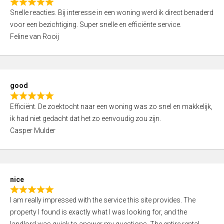
R
u
Snelle reacties. Bij interesse in een woning werd ik direct benaderd
a
t
voor een bezichtiging. Super snelle en efficiënte service.
t
o
Feline van Rooij
e
f
d
5
5
,
good
0
R
o
Efficiënt. De zoektocht naar een woning was zo snel en makkelijk,
a
u
ik had niet gedacht dat het zo eenvoudig zou zijn.
t
t
Casper Mulder
e
o
d
f
5
5
,
nice
0
R
o
I am really impressed with the service this site provides. The
a
u
property I found is exactly what I was looking for, and the
t
t