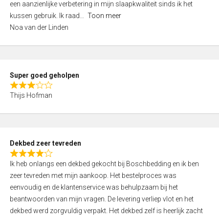
een aanzienlijke verbetering in mijn slaapkwaliteit sinds ik het
4
kussen gebruik. Ik raad
Toon meer
,
Noa van der Linden
0
o
u
t
Super goed geholpen
o
R
f
Thijs Hofman
a
5
t
e
d
Dekbed zeer tevreden
3
R
,
Ik heb onlangs een dekbed gekocht bij Boschbedding en ik ben
a
0
zeer tevreden met mijn aankoop. Het bestelproces was
t
o
eenvoudig en de klantenservice was behulpzaam bij het
e
u
beantwoorden van mijn vragen. De levering verliep vlot en het
d
t
dekbed werd zorgvuldig verpakt. Het dekbed zelf is heerlijk zacht
4