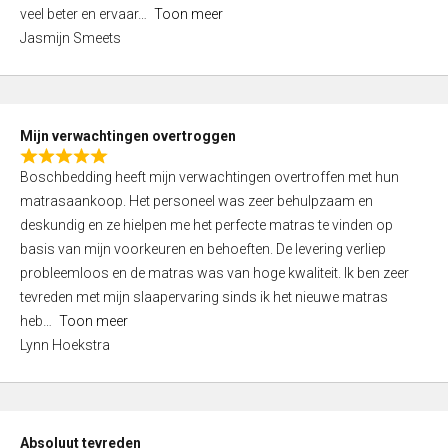
5
o
veel beter en ervaar
Toon meer
,
f
Jasmijn Smeets
0
5
o
u
t
Mijn verwachtingen overtroggen
o
R
f
Boschbedding heeft mijn verwachtingen overtroffen met hun
a
5
matrasaankoop. Het personeel was zeer behulpzaam en
t
deskundig en ze hielpen me het perfecte matras te vinden op
e
basis van mijn voorkeuren en behoeften. De levering verliep
d
probleemloos en de matras was van hoge kwaliteit. Ik ben zeer
5
tevreden met mijn slaapervaring sinds ik het nieuwe matras
,
heb
Toon meer
0
Lynn Hoekstra
o
u
t
o
Absoluut tevreden